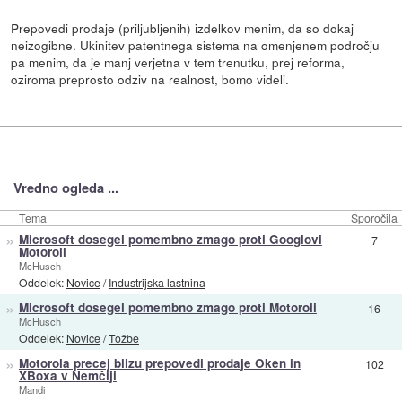
Prepovedi prodaje (priljubljenih) izdelkov menim, da so dokaj
neizogibne. Ukinitev patentnega sistema na omenjenem področju
pa menim, da je manj verjetna v tem trenutku, prej reforma,
oziroma preprosto odziv na realnost, bomo videli.
Vredno ogleda ...
Tema
Sporočila
»
Microsoft dosegel pomembno zmago proti Googlovi
7
Motoroli
McHusch
Oddelek:
Novice
/
Industrijska lastnina
»
Microsoft dosegel pomembno zmago proti Motoroli
16
McHusch
Oddelek:
Novice
/
Tožbe
»
Motorola precej blizu prepovedi prodaje Oken in
102
XBoxa v Nemčiji
Mandi