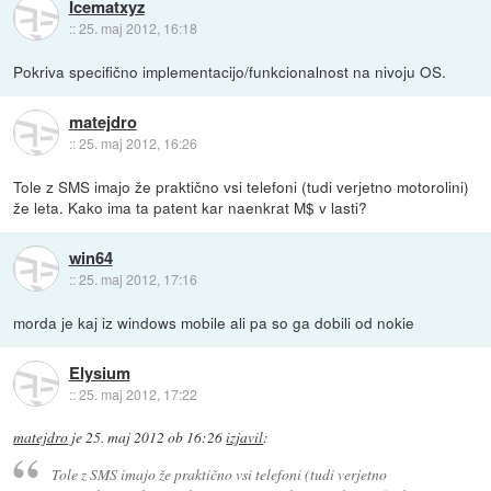
Icematxyz
::
25. maj 2012, 16:18
Pokriva specifično implementacijo/funkcionalnost na nivoju OS.
matejdro
::
25. maj 2012, 16:26
Tole z SMS imajo že praktično vsi telefoni (tudi verjetno motorolini)
že leta. Kako ima ta patent kar naenkrat M$ v lasti?
win64
::
25. maj 2012, 17:16
morda je kaj iz windows mobile ali pa so ga dobili od nokie
Elysium
::
25. maj 2012, 17:22
matejdro
je
25. maj 2012 ob 16:26
izjavil
:
Tole z SMS imajo že praktično vsi telefoni (tudi verjetno