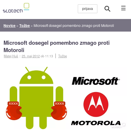
☰
Novice
»
Tožbe
»
Microsoft dosegel pomembno zmago proti Motoroli
Microsoft dosegel pomembno zmago proti
Motoroli
Matej Huš
::
25. maj 2012
ob 11:13
Tožbe