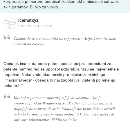
korporacije primorane podpisati kakšen akt o ničevosti software-
skih patentov. Bi bilo zanimivo.
Icematxyz
::
27. maj 2012, 17:18
Čakam, da se ves tehnološki razvoj preseli v Azijo. Tam niso tako
nori kot na Zahodu.
Občutek imam, da bodo potem postali bolj zainteresirani za
patente namreč reč se uporablja/zlorablja/razume najverjetneje
napačno. Neke vrste ekonomski protekcionizem širšega
("nacionalnega") obsega bi naj zagotavljali patenti po mnenju
nekaterih?
Kar naj te patentne vojne pripeljejo do absurdov, kot je
prepoved prodaje Windows in XobX v Nemčiji, potem naj se še
stopnjuje do te mere, da se bo izdajanje novih produktov ustavil
in bodo korporacije primorane podpisati kakšen akt o ničevosti
software-skih patentov. Bi bilo zanimivo.