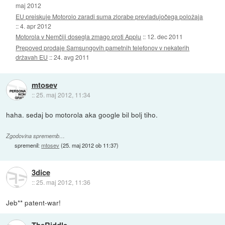
maj 2012
EU preiskuje Motorolo zaradi suma zlorabe prevladujočega položaja
::
4. apr 2012
Motorola v Nemčiji dosegla zmago proti Applu
::
12. dec 2011
Prepoved prodaje Samsungovih pametnih telefonov v nekaterih
državah EU
::
24. avg 2011
mtosev
::
25. maj 2012, 11:34
haha. sedaj bo motorola aka google bil bolj tiho.
Zgodovina sprememb…
spremenil:
mtosev
(
25. maj 2012 ob 11:37
)
3dice
::
25. maj 2012, 11:36
Jeb** patent-war!
TheRiddle