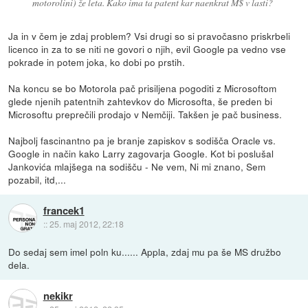
motorolini) že leta. Kako ima ta patent kar naenkrat M$ v lasti?
Ja in v čem je zdaj problem? Vsi drugi so si pravočasno priskrbeli
licenco in za to se niti ne govori o njih, evil Google pa vedno vse
pokrade in potem joka, ko dobi po prstih.
Na koncu se bo Motorola pač prisiljena pogoditi z Microsoftom
glede njenih patentnih zahtevkov do Microsofta, še preden bi
Microsoftu preprečili prodajo v Nemčiji. Takšen je pač business.
Najbolj fascinantno pa je branje zapiskov s sodišča Oracle vs.
Google in način kako Larry zagovarja Google. Kot bi poslušal
Jankovića mlajšega na sodišču - Ne vem, Ni mi znano, Sem
pozabil, itd,...
francek1
::
25. maj 2012, 22:18
Do sedaj sem imel poln ku...... Appla, zdaj mu pa še MS družbo
dela.
nekikr