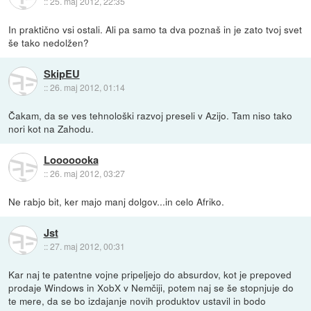
::
25. maj 2012, 22:35
In praktično vsi ostali. Ali pa samo ta dva poznaš in je zato tvoj svet
še tako nedolžen?
SkipEU
::
26. maj 2012, 01:14
Čakam, da se ves tehnološki razvoj preseli v Azijo. Tam niso tako
nori kot na Zahodu.
Looooooka
::
26. maj 2012, 03:27
Ne rabjo bit, ker majo manj dolgov...in celo Afriko.
Jst
::
27. maj 2012, 00:31
Kar naj te patentne vojne pripeljejo do absurdov, kot je prepoved
prodaje Windows in XobX v Nemčiji, potem naj se še stopnjuje do
te mere, da se bo izdajanje novih produktov ustavil in bodo