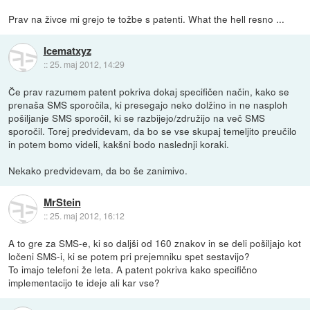
Prav na živce mi grejo te tožbe s patenti. What the hell resno ...
Icematxyz
::
25. maj 2012, 14:29
Če prav razumem patent pokriva dokaj specifičen način, kako se
prenaša SMS sporočila, ki presegajo neko dolžino in ne nasploh
pošiljanje SMS sporočil, ki se razbijejo/združijo na več SMS
sporočil. Torej predvidevam, da bo se vse skupaj temeljito preučilo
in potem bomo videli, kakšni bodo naslednji koraki.
Nekako predvidevam, da bo še zanimivo.
MrStein
::
25. maj 2012, 16:12
A to gre za SMS-e, ki so daljši od 160 znakov in se deli pošiljajo kot
ločeni SMS-i, ki se potem pri prejemniku spet sestavijo?
To imajo telefoni že leta. A patent pokriva kako specifično
implementacijo te ideje ali kar vse?