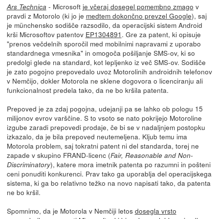
- Microsoft
je včeraj dosegel pomembno zmago
v
Ars Technica
pravdi z Motorolo (ki jo je
medtem dokončno prevzel Google
), saj
je münchensko sodišče razsodilo, da operacijski sistem Android
krši Microsoftov patentov
EP1304891
. Gre za patent, ki opisuje
"prenos večdelnih sporočil med mobilnimi napravami z uporabo
standardnega vmesnika" in omogoča pošiljanje SMS-ov, ki so
predolgi glede na standard, kot lepljenko iz več SMS-ov. Sodišče
je zato pogojno prepovedalo uvoz Motorolinih androidnih telefonov
v Nemčijo, dokler Motorola ne sklene dogovora o licenciranju ali
funkcionalnost predela tako, da ne bo kršila patenta.
Prepoved je za zdaj pogojna, udejanji pa se lahko ob pologu 15
milijonov evrov varščine. S to vsoto se nato pokrijejo Motoroline
izgube zaradi prepovedi prodaje, če bi se v nadaljnjem postopku
izkazalo, da je bila prepoved neutemeljena. Kljub temu ima
Motorola problem, saj tokratni patent ni del standarda, torej ne
zapade v skupino FRAND-licenc (
Fair, Reasonable and Non-
), katere mora imetnik patenta po razumni in pošteni
Discriminatory
ceni ponuditi konkurenci. Prav tako ga uporablja del operacijskega
sistema, ki ga bo relativno težko na novo napisati tako, da patenta
ne bo kršil.
Spomnimo, da je Motorola v Nemčiji letos
dosegla vrsto