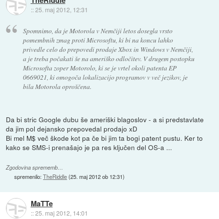
::
25. maj 2012, 12:31
Spomnimo, da je Motorola v Nemčiji letos dosegla vrsto
pomembnih zmag proti Microsoftu, ki bi na koncu lahko
privedle celo do prepovedi prodaje Xbox in Windows v Nemčiji,
a je treba počakati še na ameriško odločitev. V drugem postopku
Microsofta zoper Motorolo, ki se je vrtel okoli patenta EP
0669021, ki omogoča lokalizacijo programov v več jezikov, je
bila Motorola oproščena.
Da bi stric Google dubu še ameriški blagoslov - a si predstavlate
da jim pol dejansko prepovedal prodajo xD
Bi mel M$ več škode kot pa če bi jim ta bogi patent pustu. Ker to
kako se SMS-i prenašajo je pa res ključen del OS-a ...
Zgodovina sprememb…
spremenilo:
TheRiddle
(
25. maj 2012 ob 12:31
)
MaTTe
::
25. maj 2012, 14:01