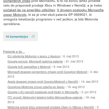
pomembnih zmag
proti Microsoftu, ki bi na koncu lahko privedle
celo do prepovedi prodaje Xbox in Windows v Nemčiji, a je treba
počakati še na ameriško odločitev
.
V drugem postopku Microsofta
zoper Motorolo
, ki se je vrtel okoli patenta EP 0669021, ki
omogoča lokalizacijo programov v več jezikov, je bila Motorola
oproščena.
16 komentarjev
Preberite si še…
EU ošvrknila Motorolo v sporu z Applom
::
6. maj 2013
Google ponuja, Microsoft razkriva patente
::
31. mar 2013
Google krči zaposlitve v Motoroli
::
9. mar 2013
Microsoft dosegel pomembno zmago proti Googlovi Motoroli
::
3. dec
2012
Apple dosegel zmago proti Googlu/Motoroli v Nemčiji
::
14. sep 2012
Googlova Motorola znova udarila po Applu
::
19. avg 2012
Google v EU sprožil postopek proti Nokii in Microsoftu
::
2. jun 2012
ITC vnovič: Motorolini telefoni kršijo Microsoftove patente
::
19. maj
2012
Motorola precej blizu prepovedi prodaje Oken in XBoxa v Nemčiji
::
2.