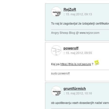
RejZoR
::
15. maj 2012, 09:13
To naj bi zagotavljal že izdajatelji certifikato
Angry Sheep Blog @ www.rejzor.com
poweroff
::
15. maj 2012, 09:55
Kaj pa
https://this.is.not.secure
?
sudo poweroff
gruntfürmich
::
15. maj 2012, 10:16
ob upoštevanju vseh dosedanjih načel varnost