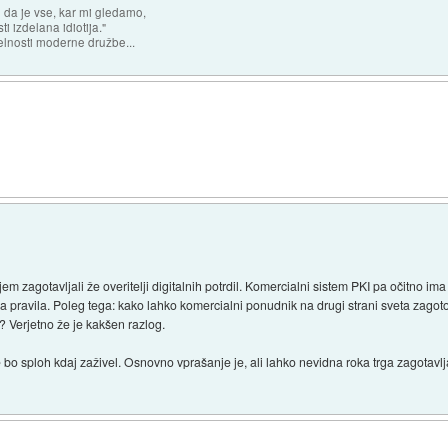
n da je vse, kar mi gledamo,
 izdelana idiotija."
lnosti moderne družbe...
em zagotavljali že overitelji digitalnih potrdil. Komercialni sistem PKI pa očitno ima
a pravila. Poleg tega: kako lahko komercialni ponudnik na drugi strani sveta zagoto
 Verjetno že je kakšen razlog.
če bo sploh kdaj zaživel. Osnovno vprašanje je, ali lahko nevidna roka trga zagotavlja s