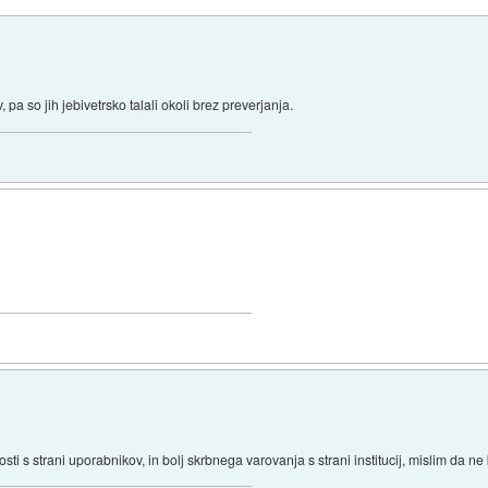
v, pa so jih jebivetrsko talali okoli brez preverjanja.
i s strani uporabnikov, in bolj skrbnega varovanja s strani institucij, mislim da ne 