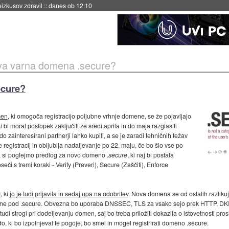
naslednji dve leti
::
danes ob 11:37
ova varna domena .secure?
ecure?
men
, ki omogoča registracijo poljubne vrhnje domene, se že pojavljajo
ki bi moral postopek zaključiti že sredi aprila in do maja razglasiti
zainteresirani partnerji lahko kupili, a se je zaradi tehničnih težav
registracij in obljublja nadaljevanje po 22. maju, če bo šlo vse po
pa si poglejmo predlog za novo domeno
.secure
, ki naj bi postala
eči s tremi koraki - Verify (Preveri), Secure (Zaščiti), Enforce
t
, ki
jo je tudi prijavila in sedaj upa na odobritev
. Nova domena se od ostalih razliku
omene pod .secure. Obvezna bo uporaba DNSSEC, TLS za vsako sejo prek HTTP, DKI
tudi strogi pri dodeljevanju domen, saj bo treba priložiti dokazila o istovetnosti pros
o, ki bo izpolnjeval te pogoje, bo smel in mogel registrirati domeno .secure.