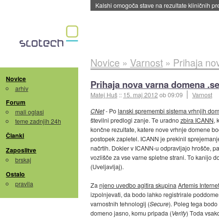
Sandisk že prodal več kot polovico SSD-jev za 
Novice
»
Varnost
»
Prihaja n
Novice
Prihaja nova varna domena .s
arhiv
Matej Huš
::
15. maj 2012
ob 09:09
Varnost
Forum
CNet
- Po
lanski spremembi sistema vrhnjih do
mali oglasi
številni predlogi zanje. Te uradno
zbira ICANN
, 
teme zadnjih 24h
končne rezultate, katere nove vrhnje domene bodo 
Članki
postopek zapletel. ICANN je prekinil sprejemanje 
načrtih. Dokler v ICANN-u odpravljajo hrošče, 
Zaposlitve
vozlišče za vse varne spletne strani. To kanijo dos
brskaj
(Uveljavljaj).
Ostalo
pravila
Za
njeno uvedbo agitira skupina
Artemis Interne
izpolnjevati, da bodo lahko registrirale podd
varnostnih tehnologij (
Secure
). Poleg tega bodo 
domeno jasno, komu pripada (
Verify
) Toda vsakd