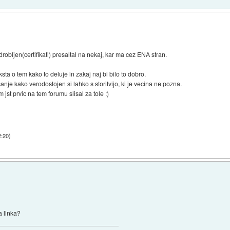
azdrobljen(certifikati) presaltal na nekaj, kar ma cez ENA stran.
sta o tem kako to deluje in zakaj naj bi bilo to dobro.
asanje kako verodostojen si lahko s storitvijo, ki je vecina ne pozna.
st prvic na tem forumu slisal za tole :)
2:20
)
 linka?