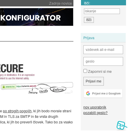
Išči:
Zadnje novice
Prijava
Zapomni si me
nov uporabnik
je
po strogih pogojih
, ki jih bodo morale strani
pozabili geslo?
M in TLS za SMTP in še vrsta drugih
ilca, ki jih bo preveril človek. Tako bo za vsako