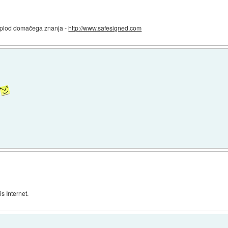
je plod domačega znanja -
http://www.safesigned.com
 Internet.