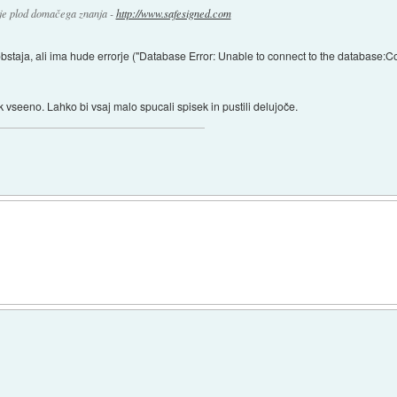
n je plod domačega znanja -
http://www.safesigned.com
obstaja, ali ima hude errorje ("Database Error: Unable to connect to the database:C
vseeno. Lahko bi vsaj malo spucali spisek in pustili delujoče.