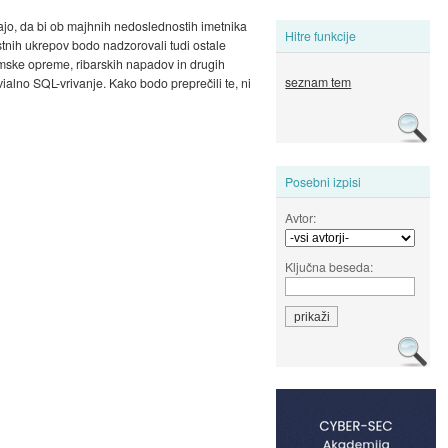
rjajo, da bi ob majhnih nedoslednostih imetnika
Hitre funkcije
stnih ukrepov bodo nadzorovali tudi ostale
gramske opreme, ribarskih napadov in drugih
seznam tem
rivialno SQL-vrivanje. Kako bodo preprečili te, ni
Posebni izpisi
Avtor:
Ključna beseda: