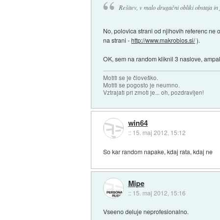
Rešitev, v malo drugačni obliki obstaja i
No, polovica strani od njihovih referenc ne 
na strani -
http://www.makrobios.si/
).
OK, sem na random kliknil 3 naslove, ampak 
Motiti se je človeško.
Motiti se pogosto je neumno.
Vztrajati pri zmoti je... oh, pozdravljen!
win64
::
15. maj 2012, 15:12
So kar random napake, kdaj rata, kdaj ne
Mipe
::
15. maj 2012, 15:16
Vseeno deluje neprofesionalno.