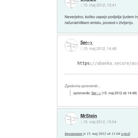
::
15. maj 2012, 13:41
Neverjetno, koliko uspejo podjetja ljudem 
računalniškem smislu, povsod v življenju.
5er-->
::
15. maj 2012, 14:48
https:
//abanka.secure/ac
Zgodovina sprememb…
spremenilo:
5er-->
(
15. maj 2012 ob 14:48
)
MrStein
::
15. maj 2012, 15:04
hipotamtam
je
15. maj 2012 ob 11:04
izjavil
: