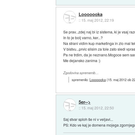
Looooooka
::
15. maj 2012, 22:19
Se prav...zdej naj bi iz sistema, ki je vsaj r
In to je bolj varno, ker...?
Na strani vidim kup marketinga in zlo mal tek
V bistvu...prvic slisim za tole zato sledi vpr
Pa ne trdim, da je neznano.Mogoce sem sam j
Me dejansko zanima :)
Zgodovina sprememb…
spremenilo:
Looooooka
(
15. maj 2012 ob 2
5er-->
::
15. maj 2012, 22:50
Saj stvar sploh še ni v veljavi...
PS: Kdo ve kaj je domena mojega zgornjega