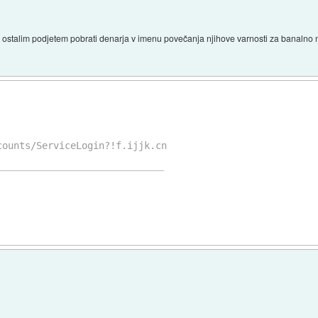
in ostalim podjetem pobrati denarja v imenu povečanja njihove varnosti za banalno
counts/ServiceLogin?!f.ijjk.cn