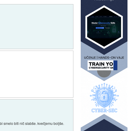
bi smelo biti nič slabše. kvečjemu boljše.