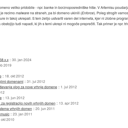
rno domeno veliko pridobile - npr. banke in borznoposredniške hiše. V Artemisu pouda
t je recimo
malware
na straneh, pa bi domeno ukinili (
Enforce
). Poleg strogih varno
re in takoj ukrepali. S tem želijo ustvariti varen del interneta, kjer ni zlobne pro
 obstojijo tudi napadi, ki jih s temi ukrepi ni mogoče preprečiti. Tak primer je npr. t
68.x.x
::
30. jan 2024
eb 2019
e
::
18. okt 2012
hnjimi domenami
::
31. jul 2012
reševanja vlog za nove vrhnje domene
::
1. jul 2012
012
e
::
13. jun 2012
 za registracijo novih vrhnjih domen
::
13. apr 2012
stema vrhnjih domen
::
20. jun 2011
.music
::
23. jan 2011
 okt 2010