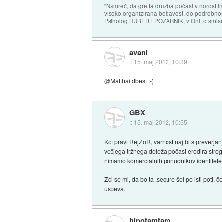
"Namreč, da gre ta družba počasi v norost i
visoko organizirana bebavost, do podrobnosti
Psiholog HUBERT POŽARNIK, v Oni, o smise
avani
::
15. maj 2012, 10:39
@Matthai dbest :-)
GBX
::
15. maj 2012, 10:55
Kot pravi RejZoR, varnost naj bi s preverjanj
večjega tržnega deleža počasi erodira strog
nimamo komercialnih ponudnikov identitete?
Zdi se mi, da bo ta .secure šel po isti poti, 
uspeva.
hipotamtam