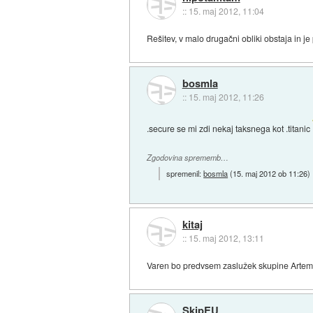
::
15. maj 2012, 11:04
Rešitev, v malo drugačni obliki obstaja in 
bosmla
::
15. maj 2012, 11:26
.secure se mi zdi nekaj taksnega kot .titanic
Zgodovina sprememb…
spremenil:
bosmla
(
15. maj 2012 ob 11:26
)
kitaj
::
15. maj 2012, 13:11
Varen bo predvsem zaslužek skupine Artemis
SkipEU