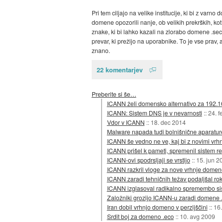
Pri tem ciljajo na velike institucije, ki bi z va
domene opozorili nanje, ob velikih prekrških, ko
znake, ki bi lahko kazali na zlorabo domene .secu
prevar, ki prežijo na uporabnike. To je vse prav, a
znano.
22 komentarjev
Preberite si še…
ICANN želi domensko alternativo za 192.1
ICANN: Sistem DNS je v nevarnosti
::
24. f
Vdor v ICANN
::
18. dec 2014
Malware napada tudi bolnišnične aparatur
ICANN še vedno ne ve, kaj bi z novimi vr
ICANN prišel k pameti, spremenil sistem 
ICANN-ovi spodrsljaji se vrstijo
::
15. jun 2
ICANN razkril vloge za nove vrhnje domen
ICANN zaradi tehničnih težav podaljšal rok
ICANN izglasoval radikalno spremembo si
Založniki grozijo ICANN-u zaradi domene 
Iran dobil vrhnjo domeno v perzijščini
::
16.
Srdit boj za domeno .eco
::
10. avg 2009