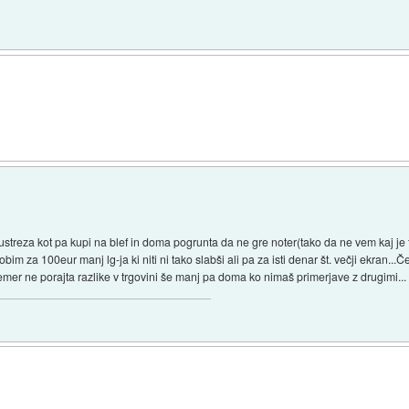
 ustreza kot pa kupi na blef in doma pogrunta da ne gre noter(tako da ne vem kaj je
bim za 100eur manj lg-ja ki niti ni tako slabši ali pa za isti denar št. večji ekran..
emer ne porajta razlike v trgovini še manj pa doma ko nimaš primerjave z drugimi...