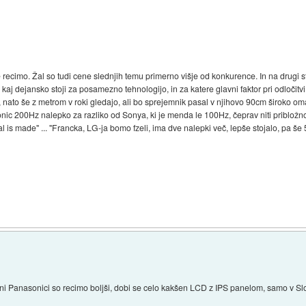
recimo. Žal so tudi cene slednjih temu primerno višje od konkurence. In na drugi st
n kaj dejansko stoji za posamezno tehnologijo, in za katere glavni faktor pri odločitv
nato še z metrom v roki gledajo, ali bo sprejemnik pasal v njihovo 90cm široko omar
nic 200Hz nalepko za razliko od Sonya, ki je menda le 100Hz, čeprav niti pribložn
 is made" ... "Francka, LG-ja bomo fzeli, ima dve nalepki več, lepše stojalo, pa še 5
i Panasonici so recimo boljši, dobi se celo kakšen LCD z IPS panelom, samo v Slove