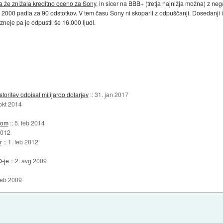
ja že znižala kreditno oceno za Sony
, in sicer na BBB+ (tretja najnižja možna) z n
ta 2000 padla za 90 odstotkov. V tem času Sony ni skoparil z odpuščanji. Dosedanji i
ozneje pa je odpustil še 16.000 ljudi.
oritev odpisal milijardo dolarjev
::
31. jan 2017
okt 2014
kom
::
5. feb 2014
2012
r
::
1. feb 2012
D-je
::
2. avg 2009
feb 2009