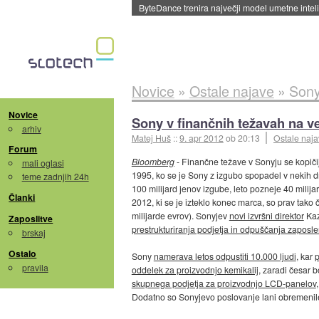
Spletne strani začele streči oglase za agente
Novice
»
Ostale najave
»
Sony
Novice
Sony v finančnih težavah na v
arhiv
Matej Huš
::
9. apr 2012
ob 20:13
Ostale naj
Forum
Bloomberg
- Finančne težave v Sonyju se kopičijo
mali oglasi
1995, ko se je Sony z izgubo spopadel v nekih dr
teme zadnjih 24h
100 milijard jenov izgube, leto pozneje 40 milijar
Članki
2012, ki se je izteklo konec marca, so prav tako č
milijarde evrov). Sonyjev
novi izvršni direktor
Kaz
Zaposlitve
prestrukturiranja podjetja in odpuščanja zaposle
brskaj
Ostalo
Sony
namerava letos odpustiti 10.000 ljudi
, kar
p
pravila
oddelek za proizvodnjo kemikalij
, zaradi česar 
skupnega podjetja za proizvodnjo LCD-panelov
Dodatno so Sonyjevo poslovanje lani obremeni