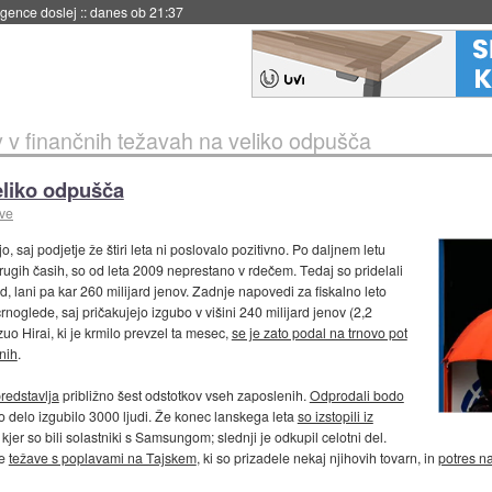
 umetne inteligence
::
danes ob 21:23
 v finančnih težavah na veliko odpušča
eliko odpušča
ave
, saj podjetje že štiri leta ni poslovalo pozitivno. Po daljnem letu
ugih časih, so od leta 2009 neprestano v rdečem. Tedaj so pridelali
d, lani pa kar 260 milijard jenov. Zadnje napovedi za fiskalno leto
rnoglede, saj pričakujejo izgubo v višini 240 milijard jenov (2,2
uo Hirai, ki je krmilo prevzel ta mesec,
se je zato podal na trnovo pot
nih
.
redstavlja
približno šest odstotkov vseh zaposlenih.
Odprodali bodo
bo delo izgubilo 3000 ljudi. Že konec lanskega leta
so izstopili iz
, kjer so bili solastniki s Samsungom; slednji je odkupil celotni del.
le
težave s poplavami na Tajskem
, ki so prizadele nekaj njihovih tovarn, in
potres 