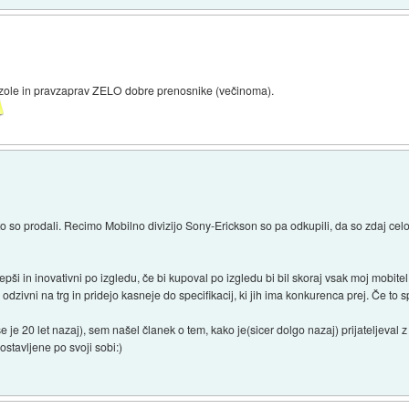
nzole in pravzaprav ZELO dobre prenosnike (večinoma).
o so prodali. Recimo Mobilno divizijo Sony-Erickson so pa odkupili, da so zdaj celotn
ši in inovativni po izgledu, če bi kupoval po izgledu bi bil skoraj vsak moj mobite
 odzivni na trg in pridejo kasneje do specifikacij, ki jih ima konkurenca prej. Če t
 je 20 let nazaj), sem našel članek o tem, kako je(sicer dolgo nazaj) prijateljeval
ostavljene po svoji sobi:)