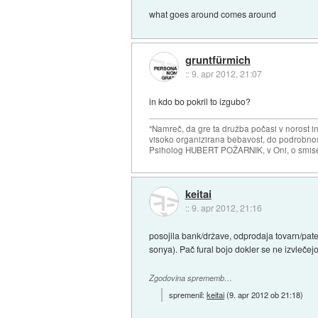
what goes around comes around
gruntfürmich
::
9. apr 2012, 21:07
in kdo bo pokril to izgubo?
"Namreč, da gre ta družba počasi v norost i
visoko organizirana bebavost, do podrobnosti
Psiholog HUBERT POŽARNIK, v Oni, o smise
keitai
::
9. apr 2012, 21:16
posojila bank/države, odprodaja tovarn/pate
sonya). Pač fural bojo dokler se ne izvlečej
Zgodovina sprememb…
spremenil:
keitai
(
9. apr 2012 ob 21:18
)