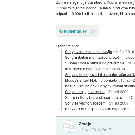
Bonitetna agencija Standard & Poor's
je februar
in prav tako znižal oceno. Delnica je od vrha le
odpustil 10.000 ljudi in zaprl 11 tovarn, tri leta p
45 komentarjev
Preberite si še…
Sonyjev direktor se poslavlja
::
4. feb 2018
Sony Entertainment zaradi pretočnih videost
V Sony Mobile prihaja do prevetritve
::
30. 
IBM začenja odpuščati
::
2. mar 2014
Sony se bo odpovedal osebnim računalni
Moody's znižal Nokiino boniteto
::
17. apr 
Kazuo Hirai bo novi Sonyjev izvršni direkto
Sony nadaljuje z izgubo
::
31. okt 2009
Sharp in Sony bosta skupaj izdelovala LC
Sony še vedno v rdečem
::
31. jul 2009
NEC zapušča trg LCD-jev in odpušča
::
1. 
Zmajc
::
9. apr 2012, 20:17