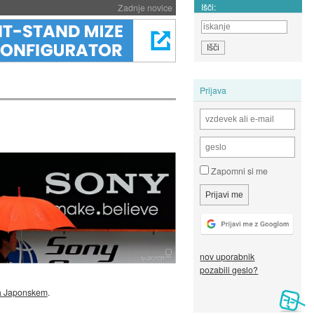
Išči:
Zadnje novice
Prijava
Zapomni si me
nov uporabnik
pozabili geslo?
na Japonskem
.