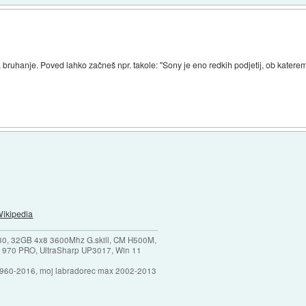
na bruhanje. Poved lahko začneš npr. takole: "Sony je eno redkih podjetij, ob katerem
ikipedia
30, 32GB 4x8 3600Mhz G.skill, CM H500M,
 970 PRO, UltraSharp UP3017, Win 11
1960-2016, moj labradorec max 2002-2013