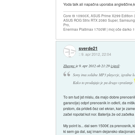
Yoda talk ali napačna uporaba angleščine,ke
Core i9 10900X, ASUS Prime X299 Edition 
ASUS ROG Strix RTX 2080 Super, Samsung
Pro,
Enermax Platimax 1700W | moj oče darko 
sverde21
::
9. apr 2012, 22:04
Zheegec
je
9. apr 2012 ob 21:29
izjavil
:
Sony ima solidne MP3 playerje, igralne 
Kako to prodajajo je pa drugo vprašanje
To sm tud jst mislu, da majo dobre prenosni
garancije) odprl prenosnik in odkril, da mi
prstom, da prideš čez cel ekran, kar je zame
začel ropotat kot nor. Baterija že od začetk
My point is... dal sem 1500€ za prenosnik, ki
ki sem ga dal, saj imam dejansko stacjonarca