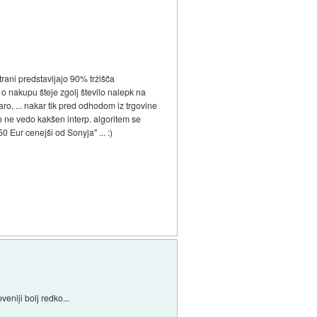
rani predstavljajo 90% tržišča
i o nakupu šteje zgolj število nalepk na
o, ... nakar tik pred odhodom iz trgovine
o ne vedo kakšen interp. algoritem se
0 Eur cenejši od Sonyja" ... :)
niji bolj redko...