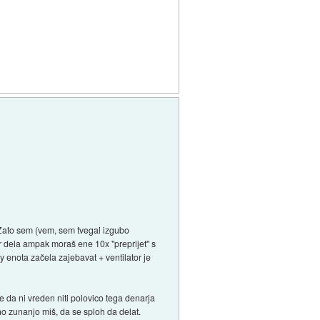
. Zato sem (vem, sem tvegal izgubo
er dela ampak moraš ene 10x "preprijet" s
y enota začela zajebavat + ventilator je
že da ni vreden niti polovico tega denarja
no zunanjo miš, da se sploh da delat.