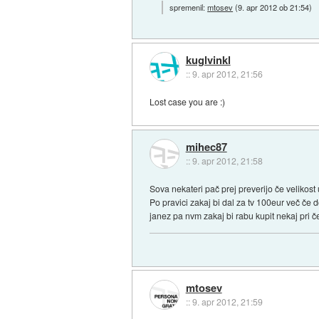
spremenil:
mtosev
(
9. apr 2012 ob 21:54
)
kuglvinkl
::
9. apr 2012, 21:56
Lost case you are :)
mihec87
::
9. apr 2012, 21:58
Sova nekateri pač prej preverijo če velikost
Po pravici zakaj bi dal za tv 100eur več če do
janez pa nvm zakaj bi rabu kupit nekaj pri č
mtosev
::
9. apr 2012, 21:59