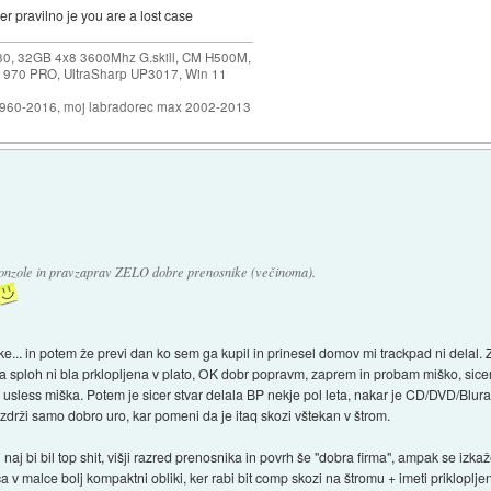
r pravilno je you are a lost case
30, 32GB 4x8 3600Mhz G.skill, CM H500M,
 970 PRO, UltraSharp UP3017, Win 11
1960-2016, moj labradorec max 2002-2013
konzole in pravzaprav ZELO dobre prenosnike (večinoma).
ke... in potem že previ dan ko sem ga kupil in prinesel domov mi trackpad ni delal
ška sploh ni bla prklopljena v plato, OK dobr popravm, zaprem in probam miško, sic
 usless miška. Potem je sicer stvar delala BP nekje pol leta, nakar je CD/DVD/Blura
a zdrži samo dobro uro, kar pomeni da je itaq skozi vštekan v štrom.
 naj bi bil top shit, višji razred prenosnika in povrh še "dobra firma", ampak se izka
 v malce bolj kompaktni obliki, ker rabi bit comp skozi na štromu + imeti prikloplje