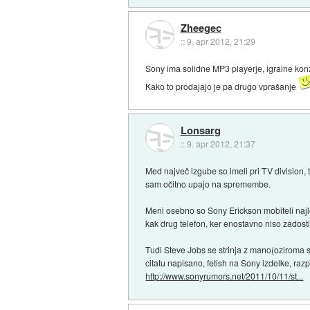
Zheegec
::
9. apr 2012, 21:29
Sony ima solidne MP3 playerje, igralne ko
Kako to prodajajo je pa drugo vprašanje
Lonsarg
::
9. apr 2012, 21:37
Med največ izgube so imeli pri TV division, t
sam očitno upajo na spremembe.
Meni osebno so Sony Erickson mobiteli najlep
kak drug telefon, ker enostavno niso zadosti
Tudi Steve Jobs se strinja z mano(oziroma se
citatu napisano, fetish na Sony izdelke, razp
http://www.sonyrumors.net/2011/10/11/st...