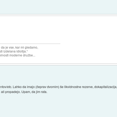
n da je vse, kar mi gledamo,
 izdelana idiotija."
lnosti moderne družbe...
ntov/etc. Lahko da imajo (čeprav dvomim) še likvidnostne rezerve, dokapitalizacija,
o ali propadejo. Upam, da jim rata.