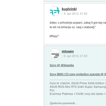
kuglvinkl
::
9. apr 2012, 21:52
tošev, v prihodnje pojasni, zakaj ti gre kaj 
te sili na brhanje oz. vsaj v slabost]."
M'kay?
mtosev
::
9. apr 2012, 21:53
Sony @ Wikipedia
Sony BMG CD copy protection scandal @ W
Core i9 10900X, ASUS Prime X299 Edition 
ASUS ROG Strix RTX 2080 Super, Samsung
Pro,
Enermax Platimax 1700W | moj oče darko 
Zgodovina sprememb…