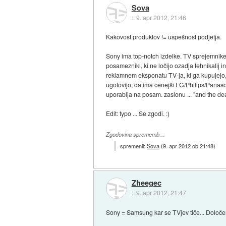
Sova
::
9. apr 2012, 21:46
Kakovost produktov != uspešnost podjetja.
Sony ima top-notch izdelke. TV sprejemnike 
posamezniki, ki ne ločijo ozadja tehnikalij i
reklamnem eksponatu TV-ja, ki ga kupujejo, 
ugotovijo, da ima cenejši LG/Philips/Panaso
uporablja na posam. zaslonu ... "and the deal
Edit: typo ... Se zgodi. :)
Zgodovina sprememb…
spremenil:
Sova
(
9. apr 2012 ob 21:48
)
Zheegec
::
9. apr 2012, 21:47
Sony = Samsung kar se TVjev tiče... Določen