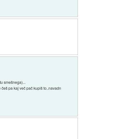
 tu smešnega)...
.Če češ pa kaj več pač kupiš to..navadn