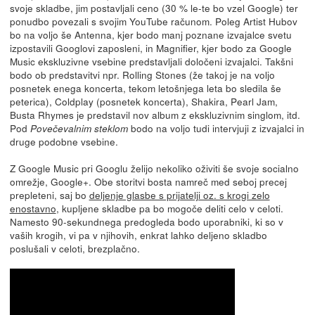
svoje skladbe, jim postavljali ceno (30 % le-te bo vzel Google) ter
ponudbo povezali s svojim YouTube računom. Poleg Artist Hubov
bo na voljo še Antenna, kjer bodo manj poznane izvajalce svetu
izpostavili Googlovi zaposleni, in Magnifier, kjer bodo za Google
Music ekskluzivne vsebine predstavljali določeni izvajalci. Takšni
bodo ob predstavitvi npr. Rolling Stones (že takoj je na voljo
posnetek enega koncerta, tekom letošnjega leta bo sledila še
peterica), Coldplay (posnetek koncerta), Shakira, Pearl Jam,
Busta Rhymes je predstavil nov album z ekskluzivnim singlom, itd.
Pod
bodo na voljo tudi intervjuji z izvajalci in
Povečevalnim steklom
druge podobne vsebine.
Z Google Music pri Googlu želijo nekoliko oživiti še svoje socialno
omrežje, Google+. Obe storitvi bosta namreč med seboj precej
prepleteni, saj bo
deljenje glasbe s prijatelji oz. s krogi zelo
enostavno
, kupljene skladbe pa bo mogoče deliti celo v celoti.
Namesto 90-sekundnega predogleda bodo uporabniki, ki so v
vaših krogih, vi pa v njihovih, enkrat lahko deljeno skladbo
poslušali v celoti, brezplačno.