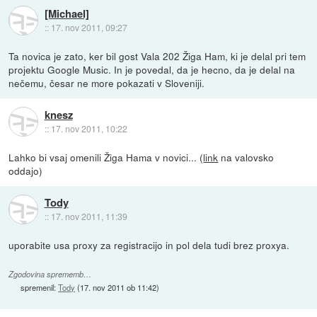
[Michael]
::
17. nov 2011, 09:27
Ta novica je zato, ker bil gost Vala 202 Žiga Ham, ki je delal pri tem
projektu Google Music. In je povedal, da je hecno, da je delal na
nečemu, česar ne more pokazati v Sloveniji.
knesz
::
17. nov 2011, 10:22
Lahko bi vsaj omenili Žiga Hama v novici... (
link
na valovsko
oddajo)
Tody
::
17. nov 2011, 11:39
uporabite usa proxy za registracijo in pol dela tudi brez proxya.
Zgodovina sprememb…
spremenil:
Tody
(
17. nov 2011 ob 11:42
)