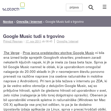
☰
Novice
»
Omrežja / internet
»
Google Music tudi s trgovino
Google Music tudi s trgovino
Primož Resman
::
17. nov 2011
ob 08:45
Omrežja / internet
-
Prva javna predstavitev storitve Google Music
ni bila
The Verge
ena izmed bolje sprejetih Googlovih stvaritev, predvsem zaradi
nekaterih ključnih napak, ki jih je imela za časa beta faze. Sprva je
bil Google Music namreč le oblak, ki je uporabnikom omogočal
nalaganje do 20.000 skladb in jih v neomejenem številu ponovno
prenesti na različne naprave (na osebne računalnike in mobilne
naprave z Androidom). Pri tem je bila težava v internetu po ZDA, ki
je še vedno edino območje z delujočim Google Music, saj so
priključne hitrosti, sploh če gledamo hitrosti od uporabnikov v svet,
zelo nizke (nalaganje je bilo torej dolgotrajno opravilo). Obenem je
bil uporabniški vmesnik spletne in računalniške (Windows ter Mac
OS X) aplikacije vse prej kot odličen, to pa je še dodatno
izpostavila izdaja aplikacije za Linux, sprva v precej hroščati obliki.