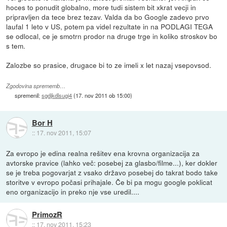
hoces to ponudit globalno, more tudi sistem bit xkrat vecji in
pripravljen da tece brez tezav. Valda da bo Google zadevo prvo
laufal 1 leto v US, potem pa videl rezultate in na PODLAGI TEGA
se odlocal, ce je smotrn prodor na druge trge in koliko stroskov bo
s tem.
Zalozbe so prasice, drugace bi to ze imeli x let nazaj vsepovsod.
Zgodovina sprememb…
spremenil:
sgdjkdlsugi4
(
17. nov 2011 ob 15:00
)
Bor H
::
17. nov 2011, 15:07
Za evropo je edina realna rešitev ena krovna organizacija za
avtorske pravice (lahko več: posebej za glasbo/filme...), ker dokler
se je treba pogovarjat z vsako državo posebej do takrat bodo take
storitve v evropo počasi prihajale. Če bi pa mogu google poklicat
eno organizacijo in preko nje vse uredil....
PrimozR
::
17. nov 2011, 15:23