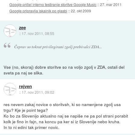
Google pričel interno testiranje storitve Google Music
::
27. mar 2011
Google pripravlja iskalnik po glasbi
::
22. okt 2009
zee
::
17. nov 2011, 08:55
Čeprav so tokrat privilegirani zgolj prebivalci ZDA...
Vse (no, skoraj) dobre storitve so na voljo zgolj v ZDA, ostali del
sveta pa naj se slika.
rejven
::
17. nov 2011, 09:02
res nevem zakaj novice o storitvah, ki so namenjene zgolj usa
trgu? Kje je point tega?
Ko bo za Slovenijo aktualno naj se napiše ne pa pol strani porabit
kolk je fino in fajn, na koncu pa ker si iz Slovenije nebo kruha.
In to ni edini tak primer novic.