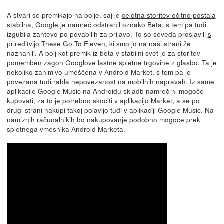
A stvari se premikajo na bolje, saj je
celotna storitev očitno postala
stabilna
, Google je namreč odstranil oznako Beta, s tem pa tudi
izgubila zahtevo po povabilih za prijavo. To so seveda proslavili
s
prireditvijo These Go To Eleven
, ki smo jo na naši strani že
naznanili. A bolj kot premik iz beta v stabilni svet je za storitev
pomemben zagon Googlove lastne spletne trgovine z glasbo. Ta je
nekoliko zanimivo umeščena v Android Market, s tem pa je
povezana tudi rahla nepovezanost na mobilnih napravah. Iz same
aplikacije Google Music na Androidu skladb namreč ni mogoče
kupovati, za to je potrebno skočiti v aplikacijo Market, a se po
drugi strani nakupi takoj pojavijo tudi v aplikaciji Google Music. Na
namiznih računalnikih bo nakupovanje podobno mogoče prek
spletnega vmesnika Android Marketa.