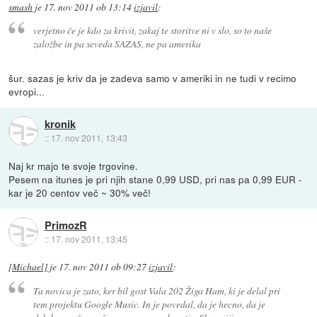
smash
je
17. nov 2011 ob 13:14
izjavil
:
verjetno če je kdo za krivit, zakaj te storitve ni v slo, so to naše
založbe in pa seveda SAZAS, ne pa amerika
šur. sazas je kriv da je zadeva samo v ameriki in ne tudi v recimo
evropi...
kronik
::
17. nov 2011, 13:43
Naj kr majo te svoje trgovine.
Pesem na itunes je pri njih stane 0,99 USD, pri nas pa 0,99 EUR -
kar je 20 centov več ~ 30% več!
PrimozR
::
17. nov 2011, 13:45
[Michael]
je
17. nov 2011 ob 09:27
izjavil
:
Ta novica je zato, ker bil gost Vala 202 Žiga Ham, ki je delal pri
tem projektu Google Music. In je povedal, da je hecno, da je