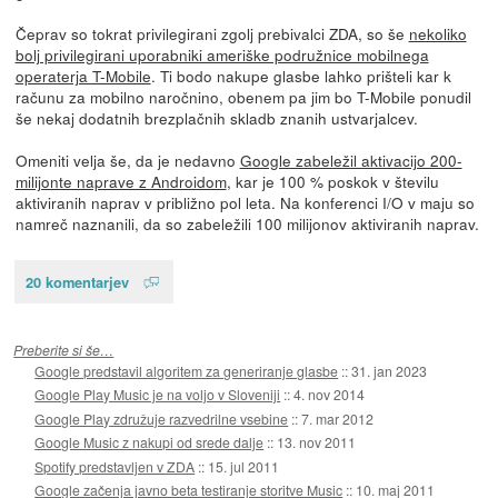
Čeprav so tokrat privilegirani zgolj prebivalci ZDA, so še
nekoliko
bolj privilegirani uporabniki ameriške podružnice mobilnega
operaterja T-Mobile
. Ti bodo nakupe glasbe lahko prišteli kar k
računu za mobilno naročnino, obenem pa jim bo T-Mobile ponudil
še nekaj dodatnih brezplačnih skladb znanih ustvarjalcev.
Omeniti velja še, da je nedavno
Google zabeležil aktivacijo 200-
milijonte naprave z Androidom
, kar je 100 % poskok v številu
aktiviranih naprav v približno pol leta. Na konferenci I/O v maju so
namreč naznanili, da so zabeležili 100 milijonov aktiviranih naprav.
20 komentarjev
Preberite si še…
Google predstavil algoritem za generiranje glasbe
::
31. jan 2023
Google Play Music je na voljo v Sloveniji
::
4. nov 2014
Google Play združuje razvedrilne vsebine
::
7. mar 2012
Google Music z nakupi od srede dalje
::
13. nov 2011
Spotify predstavljen v ZDA
::
15. jul 2011
Google začenja javno beta testiranje storitve Music
::
10. maj 2011