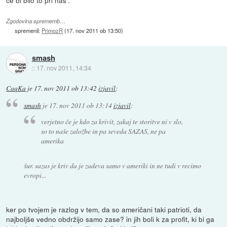
Zgodovina sprememb…
spremenil:
PrimozR
(
17. nov 2011 ob 13:50
)
smash
::
17. nov 2011, 14:34
CaqKa
je
17. nov 2011 ob 13:42
izjavil
:
smash
je
17. nov 2011 ob 13:14
izjavil
:
verjetno če je kdo za krivit, zakaj te storitve ni v slo,
so to naše založbe in pa seveda SAZAS, ne pa
amerika
šur. sazas je kriv da je zadeva samo v ameriki in ne tudi v recimo
evropi...
ker po tvojem je razlog v tem, da so američani taki patrioti, da
najboljše vedno obdržijo samo zase? in jih boli k za profit, ki bi ga