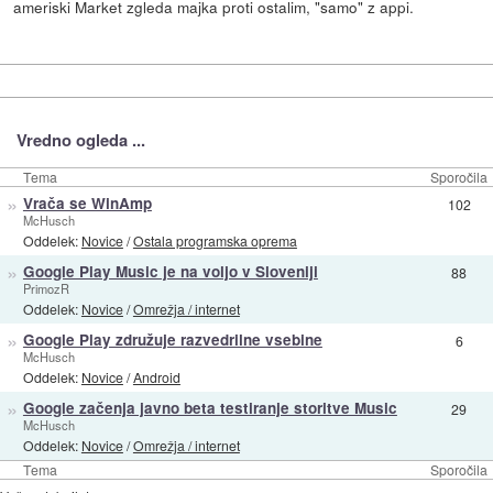
ameriski Market zgleda majka proti ostalim, "samo" z appi.
Vredno ogleda ...
Tema
Sporočila
»
Vrača se WinAmp
102
McHusch
Oddelek:
Novice
/
Ostala programska oprema
»
Google Play Music je na voljo v Sloveniji
88
PrimozR
Oddelek:
Novice
/
Omrežja / internet
»
Google Play združuje razvedrilne vsebine
6
McHusch
Oddelek:
Novice
/
Android
»
Google začenja javno beta testiranje storitve Music
29
McHusch
Oddelek:
Novice
/
Omrežja / internet
Tema
Sporočila