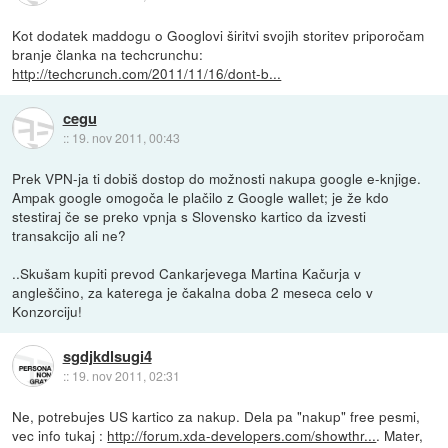
Kot dodatek maddogu o Googlovi širitvi svojih storitev priporočam
branje članka na techcrunchu:
http://techcrunch.com/2011/11/16/dont-b...
cegu
::
19. nov 2011, 00:43
Prek VPN-ja ti dobiš dostop do možnosti nakupa google e-knjige.
Ampak google omogoča le plačilo z Google wallet; je že kdo
stestiraj če se preko vpnja s Slovensko kartico da izvesti
transakcijo ali ne?
..Skušam kupiti prevod Cankarjevega Martina Kačurja v
angleščino, za katerega je čakalna doba 2 meseca celo v
Konzorciju!
sgdjkdlsugi4
::
19. nov 2011, 02:31
Ne, potrebujes US kartico za nakup. Dela pa "nakup" free pesmi,
vec info tukaj :
http://forum.xda-developers.com/showthr...
. Mater,