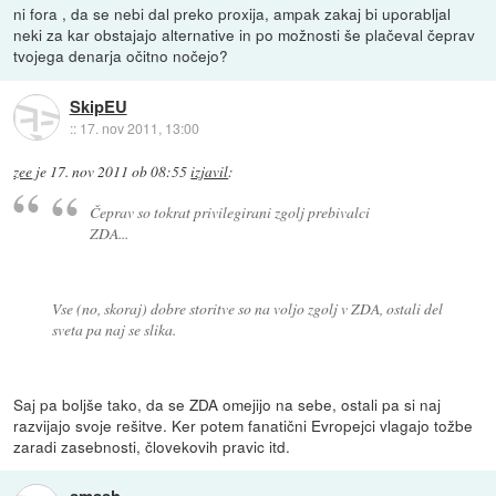
ni fora , da se nebi dal preko proxija, ampak zakaj bi uporabljal
neki za kar obstajajo alternative in po možnosti še plačeval čeprav
tvojega denarja očitno nočejo?
SkipEU
::
17. nov 2011, 13:00
zee
je
17. nov 2011 ob 08:55
izjavil
:
Čeprav so tokrat privilegirani zgolj prebivalci
ZDA...
Vse (no, skoraj) dobre storitve so na voljo zgolj v ZDA, ostali del
sveta pa naj se slika.
Saj pa boljše tako, da se ZDA omejijo na sebe, ostali pa si naj
razvijajo svoje rešitve. Ker potem fanatični Evropejci vlagajo tožbe
zaradi zasebnosti, človekovih pravic itd.