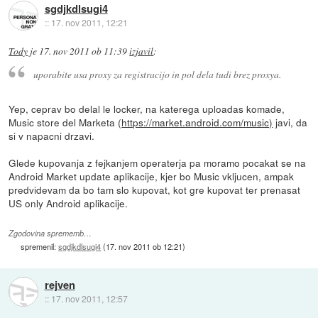
sgdjkdlsugi4
::
17. nov 2011, 12:21
Tody
je
17. nov 2011 ob 11:39
izjavil
:
uporabite usa proxy za registracijo in pol dela tudi brez proxya.
Yep, ceprav bo delal le locker, na katerega uploadas komade,
Music store del Marketa (
https://market.android.com/music)
javi, da
si v napacni drzavi.
Glede kupovanja z fejkanjem operaterja pa moramo pocakat se na
Android Market update aplikacije, kjer bo Music vkljucen, ampak
predvidevam da bo tam slo kupovat, kot gre kupovat ter prenasat
US only Android aplikacije.
Zgodovina sprememb…
spremenil:
sgdjkdlsugi4
(
17. nov 2011 ob 12:21
)
rejven
::
17. nov 2011, 12:57