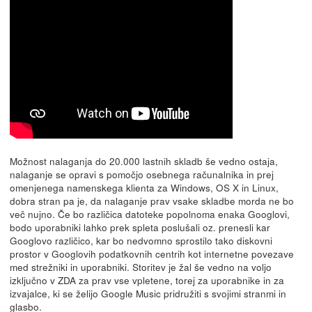
Možnost nalaganja do 20.000 lastnih skladb še vedno ostaja,
nalaganje se opravi s pomočjo osebnega računalnika in prej
omenjenega namenskega klienta za Windows, OS X in Linux,
dobra stran pa je, da nalaganje prav vsake skladbe morda ne bo
več nujno. Če bo različica datoteke popolnoma enaka Googlovi,
bodo uporabniki lahko prek spleta poslušali oz. prenesli kar
Googlovo različico, kar bo nedvomno sprostilo tako diskovni
prostor v Googlovih podatkovnih centrih kot internetne povezave
med strežniki in uporabniki. Storitev je žal še vedno na voljo
izključno v ZDA za prav vse vpletene, torej za uporabnike in za
izvajalce, ki se želijo Google Music pridružiti s svojimi stranmi in
glasbo.