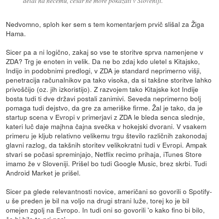
delal na nečemu, česar ne more pokazati v Sloveniji.
Nedvomno, sploh ker sem s tem komentarjem prvič slišal za Žiga
Hama.
Sicer pa a ni logično, zakaj so vse te storitve sprva namenjene v
ZDA? Trg je enoten in velik. Da ne bo zdaj kdo uletel s Kitajsko,
Indijo in podobnimi predlogi, v ZDA je standard neprimerno višji,
penetracija računalnikov pa tako visoka, da si takšne storitve lahko
privoščijo (oz. jih izkoristijo). Z razvojem tako Kitajske kot Indije
bosta tudi ti dve državi postali zanimivi. Seveda neprimerno bolj
pomaga tudi dejstvo, da gre za ameriške firme. Žal je tako, da je
startup scena v Evropi v primerjavi z ZDA le bleda senca slednje,
kateri luč daje majhna čajna svečka v hokejski dvorani. V vsakem
primeru je kljub relativno velikemu trgu število različnih zakonodaj
glavni razlog, da takšnih storitev velikokratni tudi v Evropi. Ampak
stvari se počasi spreminjajo, Netflix recimo prihaja, iTunes Store
imamo že v Sloveniji. Prišel bo tudi Google Music, brez skrbi. Tudi
Android Market je prišel.
Sicer pa glede relevantnosti novice, američani so govorili o Spotify-
u še preden je bil na voljo na drugi strani luže, torej ko je bil
omejen zgolj na Evropo. In tudi oni so govorili 'o kako fino bi bilo,
če bi bilo to pri nas'.