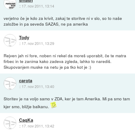
smash
::
17. nov 2011, 13:14
verjetno če je kdo za krivit, zakaj te storitve ni v slo, so to naše
založbe in pa seveda SAZAS, ne pa amerika
Tody
::
17. nov 2011, 13:29
Rejven jah ni fore, noben ni rekel da moreš uporabit, če te matra
firbec in te zanima kako zadeva zgleda, lahko to narediš.
Skupovanjem muske na netu je pa tko kot je :)
carota
::
17. nov 2011, 13:40
Storitev je na voljo samo v ZDA, ker je tam Amerika. Mi pa smo tam
kjer smo, bližje balkanu.
CaqKa
::
17. nov 2011, 13:42