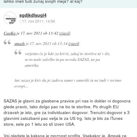
lahko imeli tudi zunaj svojih meja? al kaj?
sgdjkdlsugi4
::
17. nov 2011, 14:56
CaqKa
je
17. nov 2011 ob 13:42
izjavil
:
smash
je
17. nov 2011 ob 13:14
izjavil
:
verjetno če je kdo za krivit, zakaj te storitve ni v slo,
so to naše založbe in pa seveda SAZAS, ne pa
amerika
šur. sazas je kriv da je zadeva samo v ameriki in ne tudi v recimo
evropi...
SAZAS je glavni za glasbene pravice pri nas in dokler ni dogovora
glede pravic, tako dolgo pac ne bo te storitve. Po drugih EU
drzavah je isto, gre za individualen dogovor. Trenutni dogovor s 3
glavnimi zalozbami pac velja le za US trg. Isto je blo za iTunes
store, sele po 1 letu so sli izven USA.
Vsi gledate le kaksna je moznost profita. Vsekakor je. Ampak ce