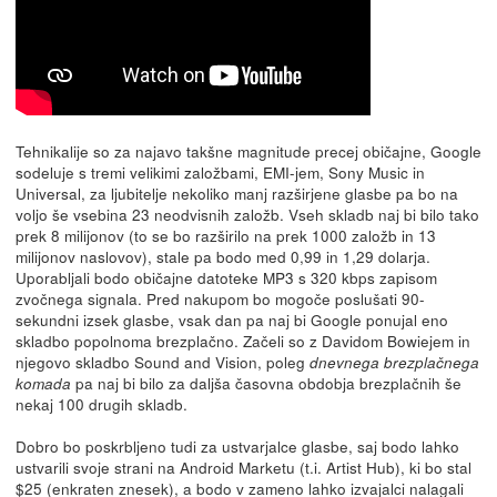
Tehnikalije so za najavo takšne magnitude precej običajne, Google
sodeluje s tremi velikimi založbami, EMI-jem, Sony Music in
Universal, za ljubitelje nekoliko manj razširjene glasbe pa bo na
voljo še vsebina 23 neodvisnih založb. Vseh skladb naj bi bilo tako
prek 8 milijonov (to se bo razširilo na prek 1000 založb in 13
milijonov naslovov), stale pa bodo med 0,99 in 1,29 dolarja.
Uporabljali bodo običajne datoteke MP3 s 320 kbps zapisom
zvočnega signala. Pred nakupom bo mogoče poslušati 90-
sekundni izsek glasbe, vsak dan pa naj bi Google ponujal eno
skladbo popolnoma brezplačno. Začeli so z Davidom Bowiejem in
njegovo skladbo Sound and Vision, poleg
dnevnega brezplačnega
pa naj bi bilo za daljša časovna obdobja brezplačnih še
komada
nekaj 100 drugih skladb.
Dobro bo poskrbljeno tudi za ustvarjalce glasbe, saj bodo lahko
ustvarili svoje strani na Android Marketu (t.i. Artist Hub), ki bo stal
$25 (enkraten znesek), a bodo v zameno lahko izvajalci nalagali