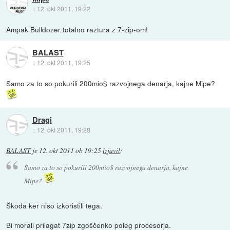
::
12. okt 2011, 19:22
Ampak Bulldozer totalno raztura z 7-zip-om!
BALAST
::
12. okt 2011, 19:25
Samo za to so pokurili 200mio$ razvojnega denarja, kajne Mipe?
Dragi
::
12. okt 2011, 19:28
BALAST
je
12. okt 2011 ob 19:25
izjavil
:
Samo za to so pokurili 200mio$ razvojnega denarja, kajne
Mipe?
Škoda ker niso izkoristili tega.
Bi morali prilagat 7zip zgoščenko poleg procesorja.