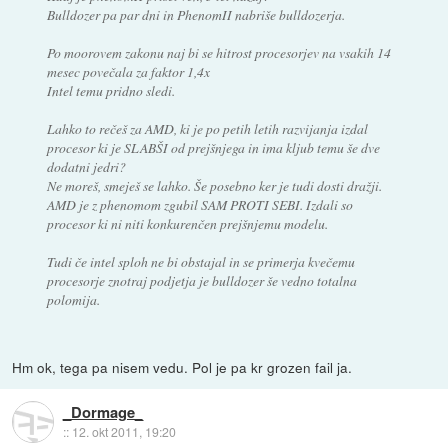
Bulldozer pa par dni in PhenomII nabriše bulldozerja.
Po moorovem zakonu naj bi se hitrost procesorjev na vsakih 14
mesec povečala za faktor 1,4x
Intel temu pridno sledi.
Lahko to rečeš za AMD, ki je po petih letih razvijanja izdal
procesor ki je SLABŠI od prejšnjega in ima kljub temu še dve
dodatni jedri?
Ne moreš, smeješ se lahko. Še posebno ker je tudi dosti dražji.
AMD je z phenomom zgubil SAM PROTI SEBI. Izdali so
procesor ki ni niti konkurenčen prejšnjemu modelu.
Tudi če intel sploh ne bi obstajal in se primerja kvečemu
procesorje znotraj podjetja je bulldozer še vedno totalna
polomija.
Hm ok, tega pa nisem vedu. Pol je pa kr grozen fail ja.
_Dormage_
::
12. okt 2011, 19:20