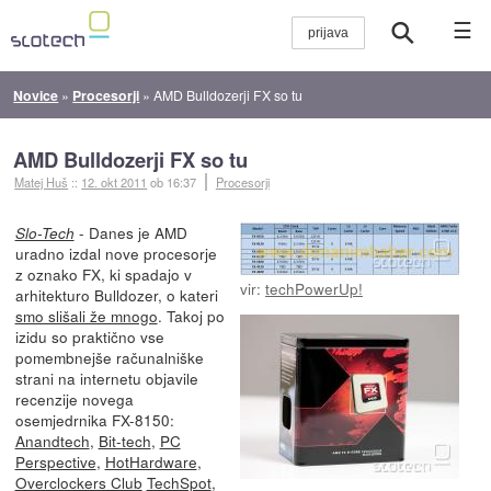
☰
Novice
»
Procesorji
»
AMD Bulldozerji FX so tu
AMD Bulldozerji FX so tu
Matej Huš
::
12. okt 2011
ob 16:37
Procesorji
- Danes je AMD
Slo-Tech
uradno izdal nove procesorje
z oznako FX, ki spadajo v
vir:
techPowerUp!
arhitekturo Bulldozer, o kateri
smo slišali že mnogo
. Takoj po
izidu so praktično vse
pomembnejše računalniške
strani na internetu objavile
recenzije novega
osemjedrnika FX-8150:
Anandtech
,
Bit-tech
,
PC
Perspective
,
HotHardware
,
Overclockers Club
TechSpot
,