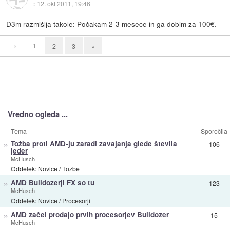
::
12. okt 2011, 19:46
D3m razmišlja takole: Počakam 2-3 mesece in ga dobim za 100€.
«
1
2
3
»
Vredno ogleda ...
Tema
Sporočila
»
Tožba proti AMD-ju zaradi zavajanja glede števila
106
jeder
McHusch
Oddelek:
Novice
/
Tožbe
»
AMD Bulldozerji FX so tu
123
McHusch
Oddelek:
Novice
/
Procesorji
»
AMD začel prodajo prvih procesorjev Bulldozer
15
McHusch