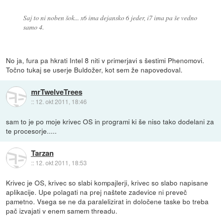
Saj to ni noben šok... x6 ima dejansko 6 jeder, i7 ima pa še vedno
samo 4.
No ja, fura pa hkrati Intel 8 niti v primerjavi s šestimi Phenomovi.
Točno tukaj se userje Buldožer, kot sem že napovedoval.
mrTwelveTrees
::
12. okt 2011, 18:46
sam to je po moje krivec OS in programi ki še niso tako dodelani za
te procesorje.....
Tarzan
::
12. okt 2011, 18:53
Krivec je OS, krivec so slabi kompajlerji, krivec so slabo napisane
aplikacije. Upe polagati na prej naštete zadevice ni preveč
pametno. Vsega se ne da paralelizirat in določene taske bo treba
pač izvajati v enem samem threadu.