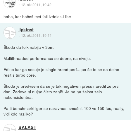
::
12. okt 2011, 19:42
haha, ker hočeš met fail izdelek.i like
jlpktnst
::
12. okt 2011, 19:44
Škoda da folk nabija v 3pm.
Multithreaded performance so dobre, na nivoju.
Edino kar ga sesuje je singlethread perf... pa še to se da delno
rešit s turbo core.
Škoda je predvsem da se je tak negativen press naredil že prvi
dan. Zadeva ni nujno čisto zanič. Je pa na žalost zelo
nekonsistentna.
Pa ti benchmarki iger so naravnost smešni. 100 vs 150 fps, really,
vidi kdo razliko?
BALAST