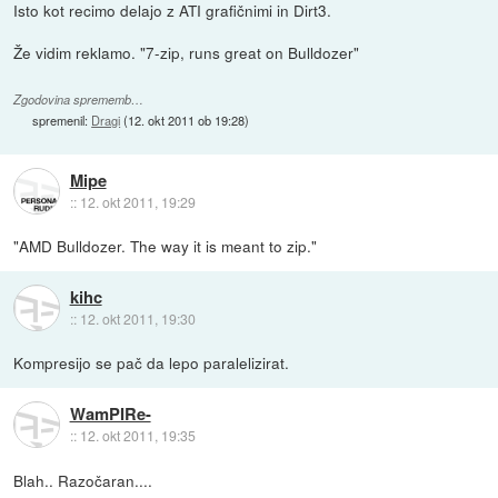
Isto kot recimo delajo z ATI grafičnimi in Dirt3.
Že vidim reklamo. "7-zip, runs great on Bulldozer"
Zgodovina sprememb…
spremenil:
Dragi
(
12. okt 2011 ob 19:28
)
Mipe
::
12. okt 2011, 19:29
"AMD Bulldozer. The way it is meant to zip."
kihc
::
12. okt 2011, 19:30
Kompresijo se pač da lepo paralelizirat.
WamPIRe-
::
12. okt 2011, 19:35
Blah.. Razočaran....