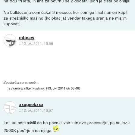
na trgu tri leta, in ima za povrhu še 2 dodatni jedri je čista polomija!
Na bulldozerja sem čakal 3 mesece, ker sem ga imel namen kupit
za strežniško mašino (kolokacija) vendar takega sranja ne mislim
kupovati.
mtosev
::
12. okt 2011, 16:56
Zgodovina sprememb…
zavaroval slike:
kuglvinkl
(
13. okt 2011 ob 08:48
)
xxxgeekxxx
::
12. okt 2011, 16:57
Lol, pa sem mislil da bo povozil vse intelove procesorje, pa se jaz z
2500K pos*rjem na njega