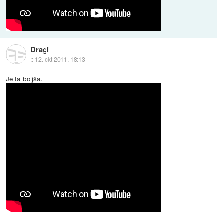
Dragi
::
12. okt 2011, 18:13
Je ta boljša.