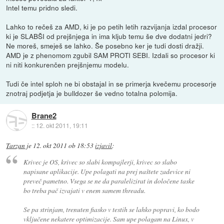
Intel temu pridno sledi.
Lahko to rečeš za AMD, ki je po petih letih razvijanja izdal procesor
ki je SLABŠI od prejšnjega in ima kljub temu še dve dodatni jedri?
Ne moreš, smeješ se lahko. Še posebno ker je tudi dosti dražji.
AMD je z phenomom zgubil SAM PROTI SEBI. Izdali so procesor ki
ni niti konkurenčen prejšnjemu modelu.
Tudi če intel sploh ne bi obstajal in se primerja kvečemu procesorje
znotraj podjetja je bulldozer še vedno totalna polomija.
Brane2
::
12. okt 2011, 19:11
Tarzan
je
12. okt 2011 ob 18:53
izjavil
:
Krivec je OS, krivec so slabi kompajlerji, krivec so slabo
napisane aplikacije. Upe polagati na prej naštete zadevice ni
preveč pametno. Vsega se ne da paralelizirat in določene taske
bo treba pač izvajati v enem samem threadu.
Se pa strinjam, trenuten fiasko v testih se lahko popravi, ko bodo
vključene nekatere optimizacije. Sam upe polagam na Linux, v