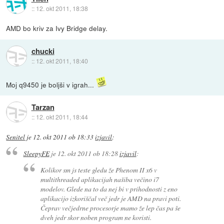
::
12. okt 2011, 18:38
AMD bo kriv za Ivy Bridge delay.
chucki
::
12. okt 2011, 18:40
Moj q9450 je boljši v igrah...
Tarzan
::
12. okt 2011, 18:44
Senitel
je
12. okt 2011 ob 18:33
izjavil
:
SleepyFE
je
12. okt 2011 ob 18:28
izjavil
:
Kolikor sm js teste gledu že Phenom II x6 v
multithreaded aplikacijah našiba večino i7
modelov. Glede na to da nej bi v prihodnosti z eno
aplikacijo izkoriščal več jedr je AMD na pravi poti.
Čeprav večjedrne procesorje mamo že lep čas pa še
dveh jedr skor noben program ne koristi.