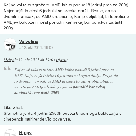
Kaj se vsi tako zgražate. AMD lahko ponudi 8 jedrni proc za 200$.
Najcenejši Intelovi 6 jedrniki so krepko dražji. Res je, da so
dvonitni, ampak, če AMD uresniči to, kar je obljubljal, bi teoretično
AMDjev buldožer moral ponuditi kar nekaj bonbončkov za tistih
200$.
Valvoline
::
12. okt 2011, 19:07
Meizu
je
12. okt 2011 ob 19:04
izjavil
:
Kaj se vsi tako zgražate. AMD lahko ponudi 8 jedrni proc za
200$. Najcenejši Intelovi 6 jedrniki so krepko dražji. Res je, da
so dvonitni, ampak, če AMD uresniči to, kar je obljubljal, bi
teoretično AMDjev buldožer moral
ponuditi kar nekaj
bonbončkov za tistih 200$.
Like what.
Sramotno je da 4 jedrni 2500k povozi 8 jedrnega buldozerja v
cinebench multirender.To pove vse.
Rippy