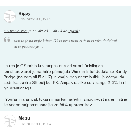
Rippy
::
12. okt 2011, 19:03
mrTwelveTrees
je
12. okt 2011 ob 18:46
izjavil
:
sam to je po moje krivec OS in programi ki še niso tako dodelani
za te procesorje.....
Ja res je OS rahlo kriv ampak ena od strani (mislim da
tomshardware) je na hitro primerjala Win7 in 8 ter dodala še Sandy
Bridge (ne vem ali i5 ali i7) in vsaj v trenutnem buildu je očitno, da
sedmica zavira SB bolj kot FX. Ampak razlike so v rangu 2-3% in ni
nič drastičnega.
Programi ja ampak tukaj nimaš kaj narediti, zmogljivost na eni niti je
še vedno najpomembnejša za 99% uporabnikov.
Meizu
::
12. okt 2011, 19:04