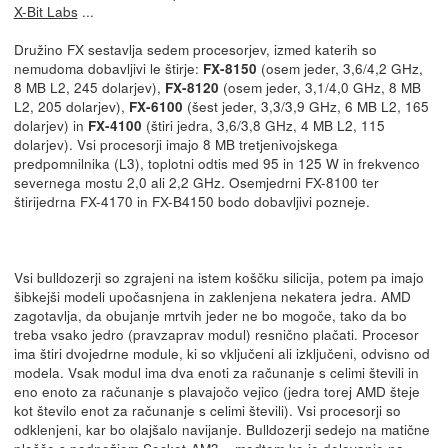
X-Bit Labs
...
Družino FX sestavlja sedem procesorjev, izmed katerih so
nemudoma dobavljivi le štirje:
(osem jeder, 3,6/4,2 GHz,
FX-8150
8 MB L2, 245 dolarjev),
(osem jeder, 3,1/4,0 GHz, 8 MB
FX-8120
L2, 205 dolarjev),
(šest jeder, 3,3/3,9 GHz, 6 MB L2, 165
FX-6100
dolarjev) in
(štiri jedra, 3,6/3,8 GHz, 4 MB L2, 115
FX-4100
dolarjev). Vsi procesorji imajo 8 MB tretjenivojskega
predpomnilnika (L3), toplotni odtis med 95 in 125 W in frekvenco
severnega mostu 2,0 ali 2,2 GHz. Osemjedrni FX-8100 ter
štirijedrna FX-4170 in FX-B4150 bodo dobavljivi pozneje.
Vsi bulldozerji so zgrajeni na istem koščku silicija, potem pa imajo
šibkejši modeli upočasnjena in zaklenjena nekatera jedra. AMD
zagotavlja, da obujanje mrtvih jeder ne bo mogoče, tako da bo
treba vsako jedro (pravzaprav modul) resnično plačati. Procesor
ima štiri dvojedrne module, ki so vključeni ali izključeni, odvisno od
modela. Vsak modul ima dva enoti za računanje s celimi števili in
eno enoto za računanje s plavajočo vejico (jedra torej AMD šteje
kot število enot za računanje s celimi števili). Vsi procesorji so
odklenjeni, kar bo olajšalo navijanje. Bulldozerji sedejo na matične
plošče s podnožjem Socket-AM3+, medtem ko je delovanje na