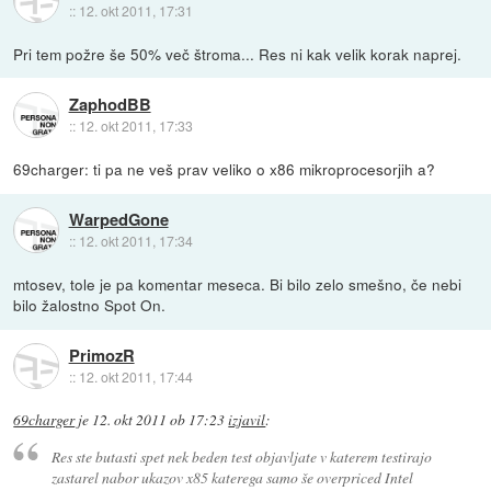
::
12. okt 2011, 17:31
Pri tem požre še 50% več štroma... Res ni kak velik korak naprej.
ZaphodBB
::
12. okt 2011, 17:33
69charger: ti pa ne veš prav veliko o x86 mikroprocesorjih a?
WarpedGone
::
12. okt 2011, 17:34
mtosev, tole je pa komentar meseca. Bi bilo zelo smešno, če nebi
bilo žalostno Spot On.
PrimozR
::
12. okt 2011, 17:44
69charger
je
12. okt 2011 ob 17:23
izjavil
:
Res ste butasti spet nek beden test objavljate v katerem testirajo
zastarel nabor ukazov x85 katerega samo še overpriced Intel