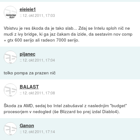
eieieie1
::
12. okt 2011, 17:03
Vbistvu je res škoda da je tako slab... Zdaj se Intelu sploh nič ne
mudi z ivy bridge, ki ga jaz čakam da izide, da sestavim nov comp
+ gtx 600 serijo ali radeon 7000 serijo.
pijanec
::
12. okt 2011, 17:04
tolko pompa za prazen nič
BALAST
::
12. okt 2011, 17:08
Škoda za AMD, sedaj bo Intel zabušaval z naslednjim "budget"
procesorjem v nedogled (še Blizzard bo prej izdal Diablo4).
Ganon
::
12. okt 2011, 17:14