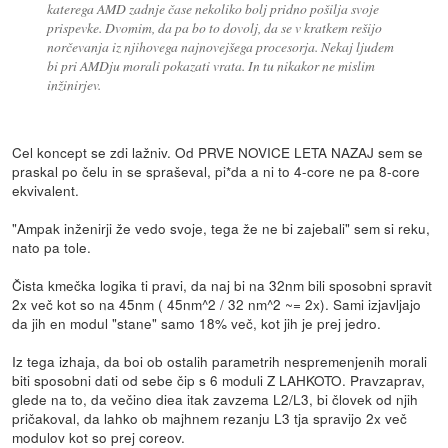
katerega AMD zadnje čase nekoliko bolj pridno pošilja svoje
prispevke. Dvomim, da pa bo to dovolj, da se v kratkem rešijo
norčevanja iz njihovega najnovejšega procesorja. Nekaj ljudem
bi pri AMDju morali pokazati vrata. In tu nikakor ne mislim
inžinirjev.
Cel koncept se zdi lažniv. Od PRVE NOVICE LETA NAZAJ sem se
praskal po čelu in se spraševal, pi*da a ni to 4-core ne pa 8-core
ekvivalent.
"Ampak inženirji že vedo svoje, tega že ne bi zajebali" sem si reku,
nato pa tole.
Čista kmečka logika ti pravi, da naj bi na 32nm bili sposobni spravit
2x več kot so na 45nm ( 45nm^2 / 32 nm^2 ~= 2x). Sami izjavljajo
da jih en modul "stane" samo 18% več, kot jih je prej jedro.
Iz tega izhaja, da boi ob ostalih parametrih nespremenjenih morali
biti sposobni dati od sebe čip s 6 moduli Z LAHKOTO. Pravzaprav,
glede na to, da večino diea itak zavzema L2/L3, bi človek od njih
pričakoval, da lahko ob majhnem rezanju L3 tja spravijo 2x več
modulov kot so prej coreov.