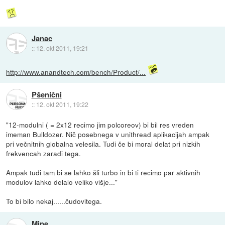
Janac
::
12. okt 2011, 19:21
http://www.anandtech.com/bench/Product/...
Pšenični
::
12. okt 2011, 19:22
"12-modulni ( = 2x12 recimo jim polcoreov) bi bil res vreden
imeman Bulldozer. Nič posebnega v unithread aplikacijah ampak
pri večnitnih globalna velesila. Tudi če bi moral delat pri nizkih
frekvencah zaradi tega.
Ampak tudi tam bi se lahko šli turbo in bi ti recimo par aktivnih
modulov lahko delalo veliko višje..."
To bi bilo nekaj......čudovitega.
Mipe