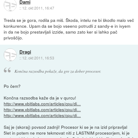
Dami
::
12. okt 2011, 16:47
Tresla se je gora, rodila pa miš. Škoda, intelu ne bi škodlo malo več
konkurence. Upam da se bojo vseeno potrudli z sandy-e in ivyem
in da ne bojo prestavljali izzide, samo zato ker si lahko pač
privoščijo.
Dragi
::
12. okt 2011, 16:53
Končna razsodba pokaže, da gre za dober procesor.
Po čem?
Končna razsodba kaže da je v qurcu!
http://www.xbitlabs.com/articles/cpu/di...
http://www.xbitlabs.com/articles/cpu/di...
http://www.xbitlabs.com/articles/cpu/di...
Saj je (skoraj) povsod zadnji! Procesor ki se je na izid pripravljal
5let in potem ne more tekmovat niti z LASTNIM procesorjem, ki je