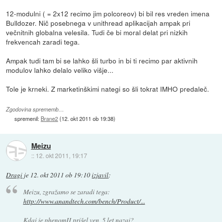
12-modulni ( = 2x12 recimo jim polcoreov) bi bil res vreden imena
Bulldozer. Nič posebnega v unithread aplikacijah ampak pri
večnitnih globalna velesila. Tudi če bi moral delat pri nizkih
frekvencah zaradi tega.
Ampak tudi tam bi se lahko šli turbo in bi ti recimo par aktivnih
modulov lahko delalo veliko višje...
Tole je krneki. Z marketinškimi nategi so šli tokrat IMHO predaleč.
Zgodovina sprememb…
spremenil:
Brane2
(
12. okt 2011 ob 19:38
)
Meizu
::
12. okt 2011, 19:17
Dragi
je
12. okt 2011 ob 19:10
izjavil
:
Meizu, zgražamo se zaradi tega:
http://www.anandtech.com/bench/Product/...
Kdaj je phenomII prišel ven, 5 let nazaj?