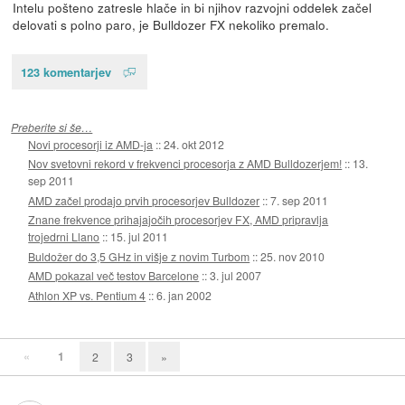
Intelu pošteno zatresle hlače in bi njihov razvojni oddelek začel
delovati s polno paro, je Bulldozer FX nekoliko premalo.
123 komentarjev
Preberite si še…
Novi procesorji iz AMD-ja
::
24. okt 2012
Nov svetovni rekord v frekvenci procesorja z AMD Bulldozerjem!
::
13.
sep 2011
AMD začel prodajo prvih procesorjev Bulldozer
::
7. sep 2011
Znane frekvence prihajajočih procesorjev FX, AMD pripravlja
trojedrni Llano
::
15. jul 2011
Buldožer do 3,5 GHz in višje z novim Turbom
::
25. nov 2010
AMD pokazal več testov Barcelone
::
3. jul 2007
Athlon XP vs. Pentium 4
::
6. jan 2002
«
1
2
3
»