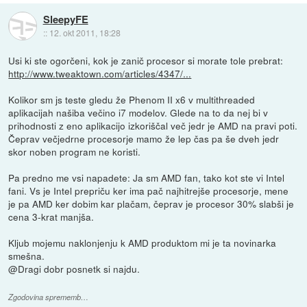
SleepyFE
::
12. okt 2011, 18:28
Usi ki ste ogorčeni, kok je zanič procesor si morate tole prebrat:
http://www.tweaktown.com/articles/4347/...
Kolikor sm js teste gledu že Phenom II x6 v multithreaded
aplikacijah našiba večino i7 modelov. Glede na to da nej bi v
prihodnosti z eno aplikacijo izkoriščal več jedr je AMD na pravi poti.
Čeprav večjedrne procesorje mamo že lep čas pa še dveh jedr
skor noben program ne koristi.
Pa predno me vsi napadete: Ja sm AMD fan, tako kot ste vi Intel
fani. Vs je Intel prepriču ker ima pač najhitrejše procesorje, mene
je pa AMD ker dobim kar plačam, čeprav je procesor 30% slabši je
cena 3-krat manjša.
Kljub mojemu naklonjenju k AMD produktom mi je ta novinarka
smešna.
@Dragi dobr posnetk si najdu.
Zgodovina sprememb…