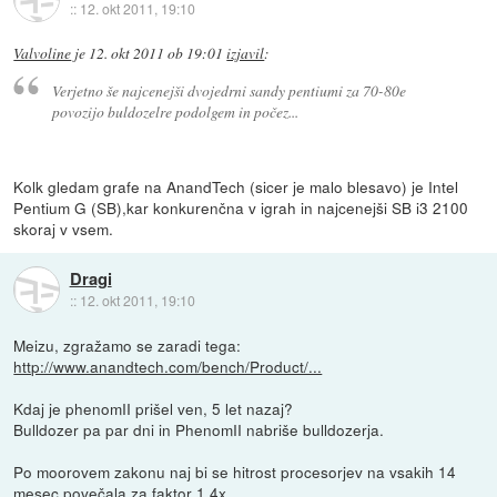
::
12. okt 2011, 19:10
Valvoline
je
12. okt 2011 ob 19:01
izjavil
:
Verjetno še najcenejši dvojedrni sandy pentiumi za 70-80e
povozijo buldozelre podolgem in počez...
Kolk gledam grafe na AnandTech (sicer je malo blesavo) je Intel
Pentium G (SB),kar konkurenčna v igrah in najcenejši SB i3 2100
skoraj v vsem.
Dragi
::
12. okt 2011, 19:10
Meizu, zgražamo se zaradi tega:
http://www.anandtech.com/bench/Product/...
Kdaj je phenomII prišel ven, 5 let nazaj?
Bulldozer pa par dni in PhenomII nabriše bulldozerja.
Po moorovem zakonu naj bi se hitrost procesorjev na vsakih 14
mesec povečala za faktor 1,4x