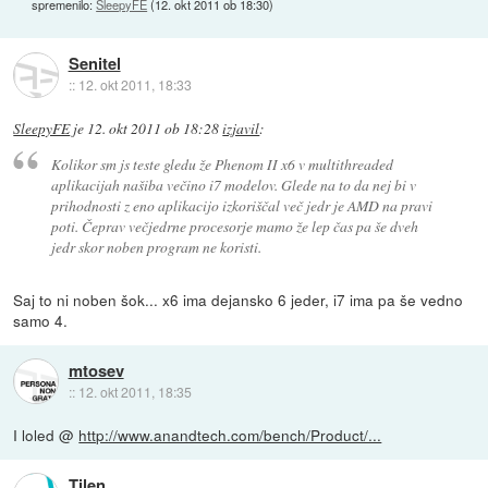
spremenilo:
SleepyFE
(
12. okt 2011 ob 18:30
)
Senitel
::
12. okt 2011, 18:33
SleepyFE
je
12. okt 2011 ob 18:28
izjavil
:
Kolikor sm js teste gledu že Phenom II x6 v multithreaded
aplikacijah našiba večino i7 modelov. Glede na to da nej bi v
prihodnosti z eno aplikacijo izkoriščal več jedr je AMD na pravi
poti. Čeprav večjedrne procesorje mamo že lep čas pa še dveh
jedr skor noben program ne koristi.
Saj to ni noben šok... x6 ima dejansko 6 jeder, i7 ima pa še vedno
samo 4.
mtosev
::
12. okt 2011, 18:35
I loled @
http://www.anandtech.com/bench/Product/...
Tilen