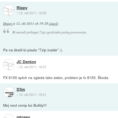
Rippy
::
12. okt 2011, 19:35
Dragi
je
12. okt 2011 ob 19:28
izjavil
:
Bi morali prilagat 7zip zgoščenko poleg procesorja.
Pa na škatli bi pisalo "7zip inside" :).
JC Denton
::
12. okt 2011, 19:37
FX 6100 sploh ne zgleda tako slabo, problem je fx 8150. Škoda.
D3m
::
12. okt 2011, 19:41
Moj next comp bo Bulldy!!!
mtosev