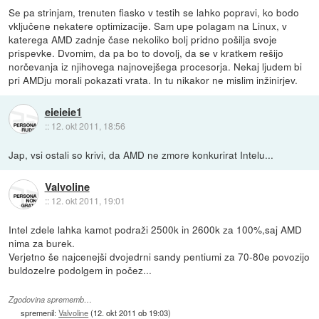
Se pa strinjam, trenuten fiasko v testih se lahko popravi, ko bodo
vključene nekatere optimizacije. Sam upe polagam na Linux, v
katerega AMD zadnje čase nekoliko bolj pridno pošilja svoje
prispevke. Dvomim, da pa bo to dovolj, da se v kratkem rešijo
norčevanja iz njihovega najnovejšega procesorja. Nekaj ljudem bi
pri AMDju morali pokazati vrata. In tu nikakor ne mislim inžinirjev.
eieieie1
::
12. okt 2011, 18:56
Jap, vsi ostali so krivi, da AMD ne zmore konkurirat Intelu...
Valvoline
::
12. okt 2011, 19:01
Intel zdele lahka kamot podraži 2500k in 2600k za 100%,saj AMD
nima za burek.
Verjetno še najcenejši dvojedrni sandy pentiumi za 70-80e povozijo
buldozelre podolgem in počez...
Zgodovina sprememb…
spremenil:
Valvoline
(
12. okt 2011 ob 19:03
)