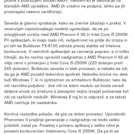
starejših AM3 vprašljivo. AMD jih uradno ne podpira, lahko pa jih
proizvajalci vseeno certificirajo.
Seveda je glavno vprašanje, kako se zverine izkažejo v praksi. V
recenzijah najmočnejšega modela ugotavljajo, da se po
zmogljivosti uvršča med AMD Phenom II X6 in Intel Core i5 2500K.
Pri aplikacijah, ki imajo malo niti, večjedrnost ne pride do izraza in
pri teh se Bulldozer FX-8150 odreže precej slabše od Intelove
konkurence. V večnitnih aplikacijah se razmerje popravi, a ni toliko
hitrejši, da bo recimo upravičil nadgradnjo z AMD Phenom II X6 ali
višjo ceno v primerjavi z Intel Core i5-2500K (220 dolarjev proti
245 dolarjev). Bulldozer seveda ni slab procesor, a nekako se zdi,
da ga je AMD pozabil dokončno spolirati. Nekoliko krivice mu dela
tudi Windows 7, ki ni optimiziran za arhitekturo Bulldozer, tako da
niti razvršča poljubno - dve niti na istem modulu se bosta zaradi
deljene enote za izračune s plavajočo vejico izvajali počasneje kot
niti na različnih modulih. Windows 8 naj bi to odpravil, a za takrat
AMD načrtuje že naslednika.
Končna razsodba pokaže, da gre za dober procesor. Uporabniki
Phenomov II prejšnje generacije z nadgradnjo ne bodo veliko
pridobili, ostali pa. Posebej v primeru aplikacij z veliko nitmi je
povsem konkurenčen Intelovemu Core i5 2500K. Da pa bi se