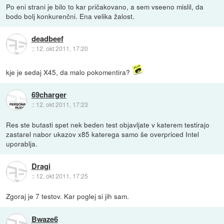
Po eni strani je bilo to kar pričakovano, a sem vseeno mislil, da
bodo bolj konkurenčni. Ena velika žalost.
deadbeef
::
12. okt 2011, 17:20
kje je sedaj X45, da malo pokomentira?
69charger
::
12. okt 2011, 17:23
Res ste butasti spet nek beden test objavljate v katerem testirajo
zastarel nabor ukazov x85 katerega samo še overpriced Intel
uporablja.
Dragi
::
12. okt 2011, 17:25
Zgoraj je 7 testov. Kar poglej si jih sam.
Bwaze6