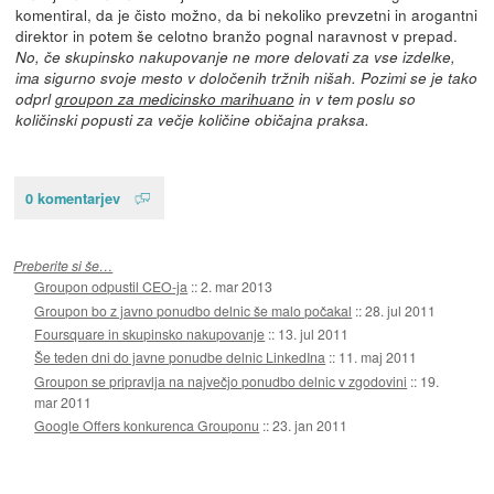
komentiral, da je čisto možno, da bi nekoliko prevzetni in arogantni
direktor in potem še celotno branžo pognal naravnost v prepad.
No, če skupinsko nakupovanje ne more delovati za vse izdelke,
ima sigurno svoje mesto v določenih tržnih nišah. Pozimi se je tako
odprl
groupon za medicinsko marihuano
in v tem poslu so
količinski popusti za večje količine običajna praksa.
0 komentarjev
Preberite si še…
Groupon odpustil CEO-ja
::
2. mar 2013
Groupon bo z javno ponudbo delnic še malo počakal
::
28. jul 2011
Foursquare in skupinsko nakupovanje
::
13. jul 2011
Še teden dni do javne ponudbe delnic LinkedIna
::
11. maj 2011
Groupon se pripravlja na največjo ponudbo delnic v zgodovini
::
19.
mar 2011
Google Offers konkurenca Grouponu
::
23. jan 2011