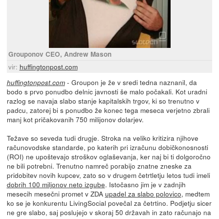
Grouponov CEO, Andrew Mason
vir:
huffingtonpost.com
- Groupon je že v sredi tedna naznanil, da
huffingtonpost.com
bodo s prvo ponudbo delnic javnosti še malo počakali. Kot uradni
razlog se navaja slabo stanje kapitalskih trgov, ki so trenutno v
padcu, zatorej bi s ponudbo že konec tega meseca verjetno zbrali
manj kot pričakovanih 750 milijonov dolarjev.
Težave so seveda tudi drugje. Stroka na veliko kritizira njihove
računovodske standarde, po katerih pri izračunu dobičkonosnosti
(ROI) ne upoštevajo stroškov oglaševanja, ker naj bi ti dolgoročno
ne bili potrebni. Trenutno namreč porabijo znatne zneske za
pridobitev novih kupcev, zato so v drugem četrtletju letos tudi imeli
dobrih 100 miljonov neto izgube
. Istočasno jim je v zadnjih
mesecih mesečni promet v ZDA
upadel za slabo polovico
, medtem
ko se je konkurentu LivingSocial povečal za četrtino. Podjetju sicer
ne gre slabo, saj poslujejo v skoraj 50 državah in zato računajo na