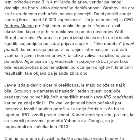
letni prihodek med 3 in 4 milijarde dolarjev, vendar pa
mnogi
dvomijo
, da bodo lahko dolgoročno dobičkonosni. Strahovi, da gre
za še en dotcom mehurček, so vse glasnejši. Da bi pomiril stanje
znotraj firme - med 10.000 zaposlenimi - jim je ustanovitelj in CEO
Andrew Mason
prejšnji teden poslal dolgo in izčrpno e-mail
okrožnico, ki pa je je hitro našla svojo pot do novinarjev Wall
Street Journala. Po pravilih o javni izdaji delnic se to ne bi smelo
zgoditi, saj podjetje po izdaji prijave stopi v ti. "tiho obdobje" (
queit
), ko se morajo osebe z notranjimi informacijami vzdržati
period
vsakršnih javnih komentarjev, ki bi lahko vplivali na izklicno ceno
ponudbe. Agencija za trg vrednostnih papirjev (SEC) je že tako
bila nezadovoljna s pomanjkljivim poročanjem o njihovih finančnih
rezultatih, tale objava pa je sodu zbila dno.
Javna izdaja delnic sicer ni preklicana, le malo odložena naj bi
bila. Groupon je nameraval naslednji teden izvesti potujoče
predstavitve po več ključnih ameriških mestih (
),
pre-IPO roadshow
kar so za zdaj odložili. Po vsej verjetnosti bodo počakali par
mesecev, izdali finančno poročilo za tretjo četrtino in če bo ta
ugodna, IPO izvedli pozno jeseni. Konec lanskega leta, po tem, ko
so zavrnili prevzemni ponudbi Yahooja oz. Googla, so jo
napovedali do začetka leta 2013.
Cnet je na enem od svojih
video blogov že
nekoliko satiričnih