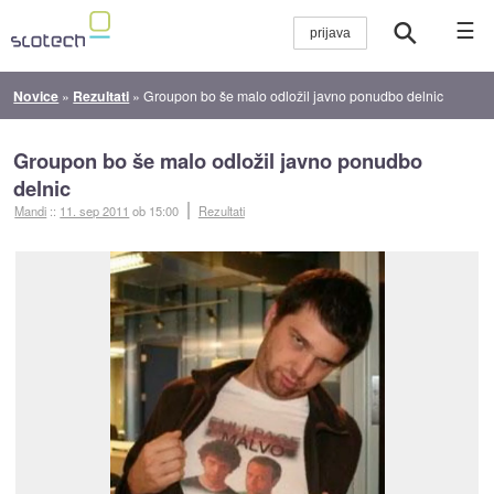
☰
Novice
»
Rezultati
»
Groupon bo še malo odložil javno ponudbo delnic
Groupon bo še malo odložil javno ponudbo
delnic
Mandi
::
11. sep 2011
ob 15:00
Rezultati