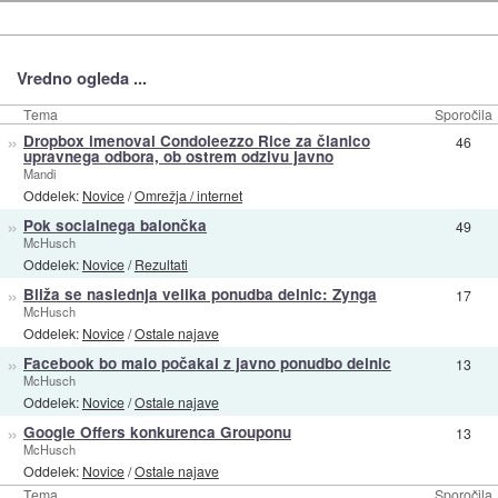
Vredno ogleda ...
Tema
Sporočila
»
Dropbox imenoval Condoleezzo Rice za članico
46
upravnega odbora, ob ostrem odzivu javno
Mandi
Oddelek:
Novice
/
Omrežja / internet
»
Pok socialnega balončka
49
McHusch
Oddelek:
Novice
/
Rezultati
»
Bliža se naslednja velika ponudba delnic: Zynga
17
McHusch
Oddelek:
Novice
/
Ostale najave
»
Facebook bo malo počakal z javno ponudbo delnic
13
McHusch
Oddelek:
Novice
/
Ostale najave
»
Google Offers konkurenca Grouponu
13
McHusch
Oddelek:
Novice
/
Ostale najave
Tema
Sporočila