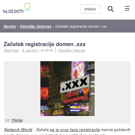
☰
Novice
»
Omrežja / internet
»
Začetek registracije domen .xxx
Začetek registracije domen .xxx
Matej Huš
::
8. sep 2011
ob 09:39
Omrežja / internet
vir:
Heise
- Začela
se je prva faza registracije
marca potrjenih
Network World
novih domen .xxx, na katerih bo neizključno gostovala