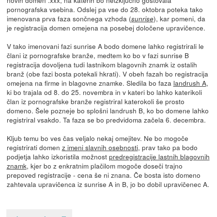
pornografska vsebina. Odslej pa vse do 28. oktobra poteka tako
imenovana prva faza sončnega vzhoda (
), kar pomeni, da
sunrise
je registracija domen omejena na posebej določene upravičence.
V tako imenovani fazi sunrise A bodo domene lahko registrirali le
člani iz pornografske branže, medtem ko bo v fazi sunrise B
registracija dovoljena tudi lastnikom blagovnih znamk iz ostalih
branž (obe fazi bosta potekali hkrati). V obeh fazah bo registracija
omejena na firme in blagovne znamke. Sledila bo faza
landrush A
,
ki bo trajala od 8. do 25. novembra in v kateri bo lahko katerikoli
član iz pornografske branže registriral katerokoli še prosto
domeno. Šele pozneje bo splošni landrush B, ko bo domene lahko
registriral vsakdo. Ta faza se bo predvidoma začela 6. decembra.
Kljub temu bo ves čas veljalo nekaj omejitev. Ne bo mogoče
registrirati domen
z imeni slavnih osebnosti
, prav tako pa bodo
podjetja lahko izkoristila možnost
predregistracije lastnih blagovnih
znamk
, kjer bo z enkratnim plačilom mogoče doseči trajno
prepoved registracije - cena še ni znana. Če bosta isto domeno
zahtevala upravičenca iz sunrise A in B, jo bo dobil upravičenec A.