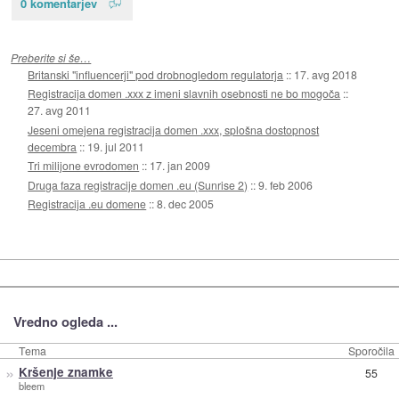
0 komentarjev
Preberite si še…
Britanski "influencerji" pod drobnogledom regulatorja
::
17. avg 2018
Registracija domen .xxx z imeni slavnih osebnosti ne bo mogoča
::
27. avg 2011
Jeseni omejena registracija domen .xxx, splošna dostopnost
decembra
::
19. jul 2011
Tri milijone evrodomen
::
17. jan 2009
Druga faza registracije domen .eu (Sunrise 2)
::
9. feb 2006
Registracija .eu domene
::
8. dec 2005
Vredno ogleda ...
Tema
Sporočila
»
Kršenje znamke
55
bleem