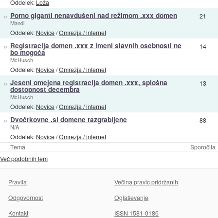
Oddelek:
Loža
»
Porno giganti nenavdušeni nad režimom .xxx domen
21
Mandi
Oddelek:
Novice
/
Omrežja / internet
»
Registracija domen .xxx z imeni slavnih osebnosti ne
14
bo mogoča
McHusch
Oddelek:
Novice
/
Omrežja / internet
»
Jeseni omejena registracija domen .xxx, splošna
13
dostopnost decembra
McHusch
Oddelek:
Novice
/
Omrežja / internet
»
Dvočrkovne .si domene razgrabljene
88
N/A
Oddelek:
Novice
/
Omrežja / internet
Tema
Sporočila
Več podobnih tem
Pravila
Večina pravic pridržanih
Odgovornost
Oglaševanje
Kontakt
ISSN 1581-0186