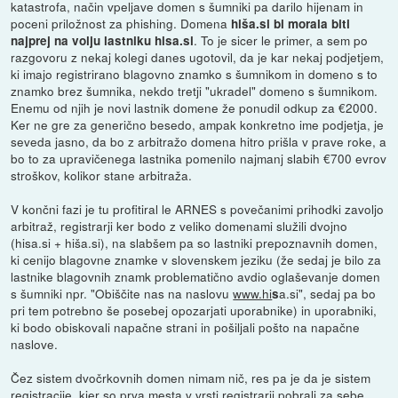
katastrofa, način vpeljave domen s šumniki pa darilo hijenam in
poceni priložnost za phishing. Domena
hiša.si bi morala biti
. To je sicer le primer, a sem po
najprej na volju lastniku hisa.si
razgovoru z nekaj kolegi danes ugotovil, da je kar nekaj podjetjem,
ki imajo registrirano blagovno znamko s šumnikom in domeno s to
znamko brez šumnika, nekdo tretji "ukradel" domeno s šumnikom.
Enemu od njih je novi lastnik domene že ponudil odkup za €2000.
Ker ne gre za generično besedo, ampak konkretno ime podjetja, je
seveda jasno, da bo z arbitražo domena hitro prišla v prave roke, a
bo to za upravičenega lastnika pomenilo najmanj slabih €700 evrov
stroškov, kolikor stane arbitraža.
V končni fazi je tu profitiral le ARNES s povečanimi prihodki zavoljo
arbitraž, registrarji ker bodo z veliko domenami služili dvojno
(hisa.si + hiša.si), na slabšem pa so lastniki prepoznavnih domen,
ki cenijo blagovne znamke v slovenskem jeziku (že sedaj je bilo za
lastnike blagovnih znamk problematično avdio oglaševanje domen
s šumniki npr. "Obiščite nas na naslovu
www.hi
a.si", sedaj pa bo
s
pri tem potrebno še posebej opozarjati uporabnike) in uporabniki,
ki bodo obiskovali napačne strani in pošiljali pošto na napačne
naslove.
Čez sistem dvočrkovnih domen nimam nič, res pa je da je sistem
registracije, kjer so prva mesta v vrsti registrarji pobrali za sebe