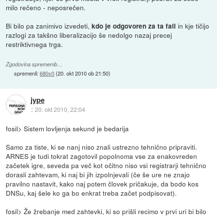
milo rečeno - neposrečen.
Bi bilo pa zanimivo izvedeti,
in kje tičijo
kdo je odgovoren za ta fail
razlogi za takšno liberalizacijo še nedolgo nazaj precej
restriktivnega trga.
Zgodovina sprememb…
spremenil:
680x0
(
20. okt 2010 ob 21:50
)
jype
::
20. okt 2010, 22:04
fosil> Sistem lovljenja sekund je bedarija
Samo za tiste, ki se nanj niso znali ustrezno tehnično pripraviti.
ARNES je tudi tokrat zagotovil popolnoma vse za enakovreden
začetek igre, seveda pa več kot očitno niso vsi registrarji tehnično
dorasli zahtevam, ki naj bi jih izpolnjevali (če še ure ne znajo
pravilno nastavit, kako naj potem človek pričakuje, da bodo kos
DNSu, kaj šele ko ga bo enkrat treba začet podpisovat).
fosil> Že žrebanje med zahtevki, ki so prišli recimo v prvi uri bi bilo