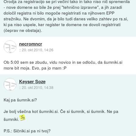
Orodja za registracijo se pri večini tako in tako niso nič spremenila
- nove domene so bile že prej "tehnično izpravne", a jih zaradi
določil registra ni bilo mogoče registrirati na njihovem EPP
strežniku. Ne dvomim, da je bilo tudi danes veliko zahtev po rs.si,
ki pa niso uspele, ker register te domene ne dovoli registrirati
(čeprav ne obstaja).
necromncr
::
20. okt 2010, 14:26
Ob 5:00 sem se zbudu, vidu novico in se odloču, da šumniki.si
more bit moja. Evo, pa jo mam :P
Keyser Soze
::
20. okt 2010, 14:38
Kaj pa šumnik.si?
Je bolj všečna kot šumniki.si. Če si šumnik, si šumnik. Ne pa
šumniki.
P.S.: Sičniki.si pa ni tvoj?