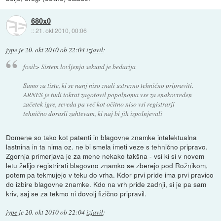
680x0
::
21. okt 2010, 00:06
jype
je
20. okt 2010 ob 22:04
izjavil
:
fosil> Sistem lovljenja sekund je bedarija
Samo za tiste, ki se nanj niso znali ustrezno tehnično pripraviti.
ARNES je tudi tokrat zagotovil popolnoma vse za enakovreden
začetek igre, seveda pa več kot očitno niso vsi registrarji
tehnično dorasli zahtevam, ki naj bi jih izpolnjevali
Domene so tako kot patenti in blagovne znamke intelektualna
lastnina in ta nima oz. ne bi smela imeti veze s tehnično pripravo.
Zgornja primerjava je za mene nekako takšna - vsi ki si v novem
letu želijo registrirati blagovno znamko se zberejo pod Rožnikom,
potem pa tekmujejo v teku do vrha. Kdor prvi pride ima prvi pravico
do izbire blagovne znamke. Kdo na vrh pride zadnji, si je pa sam
kriv, saj se za tekmo ni dovolj fizično pripravil.
jype
je
20. okt 2010 ob 22:04
izjavil
: