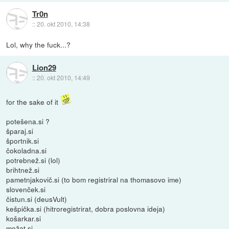
Tr0n
::
20. okt 2010, 14:38
Lol, why the fuck...?
Lion29
::
20. okt 2010, 14:49
for the sake of it
potešena.si ?
šparaj.si
športnik.si
čokoladna.si
potrebnež.si (lol)
brihtnež.si
pametnjakovič.si (to bom registriral na thomasovo ime)
slovenček.si
čistun.si (deusVult)
kešpička.si (hitroregistrirat, dobra poslovna ideja)
košarkar.si
možat.si