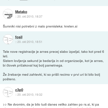
Matako
::
20. okt 2010, 18:37
Šumniki nisi potrebni z malo premisleka: kreten.si
fosil
::
20. okt 2010, 18:51
Tele nove registracije je arnes precej slabo izpeljal, tako kot pred 6
leti.
Sistem lovljenja sekund je bedarija in od organizacije, kot je arnes,
bi človek pričakoval kaj bolj pametnega.
Že žrebanje med zahtevki, ki so prišli recimo v prvi uri bi bilo bolj
pošteno.
c3p0
::
20. okt 2010, 19:32
>> Ne dvomim, da je bilo tudi danes veliko zahtev po rs.si, ki pa