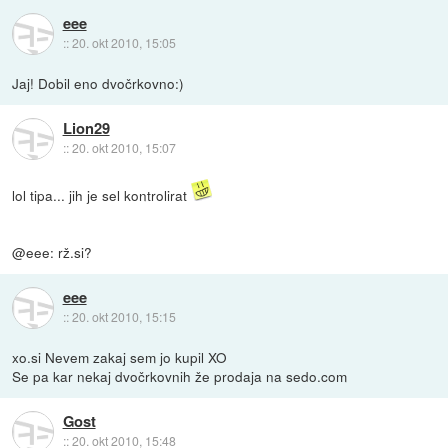
eee
::
20. okt 2010, 15:05
Jaj! Dobil eno dvočrkovno:)
Lion29
::
20. okt 2010, 15:07
lol tipa... jih je sel kontrolirat
@eee: rž.si?
eee
::
20. okt 2010, 15:15
xo.si Nevem zakaj sem jo kupil XO
Se pa kar nekaj dvočrkovnih že prodaja na sedo.com
Gost
::
20. okt 2010, 15:48