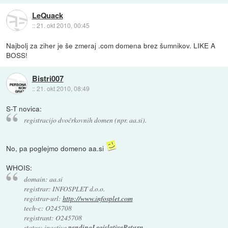
LeQuack
::
21. okt 2010, 00:45
Najbolj za ziher je še zmeraj .com domena brez šumnikov. LIKE A
BOSS!
Bistri007
::
21. okt 2010, 08:49
S-T novica:
registracijo dvočrkovnih domen (npr. aa.si).
No, pa poglejmo domeno aa.si
WHOIS:
domain: aa.si
registrar: INFOSPLET d.o.o.
registrar-url:
http://www.infosplet.com
tech-c: O245708
registrant: O245708
status: inactive,
pendingLegislativeReturn