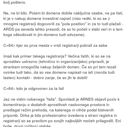
bolj pošteno.
Ne, ne bi bilo. Potem bi domene dobile naključne osebe, ne pa tisti,
ki je v nakup domene investiral največ (niso redki, ki so se z
mnogimi registrarji dogovorili za "pole position" in za to tudi plačali -
ARDS pa seveda lahko presodi, če so to počeli v slabi veri in s tem
koga oškodovali in jim domeno tudi odvzame).
C=64> kjer so prva mesta v vrsti registrarji pobrali za sebe
Imaš kak primer takega registrarja? Večina tistih, ki so se na
sprostitev ustrezno (tehnično in organizacijsko) pripravili, je
strankam omogočila nakup željenih domen. Če so pri tem rezali
ovinke tudi tako, da so vse domene napisali na isti (morda tudi
lasten) kontakt - dobro zanje, če so jih le dobili!
C=64> kdo je odgovoren za ta fail
Jaz ne vidim nobenega "faila". Spomladi je ARNES objavil poziv k
komentiranju o dodatnih sprostitvah naslovnega prostora in
predlagal režim prehoda, na katerega ni nihče podal bistvenih
pripomb. Dirka je bila profesionalno izvedena s strani registra in
registrarji so se pravilom po svojih najboljših močeh prilagodili. Eni
bolje, drugi (očitno) slabše.