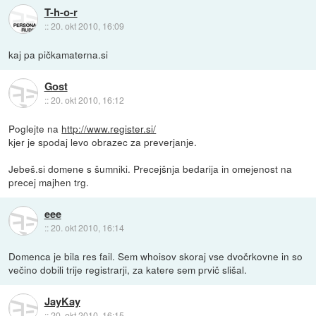
T-h-o-r
::
20. okt 2010, 16:09
kaj pa pičkamaterna.si
Gost
::
20. okt 2010, 16:12
Poglejte na
http://www.register.si/
kjer je spodaj levo obrazec za preverjanje.
Jebeš.si domene s šumniki. Precejšnja bedarija in omejenost na
precej majhen trg.
eee
::
20. okt 2010, 16:14
Domenca je bila res fail. Sem whoisov skoraj vse dvočrkovne in so
večino dobili trije registrarji, za katere sem prvič slišal.
JayKay
::
20. okt 2010, 16:15