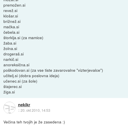
premožen.si
revež.si
klošar.si
brižnež.si
mačka.si
čebela.si
štorklja.si (za mamice)
žaba.si
žolna.si
drogeraš.si
narkič.si
anoreksična.si
poškodovan.si (za vse tiste zavarovalne "vizterjevalce")
učitelj.si (dobra poslovna ideja)
učenec.si (za šole)
štajerec.si
žiga.si
nekikr
::
20. okt 2010, 14:53
Večina teh tvojih je že zasedena :)