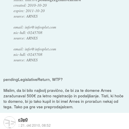
created: 2010-10-20
expire: 2011-10-20
source: ARNES
email: info@infosplet.com
nic-hdl: O245708
source: ARNES
email: info@infosplet.com
nic-hdl: O245708
source: ARNES
pendingLegislativeReturn, WTF?
Mislim, da bi bilo najbolj pravično, če bi za te domene Arnes
zaračunaval 500€ za letno registracijo in podaljšanje. Tisti, ki hoče
to domeno, bi jo tako kupil in bi imel Arnes in proračun nekaj od
tega. Tako pa gre vse preprodajalcem.
c3p0
::
21. okt 2010, 08:52