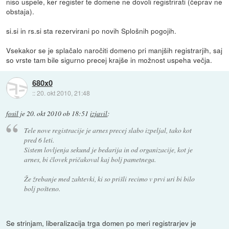
niso uspele, ker register te domene ne dovoli registrirati (čeprav ne
obstaja).
si.si in rs.si sta rezervirani po novih Splošnih pogojih.
Vsekakor se je splačalo naročiti domeno pri manjših registrarjih, saj
so vrste tam bile sigurno precej krajše in možnost uspeha večja.
680x0
::
20. okt 2010, 21:48
fosil
je
20. okt 2010 ob 18:51
izjavil
:
Tele nove registracije je arnes precej slabo izpeljal, tako kot
pred 6 leti.
Sistem lovljenja sekund je bedarija in od organizacije, kot je
arnes, bi človek pričakoval kaj bolj pametnega.
Že žrebanje med zahtevki, ki so prišli recimo v prvi uri bi bilo
bolj pošteno.
Se strinjam, liberalizacija trga domen po meri registrarjev je