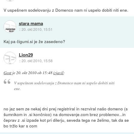
V uspešnem sodelovanju z Domenco nam ni uspelo dobiti niti ene.
stara mama
::
20. okt 2010, 15:51
Kaj pa čigumi.si je že zasedeno?
Lion29
::
20. okt 2010, 15:58
Gost
je
20. okt 2010 ob 15:48
izjavil
:
V uspešnem sodelovanju z Domenco nam ni uspelo dobiti niti
ene.
no jaz sem ze nekaj dni prej registriral in rezrviral našo domeno (s
šumnikom in .si končnico) na domovanje.com brez problemov...in
čeprav z .si izpade kot pri dilerju, seveda tega ne želimo, tak da se
bo tržlo kar s com