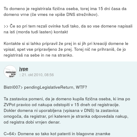
To domeno je registrirala fizična oseba, torej ima 15 dni časa da
domeno vrne (če vmes ne vpiše DNS strežnikov).
>> Če so pri tem rezali ovinke tudi tako, da so vse domene napisali
na isti (morda tudi lasten) kontakt
Kontakte si si lahko pripravil že prej in si jih pri kreaciji domene le
vpisal, spet vse pripravljeno že prej. Torej nič ne prihraniš, če jo
registriraš na sebe in ne na stranko.
jype
::
21. okt 2010, 08:56
Bistri007> pendingLegislativeReturn, WTF?
Ta zastavica pomeni, da je domeno kupila fizična oseba, ki ima po
ZVPot pravico od nakupa odstopiti v 15 dneh od registracije.
Dokler domena ni uporabljena (vpisana v DNS) ta zastavica
omogoča, da registrar, pri katerem je stranka odpovedala nakup,
od registra dobi vrnjen denar.
C=64> Domene so tako kot patenti in blagovne znamke