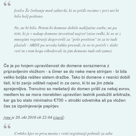
fosil> Že žrebanje med zahtevki, ki so prišli recimo v prvi uri bi
bilo bolj pošteno.
Ne, ne bi bilo. Potem bi domene dobile naključne osebe, ne pa
tisti, ki je v nakup domene investiral največ (niso redki, ki so se z
mnogimi registrarji dogovorili za "pole position" in za to tudi
plačali - ARDS pa seveda lahko presodi, če so to počeli v slabi
veri in s tem koga oškodovali in jim domeno tudi odvzame).
Če je po tvojem upravičenost do domene sorazmerna z
pripravljenim vložkom - s čimer se do neke mere strinjam - bi bila
veliko boljša rešitev sistem dražbe. Tako bi domene v resnici dobili
tisti, ki bi zanjo odšteli največ in za ceno, ki bi se jim zdela
sprejemljiva. Trenutno so mešetarji do domen prišli za nekaj evrov,
medtem ko se mora morebiten upravičen lastnik poslužiti arbitraže,
kar ga bo stalo minimalno €700 + stroški odvetnika ali pa vložen
čas za izpolnjevanje papirjev.
jype
je
20. okt 2010 ob 22:04
izjavil
:
C=64> kjer so prva mesta v vrsti registrarji pobrali za sebe