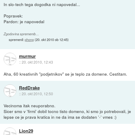
In slo-tech tega dogodka ni napovedal...
Popravek:
Pardon: je napovedal
Zgodovina sprememb…
spremenil:
phong
(
20. okt 2010 ob 12:45
)
murmur
::
20. okt 2010, 12:43
Aha, 60 kreativnih "podjetnikov" se je teplo za domene. Cestitam.
RedDrake
::
20. okt 2010, 12:50
Vecinoma itak neuporabno.
Sicer smo v 'firmi' dobil tocno tisto domeno, ki smo jo potrebovali, je
lepse ce je prava kratica in ne da ima se dodaten '-' vmes :)
Lion29