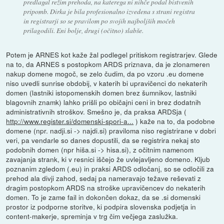
predlagal režim prehoda, na katerega ni nihče podal bistvenih
pripomb. Dirka je bila profesionalno izvedena s strani registra
in registrarji so se pravilom po svojih najboljših močeh
prilagodili. Eni bolje, drugi (očitno) slabše.
Potem je ARNES kot kaže žal podlegel pritiskom registrarjev. Glede
na to, da ARNES s postopkom ARDS priznava, da je zlonameren
nakup domene mogoč, se zelo čudim, da po vzoru .eu domene
niso uvedli sunrise obdobij, v katerih bi upravičenci do nekaterih
domen (lastniki istopomenskih domen brez šumnikov, lastniki
blagovnih znamk) lahko prišli po običajni ceni in brez dodatnih
administrativnih stroškov. Smešno je, da praksa ARDSja (
http://www.register.si/domenski-spori-a...
) kaže na to, da podobne
domene (npr. nadji.si -> najdi.si) praviloma niso registrirane v dobri
veri, pa vendarle so danes dopustili, da se registrira nekaj sto
podobnih domen (npr hiša.si -> hisa.si), z očitnim namenom
zavajanja strank, ki v resnici iščejo že uvlejavljeno domeno. Kljub
poznanim zgledom (.eu) in praksi ARDS odločanj, so se odločili za
prehod ala divji zahod, sedaj pa nameravajo težave reševati z
dragim postopkom ARDS na stroške upravičencev do nekaterih
domen. To je zame fail in dokončen dokaz, da se .si domenski
prostor iz podporne storitve, ki podpira slovenska podjetja in
content-makerje, spreminja v trg čim večjega zaslužka.