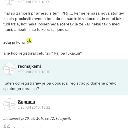
::
20. okt 2010, 13:09
mal so zamorili pr arnesu s temi PRji.... ker se je nasa nova storitev
zelela proslaviti ravno s tem, da so suminiki v domeni...in se bi tako
tudi trzla, kot nekaj posebnega (ceprav je ze kar nekaj takih med
nami, ampak ni se tolko razsirjeno)....
zdaj je konc
a je kdo registriral čefur.si ? kaj pa fukač.si?
recmajkemi
::
20. okt 2010, 13:10
Kateri od registrarjev je pa dopuščal registracijo domene preko
spletnega obrazca?
Soprano
::
20. okt 2010, 13:22
blackmack
je
20. okt 2010 ob 12:10
izjavil
:
Obvestilo na Siolu