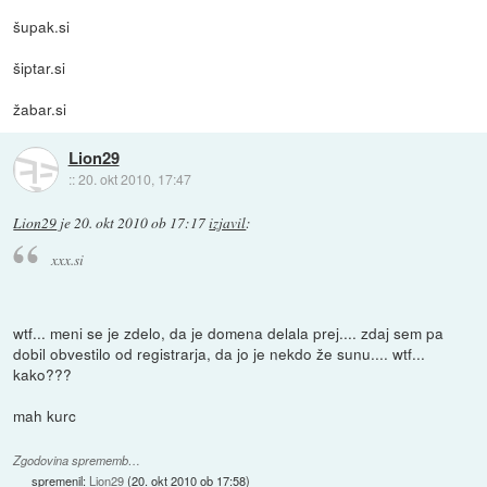
šupak.si
šiptar.si
žabar.si
Lion29
::
20. okt 2010, 17:47
Lion29
je
20. okt 2010 ob 17:17
izjavil
:
xxx.si
wtf... meni se je zdelo, da je domena delala prej.... zdaj sem pa
dobil obvestilo od registrarja, da jo je nekdo že sunu.... wtf...
kako???
mah kurc
Zgodovina sprememb…
spremenil:
Lion29
(
20. okt 2010 ob 17:58
)