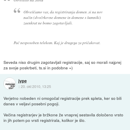
Obveščamo vas, da registriranja domen .si na nov
način (dvočrkovne domene in domene s šumniki)
zaenkrat ne bomo zagotavljali.
Pač nesposoben telekom. Kaj je drugega za pričakovat.
Seveda niso drugim zagotavljali registracije, saj so morali najprej
za svoje poskrbeti, ts.si in podobne =)
jype
::
20. okt 2010, 13:25
Verjetno nobeden ni omogočal registracije prek spleta, ker so bili
danes v veljavi posebni pogoji.
Večina registrarjev je bržkone že vnaprej sestavila določeno vrsto
in jih potem po vrsti registrirala, kolikor je šlo.