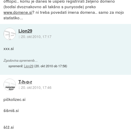
offtopic.. komu je danes le uspelo registrirati željeno domeno
(bodisi dvoznakovno ali takšno s punycode) preko
www.domene.si
? ni treba povedati imena domena.. samo za mojo
statistiko...
Lion29
::
20. okt 2010, 17:17
xxx.si
Zgodovina sprememb…
spremenil:
Lion29
(
20. okt 2010 ob 17:58
)
T-h-o-r
::
20. okt 2010, 17:46
pičkolizec.si
šišmiš.si
ščž.si