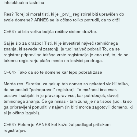
intelektualna lastnina
Res? Torej bi moral tisti, ki je _prvi_ registriral biti upravičen do
svoje domene? ARNES se je očitno toliko potrudil, da to drži!
C=64> bi bila veliko boljša rešitev sistem dražbe.
Saj je šlo za dražbo! Tisti, ki je investiral največ (tehničnega
znanja, ki seveda ni zastonj), je tudi največ pobral! To, da se
registrar pripravi na takšne vrste registracijo je ena reč, to, da se
takemu registrarju plača mesto na lestvici pa druga.
C=64> Tako da so te domene kar lepo pobrali zase
Morda res. Skratka, za nakup teh domen so nekateri vložili toliko,
da so postali "polnopravni" registrarji. To možnost ima vsak
poslovni subjekt in je pravzaprav vse, kar potrebuješ, dovolj
tehničnega znanja. Če ga nimaš - tam zunaj je na tisoče ljudi, ki so
ga pripravljeni ponuditi v najem (in bi ti morda zagotovili domeno, ki
si jo očitno izgubil).
C=64> Potem je ARNES kot kaže žal podlegel pritiskom
registrarjev.