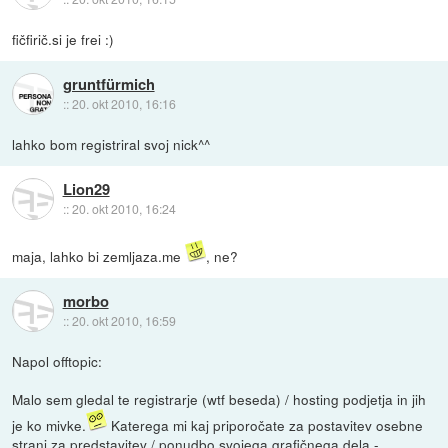
fičfirič.si je frei :)
gruntfürmich
::
20. okt 2010, 16:16
lahko bom registriral svoj nick^^
Lion29
::
20. okt 2010, 16:24
maja, lahko bi zemljaza.me
, ne?
morbo
::
20. okt 2010, 16:59
Napol offtopic:
Malo sem gledal te registrarje (wtf beseda) / hosting podjetja in jih
je ko mivke.
Katerega mi kaj priporočate za postavitev osebne
strani za predstavitev / ponudbo svojega grafičnega dela -