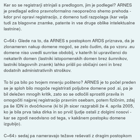
Ker so se registrarji strinjali s predlogom, jim je podlegel? ARNES
je predlagal edino pravnoformalno neoporečno shemo prehoda -
kdor prvi opravi registracijo, z domeno tudi razpolaga (kar velja
tudi za blagovne znamke, patente in vse druge oblike intelektualne
lastnine).
C=64> Glede na to, da ARNES s postopkom ARDS priznava, da je
zlonameren nakup domene mogoč, se zelo čudim, da po vzoru .eu
domene niso uvedli sunrise obdobij, v katerih bi upravičenci do
nekaterih domen (lastniki istopomenskih domen brez šumnikov,
lastniki blagovnih znamk) lahko prišli po običajni ceni in brez
dodatnih administrativnih stroškov.
To bi pa bilo po tvojem mnenju pošteno? ARNES je to počel preden
se je sploh bilo mogoče registrirati poljubne domene pod .si, pa je
bil deležen mnogih kritik, zato so se odločili sprostiti pravila in
omogočiti najprej registracijo pravnim osebam, potem fizičnim, zdaj
pa še IDN in dvočrkovne (ki bi jih sicer razgrabili že 4. aprila 2005,
ko je bila prva taka dirka in so prvič ljudje ostali z dolgimi nosovi -
kar se zgodi neodvisno od tega, v kakšnem postopku domene
izgubijo).
C=64> sedaj pa nameravajo težave reševati z dragim postopkom