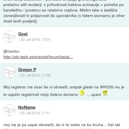
pretežno still renderji, v prihodnosti kakšna animacija = potrebe po
bandwithu / prostoru so relativno majhne. Mislim tako s stališča
zanesljivosti in prijaznosti do uporabnika (v tistem seznamu je ziher
dosti levih podjetij)
Gost
::
20. okt 2010, 17:01
@morbo:
http://slo-tech.com/script/forum/izpisi...
Gregor P
::
20. okt 2010, 17:08
Moj registrar me sicer še ni obvestil, ampak glede na WHOIS mu je
le uspelo registrirati mojo želeno domeno
... upam
NoName
::
20. okt 2010, 17:11
moj me je pa uspel obvestiti, da iz te moke ne bo kruha... čist tak