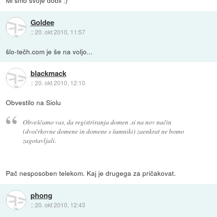
Mi smo svoje dobil :)
Goldee
::
20. okt 2010, 11:57
šlo-tečh.com je še na voljo...
blackmack
::
20. okt 2010, 12:10
Obvestilo na Siolu
Obveščamo vas, da registriranja domen .si na nov način
(dvočrkovne domene in domene s šumniki) zaenkrat ne bomo
zagotavljali.
Pač nesposoben telekom. Kaj je drugega za pričakovat.
phong
::
20. okt 2010, 12:43