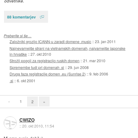
odvetnike.
88 komentarjev
Preberite si še…
Založniki grozijo ICANN-u zaradi domene .music
::
23. jan 2011
Najnevarnejše strani na vietnamskih domenah, najvarnejše japonske
in hrvaške
::
27. okt 2010
Strožji pogoji za registracijo ruskih domen
::
21. mar 2010
Spremembe tudi pri domenah .si
::
29. jun 2008
Druga faza registracije domen .eu (Sunrise 2)
::
9. feb 2006
.si
::
6. okt 2001
«
1
2
»
CWIZO
::
20. okt 2010, 11:54