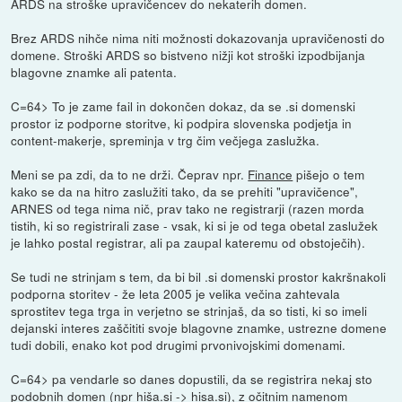
ARDS na stroške upravičencev do nekaterih domen.
Brez ARDS nihče nima niti možnosti dokazovanja upravičenosti do
domene. Stroški ARDS so bistveno nižji kot stroški izpodbijanja
blagovne znamke ali patenta.
C=64> To je zame fail in dokončen dokaz, da se .si domenski
prostor iz podporne storitve, ki podpira slovenska podjetja in
content-makerje, spreminja v trg čim večjega zaslužka.
Meni se pa zdi, da to ne drži. Čeprav npr.
Finance
pišejo o tem
kako se da na hitro zaslužiti tako, da se prehiti "upravičence",
ARNES od tega nima nič, prav tako ne registrarji (razen morda
tistih, ki so registrirali zase - vsak, ki si je od tega obetal zaslužek
je lahko postal registrar, ali pa zaupal kateremu od obstoječih).
Se tudi ne strinjam s tem, da bi bil .si domenski prostor kakršnakoli
podporna storitev - že leta 2005 je velika večina zahtevala
sprostitev tega trga in verjetno se strinjaš, da so tisti, ki so imeli
dejanski interes zaščititi svoje blagovne znamke, ustrezne domene
tudi dobili, enako kot pod drugimi prvonivojskimi domenami.
C=64> pa vendarle so danes dopustili, da se registrira nekaj sto
podobnih domen (npr hiša.si -> hisa.si), z očitnim namenom