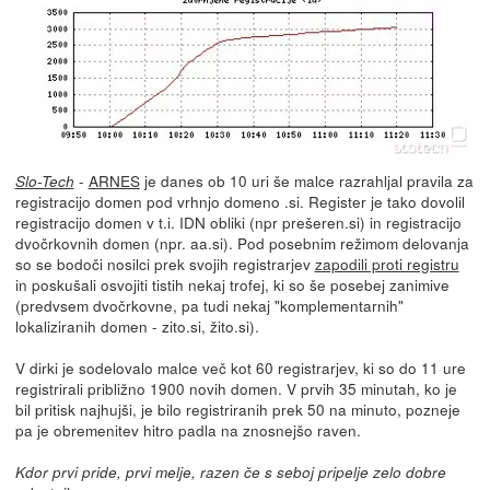
-
ARNES
je danes ob 10 uri še malce razrahljal pravila za
Slo-Tech
registracijo domen pod vrhnjo domeno .si. Register je tako dovolil
registracijo domen v t.i. IDN obliki (npr prešeren.si) in registracijo
dvočrkovnih domen (npr. aa.si). Pod posebnim režimom delovanja
so se bodoči nosilci prek svojih registrarjev
zapodili proti registru
in poskušali osvojiti tistih nekaj trofej, ki so še posebej zanimive
(predvsem dvočrkovne, pa tudi nekaj "komplementarnih"
lokaliziranih domen - zito.si, žito.si).
V dirki je sodelovalo malce več kot 60 registrarjev, ki so do 11 ure
registrirali približno 1900 novih domen. V prvih 35 minutah, ko je
bil pritisk najhujši, je bilo registriranih prek 50 na minuto, pozneje
pa je obremenitev hitro padla na znosnejšo raven.
Kdor prvi pride, prvi melje, razen če s seboj pripelje zelo dobre