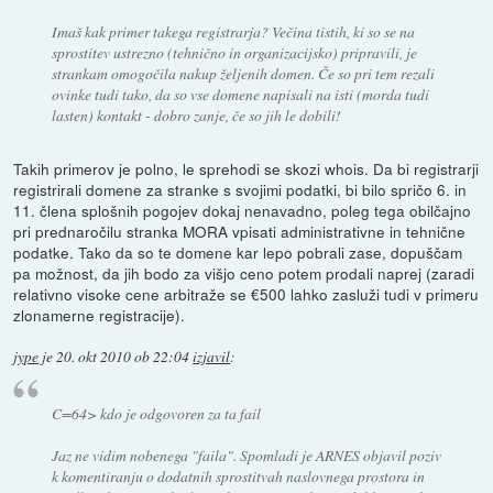
Imaš kak primer takega registrarja? Večina tistih, ki so se na
sprostitev ustrezno (tehnično in organizacijsko) pripravili, je
strankam omogočila nakup željenih domen. Če so pri tem rezali
ovinke tudi tako, da so vse domene napisali na isti (morda tudi
lasten) kontakt - dobro zanje, če so jih le dobili!
Takih primerov je polno, le sprehodi se skozi whois. Da bi registrarji
registrirali domene za stranke s svojimi podatki, bi bilo spričo 6. in
11. člena splošnih pogojev dokaj nenavadno, poleg tega obilčajno
pri prednaročilu stranka MORA vpisati administrativne in tehnične
podatke. Tako da so te domene kar lepo pobrali zase, dopuščam
pa možnost, da jih bodo za višjo ceno potem prodali naprej (zaradi
relativno visoke cene arbitraže se €500 lahko zasluži tudi v primeru
zlonamerne registracije).
jype
je
20. okt 2010 ob 22:04
izjavil
:
C=64> kdo je odgovoren za ta fail
Jaz ne vidim nobenega "faila". Spomladi je ARNES objavil poziv
k komentiranju o dodatnih sprostitvah naslovnega prostora in