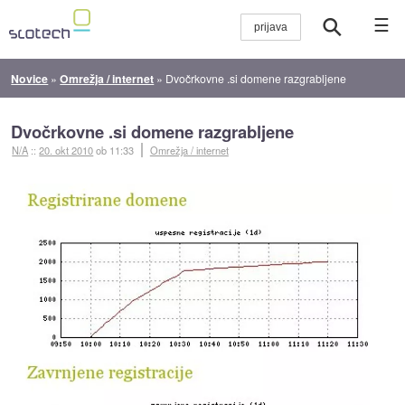
☰
Novice
»
Omrežja / internet
»
Dvočrkovne .si domene razgrabljene
Dvočrkovne .si domene razgrabljene
N/A
::
20. okt 2010
ob 11:33
Omrežja / internet