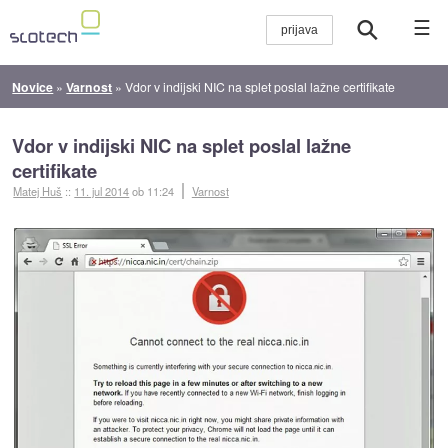
☰
Novice
»
Varnost
»
Vdor v indijski NIC na splet poslal lažne certifikate
Vdor v indijski NIC na splet poslal lažne
certifikate
Matej Huš
::
11. jul 2014
ob 11:24
Varnost