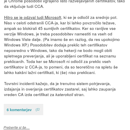
je Chrome posodobil vgrajeno listo razveljavljenih certifikatov, tako
da vključuje tudi CCA.
Hitro se je odzval tudi Microsoft
, ki se je odločil za srednjo pot.
Niso v celoti odstranili CCA-ja, kar bi lahko povzročilo težave,
ampak so blokirali 45 sumljivih certifikatov. Ker so ranljive vse
verzije Windows, je treba posodobitev namestiti na vseh od
Windows Viste dalje. (Pa imamo še en razlog, da res upokojimo
Windows XP.) Posodobitev dodaja preklic teh certifikatov
neposredno v Windows, tako da hekerji ne bodo mogli obiti
spletnega preverjanja, ali je uporabljeni certifikat na seznamu
preklicanih. Toda ker se Microsoft ni odločil za preklic vseh
certifikatov iz CCA-ja, to pomeni, da so teoretično na spletu še
lahko kakšni lažni certifikati, ki (še) niso preklicani.
Tovrstni incidenti kažejo, da je trenutno sistem potrjevanja,
izdajanja in overjanja certifikatov zastarel, saj lahko zaupanja
vreden CA izda certifikat za
stran.
katerokoli
6 komentarjev
Preberite si še…