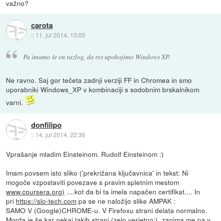
važno?
carota
::
11. jul 2014, 13:05
Pa imamo še en razlog, da res upokojimo Windows XP.
Ne ravno. Saj gor tečeta zadnji verziji FF in Chromea in smo
uporabniki Windows_XP v kombinaciji s sodobnim brskalnikom
varni.
donfilipo
::
14. jul 2014, 22:36
Vprašanje mladim Einsteinom. Rudolf Einsteinom :)
Imam povsem isto sliko ('prekrižana ključavnica' in tekst: Ni
mogoče vzpostaviti povezave s pravim spletnim mestom
www.coursera.org)
....kot da bi ta imela napačen certifikat.... In
pri
https://slo-tech.com
pa se ne naložijo slike AMPAK :
SAMO V (Google)CHROME-u. V Firefoxu strani delata normalno.
Morda je še kar nekaj takih strani (zelo verjetno:)..zanima me pa v