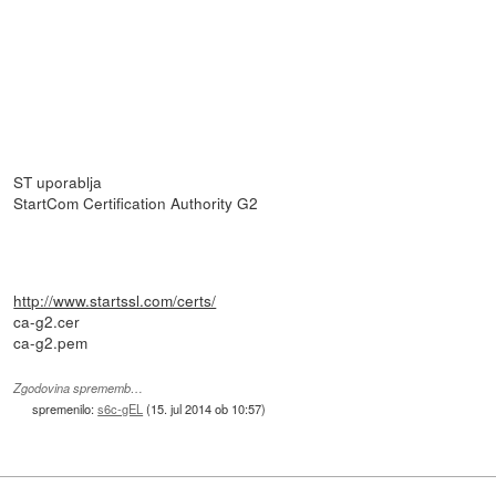
ST uporablja
StartCom Certification Authority G2
http://www.startssl.com/certs/
ca-g2.cer
ca-g2.pem
Zgodovina sprememb…
spremenilo:
s6c-gEL
(
15. jul 2014 ob 10:57
)