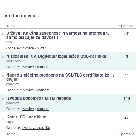
Vredno ogleda ...
Tema
Sporočila
»
Država: Kakšna zasebnost in varnost na internetih,
201
samo plačajte že davke!!!
N/A
Oddelek:
Novice
/
NWO
»
Nizozemski CA DigiNotar izdal lažen SSL-certifikat
5
McHusch
Oddelek:
Novice
/
Varnost
»
Napad z ničelno predpono na SSL/TLS certifikate že "v
41
divjini"
poweroff
Oddelek:
Novice
/
Varnost
»
Izvedba popolnega MITM napada
116
poweroff
Oddelek:
Novice
/
Varnost
»
Kateri SSL certifikat
23
nojus
Oddelek:
Izdelava spletišč
Tema
Sporočila