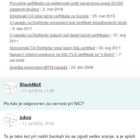
Ponudnik certifikatov po elektronski pošti namenoma poslal 23.000
zasebnih ključev!
::
2. mar 2018
Egiptovski CA izdal lažne certifikate za Google
::
25. mar 2015
V napadu na DigiNotar ponarejeni tudi certifikati obveščevalnih služb
::
5. sep 2011
V napadu na DigiNotar izdanih več deset lažnih certifikatov
::
31. avg
2011
Nizozemski CA DigiNotar izdal lažen SSL-certifikat
::
30. avg 2011
Napad z ničelno predpono na SSL/TLS certifikate že "v divjini"
::
7.
okt 2009
Izvedba popolnega MITM napada
::
24. dec 2008
BlackMaX
::
11. jul 2014, 11:55
Pa kdo je odgovoren za varnost pri NIC?
jukoz
::
11. jul 2014, 12:04
To je tako kot pri naših bankah ko se zgodi veliko sranje: a je sploh