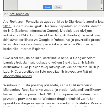
vir:
Ars Technica
-
Ponavlja se zgodba
,
ki se je DigiNotarju zgodila leta
Ars Technica
2011
, le da z novimi igralci. Neznani napadalci so pridobili dostop
do NIC (National Informatics Centre), ki deluje pod okriljem
indijskega CCA (Controller of Certifying Authorities), in izdali vsaj
štiri lažne certifikate za Google in Yahoo, kar je povzročilo precej
težav zlasti uporabnikom operacijskega sistema Windows in
brskalnika Internet Explorer.
CCA sicer trdi, da so lažni certifikati le štirje, a Googlov Adam
Langley trdi, da imajo dokaze o večjem številu izdanih lažnih
certifikatov. CCA je sicer takoj razveljavila vse certifikate, ki jih je
izdal NIC, a uvrstitev na listo neveljavnih (
)
ni
revocation list
stoodstotna rešitev
.
Windows in IE sta posebej prizadeta, ker je CCA uvrščen v
Microsoftov Root Store kot zaupanja vreden izdajatelj certifikatov,
kar avtomatično pomeni tudi NIC. Drugi operacijski sistemi niso
prizadeti, prav tako so na Windows drugi brskalniki varni, ker
uporabljajo druge sezname zaupanja vrednih izdajateljev. Vseeno