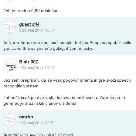
Teh je uradno 0,80 odstotka.
guest #44
::
23. maj 2011, 00:54
In North Korea you don't call people, but the Peoples republic calls
you...and throws you in a gulag, if you're lucky.
Bistri007
::
23. maj 2011, 07:27
Jaz sem prepričan, da se vsak pogovor snema in gre skozi speech
recognition sistem.
Taborišč imaš pa dve vrsti, delovna in uničevalna. Zaprejo pa tri
generacije družinskih članov disidenta.
morbo
::
23. maj 2011, 08:50
Bistri007
je
23. maj 2011 ob 07:27
izjavil
: