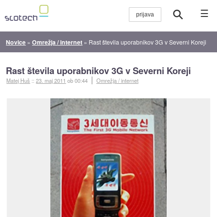
☰
Novice
»
Omrežja / internet
»
Rast števila uporabnikov 3G v Severni Koreji
Rast števila uporabnikov 3G v Severni Koreji
Matej Huš
::
23. maj 2011
ob 00:44
Omrežja / internet