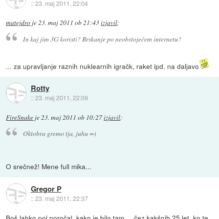
::
23. maj 2011, 22:04
matejdro
je
23. maj 2011 ob 21:43
izjavil
:
In kaj jim 3G koristi? Brskanje po neobstoječem internetu?
... za upravljanje raznih nuklearnih igračk, raket ipd. na daljavo
Rotty
::
23. maj 2011, 22:09
FireSnake
je
23. maj 2011 ob 10:27
izjavil
:
Oktobra gremo tja, juhu =)
O srečnež! Mene full mika...
Gregor P
::
23. maj 2011, 22:37
Boš lahko pol poročal, kako je bilo tam ... čez kakšnih 25 let, ko te