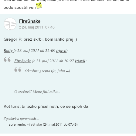
bodo spustili ven
FireSnake
::
24. maj 2011, 07:46
Gregor P: brez skrbi, bom lahko prej ;)
Rotty
je
23. maj 2011 ob 22:09
izjavil
:
FireSnake
je
23. maj 2011 ob 10:27
izjavil
:
Oktobra gremo tja, juhu =)
O srečnež! Mene full mika...
Kot turist bi težko prišel notri, če se sploh da.
Zgodovina sprememb…
spremenilo:
FireSnake
(
24. maj 2011 ob 07:46
)