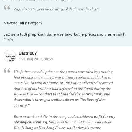
Zaprejo pa tri generacije družinskih članov disidenta.
Navzdol ali navzgor?
Jaz sem tudi prepričan da je vse tako kot je prikazano v ameriških
filmih.
Bistri007
::
23. maj 2011, 09:53
His father, a model prisoner the guards rewarded by granting
him permission to marry, was initially captured and taken to
camp No. 14 with his family in 1965 after officials discovered
that two of his brothers had defected to the South during the
Korean War —
conduct that branded the entire family and
descendants three generations down as "traitors of the
country."
Born to work and die in the camp and considered
unfit for any
ideological training
, Shin said he had not known who either
Kim Il Sung or Kim Jong Il were until after his escape.