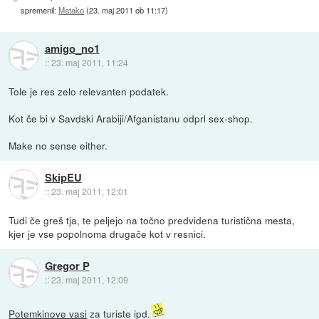
spremenil:
Matako
(
23. maj 2011 ob 11:17
)
amigo_no1
::
23. maj 2011, 11:24
Tole je res zelo relevanten podatek.
Kot če bi v Savdski Arabiji/Afganistanu odprl sex-shop.
Make no sense either.
SkipEU
::
23. maj 2011, 12:01
Tudi če greš tja, te peljejo na točno predvidena turistična mesta,
kjer je vse popolnoma drugače kot v resnici.
Gregor P
::
23. maj 2011, 12:09
Potemkinove vasi
za turiste ipd.