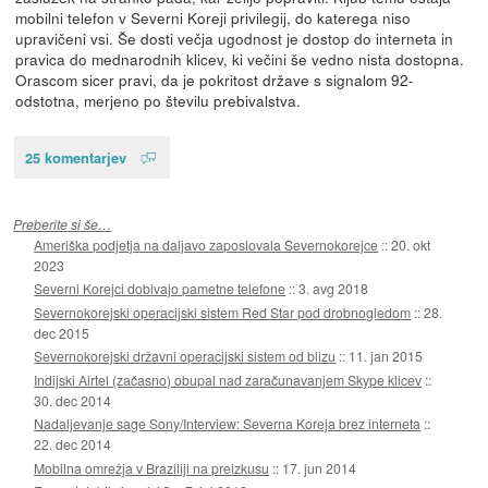
mobilni telefon v Severni Koreji privilegij, do katerega niso
upravičeni vsi. Še dosti večja ugodnost je dostop do interneta in
pravica do mednarodnih klicev, ki večini še vedno nista dostopna.
Orascom sicer pravi, da je pokritost države s signalom 92-
odstotna, merjeno po številu prebivalstva.
25 komentarjev
Preberite si še…
Ameriška podjetja na daljavo zaposlovala Severnokorejce
::
20. okt
2023
Severni Korejci dobivajo pametne telefone
::
3. avg 2018
Severnokorejski operacijski sistem Red Star pod drobnogledom
::
28.
dec 2015
Severnokorejski državni operacijski sistem od blizu
::
11. jan 2015
Indijski Airtel (začasno) obupal nad zaračunavanjem Skype klicev
::
30. dec 2014
Nadaljevanje sage Sony/Interview: Severna Koreja brez interneta
::
22. dec 2014
Mobilna omrežja v Braziliji na preizkusu
::
17. jun 2014