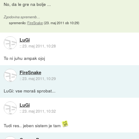
No, da le gre na bolje ...
Zgodovina sprememb…
spremenilo:
FireSnake
(
23. maj 2011 ob 10:29
)
LuGi
::
23. maj 2011, 10:28
To ni juhu ampak ojoj
FireSnake
::
23. maj 2011, 10:29
LuGi: vse moraš sprobat...
LuGi
::
23. maj 2011, 10:32
Tudi res.. jeben sistem je tam