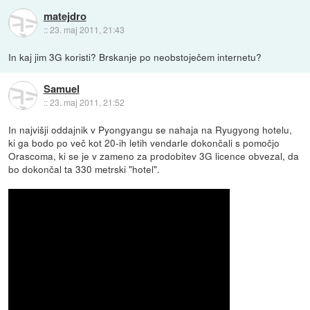
matejdro
::
23. maj 2011, 21:43
In kaj jim 3G koristi? Brskanje po neobstoječem internetu?
Samuel
::
23. maj 2011, 21:52
In najvišji oddajnik v Pyongyangu se nahaja na Ryugyong hotelu,
ki ga bodo po več kot 20-ih letih vendarle dokončali s pomočjo
Orascoma, ki se je v zameno za prodobitev 3G licence obvezal, da
bo dokončal ta 330 metrski "hotel".