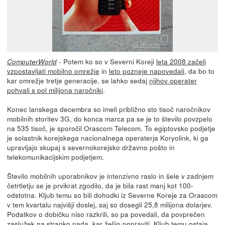
- Potem ko so v Severni Koreji
leta 2008 začeli
ComputerWorld
vzpostavljati mobilno omrežje
in
leto pozneje napovedali
, da bo to
kar omrežje tretje generacije, se lahko sedaj
njihov operater
pohvali s pol milijona naročniki
.
Konec lanskega decembra so imeli približno sto tisoč naročnikov
mobilnih storitev 3G, do konca marca pa se je to število povzpelo
na 535 tisoč, je sporočil Orascom Telecom. To egiptovsko podjetje
je solastnik korejskega nacionalnega operaterja Koryolink, ki ga
upravljajo skupaj s severnokorejsko državno pošto in
telekomunikacijskim podjetjem.
Število mobilnih uporabnikov je intenzivno raslo in šele v zadnjem
četrtletju se je prvikrat zgodilo, da je bila rast manj kot 100-
odstotna. Kljub temu so bili dohodki iz Severne Koreje za Orascom
v tem kvartalu najvišji doslej, saj so dosegli 25,8 milijona dolarjev.
Podatkov o dobičku niso razkrili, so pa povedali, da povprečen
zaslužek na stranko pada, kar želijo popraviti. Kljub temu ostaja