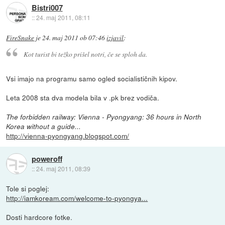
Bistri007
::
24. maj 2011, 08:11
FireSnake
je
24. maj 2011 ob 07:46
izjavil
:
Kot turist bi težko prišel notri, če se sploh da.
Vsi imajo na programu samo ogled socialističnih kipov.
Leta 2008 sta dva modela bila v .pk brez vodiča.
The forbidden railway: Vienna - Pyongyang: 36 hours in North
Korea without a guide...
http://vienna-pyongyang.blogspot.com/
poweroff
::
24. maj 2011, 08:39
Tole si poglej:
http://iamkoream.com/welcome-to-pyongya...
Dosti hardcore fotke.