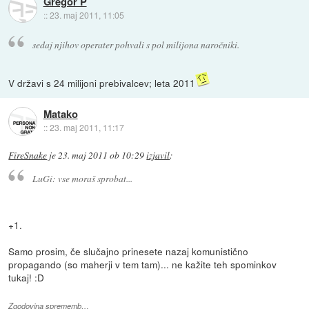
Gregor P
::
23. maj 2011, 11:05
sedaj njihov operater pohvali s pol milijona naročniki.
V državi s 24 milijoni prebivalcev; leta 2011
Matako
::
23. maj 2011, 11:17
FireSnake
je
23. maj 2011 ob 10:29
izjavil
:
LuGi: vse moraš sprobat...
+1.
Samo prosim, če slučajno prinesete nazaj komunistično
propagando (so maherji v tem tam)... ne kažite teh spominkov
tukaj! :D
Zgodovina sprememb…