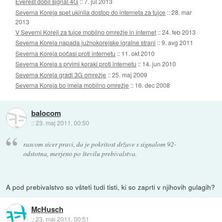
Everest dobil signal 4G
::
7. jul 2013
Severna Koreja spet ukinila dostop do interneta za tujce
::
28. mar
2013
V Severni Koreji za tujce mobilno omrežje in internet
::
24. feb 2013
Severna Koreja napada južnokorejske igralne strani
::
9. avg 2011
Severna Koreja počasi proti internetu
::
11. okt 2010
Severna Koreja s prvimi koraki proti internetu
::
14. jun 2010
Severna Koreja gradi 3G omrežje
::
25. maj 2009
Severna Koreja bo imela mobilno omrežje
::
16. dec 2008
balocom
::
23. maj 2011, 00:50
rascom sicer pravi, da je pokritost države s signalom 92-
odstotna, merjeno po številu prebivalstva.
A pod prebivalstvo so všteti tudi tisti, ki so zaprti v njihovih gulagih?
McHusch
::
23. maj 2011, 00:51