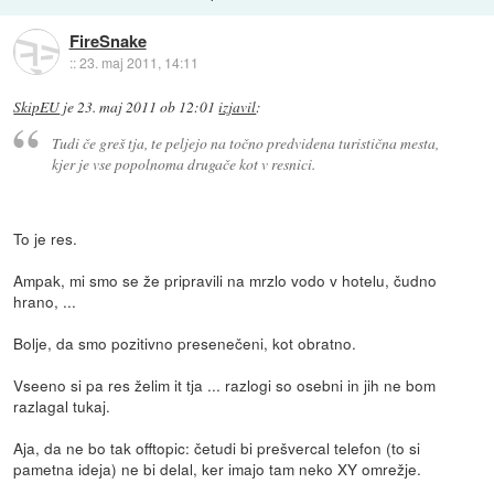
FireSnake
::
23. maj 2011, 14:11
SkipEU
je
23. maj 2011 ob 12:01
izjavil
:
Tudi če greš tja, te peljejo na točno predvidena turistična mesta,
kjer je vse popolnoma drugače kot v resnici.
To je res.
Ampak, mi smo se že pripravili na mrzlo vodo v hotelu, čudno
hrano, ...
Bolje, da smo pozitivno presenečeni, kot obratno.
Vseeno si pa res želim it tja ... razlogi so osebni in jih ne bom
razlagal tukaj.
Aja, da ne bo tak offtopic: četudi bi prešvercal telefon (to si
pametna ideja) ne bi delal, ker imajo tam neko XY omrežje.