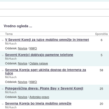
Vredno ogleda ...
Tema
Sporočila
»
V Severni Koreji za tujce mobilno omrežje in internet
6
McHusch
Oddelek:
Novice
/
NWO
»
Severni Korejci dobivajo pametne telefone
5
McHusch
Oddelek:
Novice
/
Ostale najave
»
Severna Koreja spet ukinila dostop do interneta za
58
tujce
McHusch
Oddelek:
Novice
/
NWO
»
Potegavščina dneva: Pirate Bay v Severni Koreji
25
McHusch
Oddelek:
Novice
/
Avtorsko pravo
»
Severna Koreja bo imela mobilno omrežje
20
McHusch