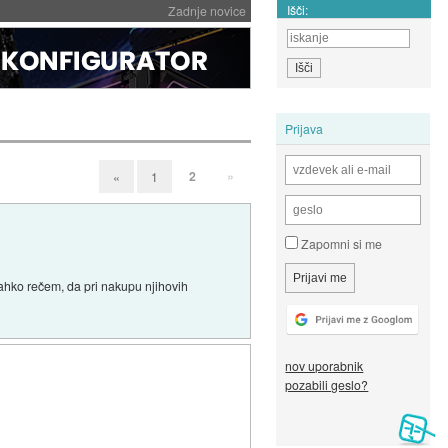
Išči:
Zadnje novice
Prijava
2
»
«
1
Zapomni si me
lahko rečem, da pri nakupu njihovih
nov uporabnik
pozabili geslo?