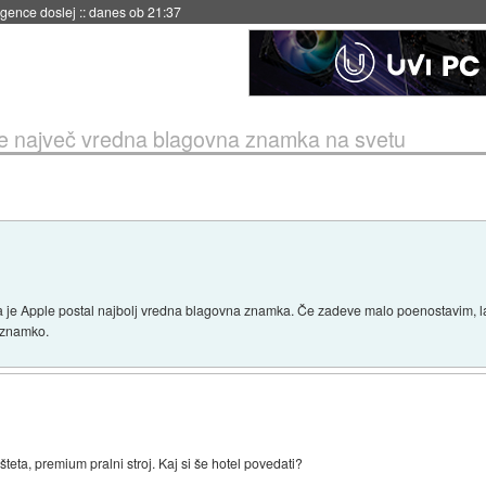
igence doslej
::
danes ob 21:37
e največ vredna blagovna znamka na svetu
, da je Apple postal najbolj vredna blagovna znamka. Če zadeve malo poenostavim, 
o znamko.
teta, premium pralni stroj. Kaj si še hotel povedati?