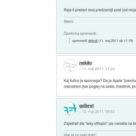
Raje ti preberi svoj predzandji post (od mo
Skero
Zgodovina sprememb…
spremenil:
detroit
(
11. maj 2011 ob 11:19
)
nekikr
::
11. maj 2011, 11:24
Kaj točno je spornega? Da je Apple "premium"
mainstrem (kar poglej na cesto, hladilnik, pr
gzibret
::
12. maj 2011, 09:52
Zajadrali ste "way offtopic" (se nanaša na br
Vse je za neki dobr!