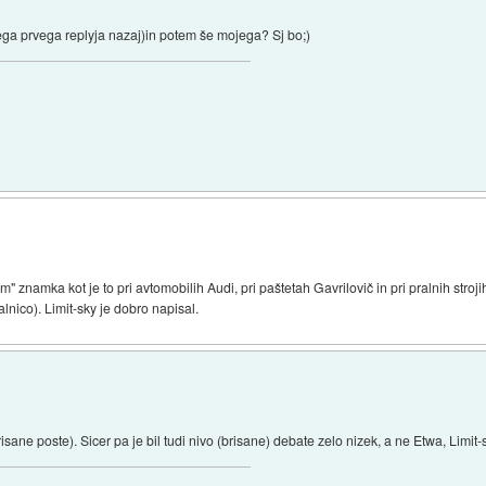
jega prvega replyja nazaj)in potem še mojega? Sj bo;)
 znamka kot je to pri avtomobilih Audi, pri paštetah Gavrilovič in pri pralnih stroj
alnico). Limit-sky je dobro napisal.
isane poste). Sicer pa je bil tudi nivo (brisane) debate zelo nizek, a ne Etwa, Limit-