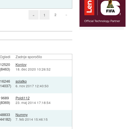
2
»
«
1
Ogledi
Zadnje sporočilo
12520
Konlov
(8463)
18. dec 2020 10:26:52
16246
solatko
(14037)
6. nov 2017 12:40:50
9689
Poldi112
(8369)
23. maj 2014 17:18:54
48833
Nummy
(44182)
7. feb 2014 15:46:15