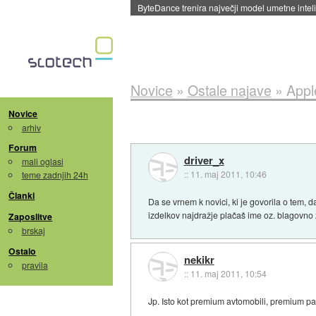
ByteDance trenira največji model umetne intel
Novice
»
Ostale najave
»
Appl
Novice
arhiv
Forum
driver_x
mali oglasi
::
11. maj 2011, 10:46
teme zadnjih 24h
Članki
Da se vrnem k novici, ki je govorila o tem
izdelkov najdražje plačaš ime oz. blagovn
Zaposlitve
brskaj
Ostalo
nekikr
pravila
::
11. maj 2011, 10:54
Jp. Isto kot premium avtomobili, premium paš