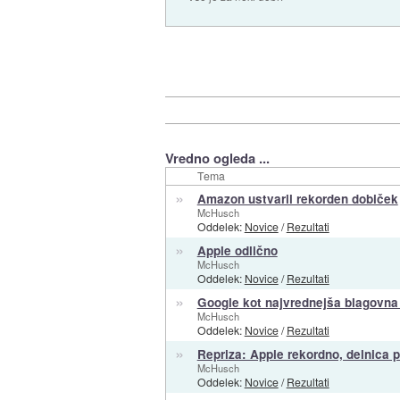
Vredno ogleda ...
Tema
»
Amazon ustvaril rekorden dobiček
McHusch
Oddelek:
Novice
/
Rezultati
»
Apple odlično
McHusch
Oddelek:
Novice
/
Rezultati
»
Google kot najvrednejša blagovna
McHusch
Oddelek:
Novice
/
Rezultati
»
Repriza: Apple rekordno, delnica 
McHusch
Oddelek:
Novice
/
Rezultati