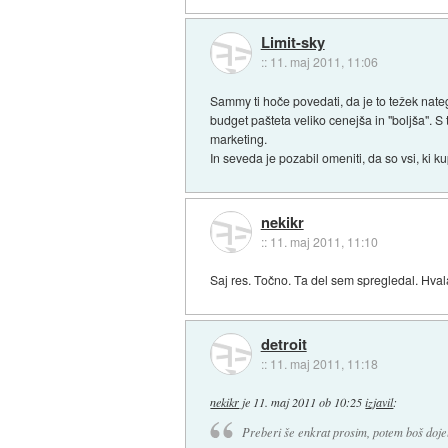
Limit-sky
::
11. maj 2011, 11:06
Sammy ti hoče povedati, da je to težek nateg.
budget pašteta veliko cenejša in "boljša". S 
marketing.
In seveda je pozabil omeniti, da so vsi, ki kup
nekikr
::
11. maj 2011, 11:10
Saj res. Točno. Ta del sem spregledal. Hvala
detroit
::
11. maj 2011, 11:18
nekikr
je
11. maj 2011 ob 10:25
izjavil
:
Preberi še enkrat prosim, potem boš dojel