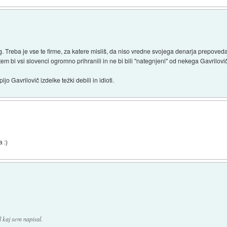
 Treba je vse te firme, za katere misliš, da niso vredne svojega denarja prepovedati
tem bi vsi slovenci ogromno prihranili in ne bi bili "nategnjeni" od nekega Gavrilovič
ijo Gavrilovič izdelke težki debili in idioti.
 :)
 kaj sem napisal.