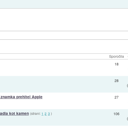
Sporočila
18
28
 znamka prehitel Apple
27
padla kot kamen
(strani:
1
2
3
)
106