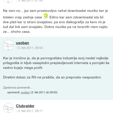
::
3. feb 2011, 07:53
Ne vem no... jaz sem prostovoljno nehal downloadat muziko ker je
totalen crap zadnje case
Edino kar sem zdownloadal sta bli
dve plati kar iz strani izvajalcev, pa eno diskografijo za kero mi je
tud dal link sam izvajalec. Dobre muzike pa na torentih nism najdu
ze... ohoho casa.
usoban
::
3. feb 2011, 09:03
Kar je ironično je, da je pornografska industrija svoj model najbolje
prilagodila in kljub vsesplošni preplavljenosti interneta s pornjaki še
vedno kujejo mega profit.
Direktni dokaz za RII-ne prašiče, da so preprosto nesposobni.
Zgodovina sprememb…
spremenil:
usoban
(
3. feb 2011 ob 09:03
)
Clubraider
::
3. feb 2011, 09:11