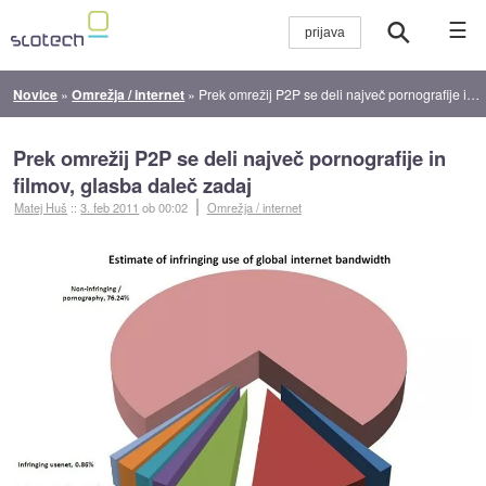
☰
Novice
»
Omrežja / internet
»
Prek omrežij P2P se deli največ pornografije in filmov, glasba daleč zadaj
Prek omrežij P2P se deli največ pornografije in
filmov, glasba daleč zadaj
Matej Huš
::
3. feb 2011
ob 00:02
Omrežja / internet