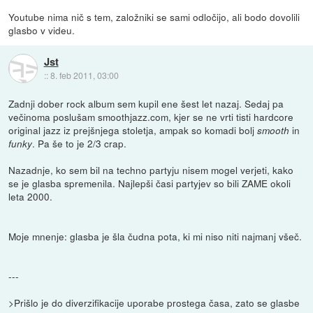
Youtube nima nič s tem, založniki se sami odločijo, ali bodo dovolili
glasbo v videu.
Jst
::
8. feb 2011, 03:00
Zadnji dober rock album sem kupil ene šest let nazaj. Sedaj pa
večinoma poslušam smoothjazz.com, kjer se ne vrti tisti hardcore
original jazz iz prejšnjega stoletja, ampak so komadi bolj
in
smooth
. Pa še to je 2/3 crap.
funky
Nazadnje, ko sem bil na techno partyju nisem mogel verjeti, kako
se je glasba spremenila. Najlepši časi partyjev so bili ZAME okoli
leta 2000.
Moje mnenje: glasba je šla čudna pota, ki mi niso niti najmanj všeč.
---
>Prišlo je do diverzifikacije uporabe prostega časa, zato se glasbe