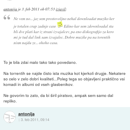
antonija
je
3. feb 2011 ob 07:53
izjavil
:
Ne vem no... jaz sem prostovoljno nehal downloadat muziko ker
je totalen crap zadnje case
Edino kar sem zdownloadal sta
bli dve plati kar iz strani izvajalcev, pa eno diskografijo za kero
mi je tud dal link sam izvajalec. Dobre muzike pa na torentih
nism najdu ze... ohoho casa.
To je bila zdai malo tako tako povedano.
Na torrentih se najde čisto ista muzika kot kjerkoli drugje. Nekatere
so celo v zelo dobri kvaliteti...Poleg tega so objavljeni praktično vsi
komadi in albumi od vseh glasbenikov.
Ne govorim to zato, da bi širil piratsvo, ampak sem samo dal
repliko.
antonija
::
3. feb 2011, 09:14