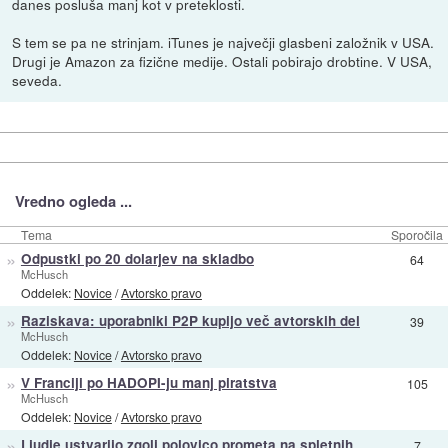
danes posluša manj kot v preteklosti.
S tem se pa ne strinjam. iTunes je največji glasbeni založnik v USA.
Drugi je Amazon za fizične medije. Ostali pobirajo drobtine. V USA,
seveda.
Vredno ogleda ...
Tema
Sporočila
»
Odpustki po 20 dolarjev na skladbo
64
McHusch
Oddelek:
Novice
/
Avtorsko pravo
»
Raziskava: uporabniki P2P kupijo več avtorskih del
39
McHusch
Oddelek:
Novice
/
Avtorsko pravo
»
V Franciji po HADOPI-ju manj piratstva
105
McHusch
Oddelek:
Novice
/
Avtorsko pravo
»
Ljudje ustvarijo zgolj polovico prometa na spletnih
7