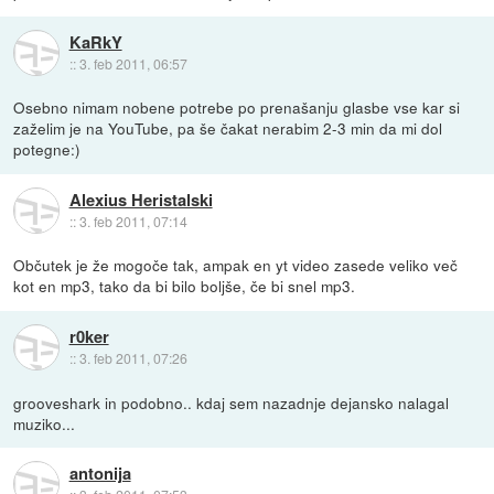
KaRkY
::
3. feb 2011, 06:57
Osebno nimam nobene potrebe po prenašanju glasbe vse kar si
zaželim je na YouTube, pa še čakat nerabim 2-3 min da mi dol
potegne:)
Alexius Heristalski
::
3. feb 2011, 07:14
Občutek je že mogoče tak, ampak en yt video zasede veliko več
kot en mp3, tako da bi bilo boljše, če bi snel mp3.
r0ker
::
3. feb 2011, 07:26
grooveshark in podobno.. kdaj sem nazadnje dejansko nalagal
muziko...
antonija