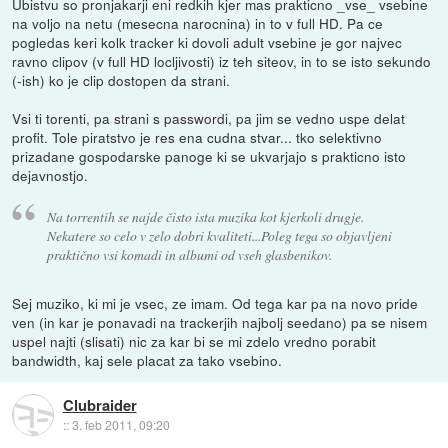
Ubistvu so pronjakarji eni redkih kjer mas prakticno _vse_ vsebine
na voljo na netu (mesecna narocnina) in to v full HD. Pa ce
pogledas keri kolk tracker ki dovoli adult vsebine je gor najvec
ravno clipov (v full HD locljivosti) iz teh siteov, in to se isto sekundo
(-ish) ko je clip dostopen da strani.
Vsi ti torenti, pa strani s passwordi, pa jim se vedno uspe delat
profit. Tole piratstvo je res ena cudna stvar... tko selektivno
prizadane gospodarske panoge ki se ukvarjajo s prakticno isto
dejavnostjo.
Na torrentih se najde čisto ista muzika kot kjerkoli drugje.
Nekatere so celo v zelo dobri kvaliteti...Poleg tega so objavljeni
praktično vsi komadi in albumi od vseh glasbenikov.
Sej muziko, ki mi je vsec, ze imam. Od tega kar pa na novo pride
ven (in kar je ponavadi na trackerjih najbolj seedano) pa se nisem
uspel najti (slisati) nic za kar bi se mi zdelo vredno porabit
bandwidth, kaj sele placat za tako vsebino.
Clubraider
::
3. feb 2011, 09:20