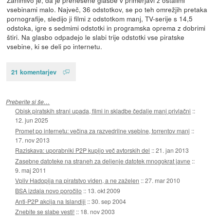
vsebinami malo. Največ, 36 odstotkov, se po teh omrežjih pretaka
pornografije, sledijo ji filmi z odstotkom manj, TV-serije s 14,5
odstoka, igre s sedmimi odstotki in programska oprema z dobrimi
štiri. Na glasbo odpadejo le slabi trije odstotki vse piratske
vsebine, ki se deli po internetu.
21 komentarjev
Preberite si še…
Obisk piratskih strani upada, filmi in skladbe čedalje manj privlačni
::
12. jun 2025
Promet po internetu: večina za razvedrilne vsebine, torrentov manj
::
17. nov 2013
Raziskava: uporabniki P2P kupijo več avtorskih del
::
21. jan 2013
Zasebne datoteke na straneh za deljenje datotek mnogokrat javne
::
9. maj 2011
Vpliv Hadopija na piratstvo viden, a ne zaželen
::
27. mar 2010
BSA izdala novo poročilo
::
13. okt 2009
Anti-P2P akcija na Islandiji
::
30. sep 2004
Znebite se slabe vesti!
::
18. nov 2003