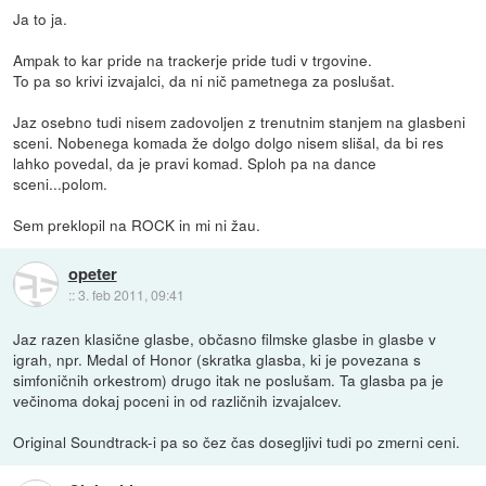
Ja to ja.
Ampak to kar pride na trackerje pride tudi v trgovine.
To pa so krivi izvajalci, da ni nič pametnega za poslušat.
Jaz osebno tudi nisem zadovoljen z trenutnim stanjem na glasbeni
sceni. Nobenega komada že dolgo dolgo nisem slišal, da bi res
lahko povedal, da je pravi komad. Sploh pa na dance
sceni...polom.
Sem preklopil na ROCK in mi ni žau.
opeter
::
3. feb 2011, 09:41
Jaz razen klasične glasbe, občasno filmske glasbe in glasbe v
igrah, npr. Medal of Honor (skratka glasba, ki je povezana s
simfoničnih orkestrom) drugo itak ne poslušam. Ta glasba pa je
večinoma dokaj poceni in od različnih izvajalcev.
Original Soundtrack-i pa so čez čas dosegljivi tudi po zmerni ceni.