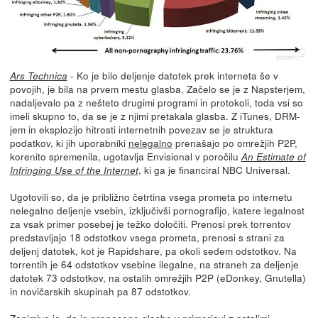
- Ko je bilo deljenje datotek prek interneta še v
Ars Technica
povojih, je bila na prvem mestu glasba. Začelo se je z Napsterjem,
nadaljevalo pa z nešteto drugimi programi in protokoli, toda vsi so
imeli skupno to, da se je z njimi pretakala glasba. Z iTunes, DRM-
jem in eksplozijo hitrosti internetnih povezav se je struktura
podatkov, ki jih uporabniki
nelegalno
prenašajo po omrežjih P2P,
korenito spremenila, ugotavlja Envisional v poročilu
An Estimate of
, ki ga je financiral NBC Universal.
Infringing Use of the Internet
Ugotovili so, da je približno četrtina vsega prometa po internetu
nelegalno deljenje vsebin, izključivši pornografijo, katere legalnost
za vsak primer posebej je težko določiti. Prenosi prek torrentov
predstavljajo 18 odstotkov vsega prometa, prenosi s strani za
deljenj datotek, kot je Rapidshare, pa okoli sedem odstotkov. Na
torrentih je 64 odstotkov vsebine ilegalne, na straneh za deljenje
datotek 73 odstotkov, na ostalih omrežjih P2P (eDonkey, Gnutella)
in novičarskih skupinah pa 87 odstotkov.
Zanimivo je, da je prenesene glasbe v primerjavi z ostalimi