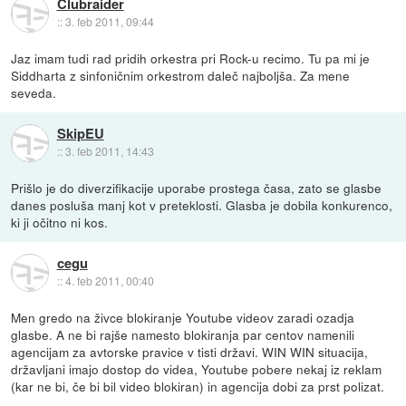
Clubraider
::
3. feb 2011, 09:44
Jaz imam tudi rad pridih orkestra pri Rock-u recimo. Tu pa mi je
Siddharta z sinfoničnim orkestrom daleč najboljša. Za mene
seveda.
SkipEU
::
3. feb 2011, 14:43
Prišlo je do diverzifikacije uporabe prostega časa, zato se glasbe
danes posluša manj kot v preteklosti. Glasba je dobila konkurenco,
ki ji očitno ni kos.
cegu
::
4. feb 2011, 00:40
Men gredo na živce blokiranje Youtube videov zaradi ozadja
glasbe. A ne bi rajše namesto blokiranja par centov namenili
agencijam za avtorske pravice v tisti državi. WIN WIN situacija,
državljani imajo dostop do videa, Youtube pobere nekaj iz reklam
(kar ne bi, če bi bil video blokiran) in agencija dobi za prst polizat.