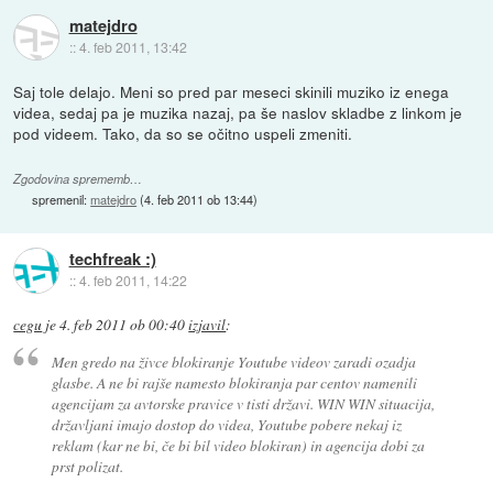
matejdro
::
4. feb 2011, 13:42
Saj tole delajo. Meni so pred par meseci skinili muziko iz enega
videa, sedaj pa je muzika nazaj, pa še naslov skladbe z linkom je
pod videem. Tako, da so se očitno uspeli zmeniti.
Zgodovina sprememb…
spremenil:
matejdro
(
4. feb 2011 ob 13:44
)
techfreak :)
::
4. feb 2011, 14:22
cegu
je
4. feb 2011 ob 00:40
izjavil
:
Men gredo na živce blokiranje Youtube videov zaradi ozadja
glasbe. A ne bi rajše namesto blokiranja par centov namenili
agencijam za avtorske pravice v tisti državi. WIN WIN situacija,
državljani imajo dostop do videa, Youtube pobere nekaj iz
reklam (kar ne bi, če bi bil video blokiran) in agencija dobi za
prst polizat.