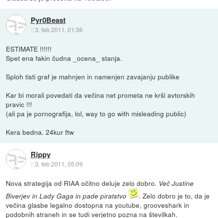
Pyr0Beast
::
3. feb 2011, 01:36
ESTIMATE !!!!!!
Spet ena fakin čudna _ocena_ stanja.
Sploh tisti graf je mahnjen in namenjen zavajanju publike
Kar bi morali povedati da večina net prometa ne krši avtorskih
pravic !!!
(ali pa je pornografija, lol, way to go with misleading public)
Kera bedna. 24kur ftw
Rippy
::
3. feb 2011, 05:09
Nova strategija od RIAA očitno deluje zelo dobro.
Več Justine
. Zelo dobro je to, da je
Biverjev in Lady Gaga in pade piratstvo
večina glasbe legalno dostopna na youtube, grooveshark in
podobnih straneh in se tudi verjetno pozna na številkah.