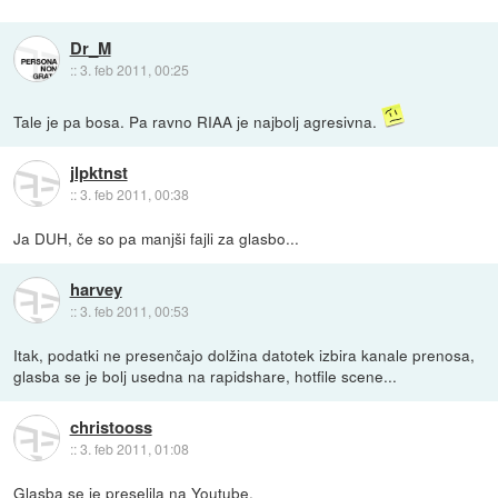
Dr_M
::
3. feb 2011, 00:25
Tale je pa bosa. Pa ravno RIAA je najbolj agresivna.
jlpktnst
::
3. feb 2011, 00:38
Ja DUH, če so pa manjši fajli za glasbo...
harvey
::
3. feb 2011, 00:53
Itak, podatki ne presenčajo dolžina datotek izbira kanale prenosa,
glasba se je bolj usedna na rapidshare, hotfile scene...
christooss
::
3. feb 2011, 01:08
Glasba se je preselila na Youtube.