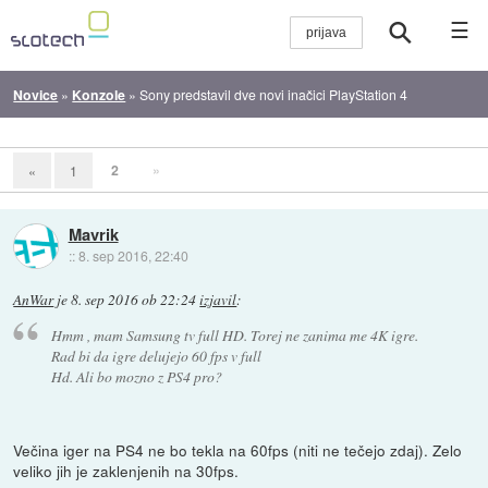
☰
Novice
»
Konzole
»
Sony predstavil dve novi inačici PlayStation 4
2
»
«
1
Mavrik
::
8. sep 2016, 22:40
AnWar
je
8. sep 2016 ob 22:24
izjavil
:
Hmm , mam Samsung tv full HD. Torej ne zanima me 4K igre.
Rad bi da igre delujejo 60 fps v full
Hd. Ali bo mozno z PS4 pro?
Večina iger na PS4 ne bo tekla na 60fps (niti ne tečejo zdaj). Zelo
veliko jih je zaklenjenih na 30fps.