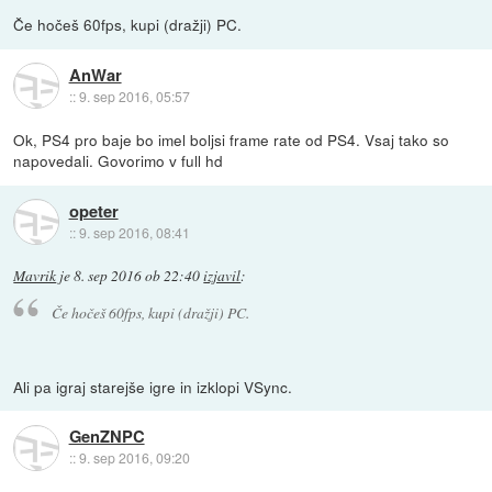
Če hočeš 60fps, kupi (dražji) PC.
AnWar
::
9. sep 2016, 05:57
Ok, PS4 pro baje bo imel boljsi frame rate od PS4. Vsaj tako so
napovedali. Govorimo v full hd
opeter
::
9. sep 2016, 08:41
Mavrik
je
8. sep 2016 ob 22:40
izjavil
:
Če hočeš 60fps, kupi (dražji) PC.
Ali pa igraj starejše igre in izklopi VSync.
GenZNPC
::
9. sep 2016, 09:20