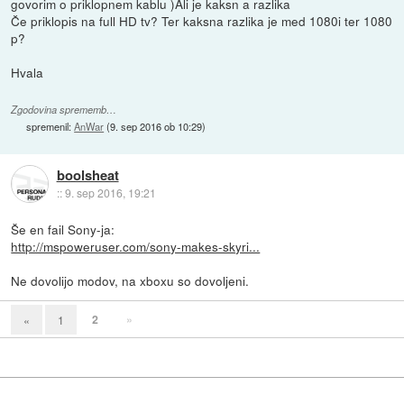
govorim o priklopnem kablu )Ali je kaksn a razlika
Če priklopis na full HD tv? Ter kaksna razlika je med 1080i ter 1080
p?
Hvala
Zgodovina sprememb…
spremenil:
AnWar
(
9. sep 2016 ob 10:29
)
boolsheat
::
9. sep 2016, 19:21
Še en fail Sony-ja:
http://mspoweruser.com/sony-makes-skyri...
Ne dovolijo modov, na xboxu so dovoljeni.
2
»
«
1