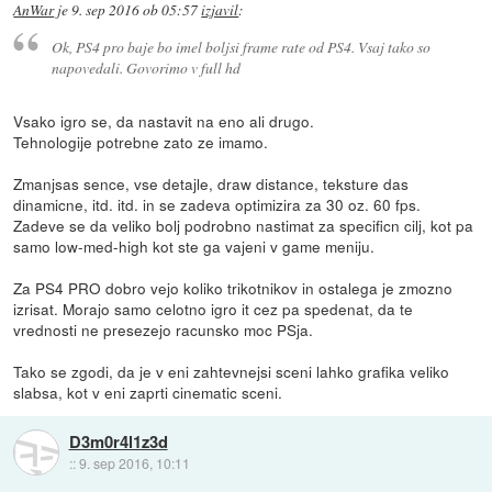
AnWar
je
9. sep 2016 ob 05:57
izjavil
:
Ok, PS4 pro baje bo imel boljsi frame rate od PS4. Vsaj tako so
napovedali. Govorimo v full hd
Vsako igro se, da nastavit na eno ali drugo.
Tehnologije potrebne zato ze imamo.
Zmanjsas sence, vse detajle, draw distance, teksture das
dinamicne, itd. itd. in se zadeva optimizira za 30 oz. 60 fps.
Zadeve se da veliko bolj podrobno nastimat za specificn cilj, kot pa
samo low-med-high kot ste ga vajeni v game meniju.
Za PS4 PRO dobro vejo koliko trikotnikov in ostalega je zmozno
izrisat. Morajo samo celotno igro it cez pa spedenat, da te
vrednosti ne presezejo racunsko moc PSja.
Tako se zgodi, da je v eni zahtevnejsi sceni lahko grafika veliko
slabsa, kot v eni zaprti cinematic sceni.
D3m0r4l1z3d
::
9. sep 2016, 10:11