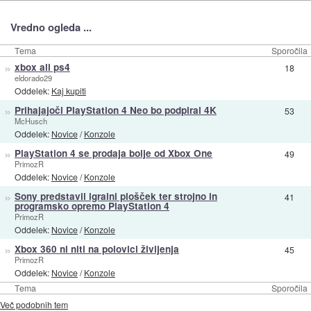
Vredno ogleda ...
Tema
Sporočila
»
xbox ali ps4
18
eldorado29
Oddelek:
Kaj kupiti
»
Prihajajoči PlayStation 4 Neo bo podpiral 4K
53
McHusch
Oddelek:
Novice
/
Konzole
»
PlayStation 4 se prodaja bolje od Xbox One
49
PrimozR
Oddelek:
Novice
/
Konzole
»
Sony predstavil igralni plošček ter strojno in
41
programsko opremo PlayStation 4
PrimozR
Oddelek:
Novice
/
Konzole
»
Xbox 360 ni niti na polovici življenja
45
PrimozR
Oddelek:
Novice
/
Konzole
Tema
Sporočila
Več podobnih tem