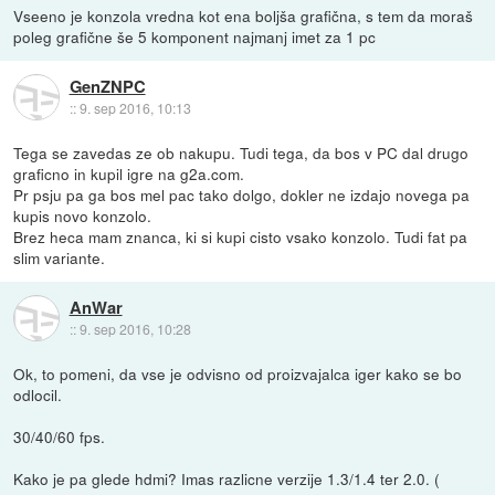
Vseeno je konzola vredna kot ena boljša grafična, s tem da moraš
poleg grafične še 5 komponent najmanj imet za 1 pc
GenZNPC
::
9. sep 2016, 10:13
Tega se zavedas ze ob nakupu. Tudi tega, da bos v PC dal drugo
graficno in kupil igre na g2a.com.
Pr psju pa ga bos mel pac tako dolgo, dokler ne izdajo novega pa
kupis novo konzolo.
Brez heca mam znanca, ki si kupi cisto vsako konzolo. Tudi fat pa
slim variante.
AnWar
::
9. sep 2016, 10:28
Ok, to pomeni, da vse je odvisno od proizvajalca iger kako se bo
odlocil.
30/40/60 fps.
Kako je pa glede hdmi? Imas razlicne verzije 1.3/1.4 ter 2.0. (