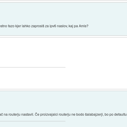
stno fazo kjer lahko zaprosiš za ipv6 naslov, kaj pa Amis?
na routerju nastavil. Če proizvajalci routerju ne bodo šalabajzerji, bo po default