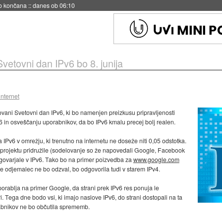
s ob 06:09
Svetovni dan IPv6 bo 8. junija
internet
vani Svetovni dan IPv6, ki bo namenjen preizkusu pripravljenosti
6 in osveščanju uporabnikov, da bo IPv6 kmalu precej bolj realen.
Pv6 v omrežju, ki trenutno na internetu ne doseže niti 0,05 odstotka.
o projektu pridružile (sodelovanje so že napovedali Google, Facebook
odgovarjale v IPv6. Tako bo na primer poizvedba za
www.google.com
 se odjemalec ne bo odzval, bo odgovorila tudi v starem IPv4.
uporablja na primer Google, da strani prek IPv6 res ponuja le
. Tega dne bodo vsi, ki imajo naslove IPv6, do strani dostopali na ta
rabnikov ne bo občutila sprememb.