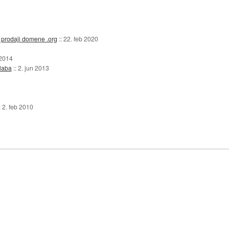
i prodaji domene .org
::
22. feb 2020
 2014
slaba
::
2. jun 2013
:
2. feb 2010