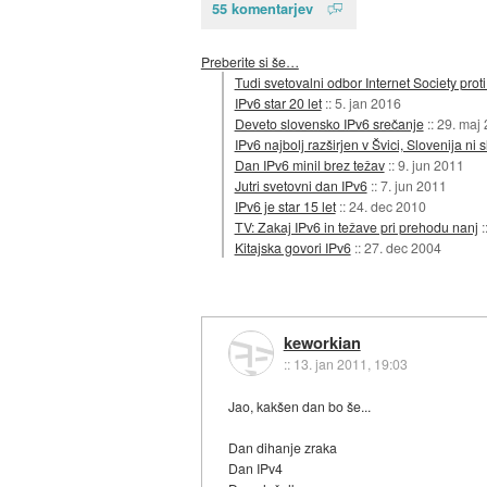
55 komentarjev
Preberite si še…
Tudi svetovalni odbor Internet Society prot
IPv6 star 20 let
::
5. jan 2016
Deveto slovensko IPv6 srečanje
::
29. maj
IPv6 najbolj razširjen v Švici, Slovenija ni 
Dan IPv6 minil brez težav
::
9. jun 2011
Jutri svetovni dan IPv6
::
7. jun 2011
IPv6 je star 15 let
::
24. dec 2010
TV: Zakaj IPv6 in težave pri prehodu nanj
:
Kitajska govori IPv6
::
27. dec 2004
keworkian
::
13. jan 2011, 19:03
Jao, kakšen dan bo še...
Dan dihanje zraka
Dan IPv4