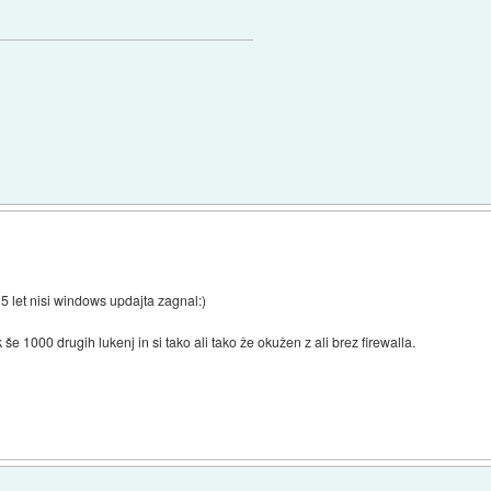
5 let nisi windows updajta zagnal:)
 še 1000 drugih lukenj in si tako ali tako že okužen z ali brez firewalla.