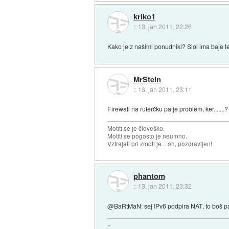
kriko1
::
13. jan 2011, 22:26
Kako je z našimi ponudniki? Siol ima baje te
MrStein
::
13. jan 2011, 23:11
Firewall na ruterčku pa je problem, ker.......?
Motiti se je človeško.
Motiti se pogosto je neumno.
Vztrajati pri zmoti je... oh, pozdravljen!
phantom
::
13. jan 2011, 23:32
@BaRtMaN: sej IPv6 podpira NAT, to boš pač 
~