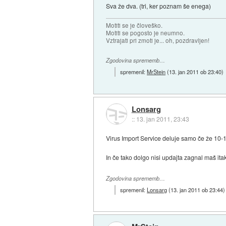
Sva že dva. (tri, ker poznam še enega)
Motiti se je človeško.
Motiti se pogosto je neumno.
Vztrajati pri zmoti je... oh, pozdravljen!
Zgodovina sprememb…
spremenil:
MrStein
(
13. jan 2011 ob 23:40
)
Lonsarg
::
13. jan 2011, 23:43
Virus Import Service deluje samo če že 10-1
In če tako dolgo nisi updajta zagnal maš itak
Zgodovina sprememb…
spremenil:
Lonsarg
(
13. jan 2011 ob 23:44
)