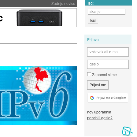
Išči:
Zadnje novice
Prijava
Zapomni si me
nov uporabnik
pozabili geslo?