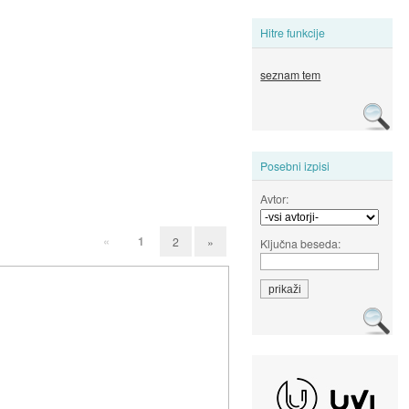
Hitre funkcije
seznam tem
Posebni izpisi
Avtor:
«
1
2
»
Ključna beseda: