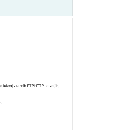
ko lukenj v raznih FTP,HTTP serverjih,
.