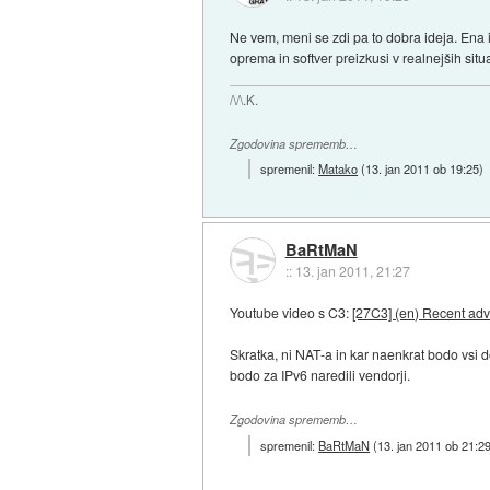
Ne vem, meni se zdi pa to dobra ideja. Ena iz
oprema in softver preizkusi v realnejših situa
/\/\.K.
Zgodovina sprememb…
spremenil:
Matako
(
13. jan 2011 ob 19:25
)
BaRtMaN
::
13. jan 2011, 21:27
Youtube video s C3:
[27C3] (en) Recent adv
Skratka, ni NAT-a in kar naenkrat bodo vsi d
bodo za IPv6 naredili vendorji.
Zgodovina sprememb…
spremenil:
BaRtMaN
(
13. jan 2011 ob 21:2