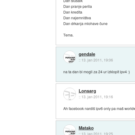
Dan slušalk
Dan pranje perila
Dan kredita
Dan najemništva
Dan drkanja mlohave čune
Tema.
gendale
::
13. jan 2011, 19:06
na ta dan bi mogli za 24 ur izklopit ipv4 :)
Lonsarg
::
13. jan 2011, 19:16
Ah facebook nardiš ipv6 only pa maš worl
Matako
::
13. jan 2011, 19:25