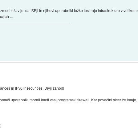
med težav je, da ISPji in njihovi uporabniki težko testirajo infrastrukturo v velikem o
cijah ...
ances in IPv6 insecurities
. Divji zahod!
omači uporabniki morali imeti vsaj programski firewall. Kar povečini sicer že imajo,
9
)