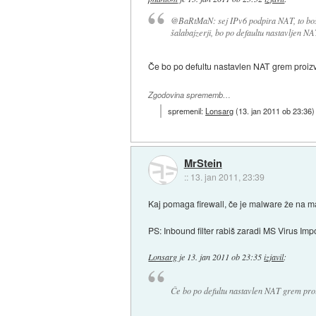
@BaRtMaN: sej IPv6 podpira NAT, to boš p
šalabajzerji, bo po defaultu nastavljen NA
Če bo po defultu nastavlen NAT grem proizva
Zgodovina sprememb…
spremenil:
Lonsarg
(
13. jan 2011 ob 23:36
)
MrStein
::
13. jan 2011, 23:39
Kaj pomaga firewall, če je malware že na m
PS: Inbound filter rabiš zaradi MS Virus Imp
Lonsarg
je
13. jan 2011 ob 23:35
izjavil
:
Če bo po defultu nastavlen NAT grem proizv