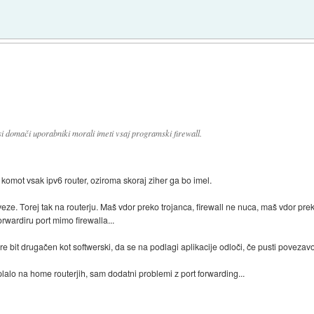
i domači uporabniki morali imeti vsaj programski firewall.
komot vsak ipv6 router, oziroma skoraj ziher ga bo imel.
eze. Torej tak na routerju. Maš vdor preko trojanca, firewall ne nuca, maš vdor pre
orwardiru port mimo firewalla...
bit drugačen kot softwerski, da se na podlagi aplikacije odloči, če pusti povezavo
lalo na home routerjih, sam dodatni problemi z port forwarding...