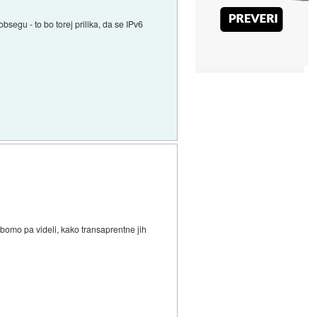
bsegu - to bo torej prilika, da se IPv6
 bomo pa videli, kako transaprentne jih