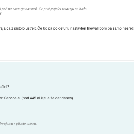
ač na routerju nastavil. Če proizvajalci routerju ne bodo
T.
jalca z pištolo ustrelt. Če bo pa po defultu nastavlen firewall bom pa samo nesreč
ašini?
ort Service-a. (port 445 al kje je že dandanes)
ajalca z pištolo ustrelt.