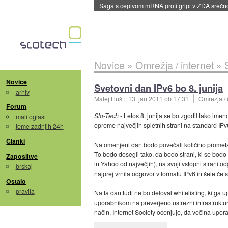
BMW v vozilih začel predvajati reklame
::
dane
Novice
»
Omrežja / internet
»
Novice
Svetovni dan IPv6 bo 8. junija
arhiv
Matej Huš
::
13. jan 2011
ob 17:31
Omrežja / 
Forum
Slo-Tech
- Letos 8. junija
se bo zgodil
tako imeno
mali oglasi
opreme največjih spletnih strani na standard IPv
teme zadnjih 24h
Članki
Na omenjeni dan bodo povečali količino prometa I
To bodo dosegli tako, da bodo strani, ki se bod
Zaposlitve
in Yahoo od največjih), na svoji vstopni strani 
brskaj
najprej vrnila odgovor v formatu IPv6 in šele če
Ostalo
pravila
Na ta dan tudi ne bo deloval
whitelisting
, ki ga 
uporabnikom na preverjeno ustrezni infrastrukturi
način. Internet Society ocenjuje, da večina upo