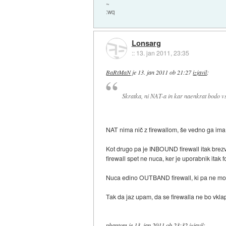
~
:wq
Lonsarg
::
13. jan 2011, 23:35
BaRtMaN
je
13. jan 2011 ob 21:27
izjavil
:
Skratka, ni NAT-a in kar naenkrat bodo vs
NAT nima nič z firewallom, še vedno ga ima 
Kot drugo pa je INBOUND firewall itak brezv
firewall spet ne nuca, ker je uporabnik itak f
Nuca edino OUTBAND firewall, ki pa ne more 
Tak da jaz upam, da se firewalla ne bo vklap
phantom
je
13. jan 2011 ob 23:32
izjavil
: