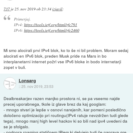
737
je
25. nov 2019 ob 23:34
izjavil
:
Primerjaj.
IPv4:
https://tools.ietf.org/html/rfc791
IPv6:
https://tools.ietf.org/html/rfc2460
Mi smo alocirali prvi IPv4 blok, ko to še ni bil problem. Moram sedaj
alocirati en IPv6 blok, preden Musk pride na Mars in bo
interplanetarni internet požrl vse IPv6 bloke in bodo internetarji
zopet v buli.
Lonsarg
::
25. nov 2019, 23:53
Dealbreakarjev razen manjko prostora ni, se pa vseemo najde
precej uporabnega, tkole iz glave brez da kaj googlam:
- mnogo stvari je lepše v osnovi narejenih, kar pomeni posledično
določeno optimizacijo pri routingu(IPv4 ratuje nevzdržen tudi glede
tega), mnogo manj high level hackov ki so bili nad ipv4 uvedeni da
se je sfolgalo.
- podpora roaming statičnem IPjem ki delujejo tudi če naprava gre