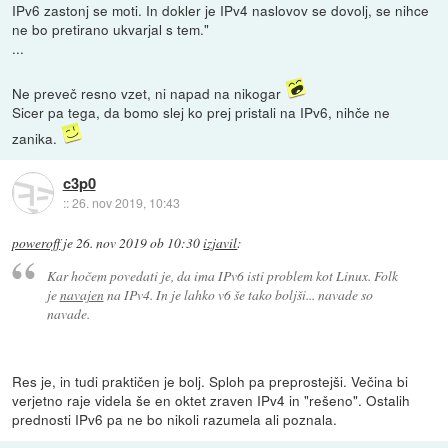
IPv6 zastonj se moti. In dokler je IPv4 naslovov se dovolj, se nihce
ne bo pretirano ukvarjal s tem."
...
Ne preveč resno vzet, ni napad na nikogar
Sicer pa tega, da bomo slej ko prej pristali na IPv6, nihče ne
zanika.
c3p0
::
26. nov 2019, 10:43
poweroff
je
26. nov 2019 ob 10:30
izjavil
:
Kar hočem povedati je, da ima IPv6 isti problem kot Linux. Folk
je
navajen
na IPv4. In je lahko v6 še tako boljši... navade so
navade.
Res je, in tudi praktičen je bolj. Sploh pa preprostejši. Večina bi
verjetno raje videla še en oktet zraven IPv4 in "rešeno". Ostalih
prednosti IPv6 pa ne bo nikoli razumela ali poznala.