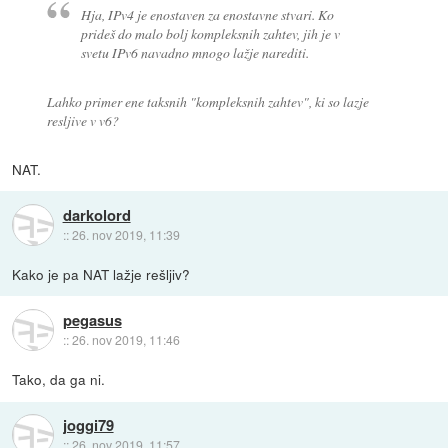
Hja, IPv4 je enostaven za enostavne stvari. Ko
prideš do malo bolj kompleksnih zahtev, jih je v
svetu IPv6 navadno mnogo lažje narediti.
Lahko primer ene taksnih "kompleksnih zahtev", ki so lazje
resljive v v6?
NAT.
darkolord
::
26. nov 2019, 11:39
Kako je pa NAT lažje rešljiv?
pegasus
::
26. nov 2019, 11:46
Tako, da ga ni.
joggi79
::
26. nov 2019, 11:57