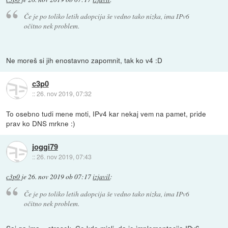
Če je po toliko letih adopcija še vedno tako nizka, ima IPv6
očitno nek problem.
Ne moreš si jih enostavno zapomnit, tak ko v4 :D
c3p0
::
26. nov 2019, 07:32
To osebno tudi mene moti, IPv4 kar nekaj vem na pamet, pride
prav ko DNS mrkne :)
joggi79
::
26. nov 2019, 07:43
c3p0
je
26. nov 2019 ob 07:17
izjavil
:
Če je po toliko letih adopcija še vedno tako nizka, ima IPv6
očitno nek problem.
Saj ga ima... strosek. Ce kdo misli, da je implementacija IPv6