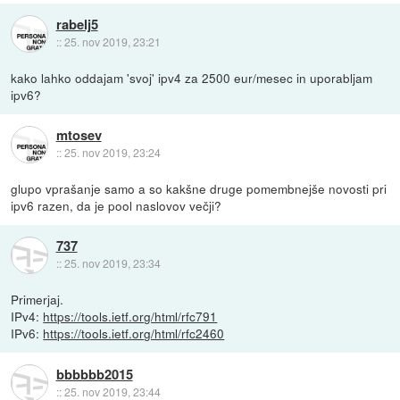
rabelj5
::
25. nov 2019, 23:21
kako lahko oddajam 'svoj' ipv4 za 2500 eur/mesec in uporabljam
ipv6?
mtosev
::
25. nov 2019, 23:24
glupo vprašanje samo a so kakšne druge pomembnejše novosti pri
ipv6 razen, da je pool naslovov večji?
737
::
25. nov 2019, 23:34
Primerjaj.
IPv4:
https://tools.ietf.org/html/rfc791
IPv6:
https://tools.ietf.org/html/rfc2460
bbbbbb2015
::
25. nov 2019, 23:44