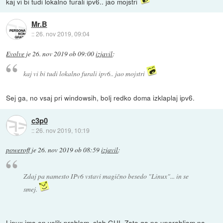
kaj vi bi tudi lokalno furali ipv6.. jao mojstri
Mr.B
::
26. nov 2019, 09:04
Evolve
je
26. nov 2019 ob 09:00
izjavil
:
kaj vi bi tudi lokalno furali ipv6.. jao mojstri
Sej ga, no vsaj pri windowsih, bolj redko doma izklaplaj ipv6.
c3p0
::
26. nov 2019, 10:19
poweroff
je
26. nov 2019 ob 08:59
izjavil
:
Zdaj pa namesto IPv6 vstavi magično besedo "Linux"... in se
smej.
Linux ima en velik problem, slab GUI. Zato ga ne uporabljam na