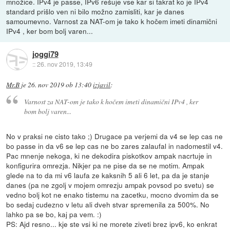
množice. IPv4 je passe, IPv6 rešuje vse kar si takrat ko je IPv4
standard prišlo ven ni bilo možno zamisliti, kar je danes
samoumevno. Varnost za NAT-om je tako k hočem imeti dinamični
IPv4 , ker bom bolj varen...
joggi79
::
26. nov 2019, 13:49
Mr.B
je
26. nov 2019 ob 13:40
izjavil
:
Varnost za NAT-om je tako k hočem imeti dinamični IPv4 , ker
bom bolj varen...
No v praksi ne cisto tako ;) Drugace pa verjemi da v4 se lep cas ne
bo passe in da v6 se lep cas ne bo zares zalaufal in nadomestil v4.
Pac mnenje nekoga, ki ne dekodira piskotkov ampak nacrtuje in
konfigurira omrezja. Nikjer pa ne pise da se ne motim. Ampak
glede na to da mi v6 laufa ze kaksnih 5 ali 6 let, pa da je stanje
danes (pa ne zgolj v mojem omrezju ampak povsod po svetu) se
vedno bolj kot ne enako tistemu na zacetku, mocno dvomim da se
bo sedaj cudezno v letu ali dveh stvar spremenila za 500%. No
lahko pa se bo, kaj pa vem. :)
PS: Ajd resno... kje ste vsi ki ne morete ziveti brez ipv6, ko enkrat