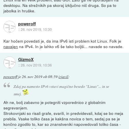
desktopu. Na strežnikih pa skoraj izključno nič druga. So pa to
jabolka in hruške.
poweroff
::
26. nov 2019, 10:30
Kar hočem povedati je, da ima IPv6 isti problem kot Linux. Folk je
navajen
na IPv4. In je lahko v6 še tako boljši... navade so navade.
GizmoX
::
26. nov 2019, 10:36
poweroff
je
26. nov 2019 ob 08:59
izjavil
:
Zdaj pa namesto IPv6 vstavi magično besedo "Linux"... in se
smej.
Ah ne, bolj zabavno je potegniti vzporednico z globalnim
segrevanjem.
Strokovnjaki so risali grafe, svarili, in predvidevali, kdaj se bo meja
prebila. Vsake toliko časa je kakšna novica o tem, sedaj pa se je
končno zgodilo to, kar so znanstveniki napovedovali toliko časa -