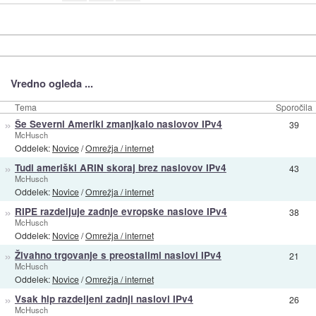
Vredno ogleda ...
Tema
Sporočila
»
Še Severni Ameriki zmanjkalo naslovov IPv4
39
McHusch
Oddelek:
Novice
/
Omrežja / internet
»
Tudi ameriški ARIN skoraj brez naslovov IPv4
43
McHusch
Oddelek:
Novice
/
Omrežja / internet
»
RIPE razdeljuje zadnje evropske naslove IPv4
38
McHusch
Oddelek:
Novice
/
Omrežja / internet
»
Živahno trgovanje s preostalimi naslovi IPv4
21
McHusch
Oddelek:
Novice
/
Omrežja / internet
»
Vsak hip razdeljeni zadnji naslovi IPv4
26
McHusch