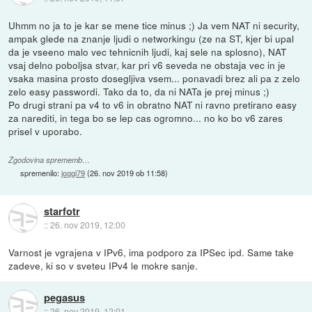
Uhmm no ja to je kar se mene tice minus ;) Ja vem NAT ni security,
ampak glede na znanje ljudi o networkingu (ze na ST, kjer bi upal
da je vseeno malo vec tehnicnih ljudi, kaj sele na splosno), NAT
vsaj delno poboljsa stvar, kar pri v6 seveda ne obstaja vec in je
vsaka masina prosto dosegljiva vsem... ponavadi brez ali pa z zelo
zelo easy passwordi. Tako da to, da ni NATa je prej minus ;)
Po drugi strani pa v4 to v6 in obratno NAT ni ravno pretirano easy
za narediti, in tega bo se lep cas ogromno... no ko bo v6 zares
prisel v uporabo.
Zgodovina sprememb…
spremenilo:
joggi79
(
26. nov 2019 ob 11:58
)
starfotr
::
26. nov 2019, 12:00
Varnost je vgrajena v IPv6, ima podporo za IPSec ipd. Same take
zadeve, ki so v sveteu IPv4 le mokre sanje.
pegasus
::
26. nov 2019, 12:01