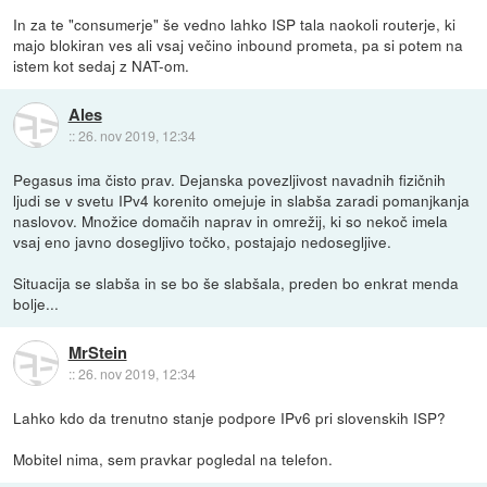
In za te "consumerje" še vedno lahko ISP tala naokoli routerje, ki
majo blokiran ves ali vsaj večino inbound prometa, pa si potem na
istem kot sedaj z NAT-om.
Ales
::
26. nov 2019, 12:34
Pegasus ima čisto prav. Dejanska povezljivost navadnih fizičnih
ljudi se v svetu IPv4 korenito omejuje in slabša zaradi pomanjkanja
naslovov. Množice domačih naprav in omrežij, ki so nekoč imela
vsaj eno javno dosegljivo točko, postajajo nedosegljive.
Situacija se slabša in se bo še slabšala, preden bo enkrat menda
bolje...
MrStein
::
26. nov 2019, 12:34
Lahko kdo da trenutno stanje podpore IPv6 pri slovenskih ISP?
Mobitel nima, sem pravkar pogledal na telefon.