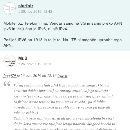
starfotr
::
26. nov 2019, 12:42
Mobitel oz. Telekom ima. Vendar samo na 3G in samo preko APN
ipv6 in izključno je IPv6, ni nič IPv4.
Pošlješ IPV6 na 1918 in to je to. Na LTE ni mogoče uproabit tega
APN.
Mr.B
::
26. nov 2019, 13:12
joggi79
je
26. nov 2019 ob 12:16
izjavil
:
Pa saj realno imas tudi z NATom svobodo izrazanja :) No ok
govorim dokler imas vsaj na zunanji strani tvojega routerja
javni ip (pri nas zaenkrat je, se bo pa prej ali slej spremenilo da
za fizicne osebe tega ne bo vec... na v4 seveda), pa si lahko
naredis nat in je... ce znas ni problema, ce ne znas pa tako ali
tako ne rabis :)
Sedaj ali ovce rabijo pastirja ali ne... ne vem naceloma bi rekel
da ja, ker drugace vse zblojene letajo naokoli. Mogoce je celo to
zares idealna primerjava. Ovce ali krave v vseh teh stoletjih niso