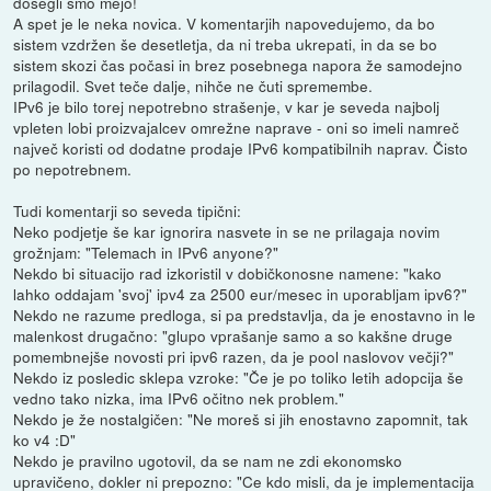
dosegli smo mejo!
A spet je le neka novica. V komentarjih napovedujemo, da bo
sistem vzdržen še desetletja, da ni treba ukrepati, in da se bo
sistem skozi čas počasi in brez posebnega napora že samodejno
prilagodil. Svet teče dalje, nihče ne čuti spremembe.
IPv6 je bilo torej nepotrebno strašenje, v kar je seveda najbolj
vpleten lobi proizvajalcev omrežne naprave - oni so imeli namreč
največ koristi od dodatne prodaje IPv6 kompatibilnih naprav. Čisto
po nepotrebnem.
Tudi komentarji so seveda tipični:
Neko podjetje še kar ignorira nasvete in se ne prilagaja novim
grožnjam: "Telemach in IPv6 anyone?"
Nekdo bi situacijo rad izkoristil v dobičkonosne namene: "kako
lahko oddajam 'svoj' ipv4 za 2500 eur/mesec in uporabljam ipv6?"
Nekdo ne razume predloga, si pa predstavlja, da je enostavno in le
malenkost drugačno: "glupo vprašanje samo a so kakšne druge
pomembnejše novosti pri ipv6 razen, da je pool naslovov večji?"
Nekdo iz posledic sklepa vzroke: "Če je po toliko letih adopcija še
vedno tako nizka, ima IPv6 očitno nek problem."
Nekdo je že nostalgičen: "Ne moreš si jih enostavno zapomnit, tak
ko v4 :D"
Nekdo je pravilno ugotovil, da se nam ne zdi ekonomsko
upravičeno, dokler ni prepozno: "Ce kdo misli, da je implementacija