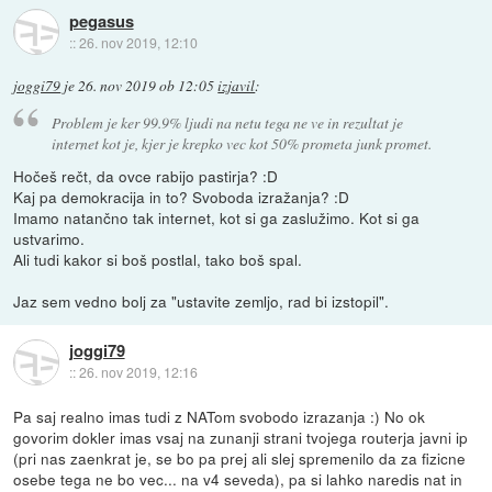
pegasus
::
26. nov 2019, 12:10
joggi79
je
26. nov 2019 ob 12:05
izjavil
:
Problem je ker 99.9% ljudi na netu tega ne ve in rezultat je
internet kot je, kjer je krepko vec kot 50% prometa junk promet.
Hočeš rečt, da ovce rabijo pastirja? :D
Kaj pa demokracija in to? Svoboda izražanja? :D
Imamo natančno tak internet, kot si ga zaslužimo. Kot si ga
ustvarimo.
Ali tudi kakor si boš postlal, tako boš spal.
Jaz sem vedno bolj za "ustavite zemljo, rad bi izstopil".
joggi79
::
26. nov 2019, 12:16
Pa saj realno imas tudi z NATom svobodo izrazanja :) No ok
govorim dokler imas vsaj na zunanji strani tvojega routerja javni ip
(pri nas zaenkrat je, se bo pa prej ali slej spremenilo da za fizicne
osebe tega ne bo vec... na v4 seveda), pa si lahko naredis nat in