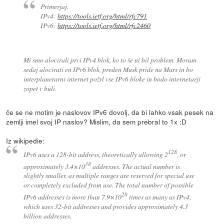
Primerjaj.
IPv4:
https://tools.ietf.org/html/rfc791
IPv6:
https://tools.ietf.org/html/rfc2460
Mi smo alocirali prvi IPv4 blok, ko to še ni bil problem. Moram
sedaj alocirati en IPv6 blok, preden Musk pride na Mars in bo
interplanetarni internet požrl vse IPv6 bloke in bodo internetarji
zopet v buli.
če se ne motim je naslovov IPv6 dovolj, da bi lahko vsak pesek na
zemlji imel svoj IP naslov? Mislim, da sem prebral to 1x :D
Iz wikipedie:
128
IPv6 uses a 128-bit address, theoretically allowing 2
, or
38
approximately 3.4×10
addresses. The actual number is
slightly smaller, as multiple ranges are reserved for special use
or completely excluded from use. The total number of possible
28
IPv6 addresses is more than 7.9×10
times as many as IPv4,
which uses 32-bit addresses and provides approximately 4.3
billion addresses.