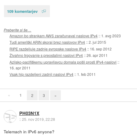
109 komentarjev
Preberite si še…
Amazon bo strankam AWS zaračunaval naslove IPv4
::
1. avg 2023
Tudi ameriški ARIN skoraj brez naslovov IPv4
::
2. jul 2015
RIPE razdeljuje zadnje evropske naslove IPv4
::
16. sep 2012
Živahno trgovanje s preostalimi naslovi IPv4
::
26. apr 2011
Azijsko-pacifiškemu upravljavcu domala pošli prosti IPv4-naslovi
::
16. apr 2011
Vsak hip razdeljeni zadnji naslovi IPv4
::
1. feb 2011
«
1
2
3
»
PH03N1X
::
25. nov 2019, 22:28
Telemach in IPv6 anyone?