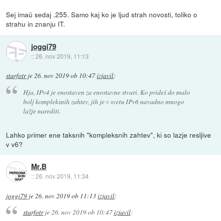
Sej imaü sedaj .255. Samo kaj ko je ljud strah novosti, toliko o
strahu in znanju IT.
joggi79
::
26. nov 2019, 11:13
starfotr
je
26. nov 2019 ob 10:47
izjavil
:
Hja, IPv4 je enostaven za enostavne stvari. Ko prideš do malo
bolj kompleksnih zahtev, jih je v svetu IPv6 navadno mnogo
lažje narediti.
Lahko primer ene taksnih "kompleksnih zahtev", ki so lazje resljive
v v6?
Mr.B
::
26. nov 2019, 11:34
joggi79
je
26. nov 2019 ob 11:13
izjavil
:
starfotr
je
26. nov 2019 ob 10:47
izjavil
: