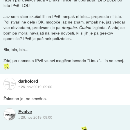
leto IPv6, LOL!
Jaz sem sicer skušal iti na IPv6, ampak ni isto... preprosto ni isto.
Pol stvari ne dela (OK, mogoče jaz ne znam, ampak ne, jaz vendar
vse obvladam), predvsem je pa
.
izgleda. A zdaj se
drugače
Čudno
bom pa moral navajati na neke novosti, ki si jih je pa geekov
spomnilo? IPv6 je pač nek polizdelek.
Bla, bla, bla...
Zdaj pa namesto IPv6 vstavi magično besedo "Linux"... in se smej.
darkolord
::
26. nov 2019, 09:00
Žalostno je, ne smešno.
Evolve
::
26. nov 2019, 09:00