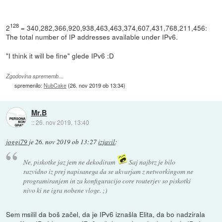
128
2
= 340,282,366,920,938,463,463,374,607,431,768,211,456:
The total number of IP addresses available under IPv6.
"I think it will be fine" glede IPv6 :D
Zgodovina sprememb…
spremenilo:
NubCake
(
26. nov 2019 ob 13:34
)
Mr.B
::
26. nov 2019, 13:40
joggi79
je
26. nov 2019 ob 13:27
izjavil
:
Ne, piskotke jaz jem ne dekodiram
Saj najbrz je bilo
razvidno iz prej napisanega da se ukvarjam z networkingom ne
programiranjem in za konfiguracijo core routerjev so piskotki
nivo ki ne igra nobene vloge. ;)
Sem msilil da boš začel, da je IPv6 iznašla Elita, da bo nadzirala