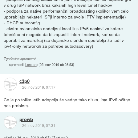
v drug ISP network brez kakšnih high level tunel hackov
- podpora za native performančni broadcasting (kolikor vem celo
uporabljajo nekateri ISPji interno za svoje IPTV implementacije)
- DHCP autoconfig
- ekstra avtomatsko dodeljeni local-link IPv6 naslovi za katere
tehnično ni mogoče da bi zapustili interni network, kar se da
uporabit za marsikaj (se dejansko s pridom uporablja že tudi v
ipv4-only networkih za potrebe autodiscovery)
Zgodovina sprememb…
spremenil:
Lonsarg
(
25. nov 2019 ob 23:53
)
c3p0
::
26. nov 2019, 07:17
Če je po toliko letih adopcija še vedno tako nizka, ima IPv6 očitno
nek problem.
prowb
::
26. nov 2019, 07:31
c3p0
je
26. nov 2019 ob 07:17
izjavil
: