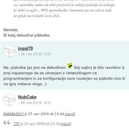
vec sposobne same od sebe preziveti in rabijo pastirja in nekoga,
ki skrbi za njih.... 99% uporabnikov interneta pa na zalost tudi,
ne glede na to kako se to slisi.
Seveda,
Si kdaj dekodiral piškotke.
joggi79
::
26. nov 2019, 13:27
Ne, piskotke jaz jem ne dekodiram
Saj najbrz je bilo razvidno iz
prej napisanega da se ukvarjam z networkingom ne
programiranjem in za konfiguracijo core routerjev so piskotki nivo ki
ne igra nobene vloge. ;)
NubCake
::
26. nov 2019, 13:31
bbbbbb2015
je
25. nov 2019 ob 23:44
izjavil
:
737
je
25. nov 2019 ob 23:34
izjavil
: