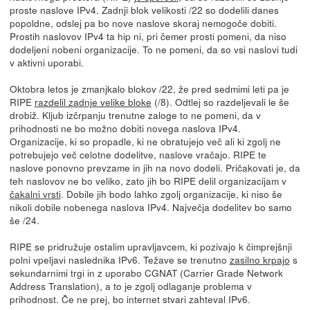
proste naslove IPv4. Zadnji blok velikosti /22 so dodelili danes
popoldne, odslej pa bo nove naslove skoraj nemogoče dobiti.
Prostih naslovov IPv4 ta hip ni, pri čemer prosti pomeni, da niso
dodeljeni nobeni organizacije. To ne pomeni, da so vsi naslovi tudi
v aktivni uporabi.
Oktobra letos je zmanjkalo blokov /22, že pred sedmimi leti pa je
RIPE
razdelil zadnje velike bloke
(/8). Odtlej so razdeljevali le še
drobiž. Kljub izčrpanju trenutne zaloge to ne pomeni, da v
prihodnosti ne bo možno dobiti novega naslova IPv4.
Organizacije, ki so propadle, ki ne obratujejo več ali ki zgolj ne
potrebujejo več celotne dodelitve, naslove vračajo. RIPE te
naslove ponovno prevzame in jih na novo dodeli. Pričakovati je, da
teh naslovov ne bo veliko, zato jih bo RIPE delil organizacijam v
čakalni vrsti
. Dobile jih bodo lahko zgolj organizacije, ki niso še
nikoli dobile nobenega naslova IPv4. Največja dodelitev bo samo
še /24.
RIPE se pridružuje ostalim upravljavcem, ki pozivajo k čimprejšnji
polni vpeljavi naslednika IPv6. Težave se trenutno
zasilno krpajo
s
sekundarnimi trgi in z uporabo CGNAT (Carrier Grade Network
Address Translation), a to je zgolj odlaganje problema v
prihodnost. Če ne prej, bo internet stvari zahteval IPv6.