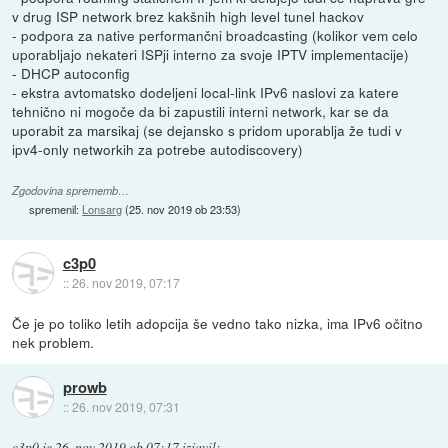
v drug ISP network brez kakšnih high level tunel hackov
- podpora za native performančni broadcasting (kolikor vem celo
uporabljajo nekateri ISPji interno za svoje IPTV implementacije)
- DHCP autoconfig
- ekstra avtomatsko dodeljeni local-link IPv6 naslovi za katere
tehnično ni mogoče da bi zapustili interni network, kar se da
uporabit za marsikaj (se dejansko s pridom uporablja že tudi v
ipv4-only networkih za potrebe autodiscovery)
Zgodovina sprememb…
spremenil:
Lonsarg
(
25. nov 2019 ob 23:53
)
c3p0
::
26. nov 2019, 07:17
Če je po toliko letih adopcija še vedno tako nizka, ima IPv6 očitno
nek problem.
prowb
::
26. nov 2019, 07:31
c3p0
je
26. nov 2019 ob 07:17
izjavil
: