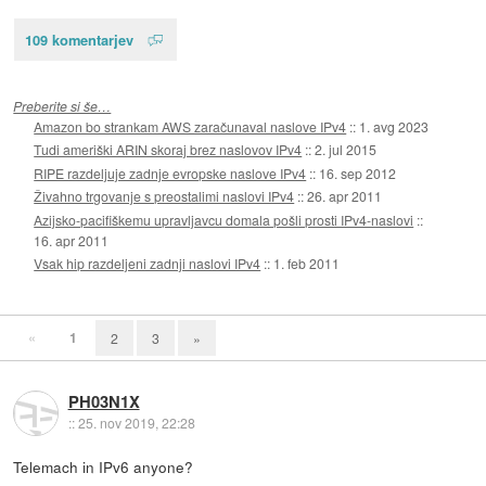
109 komentarjev
Preberite si še…
Amazon bo strankam AWS zaračunaval naslove IPv4
::
1. avg 2023
Tudi ameriški ARIN skoraj brez naslovov IPv4
::
2. jul 2015
RIPE razdeljuje zadnje evropske naslove IPv4
::
16. sep 2012
Živahno trgovanje s preostalimi naslovi IPv4
::
26. apr 2011
Azijsko-pacifiškemu upravljavcu domala pošli prosti IPv4-naslovi
::
16. apr 2011
Vsak hip razdeljeni zadnji naslovi IPv4
::
1. feb 2011
«
1
2
3
»
PH03N1X
::
25. nov 2019, 22:28
Telemach in IPv6 anyone?