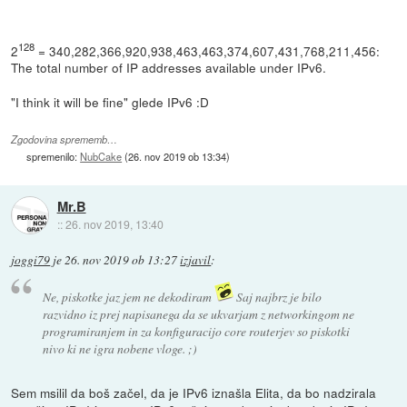
128
2
= 340,282,366,920,938,463,463,374,607,431,768,211,456:
The total number of IP addresses available under IPv6.
"I think it will be fine" glede IPv6 :D
Zgodovina sprememb…
spremenilo:
NubCake
(
26. nov 2019 ob 13:34
)
Mr.B
::
26. nov 2019, 13:40
joggi79
je
26. nov 2019 ob 13:27
izjavil
:
Ne, piskotke jaz jem ne dekodiram
Saj najbrz je bilo
razvidno iz prej napisanega da se ukvarjam z networkingom ne
programiranjem in za konfiguracijo core routerjev so piskotki
nivo ki ne igra nobene vloge. ;)
Sem msilil da boš začel, da je IPv6 iznašla Elita, da bo nadzirala