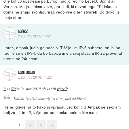
dlje kot v6 upstream po Evropi nudijo recimo Level3, Sprint ali
Verizon. Ma ja... nima veze, par ljudi, ki navadnega TPLinka za
doma ne znajo skonfigurirati vedo vse o teh stvareh. Bo dovolj z
moje strani.
c3p0
::
26. nov 2019, 14:21
Laufa, ampak ljudje ga nočejo. Tiščijo jim IPv6 subnete, oni bi pa
radi le še en IPv4, da bo babica imela svoj statični IP, za preverjat
vreme na 24ur.com.
pegasus
::
26. nov 2019, 14:23
joggi79
je
26. nov 2019 ob 14:16
izjavil
:
Koliko "velikih omrezij" si ti ze videl od blizu?
Hehe, glede na to kako si vprašal, več kot ti ;) Ampak se sekiram
bolj za L1 in L2, višje gor po stacku hočem čim manj.
«
1
2
3
»