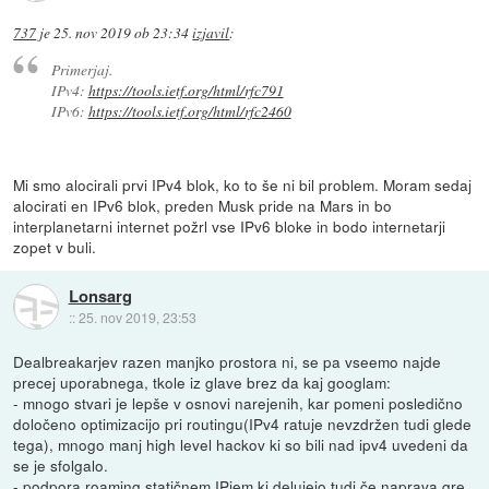
737
je
25. nov 2019 ob 23:34
izjavil
:
Primerjaj.
IPv4:
https://tools.ietf.org/html/rfc791
IPv6:
https://tools.ietf.org/html/rfc2460
Mi smo alocirali prvi IPv4 blok, ko to še ni bil problem. Moram sedaj
alocirati en IPv6 blok, preden Musk pride na Mars in bo
interplanetarni internet požrl vse IPv6 bloke in bodo internetarji
zopet v buli.
Lonsarg
::
25. nov 2019, 23:53
Dealbreakarjev razen manjko prostora ni, se pa vseemo najde
precej uporabnega, tkole iz glave brez da kaj googlam:
- mnogo stvari je lepše v osnovi narejenih, kar pomeni posledično
določeno optimizacijo pri routingu(IPv4 ratuje nevzdržen tudi glede
tega), mnogo manj high level hackov ki so bili nad ipv4 uvedeni da
se je sfolgalo.
- podpora roaming statičnem IPjem ki delujejo tudi če naprava gre