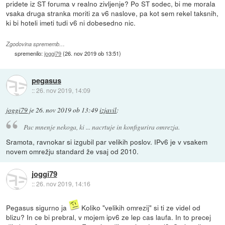
pridete iz ST foruma v realno zivljenje? Po ST sodec, bi me morala
vsaka druga stranka moriti za v6 naslove, pa kot sem rekel taksnih,
ki bi hoteli imeti tudi v6 ni dobesedno nic.
Zgodovina sprememb…
spremenilo:
joggi79
(
26. nov 2019 ob 13:51
)
pegasus
::
26. nov 2019, 14:09
joggi79
je
26. nov 2019 ob 13:49
izjavil
:
Pac mnenje nekoga, ki ... nacrtuje in konfigurira omrezja.
Sramota, ravnokar si izgubil par velikih poslov. IPv6 je v vsakem
novem omrežju standard že vsaj od 2010.
joggi79
::
26. nov 2019, 14:16
Pegasus sigurno ja
Koliko "velikih omrezij" si ti ze videl od
blizu? In ce bi prebral, v mojem ipv6 ze lep cas laufa. In to precej