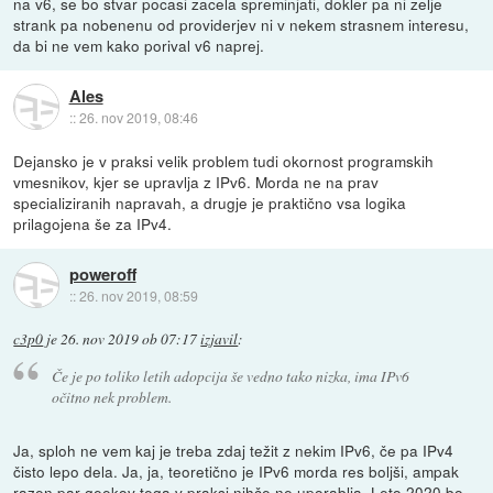
na v6, se bo stvar pocasi zacela spreminjati, dokler pa ni zelje
strank pa nobenenu od providerjev ni v nekem strasnem interesu,
da bi ne vem kako porival v6 naprej.
Ales
::
26. nov 2019, 08:46
Dejansko je v praksi velik problem tudi okornost programskih
vmesnikov, kjer se upravlja z IPv6. Morda ne na prav
specializiranih napravah, a drugje je praktično vsa logika
prilagojena še za IPv4.
poweroff
::
26. nov 2019, 08:59
c3p0
je
26. nov 2019 ob 07:17
izjavil
:
Če je po toliko letih adopcija še vedno tako nizka, ima IPv6
očitno nek problem.
Ja, sploh ne vem kaj je treba zdaj težit z nekim IPv6, če pa IPv4
čisto lepo dela. Ja, ja, teoretično je IPv6 morda res boljši, ampak
razen par geekov tega v praksi nihče ne uporablja. Leto 2020 bo