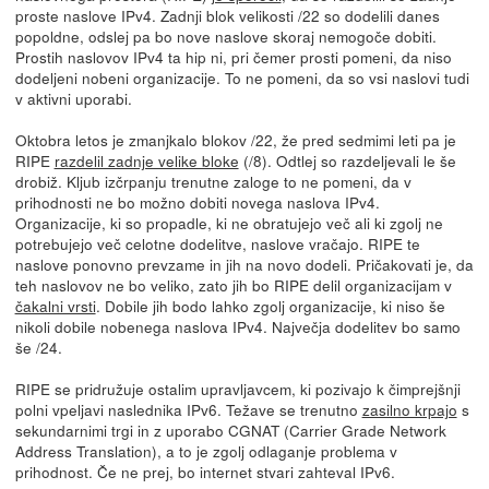
proste naslove IPv4. Zadnji blok velikosti /22 so dodelili danes
popoldne, odslej pa bo nove naslove skoraj nemogoče dobiti.
Prostih naslovov IPv4 ta hip ni, pri čemer prosti pomeni, da niso
dodeljeni nobeni organizacije. To ne pomeni, da so vsi naslovi tudi
v aktivni uporabi.
Oktobra letos je zmanjkalo blokov /22, že pred sedmimi leti pa je
RIPE
razdelil zadnje velike bloke
(/8). Odtlej so razdeljevali le še
drobiž. Kljub izčrpanju trenutne zaloge to ne pomeni, da v
prihodnosti ne bo možno dobiti novega naslova IPv4.
Organizacije, ki so propadle, ki ne obratujejo več ali ki zgolj ne
potrebujejo več celotne dodelitve, naslove vračajo. RIPE te
naslove ponovno prevzame in jih na novo dodeli. Pričakovati je, da
teh naslovov ne bo veliko, zato jih bo RIPE delil organizacijam v
čakalni vrsti
. Dobile jih bodo lahko zgolj organizacije, ki niso še
nikoli dobile nobenega naslova IPv4. Največja dodelitev bo samo
še /24.
RIPE se pridružuje ostalim upravljavcem, ki pozivajo k čimprejšnji
polni vpeljavi naslednika IPv6. Težave se trenutno
zasilno krpajo
s
sekundarnimi trgi in z uporabo CGNAT (Carrier Grade Network
Address Translation), a to je zgolj odlaganje problema v
prihodnost. Če ne prej, bo internet stvari zahteval IPv6.