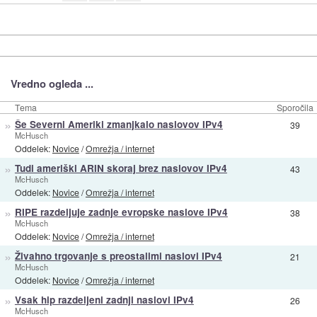
Vredno ogleda ...
Tema
Sporočila
»
Še Severni Ameriki zmanjkalo naslovov IPv4
39
McHusch
Oddelek:
Novice
/
Omrežja / internet
»
Tudi ameriški ARIN skoraj brez naslovov IPv4
43
McHusch
Oddelek:
Novice
/
Omrežja / internet
»
RIPE razdeljuje zadnje evropske naslove IPv4
38
McHusch
Oddelek:
Novice
/
Omrežja / internet
»
Živahno trgovanje s preostalimi naslovi IPv4
21
McHusch
Oddelek:
Novice
/
Omrežja / internet
»
Vsak hip razdeljeni zadnji naslovi IPv4
26
McHusch