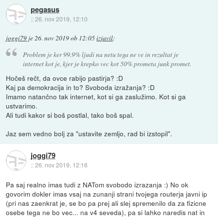
pegasus
::
26. nov 2019, 12:10
joggi79
je
26. nov 2019 ob 12:05
izjavil
:
Problem je ker 99.9% ljudi na netu tega ne ve in rezultat je
internet kot je, kjer je krepko vec kot 50% prometa junk promet.
Hočeš rečt, da ovce rabijo pastirja? :D
Kaj pa demokracija in to? Svoboda izražanja? :D
Imamo natančno tak internet, kot si ga zaslužimo. Kot si ga
ustvarimo.
Ali tudi kakor si boš postlal, tako boš spal.
Jaz sem vedno bolj za "ustavite zemljo, rad bi izstopil".
joggi79
::
26. nov 2019, 12:16
Pa saj realno imas tudi z NATom svobodo izrazanja :) No ok
govorim dokler imas vsaj na zunanji strani tvojega routerja javni ip
(pri nas zaenkrat je, se bo pa prej ali slej spremenilo da za fizicne
osebe tega ne bo vec... na v4 seveda), pa si lahko naredis nat in