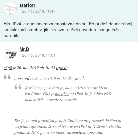
starfotr
::
26. nov 2019, 10:47
Hja, IPv4 je enostaven za enostavne stvari. Ko prideš do malo bolj
kompleksnih zahtev, jih je v svetu IPv6 navadno mnogo lažje
narediti.
Mr.B
::
26. nov 2019, 11:01
c3p0
je
26. nov 2019 ob 10:43
izjavil
:
poweroff
je
26. nov 2019 ob 10:30
izjavil
:
Kar hočem povedati je, da ima IPv6 isti problem
kot Linux. Folk je
navajen
na IPv4. In je lahko v6 še
tako boljši... navade so navade.
Res je, in tudi praktičen je bolj. Sploh pa preprostejši. Večina bi
verjetno raje videla še en oktet zraven IPv4 in "rešeno". Ostalih
prednosti IPv6 pa ne bo nikoli razumela ali poznala.