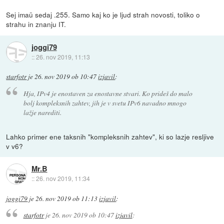
Sej imaü sedaj .255. Samo kaj ko je ljud strah novosti, toliko o
strahu in znanju IT.
joggi79
::
26. nov 2019, 11:13
starfotr
je
26. nov 2019 ob 10:47
izjavil
:
Hja, IPv4 je enostaven za enostavne stvari. Ko prideš do malo
bolj kompleksnih zahtev, jih je v svetu IPv6 navadno mnogo
lažje narediti.
Lahko primer ene taksnih "kompleksnih zahtev", ki so lazje resljive
v v6?
Mr.B
::
26. nov 2019, 11:34
joggi79
je
26. nov 2019 ob 11:13
izjavil
:
starfotr
je
26. nov 2019 ob 10:47
izjavil
: