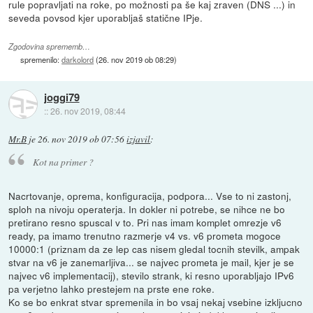
rule popravljati na roke, po možnosti pa še kaj zraven (DNS ...) in
seveda povsod kjer uporabljaš statične IPje.
Zgodovina sprememb…
spremenilo:
darkolord
(
26. nov 2019 ob 08:29
)
joggi79
::
26. nov 2019, 08:44
Mr.B
je
26. nov 2019 ob 07:56
izjavil
:
Kot na primer ?
Nacrtovanje, oprema, konfiguracija, podpora... Vse to ni zastonj,
sploh na nivoju operaterja. In dokler ni potrebe, se nihce ne bo
pretirano resno spuscal v to. Pri nas imam komplet omrezje v6
ready, pa imamo trenutno razmerje v4 vs. v6 prometa mogoce
10000:1 (priznam da ze lep cas nisem gledal tocnih stevilk, ampak
stvar na v6 je zanemarljiva... se najvec prometa je mail, kjer je se
najvec v6 implementacij), stevilo strank, ki resno uporabljajo IPv6
pa verjetno lahko prestejem na prste ene roke.
Ko se bo enkrat stvar spremenila in bo vsaj nekaj vsebine izkljucno