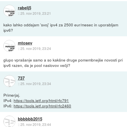
rabelj5
::
25. nov 2019, 23:21
kako lahko oddajam 'svoj' ipv4 za 2500 eur/mesec in uporabljam
ipv6?
mtosev
::
25. nov 2019, 23:24
glupo vprašanje samo a so kakšne druge pomembnejše novosti pri
ipv6 razen, da je pool naslovov večji?
737
::
25. nov 2019, 23:34
Primerjaj.
IPv4:
https://tools.ietf.org/html/rfc791
IPv6:
https://tools.ietf.org/html/rfc2460
bbbbbb2015
::
25. nov 2019, 23:44