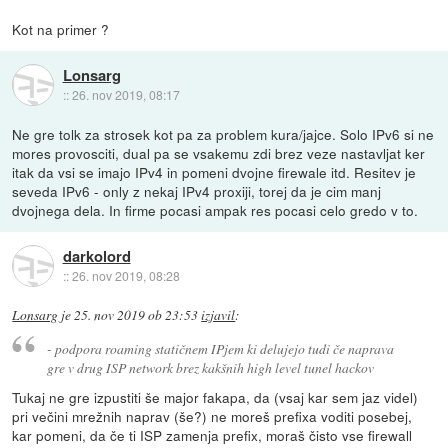
Kot na primer ?
Lonsarg
::
26. nov 2019, 08:17
Ne gre tolk za strosek kot pa za problem kura/jajce. Solo IPv6 si ne
mores provosciti, dual pa se vsakemu zdi brez veze nastavljat ker
itak da vsi se imajo IPv4 in pomeni dvojne firewale itd. Resitev je
seveda IPv6 - only z nekaj IPv4 proxiji, torej da je cim manj
dvojnega dela. In firme pocasi ampak res pocasi celo gredo v to.
darkolord
::
26. nov 2019, 08:28
Lonsarg
je
25. nov 2019 ob 23:53
izjavil
:
- podpora roaming statičnem IPjem ki delujejo tudi če naprava
gre v drug ISP network brez kakšnih high level tunel hackov
Tukaj ne gre izpustiti še major fakapa, da (vsaj kar sem jaz videl)
pri večini mrežnih naprav (še?) ne moreš prefixa voditi posebej,
kar pomeni, da če ti ISP zamenja prefix, moraš čisto vse firewall