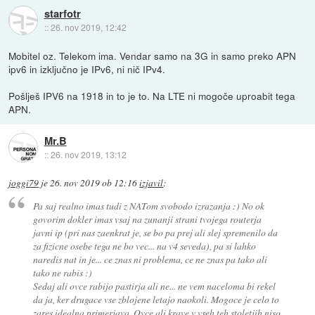
starfotr
::
26. nov 2019, 12:42
Mobitel oz. Telekom ima. Vendar samo na 3G in samo preko APN
ipv6 in izključno je IPv6, ni nič IPv4.
Pošlješ IPV6 na 1918 in to je to. Na LTE ni mogoče uproabit tega
APN.
Mr.B
::
26. nov 2019, 13:12
joggi79
je
26. nov 2019 ob 12:16
izjavil
:
Pa saj realno imas tudi z NATom svobodo izrazanja :) No ok
govorim dokler imas vsaj na zunanji strani tvojega routerja
javni ip (pri nas zaenkrat je, se bo pa prej ali slej spremenilo da
za fizicne osebe tega ne bo vec... na v4 seveda), pa si lahko
naredis nat in je... ce znas ni problema, ce ne znas pa tako ali
tako ne rabis :)
Sedaj ali ovce rabijo pastirja ali ne... ne vem naceloma bi rekel
da ja, ker drugace vse zblojene letajo naokoli. Mogoce je celo to
zares idealna primerjava. Ovce ali krave v vseh teh stoletjih niso