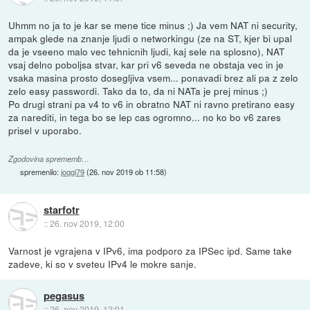
Uhmm no ja to je kar se mene tice minus ;) Ja vem NAT ni security,
ampak glede na znanje ljudi o networkingu (ze na ST, kjer bi upal
da je vseeno malo vec tehnicnih ljudi, kaj sele na splosno), NAT
vsaj delno poboljsa stvar, kar pri v6 seveda ne obstaja vec in je
vsaka masina prosto dosegljiva vsem... ponavadi brez ali pa z zelo
zelo easy passwordi. Tako da to, da ni NATa je prej minus ;)
Po drugi strani pa v4 to v6 in obratno NAT ni ravno pretirano easy
za narediti, in tega bo se lep cas ogromno... no ko bo v6 zares
prisel v uporabo.
Zgodovina sprememb…
spremenilo:
joggi79
(
26. nov 2019 ob 11:58
)
starfotr
::
26. nov 2019, 12:00
Varnost je vgrajena v IPv6, ima podporo za IPSec ipd. Same take
zadeve, ki so v sveteu IPv4 le mokre sanje.
pegasus
::
26. nov 2019, 12:01