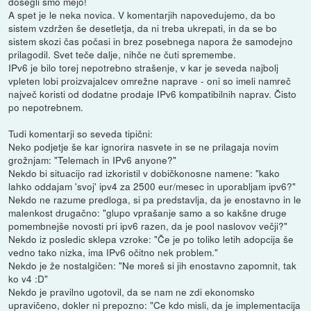
dosegli smo mejo!
A spet je le neka novica. V komentarjih napovedujemo, da bo
sistem vzdržen še desetletja, da ni treba ukrepati, in da se bo
sistem skozi čas počasi in brez posebnega napora že samodejno
prilagodil. Svet teče dalje, nihče ne čuti spremembe.
IPv6 je bilo torej nepotrebno strašenje, v kar je seveda najbolj
vpleten lobi proizvajalcev omrežne naprave - oni so imeli namreč
največ koristi od dodatne prodaje IPv6 kompatibilnih naprav. Čisto
po nepotrebnem.
Tudi komentarji so seveda tipični:
Neko podjetje še kar ignorira nasvete in se ne prilagaja novim
grožnjam: "Telemach in IPv6 anyone?"
Nekdo bi situacijo rad izkoristil v dobičkonosne namene: "kako
lahko oddajam 'svoj' ipv4 za 2500 eur/mesec in uporabljam ipv6?"
Nekdo ne razume predloga, si pa predstavlja, da je enostavno in le
malenkost drugačno: "glupo vprašanje samo a so kakšne druge
pomembnejše novosti pri ipv6 razen, da je pool naslovov večji?"
Nekdo iz posledic sklepa vzroke: "Če je po toliko letih adopcija še
vedno tako nizka, ima IPv6 očitno nek problem."
Nekdo je že nostalgičen: "Ne moreš si jih enostavno zapomnit, tak
ko v4 :D"
Nekdo je pravilno ugotovil, da se nam ne zdi ekonomsko
upravičeno, dokler ni prepozno: "Ce kdo misli, da je implementacija