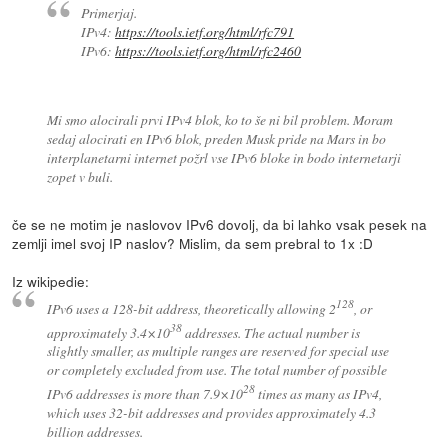
Primerjaj.
IPv4:
https://tools.ietf.org/html/rfc791
IPv6:
https://tools.ietf.org/html/rfc2460
Mi smo alocirali prvi IPv4 blok, ko to še ni bil problem. Moram
sedaj alocirati en IPv6 blok, preden Musk pride na Mars in bo
interplanetarni internet požrl vse IPv6 bloke in bodo internetarji
zopet v buli.
če se ne motim je naslovov IPv6 dovolj, da bi lahko vsak pesek na
zemlji imel svoj IP naslov? Mislim, da sem prebral to 1x :D
Iz wikipedie:
128
IPv6 uses a 128-bit address, theoretically allowing 2
, or
38
approximately 3.4×10
addresses. The actual number is
slightly smaller, as multiple ranges are reserved for special use
or completely excluded from use. The total number of possible
28
IPv6 addresses is more than 7.9×10
times as many as IPv4,
which uses 32-bit addresses and provides approximately 4.3
billion addresses.