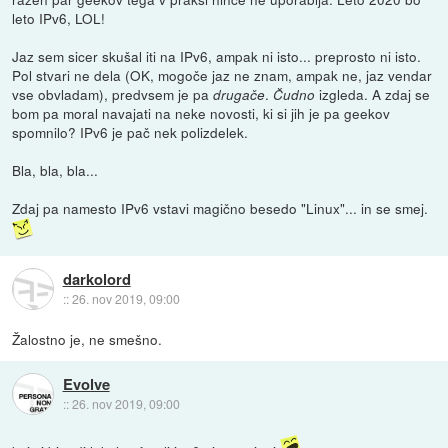
leto IPv6, LOL!
Jaz sem sicer skušal iti na IPv6, ampak ni isto... preprosto ni isto.
Pol stvari ne dela (OK, mogoče jaz ne znam, ampak ne, jaz vendar
vse obvladam), predvsem je pa
.
izgleda. A zdaj se
drugače
Čudno
bom pa moral navajati na neke novosti, ki si jih je pa geekov
spomnilo? IPv6 je pač nek polizdelek.
Bla, bla, bla...
Zdaj pa namesto IPv6 vstavi magično besedo "Linux"... in se smej.
darkolord
::
26. nov 2019, 09:00
Žalostno je, ne smešno.
Evolve
::
26. nov 2019, 09:00