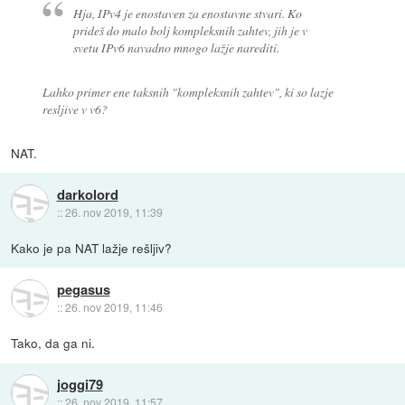
Hja, IPv4 je enostaven za enostavne stvari. Ko
prideš do malo bolj kompleksnih zahtev, jih je v
svetu IPv6 navadno mnogo lažje narediti.
Lahko primer ene taksnih "kompleksnih zahtev", ki so lazje
resljive v v6?
NAT.
darkolord
::
26. nov 2019, 11:39
Kako je pa NAT lažje rešljiv?
pegasus
::
26. nov 2019, 11:46
Tako, da ga ni.
joggi79
::
26. nov 2019, 11:57