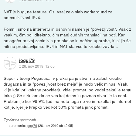
NAT je bug, ne feature. Oz. vsaj zelo slab workaround za
pomanjkljivost IPv4.
Pomni, smo na internetu in osnovni namen je *povezljivost*. Vsak z
vsakim, čim bolj direktno, čim manj čudnih translacij na poti. Kar
omogoča razvoj zanimivih protokolov in načine uporabe, ki si jih še
niti ne predstavljamo. IPv4 in NAT sta vse to krepko zavrla...
joggi79
::
26. nov 2019, 12:05
Super v teoriji Pegasus... v praksi pa je stvar na zalost krepko
drugacna in ta "povezljivost brez meja" je hudo velik minus. Vsak,
ki je kdaj pri kaksne providerju videl promet, bo vedel zakaj je temu
tako ;) Se strinjam da ce ves kaj delas in poznas stvari je to cool.
Problem je ker 99.9% ljudi na netu tega ne ve in rezultat je internet
kot je, kjer je krepko vec kot 50% prometa junk promet.
Zgodovina sprememb…
spremenilo:
joggi79
(
26. nov 2019 ob 12:05
)