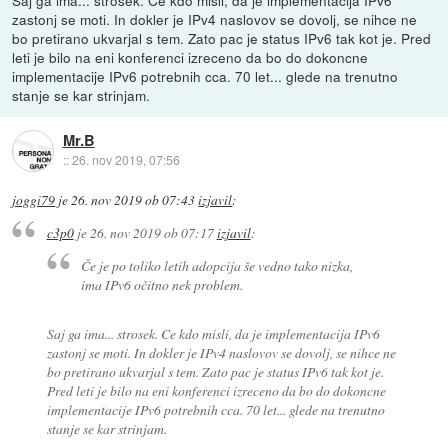
zastonj se moti. In dokler je IPv4 naslovov se dovolj, se nihce ne
bo pretirano ukvarjal s tem. Zato pac je status IPv6 tak kot je. Pred
leti je bilo na eni konferenci izreceno da bo do dokoncne
implementacije IPv6 potrebnih cca. 70 let... glede na trenutno
stanje se kar strinjam.
Mr.B
::
26. nov 2019, 07:56
joggi79
je
26. nov 2019 ob 07:43
izjavil
:
c3p0
je
26. nov 2019 ob 07:17
izjavil
:
Če je po toliko letih adopcija še vedno tako nizka,
ima IPv6 očitno nek problem.
Saj ga ima... strosek. Ce kdo misli, da je implementacija IPv6
zastonj se moti. In dokler je IPv4 naslovov se dovolj, se nihce ne
bo pretirano ukvarjal s tem. Zato pac je status IPv6 tak kot je.
Pred leti je bilo na eni konferenci izreceno da bo do dokoncne
implementacije IPv6 potrebnih cca. 70 let... glede na trenutno
stanje se kar strinjam.