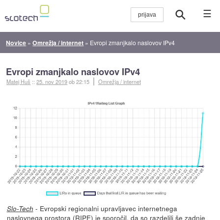
☰
Novice
»
Omrežja / internet
»
Evropi zmanjkalo naslovov IPv4
Evropi zmanjkalo naslovov IPv4
Matej Huš
::
25. nov 2019
ob 22:15
Omrežja / internet
- Evropski regionalni upravljavec internetnega
Slo-Tech
naslovnega prostora (RIPE)
je sporočil
, da so razdelili še zadnje