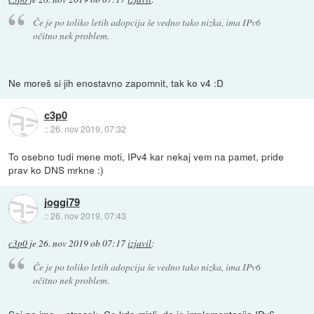
Če je po toliko letih adopcija še vedno tako nizka, ima IPv6
očitno nek problem.
Ne moreš si jih enostavno zapomnit, tak ko v4 :D
c3p0
::
26. nov 2019, 07:32
To osebno tudi mene moti, IPv4 kar nekaj vem na pamet, pride
prav ko DNS mrkne :)
joggi79
::
26. nov 2019, 07:43
c3p0
je
26. nov 2019 ob 07:17
izjavil
:
Če je po toliko letih adopcija še vedno tako nizka, ima IPv6
očitno nek problem.
Saj ga ima... strosek. Ce kdo misli, da je implementacija IPv6