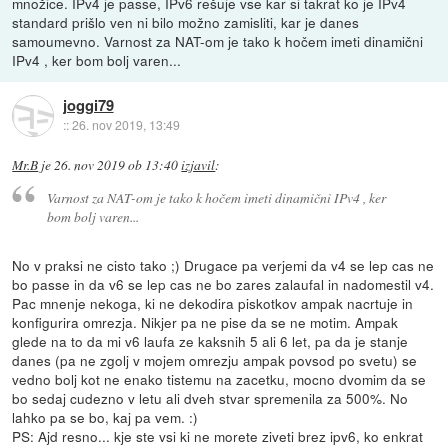
množice. IPv4 je passe, IPv6 rešuje vse kar si takrat ko je IPv4
standard prišlo ven ni bilo možno zamisliti, kar je danes
samoumevno. Varnost za NAT-om je tako k hočem imeti dinamični
IPv4 , ker bom bolj varen...
joggi79
::
26. nov 2019, 13:49
Mr.B
je
26. nov 2019 ob 13:40
izjavil
:
Varnost za NAT-om je tako k hočem imeti dinamični IPv4 , ker
bom bolj varen...
No v praksi ne cisto tako ;) Drugace pa verjemi da v4 se lep cas ne
bo passe in da v6 se lep cas ne bo zares zalaufal in nadomestil v4.
Pac mnenje nekoga, ki ne dekodira piskotkov ampak nacrtuje in
konfigurira omrezja. Nikjer pa ne pise da se ne motim. Ampak
glede na to da mi v6 laufa ze kaksnih 5 ali 6 let, pa da je stanje
danes (pa ne zgolj v mojem omrezju ampak povsod po svetu) se
vedno bolj kot ne enako tistemu na zacetku, mocno dvomim da se
bo sedaj cudezno v letu ali dveh stvar spremenila za 500%. No
lahko pa se bo, kaj pa vem. :)
PS: Ajd resno... kje ste vsi ki ne morete ziveti brez ipv6, ko enkrat