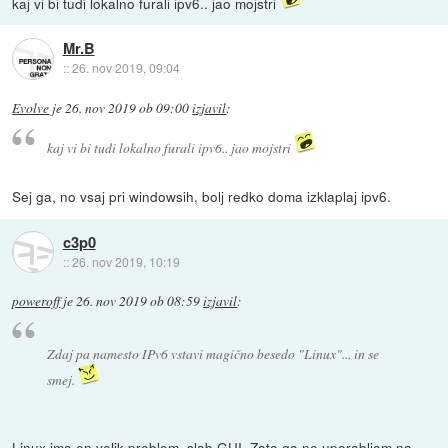
kaj vi bi tudi lokalno furali ipv6.. jao mojstri
Mr.B
::
26. nov 2019, 09:04
Evolve
je
26. nov 2019 ob 09:00
izjavil
:
kaj vi bi tudi lokalno furali ipv6.. jao mojstri
Sej ga, no vsaj pri windowsih, bolj redko doma izklaplaj ipv6.
c3p0
::
26. nov 2019, 10:19
poweroff
je
26. nov 2019 ob 08:59
izjavil
:
Zdaj pa namesto IPv6 vstavi magično besedo "Linux"... in se
smej.
Linux ima en velik problem, slab GUI. Zato ga ne uporabljam na