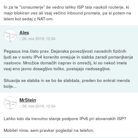
In za te "consumerje" še vedno lahko ISP tala naokoli routerje, ki
majo blokiran ves ali vsaj večino inbound prometa, pa si potem na
istem kot sedaj z NAT-om.
Ales
::
26. nov 2019, 12:34
Pegasus ima čisto prav. Dejanska povezljivost navadnih fizičnih
ljudi se v svetu IPv4 korenito omejuje in slabša zaradi pomanjkanja
naslovov. Množice domačih naprav in omrežij, ki so nekoč imela
vsaj eno javno dosegljivo točko, postajajo nedosegljive.
Situacija se slabša in se bo še slabšala, preden bo enkrat menda
bolje...
MrStein
::
26. nov 2019, 12:34
Lahko kdo da trenutno stanje podpore IPv6 pri slovenskih ISP?
Mobitel nima, sem pravkar pogledal na telefon.