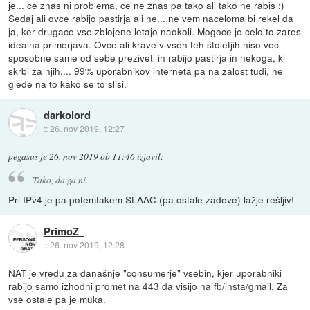
je... ce znas ni problema, ce ne znas pa tako ali tako ne rabis :)
Sedaj ali ovce rabijo pastirja ali ne... ne vem naceloma bi rekel da
ja, ker drugace vse zblojene letajo naokoli. Mogoce je celo to zares
idealna primerjava. Ovce ali krave v vseh teh stoletjih niso vec
sposobne same od sebe preziveti in rabijo pastirja in nekoga, ki
skrbi za njih.... 99% uporabnikov interneta pa na zalost tudi, ne
glede na to kako se to slisi.
darkolord
::
26. nov 2019, 12:27
pegasus
je
26. nov 2019 ob 11:46
izjavil
:
Tako, da ga ni.
Pri IPv4 je pa potemtakem SLAAC (pa ostale zadeve) lažje rešljiv!
PrimoZ_
::
26. nov 2019, 12:28
NAT je vredu za današnje "consumerje" vsebin, kjer uporabniki
rabijo samo izhodni promet na 443 da visijo na fb/insta/gmail. Za
vse ostale pa je muka.