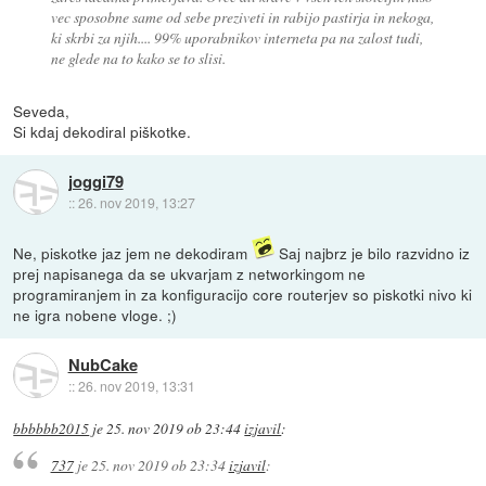
vec sposobne same od sebe preziveti in rabijo pastirja in nekoga,
ki skrbi za njih.... 99% uporabnikov interneta pa na zalost tudi,
ne glede na to kako se to slisi.
Seveda,
Si kdaj dekodiral piškotke.
joggi79
::
26. nov 2019, 13:27
Ne, piskotke jaz jem ne dekodiram
Saj najbrz je bilo razvidno iz
prej napisanega da se ukvarjam z networkingom ne
programiranjem in za konfiguracijo core routerjev so piskotki nivo ki
ne igra nobene vloge. ;)
NubCake
::
26. nov 2019, 13:31
bbbbbb2015
je
25. nov 2019 ob 23:44
izjavil
:
737
je
25. nov 2019 ob 23:34
izjavil
: