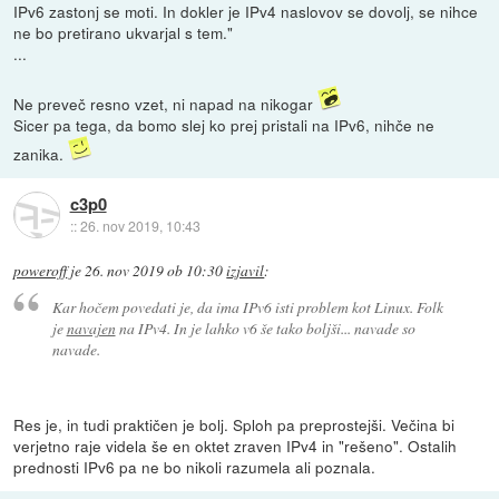
IPv6 zastonj se moti. In dokler je IPv4 naslovov se dovolj, se nihce
ne bo pretirano ukvarjal s tem."
...
Ne preveč resno vzet, ni napad na nikogar
Sicer pa tega, da bomo slej ko prej pristali na IPv6, nihče ne
zanika.
c3p0
::
26. nov 2019, 10:43
poweroff
je
26. nov 2019 ob 10:30
izjavil
:
Kar hočem povedati je, da ima IPv6 isti problem kot Linux. Folk
je
navajen
na IPv4. In je lahko v6 še tako boljši... navade so
navade.
Res je, in tudi praktičen je bolj. Sploh pa preprostejši. Večina bi
verjetno raje videla še en oktet zraven IPv4 in "rešeno". Ostalih
prednosti IPv6 pa ne bo nikoli razumela ali poznala.