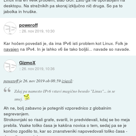
desktopu. Na strežnikih pa skoraj izključno nič druga. So pa to
jabolka in hruške.
poweroff
::
26. nov 2019, 10:30
Kar hočem povedati je, da ima IPv6 isti problem kot Linux. Folk je
navajen
na IPv4. In je lahko v6 še tako boljši... navade so navade.
GizmoX
::
26. nov 2019, 10:36
poweroff
je
26. nov 2019 ob 08:59
izjavil
:
Zdaj pa namesto IPv6 vstavi magično besedo "Linux"... in se
smej.
Ah ne, bolj zabavno je potegniti vzporednico z globalnim
segrevanjem.
Strokovnjaki so risali grafe, svarili, in predvidevali, kdaj se bo meja
prebila. Vsake toliko časa je kakšna novica o tem, sedaj pa se je
končno zgodilo to, kar so znanstveniki napovedovali toliko časa -