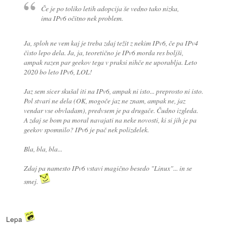
Če je po toliko letih adopcija še vedno tako nizka,
ima IPv6 očitno nek problem.
Ja, sploh ne vem kaj je treba zdaj težit z nekim IPv6, če pa IPv4
čisto lepo dela. Ja, ja, teoretično je IPv6 morda res boljši,
ampak razen par geekov tega v praksi nihče ne uporablja. Leto
2020 bo leto IPv6, LOL!
Jaz sem sicer skušal iti na IPv6, ampak ni isto... preprosto ni isto.
Pol stvari ne dela (OK, mogoče jaz ne znam, ampak ne, jaz
vendar vse obvladam), predvsem je pa
drugače
.
Čudno
izgleda.
A zdaj se bom pa moral navajati na neke novosti, ki si jih je pa
geekov spomnilo? IPv6 je pač nek polizdelek.
Bla, bla, bla...
Zdaj pa namesto IPv6 vstavi magično besedo "Linux"... in se
smej.
Lepa