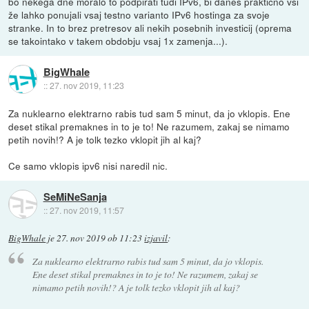
bo nekega dne moralo to podpirati tudi IPv6, bi danes praktično vsi
že lahko ponujali vsaj testno varianto IPv6 hostinga za svoje
stranke. In to brez pretresov ali nekih posebnih investicij (oprema
se takointako v takem obdobju vsaj 1x zamenja...).
BigWhale
::
27. nov 2019, 11:23
Za nuklearno elektrarno rabis tud sam 5 minut, da jo vklopis. Ene
deset stikal premaknes in to je to! Ne razumem, zakaj se nimamo
petih novih!? A je tolk tezko vklopit jih al kaj?
Ce samo vklopis ipv6 nisi naredil nic.
SeMiNeSanja
::
27. nov 2019, 11:57
BigWhale
je
27. nov 2019 ob 11:23
izjavil
:
Za nuklearno elektrarno rabis tud sam 5 minut, da jo vklopis.
Ene deset stikal premaknes in to je to! Ne razumem, zakaj se
nimamo petih novih!? A je tolk tezko vklopit jih al kaj?