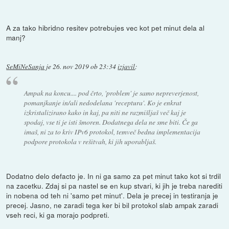
A za tako hibridno resitev potrebujes vec kot pet minut dela al
manj?
SeMiNeSanja
je
26. nov 2019 ob 23:34
izjavil
:
Ampak na koncu.... pod črto, 'problem' je samo nepreverjenost,
pomanjkanje in/ali nedodelana 'receptura'. Ko je enkrat
izkristalizirano kako in kaj, pa niti ne razmišljaš več kaj je
spodaj, vse ti je isti šmoren. Dodatnega dela ne sme biti. Če ga
imaš, ni za to kriv IPv6 protokol, temveč bedna implementacija
podpore protokola v rešitvah, ki jih uporabljaš.
Dodatno delo defacto je. In ni ga samo za pet minut tako kot si trdil
na zacetku. Zdaj si pa nastel se en kup stvari, ki jih je treba narediti
in nobena od teh ni 'samo pet minut'. Dela je precej in testiranja je
precej. Jasno, ne zaradi tega ker bi bil protokol slab ampak zaradi
vseh reci, ki ga morajo podpreti.