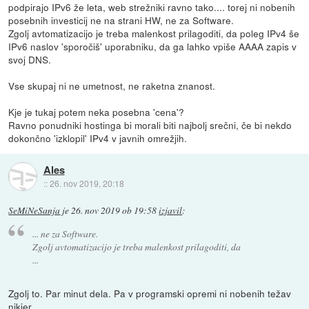
podpirajo IPv6 že leta, web strežniki ravno tako.... torej ni nobenih
posebnih investicij ne na strani HW, ne za Software.
Zgolj avtomatizacijo je treba malenkost prilagoditi, da poleg IPv4 še
IPv6 naslov 'sporočiš' uporabniku, da ga lahko vpiše AAAA zapis v
svoj DNS.
Vse skupaj ni ne umetnost, ne raketna znanost.
Kje je tukaj potem neka posebna 'cena'?
Ravno ponudniki hostinga bi morali biti najbolj srečni, če bi nekdo
dokončno 'izklopil' IPv4 v javnih omrežjih.
Ales
::
26. nov 2019, 20:18
SeMiNeSanja
je
26. nov 2019 ob 19:58
izjavil
:
... ne za Software.
Zgolj avtomatizacijo je treba malenkost prilagoditi, da
...
Zgolj to. Par minut dela. Pa v programski opremi ni nobenih težav
nikjer.