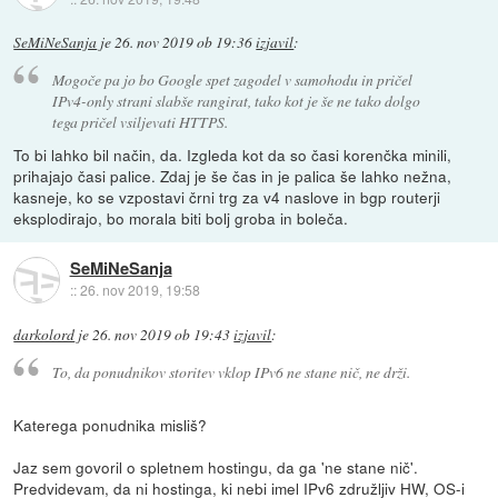
SeMiNeSanja
je
26. nov 2019 ob 19:36
izjavil
:
Mogoče pa jo bo Google spet zagodel v samohodu in pričel
IPv4-only strani slabše rangirat, tako kot je še ne tako dolgo
tega pričel vsiljevati HTTPS.
To bi lahko bil način, da. Izgleda kot da so časi korenčka minili,
prihajajo časi palice. Zdaj je še čas in je palica še lahko nežna,
kasneje, ko se vzpostavi črni trg za v4 naslove in bgp routerji
eksplodirajo, bo morala biti bolj groba in boleča.
SeMiNeSanja
::
26. nov 2019, 19:58
darkolord
je
26. nov 2019 ob 19:43
izjavil
:
To, da ponudnikov storitev vklop IPv6 ne stane nič, ne drži.
Katerega ponudnika misliš?
Jaz sem govoril o spletnem hostingu, da ga 'ne stane nič'.
Predvidevam, da ni hostinga, ki nebi imel IPv6 združljiv HW, OS-i