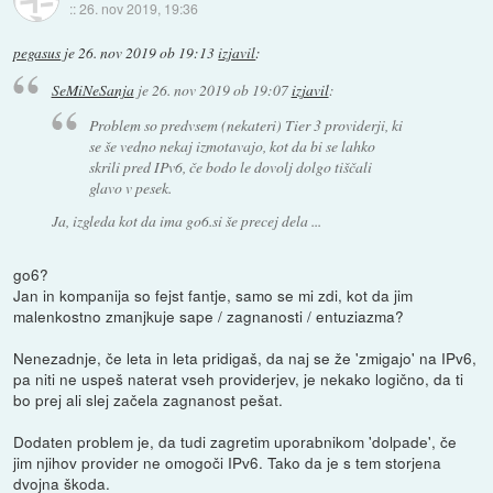
::
26. nov 2019, 19:36
pegasus
je
26. nov 2019 ob 19:13
izjavil
:
SeMiNeSanja
je
26. nov 2019 ob 19:07
izjavil
:
Problem so predvsem (nekateri) Tier 3 providerji, ki
se še vedno nekaj izmotavajo, kot da bi se lahko
skrili pred IPv6, če bodo le dovolj dolgo tiščali
glavo v pesek.
Ja, izgleda kot da ima go6.si še precej dela ...
go6?
Jan in kompanija so fejst fantje, samo se mi zdi, kot da jim
malenkostno zmanjkuje sape / zagnanosti / entuziazma?
Nenezadnje, če leta in leta pridigaš, da naj se že 'zmigajo' na IPv6,
pa niti ne uspeš naterat vseh providerjev, je nekako logično, da ti
bo prej ali slej začela zagnanost pešat.
Dodaten problem je, da tudi zagretim uporabnikom 'dolpade', če
jim njihov provider ne omogoči IPv6. Tako da je s tem storjena
dvojna škoda.