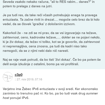
Seveda vsakdo nekako računa, "ali to RES rabim... danes?" in
potem to prelaga z danes na jutri.
Je pa tudi res, da take reči včasih potrebujejo enega ta pravega
entuziasta. Ta začne riniti in drezat.... mogoče celo brez da bi kdo
vedel, da se človek 'igračka' z določenim izzivom.
Kakorkoli že - ne zdi se mi prav, da se vsi izgovarjajo na težave,
zahtevnost, ceno, kadrovske težave,.... dokler se ne pojavi nekdo,
ki je živ dokaz, da težav ni toliko, kot se je govorilo, da zahtevnost
ni nepremagljiva, cena znosna, pa tudi da kadri niso tako
nemogoči, da se z njimi nebi dalo nič naresti.
Naj se raje vsak potrudi, da bo tisti 'živi dokaz'. Če bo pa potem še
delil svoje izkušnje z ostalimi, bomo pa vsi profitirali.
c3p0
::
27. nov 2019, 07:16
Verjetno ima Žabec IPv6 entuziasta v svoji sredi. Ker ekonomsko
zanimivo to trenutno pač ni. Ko bo, pa bo tudi vsak drug
summer
ponujal IPv6.
host