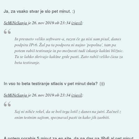
Ja, za vsako stvar je slo pet minut. :)
SeMiNeSanja
je
26. nov 2019 ob 23:34
izjavil
:
In presneto veliko software-a, razen če ga nisi sam pisal, danes
podpira IPv6. Žal pa ta podpora ni nujno 'popolna', tam pa
potem rabiš testiranje in po možnosti tudi iskanje kakšni bližnic.
Tu se lahko skrivajo kakšne grde pasti. Zato rabiš veliko časa za
beta testiranje.
In vso to beta testiranje stlacis v pet minut dela? :)))
SeMiNeSanja
je
26. nov 2019 ob 23:34
izjavil
:
Saj ni nihče rekel, da se boš tega lotil z danes na jutri. Začneš z
enim testnim sajtom, spoznavaš pasti in kako jih zaobiti.
A potem porabis 5 minut za en site, da ga das na IPv6 al pet minut