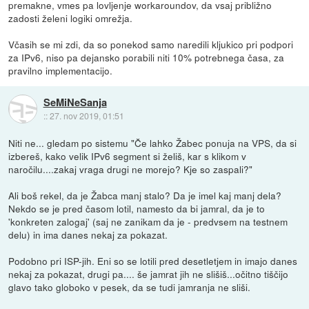
premakne, vmes pa lovljenje workaroundov, da vsaj približno
zadosti želeni logiki omrežja.
Včasih se mi zdi, da so ponekod samo naredili kljukico pri podpori
za IPv6, niso pa dejansko porabili niti 10% potrebnega časa, za
pravilno implementacijo.
SeMiNeSanja
::
27. nov 2019, 01:51
Niti ne... gledam po sistemu "Če lahko Žabec ponuja na VPS, da si
izbereš, kako velik IPv6 segment si želiš, kar s klikom v
naročilu....zakaj vraga drugi ne morejo? Kje so zaspali?"
Ali boš rekel, da je Žabca manj stalo? Da je imel kaj manj dela?
Nekdo se je pred časom lotil, namesto da bi jamral, da je to
'konkreten zalogaj' (saj ne zanikam da je - predvsem na testnem
delu) in ima danes nekaj za pokazat.
Podobno pri ISP-jih. Eni so se lotili pred desetletjem in imajo danes
nekaj za pokazat, drugi pa.... še jamrat jih ne slišiš...očitno tiščijo
glavo tako globoko v pesek, da se tudi jamranja ne sliši.