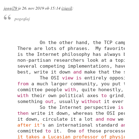
joggi79
je
26. nov 2019 ob 15:14
izjavil
:
pogoglaj
        On the other hand, the TCP camp also
There are lots of phrases.  My favorite is 
is the Internet philosophy has always been y
non-partisan researchers look at a topic, 
d
several competing implementations, have a b
best, write it down 
and
 make that the standa
        The OSI 
view
is
from
 a much larger community, you put the c
committee people 
with
, quite honestly, vast
with
 their own political axes 
to
 grind, 
and
something 
out
, usually 
without
 it ever 
havi
        So the Internet perspective 
is
 impl
then
 write it down, whereas the OSI perspec
it down, circulate it a lot 
and
now
 we
'll s
after it'
s an international standard 
and
 ev
committed 
to
 it.  One 
of
 those processes 
is
it takes a Lucasian professor of physics at 