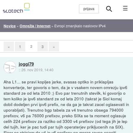
☰
Novice
»
Omrežja / internet
»
Evropi zmanjkalo naslovov IPv4
2
«
1
3
»
joggi79
::
26. nov 2019, 14:40
Aha L1... se pravi kopljes jarke, svasas optiko in priklapljas
konverterje, ter govoris o tem, da je v vsakem novem omrezju ipv6
standard ze od leta 2010 ;) Evo par trenutnih stevilk, ki govorijo o
tem koliko je ipv6 standard ze od leta 2010 (takrat je Siol komaj
dobil dodeljen prvi ipv6 prefix, ne da ga je takrat zacel oglasevati in
uporabljati). Trenutno bgp tabela za v4 trenutno obsega 794000
prefixov, v6 pa 76000 prefixov, preko SIXa se ta moment oglasuje
celih 224 prefixov za razliko od 3300 v4 prefixov (od tega jih je lep
del tujih, ker je pac tudi par tujih operaterjev prikljucenih na SIX).
Sicer se strinjam da v4 in v6 prefixov ne mores ravno enaciti,