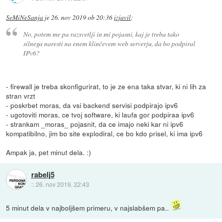
SeMiNeSanja
je
26. nov 2019 ob 20:36
izjavil
:
No, potem me pa razsvetlji in mi pojasni, kaj je treba tako
silnega naresti na enem klinčevem web serverju, da bo podpiral
IPv6?
- firewall je treba skonfigurirat, to je ze ena taka stvar, ki ni lih za
stran vrzt
- poskrbet moras, da vsi backend servisi podpirajo ipv6
- ugotoviti moras, ce tvoj software, ki laufa gor podpiraa ipv6
- strankam _moras_ pojasnit, da ce imajo neki kar ni ipv6
kompatibilno, jim bo site explodiral, ce bo kdo prisel, ki ima ipv6
Ampak ja, pet minut dela. :)
rabelj5
::
26. nov 2019, 22:43
5 minut dela v najboljšem primeru, v najslabšem pa..