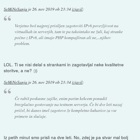
SeMiNeSanja
je
26. nov 2019 ob 23:34
izjavil
:
Verjetno boš najprej prisiljen zagotoviti IPv6 povezljivost na
virtualkah in serverjih, tam te pa takointako ne žuli, kaj stranke
počno z IPv6, ali imajo PHP kompajliran ali ne,...njihov
problem.
LOL. Ti se nisi delal s strankami in zagotavljal neke kvalitetne
storitve, a ne? :))
SeMiNeSanja
je
26. nov 2019 ob 23:34
izjavil
:
Če rabiš poskusne zajčke, enim parim kekcem ponudiš
brezplačno gostovanje na testnem serverju. Če bi dve leti nazaj
pričel, bi danes imel zagotovo že kompletno kuharico za vse
primere in slučaje.
Iz petih minut smo prisli na dve leti. No, zdej je pa stvar mal bolj