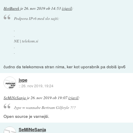
HotBurek
je
26. nov 2019 ob 14:53
izjavil
:
Podpora IPv6 med slo sajti:
.
.
NE | telekom.si
.
.
čudno da telekomova stran nima, ker kot uporabnik pa dobiš ipv6
jype
::
26. nov 2019, 19:24
SeMiNeSanja
je
26. nov 2019 ob 19:07
izjavil
:
Jype = wannabe Bertram Gilfoyle ?!?
Open source je varnejši.
SeMiNeSanja