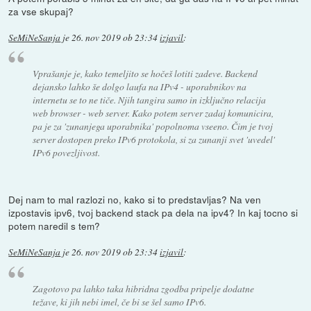
za vse skupaj?
SeMiNeSanja
je
26. nov 2019 ob 23:34
izjavil
:
Vprašanje je, kako temeljito se hočeš lotiti zadeve. Backend
dejansko lahko še dolgo laufa na IPv4 - uporabnikov na
internetu se to ne tiče. Njih tangira samo in izključno relacija
web browser - web server. Kako potem server zadaj komunicira,
pa je za 'zunanjega uporabnika' popolnoma vseeno. Čim je tvoj
server dostopen preko IPv6 protokola, si za zunanji svet 'uvedel'
IPv6 povezljivost.
Dej nam to mal razlozi no, kako si to predstavljas? Na ven
izpostavis ipv6, tvoj backend stack pa dela na ipv4? In kaj tocno si
potem naredil s tem?
SeMiNeSanja
je
26. nov 2019 ob 23:34
izjavil
:
Zagotovo pa lahko taka hibridna zgodba pripelje dodatne
težave, ki jih nebi imel, če bi se šel samo IPv6.