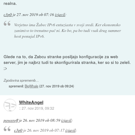
realna.
c3p0
je
27. nov 2019 ob 07:16
izjavil
:
Verjetno ima Žabec IPv6 entuziasta v svoji sredi. Ker ekonomsko
zanimivo to trenutno pač ni. Ko bo, pa bo tudi vsak drug
summer
host
ponujal IPv6.
Glede na to, da Zabcu stranke posiljajo konfiguracije za web
server, jim je najbrz tudi to skonfigurirala stranka, ker so si to zeleli.
;>
Zgodovina sprememb…
spremenil:
BigWhale
(
27. nov 2019 ob 09:24
)
WhiteAngel
::
27. nov 2019, 09:32
poweroff
je
26. nov 2019 ob 08:59
izjavil
:
c3p0
je
26. nov 2019 ob 07:17
izjavil
: