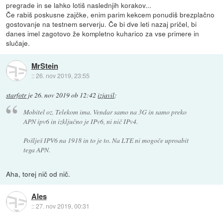
pregrade in se lahko lotiš naslednjih korakov...
Če rabiš poskusne zajčke, enim parim kekcem ponudiš brezplačno
gostovanje na testnem serverju. Če bi dve leti nazaj pričel, bi
danes imel zagotovo že kompletno kuharico za vse primere in
slučaje.
MrStein
::
26. nov 2019, 23:55
starfotr
je
26. nov 2019 ob 12:42
izjavil
:
Mobitel oz. Telekom ima. Vendar samo na 3G in samo preko
APN ipv6 in izključno je IPv6, ni nič IPv4.
Pošlješ IPV6 na 1918 in to je to. Na LTE ni mogoče uproabit
tega APN.
Aha, torej nič od nič.
Ales
::
27. nov 2019, 00:31