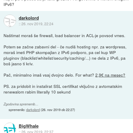
IPv6?
darkolord
::
26. nov 2019, 22:24
Naštimat moraš še firewall, load balancer in ACL-je povsod vmes.
Potem se začne zabavni del - če nudiš hosting npr. za wordpress,
moraš imeti PHP skompajlan z IPv6 podporo, pa cel kup WP
pluginov (blacklist/whitelist/security/caching/...) ne dela z IPv6, pa
boš jasno ti kriv.
Pač, minimalno imaš vsaj dvojno delo. For what?
2,9€ na mesec?
PS. za pridobit in instalirat SSL certifikat vključno z avtomatskim
renewalom rabim literally 10 sekund
Zgodovina sprememb…
spremenilo:
darkolord
(
26. nov 2019 ob 22:27
)
BigWhale
::
26. nov 2019, 22:37