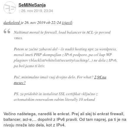
SeMiNeSanja
::
26. nov 2019, 23:34
darkolord
je
26. nov 2019 ob 22:24
izjavil
:
Naštimat moraš še firewall, load balancer in ACL-je povsod
vmes.
Potem se začne zabavni del - če nudiš hosting npr. za wordpress,
moraš imeti PHP skompajlan z IPv6 podporo, pa cel kup WP
pluginov (blacklist/whitelist/security/caching/...) ne dela z IPv6,
pa boš jasno ti kriv.
Pač, minimalno imaš vsaj dvojno delo. For what?
2,9€ na
mesec?
PS. za pridobit in instalirat SSL certifikat vključno z
avtomatskim renewalom rabim literally 10 sekund
Večino naštetega, narediš le enkrat. Prej ali slej bi enkrat firewall,
ballancer, acl-e,... dopolnil z IPv6 pravili. Od tam naprej, pa ti je na
nivoju mreže isto dela, kot z IPv4.