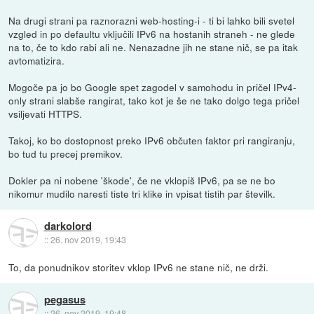
Na drugi strani pa raznorazni web-hosting-i - ti bi lahko bili svetel
vzgled in po defaultu vključili IPv6 na hostanih straneh - ne glede
na to, če to kdo rabi ali ne. Nenazadne jih ne stane nič, se pa itak
avtomatizira.
Mogoče pa jo bo Google spet zagodel v samohodu in pričel IPv4-
only strani slabše rangirat, tako kot je še ne tako dolgo tega pričel
vsiljevati HTTPS.
Takoj, ko bo dostopnost preko IPv6 občuten faktor pri rangiranju,
bo tud tu precej premikov.
Dokler pa ni nobene 'škode', če ne vklopiš IPv6, pa se ne bo
nikomur mudilo naresti tiste tri klike in vpisat tistih par številk.
darkolord
::
26. nov 2019, 19:43
To, da ponudnikov storitev vklop IPv6 ne stane nič, ne drži.
pegasus
::
26. nov 2019, 19:48