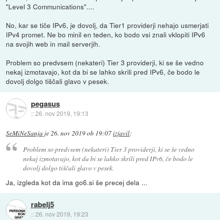
"Level 3 Communications"....
No, kar se tiče IPv6, je dovolj, da Tier1 providerji nehajo usmerjati
IPv4 promet. Ne bo minil en teden, ko bodo vsi znali vklopiti IPv6
na svojih web in mail serverjih.
Problem so predvsem (nekateri) Tier 3 providerji, ki se še vedno
nekaj izmotavajo, kot da bi se lahko skrili pred IPv6, če bodo le
dovolj dolgo tiščali glavo v pesek.
pegasus
::
26. nov 2019, 19:13
SeMiNeSanja
je
26. nov 2019 ob 19:07
izjavil
:
Problem so predvsem (nekateri) Tier 3 providerji, ki se še vedno
nekaj izmotavajo, kot da bi se lahko skrili pred IPv6, če bodo le
dovolj dolgo tiščali glavo v pesek.
Ja, izgleda kot da ima go6.si še precej dela ...
rabelj5
::
26. nov 2019, 19:23