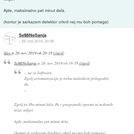
Ajde, maksimalno pet minut dela.
(komur je sarkazem detektor crknil nej mu boh pomaga)
SeMiNeSanja
::
26. nov 2019, 20:36
Ales
je
26. nov 2019 ob 20:18
izjavil
:
SeMiNeSanja
je
26. nov 2019 ob 19:58
izjavil
:
... ne za Software.
Zgolj avtomatizacijo je treba malenkost prilagoditi,
da
...
Zgolj to. Par minut dela. Pa v programski opremi ni nobenih
težav nikjer.
Ajde, maksimalno pet minut dela.
(komur je sarkazem detektor crknil nej mu boh pomaga)