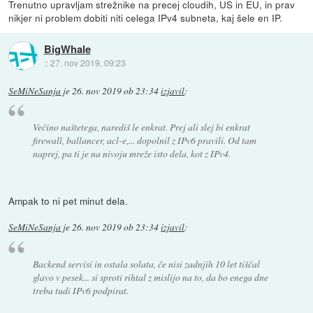
Trenutno upravljam strežnike na precej cloudih, US in EU, in prav
nikjer ni problem dobiti niti celega IPv4 subneta, kaj šele en IP.
BigWhale
::
27. nov 2019, 09:23
SeMiNeSanja
je
26. nov 2019 ob 23:34
izjavil
:
Večino naštetega, narediš le enkrat. Prej ali slej bi enkrat
firewall, ballancer, acl-e,... dopolnil z IPv6 pravili. Od tam
naprej, pa ti je na nivoju mreže isto dela, kot z IPv4.
Ampak to ni pet minut dela.
SeMiNeSanja
je
26. nov 2019 ob 23:34
izjavil
:
Backend servisi in ostala solata, če nisi zadnjih 10 let tiščal
glavo v pesek... si sproti rihtal z mislijo na to, da bo enega dne
treba tudi IPv6 podpirat.