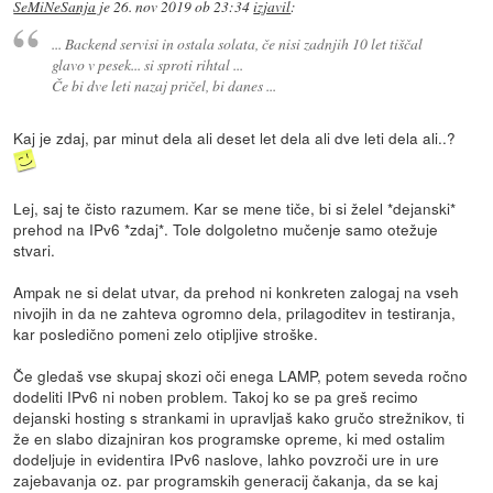
SeMiNeSanja
je
26. nov 2019 ob 23:34
izjavil
:
... Backend servisi in ostala solata, če nisi zadnjih 10 let tiščal
glavo v pesek... si sproti rihtal ...
Če bi dve leti nazaj pričel, bi danes ...
Kaj je zdaj, par minut dela ali deset let dela ali dve leti dela ali..?
Lej, saj te čisto razumem. Kar se mene tiče, bi si želel *dejanski*
prehod na IPv6 *zdaj*. Tole dolgoletno mučenje samo otežuje
stvari.
Ampak ne si delat utvar, da prehod ni konkreten zalogaj na vseh
nivojih in da ne zahteva ogromno dela, prilagoditev in testiranja,
kar posledično pomeni zelo otipljive stroške.
Če gledaš vse skupaj skozi oči enega LAMP, potem seveda ročno
dodeliti IPv6 ni noben problem. Takoj ko se pa greš recimo
dejanski hosting s strankami in upravljaš kako gručo strežnikov, ti
že en slabo dizajniran kos programske opreme, ki med ostalim
dodeljuje in evidentira IPv6 naslove, lahko povzroči ure in ure
zajebavanja oz. par programskih generacij čakanja, da se kaj