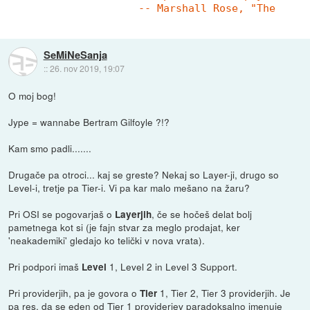
SeMiNeSanja
::
26. nov 2019, 19:07
O moj bog!
Jype = wannabe Bertram Gilfoyle ?!?
Kam smo padli.......
Drugače pa otroci... kaj se greste? Nekaj so Layer-ji, drugo so
Level-i, tretje pa Tier-i. Vi pa kar malo mešano na žaru?
Pri OSI se pogovarjaš o
, če se hočeš delat bolj
Layerjih
pametnega kot si (je fajn stvar za meglo prodajat, ker
'neakademiki' gledajo ko telički v nova vrata).
Pri podpori imaš
1, Level 2 in Level 3 Support.
Level
Pri providerjih, pa je govora o
1, Tier 2, Tier 3 providerjih. Je
Tier
pa res, da se eden od Tier 1 providerjev paradoksalno imenuje