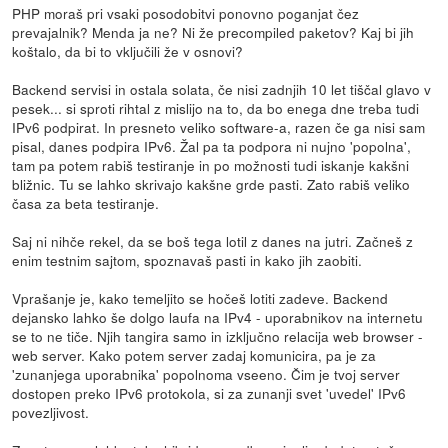
PHP moraš pri vsaki posodobitvi ponovno poganjat čez
prevajalnik? Menda ja ne? Ni že precompiled paketov? Kaj bi jih
koštalo, da bi to vključili že v osnovi?
Backend servisi in ostala solata, če nisi zadnjih 10 let tiščal glavo v
pesek... si sproti rihtal z mislijo na to, da bo enega dne treba tudi
IPv6 podpirat. In presneto veliko software-a, razen če ga nisi sam
pisal, danes podpira IPv6. Žal pa ta podpora ni nujno 'popolna',
tam pa potem rabiš testiranje in po možnosti tudi iskanje kakšni
bližnic. Tu se lahko skrivajo kakšne grde pasti. Zato rabiš veliko
časa za beta testiranje.
Saj ni nihče rekel, da se boš tega lotil z danes na jutri. Začneš z
enim testnim sajtom, spoznavaš pasti in kako jih zaobiti.
Vprašanje je, kako temeljito se hočeš lotiti zadeve. Backend
dejansko lahko še dolgo laufa na IPv4 - uporabnikov na internetu
se to ne tiče. Njih tangira samo in izključno relacija web browser -
web server. Kako potem server zadaj komunicira, pa je za
'zunanjega uporabnika' popolnoma vseeno. Čim je tvoj server
dostopen preko IPv6 protokola, si za zunanji svet 'uvedel' IPv6
povezljivost.