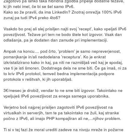
Zagotovo pa lahko taka hibridna zgodba pripelje dodatne težave,
ki jih nebi imel, če bi se šel samo IPv6.
Kako so že pravili, da ima LinkedIn? Znotraj omrežja 100% IPv6
zunaj pa tudi IPv4 preko 4to6?
Vsakdo bo prej ali slej prisiljen najti svoj 'recept', kako vpeljati IPv6
povezljivost. Težave pri tem ne bodo štele kot izgovor. Vsak dan
odlašanja, pa je dodaten dan zamude pri implementaciji.
Ampak na koncu.... pod črto, 'problem' je samo nepreverjenost,
pomanjkanje in/ali nedodelana 'receptura'. Ko je enkrat
izkristalizirano kako in kaj, pa niti ne razmišljaš več kaj je spodaj,
vse ti je isti šmoren. Dodatnega dela ne sme biti. Če ga imaš, ni za
to kriv IPv6 protokol, temveč bedna implementacija podpore
protokola v rešitvah, ki jih uporabljaš.
3€/mesec je drobiž, vendar to ne sme biti izgovor. Takointako ne
vpeljuješ IPv6 povezljivost za enega samega uporabnika.
Verjetno boš najprej prisiljen zagotoviti IPv6 povezljivost na
virtualkah in serverjih, tam te pa takointako ne žuli, kaj stranke
počno z IPv6, ali imajo PHP kompajliran ali ne,...njihov problem.
Ti si v tej fazi že moral urediti zadeve na nivoju mreže in požarne