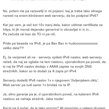
No, potem me pa razsvetlji in mi pojasni, kaj je treba tako silnega
naresti na enem klinčevem web serverju, da bo podpiral IPv6?
Kar jaz vem, je več kot 10x manj dela, kakor uštimat certifikate za
https, ki jih moraš dejansko generirat in obnavljat in in in...
Pa začuda vsi kao da TO ni pa nič.
Pride pa beseda na IPv6, je pa Bav Bav in hudoooooooooooo
veliko dela??!
Ej, če verjameš ali ne - serverju vpišeš IPv6 naslov, web serverju
rečeš, da naj se oglaša na tem naslovu, uporabnikom pa poveš, da
si naj še IPv6 naslov dodajo v AAAA zapise na svojih DNS
strežnikih, kakor so to dodali za A zapis pri IPv4.
Serverju dodeliš IPv6 naslov 1x v njegovem 'življenjskem ciklu',
Web server pa tudi samo 1x bindaš na ta IP.
Ja, silno garanje pa je, d uporabnikom poveš, na katerem IPv6
naslovu se nahaja strežnik. Jaka muda!
Kaj bi pa ti počel, da je tako grozno? Ali govorimo o nekem drugem