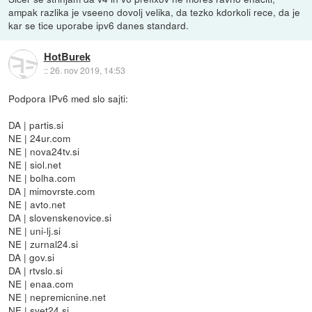
ampak razlika je vseeno dovolj velika, da tezko kdorkoli rece, da je
kar se tice uporabe ipv6 danes standard.
HotBurek
::
26. nov 2019, 14:53
Podpora IPv6 med slo sajti:
DA | partis.si
NE | 24ur.com
NE | nova24tv.si
NE | siol.net
NE | bolha.com
DA | mimovrste.com
NE | avto.net
DA | slovenskenovice.si
NE | uni-lj.si
NE | zurnal24.si
DA | gov.si
DA | rtvslo.si
NE | enaa.com
NE | nepremicnine.net
NE | svet24.si