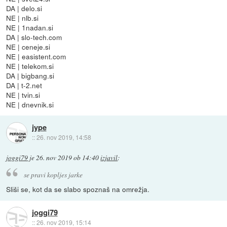
DA | delo.si
NE | nlb.si
NE | 1nadan.si
DA | slo-tech.com
NE | ceneje.si
NE | easistent.com
NE | telekom.si
DA | bigbang.si
DA | t-2.net
NE | tvin.si
NE | dnevnik.si
jype
::
26. nov 2019, 14:58
joggi79
je
26. nov 2019 ob 14:40
izjavil
:
se pravi kopljes jarke
Sliši se, kot da se slabo spoznaš na omrežja.
joggi79
::
26. nov 2019, 15:14