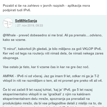
Pozabil si še na zahtevo v javnih razpisih - aplikacija mora
podpirati tudi IPv6.
SeMiNeSanja
::
27. nov 2019, 09:33
@Whale - preveč dobesedno si me bral. Ali pa premalo....odvisno,
kako se vzame.
"5 minut", kakorkoli jih gledaš, je bilo mišljeno za goli VKLOP IPv6.
Ker več od tega na routerju niti nimaš dela, če nimaš nekega zares
obupnega.
Vse ostalo je tisto, kar ti vzame čas in kar ne gre čez noč.
AMPAK - IPv6 ni od včeraj. Jaz ga imam 9 let, odkar mi ga je T-2
vklopil in niti ne razmišljam o tem, ali mi promet gre preko v6 ali v4.
Če bi vsi začeli 9 let nazaj tuhtat, 'kaj je' IPv6, ga 5 let nazaj
eksperimentalno vklopili in se 'igračkali' z njim na kakšnem
eksperimentalnem delu mreže, spoznanja pa prenašali na
produkcijsko mrežo, da bi vse prilagoditve delali z mislijo na to, da