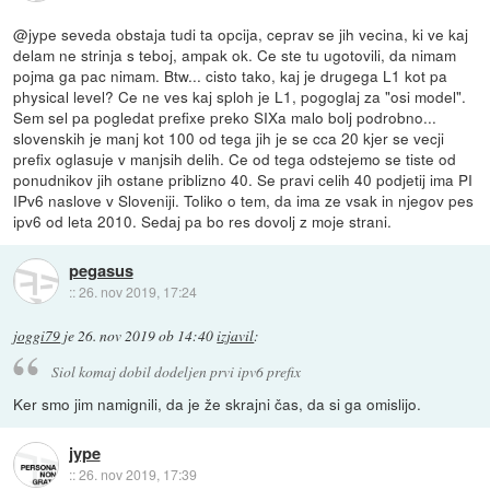
@jype seveda obstaja tudi ta opcija, ceprav se jih vecina, ki ve kaj
delam ne strinja s teboj, ampak ok. Ce ste tu ugotovili, da nimam
pojma ga pac nimam. Btw... cisto tako, kaj je drugega L1 kot pa
physical level? Ce ne ves kaj sploh je L1, pogoglaj za "osi model".
Sem sel pa pogledat prefixe preko SIXa malo bolj podrobno...
slovenskih je manj kot 100 od tega jih je se cca 20 kjer se vecji
prefix oglasuje v manjsih delih. Ce od tega odstejemo se tiste od
ponudnikov jih ostane priblizno 40. Se pravi celih 40 podjetij ima PI
IPv6 naslove v Sloveniji. Toliko o tem, da ima ze vsak in njegov pes
ipv6 od leta 2010. Sedaj pa bo res dovolj z moje strani.
pegasus
::
26. nov 2019, 17:24
joggi79
je
26. nov 2019 ob 14:40
izjavil
:
Siol komaj dobil dodeljen prvi ipv6 prefix
Ker smo jim namignili, da je že skrajni čas, da si ga omislijo.
jype
::
26. nov 2019, 17:39