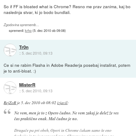
So if FF is bloated what is Chrome? Resno me prav zanima, kaj bo
naslednja stvar, ki jo bodo bundlali.
Zgodovina sprememb…
spremenil:
krho
(
5. dec 2010 ob 09:08
)
Tr0n
::
5. dec 2010, 09:13
Ce si ne rabim Flasha in Adobe Readerja posebaj instalirat, potem
je to anti-bloat. :)
MisterR
::
5. dec 2010, 09:13
RejZoR
je
5. dec 2010 ob 08:02
izjavil
:
Ne vem, men je to z Opero čudno. Ne vem zakaj je delež že ves
čas praktično enak. Mal čudno je no.
Drugače pa pri obeh, Operi in Chrome čakam samo še eno
funkcijo in to je password sync. Chrome ima napovedano za