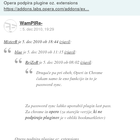
Opera podpira plugine oz. extensions
https://addons.labs.opera.com/addons/ex...
WamPIRe-
::
5. dec 2010, 19:29
MisterR
je
5. dec 2010 ob 18:44
izjavil
:
blue
je
5. dec 2010 ob 11:15
izjavil
:
RejZoR
je
5. dec 2010 ob 08:02
izjavil
:
Drugače pa pri obeh, Operi in Chrome
čakam samo še eno funkcijo in to je
password sync.
Za password sync lahko uporabiš plugin last pass.
Za chrome in
opero
(za starejše verzije,
ki ne
podpirajo pluginov
je v obliki bookmarkletov)
Opera podpira plugine oz. extensions