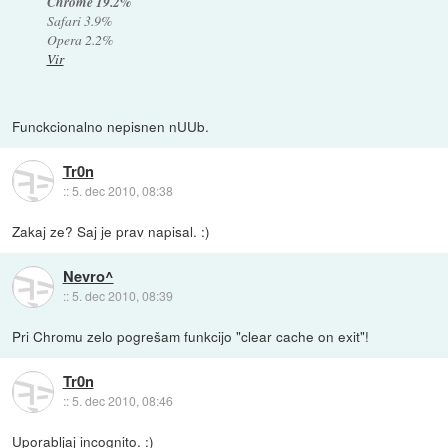
Chrome 19.2%
Safari 3.9%
Opera 2.2%
Vir
Funckcionalno nepisnen nUUb.
Tr0n
::
5. dec 2010, 08:38
Zakaj ze? Saj je prav napisal. :)
Nevro^
::
5. dec 2010, 08:39
Pri Chromu zelo pogrešam funkcijo "clear cache on exit"!
Tr0n
::
5. dec 2010, 08:46
Uporabljaj incognito. :)