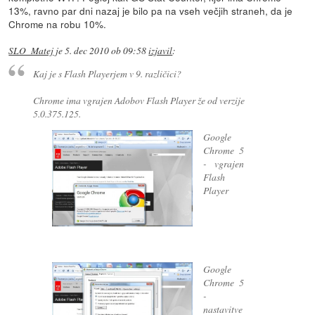
13%, ravno par dni nazaj je bilo pa na vseh večjih straneh, da je
Chrome na robu 10%.
SLO_Matej
je
5. dec 2010 ob 09:58
izjavil
:
Kaj je s Flash Playerjem v 9. različici?
Chrome ima vgrajen Adobov Flash Player že od verzije
5.0.375.125.
Google
Chrome 5
- vgrajen
Flash
Player
Google
Chrome 5
-
nastavitve