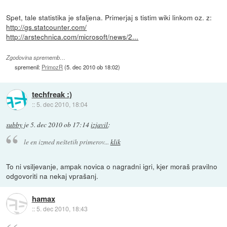
Spet, tale statistika je sfaljena. Primerjaj s tistim wiki linkom oz. z:
http://gs.statcounter.com/
http://arstechnica.com/microsoft/news/2...
Zgodovina sprememb…
spremenil:
PrimozR
(
5. dec 2010 ob 18:02
)
techfreak :)
::
5. dec 2010, 18:04
subby
je
5. dec 2010 ob 17:14
izjavil
:
le en izmed neštetih primerov...
klik
To ni vsiljevanje, ampak novica o nagradni igri, kjer moraš pravilno
odgovoriti na nekaj vprašanj.
hamax
::
5. dec 2010, 18:43