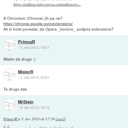
https://addons.labs.opera.com/addons/ex...
A Chromium (Chrome) jih pa ne?
https://chrome.google.com/extensions/
Ali si hotel povedat, da Opera _končno_ podpira extensione?
PrimozR
::
5. dec 2010, 19:31
MIslim da drugo :)
MisterR
::
5. dec 2010, 20:01
Ta drugo,itak.
MrStein
::
9. dec 2010, 13:15
PrimozR
je
5. dec 2010 ob 17:59
izjavil
: