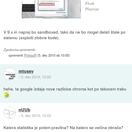
Flash
Playerja
V 9.x in naprej bo sandboxed, tako da ne bo mogel delati štale po
sistemu (exploiti zlobne kode).
Zgodovina sprememb…
spremenil:
PrimozR
(
5. dec 2010 ob 10:05
)
mtosev
::
5. dec 2010, 10:33
hehe. ta google izdaja nove razlicice chroma kot po tekocem traku
nUUb
::
5. dec 2010, 10:43
Katera statistika je potem pravilna? Na katero se večina obrača?