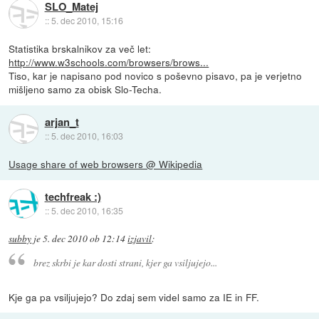
SLO_Matej
::
5. dec 2010, 15:16
Statistika brskalnikov za več let:
http://www.w3schools.com/browsers/brows...
Tiso, kar je napisano pod novico s poševno pisavo, pa je verjetno
mišljeno samo za obisk Slo-Techa.
arjan_t
::
5. dec 2010, 16:03
Usage share of web browsers @ Wikipedia
techfreak :)
::
5. dec 2010, 16:35
subby
je
5. dec 2010 ob 12:14
izjavil
:
brez skrbi je kar dosti strani, kjer ga vsiljujejo...
Kje ga pa vsiljujejo? Do zdaj sem videl samo za IE in FF.