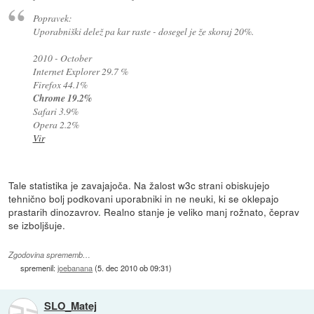
Popravek:
Uporabniški delež pa kar raste - dosegel je že skoraj 20%.
2010 - October
Internet Explorer 29.7 %
Firefox 44.1%
Chrome 19.2%
Safari 3.9%
Opera 2.2%
Vir
Tale statistika je zavajajoča. Na žalost w3c strani obiskujejo
tehnično bolj podkovani uporabniki in ne neuki, ki se oklepajo
prastarih dinozavrov. Realno stanje je veliko manj rožnato, čeprav
se izboljšuje.
Zgodovina sprememb…
spremenil:
joebanana
(
5. dec 2010 ob 09:31
)
SLO_Matej