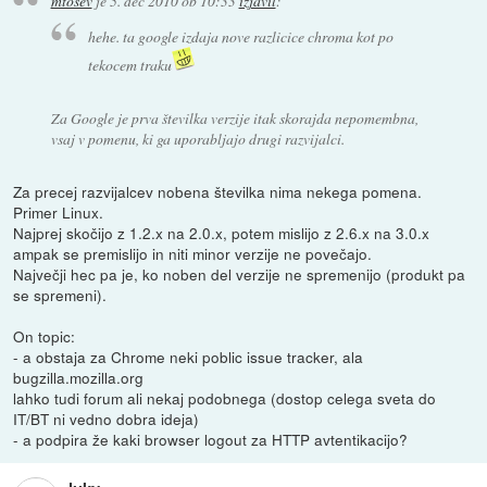
mtosev
je
5. dec 2010 ob 10:33
izjavil
:
hehe. ta google izdaja nove razlicice chroma kot po
tekocem traku
Za Google je prva številka verzije itak skorajda nepomembna,
vsaj v pomenu, ki ga uporabljajo drugi razvijalci.
Za precej razvijalcev nobena številka nima nekega pomena.
Primer Linux.
Najprej skočijo z 1.2.x na 2.0.x, potem mislijo z 2.6.x na 3.0.x
ampak se premislijo in niti minor verzije ne povečajo.
Največji hec pa je, ko noben del verzije ne spremenijo (produkt pa
se spremeni).
On topic:
- a obstaja za Chrome neki poblic issue tracker, ala
bugzilla.mozilla.org
lahko tudi forum ali nekaj podobnega (dostop celega sveta do
IT/BT ni vedno dobra ideja)
- a podpira že kaki browser logout za HTTP avtentikacijo?