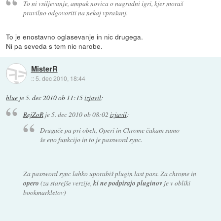
To ni vsiljevanje, ampak novica o nagradni igri, kjer moraš
pravilno odgovoriti na nekaj vprašanj.
To je enostavno oglasevanje in nic drugega.
Ni pa seveda s tem nic narobe.
MisterR
::
5. dec 2010, 18:44
blue
je
5. dec 2010 ob 11:15
izjavil
:
RejZoR
je
5. dec 2010 ob 08:02
izjavil
:
Drugače pa pri obeh, Operi in Chrome čakam samo
še eno funkcijo in to je password sync.
Za password sync lahko uporabiš plugin last pass. Za chrome in
opero
(za starejše verzije,
ki ne podpirajo pluginov
je v obliki
bookmarkletov)