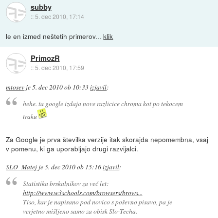
subby
::
5. dec 2010, 17:14
le en izmed neštetih primerov...
klik
PrimozR
::
5. dec 2010, 17:59
mtosev
je
5. dec 2010 ob 10:33
izjavil
:
hehe. ta google izdaja nove razlicice chroma kot po tekocem
traku
Za Google je prva številka verzije itak skorajda nepomembna, vsaj
v pomenu, ki ga uporabljajo drugi razvijalci.
SLO_Matej
je
5. dec 2010 ob 15:16
izjavil
:
Statistika brskalnikov za več let:
http://www.w3schools.com/browsers/brows...
Tiso, kar je napisano pod novico s poševno pisavo, pa je
verjetno mišljeno samo za obisk Slo-Techa.