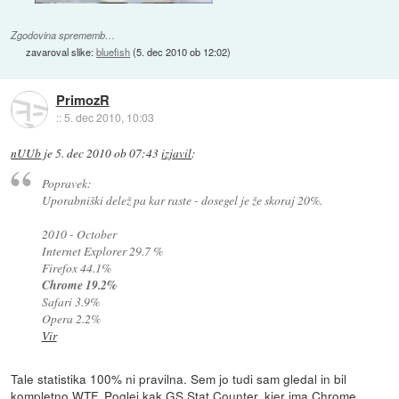
Zgodovina sprememb…
zavaroval slike:
bluefish
(
5. dec 2010 ob 12:02
)
PrimozR
::
5. dec 2010, 10:03
nUUb
je
5. dec 2010 ob 07:43
izjavil
:
Popravek:
Uporabniški delež pa kar raste - dosegel je že skoraj 20%.
2010 - October
Internet Explorer 29.7 %
Firefox 44.1%
Chrome 19.2%
Safari 3.9%
Opera 2.2%
Vir
Tale statistika 100% ni pravilna. Sem jo tudi sam gledal in bil
kompletno WTF. Poglej kak GS Stat Counter, kjer ima Chrome