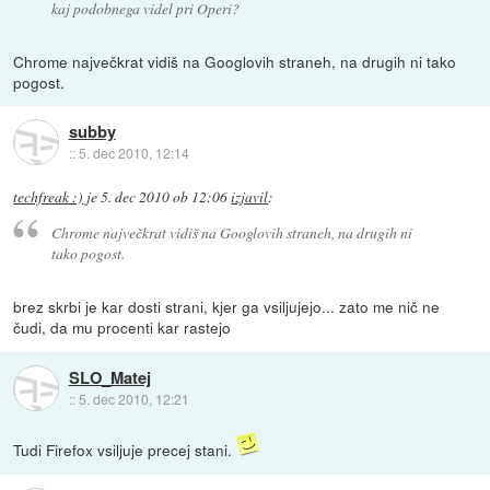
kaj podobnega videl pri Operi?
Chrome največkrat vidiš na Googlovih straneh, na drugih ni tako
pogost.
subby
::
5. dec 2010, 12:14
techfreak :)
je
5. dec 2010 ob 12:06
izjavil
:
Chrome največkrat vidiš na Googlovih straneh, na drugih ni
tako pogost.
brez skrbi je kar dosti strani, kjer ga vsiljujejo... zato me nič ne
čudi, da mu procenti kar rastejo
SLO_Matej
::
5. dec 2010, 12:21
Tudi Firefox vsiljuje precej stani.