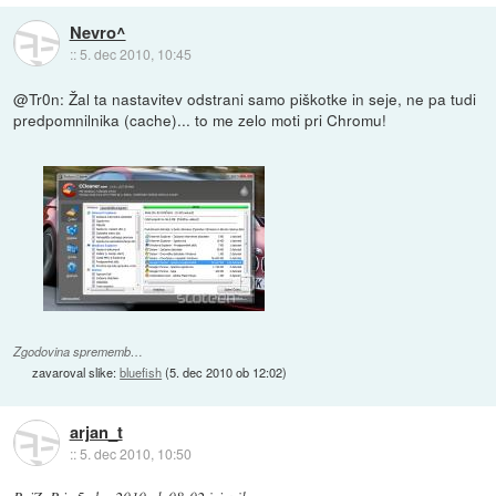
Nevro^
::
5. dec 2010, 10:45
@Tr0n: Žal ta nastavitev odstrani samo piškotke in seje, ne pa tudi
predpomnilnika (cache)... to me zelo moti pri Chromu!
Zgodovina sprememb…
zavaroval slike:
bluefish
(
5. dec 2010 ob 12:02
)
arjan_t
::
5. dec 2010, 10:50