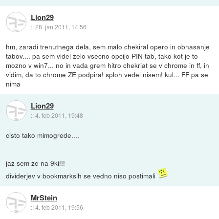
Lion29
::
28. jan 2011, 14:56
hm, zaradi trenutnega dela, sem malo chekiral opero in obnasanje
tabov.... pa sem videl zelo vsecno opcijo PIN tab, tako kot je to
mozno v win7... no in vada grem hitro chekriat se v chrome in ff, in
vidim, da to chrome ZE podpira! sploh vedel nisem! kul... FF pa se
nima
Lion29
::
4. feb 2011, 19:48
cisto tako mimogrede....
jaz sem ze na 9ki!!!
dividerjev v bookmarksih se vedno niso postimali
MrStein
::
4. feb 2011, 19:56