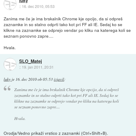
luky
::
16. dec 2010, 05:53
Zanima me če je ima brskalnik Chrome kje opcijo, da si odpreš
zaznamke in so stalno odprti tako kot pri FF ali IE. Sedaj ko se
klikne na zaznamke se odprejo vendar po kliku na katerega koli se
seznam ponovno zapre....
Hvala.
SLO_Matej
::
19. jan 2011, 20:31
luky
je
16. dec 2010 ob 05:53
izjavil
:
Zanima me če je ima brskalnik Chrome kje opcijo, da si odpreš
zaznamke in so stalno odprti tako kot pri FF ali IE. Sedaj ko se
klikne na zaznamke se odprejo vendar po kliku na katerega koli
se seznam ponovno zapre....
Hvala.
Orodja/Vedno prikaži vrstico z zaznamki (Ctrl+Shift+B).