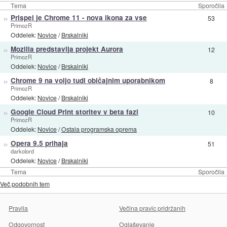
Tema
Sporočila
»
Prispel je Chrome 11 - nova ikona za vse
53
PrimozR
Oddelek:
Novice
/
Brskalniki
»
Mozilla predstavlja projekt Aurora
12
PrimozR
Oddelek:
Novice
/
Brskalniki
»
Chrome 9 na voljo tudi običajnim uporabnikom
8
PrimozR
Oddelek:
Novice
/
Brskalniki
»
Google Cloud Print storitev v beta fazi
10
PrimozR
Oddelek:
Novice
/
Ostala programska oprema
»
Opera 9.5 prihaja
51
darkolord
Oddelek:
Novice
/
Brskalniki
Tema
Sporočila
Več podobnih tem
Pravila
Večina pravic pridržanih
Odgovornost
Oglaševanje