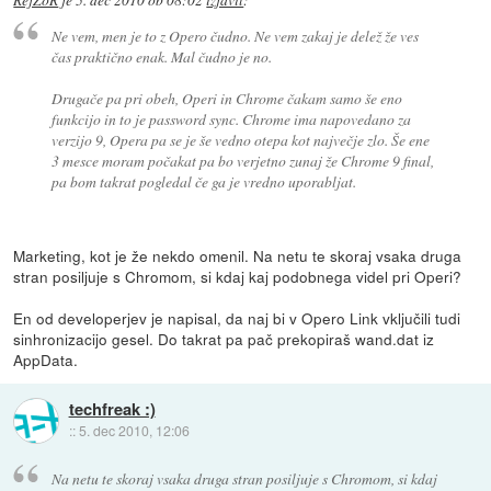
Ne vem, men je to z Opero čudno. Ne vem zakaj je delež že ves
čas praktično enak. Mal čudno je no.
Drugače pa pri obeh, Operi in Chrome čakam samo še eno
funkcijo in to je password sync. Chrome ima napovedano za
verzijo 9, Opera pa se je še vedno otepa kot največje zlo. Še ene
3 mesce moram počakat pa bo verjetno zunaj že Chrome 9 final,
pa bom takrat pogledal če ga je vredno uporabljat.
Marketing, kot je že nekdo omenil. Na netu te skoraj vsaka druga
stran posiljuje s Chromom, si kdaj kaj podobnega videl pri Operi?
En od developerjev je napisal, da naj bi v Opero Link vključili tudi
sinhronizacijo gesel. Do takrat pa pač prekopiraš wand.dat iz
AppData.
techfreak :)
::
5. dec 2010, 12:06
Na netu te skoraj vsaka druga stran posiljuje s Chromom, si kdaj