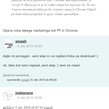
verzijo 9, Opera pa se je še vedno otepa kot največje zlo. Še ene
3 mesce moram počakat pa bo verjetno zunaj že Chrome 9 final,
pa bom takrat pogledal če ga je vredno uporabljat.
Opera nima takega marketinga kot FF in Chrome.
smash
::
5. dec 2010, 09:22
dajte mi pomagat - sem slep in ne najdem linka za download :)
ok..tako kot sem napisal..sem slep :) sem ze nasel
Zgodovina sprememb…
spremenilo:
smash
(
5. dec 2010 ob 09:23
)
joebanana
::
5. dec 2010, 09:30
nUUb
je
5. dec 2010 ob 07:43
izjavil
: