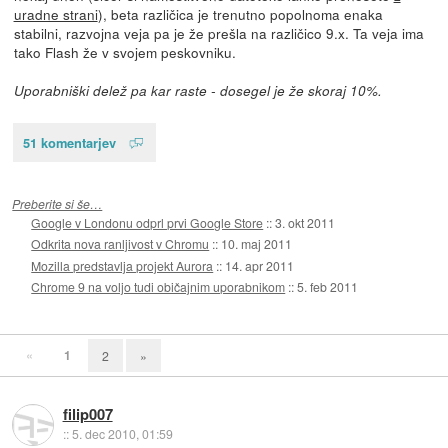
uradne strani
), beta različica je trenutno popolnoma enaka
stabilni, razvojna veja pa je že prešla na različico 9.x. Ta veja ima
tako Flash že v svojem peskovniku.
Uporabniški delež pa kar raste - dosegel je že skoraj 10%.
51 komentarjev
Preberite si še…
Google v Londonu odprl prvi Google Store
::
3. okt 2011
Odkrita nova ranljivost v Chromu
::
10. maj 2011
Mozilla predstavlja projekt Aurora
::
14. apr 2011
Chrome 9 na voljo tudi običajnim uporabnikom
::
5. feb 2011
«
1
2
»
filip007
::
5. dec 2010, 01:59