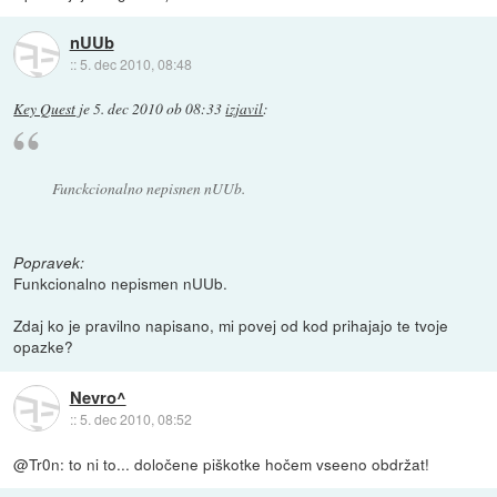
nUUb
::
5. dec 2010, 08:48
Key Quest
je
5. dec 2010 ob 08:33
izjavil
:
Funckcionalno nepisnen nUUb.
Popravek:
Funkcionalno nepismen nUUb.
Zdaj ko je pravilno napisano, mi povej od kod prihajajo te tvoje
opazke?
Nevro^
::
5. dec 2010, 08:52
@Tr0n: to ni to... določene piškotke hočem vseeno obdržat!