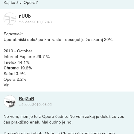
Kaj še živi Opera?
nUUb
::
5. dec 2010, 07:43
Popravek:
Uporabniški delež pa kar raste - dosegel je že skoraj 20%.
2010 - October
Internet Explorer 29.7 %
Firefox 44.1%
Chrome 19.2%
Safari 3.9%
Opera 2.2%
Vir
RejZoR
::
5. dec 2010, 08:02
Ne vem, men je to z Opero čudno. Ne vem zakaj je delež že ves
čas praktično enak. Mal čudno je no.
Drugače pa pri obeh, Operi in Chrome čakam samo še eno