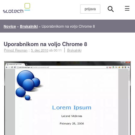
☰
Novice
»
Brskalniki
»
Uporabnikom na voljo Chrome 8
Uporabnikom na voljo Chrome 8
Primož Resman
::
5. dec 2010
ob 00:11
Brskalniki