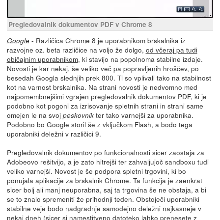
Pregledovalnik dokumentov PDF v Chrome 8
- Različica Chrome 8 je uporabnikom brskalnika iz
Google
razvojne oz. beta različice na voljo že dolgo,
od včeraj pa tudi
običajnim uporabnikom
, ki stavijo na popolnoma stabilne izdaje.
Novosti je kar nekaj, še veliko več pa popravljenih hroščev, po
besedah Googla slednjih prek 800. Ti so vplivali tako na stabilnost
kot na varnost brskalnika. Na strani novosti je nedvomno med
najpomembnejšimi vgrajen pregledovalnik dokumentov PDF, ki je
podobno kot pogoni za izrisovanje spletnih strani in strani same
omejen le na svoj
ter tako varnejši za uporabnika.
peskovnik
Podobno bo Google storil še z vključkom Flash, a bodo tega
uporabniki deležni v različici 9.
Pregledovalnik dokumentov po funkcionalnosti sicer zaostaja za
Adobeovo rešitvijo, a je zato hitrejši ter zahvaljujoč sandboxu tudi
veliko varnejši. Novost je še podpora spletni trgovini, ki bo
ponujala aplikacije za brskalnik Chrome. Ta funkcija je zaenkrat
sicer bolj ali manj neuporabna, saj ta trgovina še ne obstaja, a bi
se to znalo spremeniti že prihodnji teden. Obstoječi uporabniki
stabilne veje bodo nadgradnje samodejno deležni najkasneje v
nekaj dneh (sicer si namestitveno datoteko lahko prenesete
z