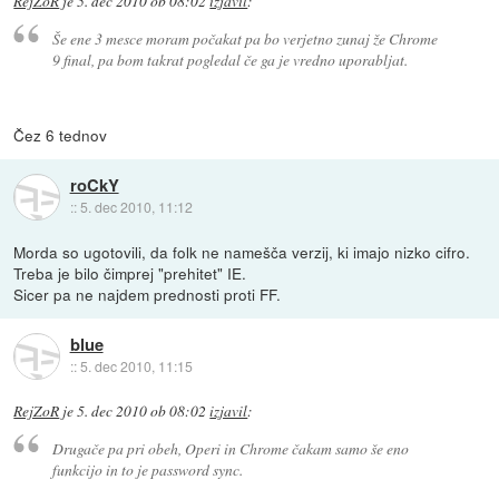
RejZoR
je
5. dec 2010 ob 08:02
izjavil
:
Še ene 3 mesce moram počakat pa bo verjetno zunaj že Chrome
9 final, pa bom takrat pogledal če ga je vredno uporabljat.
Čez 6 tednov
roCkY
::
5. dec 2010, 11:12
Morda so ugotovili, da folk ne namešča verzij, ki imajo nizko cifro.
Treba je bilo čimprej "prehitet" IE.
Sicer pa ne najdem prednosti proti FF.
blue
::
5. dec 2010, 11:15
RejZoR
je
5. dec 2010 ob 08:02
izjavil
:
Drugače pa pri obeh, Operi in Chrome čakam samo še eno
funkcijo in to je password sync.