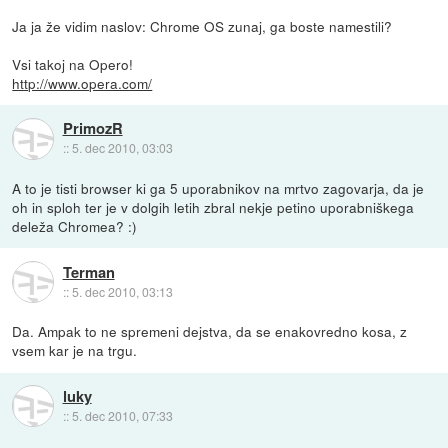
Ja ja že vidim naslov: Chrome OS zunaj, ga boste namestili?
Vsi takoj na Opero!
http://www.opera.com/
PrimozR
::
5. dec 2010, 03:03
A to je tisti browser ki ga 5 uporabnikov na mrtvo zagovarja, da je
oh in sploh ter je v dolgih letih zbral nekje petino uporabniškega
deleža Chromea? :)
Terman
::
5. dec 2010, 03:13
Da. Ampak to ne spremeni dejstva, da se enakovredno kosa, z
vsem kar je na trgu.
luky
::
5. dec 2010, 07:33