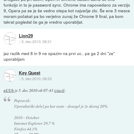
funkcijo in to je password sync. Chrome ima napovedano za verzijo
9, Opera pa se je še vedno otepa kot največje zlo. Še ene 3 mesce
moram počakat pa bo verjetno zunaj že Chrome 9 final, pa bom
takrat pogledal če ga je vredno uporabljat.
Lion29
::
5. dec 2010, 08:31
jaz razlik med 8 in 9 ne opazim na prvi uc.. pa ga 2 dni "ze"
uporabljam
Key Quest
::
5. dec 2010, 08:33
nUUb
je
5. dec 2010 ob 07:43
izjavil
:
Popravek:
Uporabniški delež pa kar raste - dosegel je že skoraj 20%.
2010 - October
Internet Explorer 29.7 %
Firefox 44.1%