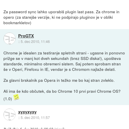
Za password sync lahko uporabiš plugin last pass. Za chrome in
opero (za starejše verzije, ki ne podpirajo pluginov je v obliki
bookmarkletov)
ProGTX
::
5. dec 2010, 11:46
Chrome je idealen za testiranje spletnih strani - ugasne in ponovno
prižge se v manj kot dveh sekundah (brez SSD diska!), upošteva
standarde, minimalno obremeni sistem. Saj potem sprobam stran
še v Operi, Firefoxu in IE, vendar je s Chromom najlaže delati.
Za glavni brskalnik pa Opera in težko me bo kaj stran zvleklo.
Ali ima še kdo občutek, da bo Chrome 10 prvi pravi Chrome OS?
(1.0)
xyxyxyxy
::
5. dec 2010, 11:57
RejZoR
je
5. dec 2010 ob 08:02
izjavil
: