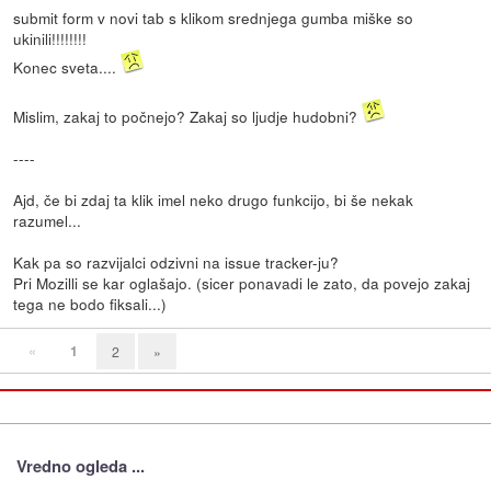
submit form v novi tab s klikom srednjega gumba miške so
ukinili!!!!!!!!
Konec sveta....
Mislim, zakaj to počnejo? Zakaj so ljudje hudobni?
----
Ajd, če bi zdaj ta klik imel neko drugo funkcijo, bi še nekak
razumel...
Kak pa so razvijalci odzivni na issue tracker-ju?
Pri Mozilli se kar oglašajo. (sicer ponavadi le zato, da povejo zakaj
tega ne bodo fiksali...)
«
1
2
»
Vredno ogleda ...