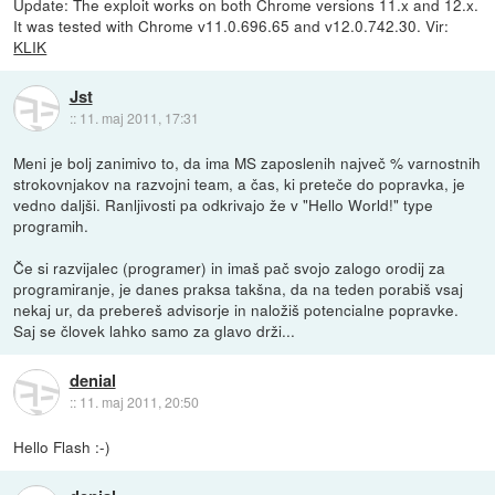
Update: The exploit works on both Chrome versions 11.x and 12.x.
It was tested with Chrome v11.0.696.65 and v12.0.742.30. Vir:
KLIK
Jst
::
11. maj 2011, 17:31
Meni je bolj zanimivo to, da ima MS zaposlenih največ % varnostnih
strokovnjakov na razvojni team, a čas, ki preteče do popravka, je
vedno daljši. Ranljivosti pa odkrivajo že v "Hello World!" type
programih.
Če si razvijalec (programer) in imaš pač svojo zalogo orodij za
programiranje, je danes praksa takšna, da na teden porabiš vsaj
nekaj ur, da prebereš advisorje in naložiš potencialne popravke.
Saj se človek lahko samo za glavo drži...
denial
::
11. maj 2011, 20:50
Hello Flash :-)