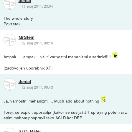
denial
::
11. maj 2011, 23:04
The whole story
Povzetek
MrStein
::
12. maj 2011, 00:16
Ampak .... ampak... vsi ti varnostni mehanizmi v sedmici!!!!
(zadovoljen uporabnik XP)
denial
::
12. maj 2011, 00:43
Ja, varnostni mehanizmi.... Much ado about nothing
Torej, če exploit uporablja (kakor se šušlja)
JIT spraying
potem si z
enim mahom pospravil tako ASLR kot DEP.
SLO_Matej