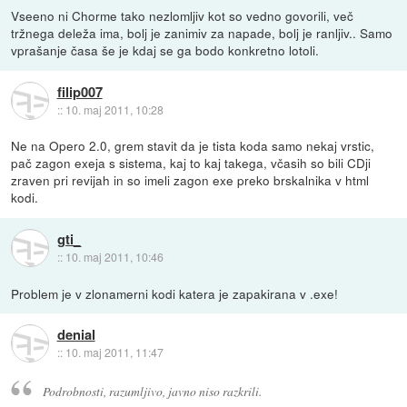
Vseeno ni Chorme tako nezlomljiv kot so vedno govorili, več
tržnega deleža ima, bolj je zanimiv za napade, bolj je ranljiv.. Samo
vprašanje časa še je kdaj se ga bodo konkretno lotoli.
filip007
::
10. maj 2011, 10:28
Ne na Opero 2.0, grem stavit da je tista koda samo nekaj vrstic,
pač zagon exeja s sistema, kaj to kaj takega, včasih so bili CDji
zraven pri revijah in so imeli zagon exe preko brskalnika v html
kodi.
gti_
::
10. maj 2011, 10:46
Problem je v zlonamerni kodi katera je zapakirana v .exe!
denial
::
10. maj 2011, 11:47
Podrobnosti, razumljivo, javno niso razkrili.