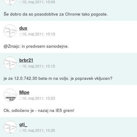
::
10. maj 2011, 10:09
Še dobro da so posodobitve za Chrome tako pogoste.
dux
::
10. maj 2011, 10:13
@Zmajc: in predvsem samodejne.
brbr21
::
10. maj 2011, 10:15
je ze 12.0.742.30 beta-m na voljo. je popravek vkljucen?
Mipe
::
10. maj 2011, 10:23
Ok, odločeno je - nazaj na IE5 grem!
gti_
::
10. maj 2011, 10:26