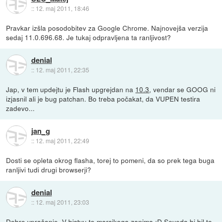
::
12. maj 2011, 18:46
Pravkar izšla posodobitev za Google Chrome. Najnovejša verzija
sedaj 11.0.696.68. Je tukaj odpravljena ta ranljivost?
denial
::
12. maj 2011, 22:35
Jap, v tem updejtu je Flash upgrejdan na
10.3
, vendar se GOOG ni
izjasnil ali je bug patchan. Bo treba počakat, da VUPEN testira
zadevo...
jan_g
::
12. maj 2011, 22:49
Dosti se opleta okrog flasha, torej to pomeni, da so prek tega buga
ranljivi tudi drugi browserji?
denial
::
12. maj 2011, 23:03
Dobro vprašanje. V bistvu to marsikoga zanima :D Seveda bi bil to