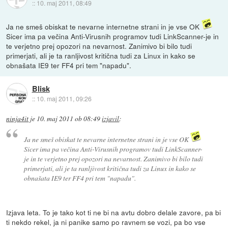
::
10. maj 2011, 08:49
Ja ne smeš obiskat te nevarne internetne strani in je vse OK
Sicer ima pa večina Anti-Virusnih programov tudi LinkScanner-je in
te verjetno prej opozori na nevarnost. Zanimivo bi bilo tudi
primerjati, ali je ta ranljivost kritična tudi za Linux in kako se
obnašata IE9 ter FF4 pri tem "napadu".
Blisk
::
10. maj 2011, 09:26
ninja4it
je
10. maj 2011 ob 08:49
izjavil
:
Ja ne smeš obiskat te nevarne internetne strani in je vse OK
Sicer ima pa večina Anti-Virusnih programov tudi LinkScanner-
je in te verjetno prej opozori na nevarnost. Zanimivo bi bilo tudi
primerjati, ali je ta ranljivost kritična tudi za Linux in kako se
obnašata IE9 ter FF4 pri tem "napadu".
Izjava leta. To je tako kot ti ne bi na avtu dobro delale zavore, pa bi
ti nekdo rekel, ja ni panike samo po ravnem se vozi, pa bo vse