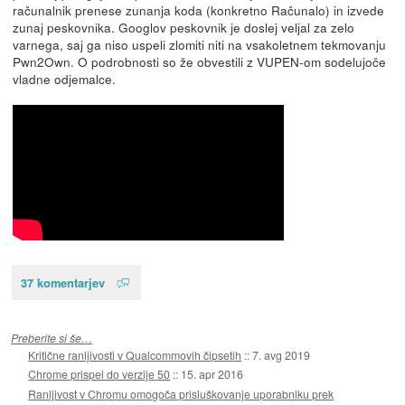
računalnik prenese zunanja koda (konkretno Računalo) in izvede
zunaj peskovnika. Googlov peskovnik je doslej veljal za zelo
varnega, saj ga niso uspeli zlomiti niti na vsakoletnem tekmovanju
Pwn2Own. O podrobnosti so že obvestili z VUPEN-om sodelujoče
vladne odjemalce.
37 komentarjev
Preberite si še…
Kritične ranljivosti v Qualcommovih čipsetih
::
7. avg 2019
Chrome prispel do verzije 50
::
15. apr 2016
Ranljivost v Chromu omogoča prisluškovanje uporabniku prek