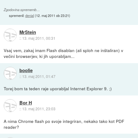
Zgodovina sprememb…
spremenil:
denial
(
12. maj 2011 ob 23:21
)
MrStein
::
13. maj 2011, 00:31
Vsaj vem, zakaj imam Flash disablan (ali sploh ne inštaliran) v
večini browserjev, ki jih uporabljam...
boolie
::
13. maj 2011, 01:47
Torej bom ta teden raje uporabljal Internet Explorer 9. ;)
Bor H
::
13. maj 2011, 23:03
A nima Chrome flash po svoje integriran, nekako tako kot PDF
reader?