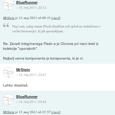
BlueRunner
::
13. maj 2011, 23:12
MrStein
je
13. maj 2011 ob 00:31
izjavil
:
Vsaj vem, zakaj imam Flash disablan (ali sploh ne inštaliran) v
večini browserjev, ki jih uporabljam...
Re. Zaradi integriranega Flash-a je Chrome pri meni letel iz
kolekcije "uporabnih".
Najbolj varna komponenta je komponenta, ki je ni.
MrStein
::
13. maj 2011, 23:57
Lahko disablaš.
BlueRunner
::
14. maj 2011, 00:43
MrStein
je
13. maj 2011 ob 23:57
izjavil
: