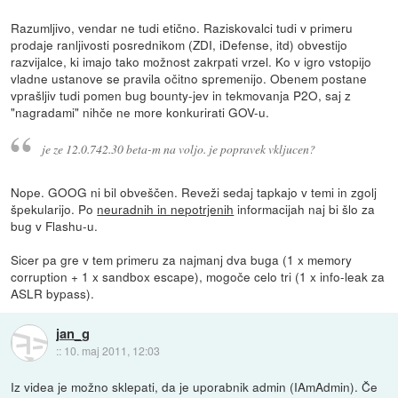
Razumljivo, vendar ne tudi etično. Raziskovalci tudi v primeru
prodaje ranljivosti posrednikom (ZDI, iDefense, itd) obvestijo
razvijalce, ki imajo tako možnost zakrpati vrzel. Ko v igro vstopijo
vladne ustanove se pravila očitno spremenijo. Obenem postane
vprašljiv tudi pomen bug bounty-jev in tekmovanja P2O, saj z
"nagradami" nihče ne more konkurirati GOV-u.
je ze 12.0.742.30 beta-m na voljo. je popravek vkljucen?
Nope. GOOG ni bil obveščen. Reveži sedaj tapkajo v temi in zgolj
špekularijo. Po
neuradnih in nepotrjenih
informacijah naj bi šlo za
bug v Flashu-u.
Sicer pa gre v tem primeru za najmanj dva buga (1 x memory
corruption + 1 x sandbox escape), mogoče celo tri (1 x info-leak za
ASLR bypass).
jan_g
::
10. maj 2011, 12:03
Iz videa je možno sklepati, da je uporabnik admin (IAmAdmin). Če