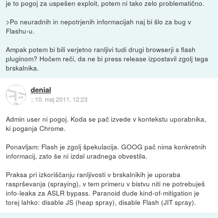
je to pogoj za uspešen exploit, potem ni tako zelo problematično.
>Po neuradnih in nepotrjenih informacijah naj bi šlo za bug v
Flashu-u.
Ampak potem bi bili verjetno ranljivi tudi drugi browserji s flash
pluginom? Hočem reči, da ne bi press release izpostavil zgolj tega
brskalnika.
denial
::
10. maj 2011, 12:23
Admin user ni pogoj. Koda se pač izvede v kontekstu uporabnika,
ki poganja Chrome.
Ponavljam: Flash je zgolj špekulacija. GOOG pač nima konkretnih
informacij, zato še ni izdal uradnega obvestila.
Praksa pri izkoriščanju ranljivosti v brskalnikih je uporaba
rasprševanja (spraying), v tem primeru v bistvu niti ne potrebuješ
info-leaka za ASLR bypass. Paranoid dude kind-of-mitigation je
torej lahko: disable JS (heap spray), disable Flash (JIT spray).