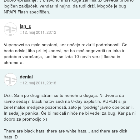
logičen zaključek, vendar ni nujno, da tudi drži. Mogoče je bug
NPAPI Flash specifičen.
jan_g
::
12. maj 2011, 23:12
Vupenovci so malo smotani, ker nočejo razkriti podrobnosti. Če
bodo odslej tiho pri tej zadevi, ne bo moč odgovoriti na taka in
podobna vprašanja, tudi če se izda 10 novih verzij flasha in
chrome-a.
denial
::
12. maj 2011, 23:18
Drži. Sam po drugi strani se to nenehno dogaja. Ni dvoma da
ravno sedaj
black hatov sedi na 0-day exploitih. VUPEN si je
n
želel malce medijske pozornosti, zato je "podvig" javno obelodanil.
In sedaj je panika. Če bi molčali nihče ne bi vedel za bug. Kar pa ni
dobro za promocijo :-)
There are black hats, there are white hats... and there are dick
hats :D