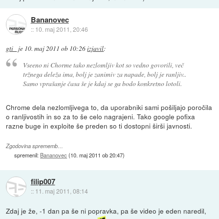
Bananovec
::
10. maj 2011, 20:46
gti_
je
10. maj 2011 ob 10:26
izjavil
:
Vseeno ni Chorme tako nezlomljiv kot so vedno govorili, več
tržnega deleža ima, bolj je zanimiv za napade, bolj je ranljiv..
Samo vprašanje časa še je kdaj se ga bodo konkretno lotoli.
Chrome dela nezlomljivega to, da uporabniki sami pošiljajo poročila
o ranljivostih in so za to še celo nagrajeni. Tako google pofixa
razne buge in exploite še preden so ti dostopni širši javnosti.
Zgodovina sprememb…
spremenil:
Bananovec
(
10. maj 2011 ob 20:47
)
filip007
::
11. maj 2011, 08:14
Zdaj je že, -1 dan pa še ni popravka, pa še video je eden naredil,