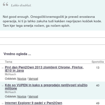
Lahko disablaš.
Not good enough. Omogočiti/onemogočiti je preveč enostavna
operacija, ki ti jo lahko zakuha tudi kakšen neprijazen košček kode.
Tam kjer tega smetja nočem, ga nočem sploh.
Vredno ogleda ...
Tema
Sporočila
»
Prvi dan Pwn2Own 2013 zlomljeni Chrome, Firefox,
13
IE10 in Java
McHusch
Oddelek:
Novice
/
Varnost
»
Kdo so VUPEN in kako s preprodajo ranljivosti služijo
40
milijone
McHusch
Oddelek:
Novice
/
Varnost
»
Internet Explorer 9 padel v Pwn2Own
49