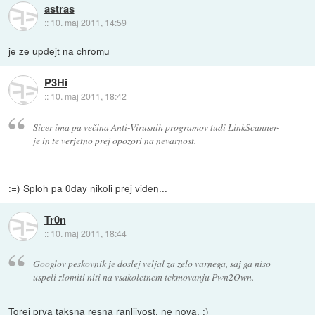
astras
::
10. maj 2011, 14:59
je ze updejt na chromu
P3Hi
::
10. maj 2011, 18:42
Sicer ima pa večina Anti-Virusnih programov tudi LinkScanner-
je in te verjetno prej opozori na nevarnost.
:=) Sploh pa 0day nikoli prej viden...
Tr0n
::
10. maj 2011, 18:44
Googlov peskovnik je doslej veljal za zelo varnega, saj ga niso
uspeli zlomiti niti na vsakoletnem tekmovanju Pwn2Own.
Torej prva taksna resna ranljivost, ne nova. :)