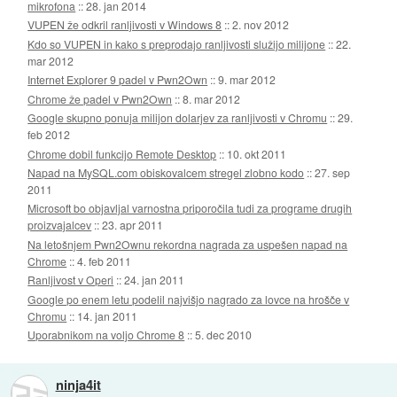
mikrofona
::
28. jan 2014
VUPEN že odkril ranljivosti v Windows 8
::
2. nov 2012
Kdo so VUPEN in kako s preprodajo ranljivosti služijo milijone
::
22.
mar 2012
Internet Explorer 9 padel v Pwn2Own
::
9. mar 2012
Chrome že padel v Pwn2Own
::
8. mar 2012
Google skupno ponuja milijon dolarjev za ranljivosti v Chromu
::
29.
feb 2012
Chrome dobil funkcijo Remote Desktop
::
10. okt 2011
Napad na MySQL.com obiskovalcem stregel zlobno kodo
::
27. sep
2011
Microsoft bo objavljal varnostna priporočila tudi za programe drugih
proizvajalcev
::
23. apr 2011
Na letošnjem Pwn2Ownu rekordna nagrada za uspešen napad na
Chrome
::
4. feb 2011
Ranljivost v Operi
::
24. jan 2011
Google po enem letu podelil najvišjo nagrado za lovce na hrošče v
Chromu
::
14. jan 2011
Uporabnikom na voljo Chrome 8
::
5. dec 2010
ninja4it