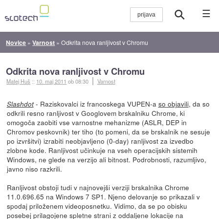
☰
Novice
»
Varnost
»
Odkrita nova ranljivost v Chromu
Odkrita nova ranljivost v Chromu
Matej Huš
::
10. maj 2011
ob 08:30
Varnost
- Raziskovalci iz francoskega VUPEN-a
so objavili
, da so
Slashdot
odkrili resno ranljivost v Googlovem brskalniku Chrome, ki
omogoča zaobiti vse varnostne mehanizme (ASLR, DEP in
Chromov peskovnik) ter tiho (to pomeni, da se brskalnik ne sesuje
po izvršitvi) izrabiti neobjavljeno (0-day) ranljivost za izvedbo
zlobne kode. Ranljivost učinkuje na vseh operacijskih sistemih
Windows, ne glede na verzijo ali bitnost. Podrobnosti, razumljivo,
javno niso razkrili.
Ranljivost obstoji tudi v najnovejši verziji brskalnika Chrome
11.0.696.65 na Windows 7 SP1. Njeno delovanje so prikazali v
spodaj priloženem videoposnetku. Vidimo, da se po obisku
posebej prilagojene spletne strani z oddaljene lokacije na