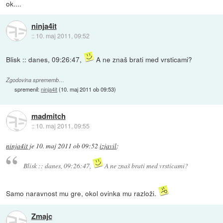
ok....
ninja4it
::
10. maj 2011, 09:52
Blisk :: danes, 09:26:47,
A ne znaš brati med vrsticami?
Zgodovina sprememb…
spremenil:
ninja4it
(
10. maj 2011 ob 09:53
)
madmitch
::
10. maj 2011, 09:55
ninja4it
je
10. maj 2011 ob 09:52
izjavil
:
Blisk :: danes, 09:26:47,
A ne znaš brati med vrsticami?
Samo naravnost mu gre, okol ovinka mu razloži.
Zmajc