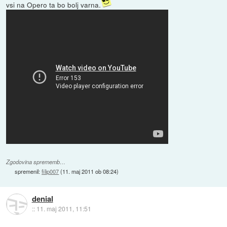
vsi na Opero ta bo bolj varna.
Zgodovina sprememb…
spremenil:
filip007
(
11. maj 2011 ob 08:24
)
denial
::
11. maj 2011, 11:51