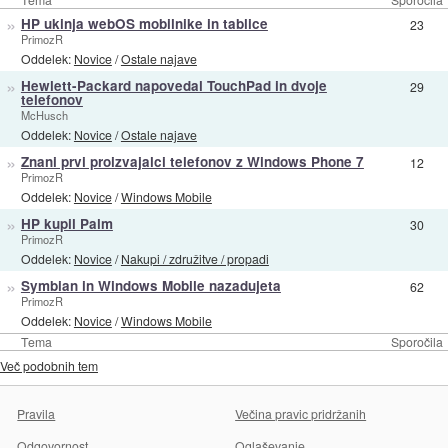
»
HP ukinja webOS mobilnike in tablice
23
PrimozR
Oddelek:
Novice
/
Ostale najave
»
Hewlett-Packard napovedal TouchPad in dvoje
29
telefonov
McHusch
Oddelek:
Novice
/
Ostale najave
»
Znani prvi proizvajalci telefonov z Windows Phone 7
12
PrimozR
Oddelek:
Novice
/
Windows Mobile
»
HP kupil Palm
30
PrimozR
Oddelek:
Novice
/
Nakupi / združitve / propadi
»
Symbian in Windows Mobile nazadujeta
62
PrimozR
Oddelek:
Novice
/
Windows Mobile
Tema
Sporočila
Več podobnih tem
Pravila
Večina pravic pridržanih
Odgovornost
Oglaševanje