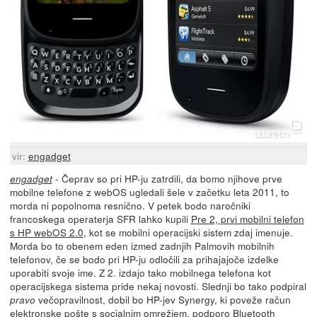
vir:
engadget
- Čeprav so pri HP-ju zatrdili, da bomo njihove prve
engadget
mobilne telefone z webOS ugledali šele v začetku leta 2011, to
morda ni popolnoma resnično. V petek bodo naročniki
francoskega operaterja SFR lahko kupili
Pre 2, prvi mobilni telefon
s HP webOS 2.0
, kot se mobilni operacijski sistem zdaj imenuje.
Morda bo to obenem eden izmed zadnjih Palmovih mobilnih
telefonov, če se bodo pri HP-ju odločili za prihajajoče izdelke
uporabiti svoje ime. Z 2. izdajo tako mobilnega telefona kot
operacijskega sistema pride nekaj novosti. Slednji bo tako podpiral
večopravilnost, dobil bo HP-jev Synergy, ki poveže račun
pravo
elektronske pošte s socialnim omrežjem, podporo Bluetooth