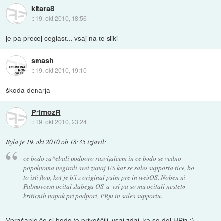
kitara8
::
19. okt 2010, 18:56
je pa precej ceglast... vsaj na te sliki
smash
::
19. okt 2010, 19:10
škoda denarja
PrimozR
::
19. okt 2010, 23:24
Byla
je
19. okt 2010 ob 18:35
izjavil
:
ce bodo za*ebali podporo razvijalcem in ce bodo se vedno
popolnoma negirali svet zunaj US kar se sales supporta tice, bo
to isti flop, kot je bil z original palm pre in webOS. Noben ni
Palmovcem ocital slabega OS-a, vsi pa so mu ocitali nesteto
kriticnih napak pri podpori, PRju in sales supportu.
Vprašanje če si bodo to privoščili, vsaj zdaj, ko so del HPja :)