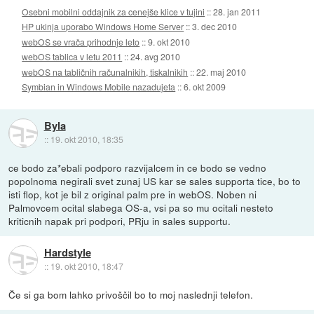
Osebni mobilni oddajnik za cenejše klice v tujini
::
28. jan 2011
HP ukinja uporabo Windows Home Server
::
3. dec 2010
webOS se vrača prihodnje leto
::
9. okt 2010
webOS tablica v letu 2011
::
24. avg 2010
webOS na tabličnih računalnikih, tiskalnikih
::
22. maj 2010
Symbian in Windows Mobile nazadujeta
::
6. okt 2009
Byla
::
19. okt 2010, 18:35
ce bodo za*ebali podporo razvijalcem in ce bodo se vedno
popolnoma negirali svet zunaj US kar se sales supporta tice, bo to
isti flop, kot je bil z original palm pre in webOS. Noben ni
Palmovcem ocital slabega OS-a, vsi pa so mu ocitali nesteto
kriticnih napak pri podpori, PRju in sales supportu.
Hardstyle
::
19. okt 2010, 18:47
Če si ga bom lahko privoščil bo to moj naslednji telefon.