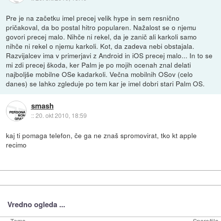
Pre je na začetku imel precej velik hype in sem resnično
pričakoval, da bo postal hitro popularen. Nažalost se o njemu
govori precej malo. Nihče ni rekel, da je zanič ali karkoli samo
nihče ni rekel o njemu karkoli. Kot, da zadeva nebi obstajala.
Razvijalcev ima v primerjavi z Android in iOS precej malo... In to se
mi zdi precej škoda, ker Palm je po mojih ocenah znal delati
najboljše mobilne OSe kadarkoli. Večna mobilnih OSov (celo
danes) se lahko zgleduje po tem kar je imel dobri stari Palm OS.
smash
::
20. okt 2010, 18:59
kaj ti pomaga telefon, če ga ne znaš spromovirat, tko kt apple
recimo
Vredno ogleda ...
Tema
Sporočila