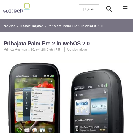
☰
Novice
»
Ostale najave
»
Prihajata Palm Pre 2 in webOS 2.0
Prihajata Palm Pre 2 in webOS 2.0
Primož Resman
::
19. okt 2010
ob 17:51
Ostale najave