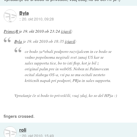
Byla
::
20. okt 2010, 09:28
PrimozR
je
19. okt 2010 ob 23:24
izjavil
:
Byla
je
19. okt 2010 ob 18:35
izjavil
:
ce bodo za*ebali podporo razvijalcem in ce bodo se
vedno popolnoma negirali svet zunaj US kar se
sales supporta tice, bo to isti flop, kot je bil z
original palm pre in webOS. Noben ni Palmovcem
ocital slabega OS-a, vsi pa so mu ocitali nesteto
kriticnih napak pri podpori, PRju in sales supportu.
Vprašanje če si bodo to privoščili, vsaj zdaj, ko so del HPja :)
fingers crossed.
roli
::
20. okt 2010, 15:49