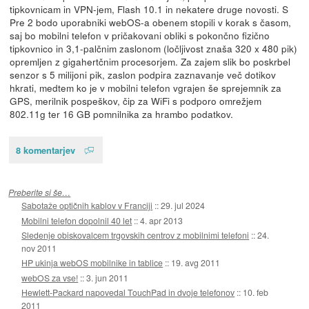
tipkovnicam in VPN-jem, Flash 10.1 in nekatere druge novosti. S
Pre 2 bodo uporabniki webOS-a obenem stopili v korak s časom,
saj bo mobilni telefon v pričakovani obliki s pokončno fizično
tipkovnico in 3,1-palčnim zaslonom (ločljivost znaša 320 x 480 pik)
opremljen z gigahertčnim procesorjem. Za zajem slik bo poskrbel
senzor s 5 milijoni pik, zaslon podpira zaznavanje več dotikov
hkrati, medtem ko je v mobilni telefon vgrajen še sprejemnik za
GPS, merilnik pospeškov, čip za WiFi s podporo omrežjem
802.11g ter 16 GB pomnilnika za hrambo podatkov.
8 komentarjev
Preberite si še…
Sabotaže optičnih kablov v Franciji
::
29. jul 2024
Mobilni telefon dopolnil 40 let
::
4. apr 2013
Sledenje obiskovalcem trgovskih centrov z mobilnimi telefoni
::
24.
nov 2011
HP ukinja webOS mobilnike in tablice
::
19. avg 2011
webOS za vse!
::
3. jun 2011
Hewlett-Packard napovedal TouchPad in dvoje telefonov
::
10. feb
2011