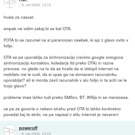
::
6. okt 2009, 13:16
hvala za nasvet.
ampak ne vidim zakaj bi se bal OTA.
FOTA bi se razumel ce si paranoicen osebek, ki spi z glavo ovito v
folijo.
OTA se pa uporablja za sinhronizacijo (recimo google omogoca
sinhronizacijo kontaktov, koledarja itd preko OTA) in razne
prenose. no glede na to da se hvalis da si izklopil internet na
mobitelu me le cudi, da si upas ga na domacem racunalniku
uporabljat? ali si morda zavil racunalnik v alu folijo in ta sciti ne le
tvojo glavo?
probleme imas lahko tudi preko SMSov, BT, Wifija in se marsicesa.
ce pa ze govoris o nekem strahu pred OTA bi lahko konkretno
povedal kaj te skrbi, ne pa napisal v stilu internet je nevaren!
poweroff
::
6. okt 2009, 13:23