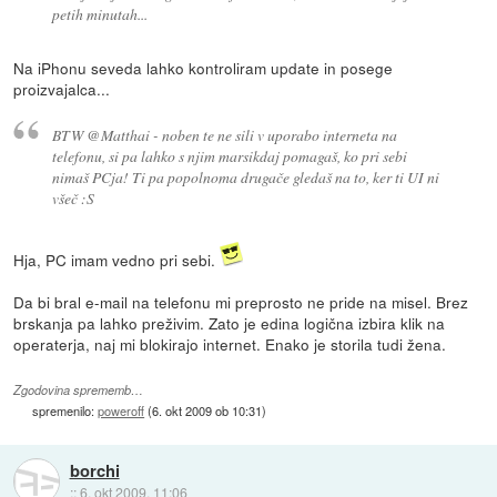
petih minutah...
Na iPhonu seveda lahko kontroliram update in posege
proizvajalca...
BTW @Matthai - noben te ne sili v uporabo interneta na
telefonu, si pa lahko s njim marsikdaj pomagaš, ko pri sebi
nimaš PCja! Ti pa popolnoma drugače gledaš na to, ker ti UI ni
všeč :S
Hja, PC imam vedno pri sebi.
Da bi bral e-mail na telefonu mi preprosto ne pride na misel. Brez
brskanja pa lahko preživim. Zato je edina logična izbira klik na
operaterja, naj mi blokirajo internet. Enako je storila tudi žena.
Zgodovina sprememb…
spremenilo:
poweroff
(
6. okt 2009 ob 10:31
)
borchi
::
6. okt 2009, 11:06