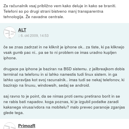
Za računalnik vsaj približno vem kako deluje in kako se braniti.
Telefoni so po drugi strani bistveno manj transparentna
tehnologija. Že navadne centrale.
ALT
::
6. okt 2009, 14:53
če se znas zadrzat in ne kliknit je iphone ok.. za tiste, ki pa kliknejo
vsak gumb pac ni.. pa se to ni problem ce imas uradno kupljen
iphone.
drugace pa iphone je baziran na BSD sistemu. z jailbreajkom dobis
terminal na telefonu in si lahko namestis tudi linux sistem. in ga
lahko upravljas kot svoj racunalnik.. imas tudi se nekaj telefonov, ki
bazirajo na linuxu, windowsih, sedaj se android.
saj ravno to je point, da se nimas proti cemu pretirano borit in se
ne rabis bati napadov. koga poznas, ki je izgubil podatke zaradi
kaksnega virusa/vdora na mobitelu? malo prevec paranoje zganjas
glede tega.
PrimozR