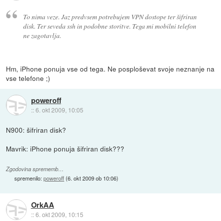
To nima veze. Jaz predvsem potrebujem VPN dostope ter šifriran
disk. Ter seveda ssh in podobne storitve. Tega mi mobilni telefon
ne zagotavlja.
Hm, iPhone ponuja vse od tega. Ne posploševat svoje neznanje na
vse telefone ;)
poweroff
::
6. okt 2009, 10:05
N900: šifriran disk?
Mavrik: iPhone ponuja šifriran disk???
Zgodovina sprememb…
spremenilo:
poweroff
(
6. okt 2009 ob 10:06
)
OrkAA
::
6. okt 2009, 10:15