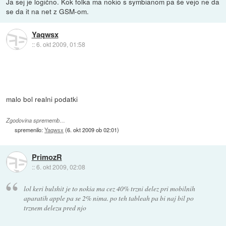
Ja sej je logično. Kok folka ma nokio s symbianom pa še vejo ne da
se da it na net z GSM-om.
Yaqwsx
::
6. okt 2009, 01:58
malo bol realni podatki
Zgodovina sprememb…
spremenilo:
Yaqwsx
(
6. okt 2009 ob 02:01
)
PrimozR
::
6. okt 2009, 02:08
lol keri bulshit je to nokia ma cez 40% trzni delez pri mobilnih
aparatih apple pa se 2% nima. po teh tableah pa bi naj bil po
trznem delezu pred njo