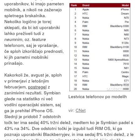
uporabnikov, ki imajo pameten
mobilnik, a nikoli ne zaženejo
spletnega brskalnika.
Nekoliko logično je torej
sklepati, da bi isti uporabniki
lahko preživeli tudi z
, oz.
neumnim
feature
telefonom, saj je vprašanje,
če sploh izkoriščajo prednosti,
ki jih pametni mobilniki
prinašajo.
Kakorkoli že, avgust je, sploh
v primerjavi z letošnjim
februarjem,
postregel
z
zanimivimi rezultati. Symbian
Lestvica telefonov po modelih
glede na statistiko ni več
vodilni operacijski sistem, saj
vir:
CNet
ga je prehitel iPhone OS.
Slednji je pridobil 7 odstotnih
točk ter ima sedaj 40% tržni delež, medtem ko je Symbian padel s
43% na 34%. Dve odstotni točki je izgubil tudi RIM OS, ki ga
poznajo uporabniki Blackberryjev, in ima sedaj 8% tržni delež, z le
eno odstotno točko pa za njim zaostaja Android, ki je skočil s