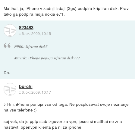
Matthai, ja, iPhone v zadnji izdaji (3gs) podpira kriptiran disk. Prav
tako ga podpira moja nokia e71.
823483
::
6. okt 2009, 10:15
N900: šifriran disk?
Mavrik: iPhone ponuja šifriran disk???
Da.
borchi
::
6. okt 2009, 10:17
> Hm, iPhone ponuja vse od tega. Ne posploševat svoje neznanje
na vse telefone ;)
sej veš, da je pptp slab izgovor za vpn, ipsec si matthai ne zna
nastavit, openvpn klienta pa ni za iphone.