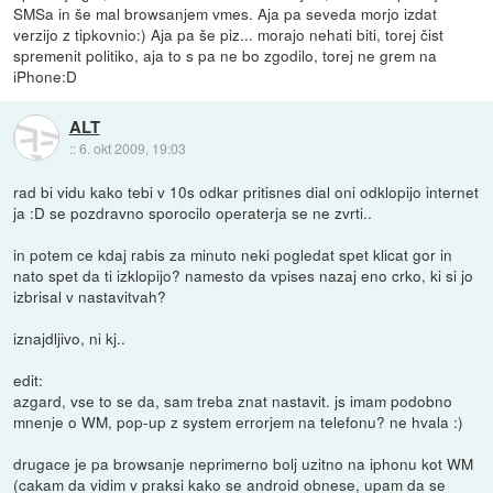
SMSa in še mal browsanjem vmes. Aja pa seveda morjo izdat
verzijo z tipkovnio:) Aja pa še piz... morajo nehati biti, torej čist
spremenit politiko, aja to s pa ne bo zgodilo, torej ne grem na
iPhone:D
ALT
::
6. okt 2009, 19:03
rad bi vidu kako tebi v 10s odkar pritisnes dial oni odklopijo internet
ja :D se pozdravno sporocilo operaterja se ne zvrti..
in potem ce kdaj rabis za minuto neki pogledat spet klicat gor in
nato spet da ti izklopijo? namesto da vpises nazaj eno crko, ki si jo
izbrisal v nastavitvah?
iznajdljivo, ni kj..
edit:
azgard, vse to se da, sam treba znat nastavit. js imam podobno
mnenje o WM, pop-up z system errorjem na telefonu? ne hvala :)
drugace je pa browsanje neprimerno bolj uzitno na iphonu kot WM
(cakam da vidim v praksi kako se android obnese, upam da se