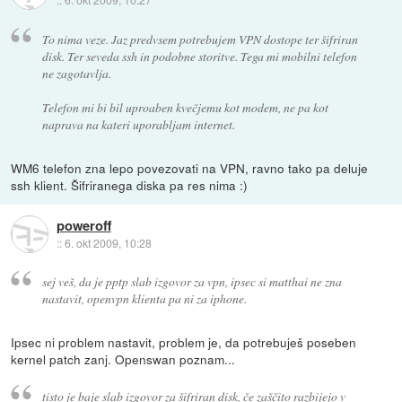
To nima veze. Jaz predvsem potrebujem VPN dostope ter šifriran
disk. Ter seveda ssh in podobne storitve. Tega mi mobilni telefon
ne zagotavlja.
Telefon mi bi bil uproaben kvečjemu kot modem, ne pa kot
naprava na kateri uporabljam internet.
WM6 telefon zna lepo povezovati na VPN, ravno tako pa deluje
ssh klient. Šifriranega diska pa res nima :)
poweroff
::
6. okt 2009, 10:28
sej veš, da je pptp slab izgovor za vpn, ipsec si matthai ne zna
nastavit, openvpn klienta pa ni za iphone.
Ipsec ni problem nastavit, problem je, da potrebuješ poseben
kernel patch zanj. Openswan poznam...
tisto je baje slab izgovor za šifriran disk, če zaščito razbijejo v