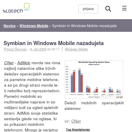
☰
Novice
»
Windows Mobile
»
Symbian in Windows Mobile nazadujeta
Symbian in Windows Mobile nazadujeta
Primož Resman
::
6. okt 2009
ob 00:17
Windows Mobile
-
AdMob
morda res nima
CNet
najbolj natančne slike tržnih
deležev operacijskih sistemov
za pametne mobilne telefone,
a so po drugi strani morda le-
ti nekoliko bolj reprezentativni.
Pametni mobilniki so
multimedijske naprave in so
Deleži mobilnih operacijskih
mišljeni tudi za ogled spletnih
sistemov
strani. AdMob svoje statistike
sestavlja glede na oglase, ki
vir:
CNet
so prikazani mobilnim
telefonom. Mnogo je verjetno