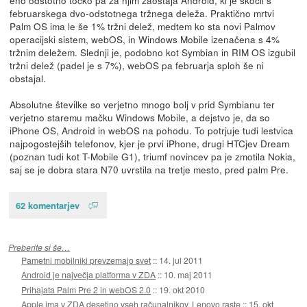
februarskega dvo-odstotnega tržnega deleža. Praktično mrtvi
Palm OS ima le še 1% tržni delež, medtem ko sta novi Palmov
operacijski sistem, webOS, in Windows Mobile izenačena s 4%
tržnim deležem. Slednji je, podobno kot Symbian in RIM OS izgubil
tržni delež (padel je s 7%), webOS pa februarja sploh še ni
obstajal.
Absolutne številke so verjetno mnogo bolj v prid Symbianu ter
verjetno staremu mačku Windows Mobile, a dejstvo je, da so
iPhone OS, Android in webOS na pohodu. To potrjuje tudi lestvica
najpogostejših telefonov, kjer je prvi iPhone, drugi HTCjev Dream
(poznan tudi kot T-Mobile G1), triumf novincev pa je zmotila Nokia,
saj se je dobra stara N70 uvrstila na tretje mesto, pred palm Pre.
62 komentarjev
Preberite si še…
Pametni mobilniki prevzemajo svet
::
14. jul 2011
Android je največja platforma v ZDA
::
10. maj 2011
Prihajata Palm Pre 2 in webOS 2.0
::
19. okt 2010
Apple ima v ZDA desetino vseh računalnikov, Lenovo raste
::
15. okt