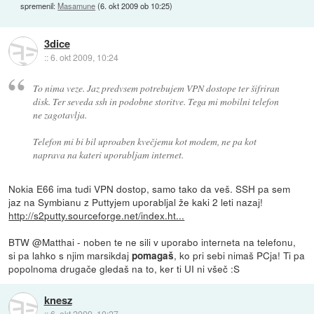
spremenil:
Masamune
(
6. okt 2009 ob 10:25
)
3dice
::
6. okt 2009, 10:24
To nima veze. Jaz predvsem potrebujem VPN dostope ter šifriran
disk. Ter seveda ssh in podobne storitve. Tega mi mobilni telefon
ne zagotavlja.
Telefon mi bi bil uproaben kvečjemu kot modem, ne pa kot
naprava na kateri uporabljam internet.
Nokia E66 ima tudi VPN dostop, samo tako da veš. SSH pa sem
jaz na Symbianu z Puttyjem uporabljal že kaki 2 leti nazaj!
http://s2putty.sourceforge.net/index.ht...
BTW @Matthai - noben te ne sili v uporabo interneta na telefonu,
si pa lahko s njim marsikdaj
, ko pri sebi nimaš PCja! Ti pa
pomagaš
popolnoma drugače gledaš na to, ker ti UI ni všeč :S
knesz
::
6. okt 2009, 10:27