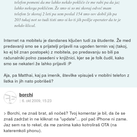
telefon pomeni da me lahko nekdo pokliče če me rabi pa da jaz
lahko nekoga pokličem. Že sms-si so mi skoraj odveč mam
telefon že skoraj 2 leti pa sem poslal 154 sms-sov dobil jih pa
203 tukaj not so tudi tisti sms-si ko ti jih pošlje operater da te je
nekdo klical.
Internet na mobitelu je dandanes ključen tudi za študente. Že med
predavanji smo se s prijatelji prijavili na ugoden termin vaj (takoj,
ko ej bil znan postopek) z mobitela, po predavanju so bili pa
računalniki polno zasedeni v knjižnici, kjer se je folk čudil, kako
smo se nekateri že lahko prijavili :P
Aja, pa Matthai, kaj pa imenik, številke vpisuješ v mobilni telefon z
listka in jih nato pobrišeš?
borchi
::
6. okt 2009, 15:23
> Borchi, ne znaš brat, ali nočeš? Tvoj komentar je bil, da če se
znaš zadržat in ne kliknat na "update"... pol pač iPhone ni zame.
Jaz sem na to rekel, da me zanima kako kotroliraš OTA (na
kateremkoli phonu).