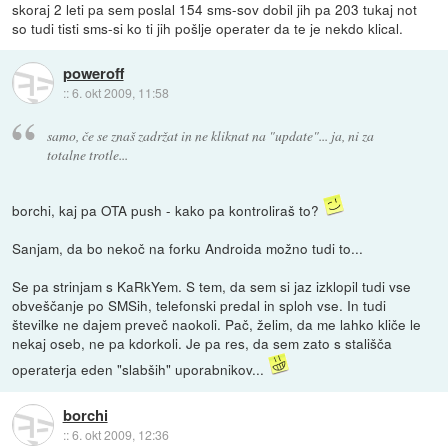
skoraj 2 leti pa sem poslal 154 sms-sov dobil jih pa 203 tukaj not
so tudi tisti sms-si ko ti jih pošlje operater da te je nekdo klical.
poweroff
::
6. okt 2009, 11:58
samo, če se znaš zadržat in ne kliknat na "update"... ja, ni za
totalne trotle...
borchi, kaj pa OTA push - kako pa kontroliraš to?
Sanjam, da bo nekoč na forku Androida možno tudi to...
Se pa strinjam s KaRkYem. S tem, da sem si jaz izklopil tudi vse
obveščanje po SMSih, telefonski predal in sploh vse. In tudi
številke ne dajem preveč naokoli. Pač, želim, da me lahko kliče le
nekaj oseb, ne pa kdorkoli. Je pa res, da sem zato s stališča
operaterja eden "slabših" uporabnikov...
borchi
::
6. okt 2009, 12:36