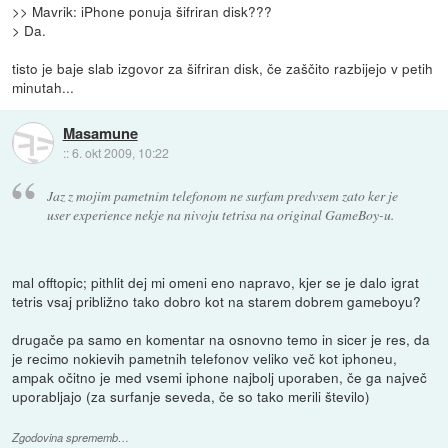
>> Mavrik: iPhone ponuja šifriran disk???
> Da.
tisto je baje slab izgovor za šifriran disk, če zaščito razbijejo v petih
minutah...
Masamune
::
6. okt 2009, 10:22
Jaz z mojim
pametnim
telefonom ne
surfam
predvsem zato ker je
user experience
nekje na nivoju tetrisa na original GameBoy-u.
mal offtopic; pithlit dej mi omeni eno napravo, kjer se je dalo igrat
tetris vsaj približno tako dobro kot na starem dobrem gameboyu?
drugače pa samo en komentar na osnovno temo in sicer je res, da
je recimo nokievih pametnih telefonov veliko več kot iphoneu,
ampak očitno je med vsemi iphone najbolj uporaben, če ga največ
uporabljajo (za surfanje seveda, če so tako merili število)
Zgodovina sprememb…