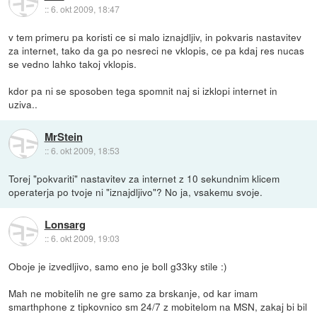
::
6. okt 2009, 18:47
v tem primeru pa koristi ce si malo iznajdljiv, in pokvaris nastavitev
za internet, tako da ga po nesreci ne vklopis, ce pa kdaj res nucas
se vedno lahko takoj vklopis.
kdor pa ni se sposoben tega spomnit naj si izklopi internet in
uziva..
MrStein
::
6. okt 2009, 18:53
Torej "pokvariti" nastavitev za internet z 10 sekundnim klicem
operaterja po tvoje ni "iznajdljivo"? No ja, vsakemu svoje.
Lonsarg
::
6. okt 2009, 19:03
Oboje je izvedljivo, samo eno je boll g33ky stile :)
Mah ne mobitelih ne gre samo za brskanje, od kar imam
smarthphone z tipkovnico sm 24/7 z mobitelom na MSN, zakaj bi bil