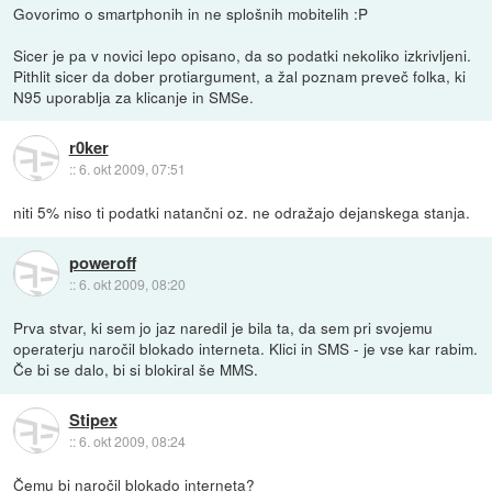
Govorimo o smartphonih in ne splošnih mobitelih :P
Sicer je pa v novici lepo opisano, da so podatki nekoliko izkrivljeni.
Pithlit sicer da dober protiargument, a žal poznam preveč folka, ki
N95 uporablja za klicanje in SMSe.
r0ker
::
6. okt 2009, 07:51
niti 5% niso ti podatki natančni oz. ne odražajo dejanskega stanja.
poweroff
::
6. okt 2009, 08:20
Prva stvar, ki sem jo jaz naredil je bila ta, da sem pri svojemu
operaterju naročil blokado interneta. Klici in SMS - je vse kar rabim.
Če bi se dalo, bi si blokiral še MMS.
Stipex
::
6. okt 2009, 08:24
Čemu bi naročil blokado interneta?