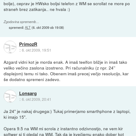
bolje), ceprav je HWsko boljsi telefon z WM se scrollat ne more po
straneh brez zatikanja.. ne hvala :)
Zgodovina sprememb…
spremenil:
ALT
(
6. okt 2009 ob 19:08
)
PrimozR
::
6. okt 2009, 19:51
Azgard vidni kot je morda enak. A imaš teelfon bližje in imaš tako
veliko večino zaslona izostreno. Pri računalniku (z npr. 24''
displejom) temu ni tako. Obenem imaš precej večjo resolucijo, kar
še dodatno spremeni zadevo.
Lonsarg
::
6. okt 2009, 20:41
Ja 24" je nakaj drugega:) Tukaj primerjamo smarthphone z laptopi,
ki imajo 15".
Opera 9.5 na WM mi scrola z instantno odzivnostjo, ne vem kir
softwer si ti gledal na WM. Tak da je kvečjemu enako dober kot