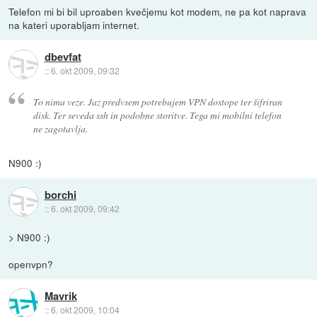
Telefon mi bi bil uproaben kvečjemu kot modem, ne pa kot naprava
na kateri uporabljam internet.
dbevfat
::
6. okt 2009, 09:32
To nima veze. Jaz predvsem potrebujem VPN dostope ter šifriran
disk. Ter seveda ssh in podobne storitve. Tega mi mobilni telefon
ne zagotavlja.
N900 :)
borchi
::
6. okt 2009, 09:42
> N900 :)
openvpn?
Mavrik
::
6. okt 2009, 10:04