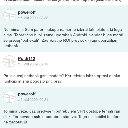
poweroff
::
6. okt 2009, 08:38
Ne, nimam. Sem pa pri nakupu namerno izbiral tak telefon, ki tega
nima. Teoretično bi bil zame uporaben Android, vendar bi ga moral
še precej "pohekati". Zaenkrat je ROI previsok - raje uporabljam
netbook.
Poldi112
::
6. okt 2009, 09:18
Pa ima tvoj netbook gsm modem? Ker telefon lahko opravi enako
funkcijo in zna pogosto priti prav.
poweroff
::
6. okt 2009, 09:21
To nima veze. Jaz predvsem potrebujem VPN dostope ter šifriran
disk. Ter seveda ssh in podobne storitve. Tega mi mobilni telefon
ne zagotavlja.