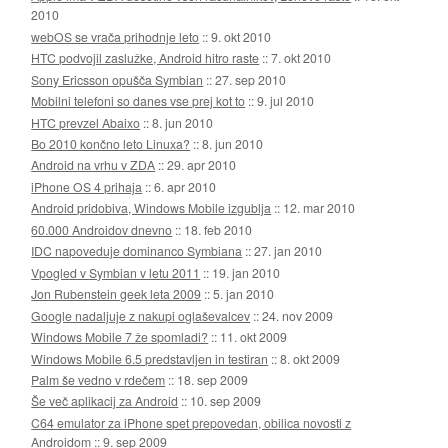
2010
webOS se vrača prihodnje leto
::
9. okt 2010
HTC podvojil zaslužke, Android hitro raste
::
7. okt 2010
Sony Ericsson opušča Symbian
::
27. sep 2010
Mobilni telefoni so danes vse prej kot to
::
9. jul 2010
HTC prevzel Abaixo
::
8. jun 2010
Bo 2010 končno leto Linuxa?
::
8. jun 2010
Android na vrhu v ZDA
::
29. apr 2010
iPhone OS 4 prihaja
::
6. apr 2010
Android pridobiva, Windows Mobile izgublja
::
12. mar 2010
60.000 Androidov dnevno
::
18. feb 2010
IDC napoveduje dominanco Symbiana
::
27. jan 2010
Vpogled v Symbian v letu 2011
::
19. jan 2010
Jon Rubenstein geek leta 2009
::
5. jan 2010
Google nadaljuje z nakupi oglaševalcev
::
24. nov 2009
Windows Mobile 7 že spomladi?
::
11. okt 2009
Windows Mobile 6.5 predstavljen in testiran
::
8. okt 2009
Palm še vedno v rdečem
::
18. sep 2009
Še več aplikacij za Android
::
10. sep 2009
C64 emulator za iPhone spet prepovedan, obilica novosti z
Androidom
::
9. sep 2009