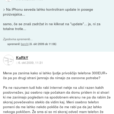
> Na iPhonu seveda lahko kontroliram update in posege
proizvajalca...
samo, če se znaš zadržat in ne kliknat na "update"... ja, ni za
totalne trotle...
Zgodovina sprememb…
spremenil:
borchi
(
6. okt 2009 ob 11:06
)
KaRkY
::
6. okt 2009, 11:31
Mene pa zanima kako si lahko ljudje privoščijo telefone 300EUR+
če pa po drugi strani jamrajo da nimajo za osnovne potrebe?
Pa ne razumem tudi kdo rabi internet nekje na ulici razen kakih
poslovnežev, jaz osebno raje počakam da domu pridem in si stvari
ki me zanimajo pogledam na spodobnem ekranu ne pa da rabim že
skoraj povečevalno steklo da vidim kaj. Meni osebno telefon
pomeni da me lahko nekdo pokliče če me rabi pa da jaz lahko
nekoga pokličem. Že sms-si so mi skoraj odveč mam telefon že