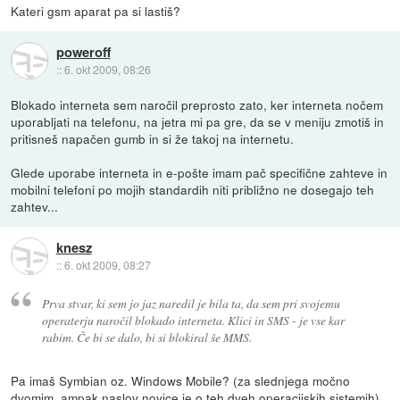
Kateri gsm aparat pa si lastiš?
poweroff
::
6. okt 2009, 08:26
Blokado interneta sem naročil preprosto zato, ker interneta nočem
uporabljati na telefonu, na jetra mi pa gre, da se v meniju zmotiš in
pritisneš napačen gumb in si že takoj na internetu.
Glede uporabe interneta in e-pošte imam pač specifične zahteve in
mobilni telefoni po mojih standardih niti približno ne dosegajo teh
zahtev...
knesz
::
6. okt 2009, 08:27
Prva stvar, ki sem jo jaz naredil je bila ta, da sem pri svojemu
operaterju naročil blokado interneta. Klici in SMS - je vse kar
rabim. Če bi se dalo, bi si blokiral še MMS.
Pa imaš Symbian oz. Windows Mobile? (za slednjega močno
dvomim, ampak naslov novice je o teh dveh operacijskih sistemih)