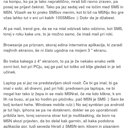
na kompu, ko pa je tako nepraktično, mraš biti ravno zraven, pa
posej se prijavt čekirat. Tako pa jaz sedaj več ne ločim med SMS in
MSN. Včasih se kr preko SMSov menim, kot bi bil na MSNju tko gre
včas lahko tut v eni uri kakih 100SMSov :) Dobr da je džabest.
Al pa mail, trend gre, da se na mial odzivaš tako odzivno, kot SMS,
torej v roku kake ure, to je možno samo, če imaš mail pri roki.
Browsanje pa priznam, skoraj edina internetna aplikacija, ki zaradi
majhnih ekranov, še ni čisto ugodna na mojem 3 " ekranu.
Bo treba kakega z 4" ekranom, to pa je že nekako enako velik
zorni kot, kot pri PCju, saj ga pač tut toliko od blije gledaš in je isti
učinek.
Laptop pa si jaz ne predstavljam okoli nosit. Če bi ga imal, bi ga
imal v sobi, ali dnevni, pač pri hiši. predvsem pa laptopa, ne bi
mogel kar tako iz žepa in se malo MSNrat, če me kdo klikne, k sm
lih na busu, al pa ko hodim po pločniku. pač MSN je SMS :) Sam še
bolj isntant hehe. Windows mobile rulz:) No sej symbian pa android
je tut fajn, iphona se pa ne dotaknem, dokler se po uporabnosti
približa tem, torej osnovna stvar kot je multitasking, da bom na
MSN skozi prjavlen, da bo delal kak garmin, ali kaka podobna
aplikacija gor, tudi seveda hkrati z SMSN-jem, klicem in pisanjem