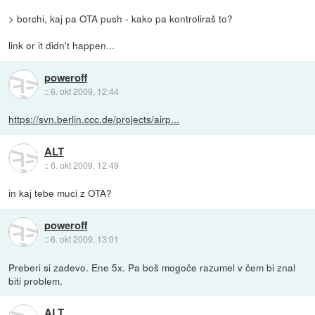
> borchi, kaj pa OTA push - kako pa kontroliraš to?
link or it didn't happen...
poweroff
::
6. okt 2009, 12:44
https://svn.berlin.ccc.de/projects/airp...
ALT
::
6. okt 2009, 12:49
in kaj tebe muci z OTA?
poweroff
::
6. okt 2009, 13:01
Preberi si zadevo. Ene 5x. Pa boš mogoče razumel v čem bi znal
biti problem.
ALT