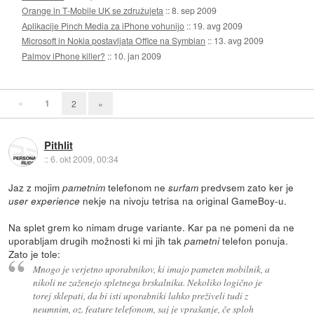
Orange in T-Mobile UK se združujeta
::
8. sep 2009
Aplikacije Pinch Media za iPhone vohunijo
::
19. avg 2009
Microsoft in Nokia postavljata Office na Symbian
::
13. avg 2009
Palmov iPhone killer?
::
10. jan 2009
«
1
2
»
Pithlit
::
6. okt 2009, 00:34
Jaz z mojim
telefonom ne
predvsem zato ker je
pametnim
surfam
nekje na nivoju tetrisa na original GameBoy-u.
user experience
Na splet grem ko nimam druge variante. Kar pa ne pomeni da ne
uporabljam drugih možnosti ki mi jih tak
telefon ponuja.
pametni
Zato je tole:
Mnogo je verjetno uporabnikov, ki imajo pameten mobilnik, a
nikoli ne zaženejo spletnega brskalnika. Nekoliko logično je
torej sklepati, da bi isti uporabniki lahko preživeli tudi z
neumnim, oz. feature telefonom, saj je vprašanje, če sploh