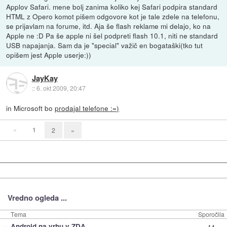
Applov Safari. mene bolj zanima koliko kej Safari podpira standard
HTML z Opero komot pišem odgovore kot je tale zdele na telefonu,
se prijavlam na forume, itd. Aja še flash reklame mi delajo, ko na
Apple ne :D Pa še apple ni šel podpreti flash 10.1, niti ne standard
USB napajanja. Sam da je "special" važič en bogataški(tko tut
opišem jest Apple userje:))
JayKay
::
6. okt 2009, 20:47
in Microsoft bo
prodajal telefone :=)
«
1
2
»
Vredno ogleda ...
Tema
Sporočila
»
Android na vrhu v ZDA
14