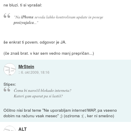
ne bluzi. ti si vprašal:
"Na
iPhonu
seveda lahko kontroliram update in posege
proizvajalca
..."
še enkrat ti povem. odgovor je JA.
(če znaš brat. v kar sem vedno manj prepričan...)
MrStein
::
6. okt 2009, 18:16
Stipex:
Čemu bi naročil blokado interneta?
Kateri gsm aparat pa si lastiš?
Očitno nisi bral teme "Ne uporabljam internet/WAP, pa vseeno
dobim na računu vsak mesec" ;) (oziroma :( , ker ni smešno)
ALT