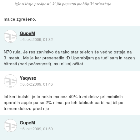
izkoriščajo prednosti, ki jih pametni mobilniki prinašajo.
malce zgrešeno.
GupeM
::
6. okt 2009, 01:32
N70 rula. Je res zanimivo da tako star telefon še vedno ostaja na
3. mestu. Me je kar presenetilo :D Uporabljam ga tudi sam in razen
hitrosti (beri počasnosti), mu ni kaj očitat.
Yaqwsx
::
6. okt 2009, 01:46
lol keri bulshit je to nokia ma cez 40% trzni delez pri mobilnih
aparatih apple pa se 2% nima. po teh tableah pa bi naj bil po
trznem delezu pred njo
GupeM
::
6. okt 2009, 01:50