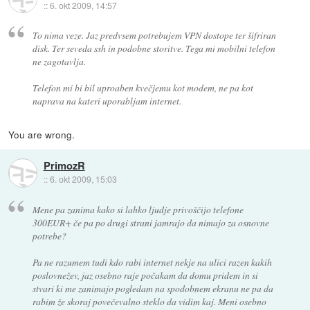
::
6. okt 2009, 14:57
To nima veze. Jaz predvsem potrebujem VPN dostope ter šifriran
disk. Ter seveda ssh in podobne storitve. Tega mi mobilni telefon
ne zagotavlja.
Telefon mi bi bil uproaben kvečjemu kot modem, ne pa kot
naprava na kateri uporabljam internet.
You are wrong.
PrimozR
::
6. okt 2009, 15:03
Mene pa zanima kako si lahko ljudje privoščijo telefone
300EUR+ če pa po drugi strani jamrajo da nimajo za osnovne
potrebe?
Pa ne razumem tudi kdo rabi internet nekje na ulici razen kakih
poslovnežev, jaz osebno raje počakam da domu pridem in si
stvari ki me zanimajo pogledam na spodobnem ekranu ne pa da
rabim že skoraj povečevalno steklo da vidim kaj. Meni osebno