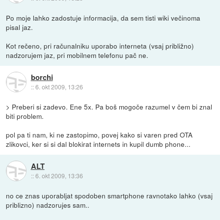
Po moje lahko zadostuje informacija, da sem tisti wiki večinoma
pisal jaz.
Kot rečeno, pri računalniku uporabo interneta (vsaj približno)
nadzorujem jaz, pri mobilnem telefonu pač ne.
borchi
::
6. okt 2009, 13:26
> Preberi si zadevo. Ene 5x. Pa boš mogoče razumel v čem bi znal
biti problem.
pol pa ti nam, ki ne zastopimo, povej kako si varen pred OTA
zlikovci, ker si si dal blokirat internets in kupil dumb phone...
ALT
::
6. okt 2009, 13:36
no ce znas uporabljat spodoben smartphone ravnotako lahko (vsaj
priblizno) nadzorujes sam..