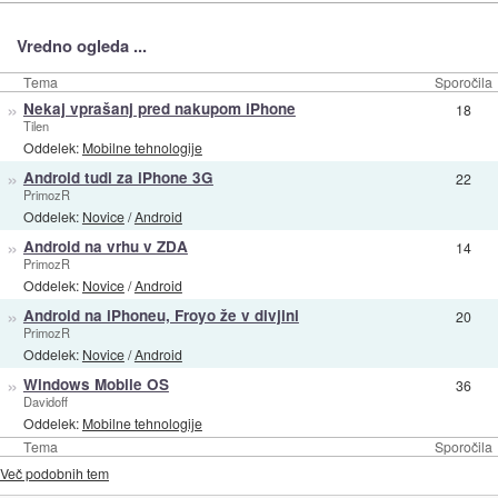
Vredno ogleda ...
Tema
Sporočila
»
Nekaj vprašanj pred nakupom iPhone
18
Tilen
Oddelek:
Mobilne tehnologije
»
Android tudi za iPhone 3G
22
PrimozR
Oddelek:
Novice
/
Android
»
Android na vrhu v ZDA
14
PrimozR
Oddelek:
Novice
/
Android
»
Android na iPhoneu, Froyo že v divjini
20
PrimozR
Oddelek:
Novice
/
Android
»
Windows Mobile OS
36
Davidoff
Oddelek:
Mobilne tehnologije
Tema
Sporočila
Več podobnih tem