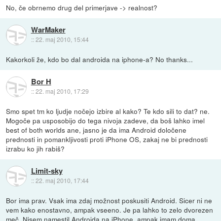
No, če obrnemo drug del primerjave -> realnost?
WarMaker
::
22. maj 2010, 15:44
Kakorkoli že, kdo bo dal androida na iphone-a? No thanks...
Bor H
::
22. maj 2010, 17:29
Smo spet tm ko ljudje nočejo izbire al kako? Te kdo sili to dat? ne.
Mogoče pa usposobijo do tega nivoja zadeve, da boš lahko imel
best of both worlds ane, jasno je da ima Android določene
prednosti in pomankljivosti proti iPhone OS, zakaj ne bi prednosti
izrabu ko jih rabiš?
Limit-sky
::
22. maj 2010, 17:44
Bor ima prav. Vsak ima zdaj možnost poskusiti Android. Sicer ni ne
vem kako enostavno, ampak vseeno. Je pa lahko to zelo dvorezen
meč. Nisem namestil Androida na iPhone, ampak imam doma