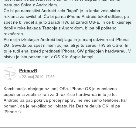
trenutno Spica z Androidom.
Če bi po namestitvi Android zelo "lagal" je to lahko zelo slaba
reklama za switchat. Če bi pa na iPhonu Android tekel odlično, pa
spet ne bi vedel a je to zaradi HW, ali zaradi OS-a. In če bi kasneje
dobil v roke kakega Tattooja z Androidom, bi pa bil pošteno
razočaran.
Po mojih izkušnjah Android bolj laga in je manj odziven od iPhona
2G. Seveda pa spet nimam pojma, ali je to zaradi HW ali OS-a. In
to je tudi ena izmed prednosti iPhona. SW prilagojen hardwareu. V
bistvu je ista pesem tudi z OS X in Apple kompi.
PrimozR
::
22. maj 2010, 17:55
Kombinacija obojega oz. bolj OSa. iPhone OS je enostavno
popolnoma zoptimiziran za 3 različice hardwarea in to je to.
Android pa pač pokriva precej naprav, ne več samo telefone, kar
pomeni, da je nekoliko bolj bloaty. Na Desire deluje OK, ni pa
iPhone :)