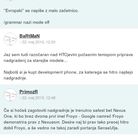
''Evropski'' se napiše z malo začetnico.
/grammar nazi mode off
BaRtMaN
::
22. maj 2010, 12:30
Jaz sem tudi razočaran nad HTCjevim počasnim temopom priprave
nadgradenj za starejše modele...
Najbolš si je kupt development phone, za katerega se hitro najdejo
nadgradnje.
PrimozR
::
22. maj 2010, 12:48
Če si hočeš zagotoviti nadgradnje je trenutno safest bet Nexus
One, ki bo brez dvoma prvi imel Froyo - Google namreč Froyo
demonstrira prav z Nexusom. Desire naj bi prav tako precej hitro
dobil Froyo, a še vedno ne takoj zaradi portanja SenseUIja.