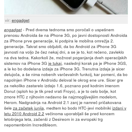
vir:
engadget
- Pred dvema tednoma smo poročali o uspešnem
engadget
prenosu Androida še na iPhone 3G, po javni dostopnosti Androida
za iPhone prve generacije, ki podpira le mobilna omrežja 2.
generacije. Takrat smo obljubili, da bo Android za iPhone 3G
javnosti na voljo že čez nekaj dni, a se je to, kot rečeno, zavleklo
na dva tedna. Kakorkoli že, možnost poganjanja dveh operacijskih
sistemov na iPhone 3G
je tukaj
, naslednji korak pa je iPhone 3GS,
a le ko bo dodelana izdaja za iPhone 3G. Trenutna izdaja je sicer
delujoča, a še nima nobenih varčevalnih funkcij, kar pomeni, da bo
napolnjen iPhone v Androidu deloval le okrog ene ure. Sicer gre
za nekoliko zastarelo izdajo 1.6, poznano pod kodnim imenom
Donut (sploh ko je tik pred vrati Froyo), a je to celo bolje, kot
zmore HTC z njihovim nedavno še najzmogljivejšim modelom,
Herom. Nadgradnja na Android 2.1 zanj je namreč pričakovana
šele
za začetek junija
, medtem ko bodo HTC-jevi mobilniki
izdani v
letu 2010 Android 2.2
večinoma uporabljali še pred koncem
letošnjega leta, začenši z Desireom in za evropski trg
nepomembnim Incredibleom.