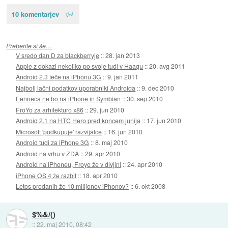
10 komentarjev
Preberite si še…
V sredo dan D za blackberryje
::
28. jan 2013
Apple z dokazi nekoliko po svoje tudi v Haagu
::
20. avg 2011
Android 2.3 teče na iPhonu 3G
::
9. jan 2011
Najbolj lačni podatkov uporabniki Androida
::
9. dec 2010
Fenneca ne bo na iPhone in Symbian
::
30. sep 2010
FroYo za arhitekturo x86
::
29. jun 2010
Android 2.1 na HTC Hero pred koncem junija
::
17. jun 2010
Microsoft 'podkupuje' razvijalce
::
16. jun 2010
Android tudi za iPhone 3G
::
8. maj 2010
Android na vrhu v ZDA
::
29. apr 2010
Android na iPhoneu, Froyo že v divjini
::
24. apr 2010
iPhone OS 4 že razbit
::
18. apr 2010
Letos prodanih že 10 milijonov iPhonov?
::
6. okt 2008
$%&/()
::
22. maj 2010, 08:42