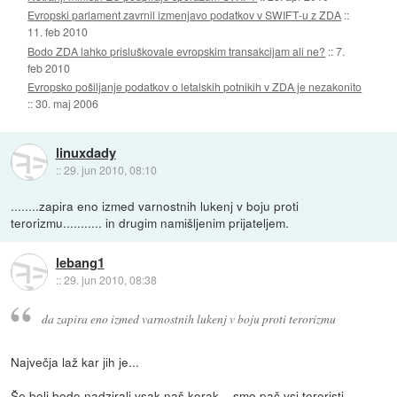
Evropski parlament zavrnil izmenjavo podatkov v SWIFT-u z ZDA
::
11. feb 2010
Bodo ZDA lahko prisluškovale evropskim transakcijam ali ne?
::
7.
feb 2010
Evropsko pošiljanje podatkov o letalskih potnikih v ZDA je nezakonito
::
30. maj 2006
linuxdady
::
29. jun 2010, 08:10
........zapira eno izmed varnostnih lukenj v boju proti
terorizmu........... in drugim namišljenim prijateljem.
lebang1
::
29. jun 2010, 08:38
da zapira eno izmed varnostnih lukenj v boju proti terorizmu
Največja laž kar jih je...
Še bolj bodo nadzirali vsak naš korak... smo pač vsi teroristi.