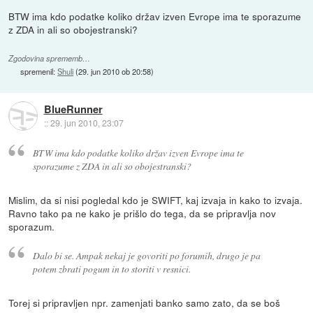
BTW ima kdo podatke koliko držav izven Evrope ima te sporazume
z ZDA in ali so obojestranski?
Zgodovina sprememb…
spremenil:
Shuli
(
29. jun 2010 ob 20:58
)
BlueRunner
::
29. jun 2010, 23:07
BTW ima kdo podatke koliko držav izven Evrope ima te
sporazume z ZDA in ali so obojestranski?
Mislim, da si nisi pogledal kdo je SWIFT, kaj izvaja in kako to izvaja.
Ravno tako pa ne kako je prišlo do tega, da se pripravlja nov
sporazum.
Dalo bi se. Ampak nekaj je govoriti po forumih, drugo je pa
potem zbrati pogum in to storiti v resnici.
Torej si pripravljen npr. zamenjati banko samo zato, da se boš