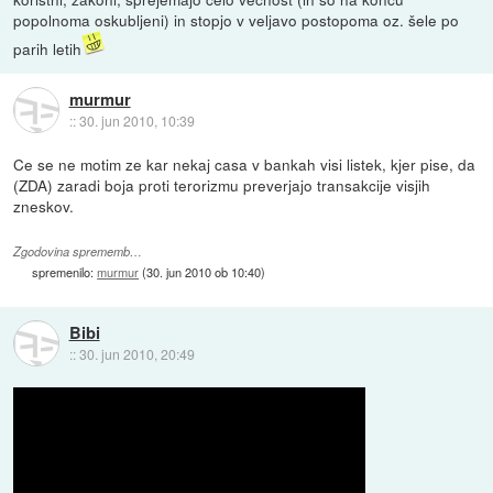
popolnoma oskubljeni) in stopjo v veljavo postopoma oz. šele po
parih letih
murmur
::
30. jun 2010, 10:39
Ce se ne motim ze kar nekaj casa v bankah visi listek, kjer pise, da
(ZDA) zaradi boja proti terorizmu preverjajo transakcije visjih
zneskov.
Zgodovina sprememb…
spremenilo:
murmur
(
30. jun 2010 ob 10:40
)
Bibi
::
30. jun 2010, 20:49