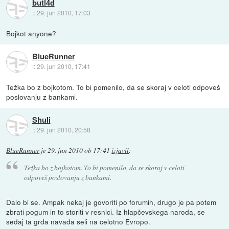
butl4d
::
29. jun 2010, 17:03
Bojkot anyone?
BlueRunner
::
29. jun 2010, 17:41
Težka bo z bojkotom. To bi pomenilo, da se skoraj v celoti odpoveš
poslovanju z bankami.
Shuli
::
29. jun 2010, 20:58
BlueRunner
je
29. jun 2010 ob 17:41
izjavil
:
Težka bo z bojkotom. To bi pomenilo, da se skoraj v celoti
odpoveš poslovanju z bankami.
Dalo bi se. Ampak nekaj je govoriti po forumih, drugo je pa potem
zbrati pogum in to storiti v resnici. Iz hlapčevskega naroda, se
sedaj ta grda navada seli na celotno Evropo.