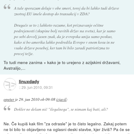
A tale sporazum deluje v obe smeri, torej da bi lahko tudi države
znotraj EU imele dostop do transakcij v ZDA?
Drugače se to z lahkoto razume, kot priznavanje očitne
podrejenosti (skupine bolj ravitih držav na svetu), kar je samo
po sebi dovolj jasen znak, da je evropska unija samo poskus,
kako si bo amerika lahko podredila Evropo v enem kosu in ne
vsake države posebej, ker tam bi bilo zaradi patriotizma to
precej težje.
To tudi mene zanima + kako je to urejeno z azijskimi državami,
Avstralijo,...
linuxdady
::
29. jun 2010, 09:31
opeter
je
29. jun 2010 ob 09:08
izjavil
:
Dokler ne delam nič "ilegalnega", se nimam kaj bati, ali?
Ne. Če kupiš kak film "za odrasle" je to čisto legalno. Zakaj potem
ne bi bilo to objavljeno na oglasni deski stavbe, kjer živiš? Pa če se