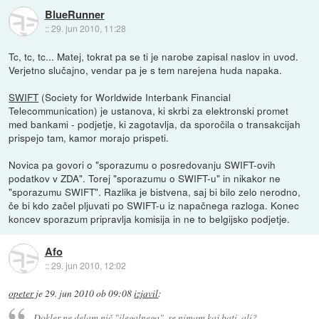
BlueRunner
::
29. jun 2010, 11:28
Tc, tc, tc... Matej, tokrat pa se ti je narobe zapisal naslov in uvod.
Verjetno slučajno, vendar pa je s tem narejena huda napaka.
SWIFT
(Society for Worldwide Interbank Financial
Telecommunication) je ustanova, ki skrbi za elektronski promet
med bankami - podjetje, ki zagotavlja, da sporočila o transakcijah
prispejo tam, kamor morajo prispeti.
Novica pa govori o "sporazumu o posredovanju SWIFT-ovih
podatkov v ZDA". Torej "sporazumu o SWIFT-u" in nikakor ne
"sporazumu SWIFT". Razlika je bistvena, saj bi bilo zelo nerodno,
če bi kdo začel pljuvati po SWIFT-u iz napačnega razloga. Konec
koncev sporazum pripravlja komisija in ne to belgijsko podjetje.
Afo
::
29. jun 2010, 12:02
opeter
je
29. jun 2010 ob 09:08
izjavil
:
Dokler ne delam nič "ilegalnega", se nimam kaj bati, ali?