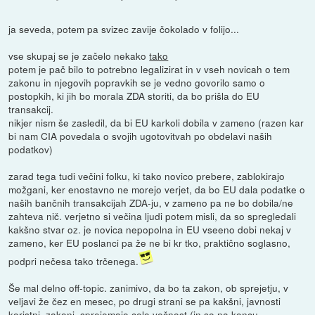
ja seveda, potem pa svizec zavije čokolado v folijo...
vse skupaj se je začelo nekako
tako
potem je pač bilo to potrebno legalizirat in v vseh novicah o tem
zakonu in njegovih popravkih se je vedno govorilo samo o
postopkih, ki jih bo morala ZDA storiti, da bo prišla do EU
transakcij.
nikjer nism še zasledil, da bi EU karkoli dobila v zameno (razen kar
bi nam CIA povedala o svojih ugotovitvah po obdelavi naših
podatkov)
zarad tega tudi večini folku, ki tako novico prebere, zablokirajo
možgani, ker enostavno ne morejo verjet, da bo EU dala podatke o
naših bančnih transakcijah ZDA-ju, v zameno pa ne bo dobila/ne
zahteva nič. verjetno si večina ljudi potem misli, da so spregledali
kakšno stvar oz. je novica nepopolna in EU vseeno dobi nekaj v
zameno, ker EU poslanci pa že ne bi kr tko, praktično soglasno,
podpri nečesa tako trčenega.
Še mal delno off-topic. zanimivo, da bo ta zakon, ob sprejetju, v
veljavi že čez en mesec, po drugi strani se pa kakšni, javnosti
koristni, zakoni, sprejemajo celo večnost (in so na koncu