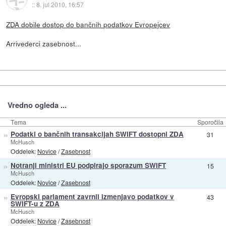
::
8. jul 2010, 16:57
ZDA dobile dostop do bančnih podatkov Evropejcev
Arrivederci zasebnost...
Vredno ogleda ...
Tema
Sporočila
»
Podatki o bančnih transakcijah SWIFT dostopni ZDA
31
McHusch
Oddelek:
Novice
/
Zasebnost
»
Notranji ministri EU podpirajo sporazum SWIFT
15
McHusch
Oddelek:
Novice
/
Zasebnost
»
Evropski parlament zavrnil izmenjavo podatkov v
43
SWIFT-u z ZDA
McHusch
Oddelek:
Novice
/
Zasebnost