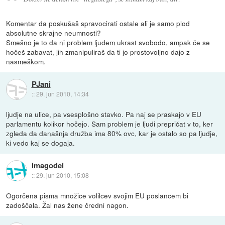
Komentar da poskušaš spravocirati ostale ali je samo plod
absolutne skrajne neumnosti?
Smešno je to da ni problem ljudem ukrast svobodo, ampak če se
hočeš zabavat, jih zmanipuliraš da ti jo prostovoljno dajo z
nasmeškom.
PJani
::
29. jun 2010, 14:34
ljudje na ulice, pa vsesplošno stavko. Pa naj se praskajo v EU
parlamentu kolikor hočejo. Sam problem je ljudi prepričat v to, ker
zgleda da današnja družba ima 80% ovc, kar je ostalo so pa ljudje,
ki vedo kaj se dogaja.
imagodei
::
29. jun 2010, 15:08
Ogorčena pisma množice volilcev svojim EU poslancem bi
zadoščala. Žal nas žene čredni nagon.