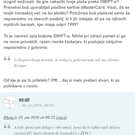
izognil možnosti, da gre nakazilo tvoje plače preko SWIFT-a?
Prenehal boš uporabljati plačilne kartice (MasterCard, Visa), da se
tvojih transakcij več ne bo sledilo? Položnice boš plačeval samo še
neposredno na okencih podjetij, ki ti jih izdajajo ali pa na njihovih
matičnih bankah, kjer imajo odprt TRR?
To je namreč opis bojkota SWIFT-a. Nihče pri zdravi pameti si ga
ne more privoščiti, razen morda klošarjev, ki poslujejo izključno
neposredno z gotovino.
Iz hlapčevskega naroda, se sedaj ta grda navada seli na celotno
Evropo.
Od kje je pa to priletelo? Pfff... daj si malo preberi stvari, ki so
polinkane v novici.
sv-pt
::
30. jun 2010, 06:19
P4ajo
je
29. jun 2010 ob 08:52
izjavil
:
A tale sporazum deluje v obe smeri, torej da bi lahko tudi države
znotraj EU imele dostop do transakcij v ZDA?.