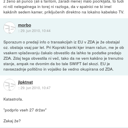
z ženo ali punco (ali s fantom, zaradi mene) malo pocrkljata, to tudi
ni nič nelegalnega in torej ni razloga, da v spalnici ne bi imel
kakšnih sedem kamer, priključenih direktno na lokalno kabelsko TV.
morbo
::
29. jun 2010, 10:44
Sporazum o predaji info o transakcijah iz EU v ZDA je že obstajal
oz. obstaja vsaj par let. Pri Koprski banki kjer imam račun, me je ob
vsakem vplačevanju čakalo obvestilo da lahko te podatke predajo
ZDA. Zdaj tega obvestila ni več, tako da ne vem kakšno je trenutno
stanje, ampak ne dvomim da bo tale SWIFT šel skozi. EU je
navsezadnje politično in vojaško še vedno okupirana od ZDA.
jlpktnst
::
29. jun 2010, 10:47
Katastrofa.
"podprlo vseh 27 držav"
Zakaj že?