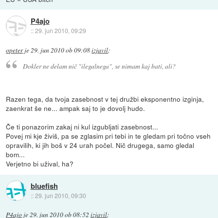
P4ajo
::
29. jun 2010, 09:29
opeter
je
29. jun 2010 ob 09:08
izjavil
:
Dokler ne delam nič "ilegalnega", se nimam kaj bati, ali?
Razen tega, da tvoja zasebnost v tej družbi eksponentno izginja,
zaenkrat še ne... ampak saj to je dovolj hudo.
Če ti ponazorim zakaj ni kul izgubljati zasebnost...
Povej mi kje živiš, pa se zglasim pri tebi in te gledam pri točno vseh
opravilih, ki jih boš v 24 urah počel. Nič drugega, samo gledal
bom...
Verjetno bi užival, ha?
bluefish
::
29. jun 2010, 09:30
P4ajo
je
29. jun 2010 ob 08:52
izjavil
: