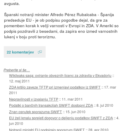
avgusta.
Španski notranji minister Alfredo Pérez Rubalcaba - Španija
predseduje EU - je ob podpisu pogodbe dejal, da gre za
pomemben korak k večji varnosti v Evropi in ZDA. V Ameriki so
podpis pozdravili z besedami, da zapira eno izmed varnostnih
lukenj v boju proti terorizmu.
22 komentarjev
Preberite si še…
Wikileaks saga: oviranje obveznih licenc za zdravila v Ekvadorju
::
12. maj 2011
ZDA kršijo zaveze TFTP pri izmenjavi podatkov iz SWIFT
::
17. mar
2011
Nepravilnosti v izvajanju TFTP
::
11. mar 2011
Podatki o bančnih transakcijah SWIFT dostopni ZDA
::
8. jul 2010
Znan osnutek sporazuma SWIFT
::
15. jun 2010
EU želi kmalu sprejeti dogovor o deljenju podatkov SWIFT z ZDA
::
4.
jun 2010
Notranji ministri EU podpirajo sporazum SWIFT
::
28. apr 2010