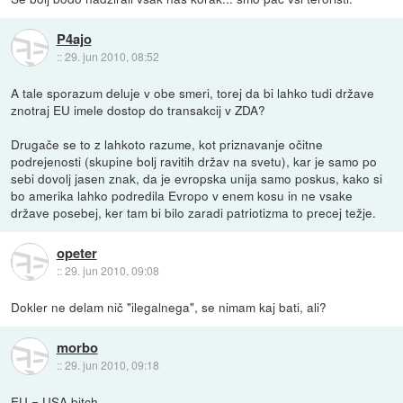
P4ajo
::
29. jun 2010, 08:52
A tale sporazum deluje v obe smeri, torej da bi lahko tudi države
znotraj EU imele dostop do transakcij v ZDA?
Drugače se to z lahkoto razume, kot priznavanje očitne
podrejenosti (skupine bolj ravitih držav na svetu), kar je samo po
sebi dovolj jasen znak, da je evropska unija samo poskus, kako si
bo amerika lahko podredila Evropo v enem kosu in ne vsake
države posebej, ker tam bi bilo zaradi patriotizma to precej težje.
opeter
::
29. jun 2010, 09:08
Dokler ne delam nič "ilegalnega", se nimam kaj bati, ali?
morbo
::
29. jun 2010, 09:18
EU = USA bitch