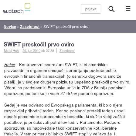
☰
Novice
»
Zasebnost
»
SWIFT preskočil prvo oviro
SWIFT preskočil prvo oviro
Matej Huš
::
29. jun 2010
ob 07:38
Zasebnost
- Kontroverzni sporazum SWIFT, ki bi ameriškim
Heise
pravosodnim organom omogočil spremljanje podrobnosti o
evropskih finančnih transakcijah (
o osnutku dogovora smo že
pisali
), je v svojem drugem poizkusu
uspešno preskočil prvo oviro
.
Včeraj so predstavniki Evropske unije in ZDA v Bruslju podpisali
sporazum, po tem ko je vseh 27 držav podprlo sporazum.
Sedaj je vse odvisno od Evropskega parlamenta, ki bo o njem
razpravljal prihodnji teden. Ker so poslanci pretekli teden uspeli
doseči pomembne spremembe v besedilu, ki služijo večji zaščiti
podatkov, je pričakovati potrditev tudi v Parlamentu. Podporo
sporazumu so napovedale tako konzervativne kot liberalne
frakcije. V tem primeru bi lahko SWIFT stopil v veljavo že 1.