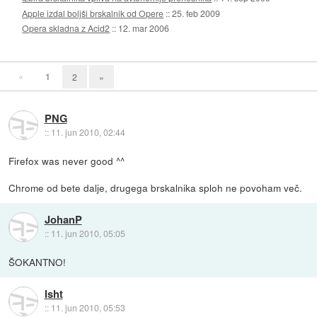
Apple izdal boljši brskalnik od Opere
::
25. feb 2009
Opera skladna z Acid2
::
12. mar 2006
«
1
2
»
PNG
::
11. jun 2010, 02:44
Firefox was never good ^^
Chrome od bete dalje, drugega brskalnika sploh ne povoham več.
JohanP
::
11. jun 2010, 05:05
ŠOKANTNO!
Isht
::
11. jun 2010, 05:53