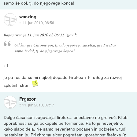
samo še dol, tj. do njegovega konca!
war-dog
::
11. jun 2010, 06:56
Bananovec
je
11. jun 2010 ob 06:55
izjavil
:
Od kar gre Chrome gor, tj. od njegovega začetka, gre FireFox
samo še dol, tj. do njegovega konca!
+1
je pa res da se mi najbolj dopade FireFox + FireBug za razvoj
spletnih strani
Frgazor
::
11. jun 2010, 07:17
Dolgo časa sem zagovarjal firefox... enostavno ne gre več. Kljub
uporabnosti so ga pokopale performance. Pa to je neverjetno,
kako slabo dela. Ne samo neverjetno počasen in požrešen, tudi
nestabilen je. Pri chromu sicer pogrešam uporabnost firefoxa (z