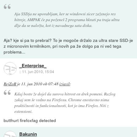
Aja SSDja ne uporabljam, ker se windowsi sicer zaženejo res
hitreje, AMPAK če pa poženeš 2 programa hkrati pa traja ultra
dlje da se naložta, kot iz navadnega sata diska.
Aja? kje si pa to prebral? To je mogoče držalo za ultra stare SSD-je
z micronovim krmilnikom, pri novih pa že dolgo pa ni več tega
problema...
_Enterprise_
::
11. jun 2010, 15:04
RejZoR
je
11. jun 2010 ob 07:48
izjavil
:
Kdaj boste že dojel da surova hitrost en drek pomeni. Razlog
zakaj sem še vedno na Firefoxu. Chrome enostavno nima
praktičnosti in funkcionalnosti, kot jo ima Firefox. Niti z
extensioni.
butthurt firefoxfag detected
Bakunin