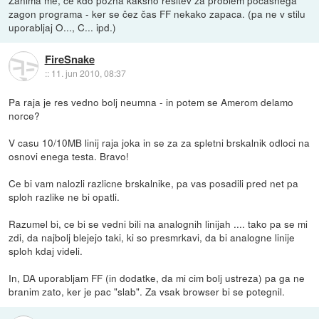
zagon programa - ker se čez čas FF nekako zapaca. (pa ne v stilu
uporabljaj O..., C... ipd.)
FireSnake
::
11. jun 2010, 08:37
Pa raja je res vedno bolj neumna - in potem se Amerom delamo
norce?
V casu 10/10MB linij raja joka in se za za spletni brskalnik odloci na
osnovi enega testa. Bravo!
Ce bi vam nalozli razlicne brskalnike, pa vas posadili pred net pa
sploh razlike ne bi opatli.
Razumel bi, ce bi se vedni bili na analognih linijah .... tako pa se mi
zdi, da najbolj blejejo taki, ki so presmrkavi, da bi analogne linije
sploh kdaj videli.
In, DA uporabljam FF (in dodatke, da mi cim bolj ustreza) pa ga ne
branim zato, ker je pac "slab". Za vsak browser bi se potegnil.