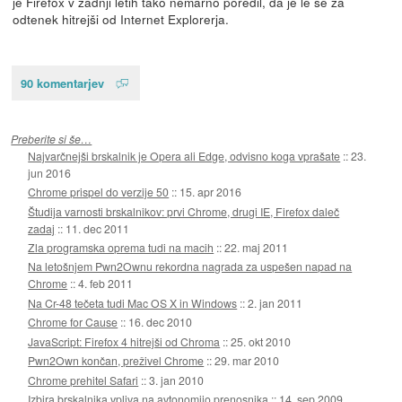
je Firefox v zadnji letih tako nemarno poredil, da je le še za
odtenek hitrejši od Internet Explorerja.
90 komentarjev
Preberite si še…
Najvarčnejši brskalnik je Opera ali Edge, odvisno koga vprašate
::
23.
jun 2016
Chrome prispel do verzije 50
::
15. apr 2016
Študija varnosti brskalnikov: prvi Chrome, drugi IE, Firefox daleč
zadaj
::
11. dec 2011
Zla programska oprema tudi na macih
::
22. maj 2011
Na letošnjem Pwn2Ownu rekordna nagrada za uspešen napad na
Chrome
::
4. feb 2011
Na Cr-48 tečeta tudi Mac OS X in Windows
::
2. jan 2011
Chrome for Cause
::
16. dec 2010
JavaScript: Firefox 4 hitrejši od Chroma
::
25. okt 2010
Pwn2Own končan, preživel Chrome
::
29. mar 2010
Chrome prehitel Safari
::
3. jan 2010
Izbira brskalnika vpliva na avtonomijo prenosnika
::
14. sep 2009