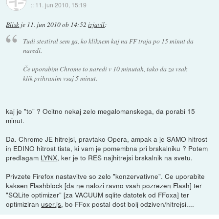
::
11. jun 2010, 15:19
Blisk
je
11. jun 2010 ob 14:52
izjavil
:
Tudi stestiral sem ga, ko kliknem kaj na FF traja po 15 minut da
naredi.
Če uporabim Chrome to naredi v 10 minutah, tako da za vsak
klik prihranim vsaj 5 minut.
kaj je "to" ? Ocitno nekaj zelo megalomanskega, da porabi 15
minut.
Da. Chrome JE hitrejsi, pravtako Opera, ampak a je SAMO hitrost
in EDINO hitrost tista, ki vam je pomembna pri brskalniku ? Potem
predlagam
LYNX
, ker je to RES najhitrejsi brskalnik na svetu.
Privzete Firefox nastavitve so zelo "konzervativne". Ce uporabite
kaksen Flashblock [da ne nalozi ravno vsah pozrezen Flash] ter
"SQLite optimizer" [za VACUUM sqlite datotek od FFoxa] ter
optimiziran
user.js
, bo FFox postal dost bolj odziven/hitrejsi....