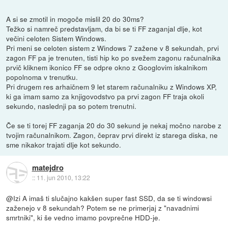
A si se zmotil in mogoče mislil 20 do 30ms?
Težko si namreč predstavljam, da bi se ti FF zaganjal dlje, kot
večini celoten Sistem Windows.
Pri meni se celoten sistem z Windows 7 zažene v 8 sekundah, prvi
zagon FF pa je trenuten, tisti hip ko po svežem zagonu računalnika
prvič kliknem ikonico FF se odpre okno z Googlovim iskalnikom
popolnoma v trenutku.
Pri drugem res arhaičnem 9 let starem računalniku z Windows XP,
ki ga imam samo za knjigovodstvo pa prvi zagon FF traja okoli
sekundo, naslednji pa so potem trenutni.
Če se ti torej FF zaganja 20 do 30 sekund je nekaj močno narobe z
tvojim računalnikom. Zagon, čeprav prvi direkt iz starega diska, ne
sme nikakor trajati dlje kot sekundo.
matejdro
::
11. jun 2010, 13:22
@Izi A imaš ti slučajno kakšen super fast SSD, da se ti windowsi
zaženejo v 8 sekundah? Potem se ne primerjaj z "navadnimi
smrtniki", ki še vedno imamo povprečne HDD-je.