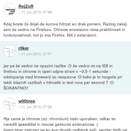
RejZoR
::
11. jun 2010, 07:48
Kdaj boste že dojel da surova hitrost en drek pomeni. Razlog zakaj
sem še vedno na Firefoxu. Chrome enostavno nima praktičnosti in
funkcionalnosti, kot jo ima Firefox. Niti z extensioni.
r0ker
::
11. jun 2010, 07:57
jaz pa še vedno ne opazim razlike :O še vedno mi na IE8 in
firefoxu in chrome in operi odpre strani v ~0,5-1 sekunde -
odstopanja med browserji so neopazna :O kako je to mogoče pri
takih blaznih razlikah v hitrostih in test runs per second ? :O
ŠOKANTNO!!
w00tnes
::
11. jun 2010, 07:58
Hja zame je chrome (oz. chromium) cisto uporaben, odkar so
naredili speeddial in mouse gestures extensionse :)
Imam sicer nalozen se en kup drugih (adblock ipd), vendar tistih ne