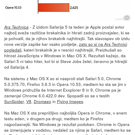
- Z izidom Safarija 5 ta teden je Apple postal avtor
Ars Technica
najbolj sveže različice brskalnika in hkrati zadnji proizvajalec, ki se
je pohvalil, da je njihov brskalnik najhitrejši. Tak slavospev ob izidu
nove verzije zapiše kar vsako podjetje,
zato so si na Ars Technici
pogledali
, kateri brskalnik je v resnici najhitrejši. Preizkušali so
hitrost JavaScripta v Windows in Mac OS X. Rezultati kažejo, da
Safari 5 ni tako hiter, kot bi si Steve Jobs želel, čeravno je hitrejši
od Safarija 4.
Na sistemu z Mac OS X so si nasproti stali Safari 5.0, Chrome
5.0.375.70, Firefox 3.6.3 in Opera 10.53, medtem ko sta se jim v
Windows pridružila še Internet Exxplorer 8 in 9, Chrome pa je
zamenjal Chrome 6.0.422.0 dev. Spopadli so se v testih
SunSpider
,
V8
,
Dromaeo
in
Flying Images
.
Na Mac OS X sta prepričljivo najboljša Opera in Chrome, v enem
testu eden, v drugem pa drugi, medtem ko je Firefox
najpočasnejši. Na Windows je rezultat podoben. Chrome in Opera
se izmenjujeta v vodstvu, nedaleč za njima je Safari, medtem ko se