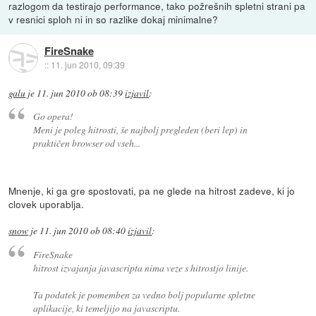
razlogom da testirajo performance, tako požrešnih spletni strani pa
v resnici sploh ni in so razlike dokaj minimalne?
FireSnake
::
11. jun 2010, 09:39
galu
je
11. jun 2010 ob 08:39
izjavil
:
Go opera!
Meni je poleg hitrosti, še najbolj pregleden (beri lep) in
praktičen browser od vseh...
Mnenje, ki ga gre spostovati, pa ne glede na hitrost zadeve, ki jo
clovek uporablja.
snow
je
11. jun 2010 ob 08:40
izjavil
:
FireSnake
hitrost izvajanja javascripta nima veze s hitrostjo linije.
Ta podatek je pomemben za vedno bolj popularne spletne
aplikacije, ki temeljijo na javascriptu.