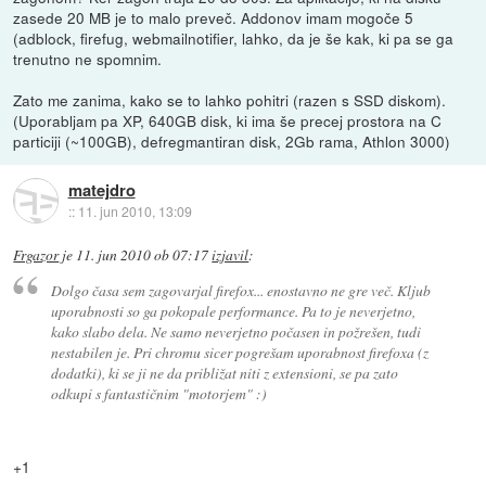
zasede 20 MB je to malo preveč. Addonov imam mogoče 5
(adblock, firefug, webmailnotifier, lahko, da je še kak, ki pa se ga
trenutno ne spomnim.
Zato me zanima, kako se to lahko pohitri (razen s SSD diskom).
(Uporabljam pa XP, 640GB disk, ki ima še precej prostora na C
particiji (~100GB), defregmantiran disk, 2Gb rama, Athlon 3000)
matejdro
::
11. jun 2010, 13:09
Frgazor
je
11. jun 2010 ob 07:17
izjavil
:
Dolgo časa sem zagovarjal firefox... enostavno ne gre več. Kljub
uporabnosti so ga pokopale performance. Pa to je neverjetno,
kako slabo dela. Ne samo neverjetno počasen in požrešen, tudi
nestabilen je. Pri chromu sicer pogrešam uporabnost firefoxa (z
dodatki), ki se ji ne da približat niti z extensioni, se pa zato
odkupi s fantastičnim "motorjem" :)
+1