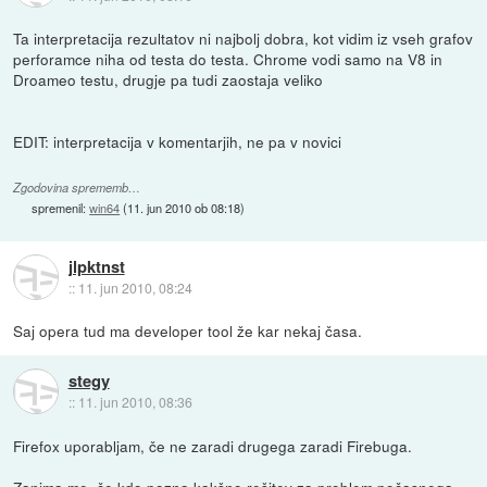
Ta interpretacija rezultatov ni najbolj dobra, kot vidim iz vseh grafov
perforamce niha od testa do testa. Chrome vodi samo na V8 in
Droameo testu, drugje pa tudi zaostaja veliko
EDIT: interpretacija v komentarjih, ne pa v novici
Zgodovina sprememb…
spremenil:
win64
(
11. jun 2010 ob 08:18
)
jlpktnst
::
11. jun 2010, 08:24
Saj opera tud ma developer tool že kar nekaj časa.
stegy
::
11. jun 2010, 08:36
Firefox uporabljam, če ne zaradi drugega zaradi Firebuga.
Zanima me, če kdo pozna kakšno rešitev za problem počasnega