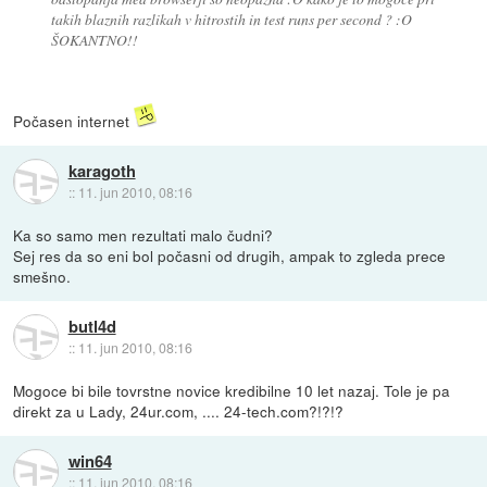
takih blaznih razlikah v hitrostih in test runs per second ? :O
ŠOKANTNO!!
Počasen internet
karagoth
::
11. jun 2010, 08:16
Ka so samo men rezultati malo čudni?
Sej res da so eni bol počasni od drugih, ampak to zgleda prece
smešno.
butl4d
::
11. jun 2010, 08:16
Mogoce bi bile tovrstne novice kredibilne 10 let nazaj. Tole je pa
direkt za u Lady, 24ur.com, .... 24-tech.com?!?!?
win64
::
11. jun 2010, 08:16