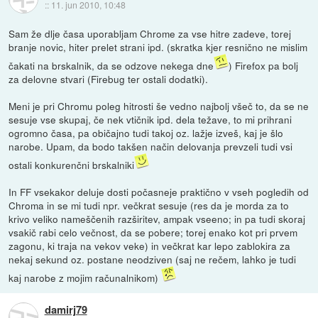
::
11. jun 2010, 10:48
Sam že dlje časa uporabljam Chrome za vse hitre zadeve, torej
branje novic, hiter prelet strani ipd. (skratka kjer resnično ne mislim
čakati na brskalnik, da se odzove nekega dne
) Firefox pa bolj
za delovne stvari (Firebug ter ostali dodatki).
Meni je pri Chromu poleg hitrosti še vedno najbolj všeč to, da se ne
sesuje vse skupaj, če nek vtičnik ipd. dela težave, to mi prihrani
ogromno časa, pa običajno tudi takoj oz. lažje izveš, kaj je šlo
narobe. Upam, da bodo takšen način delovanja prevzeli tudi vsi
ostali konkurenčni brskalniki
In FF vsekakor deluje dosti počasneje praktično v vseh pogledih od
Chroma in se mi tudi npr. večkrat sesuje (res da je morda za to
krivo veliko nameščenih razširitev, ampak vseeno; in pa tudi skoraj
vsakič rabi celo večnost, da se pobere; torej enako kot pri prvem
zagonu, ki traja na vekov veke) in večkrat kar lepo zablokira za
nekaj sekund oz. postane neodziven (saj ne rečem, lahko je tudi
kaj narobe z mojim računalnikom)
damirj79