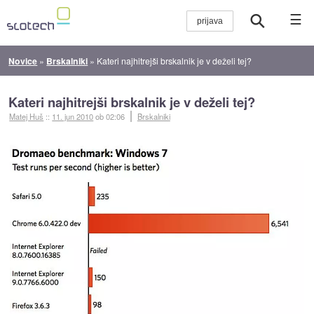
☰
Novice
»
Brskalniki
»
Kateri najhitrejši brskalnik je v deželi tej?
Kateri najhitrejši brskalnik je v deželi tej?
Matej Huš
::
11. jun 2010
ob 02:06
Brskalniki