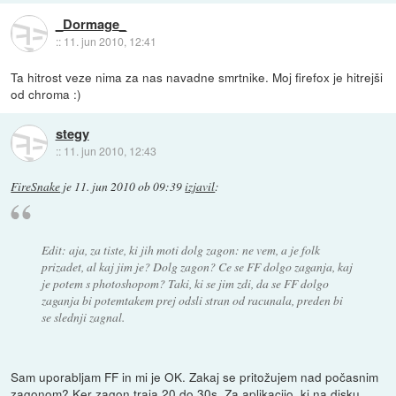
_Dormage_
::
11. jun 2010, 12:41
Ta hitrost veze nima za nas navadne smrtnike. Moj firefox je hitrejši
od chroma :)
stegy
::
11. jun 2010, 12:43
FireSnake
je
11. jun 2010 ob 09:39
izjavil
:
Edit: aja, za tiste, ki jih moti dolg zagon: ne vem, a je folk
prizadet, al kaj jim je? Dolg zagon? Ce se FF dolgo zaganja, kaj
je potem s photoshopom? Taki, ki se jim zdi, da se FF dolgo
zaganja bi potemtakem prej odsli stran od racunala, preden bi
se slednji zagnal.
Sam uporabljam FF in mi je OK. Zakaj se pritožujem nad počasnim
zagonom? Ker zagon traja 20 do 30s. Za aplikacijo, ki na disku