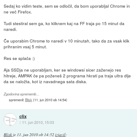
Sedaj ko vidim teste, sem se odločil, da bom uporabljal Chrome in
ne več Firefox.
Tudi stestiral sem ga, ko kliknem kaj na FF traja po 15 minut da
naredi.
Če uporabim Chrome to naredi v 10 minutah, tako da za vsak klik
prihranim vsaj 5 minut.
Res se splača :)
Aja SSDja ne uporabljam, ker se windowsi sicer zaženejo res
hitreje, AMPAK če pa poženeš 2 programa hkrati pa traja ultra dlje
da se naložta, kot iz navadnega sata diska.
Zgodovina sprememb…
spremenil:
Blisk
(
11. jun 2010 ob 14:54
)
clix
::
11. jun 2010, 15:03
Blisk
je
11. jun 2010 ob 14:52
izjavil
: