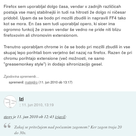
Firefox sem uporabljal dolgo časa, vendar v zadnjih različicah
postaja vse manj stabilnejši in tudi na hitrosti že dolgo ni ničesar
pridobil. Upam da se bodo pri mozilli zbudili in napravili FF4 tako
kot se mora. En čas sem tudi uporabljal opero, ki sicer ima
ogromno funkcij že zraven vendar še vedno ne pride niti blizu
firefoxovim ali chromovim extensionom.
Trenutno uporabljam chrome in če se bodo pri mozilli zbudili in vse
skupaj lepo porihtali bom verjetno šel nazaj na firefox. Razen če pri
chromu porihtajo extensione (več možnosti, ne samo
"greasemonkey style") in dodajo sihronizacijo gesel.
Zgodovina sprememb…
spremenil:
matejdro
(
11. jun 2010 ob 13:17
)
Izi
::
11. jun 2010, 13:19
stegy
je
11. jun 2010 ob 12:43
izjavil
:
Zakaj se pritožujem nad počasnim zagonom? Ker zagon traja 20
do 30s.