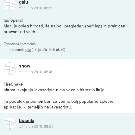
galu
::
11. jun 2010, 08:39
Go opera!
Meni je poleg hitrosti, še najbolj pregleden (beri lep) in praktičen
browser od vseh...
Zgodovina sprememb…
spremenil:
galu
(
11. jun 2010 ob 08:40
)
snow
::
11. jun 2010, 08:40
FireSnake
hitrost izvajanja javascripta nima veze s hitrostjo linije.
Ta podatek je pomemben za vedno bolj popularne spletne
aplikacije, ki temeljijo na javascriptu.
bosmla
::
11. jun 2010, 08:51