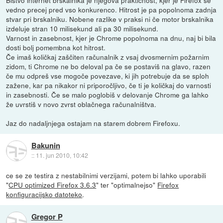
vedno precej pred vso konkurenco. Hitrost je pa popolnoma zadnja
stvar pri brskalniku. Nobene razlike v praksi ni če motor brskalnika
izdeluje stran 10 milisekund ali pa 30 milisekund.
Varnost in zasebnost, kjer je Chrome popolnoma na dnu, naj bi bila
dosti bolj pomembna kot hitrost.
Če imaš količkaj zaščiten računalnik z vsaj dvosmernim požarnim
zidom, ti Chrome ne bo deloval pa če se postaviš na glavo, razen
če mu odpreš vse mogoče povezave, ki jih potrebuje da se sploh
zažene, kar pa nikakor ni priporočljivo, če ti je količkaj do varnosti
in zasebnosti. Če se malo poglobiš v delovanje Chrome ga lahko
že uvrstiš v novo zvrst oblačnega računalništva.
Jaz do nadaljnjega ostajam na starem dobrem Firefoxu.
Bakunin
::
11. jun 2010, 10:42
ce se ze testira z nestabilnimi verzijami, potem bi lahko uporabili
"
CPU optimized Firefox 3.6.3
" ter "optimalnejso"
Firefox
konfiguracijsko datoteko
.
Gregor P