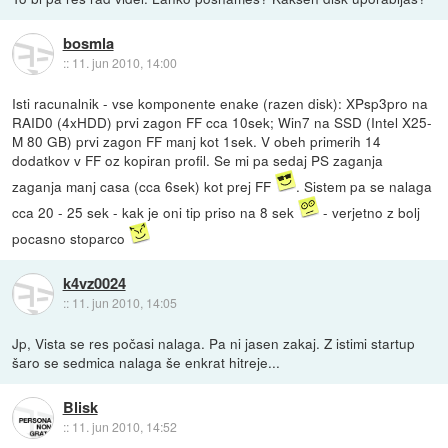
bosmla
::
11. jun 2010, 14:00
Isti racunalnik - vse komponente enake (razen disk): XPsp3pro na
RAID0 (4xHDD) prvi zagon FF cca 10sek; Win7 na SSD (Intel X25-
M 80 GB) prvi zagon FF manj kot 1sek. V obeh primerih 14
dodatkov v FF oz kopiran profil. Se mi pa sedaj PS zaganja
zaganja manj casa (cca 6sek) kot prej FF
. Sistem pa se nalaga
cca 20 - 25 sek - kak je oni tip priso na 8 sek
- verjetno z bolj
pocasno stoparco
k4vz0024
::
11. jun 2010, 14:05
Jp, Vista se res počasi nalaga. Pa ni jasen zakaj. Z istimi startup
šaro se sedmica nalaga še enkrat hitreje...
Blisk
::
11. jun 2010, 14:52