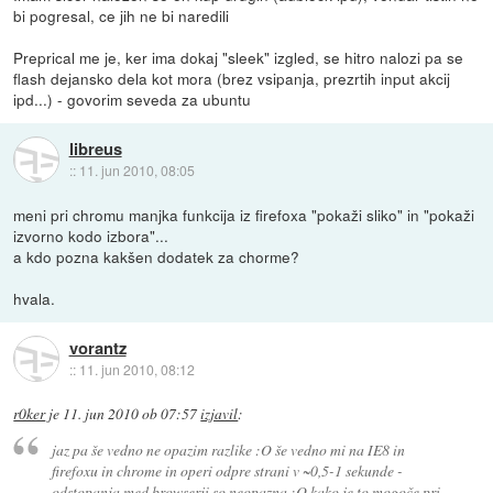
bi pogresal, ce jih ne bi naredili
Preprical me je, ker ima dokaj "sleek" izgled, se hitro nalozi pa se
flash dejansko dela kot mora (brez vsipanja, prezrtih input akcij
ipd...) - govorim seveda za ubuntu
libreus
::
11. jun 2010, 08:05
meni pri chromu manjka funkcija iz firefoxa "pokaži sliko" in "pokaži
izvorno kodo izbora"...
a kdo pozna kakšen dodatek za chorme?
hvala.
vorantz
::
11. jun 2010, 08:12
r0ker
je
11. jun 2010 ob 07:57
izjavil
:
jaz pa še vedno ne opazim razlike :O še vedno mi na IE8 in
firefoxu in chrome in operi odpre strani v ~0,5-1 sekunde -
odstopanja med browserji so neopazna :O kako je to mogoče pri