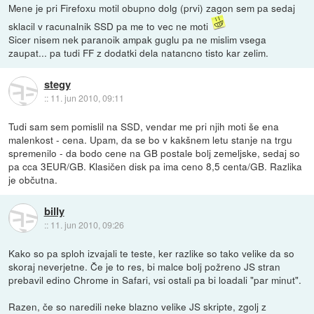
Mene je pri Firefoxu motil obupno dolg (prvi) zagon sem pa sedaj
sklacil v racunalnik SSD pa me to vec ne moti
Sicer nisem nek paranoik ampak guglu pa ne mislim vsega
zaupat... pa tudi FF z dodatki dela natancno tisto kar zelim.
stegy
::
11. jun 2010, 09:11
Tudi sam sem pomislil na SSD, vendar me pri njih moti še ena
malenkost - cena. Upam, da se bo v kakšnem letu stanje na trgu
spremenilo - da bodo cene na GB postale bolj zemeljske, sedaj so
pa cca 3EUR/GB. Klasičen disk pa ima ceno 8,5 centa/GB. Razlika
je občutna.
billy
::
11. jun 2010, 09:26
Kako so pa sploh izvajali te teste, ker razlike so tako velike da so
skoraj neverjetne. Če je to res, bi malce bolj požreno JS stran
prebavil edino Chrome in Safari, vsi ostali pa bi loadali "par minut".
Razen, če so naredili neke blazno velike JS skripte, zgolj z