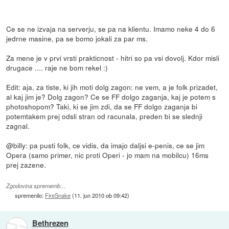
Ce se ne izvaja na serverju, se pa na klientu. Imamo neke 4 do 6
jedrne masine, pa se bomo jokali za par ms.
Za mene je v prvi vrsti prakticnost - hitri so pa vsi dovolj. Kdor misli
drugace .... raje ne bom rekel :)
Edit: aja, za tiste, ki jih moti dolg zagon: ne vem, a je folk prizadet,
al kaj jim je? Dolg zagon? Ce se FF dolgo zaganja, kaj je potem s
photoshopom? Taki, ki se jim zdi, da se FF dolgo zaganja bi
potemtakem prej odsli stran od racunala, preden bi se slednji
zagnal.
@billy: pa pusti folk, ce vidis, da imajo daljsi e-penis, ce se jim
Opera (samo primer, nic proti Operi - jo mam na mobilcu) 16ms
prej zazene.
Zgodovina sprememb…
spremenilo:
FireSnake
(
11. jun 2010 ob 09:42
)
Bethrezen