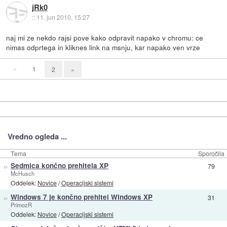
jRk0
::
11. jun 2010, 15:27
naj mi ze nekdo rajsi pove kako odpravit napako v chromu: ce
nimas odprtega in kliknes link na msnju, kar napako ven vrze
«
1
2
»
Vredno ogleda ...
Tema
Sporočila
»
Sedmica končno prehitela XP
79
McHusch
Oddelek:
Novice
/
Operacijski sistemi
»
Windows 7 je končno prehitel Windows XP
31
PrimozR
Oddelek:
Novice
/
Operacijski sistemi