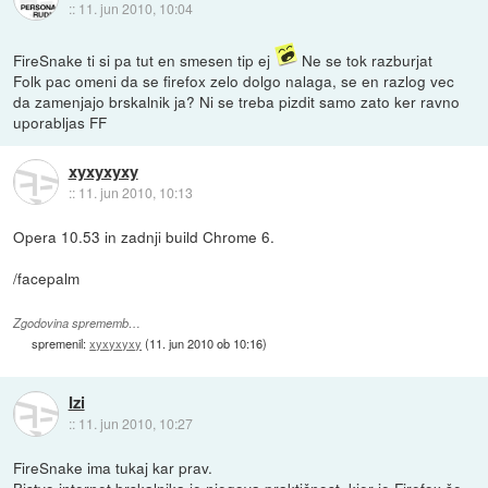
::
11. jun 2010, 10:04
FireSnake ti si pa tut en smesen tip ej
Ne se tok razburjat
Folk pac omeni da se firefox zelo dolgo nalaga, se en razlog vec
da zamenjajo brskalnik ja? Ni se treba pizdit samo zato ker ravno
uporabljas FF
xyxyxyxy
::
11. jun 2010, 10:13
Opera 10.53 in zadnji build Chrome 6.
/facepalm
Zgodovina sprememb…
spremenil:
xyxyxyxy
(
11. jun 2010 ob 10:16
)
Izi
::
11. jun 2010, 10:27
FireSnake ima tukaj kar prav.
Bistvo internet brskalnika je njegova praktičnost, kjer je Firefox še