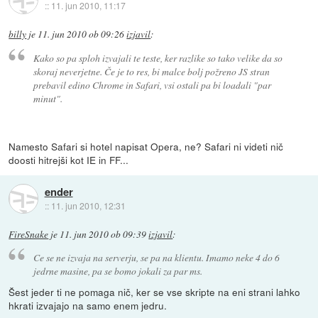
::
11. jun 2010, 11:17
billy
je
11. jun 2010 ob 09:26
izjavil
:
Kako so pa sploh izvajali te teste, ker razlike so tako velike da so
skoraj neverjetne. Če je to res, bi malce bolj požreno JS stran
prebavil edino Chrome in Safari, vsi ostali pa bi loadali "par
minut".
Namesto Safari si hotel napisat Opera, ne? Safari ni videti nič
doosti hitrejši kot IE in FF...
ender
::
11. jun 2010, 12:31
FireSnake
je
11. jun 2010 ob 09:39
izjavil
:
Ce se ne izvaja na serverju, se pa na klientu. Imamo neke 4 do 6
jedrne masine, pa se bomo jokali za par ms.
Šest jeder ti ne pomaga nič, ker se vse skripte na eni strani lahko
hkrati izvajajo na samo enem jedru.