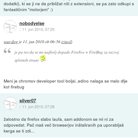
dodatki), ki se ji ne da približat niti z extensioni, se pa zato odkupi s
fantastičnim "motorjem" :)
nobodyelse
::
11. jun 2010, 07:25
war-dog
je
11. jun 2010 ob 06:56
izjavil
:
je pa res da se mi najbolj dopade FireFox + FireBug za razvoj
spletnih strani
Meni je chromov developer tool boljsi..edino nalaga se malo dlje
kot firebug
silver07
::
11. jun 2010, 07:28
žalostno da firefox slabo laufa, sam addonom se mi ni za
odpovedat. Pač maš več browserjov inštaliranih pa uporabljaš
kerga se ti zdi...