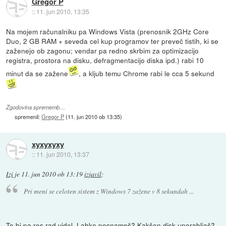
Gregor P
::
11. jun 2010, 13:35
Na mojem računalniku pa Windows Vista (prenosnik 2GHz Core
Duo, 2 GB RAM + seveda cel kup programov ter preveč tistih, ki se
zaženejo ob zagonu; vendar pa redno skrbim za optimizacijo
registra, prostora na disku, defragmentacijo diska ipd.) rabi 10
minut da se zažene
, a kljub temu Chrome rabi le cca 5 sekund
Zgodovina sprememb…
spremenil:
Gregor P
(
11. jun 2010 ob 13:35
)
xyxyxyxy
::
11. jun 2010, 13:37
Izi
je
11. jun 2010 ob 13:19
izjavil
:
Pri meni se celoten sistem z Windows 7 zažene v 8 sekundah ...
To bi pa res rad videl. Lahko posnameš? Kakšen disk uporabljaš?