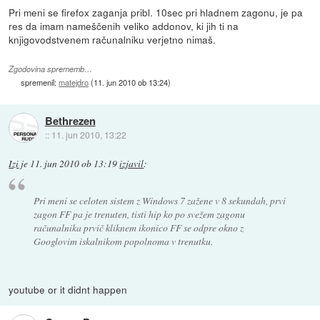
Pri meni se firefox zaganja pribl. 10sec pri hladnem zagonu, je pa
res da imam nameščenih veliko addonov, ki jih ti na
knjigovodstvenem računalniku verjetno nimaš.
Zgodovina sprememb…
spremenil:
matejdro
(
11. jun 2010 ob 13:24
)
Bethrezen
::
11. jun 2010, 13:22
Izi
je
11. jun 2010 ob 13:19
izjavil
:
Pri meni se celoten sistem z Windows 7 zažene v 8 sekundah, prvi
zagon FF pa je trenuten, tisti hip ko po svežem zagonu
računalnika prvič kliknem ikonico FF se odpre okno z
Googlovim iskalnikom popolnoma v trenutku.
youtube or it didnt happen