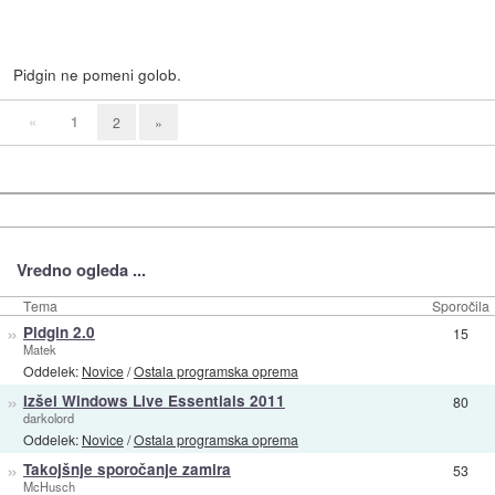
Pidgin ne pomeni golob.
«
1
2
»
Vredno ogleda ...
Tema
Sporočila
»
Pidgin 2.0
15
Matek
Oddelek:
Novice
/
Ostala programska oprema
»
Izšel Windows Live Essentials 2011
80
darkolord
Oddelek:
Novice
/
Ostala programska oprema
»
Takojšnje sporočanje zamira
53
McHusch