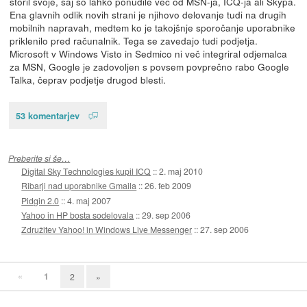
storil svoje, saj so lahko ponudile več od MSN-ja, ICQ-ja ali Skypa.
Ena glavnih odlik novih strani je njihovo delovanje tudi na drugih
mobilnih napravah, medtem ko je takojšnje sporočanje uporabnike
priklenilo pred računalnik. Tega se zavedajo tudi podjetja.
Microsoft v Windows Visto in Sedmico ni več integriral odjemalca
za MSN, Google je zadovoljen s povsem povprečno rabo Google
Talka, čeprav podjetje drugod blesti.
53 komentarjev
Preberite si še…
Digital Sky Technologies kupil ICQ
::
2. maj 2010
Ribarji nad uporabnike Gmaila
::
26. feb 2009
Pidgin 2.0
::
4. maj 2007
Yahoo in HP bosta sodelovala
::
29. sep 2006
Združitev Yahoo! in Windows Live Messenger
::
27. sep 2006
«
1
2
»