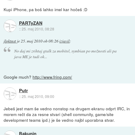
Kupi iPhone, pa boš lahko imel kar hočeš :D
PARTyZAN
::
25. maj 2010, 08:28
jlpktnst
je
25. maj 2010 ob 08:26
izjavil
:
No daj mi zrihtaj gtalk za mobitel, symbian po možnosti ali pa
java ME je tudi ok...
Google much?
http://www.fring.com/
Putr
::
25. maj 2010, 09:00
Jebeš jest mam še vedno nonstop na drugem ekranu odprt IRC, in
morem rečt da za resne stvari (shell community, game/site
development teams ipd.) je še vedno najbl uporabna stvar.
Bakunin