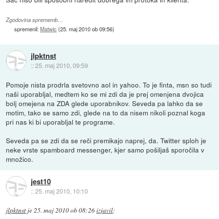
Zgodovina sprememb…
spremenil:
Matwic
(
25. maj 2010 ob 09:56
)
jlpktnst
::
25. maj 2010, 09:59
Pomoje nista prodrla svetovno aol in yahoo. To je finta, msn so tudi
naši uporabljal, medtem ko se mi zdi da je prej omenjena dvojica
bolj omejena na ZDA glede uporabnikov. Seveda pa lahko da se
motim, tako se samo zdi, glede na to da nisem nikoli poznal koga
pri nas ki bi uporabljal te programe.
Seveda pa se zdi da se reči premikajo naprej, da. Twitter sploh je
neke vrste spamboard messenger, kjer samo pošiljaš sporočila v
množico.
jest10
::
25. maj 2010, 10:10
jlpktnst
je
25. maj 2010 ob 08:26
izjavil
: