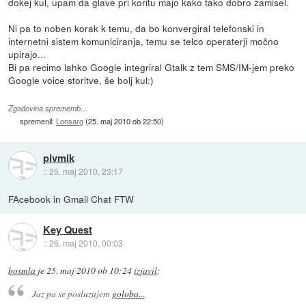
dokej kul, upam da glave pri koritu majo kako tako dobro zamisel.
Ni pa to noben korak k temu, da bo konvergiral telefonski in
internetni sistem komuniciranja, temu se telco operaterji močno
upirajo...
Bi pa recimo lahko Google integriral Gtalk z tem SMS/IM-jem preko
Google voice storitve, še bolj kul:)
Zgodovina sprememb…
spremenil:
Lonsarg
(
25. maj 2010 ob 22:50
)
pivmik
::
25. maj 2010, 23:17
FAcebook in Gmail Chat FTW
Key Quest
::
26. maj 2010, 00:03
bosmla
je
25. maj 2010 ob 10:24
izjavil
:
Jaz pa se posluzujem
goloba...