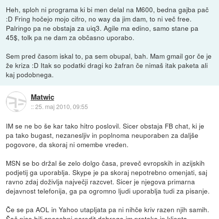
Heh, sploh ni programa ki bi men delal na M600, bedna gajba pač
:D Fring hočejo mojo cifro, no way da jim dam, to ni več free.
Palringo pa ne obstaja za uiq3. Agile ma edino, samo stane pa
45$, tolk pa ne dam za občasno uporabo.
Sem pred časom iskal to, pa sem obupal, bah. Mam gmail gor če je
že kriza :D Itak so podatki dragi ko žafran če nimaš itak paketa ali
kaj podobnega.
Matwic
::
25. maj 2010, 09:55
IM se ne bo še kar tako hitro poslovil. Sicer obstaja FB chat, ki je
pa tako bugast, nezanesljiv in poplnoma neuporaben za daljše
pogovore, da skoraj ni omembe vreden.
MSN se bo držal še zelo dolgo časa, preveč evropskih in azijskih
podjetij ga uporablja. Skype je pa skoraj nepotrebno omenjati, saj
ravno zdaj doživlja največji razcvet. Sicer je njegova primarna
dejavnost telefonija, ga pa ogromno ljudi uporablja tudi za pisanje.
Če se pa AOL in Yahoo utapljata pa ni nihče kriv razen njih samih.
Šač niso bili sposobni naredit dobrega im protoka in klienta.