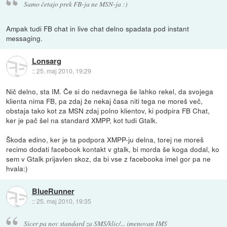
Samo četajo prek FB-ja ne MSN-ja :)
Ampak tudi FB chat in live chat delno spadata pod instant
messaging.
Lonsarg
::
25. maj 2010, 19:29
Nič delno, sta IM. Če si do nedavnega še lahko rekel, da svojega
klienta nima FB, pa zdaj že nekaj časa niti tega ne moreš več,
obstaja tako kot za MSN zdaj polno klientov, ki podpira FB Chat,
ker je pač šel na standard XMPP, kot tudi Gtalk.
Škoda edino, ker je ta podpora XMPP-ju delna, torej ne moreš
recimo dodati facebook kontakt v gtalk, bi morda še koga dodal, ko
sem v Gtalk prijavlen skoz, da bi vse z facebooka imel gor pa ne
hvala:)
BlueRunner
::
25. maj 2010, 19:35
Sicer pa nov standard za SMS/klic/... imenovan IMS