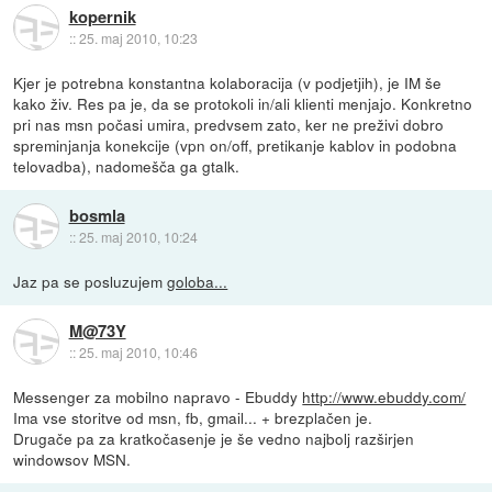
kopernik
::
25. maj 2010, 10:23
Kjer je potrebna konstantna kolaboracija (v podjetjih), je IM še
kako živ. Res pa je, da se protokoli in/ali klienti menjajo. Konkretno
pri nas msn počasi umira, predvsem zato, ker ne preživi dobro
spreminjanja konekcije (vpn on/off, pretikanje kablov in podobna
telovadba), nadomešča ga gtalk.
bosmla
::
25. maj 2010, 10:24
Jaz pa se posluzujem
goloba...
M@73Y
::
25. maj 2010, 10:46
Messenger za mobilno napravo - Ebuddy
http://www.ebuddy.com/
Ima vse storitve od msn, fb, gmail... + brezplačen je.
Drugače pa za kratkočasenje je še vedno najbolj razširjen
windowsov MSN.