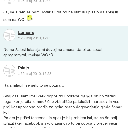
::
25. maj 2010, 12:00
Ja, še s tem se bom ukvarjal, da bo na statusu pisalo da spim in
sem na WC.
Lonsarg
::
25. maj 2010, 12:05
Ne na žalost lokacija ni dovolj natančna, da bi po sobah
sprogramiral, recimo WC :D
P4ajo
::
25. maj 2010, 12:23
Raja mladih se seli, to se pozna...
Svoj čas, sem imel velik odpor do uporabe msn-ja ravno zaradi
tega, ker je bilo to množično zbirališče patoloških narcisov in vse
prej kot uporabno orodje za neko resno dogovarjanje glede česar
koli.
Potem je prišel facebook in spet je bil problem isti, samo še bolj
izrazit (ker facebook s svojo zasnovo to omogoča v precej večji