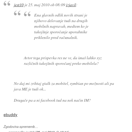
jest10
je
25. maj 2010 ob 08:09
izjavil
:
Ena glavnih odlik novih strani je
njihovo delovanje tudi na drugih
mobilnih napravah, medtem ko je
takojšnje sporočanje uporabnike
priklenilo pred računalnik.
Avtor tega prispevka res ne ve, da imaš lahko xyz
različnih takojšnih sporočanj preko mobilela?
No daj mi zrihtaj gtalk za mobitel, symbian po možnosti ali pa
java ME je tudi ok...
Drugače pa a ni facebook tud na nek način IM?
ebuddy
Zgodovina sprememb…
spremenilo:
jest10
(
25. maj 2010 ob 10:11
)