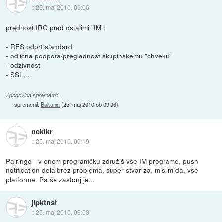
::
25. maj 2010, 09:06
prednost IRC pred ostalimi "IM":
- RES odprt standard
- odlicna podpora/preglednost skupinskemu "chveku"
- odzivnost
- SSL,...
Zgodovina sprememb…
spremenil:
Bakunin
(
25. maj 2010 ob 09:06
)
nekikr
::
25. maj 2010, 09:19
Palringo - v enem programčku združiš vse IM programe, push
notification dela brez problema, super stvar za, mislim da, vse
platforme. Pa še zastonj je...
jlpktnst
::
25. maj 2010, 09:53