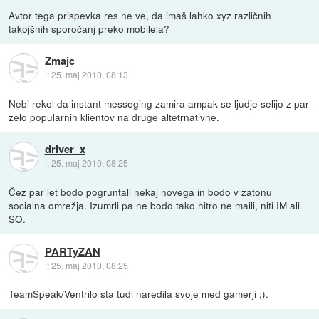
Avtor tega prispevka res ne ve, da imaš lahko xyz različnih
takojšnih sporočanj preko mobilela?
Zmajc
::
25. maj 2010, 08:13
Nebi rekel da instant messeging zamira ampak se ljudje selijo z par
zelo popularnih klientov na druge altetrnativne.
driver_x
::
25. maj 2010, 08:25
Čez par let bodo pogruntali nekaj novega in bodo v zatonu
socialna omrežja. Izumrli pa ne bodo tako hitro ne maili, niti IM ali
SO.
PARTyZAN
::
25. maj 2010, 08:25
TeamSpeak/Ventrilo sta tudi naredila svoje med gamerji ;).