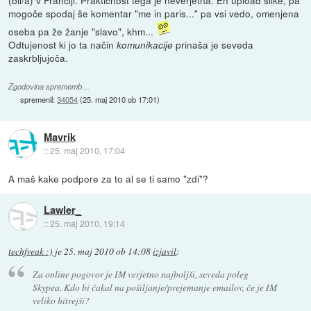
mogoče spodaj še komentar "me in paris..." pa vsi vedo, omenjena
oseba pa že žanje "slavo", khm...
Odtujenost ki jo ta način
prinaša je seveda
komunikacije
zaskrbljujoča.
Zgodovina sprememb…
spremenil:
34054
(
25. maj 2010 ob 17:01
)
Mavrik
::
25. maj 2010, 17:04
A maš kake podpore za to al se ti samo "zdi"?
Lawler_
::
25. maj 2010, 19:14
techfreak :)
je
25. maj 2010 ob 14:08
izjavil
:
Za online pogovor je IM verjetno najboljši, seveda poleg
Skypea. Kdo bi čakal na pošiljanje/prejemanje emailov, če je IM
veliko hitrejši?