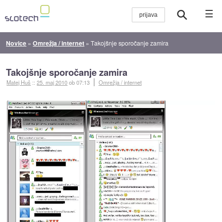
☰
Novice
»
Omrežja / internet
»
Takojšnje sporočanje zamira
Takojšnje sporočanje zamira
Matej Huš
::
25. maj 2010
ob 07:13
Omrežja / internet