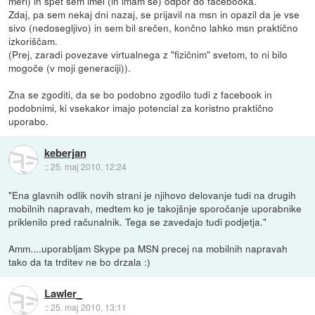
meri) in spet sem imel (in imam še) odpor do facebooka.
Zdaj, pa sem nekaj dni nazaj, se prijavil na msn in opazil da je vse
sivo (nedosegljivo) in sem bil srečen, končno lahko msn praktično
izkoriščam.
(Prej, zaradi povezave virtualnega z "fizičnim" svetom, to ni bilo
mogoče (v moji generaciji)).
Zna se zgoditi, da se bo podobno zgodilo tudi z facebook in
podobnimi, ki vsekakor imajo potencial za koristno praktično
uporabo.
keberjan
::
25. maj 2010, 12:24
"Ena glavnih odlik novih strani je njihovo delovanje tudi na drugih
mobilnih napravah, medtem ko je takojšnje sporočanje uporabnike
priklenilo pred računalnik. Tega se zavedajo tudi podjetja."
Amm....uporabljam Skype pa MSN precej na mobilnih napravah
tako da ta trditev ne bo drzala :)
Lawler_
::
25. maj 2010, 13:11