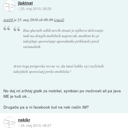
jlpktnst
::
25. maj 2010, 08:26
jest10
je
25. maj 2010 ob 08:09
izjavil
:
Ena glavnih odlik novih strani je njihovo delovanje
tudi na drugih mobilnih napravah, medtem ko je
takojšnje sporočanje uporabnike priklenilo pred
računalnik.
Avtor tega prispevka res ne ve, da imaš lahko xyz različnih
takojšnih sporočanj preko mobilela?
No daj mi zrihtaj gtalk za mobitel, symbian po možnosti ali pa java
ME je tudi ok...
Drugače pa a ni facebook tud na nek način IM?
nekikr
::
25. maj 2010, 08:27