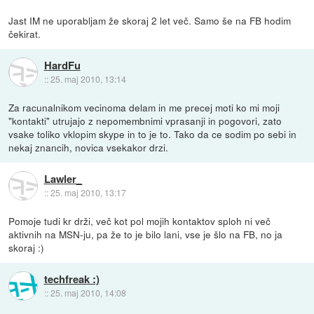
Jast IM ne uporabljam že skoraj 2 let več. Samo še na FB hodim
čekirat.
HardFu
::
25. maj 2010, 13:14
Za racunalnikom vecinoma delam in me precej moti ko mi moji
"kontakti" utrujajo z nepomembnimi vprasanji in pogovori, zato
vsake toliko vklopim skype in to je to. Tako da ce sodim po sebi in
nekaj znancih, novica vsekakor drzi.
Lawler_
::
25. maj 2010, 13:17
Pomoje tudi kr drži, več kot pol mojih kontaktov sploh ni več
aktivnih na MSN-ju, pa že to je bilo lani, vse je šlo na FB, no ja
skoraj :)
techfreak :)
::
25. maj 2010, 14:08