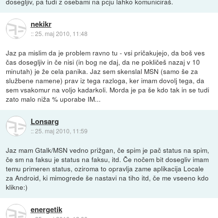
dosegljiv, pa tudi z osebami na pcju lahko komuniciraš.
nekikr
::
25. maj 2010, 11:48
Jaz pa mislim da je problem ravno tu - vsi pričakujejo, da boš ves
čas dosegljiv in če nisi (in bog ne daj, da ne pokličeš nazaj v 10
minutah) je že cela panika. Jaz sem skenslal MSN (samo še za
službene namene) prav iz tega razloga, ker imam dovolj tega, da
sem vsakomur na voljo kadarkoli. Morda je pa še kdo tak in se tudi
zato malo niža % uporabe IM...
Lonsarg
::
25. maj 2010, 11:59
Jaz mam Gtalk/MSN vedno prižgan, če spim je pač status na spim,
če sm na faksu je status na faksu, itd. Če nočem bit dosegliv imam
temu primeren status, oziroma to opravlja zame aplikacija Locale
za Android, ki mimogrede še nastavi na tiho itd, če me vseeno kdo
klikne:)
energetik