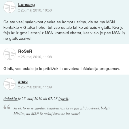
Lonsarg
::
25. maj 2010, 10:50
Ce ste vsaj malenkost geeka se komot ustima, da se ma MSN
kontakte v Gtalku hehe, tut vse ostalo lahko zdruzis v gtalk. Kva je
fajn kr iz gmail strani z MSN kontakti chatat, ker v slo je pac MSN in
ne gtalk zazivel.
RoSeR
::
25. maj 2010, 11:08
Gtalk, vse ostalo je le približek in odvečna inštalacija programov.
ahac
::
25. maj 2010, 11:09
tinlad3n
je
25. maj 2010 ob 07:28
izjavil
:
Ja ok to se je zgodilo bumbarjem ki se jim zdi facebook boljši.
Mislim, da MSN še nekaj časa ne bo zamrl.