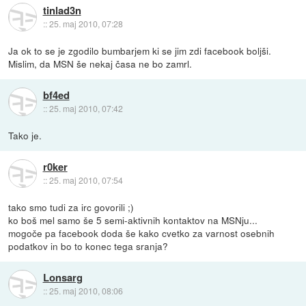
tinlad3n
::
25. maj 2010, 07:28
Ja ok to se je zgodilo bumbarjem ki se jim zdi facebook boljši.
Mislim, da MSN še nekaj časa ne bo zamrl.
bf4ed
::
25. maj 2010, 07:42
Tako je.
r0ker
::
25. maj 2010, 07:54
tako smo tudi za irc govorili ;)
ko boš mel samo še 5 semi-aktivnih kontaktov na MSNju...
mogoče pa facebook doda še kako cvetko za varnost osebnih
podatkov in bo to konec tega sranja?
Lonsarg
::
25. maj 2010, 08:06