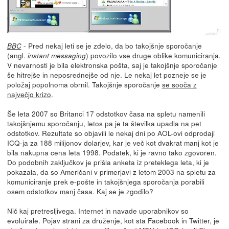
- Pred nekaj leti se je zdelo, da bo takojšnje sporočanje
BBC
(angl.
) povozilo vse druge oblike komuniciranja.
instant messaging
V nevarnosti je bila elektronska pošta, saj je takojšnje sporočanje
še hitrejše in neposrednejše od nje. Le nekaj let pozneje se je
položaj popolnoma obrnil. Takojšnje sporočanje
se sooča z
največjo krizo
.
Še leta 2007 so Britanci 17 odstotkov časa na spletu namenili
takojšnjemu sporočanju, letos pa je ta številka upadla na pet
odstotkov. Rezultate so objavili le nekaj dni po AOL-ovi odprodaji
ICQ-ja za 188 milijonov dolarjev, kar je več kot dvakrat manj kot je
bila nakupna cena leta 1998. Podatek, ki je ravno tako zgovoren.
Do podobnih zaključkov je prišla anketa iz preteklega leta, ki je
pokazala, da so Američani v primerjavi z letom 2003 na spletu za
komuniciranje prek e-pošte in takojšnjega sporočanja porabili
osem odstotkov manj časa. Kaj se je zgodilo?
Nič kaj pretresljivega. Internet in navade uporabnikov so
evoluirale. Pojav strani za druženje, kot sta Facebook in Twitter, je