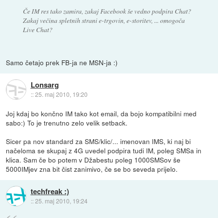
Če IM res tako zamira, zakaj Facebook še vedno podpira Chat?
Zakaj večina spletnih strani e-trgovin, e-storitev, ... omogoča
Live Chat?
Samo četajo prek FB-ja ne MSN-ja :)
Lonsarg
::
25. maj 2010, 19:20
Joj kdaj bo končno IM tako kot email, da bojo kompatibilni med
sabo:) To je trenutno zelo velik setback.
Sicer pa nov standard za SMS/klic/... imenovan IMS, ki naj bi
načeloma se skupaj z 4G uvedel podpira tudi IM, poleg SMSa in
klica. Sam če bo potem v Džabestu poleg 1000SMSov še
5000IMjev zna bit čist zanimivo, če se bo seveda prijelo.
techfreak :)
::
25. maj 2010, 19:24