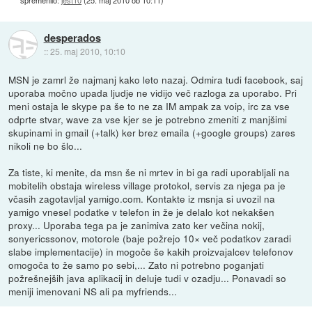
desperados
::
25. maj 2010, 10:10
MSN je zamrl že najmanj kako leto nazaj. Odmira tudi facebook, saj
uporaba močno upada ljudje ne vidijo več razloga za uporabo. Pri
meni ostaja le skype pa še to ne za IM ampak za voip, irc za vse
odprte stvar, wave za vse kjer se je potrebno zmeniti z manjšimi
skupinami in gmail (+talk) ker brez emaila (+google groups) zares
nikoli ne bo šlo...
Za tiste, ki menite, da msn še ni mrtev in bi ga radi uporabljali na
mobitelih obstaja wireless village protokol, servis za njega pa je
včasih zagotavljal yamigo.com. Kontakte iz msnja si uvozil na
yamigo vnesel podatke v telefon in že je delalo kot nekakšen
proxy... Uporaba tega pa je zanimiva zato ker večina nokij,
sonyericssonov, motorole (baje požrejo 10× več podatkov zaradi
slabe implementacije) in mogoče še kakih proizvajalcev telefonov
omogoča to že samo po sebi,... Zato ni potrebno poganjati
požrešnejših java aplikacij in deluje tudi v ozadju... Ponavadi so
meniji imenovani NS ali pa myfriends...