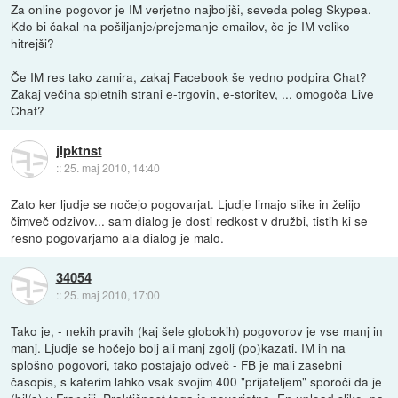
Za online pogovor je IM verjetno najboljši, seveda poleg Skypea.
Kdo bi čakal na pošiljanje/prejemanje emailov, če je IM veliko
hitrejši?
Če IM res tako zamira, zakaj Facebook še vedno podpira Chat?
Zakaj večina spletnih strani e-trgovin, e-storitev, ... omogoča Live
Chat?
jlpktnst
::
25. maj 2010, 14:40
Zato ker ljudje se nočejo pogovarjat. Ljudje limajo slike in želijo
čimveč odzivov... sam dialog je dosti redkost v družbi, tistih ki se
resno pogovarjamo ala dialog je malo.
34054
::
25. maj 2010, 17:00
Tako je, - nekih pravih (kaj šele globokih) pogovorov je vse manj in
manj. Ljudje se hočejo bolj ali manj zgolj (po)kazati. IM in na
splošno pogovori, tako postajajo odveč - FB je mali zasebni
časopis, s katerim lahko vsak svojim 400 "prijateljem" sporoči da je
(bil/a) v Franciji. Praktičnost tega je neverjetna. En upload slike, pa