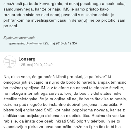
zmožnosti pa bodo konvergirale, ni nekaj posebnega ampak nekaj
samoumevnega, kar že prihaja. IMS je samo pristop kako
raznorodne sisteme med seboj povezati v smiselno celoto (s
prihrankom na investicijskem času in denarju), ne pa protokol sam
po sebi.
Zgodovina sprememb…
spremenilo:
BlueRunner
(
25. maj 2010 ob 19:35
)
Lonsarg
::
25. maj 2010, 22:49
No, nima veze, če ga nočeš klicati protokol, je pa "stvar" ki
omogoča(niti slučajno ni nujno da bodo to naredili, ampak tehnično
bo možno) vpeljavo IM-ja v telefone na osnovi telefonske številke,
ne nekega internetnega servisa, torej da boš ti videl status neke
številke telefonske, če je ta online ali ne, če bo ta številka to hotela,
oziroma pač mogoče bo instantno dobivati prejemati sporočila. V
bistvu bolj enchanted SMS, kot nekaj popolnoma novega, kar se z
stališča operacijskega sistema za mobitele tiče. Recimo da vse kar
rabiš je, da imata obe osebi hkrati SMS odprt v telefonu in se to
vzpostavi(ne piska za nova sporočila, kaže ko tipka itd) to bi blo