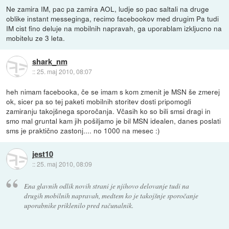
Ne zamira IM, pac pa zamira AOL, ludje so pac saltali na druge
oblike instant messeginga, recimo facebookov med drugim Pa tudi
IM cist fino deluje na mobilnih napravah, ga uporablam izkljucno na
mobitelu ze 3 leta.
shark_nm
::
25. maj 2010, 08:07
heh nimam facebooka, če se imam s kom zmenit je MSN še zmerej
ok, sicer pa so tej paketi mobilnih storitev dosti pripomogli
zamiranju takojšnega sporočanja. Včasih ko so bili smsi dragi in
smo mal gruntal kam jih pošiljamo je bil MSN idealen, danes poslati
sms je praktično zastonj.... no 1000 na mesec :)
jest10
::
25. maj 2010, 08:09
Ena glavnih odlik novih strani je njihovo delovanje tudi na
drugih mobilnih napravah, medtem ko je takojšnje sporočanje
uporabnike priklenilo pred računalnik.