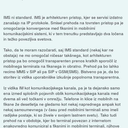
IMS ni standard. IMS je arhitekturen pristop, kjer se servisi izdatno
zanašajo na IP protokole. Smisel prehoda na tovrsten pristop pa je
omogočanje konvergence med fiksnimi in mobilnimi
komunikacijskimi sistemi, ki v tem trenutku predstavljajo dva ločena
in težko povezljiva svetova.
Tako, da te moram razočarati, saj IMS standard (nekaj kar ne
obstaja) ne mo omogočal ničesar takšnega, kot arhitekturen
pristop pa bo omogočil transparenten prenos kratkih sporočil iz
mobilnega terminala na fiksnega in obratno. Prehod pa bo lahko
recimo MMS v SIP ali pa SIP v GSM(SMS). Bistveno pa je, da bo
storitev iz vidika uporabniške izkušnje popolnoma transparentna.
Iz vidika IM kot komunikacijskega kanala, pa je ta dejansko samo
ena izmed splošnih pojavnih oblik komunikacijskega kanala med
dvema ali več točkami v omrežju. Telefone in klice iz mobilnih na
fiksne že desetletja ne gledamo kot nekaj naprednega ampak kot
nekaj samoumevnega (v času pred mobilnimi terminali smo imeli
radijske postaje, ki so živele v svojem lastnem svetu). Tako tudi
prehod na v obdobje, kjer bo terminal povezan z internetom
enakovredno komuniciral s fiksnimi in mobilnimi terminali, njihove