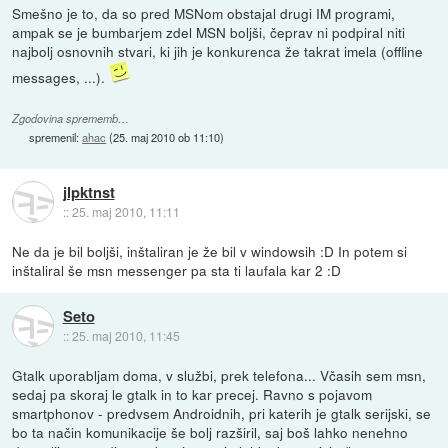
Smešno je to, da so pred MSNom obstajal drugi IM programi,
ampak se je bumbarjem zdel MSN boljši, čeprav ni podpiral niti
najbolj osnovnih stvari, ki jih je konkurenca že takrat imela (offline
messages, ...).
Zgodovina sprememb…
spremenil:
ahac
(
25. maj 2010 ob 11:10
)
jlpktnst
::
25. maj 2010, 11:11
Ne da je bil boljši, inštaliran je že bil v windowsih :D In potem si
inštaliral še msn messenger pa sta ti laufala kar 2 :D
Seto
::
25. maj 2010, 11:45
Gtalk uporabljam doma, v službi, prek telefona... Včasih sem msn,
sedaj pa skoraj le gtalk in to kar precej. Ravno s pojavom
smartphonov - predvsem Androidnih, pri katerih je gtalk serijski, se
bo ta način komunikacije še bolj razširil, saj boš lahko nenehno