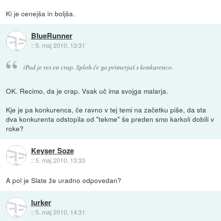
Ki je cenejša in boljša.
BlueRunner
::
5. maj 2010, 13:31
iPad je res en crap. Sploh če ga primerjaš s konkurenco.
OK. Recimo, da je crap. Vsak uč ima svojga malarja.
Kje je pa konkurenca, če ravno v tej temi na začetku piše, da sta
dva konkurenta odstopila od "tekme" še preden smo karkoli dobili v
roke?
Keyser Soze
::
5. maj 2010, 13:33
A pol je Slate že uradno odpovedan?
lurker
::
5. maj 2010, 14:31