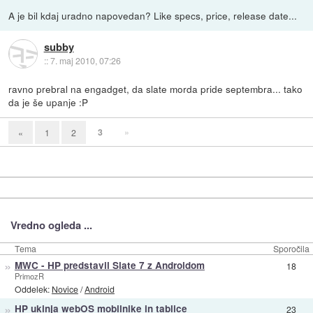
A je bil kdaj uradno napovedan? Like specs, price, release date...
subby
::
7. maj 2010, 07:26
ravno prebral na engadget, da slate morda pride septembra... tako
da je še upanje :P
3
»
«
1
2
Vredno ogleda ...
Tema
Sporočila
»
MWC - HP predstavil Slate 7 z Androidom
18
PrimozR
Oddelek:
Novice
/
Android
»
HP ukinja webOS mobilnike in tablice
23