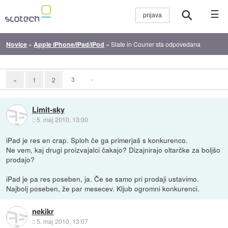
☰
Novice
»
Apple iPhone/iPad/iPod
»
Slate in Courier sta odpovedana
3
»
«
1
2
Limit-sky
::
5. maj 2010, 13:00
iPad je res en crap. Sploh če ga primerjaš s konkurenco.
Ne vem, kaj drugi proizvajalci čakajo? Dizajnirajo oltarčke za boljšo
prodajo?
iPad je pa res poseben, ja. Če se samo pri prodaji ustavimo.
Najbolj poseben, že par mesecev. Kljub ogromni konkurenci.
nekikr
::
5. maj 2010, 13:07