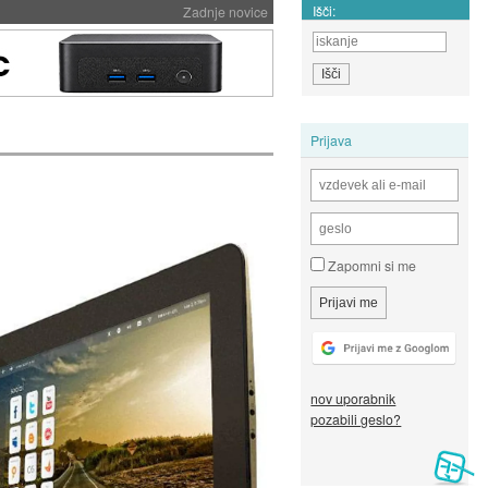
Išči:
Zadnje novice
Prijava
Zapomni si me
nov uporabnik
pozabili geslo?