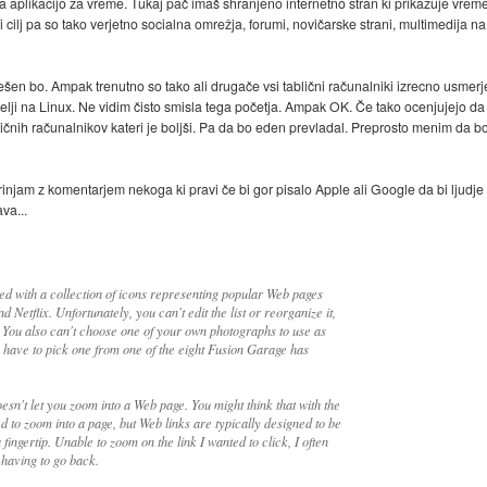
da aplikacijo za vreme. Tukaj pač imaš shranjeno internetno stran ki prikazuje vr
i cilj pa so tako verjetno socialna omrežja, forumi, novičarske strani, multimedija n
en bo. Ampak trenutno so tako ali drugače vsi tablični računalniki izrecno usmerj
elji na Linux. Ne vidim čisto smisla tega početja. Ampak OK. Če tako ocenjujejo da
ličnih računalnikov kateri je boljši. Pa da bo eden prevladal. Preprosto menim da b
njam z komentarjem nekoga ki pravi če bi gor pisalo Apple ali Google da bi ljudje t
va...
 with a collection of icons representing popular Web pages
 Netflix. Unfortunately, you can't edit the list or reorganize it,
d. You also can't choose one of your own photographs to use as
have to pick one from one of the eight Fusion Garage has
sn't let you zoom into a Web page. You might think that with the
 to zoom into a page, but Web links are typically designed to be
 fingertip. Unable to zoom on the link I wanted to click, I often
 having to go back.