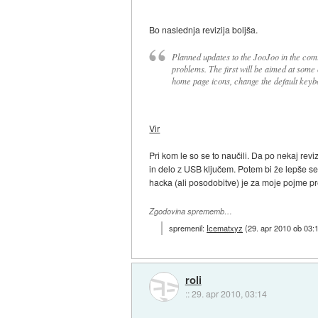
Bo naslednja revizija boljša.
Planned updates to the JooJoo in the co
problems. The first will be aimed at some o
home page icons, change the default keyb
Vir
Pri kom le so se to naučili. Da po nekaj revi
in delo z USB ključem. Potem bi že lepše se
hacka (ali posodobitve) je za moje pojme pre
Zgodovina sprememb…
spremenil:
Icematxyz
(
29. apr 2010 ob 03:
roli
::
29. apr 2010, 03:14