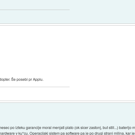
dopter. Še posebi pr Applu.
ec po izteku garancije moral menjati plato (ok sicer zastonj, but still...) baterijo 
rdware v ku*cu. Operacijski sistem pa software pa je po drugi strani milina, kar je