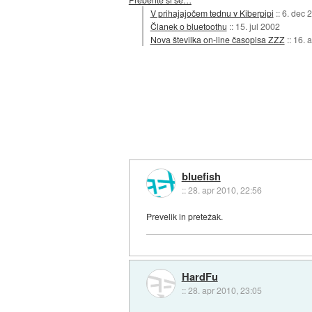
V prihajajočem tednu v Kiberpipi
::
6. dec 
Članek o bluetoothu
::
15. jul 2002
Nova številka on-line časopisa ZZZ
::
16. 
bluefish
::
28. apr 2010, 22:56
Prevelik in pretežak.
HardFu
::
28. apr 2010, 23:05