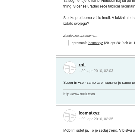
Ta segment je to kar bi Netbook naj bil po m
thing. Sicer se uradno reče tablični račun
Slej ko prej bomo vsi to imeli. V takšni ali
izdalo svojega?
Zgodovina sprememb…
spremenil:
Icematxyz
(
29. apr 2010 ob 01:
roli
::
29. apr 2010, 02:03
Super in vse - samo tale naprava je samo po
http://www.r00li.com
Icematxyz
::
29. apr 2010, 02:35
Mobilni splet ja. To je sedaj trend. V bistvu