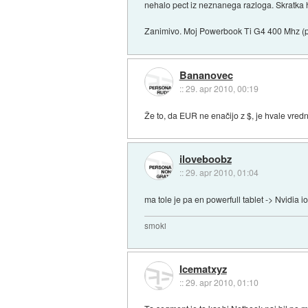
nehalo pect iz neznanega razloga. Skratka ha
Zanimivo. Moj Powerbook Ti G4 400 Mhz (pr
Bananovec
::
29. apr 2010, 00:19
Že to, da EUR ne enačijo z $, je hvale vred
iloveboobz
::
29. apr 2010, 01:04
ma tole je pa en powerfull tablet -> Nvidia io
smoki
Icematxyz
::
29. apr 2010, 01:10