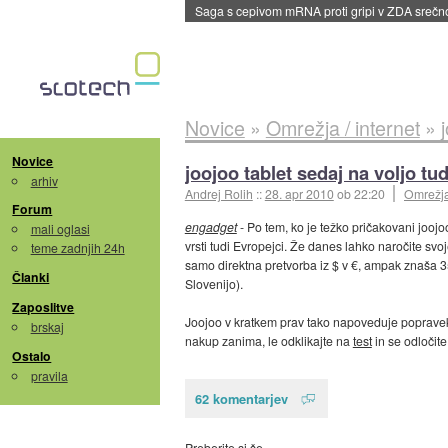
BMW v vozilih začel predvajati reklame
::
dane
Novice
»
Omrežja / internet
»
Novice
joojoo tablet sedaj na voljo tud
arhiv
Andrej Rolih
::
28. apr 2010
ob 22:20
Omrežja 
Forum
engadget
- Po tem, ko je težko pričakovani jooj
mali oglasi
vrsti tudi Evropejci. Že danes lahko naročite sv
teme zadnjih 24h
samo direktna pretvorba iz $ v €, ampak znaša 35
Članki
Slovenijo).
Zaposlitve
Joojoo v kratkem prav tako napoveduje popravek 
brskaj
nakup zanima, le odklikajte na
test
in se odločite
Ostalo
pravila
62 komentarjev
Preberite si še…