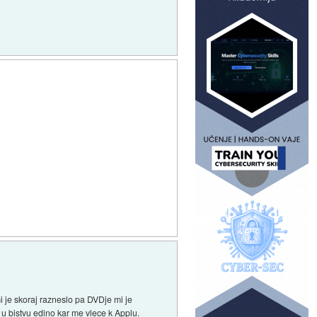
mi je skoraj razneslo pa DVDje mi je
 u bistvu edino kar me vlece k Applu.