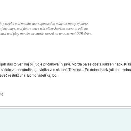
ming weeks and months are supposed to address many of these
f the bugs, and future ones will allow JooJoo users to edit the
oard and play movies or music stored on an external USB drive.
zijah daš to ven kaj bi ljudje pričakovali v prvi. Morda pa se obeta kakšen hack. Ki 
 slišalo z uporabniškega vidika vse skupaj. Tako da... En dober hack (ali pa uradn
več restriktivna. Bomo videli kaj bo.
15
)