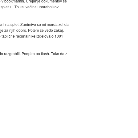
eme v bookmarkih. Urejanje dokumentov se
a spletu... To kaj večina uporabnikov
eni na splet. Zanimivo se mi morda zdi da
 je za njih dobro. Potem že vedo zakaj.
o tablične računalnike izdelovalo 1001
o razgrabili. Podpira pa flash. Tako da z