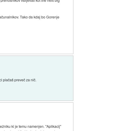
prenosnikov vsiljevati kot the next big
h računalnikov. Tako da kdaj bo Gorenje
i plačaš preveč za nič.
režniku ki je temu namenjen. "Aplikacij"