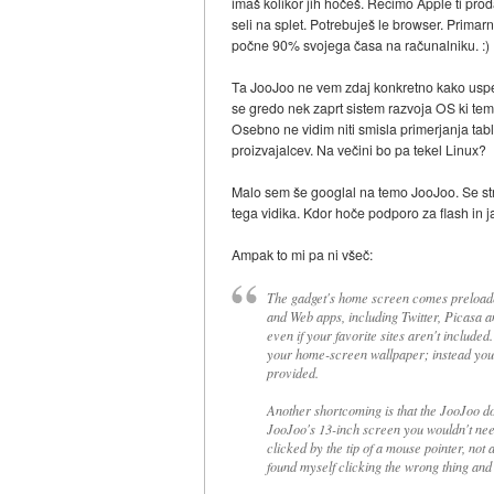
imaš kolikor jih hočeš. Recimo Apple ti pro
seli na splet. Potrebuješ le browser. Primarn
počne 90% svojega časa na računalniku. :)
Ta JooJoo ne vem zdaj konkretno kako uspeš
se gredo nek zaprt sistem razvoja OS ki tem
Osebno ne vidim niti smisla primerjanja tab
proizvajalcev. Na večini bo pa tekel Linux?
Malo sem še googlal na temo JooJoo. Se stri
tega vidika. Kdor hoče podporo za flash in ja
Ampak to mi pa ni všeč:
The gadget's home screen comes preloaded
and Web apps, including Twitter, Picasa and
even if your favorite sites aren't include
your home-screen wallpaper; instead you 
provided.
Another shortcoming is that the JooJoo doe
JooJoo's 13-inch screen you wouldn't need
clicked by the tip of a mouse pointer, not a
found myself clicking the wrong thing and