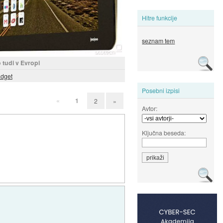
Hitre funkcije
seznam tem
tudi v Evropi
dget
Posebni izpisi
«
1
2
»
Avtor:
Ključna beseda: