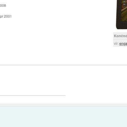
2008
apr 2001
Končno 
vir:
enga