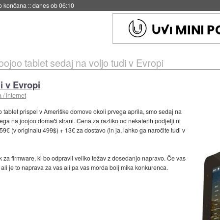
s ob 06:09
joojoo tablet sedaj na voljo tudi v Evropi
i v Evropi
/ internet
oo tablet prispel v Ameriške domove okoli prvega aprila, smo sedaj na
ojega na
joojoo domači strani
. Cena za razliko od nekaterih podjetji ni
9€ (v originalu 499$) + 13€ za dostavo (in ja, lahko ga naročite tudi v
za firmware, ki bo odpravil veliko težav z dosedanjo napravo. Če vas
 ali je to naprava za vas ali pa vas morda bolj mika konkurenca.