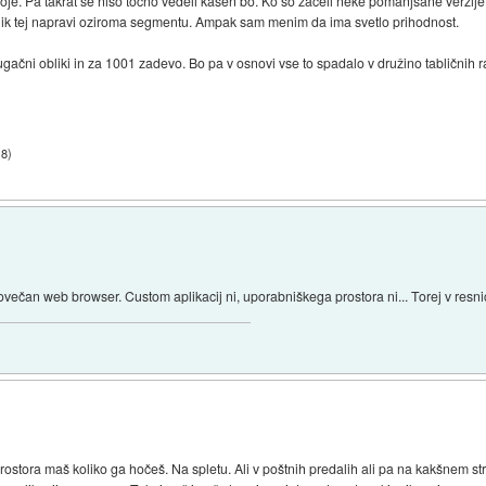
oje. Pa takrat še niso točno vedeli kašen bo. Ko so začeli neke pomanjšane verzije 
alnik tej napravi oziroma segmentu. Ampak sam menim da ima svetlo prihodnost.
 drugačni obliki in za 1001 zadevo. Bo pa v osnovi vse to spadalo v družino tablični
18
)
večan web browser. Custom aplikacij ni, uporabniškega prostora ni... Torej v resnic
 prostora maš koliko ga hočeš. Na spletu. Ali v poštnih predalih ali pa na kakšnem st