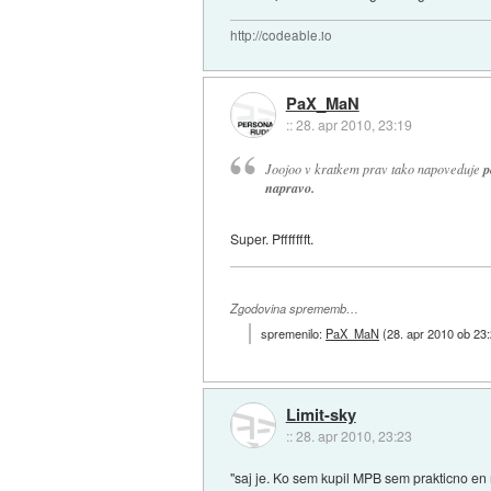
http://codeable.io
PaX_MaN
::
28. apr 2010, 23:19
Joojoo v kratkem prav tako napoveduje
p
napravo.
Super. Pffffffft.
Zgodovina sprememb…
spremenilo:
PaX_MaN
(
28. apr 2010 ob 23
Limit-sky
::
28. apr 2010, 23:23
"saj je. Ko sem kupil MPB sem prakticno en me