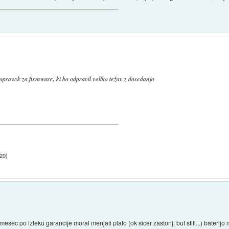
opravek za firmware, ki bo odpravil veliko težav z dosedanjo
:20
)
sec po izteku garancije moral menjati plato (ok sicer zastonj, but still...) baterijo