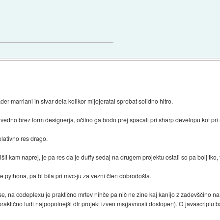
der marriani in stvar dela kolikor mijojeratal sprobat solidno hitro.
 vedno brez form designerja, očitno ga bodo prej spacali pri sharp developu kot pri
elativno res drago.
išli kam naprej, je pa res da je duffy sedaj na drugem projektu ostali so pa bolj tko, 
e pythona, pa bi bila pri mvc-ju za vezni člen dobrodošla.
e, na codeplexu je praktično mrtev nihče pa nič ne zine kaj kanijo z zadevščino nar
praktično tudi najpopolnejši dlr projekt izven ms(javnosti dostopen). O javascriptu