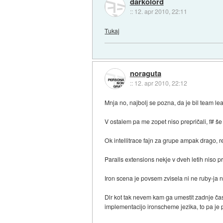
darkolord
::
12. apr 2010, 22:11
Tukaj
noraguta
::
12. apr 2010, 22:12
Mnja no, najbolj se pozna, da je bil team lea
V ostalem pa me zopet niso prepričali, f# še
Ok intellitrace fajn za grupe ampak drago, r
Paralls extensions nekje v dveh letih niso pr
Iron scena je povsem zvisela ni ne ruby-ja n
Dlr kot tak nevem kam ga umestit zadnje čas
implementacijo ironscheme jezika, to pa je 