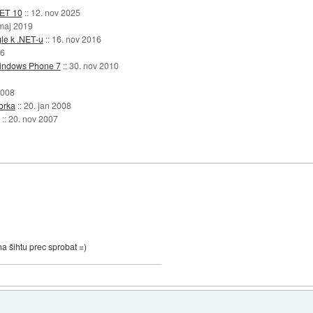
NET 10
::
12. nov 2025
 maj 2019
gle k .NET-u
::
16. nov 2016
16
 Windows Phone 7
::
30. nov 2010
2008
orka
::
20. jan 2008
::
20. nov 2007
na šihtu prec sprobat =)