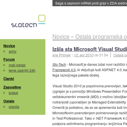
BMW v vozilih začel predvajati reklame
::
dane
Novice
»
Ostala programska 
Novice
Izšla sta Microsoft Visual Stu
arhiv
Ime Priimek
::
12. apr 2010
ob 21:54
Ostala 
Forum
Slo-Tech
- Microsoft je danes izdal novi različic
mali oglasi
Framework 4.0
, ki vključuje tudi ASP.NET 4.0, ka
teme zadnjih 24h
tega razvojnega paketa doslej.
Članki
Visual Studio 2010 je popolnoma prenovljen, ta
Zaposlitve
(zgrajen je s pomočjo Windows Presentation Foun
brskaj
večdokumentni vmesnik (MDI) z močno izboljšano
Ostalo
notranjosti (uporabljen je Managed Extensibility 
pravila
Omeniti je potrebno, da so se spremenila tudi ime
Microsoftovim poenotenjem poimenovanja različi
in Test Professional. Tako v .NET Framework 4.0 
podpora večnitnemu programiranju: knjižnica Pa