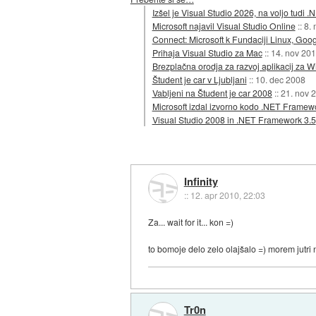
Izšel je Visual Studio 2026, na voljo tudi .
Microsoft najavil Visual Studio Online
::
8.
Connect: Microsoft k Fundaciji Linux, Goo
Prihaja Visual Studio za Mac
::
14. nov 20
Brezplačna orodja za razvoj aplikacij za
Študent je car v Ljubljani
::
10. dec 2008
Vabljeni na Študent je car 2008
::
21. nov 
Microsoft izdal izvorno kodo .NET Framew
Visual Studio 2008 in .NET Framework 3.5
Infinity
::
12. apr 2010, 22:03
Za... wait for it... kon =)
to bomoje delo zelo olajšalo =) morem jutri 
Tr0n