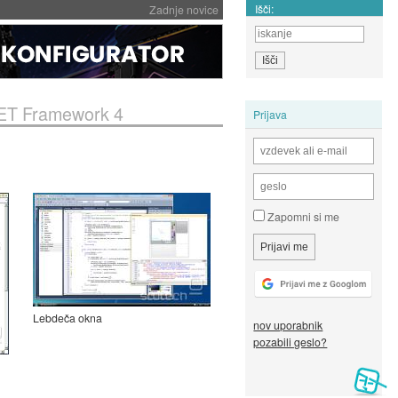
Išči:
Zadnje novice
.NET Framework 4
Prijava
Zapomni si me
Lebdeča okna
nov uporabnik
pozabili geslo?