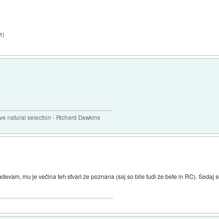
21
)
 natural selection - Richard Dawkins
zadevam, mu je večina teh stvari že poznana (saj so bile tudi že bete in RC). Sedaj 