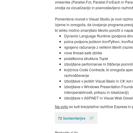
vmesnike (Parallel.For, Parallel.ForEach in Paral
orodja za vizualizacijo in poenostavljeno razhro
Pomembna novost v Visual Studiu je novi razhrošč
izjeme in omogoča, da izvajanje programa
prev
bi lahko močno zmanjšalo število poročil o napak
Dynamic Language Runtime (podpora dina
polna podpora jezikom IronPython, IronRu
vgrajeno računanje z velikimi števili (razre
nove thread-safe zbirke
podatkovna struktura
Tuple
izboljšane performanse in čiščenje pomnili
knjižnica Code Contracts, ki omogoča speci
razhroščevanje
izboljšave v jezikih Visual Basic in C#, kot
izboljšave v Windows Presentation Foundati
interoperabilnosti, prikazu in lokalizaciji)
izboljšave v ASP.NET in Visual Web Deve
Na voljo
so tudi brezplačne različice Express in p
72 komentarjev
Preberite si še…