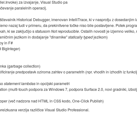
lel.Invoke) za izvajanje, Visual Studio pa
ščevanje paralelnih operacij.
evalnik Historical Debugger, imenovan IntelliTrace, ki v nasprotju z dosedanjim la
ijemo
nazaj tudi v primeru, da prekinitvene točke niso bile postavljene. Potek progr
ah, ki se zaključijo s statusom
Not reproducible
. Ostalih novosti je izjemno velik
mičnim jezikom in dodajanje "dinamike"
statically typed
jezikom)
by in F#
d BigInteger)
nka (garbage collection)
ficiranje predpostavk oziroma zahtev o parametrih (npr. vhodih in izhodih iz funkci
 so
statement lambdas
in opcijski parametri
on (multi-touch podpora za Windows 7, podpora Surface 2.0, novi gradniki, izboljš
loper (več nadzora nad HTML in CSS kodo, One-Click Publish)
reizkusna verzija različice Visual Studio Professional.