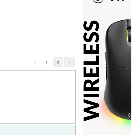
«
1
2
»