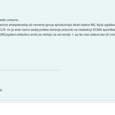
 sebi umevne ,
recimo sharpdevelop ali nemerle-group sproducirajo stvari katere MS, kljub oglaševa
n CLR. no ja sicer ravno sedaj poteka zbiranje pripomb na naslednjo ECMA specifika
RE(system.reflection.emit) se vlečejo že od verzije 1, pa še niso rešene ker jih insi
36
)