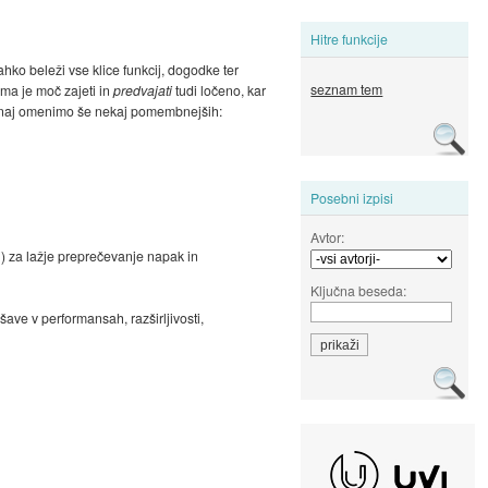
Hitre funkcije
hko beleži vse klice funkcij, dogodke ter
seznam tem
ama je moč zajeti in
predvajati
tudi ločeno, kar
o, naj omenimo še nekaj pomembnejših:
Posebni izpisi
Avtor:
j) za lažje preprečevanje napak in
Ključna beseda:
ave v performansah, razširljivosti,