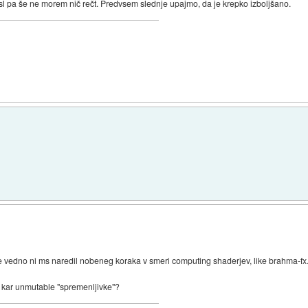
l pa še ne morem nič rečt. Predvsem slednje upajmo, da je krepko izboljšano.
. še vedno ni ms naredil nobeneg koraka v smeri computing shaderjev, like brahma-fx
 pa kar unmutable "spremenljivke"?