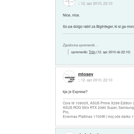
::
12. apr 2010, 22:10
Nice, nice.
So pa dolgo rabli za BigInteger, ki si ga mor
Zgodovina sprememb…
spremenilo:
Tr0n
(
12. apr 2010 ob 22:10
)
mtosev
::
12. apr 2010, 22:10
kje je Express?
Core i9 10900X, ASUS Prime X299 Edition 
ASUS ROG Strix RTX 2080 Super, Samsung
Pro,
Enermax Platimax 1700W | moj oče darko 