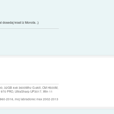
al dosedaj krast iz Monota. ;)
30, 32GB 4x8 3600Mhz G.skill, CM H500M,
 970 PRO, UltraSharp UP3017, Win 11
1960-2016, moj labradorec max 2002-2013