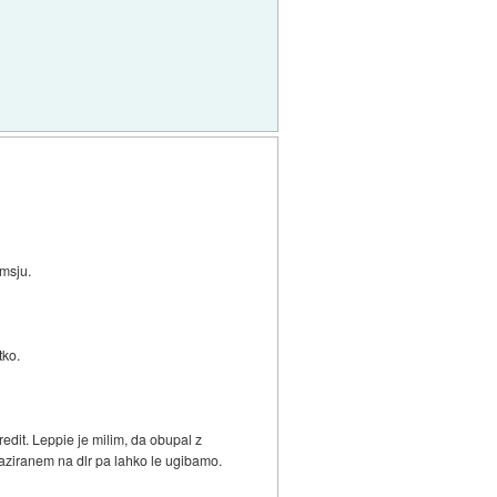
 msju.
tko.
edit. Leppie je milim, da obupal z
 baziranem na dlr pa lahko le ugibamo.