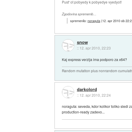
Pust' ot pobyedy k pobyedye vyedyot!
Zgodovina sprememb…
spremenilo:
noraguta
(
12. apr 2010 ob 22:
snow
::
12. apr 2010, 22:23
Kaj express verzija ima podporo za x64?
Random mutation plus nonrandom cumulative
darkolord
::
12. apr 2010, 22:24
noraguta: seveda, kdor kolikor toliko sledi 
production-ready zadevo...