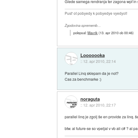
Glede samega rendranja ter zagona wpf in s
Pust' ot pobyedy k pobyedye vyedyot!
Zgodovina sprememb…
polepsal:
Mavrik
(
13. apr 2010 ob 00:46
)
Looooooka
::
12. apr 2010, 22:14
Parallel Linq sklepam da je not?
Cas za benchmarke :)
noraguta
::
12. apr 2010, 22:17
parallel linq je zgolj še en provide za linq
btw. al future-se so vpeljal v vb ali c# ? al