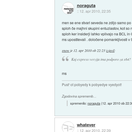
noraguta
::
12. apr 2010, 22:35
men se ene stvari seveda ne zdijo samo po
sploh če majhni skupini entuziastov, kot so 
sploh ker insiderji lahko vplivajo na BCL i
ms uposštevali . določene pomankljivosti v S
snow
je
12. apr 2010 ob 22:23
izjavil
:
Kaj express verzija ima podporo za x64?
ms
Pust' ot pobyedy k pobyedye vyedyot!
Zgodovina sprememb…
spremenilo:
noraguta
(
12. apr 2010 ob 22:
whatever
::
12. apr 2010, 22:39