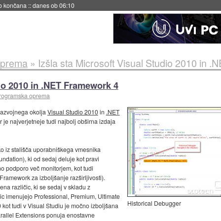
s ob 06:09
oprema
»
Izšla sta Microsoft Visual Studio 2010 in 
dio 2010 in .NET Framework 4
programska oprema
i razvojnega okolja
Visual Studio 2010
in
.NET
r je najverjetneje tudi najbolj obširna izdaja
ko iz stališča uporabniškega vmesnika
dation), ki od sedaj deluje kot pravi
 podporo več monitorjem, kot tudi
Framework za izboljšanje razširljivosti).
na različic, ki se sedaj v skladu z
c imenujejo Professional, Premium, Ultimate
Historical Debugger
kot tudi v Visual Studiu je močno izboljšana
rallel Extensions ponuja enostavne