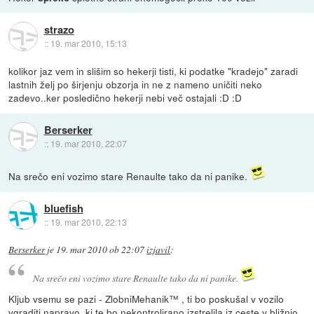
strazo
::
19. mar 2010, 15:13
kolikor jaz vem in slišim so hekerji tisti, ki podatke "kradejo" zaradi
lastnih želj po širjenju obzorja in ne z nameno uničiti neko
zadevo..ker posledično hekerji nebi več ostajali :D :D
Berserker
::
19. mar 2010, 22:07
Na srečo eni vozimo stare Renaulte tako da ni panike.
bluefish
::
19. mar 2010, 22:13
Berserker
je
19. mar 2010 ob 22:07
izjavil
:
Na srečo eni vozimo stare Renaulte tako da ni panike.
Kljub vsemu se pazi - ZlobniMehanik™ , ti bo poskušal v vozilo
vgraditi napravo, ki te bo nekontrolirano izstrelila iz ceste v bližnjo