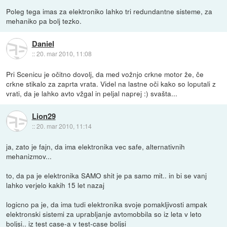
Poleg tega imas za elektroniko lahko tri redundantne sisteme, za
mehaniko pa bolj tezko.
Daniel
::
20. mar 2010, 11:08
Pri Scenicu je očitno dovolj, da med vožnjo crkne motor že, če
crkne stikalo za zaprta vrata. Videl na lastne oči kako so loputali z
vrati, da je lahko avto vžgal in peljal naprej :) svašta...
Lion29
::
20. mar 2010, 11:14
ja, zato je fajn, da ima elektronika vec safe, alternativnih
mehanizmov...
to, da pa je elektronika SAMO shit je pa samo mit.. in bi se vanj
lahko verjelo kakih 15 let nazaj
logicno pa je, da ima tudi elektronika svoje pomakljivosti ampak
elektronski sistemi za uprabljanje avtomobbila so iz leta v leto
boljsi.. iz test case-a v test-case boljsi