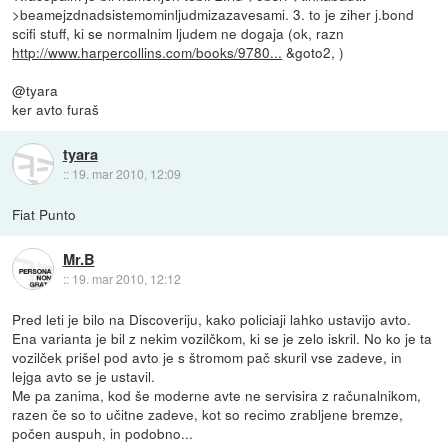
>beamejzdnadsistemominljudmizazavesami. 3. to je ziher j.bond
scifi stuff, ki se normalnim ljudem ne dogaja (ok, razn
http://www.harpercollins.com/books/9780...
&goto2, )
@tyara
ker avto furaš
tyara
::
19. mar 2010, 12:09
Fiat Punto
Mr.B
::
19. mar 2010, 12:12
Pred leti je bilo na Discoveriju, kako policiaji lahko ustavijo avto.
Ena varianta je bil z nekim vozilčkom, ki se je zelo iskril. No ko je ta
vozilček prišel pod avto je s štromom pač skuril vse zadeve, in
lejga avto se je ustavil.
Me pa zanima, kod še moderne avte ne servisira z računalnikom,
razen če so to učitne zadeve, kot so recimo zrabljene bremze,
počen auspuh, in podobno...