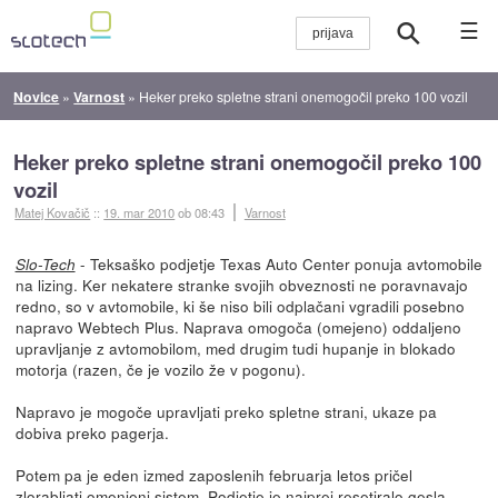
☰
Novice
»
Varnost
»
Heker preko spletne strani onemogočil preko 100 vozil
Heker preko spletne strani onemogočil preko 100
vozil
Matej Kovačič
::
19. mar 2010
ob 08:43
Varnost
- Teksaško podjetje Texas Auto Center ponuja avtomobile
Slo-Tech
na lizing. Ker nekatere stranke svojih obveznosti ne poravnavajo
redno, so v avtomobile, ki še niso bili odplačani vgradili posebno
napravo Webtech Plus. Naprava omogoča (omejeno) oddaljeno
upravljanje z avtomobilom, med drugim tudi hupanje in blokado
motorja (razen, če je vozilo že v pogonu).
Napravo je mogoče upravljati preko spletne strani, ukaze pa
dobiva preko pagerja.
Potem pa je eden izmed zaposlenih februarja letos pričel
zlorabljati omenjeni sistem. Podjetje je najprej resetiralo gesla