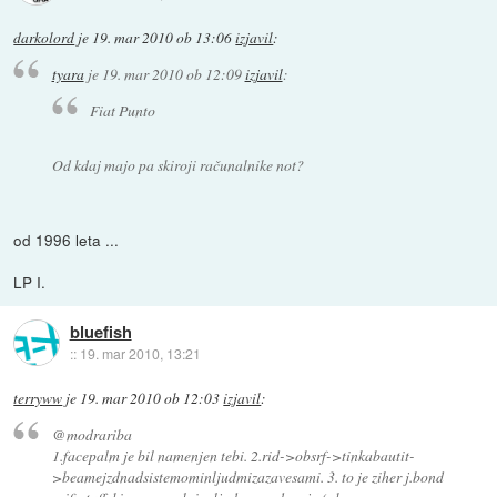
darkolord
je
19. mar 2010 ob 13:06
izjavil
:
tyara
je
19. mar 2010 ob 12:09
izjavil
:
Fiat Punto
Od kdaj majo pa skiroji računalnike not?
od 1996 leta ...
LP I.
bluefish
::
19. mar 2010, 13:21
terryww
je
19. mar 2010 ob 12:03
izjavil
:
@modrariba
1.facepalm je bil namenjen tebi. 2.rid->obsrf->tinkabautit-
>beamejzdnadsistemominljudmizazavesami. 3. to je ziher j.bond