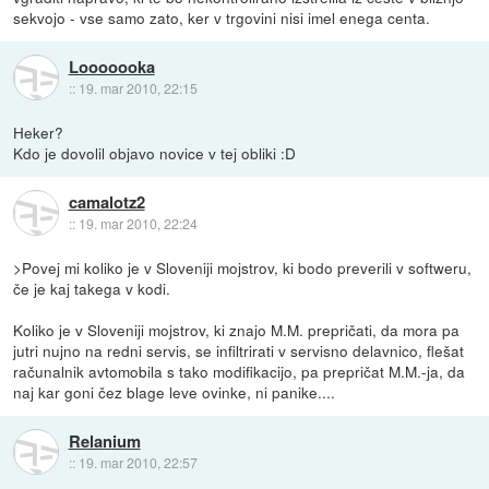
sekvojo - vse samo zato, ker v trgovini nisi imel enega centa.
Looooooka
::
19. mar 2010, 22:15
Heker?
Kdo je dovolil objavo novice v tej obliki :D
camalotz2
::
19. mar 2010, 22:24
>Povej mi koliko je v Sloveniji mojstrov, ki bodo preverili v softweru,
če je kaj takega v kodi.
Koliko je v Sloveniji mojstrov, ki znajo M.M. prepričati, da mora pa
jutri nujno na redni servis, se infiltrirati v servisno delavnico, flešat
računalnik avtomobila s tako modifikacijo, pa prepričat M.M.-ja, da
naj kar goni čez blage leve ovinke, ni panike....
Relanium
::
19. mar 2010, 22:57