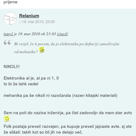
prijeme
Relanium
::
19. mar 2010, 23:30
tony1
je
19. mar 2010 ob 23:03
izjavil
:
Bi verjel, če ti povem, da je elektronika po definciji zaneslivejša
od mehanike?
NIKOLI!!
Elektronika al je, al pa ni 1, 0
to bi že lahk vedel
mehanika pa še nikoli ni razočarala (razen kitajski materiali)
Sem na poti do naziva inženirja, pa čist zadovoljn da mam star avto
Folk postaja preveč razvajen, pa kupuje preveč jajcaste avte, sj ste
že slišali: takih kot so bli jih ne delajo več.