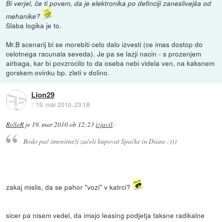
Bi verjel, če ti povem, da je elektronika po definciji zaneslivejša od
mehanike?
Slaba logika je to.
Mr.B scenarij bi se morebiti celo dalo izvesti (ce imas dostop do
celotnega racunala seveda). Je pa se lazji nacin - s prozenjem
airbaga, kar bi povzrocilo to da oseba nebi videla ven, na kaksnem
gorskem ovinku bp. zleti v dolino.
Lion29
::
19. mar 2010, 23:18
RoSeR
je
19. mar 2010 ob 12:23
izjavil
:
Bodo pač imenitneži začeli kupovat Spačke in Diane :)))
zakaj mislis, da se pahor "vozi" v katrci?
sicer pa nisem vedel, da imajo leasing podjetja taksne radikalne