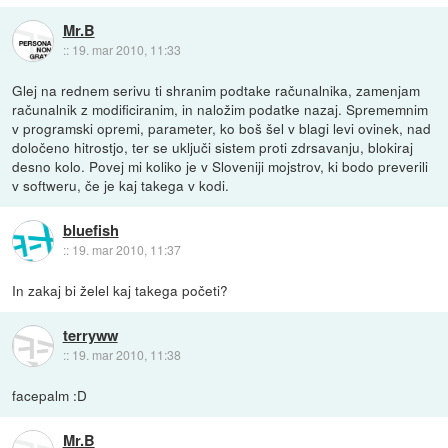
Mr.B
::
19. mar 2010, 11:33
Glej na rednem serivu ti shranim podtake računalnika, zamenjam
računalnik z modificiranim, in naložim podatke nazaj. Sprememnim
v programski opremi, parameter, ko boš šel v blagi levi ovinek, nad
določeno hitrostjo, ter se uključi sistem proti zdrsavanju, blokiraj
desno kolo. Povej mi koliko je v Sloveniji mojstrov, ki bodo preverili
v softweru, če je kaj takega v kodi.
bluefish
::
19. mar 2010, 11:37
In zakaj bi želel kaj takega početi?
terryww
::
19. mar 2010, 11:38
facepalm :D
Mr.B