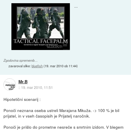
...
Zgodovina sprememb…
zavaroval slike:
bluefish
(
19. mar 2010 ob 11:44
)
Mr.B
::
19. mar 2010, 11:51
Hipotetični scenarij :
Ponoči neznana oseba ustreli Marajana Mikuža. -> 100 % je bil
prijatel, in v vseh časopisih je Prijatelj naročnik.
Ponoči je prišlo do prometne nesreče s smrtnim izidom. V blegem