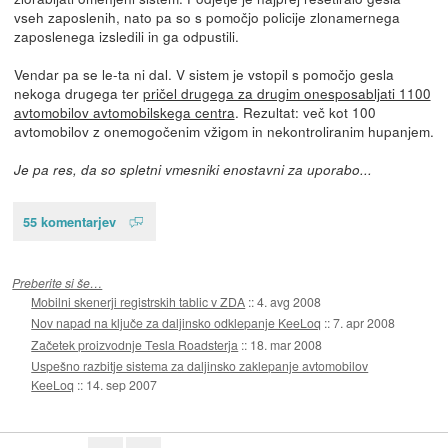
vseh zaposlenih, nato pa so s pomočjo policije zlonamernega
zaposlenega izsledili in ga odpustili.
Vendar pa se le-ta ni dal. V sistem je vstopil s pomočjo gesla
nekoga drugega ter
pričel drugega za drugim onesposabljati 1100
avtomobilov avtomobilskega centra
. Rezultat: več kot 100
avtomobilov z onemogočenim vžigom in nekontroliranim hupanjem.
Je pa res, da so spletni vmesniki enostavni za uporabo...
55 komentarjev
Preberite si še…
Mobilni skenerji registrskih tablic v ZDA
::
4. avg 2008
Nov napad na ključe za daljinsko odklepanje KeeLoq
::
7. apr 2008
Začetek proizvodnje Tesla Roadsterja
::
18. mar 2008
Uspešno razbitje sistema za daljinsko zaklepanje avtomobilov
KeeLoq
::
14. sep 2007