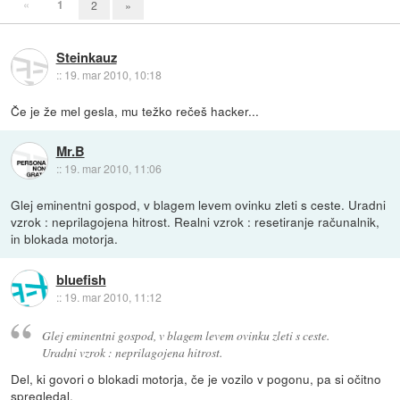
«
1
2
»
Steinkauz
::
19. mar 2010, 10:18
Če je že mel gesla, mu težko rečeš hacker...
Mr.B
::
19. mar 2010, 11:06
Glej eminentni gospod, v blagem levem ovinku zleti s ceste. Uradni
vzrok : neprilagojena hitrost. Realni vzrok : resetiranje računalnik,
in blokada motorja.
bluefish
::
19. mar 2010, 11:12
Glej eminentni gospod, v blagem levem ovinku zleti s ceste.
Uradni vzrok : neprilagojena hitrost.
Del, ki govori o blokadi motorja, če je vozilo v pogonu, pa si očitno
spregledal.