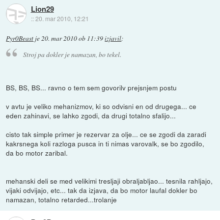
Lion29
::
20. mar 2010, 12:21
Pyr0Beast
je
20. mar 2010 ob 11:39
izjavil
:
Stroj pa dokler je namazan, bo tekel.
BS, BS, BS... ravno o tem sem govorilv prejsnjem postu
v avtu je veliko mehanizmov, ki so odvisni en od drugega... ce
eden zahinavi, se lahko zgodi, da drugi totalno sfalijo...
cisto tak simple primer je rezervar za olje... ce se zgodi da zaradi
kakrsnega koli razloga pusca in ti nimas varovalk, se bo zgodilo,
da bo motor zaribal.
mehanski deli se med velikimi tresljaji obraljabljao... tesnila rahljajo,
vijaki odvijajo, etc... tak da izjava, da bo motor laufal dokler bo
namazan, totalno retarded...trolanje