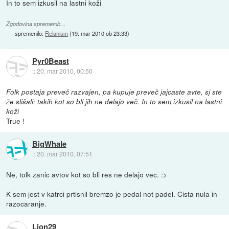
In to sem izkusil na lastni koži
Zgodovina sprememb…
spremenilo:
Relanium
(
19. mar 2010 ob 23:33
)
Pyr0Beast
::
20. mar 2010, 00:50
Folk postaja preveč razvajen, pa kupuje preveč jajcaste avte, sj ste
že slišali: takih kot so bli jih ne delajo več. In to sem izkusil na lastni
koži
True !
BigWhale
::
20. mar 2010, 07:51
Ne, tolk zanic avtov kot so bli res ne delajo vec. :>
K sem jest v katrci prtisnil bremzo je pedal not padel. Cista nula in
razocaranje.
Lion29