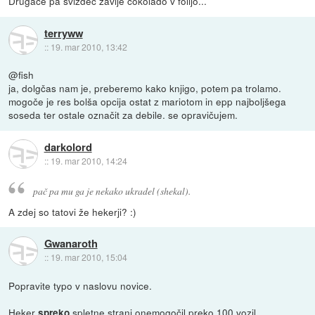
Drugače pa svizdec zavije čokolado v folijo...
terryww
::
19. mar 2010, 13:42
@fish
ja, dolgčas nam je, preberemo kako knjigo, potem pa trolamo.
mogoče je res bolša opcija ostat z mariotom in epp najboljšega
soseda ter ostale označit za debile. se opravičujem.
darkolord
::
19. mar 2010, 14:24
pač pa mu ga je nekako ukradel (shekal).
A zdej so tatovi že hekerji? :)
Gwanaroth
::
19. mar 2010, 15:04
Popravite typo v naslovu novice.
Heker
spletne strani onemogočil preko 100 vozil
spreko