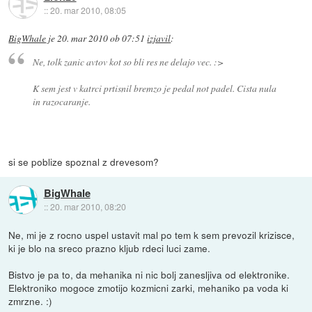
::
20. mar 2010, 08:05
BigWhale
je
20. mar 2010 ob 07:51
izjavil
:
Ne, tolk zanic avtov kot so bli res ne delajo vec. :>
K sem jest v katrci prtisnil bremzo je pedal not padel. Cista nula
in razocaranje.
si se poblize spoznal z drevesom?
BigWhale
::
20. mar 2010, 08:20
Ne, mi je z rocno uspel ustavit mal po tem k sem prevozil krizisce,
ki je blo na sreco prazno kljub rdeci luci zame.
Bistvo je pa to, da mehanika ni nic bolj zanesljiva od elektronike.
Elektroniko mogoce zmotijo kozmicni zarki, mehaniko pa voda ki
zmrzne. :)