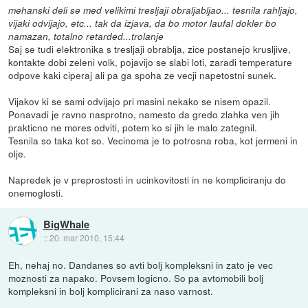
mehanski deli se med velikimi tresljaji obraljabljao... tesnila rahljajo,
vijaki odvijajo, etc... tak da izjava, da bo motor laufal dokler bo
namazan, totalno retarded...trolanje
Saj se tudi elektronika s tresljaji obrablja, zice postanejo krusljive,
kontakte dobi zeleni volk, pojavijo se slabi loti, zaradi temperature
odpove kaki ciperaj ali pa ga spoha ze vecji napetostni sunek.
Vijakov ki se sami odvijajo pri masini nekako se nisem opazil.
Ponavadi je ravno nasprotno, namesto da gredo zlahka ven jih
prakticno ne mores odviti, potem ko si jih le malo zategnil.
Tesnila so taka kot so. Vecinoma je to potrosna roba, kot jermeni in
olje.
Napredek je v preprostosti in ucinkovitosti in ne kompliciranju do
onemoglosti.
BigWhale
::
20. mar 2010, 15:44
Eh, nehaj no. Dandanes so avti bolj kompleksni in zato je vec
moznosti za napako. Povsem logicno. So pa avtomobili bolj
kompleksni in bolj komplicirani za naso varnost.