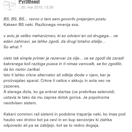
Pyr0Beast
::
20. mar 2010, 13:29
BS, BS, BS... ravno o tem sem govorilv prejsnjem postu
Kaksen BS neki. Razlicnega mnenja sva.
v avtu je veliko mehanizmov, ki so odvisni en od drugega... ce
eden zahinavi, se lahko zgodi, da drugi totalno sfalijo...
So what ?
cisto tak simple primer je rezervar za olje... ce se zgodi da zaradi
kakrsnega koli razloga pusca in ti nimas varovalk, se bo zgodilo,
da bo motor zaribal.
Isto ti lahko crkne alternator ali odbije diode v njem, ker je
proizvajalec sparal. Crkne ti celica v akkuju in avta vec ne
zazenes.
A starega dizla, ko ga enkrat startas (ce prebrikas selenoid)
ustavis le tako da mu zapres dotok goriva. Je popolnoma
neodvisen sistem.
Kaksni common rail sistemi in podobne traparije neki, ko imas pod
haubo vec drotov kot pa cevi in en kup senzorjev ki zlahka
odpovedo ali pa se zabijejo, kot se to redno dogaja.