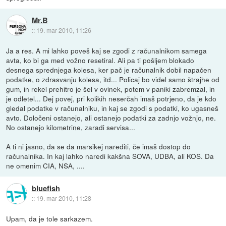
Mr.B
::
19. mar 2010, 11:26
Ja a res. A mi lahko poveš kaj se zgodi z računalnikom samega
avta, ko bi ga med vožno resetiral. Ali pa ti pošljem blokado
desnega sprednjega kolesa, ker pač je računalnik dobil napačen
podatke, o zdrasvanju kolesa, itd... Policaj bo videl samo štrajhe od
gum, in rekel prehitro je šel v ovinek, potem v paniki zabremzal, in
je odletel... Dej povej, pri kolikih neserčah imaš potrjeno, da je kdo
gledal podatke v računalniku, in kaj se zgodi s podatki, ko ugasneš
avto. Določeni ostanejo, ali ostanejo podatki za zadnjo vožnjo, ne.
No ostanejo kilometrine, zaradi servisa...
A ti ni jasno, da se da marsikej narediti, če imaš dostop do
računalnika. In kaj lahko naredi kakšna SOVA, UDBA, ali KOS. Da
ne omenim CIA, NSA, ....
bluefish
::
19. mar 2010, 11:28
Upam, da je tole sarkazem.