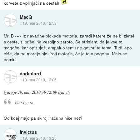
korvete z vplinjači na cestah
MacQ
::
19. mar 2010, 12:59
Mr. B ---- Iz navadne blokade motorja, zaradi katere že ne bi zletel
s ceste, si prišel na vesoljno zaroto. Se strinjam, da je vse to
mogoče, kar opisuješ, ampak o temu ne govori ta tema. Tudi lepo
piše, da ne morejo blokirati motorja, če je ta v pogonu. Malo se
pomiri.
darkolord
::
19. mar 2010, 13:06
tyara
je
19. mar 2010 ob 12:09
izjavil
:
Fiat Punto
Od kdaj majo pa skiroji računalnike not?
Invictus
::
19. mar 2010, 13:20