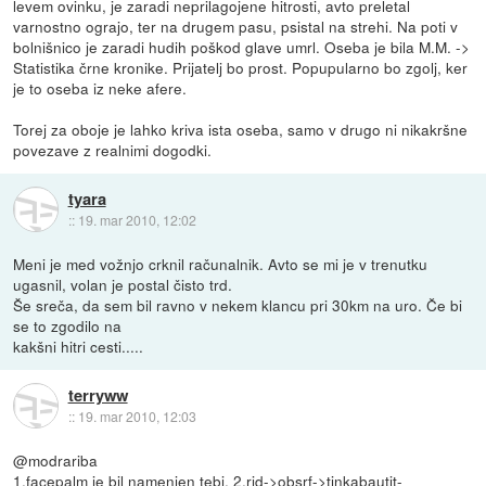
levem ovinku, je zaradi neprilagojene hitrosti, avto preletal
varnostno ograjo, ter na drugem pasu, psistal na strehi. Na poti v
bolnišnico je zaradi hudih poškod glave umrl. Oseba je bila M.M. ->
Statistika črne kronike. Prijatelj bo prost. Popupularno bo zgolj, ker
je to oseba iz neke afere.
Torej za oboje je lahko kriva ista oseba, samo v drugo ni nikakršne
povezave z realnimi dogodki.
tyara
::
19. mar 2010, 12:02
Meni je med vožnjo crknil računalnik. Avto se mi je v trenutku
ugasnil, volan je postal čisto trd.
Še sreča, da sem bil ravno v nekem klancu pri 30km na uro. Če bi
se to zgodilo na
kakšni hitri cesti.....
terryww
::
19. mar 2010, 12:03
@modrariba
1.facepalm je bil namenjen tebi. 2.rid->obsrf->tinkabautit-