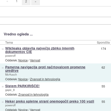
«
1
2
»
Vredno ogleda ...
Tema
Sporočila
»
Wikileaks objavila največjo zbirko internih
174
dokumentov CIE
poweroff
Oddelek:
Novice
/
Varnost
»
Pametna navigacija proti načrtovalcem prometne
62
ureditve
McHusch
Oddelek:
Novice
/
Znanost in tehnologija
»
Sistem PARKIRIŠČE!
55
gapic_8
Oddelek:
Znanost in tehnologija
»
Heker preko spletne strani onemogočil preko 100 vozil
55
poweroff
Oddelek:
Novice
/
Varnost