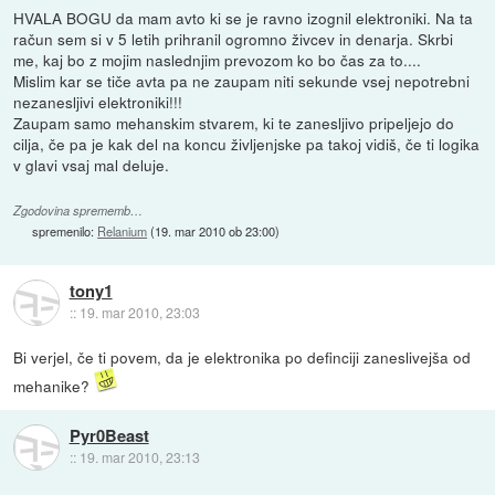
HVALA BOGU da mam avto ki se je ravno izognil elektroniki. Na ta
račun sem si v 5 letih prihranil ogromno živcev in denarja. Skrbi
me, kaj bo z mojim naslednjim prevozom ko bo čas za to....
Mislim kar se tiče avta pa ne zaupam niti sekunde vsej nepotrebni
nezanesljivi elektroniki!!!
Zaupam samo mehanskim stvarem, ki te zanesljivo pripeljejo do
cilja, če pa je kak del na koncu življenjske pa takoj vidiš, če ti logika
v glavi vsaj mal deluje.
Zgodovina sprememb…
spremenilo:
Relanium
(
19. mar 2010 ob 23:00
)
tony1
::
19. mar 2010, 23:03
Bi verjel, če ti povem, da je elektronika po definciji zaneslivejša od
mehanike?
Pyr0Beast
::
19. mar 2010, 23:13