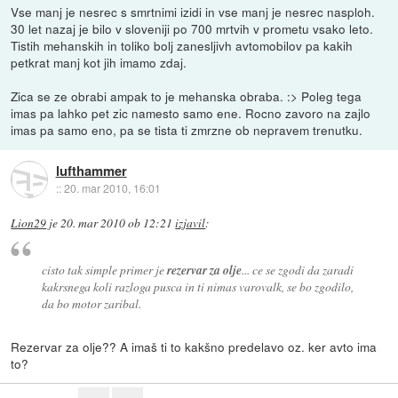
Vse manj je nesrec s smrtnimi izidi in vse manj je nesrec nasploh.
30 let nazaj je bilo v sloveniji po 700 mrtvih v prometu vsako leto.
Tistih mehanskih in toliko bolj zanesljivh avtomobilov pa kakih
petkrat manj kot jih imamo zdaj.
Zica se ze obrabi ampak to je mehanska obraba. :> Poleg tega
imas pa lahko pet zic namesto samo ene. Rocno zavoro na zajlo
imas pa samo eno, pa se tista ti zmrzne ob nepravem trenutku.
lufthammer
::
20. mar 2010, 16:01
Lion29
je
20. mar 2010 ob 12:21
izjavil
:
cisto tak simple primer je
rezervar za olje
... ce se zgodi da zaradi
kakrsnega koli razloga pusca in ti nimas varovalk, se bo zgodilo,
da bo motor zaribal.
Rezervar za olje?? A imaš ti to kakšno predelavo oz. ker avto ima
to?