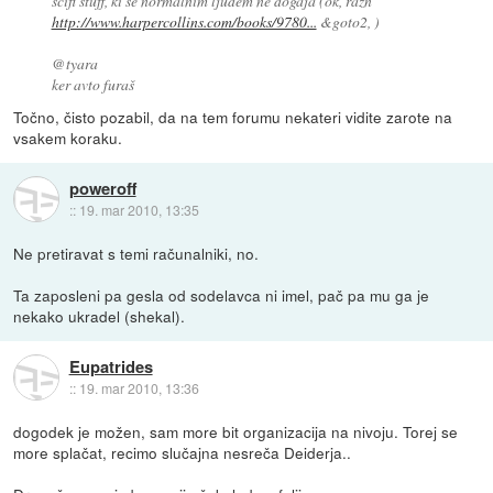
scifi stuff, ki se normalnim ljudem ne dogaja (ok, razn
http://www.harpercollins.com/books/9780...
&goto2, )
@tyara
ker avto furaš
Točno, čisto pozabil, da na tem forumu nekateri vidite zarote na
vsakem koraku.
poweroff
::
19. mar 2010, 13:35
Ne pretiravat s temi računalniki, no.
Ta zaposleni pa gesla od sodelavca ni imel, pač pa mu ga je
nekako ukradel (shekal).
Eupatrides
::
19. mar 2010, 13:36
dogodek je možen, sam more bit organizacija na nivoju. Torej se
more splačat, recimo slučajna nesreča Deiderja..