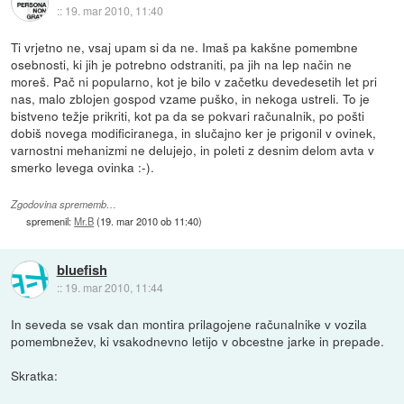
::
19. mar 2010, 11:40
Ti vrjetno ne, vsaj upam si da ne. Imaš pa kakšne pomembne
osebnosti, ki jih je potrebno odstraniti, pa jih na lep način ne
moreš. Pač ni popularno, kot je bilo v začetku devedesetih let pri
nas, malo zblojen gospod vzame puško, in nekoga ustreli. To je
bistveno težje prikriti, kot pa da se pokvari računalnik, po pošti
dobiš novega modificiranega, in slučajno ker je prigonil v ovinek,
varnostni mehanizmi ne delujejo, in poleti z desnim delom avta v
smerko levega ovinka :-).
Zgodovina sprememb…
spremenil:
Mr.B
(
19. mar 2010 ob 11:40
)
bluefish
::
19. mar 2010, 11:44
In seveda se vsak dan montira prilagojene računalnike v vozila
pomembnežev, ki vsakodnevno letijo v obcestne jarke in prepade.
Skratka: