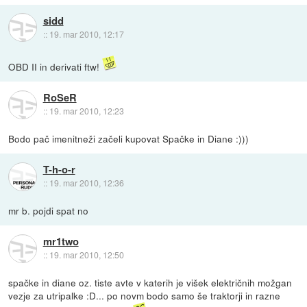
sidd
::
19. mar 2010, 12:17
OBD II in derivati ftw!
RoSeR
::
19. mar 2010, 12:23
Bodo pač imenitneži začeli kupovat Spačke in Diane :)))
T-h-o-r
::
19. mar 2010, 12:36
mr b. pojdi spat no
mr1two
::
19. mar 2010, 12:50
spačke in diane oz. tiste avte v katerih je višek električnih možgan
vezje za utripalke :D... po novm bodo samo še traktorji in razne