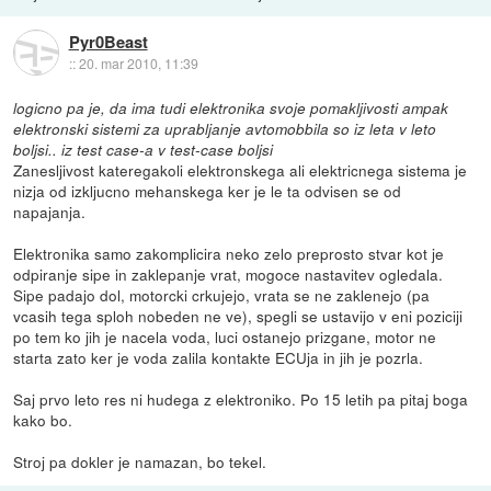
Pyr0Beast
::
20. mar 2010, 11:39
logicno pa je, da ima tudi elektronika svoje pomakljivosti ampak
elektronski sistemi za uprabljanje avtomobbila so iz leta v leto
boljsi.. iz test case-a v test-case boljsi
Zanesljivost kateregakoli elektronskega ali elektricnega sistema je
nizja od izkljucno mehanskega ker je le ta odvisen se od
napajanja.
Elektronika samo zakomplicira neko zelo preprosto stvar kot je
odpiranje sipe in zaklepanje vrat, mogoce nastavitev ogledala.
Sipe padajo dol, motorcki crkujejo, vrata se ne zaklenejo (pa
vcasih tega sploh nobeden ne ve), spegli se ustavijo v eni poziciji
po tem ko jih je nacela voda, luci ostanejo prizgane, motor ne
starta zato ker je voda zalila kontakte ECUja in jih je pozrla.
Saj prvo leto res ni hudega z elektroniko. Po 15 letih pa pitaj boga
kako bo.
Stroj pa dokler je namazan, bo tekel.