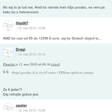
No saj to je tud res. Amd bo menda imel nižjo porabo, ne vem pa
kako bo s frekvencami.
filip007
::
12. mar 2010, 10:08
AMD bo vzel od 95 do 125W 6-core, saj bo Slotech objavil to...
Dragi
::
12. mar 2010, 10:19
Pšenični
je
12. mar 2010 ob 09:36
izjavil
:
Drgač poraba, ki je čez 65 watov (TPD)me sploh ne zanima.
Za 6 jeder?!
Daj nehajte gobce jest.
opeter
::
12. mar 2010, 10:28