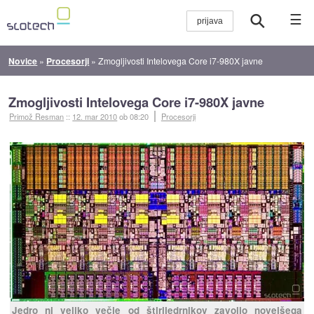
☰
Novice
»
Procesorji
»
Zmogljivosti Intelovega Core i7-980X javne
Zmogljivosti Intelovega Core i7-980X javne
Primož Resman
::
12. mar 2010
ob 08:20
Procesorji
Jedro ni veliko večje od štirijedrnikov zavoljo novejšega