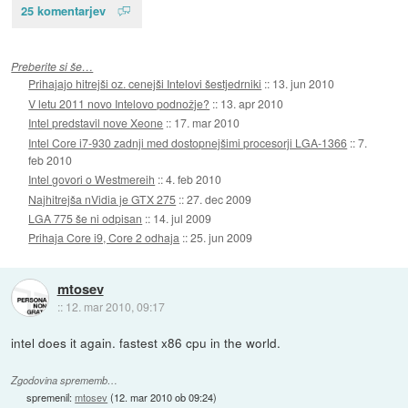
25 komentarjev
Preberite si še…
Prihajajo hitrejši oz. cenejši Intelovi šestjedrniki
::
13. jun 2010
V letu 2011 novo Intelovo podnožje?
::
13. apr 2010
Intel predstavil nove Xeone
::
17. mar 2010
Intel Core i7-930 zadnji med dostopnejšimi procesorji LGA-1366
::
7.
feb 2010
Intel govori o Westmereih
::
4. feb 2010
Najhitrejša nVidia je GTX 275
::
27. dec 2009
LGA 775 še ni odpisan
::
14. jul 2009
Prihaja Core i9, Core 2 odhaja
::
25. jun 2009
mtosev
::
12. mar 2010, 09:17
intel does it again. fastest x86 cpu in the world.
Zgodovina sprememb…
spremenil:
mtosev
(
12. mar 2010 ob 09:24
)