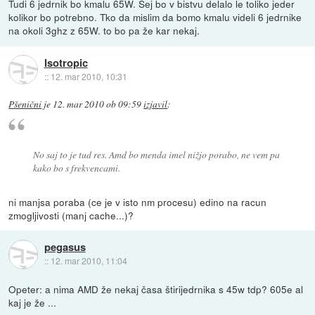
Tudi 6 jedrnik bo kmalu 65W. Sej bo v bistvu delalo le toliko jeder
kolikor bo potrebno. Tko da mislim da bomo kmalu videli 6 jedrnike
na okoli 3ghz z 65W. to bo pa že kar nekaj.
Isotropic
::
12. mar 2010, 10:31
Pšenični
je
12. mar 2010 ob 09:59
izjavil
:
No saj to je tud res. Amd bo menda imel nižjo porabo, ne vem pa
kako bo s frekvencami.
ni manjsa poraba (ce je v isto nm procesu) edino na racun
zmogljivosti (manj cache...)?
pegasus
::
12. mar 2010, 11:04
Opeter: a nima AMD že nekaj časa štirijedrnika s 45w tdp? 605e al
kaj je že ...