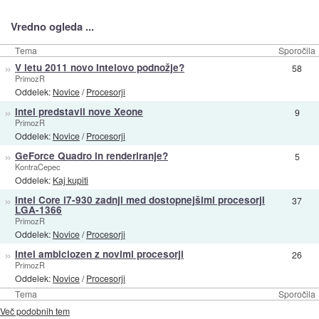
Vredno ogleda ...
Tema
Sporočila
»
V letu 2011 novo Intelovo podnožje?
58
PrimozR
Oddelek:
Novice
/
Procesorji
»
Intel predstavil nove Xeone
9
PrimozR
Oddelek:
Novice
/
Procesorji
»
GeForce Quadro in renderiranje?
5
KontraCepec
Oddelek:
Kaj kupiti
»
Intel Core i7-930 zadnji med dostopnejšimi procesorji
37
LGA-1366
PrimozR
Oddelek:
Novice
/
Procesorji
»
Intel ambiciozen z novimi procesorji
26
PrimozR
Oddelek:
Novice
/
Procesorji
Tema
Sporočila
Več podobnih tem