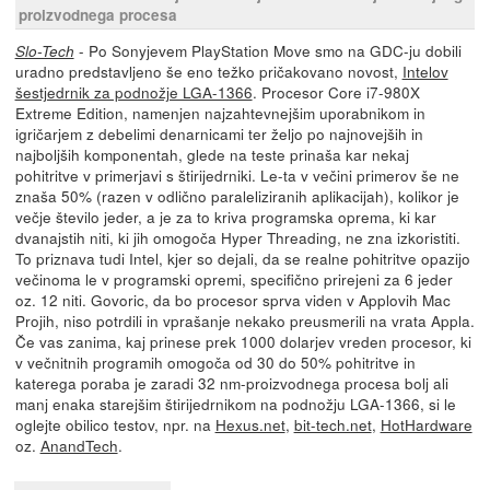
proizvodnega procesa
- Po Sonyjevem PlayStation Move smo na GDC-ju dobili
Slo-Tech
uradno predstavljeno še eno težko pričakovano novost,
Intelov
šestjedrnik za podnožje LGA-1366
. Procesor Core i7-980X
Extreme Edition, namenjen najzahtevnejšim uporabnikom in
igričarjem z debelimi denarnicami ter željo po najnovejših in
najboljših komponentah, glede na teste prinaša kar nekaj
pohitritve v primerjavi s štirijedrniki. Le-ta v večini primerov še ne
znaša 50% (razen v odlično paraleliziranih aplikacijah), kolikor je
večje število jeder, a je za to kriva programska oprema, ki kar
dvanajstih niti, ki jih omogoča Hyper Threading, ne zna izkoristiti.
To priznava tudi Intel, kjer so dejali, da se realne pohitritve opazijo
večinoma le v programski opremi, specifično prirejeni za 6 jeder
oz. 12 niti. Govoric, da bo procesor sprva viden v Applovih Mac
Projih, niso potrdili in vprašanje nekako preusmerili na vrata Appla.
Če vas zanima, kaj prinese prek 1000 dolarjev vreden procesor, ki
v večnitnih programih omogoča od 30 do 50% pohitritve in
katerega poraba je zaradi 32 nm-proizvodnega procesa bolj ali
manj enaka starejšim štirijedrnikom na podnožju LGA-1366, si le
oglejte obilico testov, npr. na
Hexus.net
,
bit-tech.net
,
HotHardware
oz.
AnandTech
.