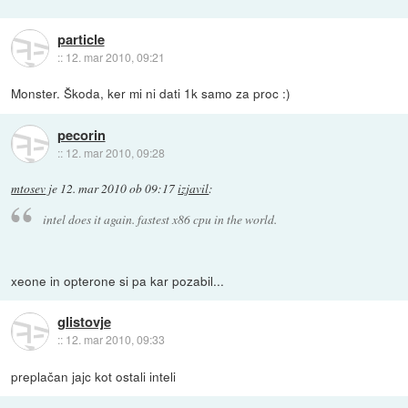
particle
::
12. mar 2010, 09:21
Monster. Škoda, ker mi ni dati 1k samo za proc :)
pecorin
::
12. mar 2010, 09:28
mtosev
je
12. mar 2010 ob 09:17
izjavil
:
intel does it again. fastest x86 cpu in the world.
xeone in opterone si pa kar pozabil...
glistovje
::
12. mar 2010, 09:33
preplačan jajc kot ostali inteli