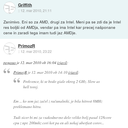
Griffith
::
12. mar 2010, 21:11
Zanimivo. Eni so za AMD, drugi za Intel. Meni pa se zdi da je Intel
res boljši od AMDja, vendar pa ima Intel kar precej našponane
cene in zaradi tega imam tudi jaz AMDje.
PrimozR
::
12. mar 2010, 23:22
pegasus
je
12. mar 2010 ob 16:04
izjavil
:
PrimozR
je
12. mar 2010 ob 14:10
izjavil
:
Frekvence, ki se bodo giale okrog 2 GHz. Slow as
hell torej.
Em ... ko sem jaz začel z računalniki, je bila hitrost 8MHz
preklemano hitra.
Tudi sicer bi mi za vsakodnevno delo veliko bolj pasal 128core
cpu z npr. 200mhz cori kot pa en ali nekaj uberfast corov...