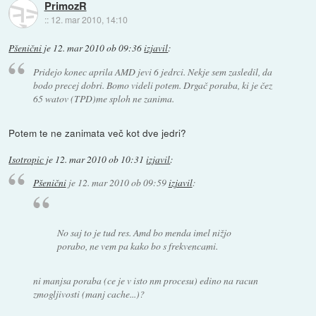
PrimozR
::
12. mar 2010, 14:10
Pšenični
je
12. mar 2010 ob 09:36
izjavil
:
Pridejo konec aprila AMD jevi 6 jedrci. Nekje sem zasledil, da
bodo precej dobri. Bomo videli potem. Drgač poraba, ki je čez
65 watov (TPD)me sploh ne zanima.
Potem te ne zanimata več kot dve jedri?
Isotropic
je
12. mar 2010 ob 10:31
izjavil
:
Pšenični
je
12. mar 2010 ob 09:59
izjavil
:
No saj to je tud res. Amd bo menda imel nižjo
porabo, ne vem pa kako bo s frekvencami.
ni manjsa poraba (ce je v isto nm procesu) edino na racun
zmogljivosti (manj cache...)?