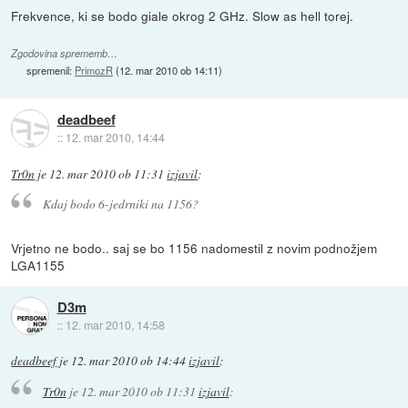
Frekvence, ki se bodo giale okrog 2 GHz. Slow as hell torej.
Zgodovina sprememb…
spremenil:
PrimozR
(
12. mar 2010 ob 14:11
)
deadbeef
::
12. mar 2010, 14:44
Tr0n
je
12. mar 2010 ob 11:31
izjavil
:
Kdaj bodo 6-jedrniki na 1156?
Vrjetno ne bodo.. saj se bo 1156 nadomestil z novim podnožjem
LGA1155
D3m
::
12. mar 2010, 14:58
deadbeef
je
12. mar 2010 ob 14:44
izjavil
:
Tr0n
je
12. mar 2010 ob 11:31
izjavil
: