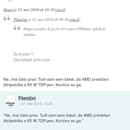
Dragi
je
12. mar 2010 ob 10:19
izjavil
:
Pšenični
je
12. mar 2010 ob 09:36
izjavil
:
Drgač poraba, ki je čez 65 watov (TPD)me sploh ne
zanima.
Za 6 jeder?!
Daj nehajte gobce jest.
Ne, ima čisto prav. Tudi sam sem čakal, da AMD predstavi
štirijednika s 65 W TDP-jem. Končno so ga.
Pšenični
::
12. mar 2010, 10:30
"Ne, ima čisto prav. Tudi sam sem čakal, da AMD predstavi
štirijednika s 65 W TDP-jem. Končno so ga."