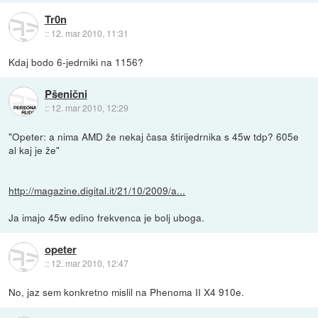
Tr0n
::
12. mar 2010, 11:31
Kdaj bodo 6-jedrniki na 1156?
Pšenični
::
12. mar 2010, 12:29
"Opeter: a nima AMD že nekaj časa štirijedrnika s 45w tdp? 605e
al kaj je že"
http://magazine.digital.it/21/10/2009/a...
Ja imajo 45w edino frekvenca je bolj uboga.
opeter
::
12. mar 2010, 12:47
No, jaz sem konkretno mislil na Phenoma II X4 910e.