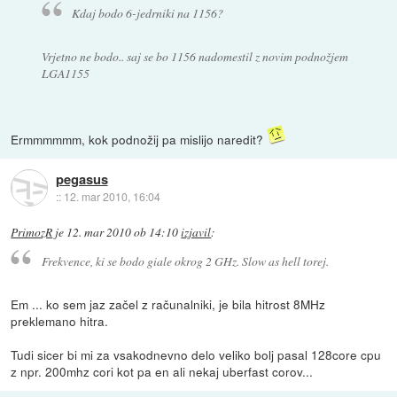
Kdaj bodo 6-jedrniki na 1156?
Vrjetno ne bodo.. saj se bo 1156 nadomestil z novim podnožjem
LGA1155
Ermmmmmm, kok podnožij pa mislijo naredit?
pegasus
::
12. mar 2010, 16:04
PrimozR
je
12. mar 2010 ob 14:10
izjavil
:
Frekvence, ki se bodo giale okrog 2 GHz. Slow as hell torej.
Em ... ko sem jaz začel z računalniki, je bila hitrost 8MHz
preklemano hitra.
Tudi sicer bi mi za vsakodnevno delo veliko bolj pasal 128core cpu
z npr. 200mhz cori kot pa en ali nekaj uberfast corov...