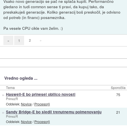
Vsako novo generacijo se pač ne splača kupiti. Performančno
gledano in tudi common sense ti pravi, da kupuj tako, da
preskakuješ generacije. Koliko generacij boš preskočil, je odvisno
od potreb (in financ) posameznika.
Pa vesele CPU cikle vam želim. :)
2
»
«
1
Vredno ogleda ...
Tema
Sporočila
»
Haswell-E bo prinesel obilico novosti
75
PrimozR
Oddelek:
Novice
/
Procesorji
»
Sandy Bridge-E bo sledil trenutnemu poimenovanju
21
PrimozR
Oddelek:
Novice
/
Procesorji