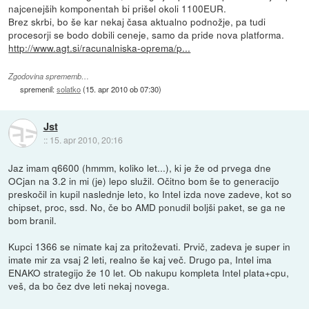
najcenejših komponentah bi prišel okoli 1100EUR.
Brez skrbi, bo še kar nekaj časa aktualno podnožje, pa tudi
procesorji se bodo dobili ceneje, samo da pride nova platforma.
http://www.agt.si/racunalniska-oprema/p...
Zgodovina sprememb…
spremenil:
solatko
(
15. apr 2010 ob 07:30
)
Jst
::
15. apr 2010, 20:16
Jaz imam q6600 (hmmm, koliko let...), ki je že od prvega dne
OCjan na 3.2 in mi (je) lepo služil. Očitno bom še to generacijo
preskočil in kupil naslednje leto, ko Intel izda nove zadeve, kot so
chipset, proc, ssd. No, če bo AMD ponudil boljši paket, se ga ne
bom branil.
Kupci 1366 se nimate kaj za pritoževati. Prvič, zadeva je super in
imate mir za vsaj 2 leti, realno še kaj več. Drugo pa, Intel ima
ENAKO strategijo že 10 let. Ob nakupu kompleta Intel plata+cpu,
veš, da bo čez dve leti nekaj novega.