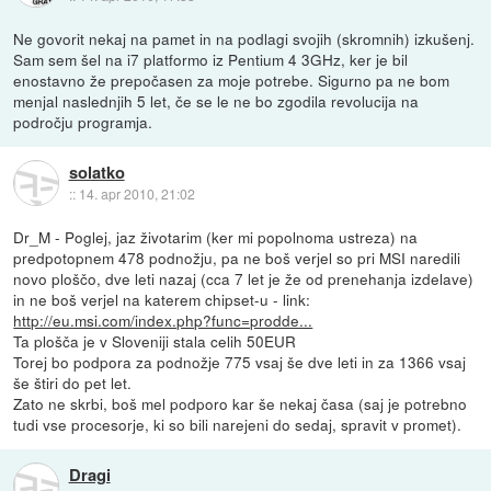
Ne govorit nekaj na pamet in na podlagi svojih (skromnih) izkušenj.
Sam sem šel na i7 platformo iz Pentium 4 3GHz, ker je bil
enostavno že prepočasen za moje potrebe. Sigurno pa ne bom
menjal naslednjih 5 let, če se le ne bo zgodila revolucija na
področju programja.
solatko
::
14. apr 2010, 21:02
Dr_M - Poglej, jaz životarim (ker mi popolnoma ustreza) na
predpotopnem 478 podnožju, pa ne boš verjel so pri MSI naredili
novo ploščo, dve leti nazaj (cca 7 let je že od prenehanja izdelave)
in ne boš verjel na katerem chipset-u - link:
http://eu.msi.com/index.php?func=prodde...
Ta plošča je v Sloveniji stala celih 50EUR
Torej bo podpora za podnožje 775 vsaj še dve leti in za 1366 vsaj
še štiri do pet let.
Zato ne skrbi, boš mel podporo kar še nekaj časa (saj je potrebno
tudi vse procesorje, ki so bili narejeni do sedaj, spravit v promet).
Dragi