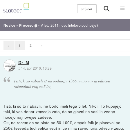
☰
Novice
»
Procesorji
»
V letu 2011 novo Intelovo podnožje?
2
»
«
1
Dr_M
::
14. apr 2010, 16:39
Tisti, ki so nabavli i7 na podnožju 1366 imajo mir in odličen
računalnik vsaj za 5 let,
Tisti, ki so to nabavili, ne bodo imeli tega 5 let. Nikoli. To kupujejo
taki, ki ves denar zmecejo zato, da so glavni na vasi in vedno
hocejo najnovejse zadeve.
Ok, ne recem da so plato po 50-100€, ampak folk je placeval po
250€ (seveda tudi veliko vec) in ce nima ravno jurja odvec v zepu,