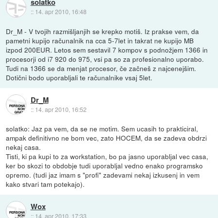
solatko
::
14. apr 2010, 16:48
Dr_M - V tvojih razmišljanjih se krepko motiš. Iz prakse vem, da
pametni kupijo računalnik na cca 5-7let in takrat ne kupijo MB
izpod 200EUR. Letos sem sestavil 7 kompov s podnožjem 1366 in
procesorji od i7 920 do 975, vsi pa so za profesionalno uporabo.
Tudi na 1366 se da menjat procesor, če začneš z najcenejšim.
Dotični bodo uporabljali te računalnike vsaj 5let.
Dr_M
::
14. apr 2010, 16:52
solatko: Jaz pa vem, da se ne motim. Sem ucasih to prakticiral,
ampak definitivno ne bom vec, zato HOCEM, da se zadeva obdrzi
nekaj casa.
Tisti, ki pa kupi to za workstation, bo pa jasno uporabljal vec casa,
ker bo skozi to obdobje tudi uporabljal vedno enako programsko
opremo. (tudi jaz imam s "profi" zadevami nekaj izkusenj in vem
kako stvari tam potekajo).
Wox
::
14. apr 2010, 17:33