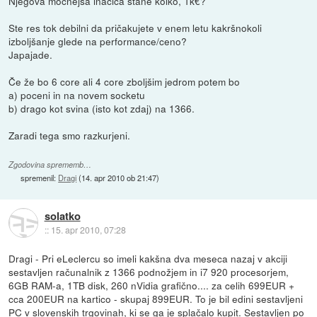
Njegova močnejša inačica stane kolko, 1k€?
Ste res tok debilni da pričakujete v enem letu kakršnokoli
izboljšanje glede na performance/ceno?
Japajade.
Če že bo 6 core ali 4 core zboljšim jedrom potem bo
a) poceni in na novem socketu
b) drago kot svina (isto kot zdaj) na 1366.
Zaradi tega smo razkurjeni.
Zgodovina sprememb…
spremenil:
Dragi
(
14. apr 2010 ob 21:47
)
solatko
::
15. apr 2010, 07:28
Dragi - Pri eLeclercu so imeli kakšna dva meseca nazaj v akciji
sestavljen računalnik z 1366 podnožjem in i7 920 procesorjem,
6GB RAM-a, 1TB disk, 260 nVidia grafično.... za celih 699EUR +
cca 200EUR na kartico - skupaj 899EUR. To je bil edini sestavljeni
PC v slovenskih trgovinah, ki se ga je splačalo kupit. Sestavljen po