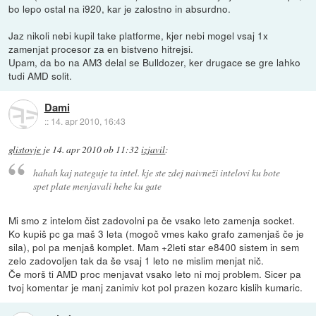
bo lepo ostal na i920, kar je zalostno in absurdno.
Jaz nikoli nebi kupil take platforme, kjer nebi mogel vsaj 1x
zamenjat procesor za en bistveno hitrejsi.
Upam, da bo na AM3 delal se Bulldozer, ker drugace se gre lahko
tudi AMD solit.
Dami
::
14. apr 2010, 16:43
glistovje
je
14. apr 2010 ob 11:32
izjavil
:
hahah kaj nateguje ta intel. kje ste zdej naivneži intelovi ku bote
spet plate menjavali hehe ku gate
Mi smo z intelom čist zadovolni pa če vsako leto zamenja socket.
Ko kupiš pc ga maš 3 leta (mogoč vmes kako grafo zamenjaš če je
sila), pol pa menjaš komplet. Mam +2leti star e8400 sistem in sem
zelo zadovoljen tak da še vsaj 1 leto ne mislim menjat nič.
Če morš ti AMD proc menjavat vsako leto ni moj problem. Sicer pa
tvoj komentar je manj zanimiv kot pol prazen kozarc kislih kumaric.