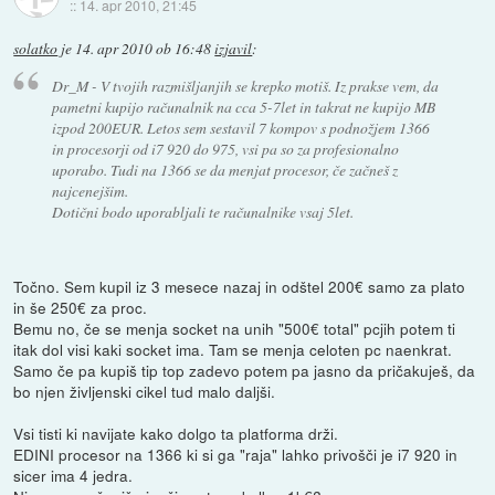
::
14. apr 2010, 21:45
solatko
je
14. apr 2010 ob 16:48
izjavil
:
Dr_M - V tvojih razmišljanjih se krepko motiš. Iz prakse vem, da
pametni kupijo računalnik na cca 5-7let in takrat ne kupijo MB
izpod 200EUR. Letos sem sestavil 7 kompov s podnožjem 1366
in procesorji od i7 920 do 975, vsi pa so za profesionalno
uporabo. Tudi na 1366 se da menjat procesor, če začneš z
najcenejšim.
Dotični bodo uporabljali te računalnike vsaj 5let.
Točno. Sem kupil iz 3 mesece nazaj in odštel 200€ samo za plato
in še 250€ za proc.
Bemu no, če se menja socket na unih "500€ total" pcjih potem ti
itak dol visi kaki socket ima. Tam se menja celoten pc naenkrat.
Samo če pa kupiš tip top zadevo potem pa jasno da pričakuješ, da
bo njen življenski cikel tud malo daljši.
Vsi tisti ki navijate kako dolgo ta platforma drži.
EDINI procesor na 1366 ki si ga "raja" lahko privošči je i7 920 in
sicer ima 4 jedra.