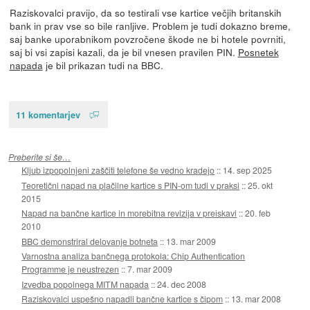
Raziskovalci pravijo, da so testirali vse kartice večjih britanskih
bank in prav vse so bile ranljive. Problem je tudi dokazno breme,
saj banke uporabnikom povzročene škode ne bi hotele povrniti,
saj bi vsi zapisi kazali, da je bil vnesen pravilen PIN.
Posnetek
napada
je bil prikazan tudi na BBC.
11 komentarjev
Preberite si še…
Kljub izpopolnjeni zaščiti telefone še vedno kradejo
::
14. sep 2025
Teoretični napad na plačilne kartice s PIN-om tudi v praksi
::
25. okt
2015
Napad na bančne kartice in morebitna revizija v preiskavi
::
20. feb
2010
BBC demonstriral delovanje botneta
::
13. mar 2009
Varnostna analiza bančnega protokola: Chip Authentication
Programme je neustrezen
::
7. mar 2009
Izvedba popolnega MITM napada
::
24. dec 2008
Raziskovalci uspešno napadli bančne kartice s čipom
::
13. mar 2008