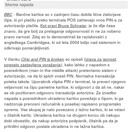
Shema napada
- Bančne kartice so v zadnjem času dobile lične zlatorjave
BBC
čipe, ki pri plačilu preko terminala POS zahtevajo vnos PIN-a za
avtorizacijo plačila.
Kot pravi Bruce Schneier
, je že dlje časa
znano, da gre bolj za prelaganje odgovornosti in ne za nobeno
pravo varnost. Zdaj so to demonstrirali še raziskovalci z
angleškega Cambridgea, ki od leta 2004 bdijo nad sistemom in
odkrivajo pomanjkljivosti.
V članku
so opisali (
izjava za javnost
,
Chip and PIN is broken
pogosto zastavljena vprašanja
), kako lahko z napadom s
posrednikom (man-in-the-middle attack) pretentamo sistem v
avtorizacijo, ne da bi sploh vnesli PIN. Normalna transakcija
poteka takole. Uporabnik vtipka PIN v terminal, ta preveri njegovo
veljavnost na čipu pametne kartice, ki odgovori z da ali ne, nakar
se ob pozitivnem odgovoru transakcije avtorizira. Za izvedbo
napada s posrednikom ukradeno kartico povežejo s čipom, ki ga
nadzoruje prenosni računalnik s posebej napisano programsko
opremo. Vse skupaj je nato povezano z lažno kartico, ki se vstavi
v čitalnik kartic. Ukradena kartica na drugem koncu ob nakupu
dobi obvestilo, da nakup avtorizira podpisnik, čitalnik pa da je
pritrdilni odgovor poslala ukradena in ne lažna kartica.