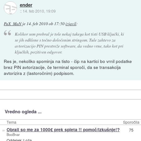
ender
::
14. feb 2010, 19:09
PaX_MaN
je
14. feb 2010 ob 17:50
izjavil
:
Kolikor sem prebral je tole nekaj takega kot tisti USB ključki, ki
se jih odklene s točno določenim stringom. Tule zahtevo za
avtorizacijo PIN prestreže software, da vedno vrne, tako kot pri
ključkih, pozitiven odgovor.
Res je, nekoliko spominja na tisto - čip na kartici bo vrnil podatke
brez PIN avtorizacije, če terminal sporoči, da se transakcija
avtorizira z (lastoročnim) podpisom.
Vredno ogleda ...
Tema
Sporočila
»
Obrali so me za 1000€ prek spleta !! pomoč/izkušnje!?
75
BooBnar
Oddelek:
Loža