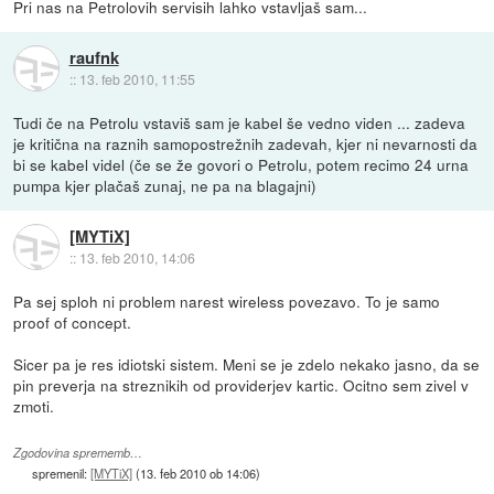
Pri nas na Petrolovih servisih lahko vstavljaš sam...
raufnk
::
13. feb 2010, 11:55
Tudi če na Petrolu vstaviš sam je kabel še vedno viden ... zadeva
je kritična na raznih samopostrežnih zadevah, kjer ni nevarnosti da
bi se kabel videl (če se že govori o Petrolu, potem recimo 24 urna
pumpa kjer plačaš zunaj, ne pa na blagajni)
[MYTiX]
::
13. feb 2010, 14:06
Pa sej sploh ni problem narest wireless povezavo. To je samo
proof of concept.
Sicer pa je res idiotski sistem. Meni se je zdelo nekako jasno, da se
pin preverja na streznikih od providerjev kartic. Ocitno sem zivel v
zmoti.
Zgodovina sprememb…
spremenil:
[MYTiX]
(
13. feb 2010 ob 14:06
)