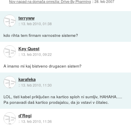
Nov napad na domača omrežja: Drive-By Pharming
::
28. feb 2007
terryww
::
13. feb 2010, 01:38
kdo rihta tem firmam varnostne sisteme?
Key Quest
::
13. feb 2010, 09:22
A imamo mi kaj bistveno drugacen sistem?
karafeka
::
13. feb 2010, 11:30
LOL, tisti kabel priključen na kartico sploh ni sumljiv, HAHAHA.....
Pa ponavadi daš kartico prodajalcu, da jo vstavi v čitalec.
d'Regi
::
13. feb 2010, 11:36