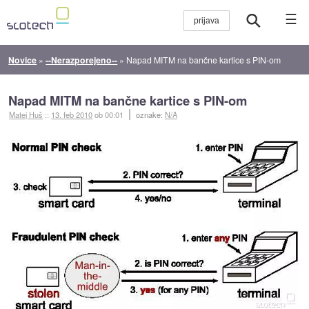
☰
Novice
»
--Nerazporejeno--
»
Napad MITM na bančne kartice s PIN-om
Napad MITM na bančne kartice s PIN-om
Matej Huš
::
13. feb 2010
ob 00:01
oznake:
N/A