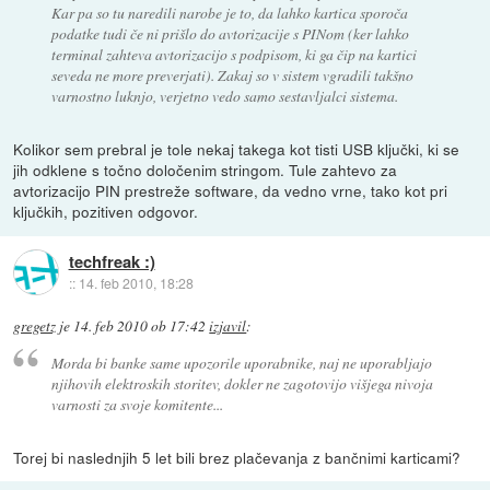
Kar pa so tu naredili narobe je to, da lahko kartica sporoča
podatke tudi če ni prišlo do avtorizacije s PINom (ker lahko
terminal zahteva avtorizacijo s podpisom, ki ga čip na kartici
seveda ne more preverjati). Zakaj so v sistem vgradili takšno
varnostno luknjo, verjetno vedo samo sestavljalci sistema.
Kolikor sem prebral je tole nekaj takega kot tisti USB ključki, ki se
jih odklene s točno določenim stringom. Tule zahtevo za
avtorizacijo PIN prestreže software, da vedno vrne, tako kot pri
ključkih, pozitiven odgovor.
techfreak :)
::
14. feb 2010, 18:28
gregetz
je
14. feb 2010 ob 17:42
izjavil
:
Morda bi banke same upozorile uporabnike, naj ne uporabljajo
njihovih elektroskih storitev, dokler ne zagotovijo višjega nivoja
varnosti za svoje komitente...
Torej bi naslednjih 5 let bili brez plačevanja z bančnimi karticami?