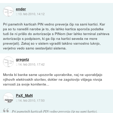
ender
::
13. feb 2010, 14:12
Pri pametnih karticah PIN vedno preverja čip na sami kartici. Kar
pa so tu naredili narobe je to, da lahko kartica sporoča podatke
tudi če ni prišlo do avtorizacije s PINom (ker lahko terminal zahteva
avtorizacijo s podpisom, ki ga čip na kartici seveda ne more
preverjati). Zakaj so v sistem vgradili takšno varnostno luknjo,
verjetno vedo samo sestavljalci sistema.
gregetz
::
14. feb 2010, 17:42
Morda bi banke same upozorile uporabnike, naj ne uporabljajo
njihovih elektroskih storitev, dokler ne zagotovijo višjega nivoja
varnosti za svoje komitente...
PaX_MaN
::
14. feb 2010, 17:50
Pri pametnih karticah PIN vedno preverja čip na sami kartici.