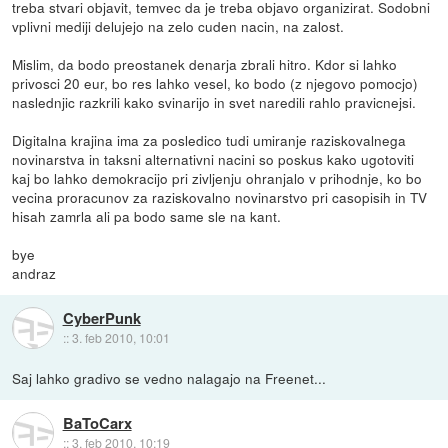
treba stvari objavit, temvec da je treba objavo organizirat. Sodobni
vplivni mediji delujejo na zelo cuden nacin, na zalost.
Mislim, da bodo preostanek denarja zbrali hitro. Kdor si lahko
privosci 20 eur, bo res lahko vesel, ko bodo (z njegovo pomocjo)
naslednjic razkrili kako svinarijo in svet naredili rahlo pravicnejsi.
Digitalna krajina ima za posledico tudi umiranje raziskovalnega
novinarstva in taksni alternativni nacini so poskus kako ugotoviti
kaj bo lahko demokracijo pri zivljenju ohranjalo v prihodnje, ko bo
vecina proracunov za raziskovalno novinarstvo pri casopisih in TV
hisah zamrla ali pa bodo same sle na kant.
bye
andraz
CyberPunk
::
3. feb 2010, 10:01
Saj lahko gradivo se vedno nalagajo na Freenet...
BaToCarx
::
3. feb 2010, 10:19