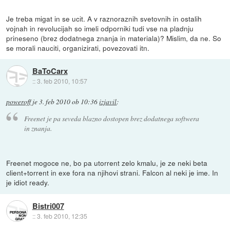
Je treba migat in se ucit. A v raznoraznih svetovnih in ostalih
vojnah in revolucijah so imeli odporniki tudi vse na pladnju
prineseno (brez dodatnega znanja in materiala)? Mislim, da ne. So
se morali nauciti, organizirati, povezovati itn.
BaToCarx
::
3. feb 2010, 10:57
poweroff
je
3. feb 2010 ob 10:36
izjavil
:
Freenet je pa seveda blazno dostopen brez dodatnega softwera
in znanja.
Freenet mogoce ne, bo pa utorrent zelo kmalu, je ze neki beta
client+torrent in exe fora na njihovi strani. Falcon al neki je ime. In
je idiot ready.
Bistri007
::
3. feb 2010, 12:35