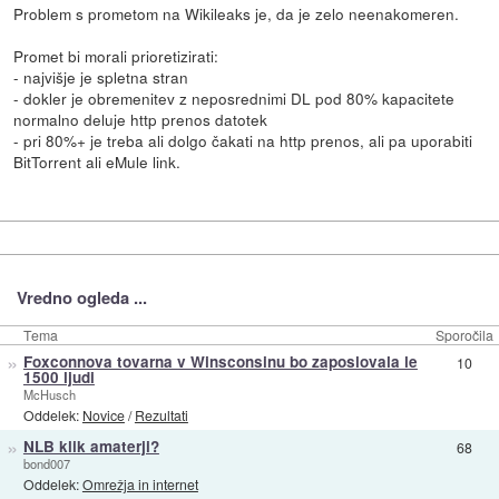
Problem s prometom na Wikileaks je, da je zelo neenakomeren.
Promet bi morali prioretizirati:
- najvišje je spletna stran
- dokler je obremenitev z neposrednimi DL pod 80% kapacitete
normalno deluje http prenos datotek
- pri 80%+ je treba ali dolgo čakati na http prenos, ali pa uporabiti
BitTorrent ali eMule link.
Vredno ogleda ...
Tema
Sporočila
»
Foxconnova tovarna v Winsconsinu bo zaposlovala le
10
1500 ljudi
McHusch
Oddelek:
Novice
/
Rezultati
»
NLB klik amaterji?
68
bond007
Oddelek:
Omrežja in internet