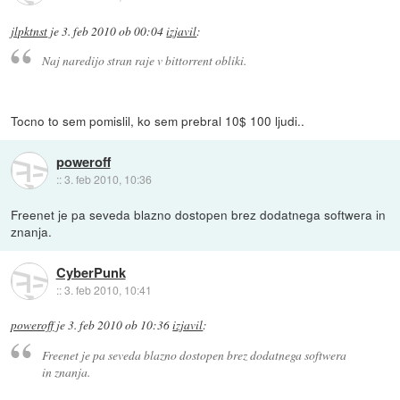
jlpktnst
je
3. feb 2010 ob 00:04
izjavil
:
Naj naredijo stran raje v bittorrent obliki.
Tocno to sem pomislil, ko sem prebral 10$ 100 ljudi..
poweroff
::
3. feb 2010, 10:36
Freenet je pa seveda blazno dostopen brez dodatnega softwera in
znanja.
CyberPunk
::
3. feb 2010, 10:41
poweroff
je
3. feb 2010 ob 10:36
izjavil
:
Freenet je pa seveda blazno dostopen brez dodatnega softwera
in znanja.