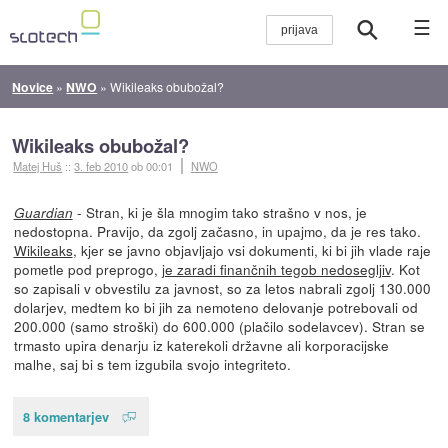
☰
Novice
»
NWO
»
Wikileaks obubožal?
Wikileaks obubožal?
Matej Huš
::
3. feb 2010
ob 00:01
NWO
- Stran, ki je šla mnogim tako strašno v nos, je
Guardian
nedostopna. Pravijo, da zgolj začasno, in upajmo, da je res tako.
Wikileaks
, kjer se javno objavljajo vsi dokumenti, ki bi jih vlade raje
pometle pod preprogo,
je zaradi finančnih tegob nedosegljiv
. Kot
so zapisali v obvestilu za javnost, so za letos nabrali zgolj 130.000
dolarjev, medtem ko bi jih za nemoteno delovanje potrebovali od
200.000 (samo stroški) do 600.000 (plačilo sodelavcev). Stran se
trmasto upira denarju iz katerekoli državne ali korporacijske
malhe, saj bi s tem izgubila svojo integriteto.
8 komentarjev