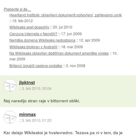
Preberite si še…
Heartland Institute: objavljeni dokumenti potvorjeni, zahtevamo umik
::
19. feb 2012
Wikileaks spet dosegljiv
::
20. jul 2010
Cenzura interneta v Nemčiji?
::
17. jun 2009
Nemška domena Wikileaks nedostopna
::
12. apr 2009
Wikileaks blokiran v Avstraliji
::
18. mar 2009
Na Wikileaks objavljen dešifriran dokument ameriške vojske
::
10.
mar 2009
Britanci izgubili osebne podatke
::
3. nov 2008
jlpktnst
::
3. feb 2010, 00:04
Naj naredijo stran raje v bittorrent obliki.
minmax
::
3. feb 2010, 01:20
Kar delajo Wikileaksi je hvalevredno. Tezava pa ni v tem, da je