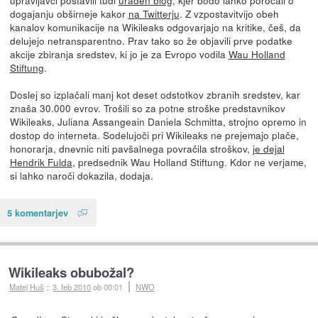
dogajanju obširneje kakor
na Twitterju
. Z vzpostavitvijo obeh
kanalov komunikacije na Wikileaks odgovarjajo na kritike, češ, da
delujejo netransparentno. Prav tako so že objavili prve podatke
akcije zbiranja sredstev, ki jo je za Evropo vodila
Wau Holland
Stiftung
.
Doslej so izplačali manj kot deset odstotkov zbranih sredstev, kar
znaša 30.000 evrov. Trošili so za potne stroške predstavnikov
Wikileaks, Juliana Assangeain Daniela Schmitta, strojno opremo in
dostop do interneta. Sodelujoči pri Wikileaks ne prejemajo plače,
honorarja, dnevnic niti pavšalnega povračila stroškov,
je dejal
Hendrik Fulda
, predsednik Wau Holland Stiftung. Kdor ne verjame,
si lahko naroči dokazila, dodaja.
5 komentarjev
Wikileaks obubožal?
Matej Huš
::
3. feb 2010
ob 00:01
NWO