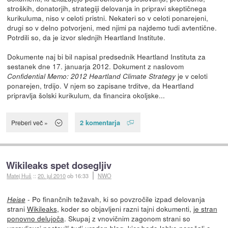
stroških, donatorjih, strategiji delovanja in pripravi skeptičnega
kurikuluma, niso v celoti pristni. Nekateri so v celoti ponarejeni,
drugi so v delno potvorjeni, med njimi pa najdemo tudi avtentične.
Potrdili so, da je izvor slednjih Heartland Institute.
Dokumente naj bi bil napisal predsednik Heartland Instituta za
sestanek dne 17. januarja 2012. Dokument z naslovom
je v celoti
Confidential Memo: 2012 Heartland Climate Strategy
ponarejen, trdijo. V njem so zapisane trditve, da Heartland
pripravlja šolski kurikulum, da financira okoljske...
2 komentarja
Preberi več »
Wikileaks spet dosegljiv
Matej Huš
::
20. jul 2010
ob 16:33
NWO
- Po finančnih težavah, ki so povzročile izpad delovanja
Heise
strani
Wikileaks
, koder so objavljeni razni tajni dokumenti,
je stran
ponovno delujoča
. Skupaj z vnovičnim zagonom strani so
upravljavci postavili tudi
uraden blog
, kjer bodo lahko poročali o