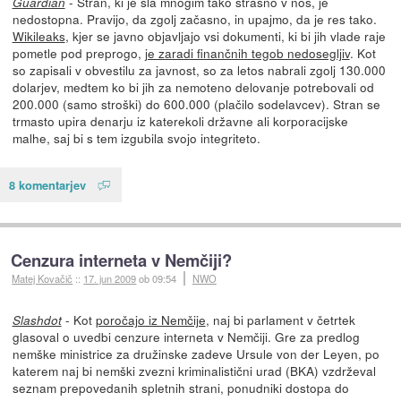
- Stran, ki je šla mnogim tako strašno v nos, je
Guardian
nedostopna. Pravijo, da zgolj začasno, in upajmo, da je res tako.
Wikileaks
, kjer se javno objavljajo vsi dokumenti, ki bi jih vlade raje
pometle pod preprogo,
je zaradi finančnih tegob nedosegljiv
. Kot
so zapisali v obvestilu za javnost, so za letos nabrali zgolj 130.000
dolarjev, medtem ko bi jih za nemoteno delovanje potrebovali od
200.000 (samo stroški) do 600.000 (plačilo sodelavcev). Stran se
trmasto upira denarju iz katerekoli državne ali korporacijske
malhe, saj bi s tem izgubila svojo integriteto.
8 komentarjev
Cenzura interneta v Nemčiji?
Matej Kovačič
::
17. jun 2009
ob 09:54
NWO
- Kot
poročajo iz Nemčije
, naj bi parlament v četrtek
Slashdot
glasoval o uvedbi cenzure interneta v Nemčiji. Gre za predlog
nemške ministrice za družinske zadeve Ursule von der Leyen, po
katerem naj bi nemški zvezni kriminalistični urad (BKA) vzdrževal
seznam prepovedanih spletnih strani, ponudniki dostopa do