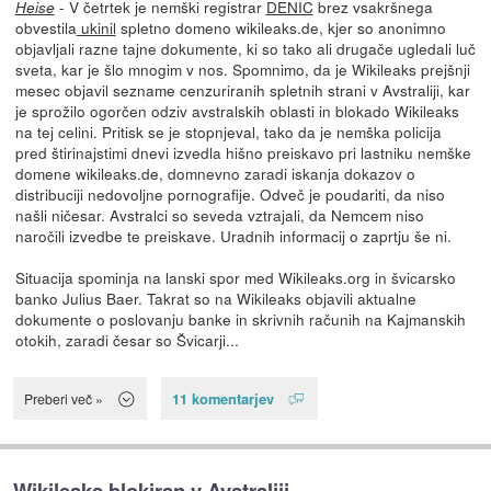
- V četrtek je nemški registrar
DENIC
brez vsakršnega
Heise
obvestila
ukinil
spletno domeno wikileaks.de, kjer so anonimno
objavljali razne tajne dokumente, ki so tako ali drugače ugledali luč
sveta, kar je šlo mnogim v nos. Spomnimo, da je Wikileaks prejšnji
mesec objavil sezname cenzuriranih spletnih strani v Avstraliji, kar
je sprožilo ogorčen odziv avstralskih oblasti in blokado Wikileaks
na tej celini. Pritisk se je stopnjeval, tako da je nemška policija
pred štirinajstimi dnevi izvedla hišno preiskavo pri lastniku nemške
domene wikileaks.de, domnevno zaradi iskanja dokazov o
distribuciji nedovoljne pornografije. Odveč je poudariti, da niso
našli ničesar. Avstralci so seveda vztrajali, da Nemcem niso
naročili izvedbe te preiskave. Uradnih informacij o zaprtju še ni.
Situacija spominja na lanski spor med Wikileaks.org in švicarsko
banko Julius Baer. Takrat so na Wikileaks objavili aktualne
dokumente o poslovanju banke in skrivnih računih na Kajmanskih
otokih, zaradi česar so Švicarji...
11 komentarjev
Preberi več »
Wikileaks blokiran v Avstraliji