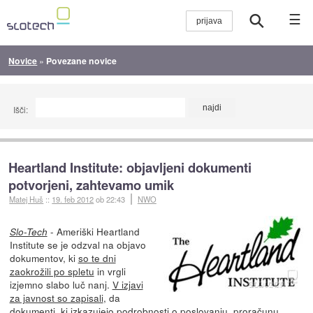
☰
Novice
»
Povezane novice
Išči:
Heartland Institute: objavljeni dokumenti
potvorjeni, zahtevamo umik
Matej Huš
::
19. feb 2012
ob 22:43
NWO
- Ameriški Heartland
Slo-Tech
Institute se je odzval na objavo
dokumentov, ki
so te dni
zaokrožili po spletu
in vrgli
izjemno slabo luč nanj.
V izjavi
za javnost so zapisali
, da
dokumenti, ki izkazujejo podrobnosti o poslovanju, proračunu,