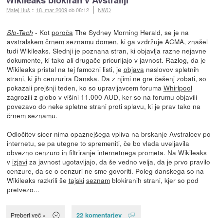
Matej Huš
::
18. mar 2009
ob 08:12
NWO
- Kot
poroča
The Sydney Morning Herald, se je na
Slo-Tech
avstralskem črnem seznamu domen, ki ga vzdržuje
ACMA
, znašel
tudi Wikileaks. Slednji je poznana stran, ki objavlja razne nejavne
dokumente, ki tako ali drugače pricurljajo v javnost. Razlog, da je
Wikileaks pristal na tej famozni listi, je
objava
naslovov spletnih
strani, ki jih cenzurira Danska. Da z njimi ne gre češenj zobati, so
pokazali prejšnji teden, ko so upravljavcem foruma
Whirlpool
zagrozili z globo v višini 11.000 AUD, ker so na forumu objavili
povezavo do neke spletne strani proti splavu, ki je prav tako na
črnem seznamu.
Odločitev sicer nima opaznejšega vpliva na brskanje Avstralcev po
internetu, se pa utegne to spremeniti, če bo vlada uveljavila
obvezno cenzuro in filtriranje internetnega prometa. Na Wikileaks
v
izjavi
za javnost ugotavljajo, da še vedno velja, da je prvo pravilo
cenzure, da se o cenzuri ne sme govoriti. Poleg danskega so na
Wikileaks razkrili še
tajski
seznam
blokiranih strani, kjer so pod
pretvezo...
22 komentarjev
Preberi več »