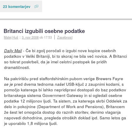
23 komentarjev
Britanci izgubili osebne podatke
Matej Huš
::
3. nov 2008
ob 17:53
Zasebnost
- Če bi zgolj poročali o izgubi nove kopice osebnih
Daily Mail
podatkov v Veliki Britaniji, bi to skoraj ne bila več novica. A Britanci
so tokrat poskrbeli, da je imel celotni postopek še pridih
dramatičnosti.
Na pakririšču pred staffordshirskim pubom verige Brewers Fayre
pred dvema tednoma
USB-ključ z zaupnimi kodami, s
se je
našel
pomočjo katerega bi lahko nepridipravi dostopali do baz podatkov
britanskega sistema Government Gateway in si ogledali osebne
podatke 12 milijonov ljudi. Ta sistem, za katerega skrbi Oddelek za
delo in pokojnine (Department of Work and Pensions), Britancem
že šest let omogoča dostop do raznih storitev, denimo vlaganja
napovedi dohodnine, pregleda otroških doklad ipd. Samo letos ga
je uporabilo 1,8 milijona ljudi.