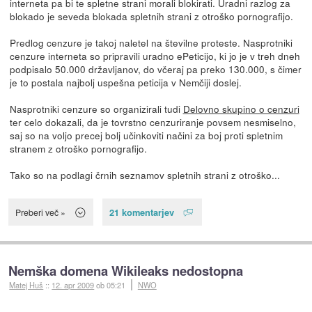
interneta pa bi te spletne strani morali blokirati. Uradni razlog za
blokado je seveda blokada spletnih strani z otroško pornografijo.
Predlog cenzure je takoj naletel na številne proteste. Nasprotniki
cenzure interneta so pripravili uradno ePeticijo, ki jo je v treh dneh
podpisalo 50.000 državljanov, do včeraj pa preko 130.000, s čimer
je to postala najbolj uspešna peticija v Nemčiji doslej.
Nasprotniki cenzure so organizirali tudi
Delovno skupino o cenzuri
ter celo dokazali, da je tovrstno cenzuriranje povsem nesmiselno,
saj so na voljo precej bolj učinkoviti načini za boj proti spletnim
stranem z otroško pornografijo.
Tako so na podlagi črnih seznamov spletnih strani z otroško...
21 komentarjev
Preberi več »
Nemška domena Wikileaks nedostopna
Matej Huš
::
12. apr 2009
ob 05:21
NWO