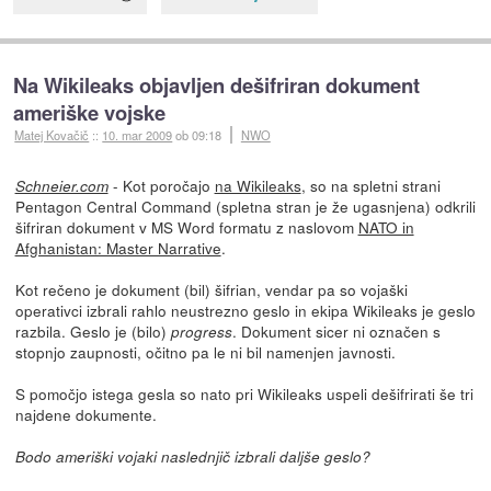
Na Wikileaks objavljen dešifriran dokument
ameriške vojske
Matej Kovačič
::
10. mar 2009
ob 09:18
NWO
- Kot poročajo
na Wikileaks
, so na spletni strani
Schneier.com
Pentagon Central Command (spletna stran je že ugasnjena) odkrili
šifriran dokument v MS Word formatu z naslovom
NATO in
Afghanistan: Master Narrative
.
Kot rečeno je dokument (bil) šifrian, vendar pa so vojaški
operativci izbrali rahlo neustrezno geslo in ekipa Wikileaks je geslo
razbila. Geslo je (bilo)
. Dokument sicer ni označen s
progress
stopnjo zaupnosti, očitno pa le ni bil namenjen javnosti.
S pomočjo istega gesla so nato pri Wikileaks uspeli dešifrirati še tri
najdene dokumente.
Bodo ameriški vojaki naslednjič izbrali daljše geslo?