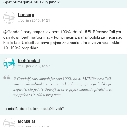
Spet primerjanje hrušk in jabolk.
Lonsarg
::
30. jan 2010, 14:21
@Gandalf, sory ampak jaz sem 100%, da bi 15EUR/mesec "all you
can download" naročnina, v kombinaciji z par pribolški za nepirate,
kto je tale Ubisoft za save gajme zmanšala piratstvo za vsaj faktor
10. 100% prepričan.
techfreak :)
::
30. jan 2010, 14:27
@Gandalf, sory ampak jaz sem 100%, da bi 15EUR/mesec "all
you can download" naročnina, v kombinaciji z par pribolški za
nepirate, kto je tale Ubisoft za save gajme zmanšala piratstvo za
vsaj faktor 10. 100% prepričan.
In misliš, da bi s tem zaslužili več?
McMallar
::
30. jan 2010, 14:30