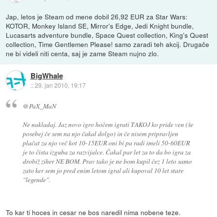
Jap, letos je Steam od mene dobil 26,92 EUR za Star Wars:
KOTOR, Monkey Island SE, Mirror's Edge, Jedi Knight bundle,
Lucasarts adventure bundle, Space Quest collection, King's Quest
collection, Time Gentlemen Please! samo zaradi teh akcij. Drugače
ne bi videli niti centa, saj je zame Steam nujno zlo.
BigWhale
::
29. jan 2010, 19:17
@PaX_MaN
Ne nakladaj. Jaz novo igro hočem igrati TAKOJ ko pride ven (še
posebej če sem na njo čakal dolgo) in če nisem pripravljen
plačat za njo več kot 10-15EUR oni bi pa radi imeli 50-60EUR
je to čista izguba za razvijalce. Čakal par let za to da bo igra za
drobiž ziher NE BOM. Prav tako je ne bom kupil čez 1 leto samo
zato ker sem jo pred enim letom igral ali kupoval 10 let stare
"legende".
To kar ti hoces in cesar ne bos naredil nima nobene teze.