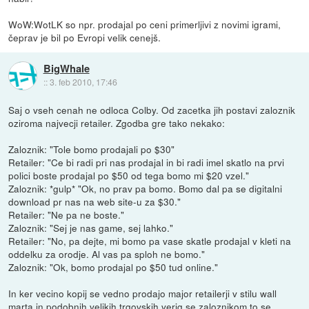
WoW:WotLK so npr. prodajal po ceni primerljivi z novimi igrami,
čeprav je bil po Evropi velik cenejš.
BigWhale
::
3. feb 2010, 17:46
Saj o vseh cenah ne odloca Colby. Od zacetka jih postavi zaloznik
oziroma najvecji retailer. Zgodba gre tako nekako:
Zaloznik: "Tole bomo prodajali po $30"
Retailer: "Ce bi radi pri nas prodajal in bi radi imel skatlo na prvi
polici boste prodajal po $50 od tega bomo mi $20 vzel."
Zaloznik: *gulp* "Ok, no prav pa bomo. Bomo dal pa se digitalni
download pr nas na web site-u za $30."
Retailer: "Ne pa ne boste."
Zaloznik: "Sej je nas game, sej lahko."
Retailer: "No, pa dejte, mi bomo pa vase skatle prodajal v kleti na
oddelku za orodje. Al vas pa sploh ne bomo."
Zaloznik: "Ok, bomo prodajal po $50 tud online."
In ker vecino kopij se vedno prodajo major retailerji v stilu wall
marta in podobnih velikih trgovskih verig se zaloznikom to se