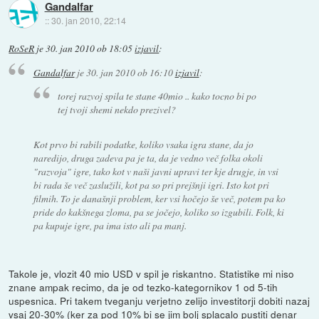
Gandalfar
::
30. jan 2010, 22:14
RoSeR
je
30. jan 2010 ob 18:05
izjavil
:
Gandalfar
je
30. jan 2010 ob 16:10
izjavil
:
torej razvoj spila te stane 40mio .. kako tocno bi po
tej tvoji shemi nekdo prezivel?
Kot prvo bi rabili podatke, koliko vsaka igra stane, da jo
naredijo, druga zadeva pa je ta, da je vedno več folka okoli
"razvoja" igre, tako kot v naši javni upravi ter kje drugje, in vsi
bi rada še več zaslužili, kot pa so pri prejšnji igri. Isto kot pri
filmih. To je današnji problem, ker vsi hočejo še več, potem pa ko
pride do kakšnega zloma, pa se jočejo, koliko so izgubili. Folk, ki
pa kupuje igre, pa ima isto ali pa manj.
Takole je, vlozit 40 mio USD v spil je riskantno. Statistike mi niso
znane ampak recimo, da je od tezko-kategornikov 1 od 5-tih
uspesnica. Pri takem tveganju verjetno zelijo investitorji dobiti nazaj
vsaj 20-30% (ker za pod 10% bi se jim bolj splacalo pustiti denar