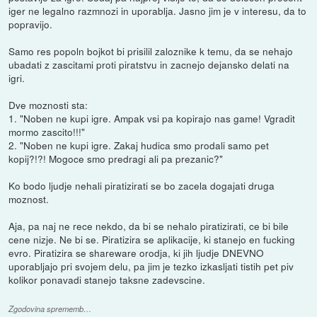
iger ne legalno razmnozi in uporablja. Jasno jim je v interesu, da to
popravijo.
Samo res popoln bojkot bi prisilil zaloznike k temu, da se nehajo
ubadati z zascitami proti piratstvu in zacnejo dejansko delati na
igri.
Dve moznosti sta:
1. "Noben ne kupi igre. Ampak vsi pa kopirajo nas game! Vgradit
mormo zascito!!!"
2. "Noben ne kupi igre. Zakaj hudica smo prodali samo pet
kopij?!?! Mogoce smo predragi ali pa prezanic?"
Ko bodo ljudje nehali piratizirati se bo zacela dogajati druga
moznost.
Aja, pa naj ne rece nekdo, da bi se nehalo piratizirati, ce bi bile
cene nizje. Ne bi se. Piratizira se aplikacije, ki stanejo en fucking
evro. Piratizira se shareware orodja, ki jih ljudje DNEVNO
uporabljajo pri svojem delu, pa jim je tezko izkasljati tistih pet piv
kolikor ponavadi stanejo taksne zadevscine.
Zgodovina sprememb…