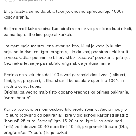
Eh, piratstva se ne da ubit, tako je, dnevno sproducirajo 1000+
kosov sranja.
Bolj me moti kako vecina ljudi piratira na mrtvo pa nic ne kupi nikoli,
pa ma top of the line pc'je al karkoli.
Jst mam mojo mantro, ena stvar na leto, ki mi je vsec jo kupim,
najsi bo to dvd, cd, igra, program,.. to da vsaj podpiras neki kar ti
je vsec. Odkar pomnim je bil prv stik z "zabavo" povezan z piratijo.
Cez nekaj let se je pa nabralo original, da je dusa mirna.
Recimo da v letu das dol 100 stvari (v resnici dosti vec..) albumi,
filmi, igre, programi,... Ena stvar ti bo ostala v spominu 100% in
vredna cene, kupis.
Original pa vedno majo tisto dodano vrednos ko primes pakiranje,
"warm hearth".
Kar se tice cen, bi meni osebno bilo vredu recimo: Audio mediji 5-
15 euro (odvisno od pakiranja), igre v old school kartonsti skatli z
"bonusi" 25 euro, "steam" igre 15-20 euro, igre ki so stale nad
1mil$ za izdelavo 30-40 euro filmi 10-15, programcki 5 euro (DL),
programi/os ?? euro (tle je tezka)