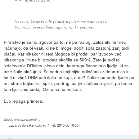
Ne se ne. Ce ne bi bilo piratstva potem meni nihce ne bi
Securoma in podobnih traparij rinil v goltanec.
Piratstvo je samo izgovor za to, ne pa razlog. Založniki namreč
računajo, da bi vsak, ki ne bi mogel dobiti špila zastonj, zanj tudi
plačal. Kar nikakor ni res! Mogoče bi prodali par izvodov več,
nikakor pa jim ne bi prodaja skočila za 500%. Zato je tudi to
izdelovanje DRMjev jalovo delo, katerega financirajo ljudje, ki za
take špile plačujejo. Še vedno najboljše odločamo z denarnico in
če ti ni všeč DRM pač špila ne kupi, a ne? Dokler pa bodo ljudje po
eni strani bojkotirali špile, po drugi pa jih istočasno igrali, pa bomo
tam kjer smo sedaj. Oziroma na hujšem.
Evo lepaga primera:
Zgodovina sprememb…
zavarovalo slike:
gzibret
(
1. feb 2010 ob 10:35
)