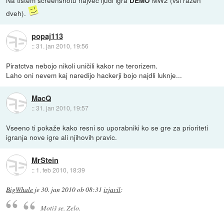
Na tistem screenshotu največ ljudi igra
MW2 (vsi razen
DEMO
dveh).
popaj113
::
31. jan 2010, 19:56
Piratctva nebojo nikoli uničili kakor ne terorizem.
Laho oni nevem kaj naredijo hackerji bojo najdli luknje...
MacQ
::
31. jan 2010, 19:57
Vseeno ti pokaže kako resni so uporabniki ko se gre za prioriteti
igranja nove igre ali njihovih pravic.
MrStein
::
1. feb 2010, 18:39
BigWhale
je
30. jan 2010 ob 08:31
izjavil
:
Motiš se. Zelo.