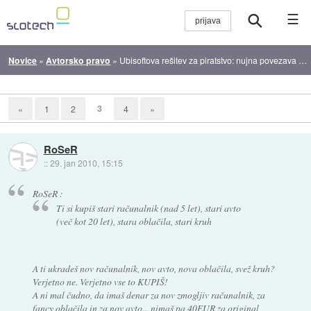
☰
Novice
»
Avtorsko pravo
»
Ubisoftova rešitev za piratstvo: nujna povezava na internet
3
«
1
2
4
»
RoSeR
::
29. jan 2010, 15:15
RoSeR :
Ti si kupiš stari računalnik (nad 5 let), stari avto
(več kot 20 let), stara oblačila, stari kruh
A ti ukradeš nov računalnik, nov avto, nova oblačila, svež kruh?
Verjetno ne. Verjetno vse to KUPIŠ!
A ni mal čudno, da imaš denar za nov zmogljiv računalnik, za
fancy oblačila in za nov avto... nimaš pa 40EUR za original