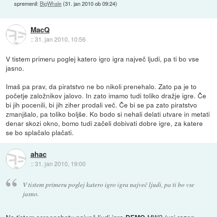
spremenil:
BigWhale
(
31. jan 2010 ob 09:24
)
MacQ
::
31. jan 2010, 10:56
V tistem primeru poglej katero igro igra največ ljudi, pa ti bo vse
jasno.
Imaš pa prav, da piratstvo ne bo nikoli prenehalo. Zato pa je to
početje založnikov jalovo. In zato imamo tudi toliko dražje igre. Če
bi jih pocenili, bi jih ziher prodali več. Če bi se pa zato piratstvo
zmanjšalo, pa toliko boljše. Ko bodo si nehali delati utvare in metati
denar skozi okno, bomo tudi začeli dobivati dobre igre, za katere
se bo splačalo plačati.
ahac
::
31. jan 2010, 19:00
V tistem primeru poglej katero igro igra največ ljudi, pa ti bo vse
jasno.