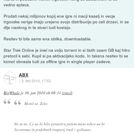
vedno splaca.
Prodati nekaj milijonov kopij ene igre ni macji kaselj in vecje
trgovske verige imajo urejeno svojo distribucijo po celi drzavi, in se
dlje naokrog in te stvari tudi kostajo.
Resitev bi bila samo ena oblika, downloadable.
Star Trek Online je imel na voljo torrent in si tistih osem GB kaj hitro
pretocil k sebi. Kupil si pa aktivacijsko kodo. In taksna resitev bi se
komot obnesla tudi za offline igre in single player zadeve.
ABX
::
3. feb 2010, 17:52
BigWhale
je
30. jan 2010 ob 08:31
izjavil
:
Motiš se. Zelo.
Ne se ne. Ce ne bi bilo piratstva potem meni nihce ne bi
Securoma in podobnih traparij rinil v goltanec.