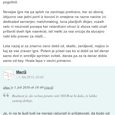
pogoltnit.
Novejse igre me pa sploh ne zanimajo pretirano, ker so skoraj
izkjucno vse jadni porti iz konzol in omejene na razne nacine (ni
dedicated serverjev, matchmaking, tona placljivih dlcjev, vcasih
celo ni moznosti pocepa ker retardirani otroci iz xboxa nebi znali
pritisniti dveh tipk naenkrat, isti metki za vsa orozja da slucajno
nebi bilo prevec za mislit....
Leta nazaj si za zmerno ceno dobil cd, skatlo, zemljevid, majico in
kaj se vse zraven igre. Potem je prisel cas ko si dobil za isti denar
samo dvd in smrdljiv sprintan ovitek, danes pa za ta denar dobis
samo cd-key. Hvala lepa v vecini primerov.
MacQ
::
1. feb 2010, 20:40
ahac
je
1. feb 2010 ob 18:49
izjavil
:
Realnost je, da večina piratov niti 5EUR ne bi dala, če lahko
zastonj dobijo.
Ja, in na te ljudi tudi ne morejo računati in pričakovati, da bodo od