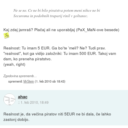
Ne se ne. Ce ne bi bilo piratstva potem meni nihce ne bi
Securoma in podobnih traparij rinil v goltanec.
Kaj zdaj jamraš? Plačaj ali ne uporabljaj (PaX_MaN-ove besede)
Realnost: Tu imam 5 EUR. Ga bo'te 'meli? Ne? Tudi prav.
"realnost", kot ga vidijo založniki: Tu imam 500 EUR. Takoj vam
dam, ko preneha piratstvo.
(yeah, right)
Zgodovina sprememb…
spremenil:
MrStein
(
1. feb 2010 ob 18:43
)
ahac
::
1. feb 2010, 18:49
Realnost je, da večina piratov niti 5EUR ne bi dala, če lahko
zastonj dobijo.