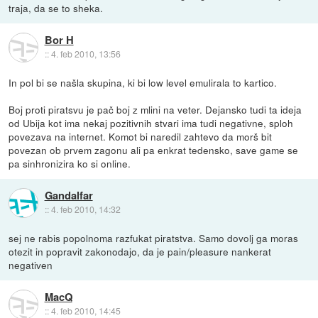
traja, da se to sheka.
Bor H
::
4. feb 2010, 13:56
In pol bi se našla skupina, ki bi low level emulirala to kartico.
Boj proti piratsvu je pač boj z mlini na veter. Dejansko tudi ta ideja
od Ubija kot ima nekaj pozitivnih stvari ima tudi negativne, sploh
povezava na internet. Komot bi naredil zahtevo da morš bit
povezan ob prvem zagonu ali pa enkrat tedensko, save game se
pa sinhronizira ko si online.
Gandalfar
::
4. feb 2010, 14:32
sej ne rabis popolnoma razfukat piratstva. Samo dovolj ga moras
otezit in popravit zakonodajo, da je pain/pleasure nankerat
negativen
MacQ
::
4. feb 2010, 14:45