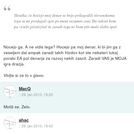
Skratka, če hočejo moj denar se bojo prilagodili slovenskemu
trgu in mi prodajali igre po meni razumni ceni. Do takrat bom
pa veselo piratiziral in zaradi tega ne bom niti malo slabo spal.
Nocejo ga. A ne vidis tega? Hocejo pa moj denar, ki bi jim ga z
veseljem dal ampak zaradi takih hlodov kot ste nekateri tukaj
porabi EA pol denarja za razvoj nekih zascit. Zaradi VAS je MOJA
igra drazja.
Vbijte si ze to v glavo.
MacQ
::
29. jan 2010, 19:20
Motiš se. Zelo.
ahac
::
29. jan 2010, 19:42