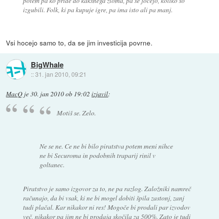
potem pa ko pride do kakšnega zloma, pa se jočejo, koliko so
izgubili. Folk, ki pa kupuje igre, pa ima isto ali pa manj.
Vsi hocejo samo to, da se jim investicija povrne.
BigWhale
::
31. jan 2010, 09:21
MacQ
je
30. jan 2010 ob 19:02
izjavil
:
Motiš se. Zelo.
Ne se ne. Ce ne bi bilo piratstva potem meni nihce
ne bi Securoma in podobnih traparij rinil v
goltanec.
Piratstvo je samo izgovor za to, ne pa razlog. Založniki namreč
računajo, da bi vsak, ki ne bi mogel dobiti špila zastonj, zanj
tudi plačal. Kar nikakor ni res! Mogoče bi prodali par izvodov
več, nikakor pa jim ne bi prodaja skočila za 500%. Zato je tudi