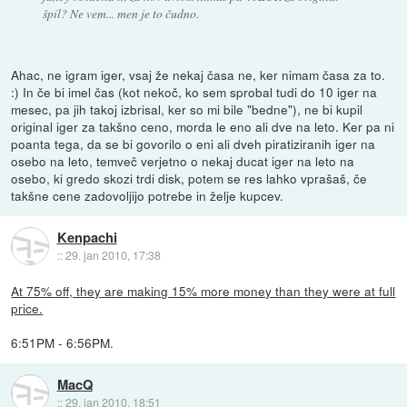
špil? Ne vem... men je to čudno.
Ahac, ne igram iger, vsaj že nekaj časa ne, ker nimam časa za to.
:) In če bi imel čas (kot nekoč, ko sem sprobal tudi do 10 iger na
mesec, pa jih takoj izbrisal, ker so mi bile "bedne"), ne bi kupil
original iger za takšno ceno, morda le eno ali dve na leto. Ker pa ni
poanta tega, da se bi govorilo o eni ali dveh piratiziranih iger na
osebo na leto, temveč verjetno o nekaj ducat iger na leto na
osebo, ki gredo skozi trdi disk, potem se res lahko vprašaš, če
takšne cene zadovoljijo potrebe in želje kupcev.
Kenpachi
::
29. jan 2010, 17:38
At 75% off, they are making 15% more money than they were at full
price.
6:51PM - 6:56PM.
MacQ
::
29. jan 2010, 18:51