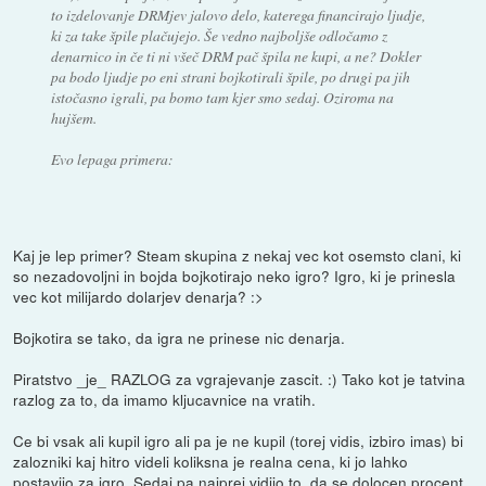
to izdelovanje DRMjev jalovo delo, katerega financirajo ljudje,
ki za take špile plačujejo. Še vedno najboljše odločamo z
denarnico in če ti ni všeč DRM pač špila ne kupi, a ne? Dokler
pa bodo ljudje po eni strani bojkotirali špile, po drugi pa jih
istočasno igrali, pa bomo tam kjer smo sedaj. Oziroma na
hujšem.
Evo lepaga primera:
Kaj je lep primer? Steam skupina z nekaj vec kot osemsto clani, ki
so nezadovoljni in bojda bojkotirajo neko igro? Igro, ki je prinesla
vec kot milijardo dolarjev denarja? :>
Bojkotira se tako, da igra ne prinese nic denarja.
Piratstvo _je_ RAZLOG za vgrajevanje zascit. :) Tako kot je tatvina
razlog za to, da imamo kljucavnice na vratih.
Ce bi vsak ali kupil igro ali pa je ne kupil (torej vidis, izbiro imas) bi
zalozniki kaj hitro videli koliksna je realna cena, ki jo lahko
postavijo za igro. Sedaj pa najprej vidijo to, da se dolocen procent