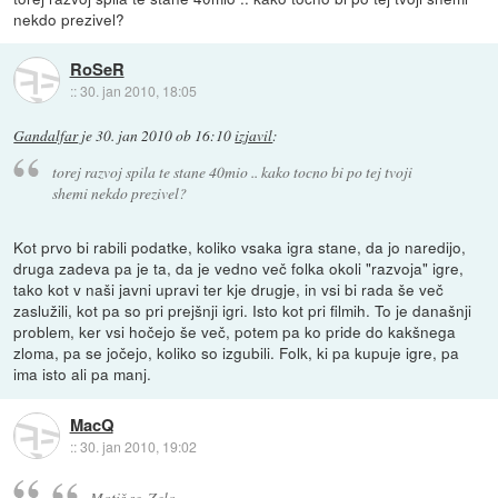
nekdo prezivel?
RoSeR
::
30. jan 2010, 18:05
Gandalfar
je
30. jan 2010 ob 16:10
izjavil
:
torej razvoj spila te stane 40mio .. kako tocno bi po tej tvoji
shemi nekdo prezivel?
Kot prvo bi rabili podatke, koliko vsaka igra stane, da jo naredijo,
druga zadeva pa je ta, da je vedno več folka okoli "razvoja" igre,
tako kot v naši javni upravi ter kje drugje, in vsi bi rada še več
zaslužili, kot pa so pri prejšnji igri. Isto kot pri filmih. To je današnji
problem, ker vsi hočejo še več, potem pa ko pride do kakšnega
zloma, pa se jočejo, koliko so izgubili. Folk, ki pa kupuje igre, pa
ima isto ali pa manj.
MacQ
::
30. jan 2010, 19:02
Motiš se. Zelo.