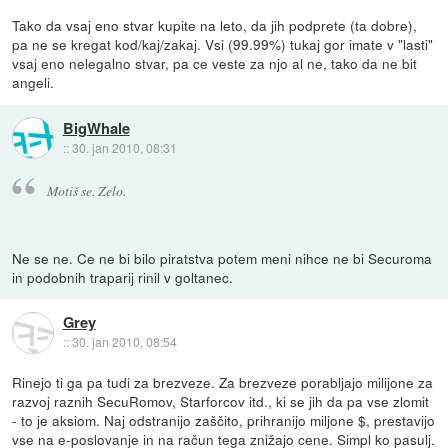
Tako da vsaj eno stvar kupite na leto, da jih podprete (ta dobre),
pa ne se kregat kod/kaj/zakaj. Vsi (99.99%) tukaj gor imate v "lasti"
vsaj eno nelegalno stvar, pa ce veste za njo al ne, tako da ne bit
angeli.
BigWhale
::
30. jan 2010, 08:31
Motiš se. Zelo.
Ne se ne. Ce ne bi bilo piratstva potem meni nihce ne bi Securoma
in podobnih traparij rinil v goltanec.
Grey
::
30. jan 2010, 08:54
Rinejo ti ga pa tudi za brezveze. Za brezveze porabljajo milijone za
razvoj raznih SecuRomov, Starforcov itd., ki se jih da pa vse zlomit
- to je aksiom. Naj odstranijo zaščito, prihranijo miljone $, prestavijo
vse na e-poslovanje in na račun tega znižajo cene. Simpl ko pasulj.