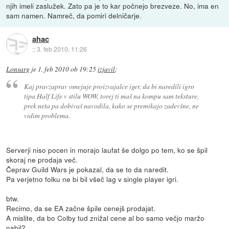
njih imeli zaslužek. Zato pa je to kar počnejo brezveze. No, ima en
sam namen. Namreč, da pomiri delničarje.
ahac
::
3. feb 2010, 11:26
Lonsarg
je
1. feb 2010 ob 19:25
izjavil
:
Kaj pravzaprav omejuje proizvajalce iger, da bi naredili igro
tipa Half Life v stilu WOW, torej ti maš na kompu sam teksture,
prek neta pa dobivaš navodila, kako se premikajo zadevšne, ne
vidim problema.
Serverji niso pocen in morajo laufat še dolgo po tem, ko se špil
skoraj ne prodaja več.
Čeprav Guild Wars je pokazal, da se to da naredit.
Pa verjetno folku ne bi bil všeč lag v single player igri.
btw.
Recimo, da se EA začne špile cenejš prodajat.
A mislite, da bo Colby tud znižal cene al bo samo večjo maržo
nabil?