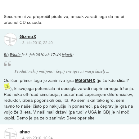
Securom ni za preprečit piratstvo, ampak zaradi tega da ne bi
presnel CD sosedu.
GizmoX
::
3. feb 2010, 22:40
BigWhale
je
3. feb 2010 ob 17:46
izjavil
:
Prodati nekaj milijonov kopij ene igre ni macji kaselj ...
Odličen primer tega je zanimiva igra
(je že kdo slišal?
MotorM4X
), ki svojega potenciala ni dosegla zaradi neprimernega trženja.
Pač neka off-road simulacija, nadzor nad zapiranjem diferencialov,
reduktor, izbira pogonskih osi, itd. Ko sem iskal tako igro, sem
ravno to našel čisto po naključju in ponesreči, pa čeprav je igra na
voljo že 3 leta. V naši mali državi (pa tudi v USA in GB) je ni moč
kupiti. Demo je pa zelo zanimiv:
Developer site
ahac
::
4. feb 2010, 10:24