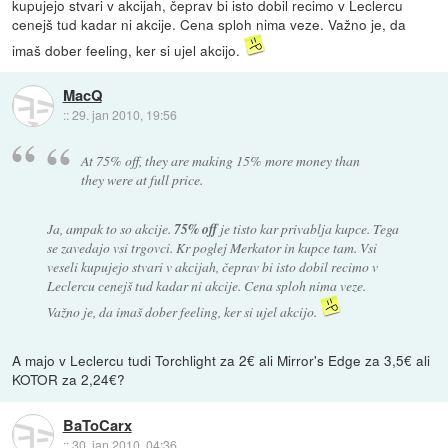
kupujejo stvari v akcijah, čeprav bi isto dobil recimo v Leclercu
cenejš tud kadar ni akcije. Cena sploh nima veze. Važno je, da
imaš dober feeling, ker si ujel akcijo.
MacQ
::
29. jan 2010, 19:56
At 75% off, they are making 15% more money than
they were at full price.
Ja, ampak to so akcije.
75% off
je tisto kar privablja kupce. Tega
se zavedajo vsi trgovci. Kr poglej Merkator in kupce tam. Vsi
veseli kupujejo stvari v akcijah, čeprav bi isto dobil recimo v
Leclercu cenejš tud kadar ni akcije. Cena sploh nima veze.
Važno je, da imaš dober feeling, ker si ujel akcijo.
A majo v Leclercu tudi Torchlight za 2€ ali Mirror's Edge za 3,5€ ali
KOTOR za 2,24€?
BaToCarx
::
30. jan 2010, 04:36