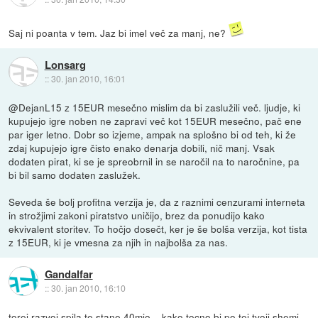
Saj ni poanta v tem. Jaz bi imel več za manj, ne?
Lonsarg
::
30. jan 2010, 16:01
@DejanL15 z 15EUR mesečno mislim da bi zaslužili več. ljudje, ki
kupujejo igre noben ne zapravi več kot 15EUR mesečno, pač ene
par iger letno. Dobr so izjeme, ampak na splošno bi od teh, ki že
zdaj kupujejo igre čisto enako denarja dobili, nič manj. Vsak
dodaten pirat, ki se je spreobrnil in se naročil na to naročnine, pa
bi bil samo dodaten zaslužek.
Seveda še bolj profitna verzija je, da z raznimi cenzurami interneta
in strožjimi zakoni piratstvo uničijo, brez da ponudijo kako
ekvivalent storitev. To hočjo dosečt, ker je še bolša verzija, kot tista
z 15EUR, ki je vmesna za njih in najbolša za nas.
Gandalfar
::
30. jan 2010, 16:10
torej razvoj spila te stane 40mio .. kako tocno bi po tej tvoji shemi