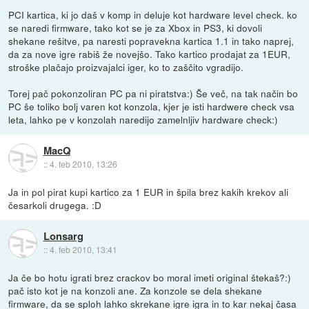
PCI kartica, ki jo daš v komp in deluje kot hardware level check. ko
se naredi firmware, tako kot se je za Xbox in PS3, ki dovoli
shekane rešitve, pa naresti popravekna kartica 1.1 in tako naprej,
da za nove igre rabiš že novejšo. Tako kartico prodajat za 1EUR,
stroške plačajo proizvajalci iger, ko to zaščito vgradijo.
Torej pač pokonzoliran PC pa ni piratstva:) Še več, na tak način bo
PC še toliko bolj varen kot konzola, kjer je isti hardwere check vsa
leta, lahko pe v konzolah naredijo zamelnljiv hardware check:)
MacQ
::
4. feb 2010, 13:26
Ja in pol pirat kupi kartico za 1 EUR in špila brez kakih krekov ali
česarkoli drugega. :D
Lonsarg
::
4. feb 2010, 13:41
Ja če bo hotu igrati brez crackov bo moral imeti original štekaš?:)
pač isto kot je na konzoli ane. Za konzole se dela shekane
firmware, da se sploh lahko skrekane igre igra in to kar nekaj časa