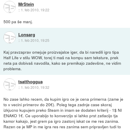
MrStein
::
1. feb 2010, 19:22
500 pa še manj.
Lonsarg
::
1. feb 2010, 19:25
Kaj pravzaprav omejuje proizvajalce iger, da bi naredili igro tipa
Half Life v stilu WOW, torej ti maš na kompu sam teksture, prek
neta pa dobivaš navodila, kako se premikajo zadevšne, ne vidim
problema.
tsatthoggua
::
1. feb 2010, 19:32
No zase lahko recem, da kupim igro ce je cena primerna (zame je
to v vecini primerov do 20€). Poleg tega zadnje case skoraj
izkjucno kupujem preko Steam in imam se dodaten kriterij - 1$ NI
ENAKO 1€. Ce uporabijo to konverzijo si lahko prst zatlacijo tja
kamor kakajo, jest grem pa igro zastonj iskat ce me res zanima.
Razen ce je MP in me igra res res zanima sem pripravljen tudi to