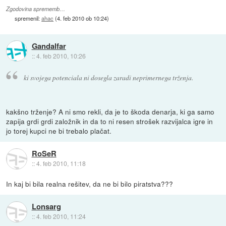
Zgodovina sprememb…
spremenil:
ahac
(
4. feb 2010 ob 10:24
)
Gandalfar
::
4. feb 2010, 10:26
ki svojega potenciala ni dosegla zaradi neprimernega trženja.
kakšno trženje? A ni smo rekli, da je to škoda denarja, ki ga samo
zapija grdi grdi založnik in da to ni resen strošek razvijalca igre in
jo torej kupci ne bi trebalo plačat.
RoSeR
::
4. feb 2010, 11:18
In kaj bi bila realna rešitev, da ne bi bilo piratstva???
Lonsarg
::
4. feb 2010, 11:24