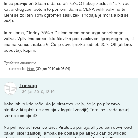
In če pravijo pri Steamu da so pri 75% Off akciji zaslužili 15% več
kot bi drugače, potem to pomeni, da ima CENA velik vpliv na to.
Meni se zdi teh 15% ogromen zaslužek. Prodaja je morala biti še
večja.
In reklama, "Today 75% off" nima name nobenega posebnega
vpliva. Vpliv ima samo tista številka pod naslovom igre/programa, ki
ima na koncu znakec €. Če je dovolj nizka tudi ob 25% Off (ali brez
popusta), kupim.
Zgodovina sprememb…
spremenilo:
Grey
(
30. jan 2010 ob 08:54
)
Lonsarg
::
30. jan 2010, 12:46
Kako lahko kdo reče, da je piratstvo kraja, če je pa piratstvo
storitev, ki sploh ne obstaja v legalni verziji:) Torej se krade nekaj
kar ne obstaja :D
No pol hec pol resnica ane. Piratstvo ponuja all you can download
paket, sicer zastonj, ampak ne obstaja pa all you can download