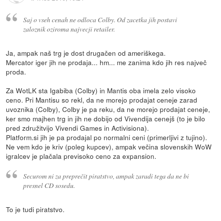
Saj o vseh cenah ne odloca Colby. Od zacetka jih postavi
zaloznik oziroma najvecji retailer.
Ja, ampak naš trg je dost drugačen od ameriškega.
Mercator iger jih ne prodaja... hm... me zanima kdo jih res največ
proda.
Za WotLK sta Igabiba (Colby) in Mantis oba imela zelo visoko
ceno. Pri Mantisu so rekl, da ne morejo prodajat ceneje zarad
uvoznika (Colby), Colby je pa reku, da ne morejo prodajat ceneje,
ker smo majhen trg in jih ne dobijo od Vivendija cenejš (to je bilo
pred združitvijo Vivendi Games in Activisiona).
Platform.si jih je pa prodajal po normalni ceni (primerljivi z tujino).
Ne vem kdo je kriv (poleg kupcev), ampak večina slovenskih WoW
igralcev je plačala previsoko ceno za expansion.
Securom ni za preprečit piratstvo, ampak zaradi tega da ne bi
presnel CD sosedu.
To je tudi piratstvo.