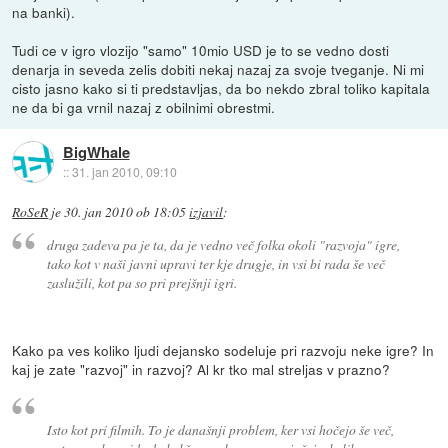
na banki).
Tudi ce v igro vlozijo "samo" 10mio USD je to se vedno dosti
denarja in seveda zelis dobiti nekaj nazaj za svoje tveganje. Ni mi
cisto jasno kako si ti predstavljas, da bo nekdo zbral toliko kapitala
ne da bi ga vrnil nazaj z obilnimi obrestmi.
BigWhale
::
31. jan 2010, 09:10
RoSeR
je
30. jan 2010 ob 18:05
izjavil
:
druga zadeva pa je ta, da je vedno več folka okoli "razvoja" igre,
tako kot v naši javni upravi ter kje drugje, in vsi bi rada še več
zaslužili, kot pa so pri prejšnji igri.
Kako pa ves koliko ljudi dejansko sodeluje pri razvoju neke igre? In
kaj je zate "razvoj" in razvoj? Al kr tko mal streljas v prazno?
Isto kot pri filmih. To je današnji problem, ker vsi hočejo še več,