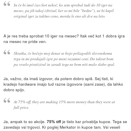
In če bi imel čas (kot nekoč, ko sem sprobal tudi do 10 iger na
mesec, pa jih takoj izbrisal, ker so mi bile "bedne"), ne bi kupil
original iger za takšno ceno, morda le eno ali dve na leto.
A je res treba sprobat 10 iger na mesec? Itak več kot 1 dobra igra
na mesec ne pride ven.
Skratka, če hočejo moj denar se bojo prilagodili slovenskemu
trgu in mi prodajali igre po meni razumni ceni. Do takrat bom
pa veselo piratiziral in zaradi tega ne bom niti malo slabo spal.
Ja, važno, da imaš izgovor, da potem dobro spiš. Sej tisti, ki
kradejo hardware imajo tud razne izgovore (sami zase), da lahko
dobro spijo.
At 75% off, they are making 15% more money than they were at
full price.
Ja, ampak to so akcije.
je tisto kar privablja kupce. Tega se
75% off
zavedajo vsi trgovci. Kr poglej Merkator in kupce tam. Vsi veseli