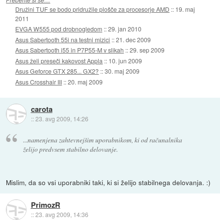
Družini TUF se bodo pridružile plošče za procesorje AMD
::
19. maj
2011
EVGA W555 pod drobnogledom
::
29. jan 2010
Asus Sabertooth 55i na testni mizici
::
21. dec 2009
Asus Sabertooth i55 in P7P55-M v slikah
::
29. sep 2009
Asus želi preseči kakovost Appla
::
10. jun 2009
Asus Geforce GTX 285... GX2?
::
30. maj 2009
Asus Crosshair III
::
20. maj 2009
carota
::
23. avg 2009, 14:26
...namenjena zahtevnejšim uporabnikom, ki od računalnika
želijo predvsem stabilno delovanje.
Mislim, da so vsi uporabniki taki, ki si želijo stabilnega delovanja. :)
PrimozR
::
23. avg 2009, 14:36