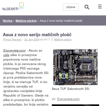
☰
Novice
»
Matične plošče
»
Asus z novo serijo matičnih plošč
Asus z novo serijo matičnih plošč
Primož Resman
::
23. avg 2009
ob 00:17
Matične plošče
- Asusu so
Expreview.com
ušle
slike in prosojnice
popolnoma nove matične
plošče, ki je osnovana okrog
Intelovega P55 veznega
čipovja. Plošča Sabertooth 55i
je prva predstavnica nove
linije, ki se imenuje TUF, in bo
verjetno cenejša od
Asus TUF Sabretooth 55i
igračarsko-navijalske linije
Republic of Gamers. Glede na
vir:
Expreview.com
slike in prosojnice, ki ploščo
predstavljajo, bo linija verjetno