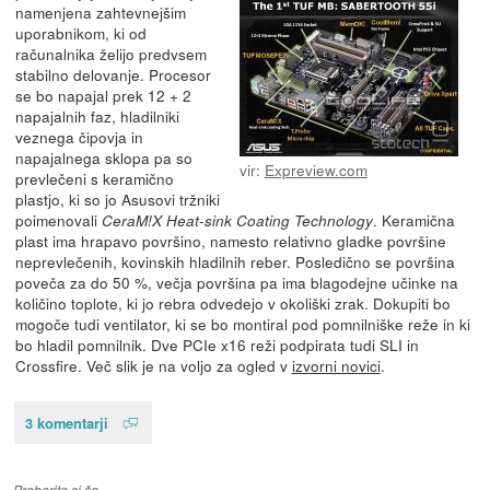
namenjena zahtevnejšim
uporabnikom, ki od
računalnika želijo predvsem
stabilno delovanje. Procesor
se bo napajal prek 12 + 2
napajalnih faz, hladilniki
veznega čipovja in
napajalnega sklopa pa so
vir:
Expreview.com
prevlečeni s keramično
plastjo, ki so jo Asusovi tržniki
poimenovali
. Keramična
CeraM!X Heat-sink Coating Technology
plast ima hrapavo površino, namesto relativno gladke površine
neprevlečenih, kovinskih hladilnih reber. Posledično se površina
poveča za do 50 %, večja površina pa ima blagodejne učinke na
količino toplote, ki jo rebra odvedejo v okoliški zrak. Dokupiti bo
mogoče tudi ventilator, ki se bo montiral pod pomnilniške reže in ki
bo hladil pomnilnik. Dve PCIe x16 reži podpirata tudi SLI in
Crossfire. Več slik je na voljo za ogled v
izvorni novici
.
3 komentarji
Preberite si še…