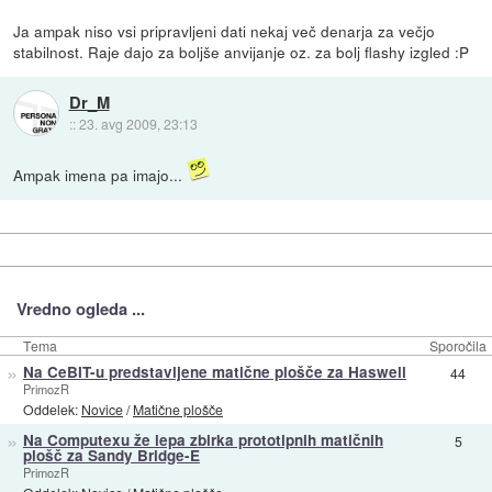
Ja ampak niso vsi pripravljeni dati nekaj več denarja za večjo
stabilnost. Raje dajo za boljše anvijanje oz. za bolj flashy izgled :P
Dr_M
::
23. avg 2009, 23:13
Ampak imena pa imajo...
Vredno ogleda ...
Tema
Sporočila
»
Na CeBIT-u predstavljene matične plošče za Haswell
44
PrimozR
Oddelek:
Novice
/
Matične plošče
»
Na Computexu že lepa zbirka prototipnih matičnih
5
plošč za Sandy Bridge-E
PrimozR