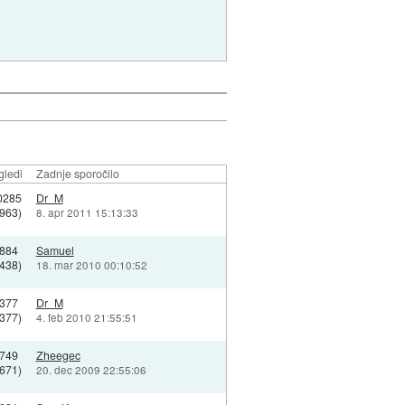
gledi
Zadnje sporočilo
0285
Dr_M
8963)
8. apr 2011 15:13:33
884
Samuel
3438)
18. mar 2010 00:10:52
377
Dr_M
6377)
4. feb 2010 21:55:51
749
Zheegec
3671)
20. dec 2009 22:55:06