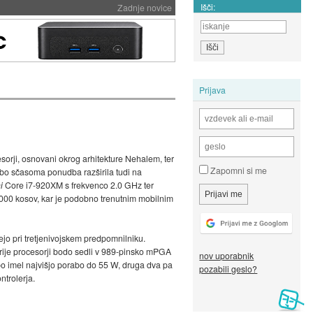
Išči:
Zadnje novice
Prijava
esorji, osnovani okrog arhitekture Nehalem, ter
Zapomni si me
e bo sčasoma ponudba razširila tudi na
i
Core i7-920XM s frekvenco 2.0 GHz ter
00 kosov, kar je podobno trenutnim mobilnim
jo pri tretjenivojskem predpomnilniku.
trije procesorji bodo sedli v 989-pinsko mPGA
nov uporabnik
bo imel najvišjo porabo do 55 W, druga dva pa
pozabili geslo?
ntrolerja.