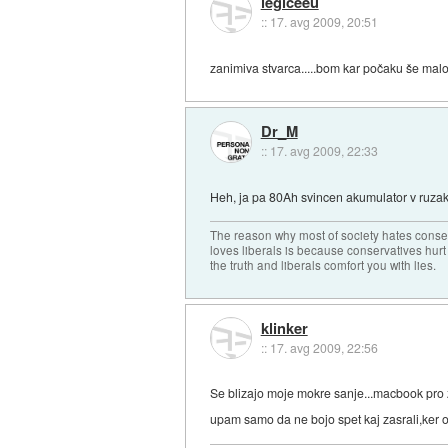
legiceeu
::
17. avg 2009, 20:51
zanimiva stvarca.....bom kar počaku še ma
Dr_M
::
17. avg 2009, 22:33
Heh, ja pa 80Ah svincen akumulator v ruza
The reason why most of society hates conse
loves liberals is because conservatives hurt
the truth and liberals comfort you with lies.
klinker
::
17. avg 2009, 22:56
Se blizajo moje mokre sanje...macbook pro 
upam samo da ne bojo spet kaj zasrali,ker