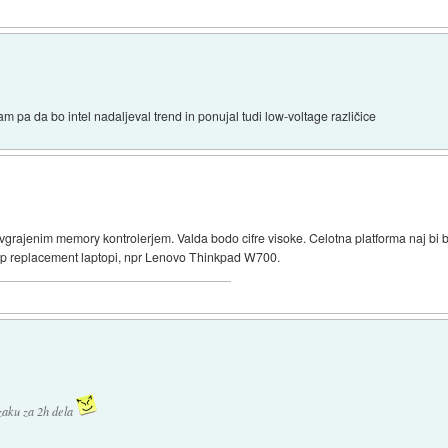
 pa da bo intel nadaljeval trend in ponujal tudi low-voltage različice
Z vgrajenim memory kontrolerjem. Valda bodo cifre visoke. Celotna platforma naj bi
top replacement laptopi, npr Lenovo Thinkpad W700.
zaku za 2h dela