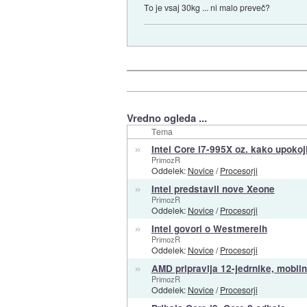
To je vsaj 30kg ... ni malo preveč?
Vredno ogleda ...
Tema
»
Intel Core i7-995X oz. kako upokoj
PrimozR
Oddelek:
Novice
/
Procesorji
»
Intel predstavil nove Xeone
PrimozR
Oddelek:
Novice
/
Procesorji
»
Intel govori o Westmereih
PrimozR
Oddelek:
Novice
/
Procesorji
»
AMD pripravlja 12-jedrnike, mobi
PrimozR
Oddelek:
Novice
/
Procesorji
»