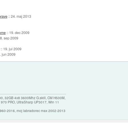
prave
::
24. maj 2013
nome
::
19. dec 2009
8. sep 2009
::
19. jul 2009
. jun 2009
30, 32GB 4x8 3600Mhz G.skill, CM H500M,
 970 PRO, UltraSharp UP3017, Win 11
1960-2016, moj labradorec max 2002-2013