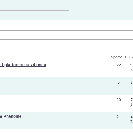
Sporočila
O
iti platformo na vrhuncu
22
1
(
9
3
(
20
7
(
lne Phenome
21
4
(