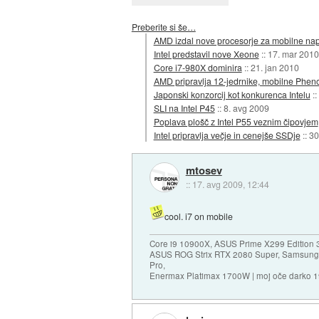
Preberite si še…
AMD izdal nove procesorje za mobilne na
Intel predstavil nove Xeone
::
17. mar 2010
Core i7-980X dominira
::
21. jan 2010
AMD pripravlja 12-jedrnike, mobilne Phe
Japonski konzorcij kot konkurenca Intelu
::
SLI na Intel P45
::
8. avg 2009
Poplava plošč z Intel P55 veznim čipovjem
Intel pripravlja večje in cenejše SSDje
::
30
mtosev
::
17. avg 2009, 12:44
cool. i7 on mobile
Core i9 10900X, ASUS Prime X299 Edition 
ASUS ROG Strix RTX 2080 Super, Samsung
Pro,
Enermax Platimax 1700W | moj oče darko 