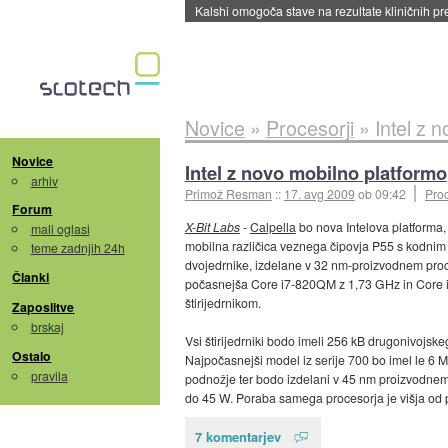
Kalshi omogoča stave na rezultate kliničnih pr
Novice
»
Procesorji
»
Intel z 
Novice
Intel z novo mobilno platformo
arhiv
Primož Resman
::
17. avg 2009
ob 09:42
Proc
Forum
X-Bit Labs
-
Calpella
bo nova Intelova platforma,
mali oglasi
mobilna različica veznega čipovja P55 s kodnim i
teme zadnjih 24h
dvojedrnike, izdelane v 32 nm-proizvodnem proc
Članki
počasnejša Core i7-820QM z 1,73 GHz in Core i
štirijedrnikom.
Zaposlitve
brskaj
Vsi štirijedrniki bodo imeli 256 kB drugonivojsk
Ostalo
Najpočasnejši model iz serije 700 bo imel le 6 
pravila
podnožje ter bodo izdelani v 45 nm proizvodnem 
do 45 W. Poraba samega procesorja je višja od
7 komentarjev