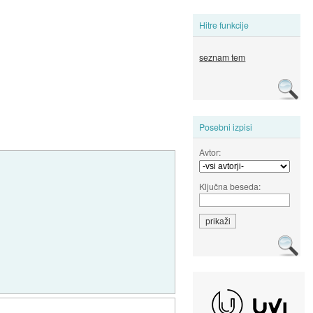
Hitre funkcije
seznam tem
Posebni izpisi
Avtor:
Ključna beseda: