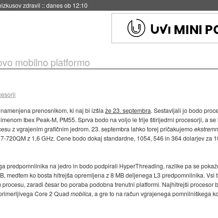
eizkusov zdravil
::
danes ob 12:10
novo mobilno platformo
esorji
 namenjena prenosnikom, ki naj bi izšla
že 23. septembra
. Sestavljali jo bodo proc
menom Ibex Peak-M, PM55. Sprva bodo na voljo le trije štirijedrni procesorji, a s
esu z vgrajenim grafičnim jedrom. 23. septembra lahko torej pričakujemo
ekstremn
7-720QM z 1,6 GHz. Cene bodo dokaj standardne, 1054, 546 in 364 dolarjev za 10
ega predpomnilnika na jedro in bodo podpirali HyperThreading, razlike pa se pokaže
MB, medtem ko bosta hitrejša opremljena z 8 MB deljenega L3 predpomnilnika. Vsi 
procesu, zaradi česar bo poraba podobna trenutni platformi. Najhitrejši procesor 
 primerljivega Core 2 Quad
mobilca
, a gre to na račun vgrajenega pomnilniškega ko