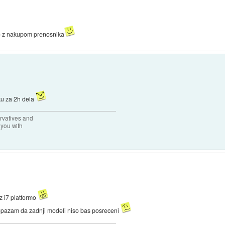
lo z nakupom prenosnika
ku za 2h dela
rvatives and
 you with
z i7 platformo
 opazam da zadnji modeli niso bas posreceni