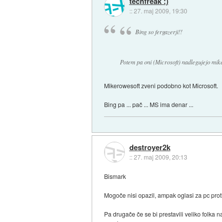
techfreak :)
::
27. maj 2009, 19:30
Bing so fergazerji!!
Potem pa oni (Microsoft) nadlegujejo mi
Mikerowesoft zveni podobno kot Microsoft.
Bing pa ... pač ... MS ima denar ...
destroyer2k
::
27. maj 2009, 20:13
Bismark
Mogoče nisi opazil, ampak oglasi za pc prot
Pa drugače če se bi prestavili veliko folka 