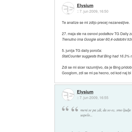
Elysium
::
7. jun 2009, 16:50
Te analize se mi zdijo precej nezanesljive.
27. maja ste na osnovi podatkov TG Daily za
Trenutno ima Google sicer 60,4-odstotni tržni
5. junija TG daily poroča:
StatCounter suggests that Bing had 16.3% 
Zdi se mi sicer razumljivo, da je Bing prido
Googlom, zdi se mi pa hecno, od kod naj bi
Elysium
::
7. jun 2009, 16:55
meni se pa zdi, da so oz. smo ljudje
uspelo...