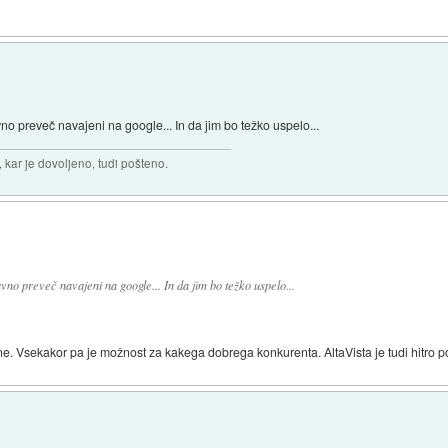
no preveč navajeni na google... In da jim bo težko uspelo...
 kar je dovoljeno, tudi pošteno.
avno preveč navajeni na google... In da jim bo težko uspelo...
. Vsekakor pa je možnost za kakega dobrega konkurenta. AltaVista je tudi hitro po