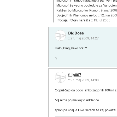
Microsoft in Yahoo nadaljujeta paritveni pl
Microsoft še vedno pogleduje za Yahooje
Kakšen bo Microsoftov Kumo
::
9. mar 200
Dvojedrnih Phenomov ne bo
::
12. jun 200
Prodaja PC-jev narašča
::
19. jul 2005
BigBoss
::
27. maj 2009, 14:27
Halo, Bing, kako brat ?
:)
filip007
::
27. maj 2009, 14:33
Odpuščajo da bodo lahko zagonili 100mil za
M$ nima pojma kaj to AdSence...
sploh pa kdaj je Live Serach še kaj pokazal 