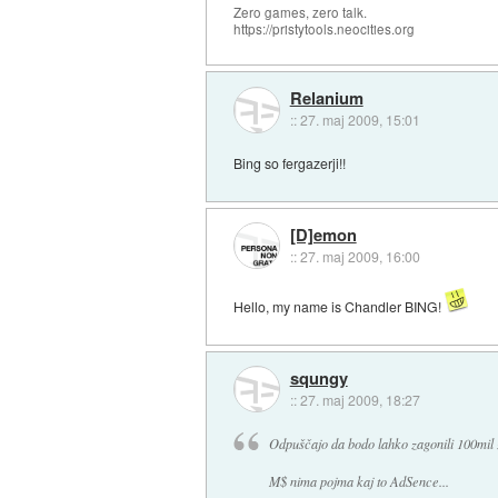
Zero games, zero talk.
https://pristytools.neocities.org
Relanium
::
27. maj 2009, 15:01
Bing so fergazerji!!
[D]emon
::
27. maj 2009, 16:00
Hello, my name is Chandler BING!
squngy
::
27. maj 2009, 18:27
Odpuščajo da bodo lahko zagonili 100mil z
M$ nima pojma kaj to AdSence...