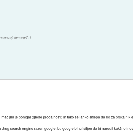
kerowesoft domeno? ;)
i mac jim je pomgal (glede prodajnosti) in tako se lahko sklepa da bo za brskalnik 
na drug search engine razen google, bu google bil prisiljen da bi naredil kakšno inov