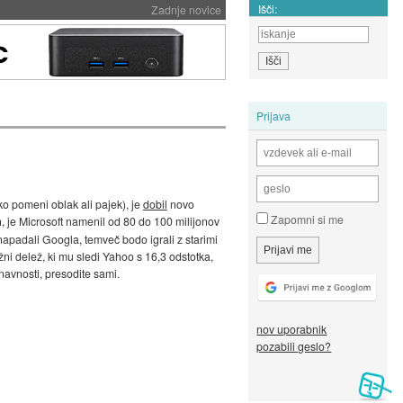
Išči:
Zadnje novice
Prijava
ko pomeni oblak ali pajek), je
dobil
novo
Zapomni si me
, je Microsoft namenil od 80 do 100 milijonov
napadali Googla, temveč bodo igrali z starimi
žni delež, ki mu sledi Yahoo s 16,3 odstotka,
znavnosti, presodite sami.
nov uporabnik
pozabili geslo?