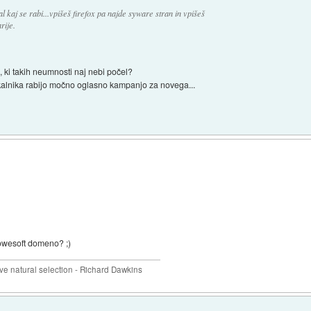
l kaj se rabi...vpišeš firefox pa najde syware stran in vpišeš
rije.
 ki takih neumnosti naj nebi počel?
alnika rabijo močno oglasno kampanjo za novega...
rowesoft domeno? ;)
 natural selection - Richard Dawkins