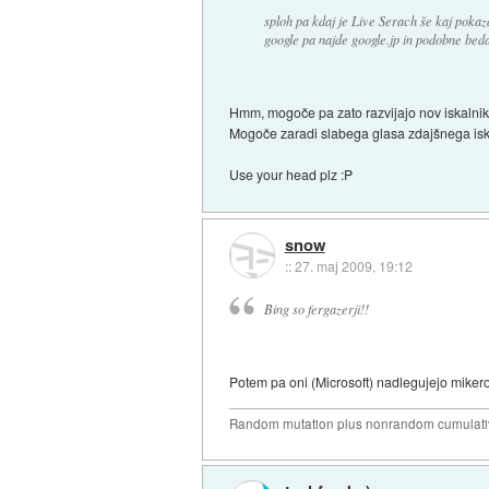
sploh pa kdaj je Live Serach še kaj pokaza
google pa najde google.jp in podobne beda
Hmm, mogoče pa zato razvijajo nov iskalnik,
Mogoče zaradi slabega glasa zdajšnega isk
Use your head plz :P
snow
::
27. maj 2009, 19:12
Bing so fergazerji!!
Potem pa oni (Microsoft) nadlegujejo mike
Random mutation plus nonrandom cumulative