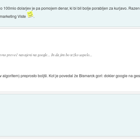
 100mio dolarjev je pa pomojem denar, ki bi bil bolje porabljen za kurjavo. Razen, 
g) marketing Viste
.
avno preveč navajeni na google... In da jim bo težko uspelo...
v algoritem) preprosto boljši. Kot je povedal že Bismarck gori: dokler google na geslo