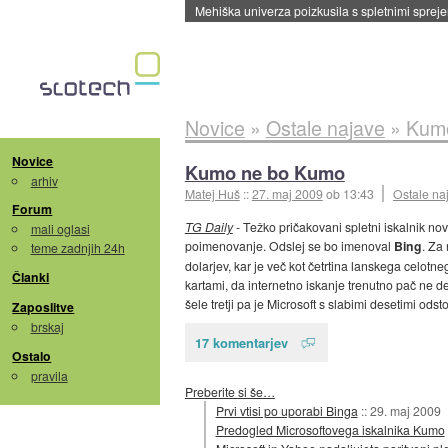
Evropska vesoljska agencija razvija svojo rak
Novice
»
Ostale najave
»
Kum
Novice
Kumo ne bo Kumo
arhiv
Matej Huš
::
27. maj 2009
ob 13:43
Ostale na
Forum
TG Daily
- Težko pričakovani spletni iskalnik nov
mali oglasi
poimenovanje. Odslej se bo imenoval
Bing
. Za
teme zadnjih 24h
dolarjev, kar je več kot četrtina lanskega celot
Članki
kartami, da internetno iskanje trenutno pač ne de
šele tretji pa je Microsoft s slabimi desetimi od
Zaposlitve
brskaj
17 komentarjev
Ostalo
pravila
Preberite si še…
Prvi vtisi po uporabi Binga
::
29. maj 2009
Predogled Microsoftovega iskalnika Kumo