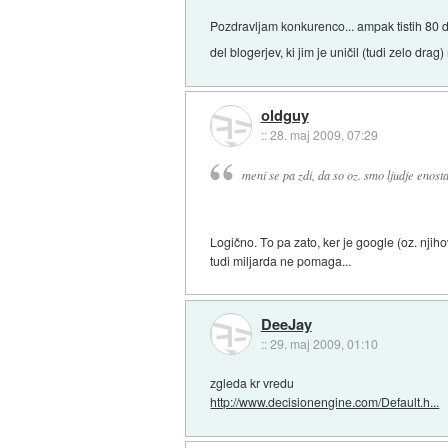
Pozdravljam konkurenco... ampak tistih 80 do
del blogerjev, ki jim je uničil (tudi zelo dra
oldguy
::
28. maj 2009, 07:29
meni se pa zdi, da so oz. smo ljudje enost
Logično. To pa zato, ker je google (oz. njiho
tudi miljarda ne pomaga...
DeeJay
::
29. maj 2009, 01:10
zgleda kr vredu
http://www.decisionengine.com/Default.h...