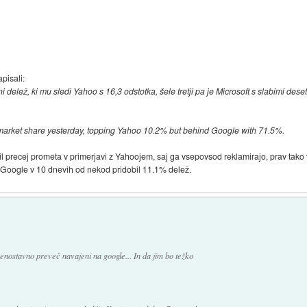
pisali:
 delež, ki mu sledi Yahoo s 16,3 odstotka, šele tretji pa je Microsoft s slabimi deset
market share yesterday, topping Yahoo 10.2% but behind Google with 71.5%.
bil precej prometa v primerjavi z Yahoojem, saj ga vsepovsod reklamirajo, prav tako
 Google v 10 dnevih od nekod pridobil 11.1% delež.
 enostavno preveč navajeni na google... In da jim bo težko