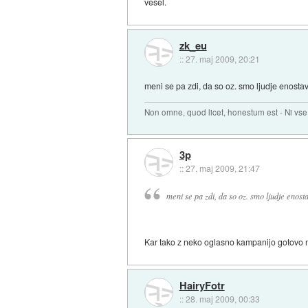
vesel.
zk_eu
::
27. maj 2009, 20:21
meni se pa zdi, da so oz. smo ljudje enostav
Non omne, quod licet, honestum est - Ni vse,
3p
::
27. maj 2009, 21:47
meni se pa zdi, da so oz. smo ljudje enost
Kar tako z neko oglasno kampanijo gotovo ne
HairyFotr
::
28. maj 2009, 00:33