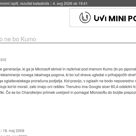
eto za večkratno uporabo
::
4. avg 2026 ob 19:41
o ne bo Kumo
jave
e generacije, ki ga je Microsoft skrival in razkrival pod imenom Kumo (to po japons
 reklamiranje novega iskalnega pogona, ki bo luč dneva ugledal v prihajajočih dneh
nega oglaševalskega proračuna podjetja. Kot pravijo, v oglasih ne bodo neposredno 
luje kot bi morali, zato imajo oni rešitev. Trenutno ima Google sicer 60,4-odstotni tr
stotki. Če se bo Chandlerjev priimek uveljavil in pomagal Microsoftu do boljše prepo
::
18. maj 2009