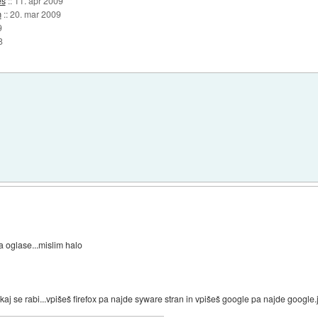
es
::
11. apr 2009
m
::
20. mar 2009
9
8
 oglase...mislim halo
kaj se rabi...vpišeš firefox pa najde syware stran in vpišeš google pa najde google