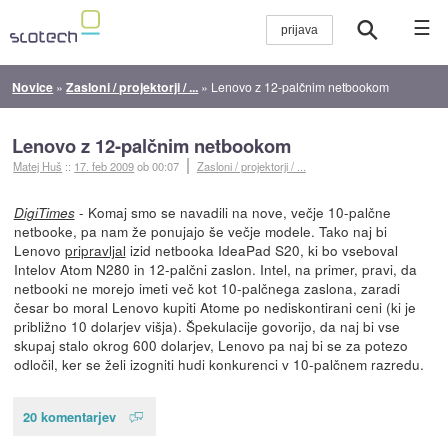
☰
Novice
»
Zasloni / projektorji / ...
»
Lenovo z 12-palčnim netbookom
Lenovo z 12-palčnim netbookom
Matej Huš
::
17. feb 2009
ob 00:07
Zasloni / projektorji / ...
- Komaj smo se navadili na nove, večje 10-palčne
DigiTimes
netbooke, pa nam že ponujajo še večje modele. Tako naj bi
Lenovo
pripravljal
izid netbooka IdeaPad S20, ki bo vseboval
Intelov Atom N280 in 12-palčni zaslon. Intel, na primer, pravi, da
netbooki ne morejo imeti več kot 10-palčnega zaslona, zaradi
česar bo moral Lenovo kupiti Atome po nediskontirani ceni (ki je
približno 10 dolarjev višja). Špekulacije govorijo, da naj bi vse
skupaj stalo okrog 600 dolarjev, Lenovo pa naj bi se za potezo
odločil, ker se želi izogniti hudi konkurenci v 10-palčnem razredu.
20 komentarjev