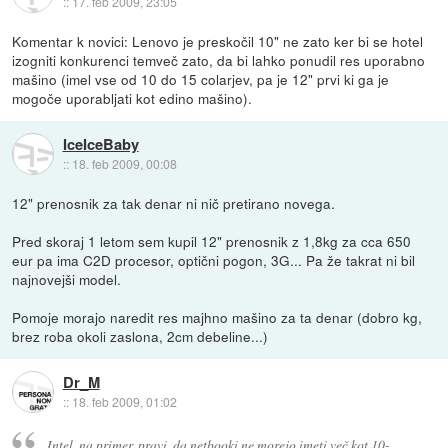
::
17. feb 2009, 23:05
Komentar k novici: Lenovo je preskočil 10" ne zato ker bi se hotel
izogniti konkurenci temveč zato, da bi lahko ponudil res uporabno
mašino (imel vse od 10 do 15 colarjev, pa je 12" prvi ki ga je
mogoče uporabljati kot edino mašino).
IceIceBaby
::
18. feb 2009, 00:08
12" prenosnik za tak denar ni nič pretirano novega.
Pred skoraj 1 letom sem kupil 12" prenosnik z 1,8kg za cca 650
eur pa ima C2D procesor, optični pogon, 3G... Pa že takrat ni bil
najnovejši model.
Pomoje morajo naredit res majhno mašino za ta denar (dobro kg,
brez roba okoli zaslona, 2cm debeline...)
Dr_M
::
18. feb 2009, 01:02
Intel, na primer, pravi, da netbooki ne morejo imeti več kot 10-