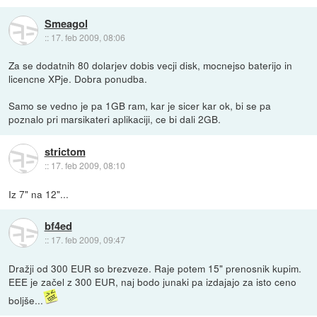
Smeagol
::
17. feb 2009, 08:06
Za se dodatnih 80 dolarjev dobis vecji disk, mocnejso baterijo in
licencne XPje. Dobra ponudba.
Samo se vedno je pa 1GB ram, kar je sicer kar ok, bi se pa
poznalo pri marsikateri aplikaciji, ce bi dali 2GB.
strictom
::
17. feb 2009, 08:10
Iz 7" na 12"...
bf4ed
::
17. feb 2009, 09:47
Dražji od 300 EUR so brezveze. Raje potem 15" prenosnik kupim.
EEE je začel z 300 EUR, naj bodo junaki pa izdajajo za isto ceno
boljše...