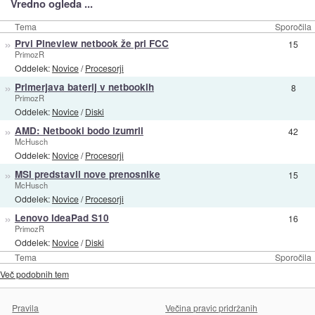
Vredno ogleda ...
Tema
Sporočila
»
Prvi Pineview netbook že pri FCC
15
PrimozR
Oddelek:
Novice
/
Procesorji
»
Primerjava baterij v netbookih
8
PrimozR
Oddelek:
Novice
/
Diski
»
AMD: Netbooki bodo izumrli
42
McHusch
Oddelek:
Novice
/
Procesorji
»
MSI predstavil nove prenosnike
15
McHusch
Oddelek:
Novice
/
Procesorji
»
Lenovo IdeaPad S10
16
PrimozR
Oddelek:
Novice
/
Diski
Tema
Sporočila
Več podobnih tem
Pravila
Večina pravic pridržanih