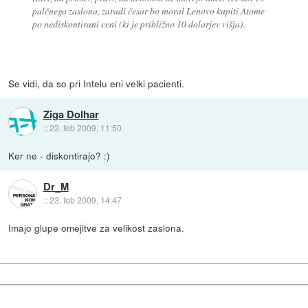
palčnega zaslona, zaradi česar bo moral Lenovo kupiti Atome
po nediskontirani ceni (ki je približno 10 dolarjev višja).
Se vidi, da so pri Intelu eni velki pacienti.
Ziga Dolhar
::
23. feb 2009, 11:50
Ker ne - diskontirajo? :)
Dr_M
::
23. feb 2009, 14:47
Imajo glupe omejitve za velikost zaslona.