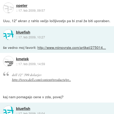
opeter
::
17. feb 2009, 09:57
Uuu, 12" ekran z rahlo večjo ločljivostjo pa bi znal že biti uporaben.
bluefish
::
17. feb 2009, 10:27
še vedno moj favorit:
http://www.mimovrste.com/artikel/275014...
kmetek
::
17. feb 2009, 14:59
dell 12" 399 dolarjev
http://www.dell.com/content/products/pr...
kaj nam pomagajo cene v zda, povej?
bluefish
::
17. feb 2009, 15:04