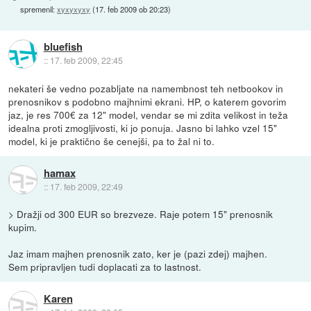
spremenil:
xyxyxyxy
(
17. feb 2009 ob 20:23
)
bluefish
::
17. feb 2009, 22:45
nekateri še vedno pozabljate na namembnost teh netbookov in
prenosnikov s podobno majhnimi ekrani. HP, o katerem govorim
jaz, je res 700€ za 12" model, vendar se mi zdita velikost in teža
idealna proti zmogljivosti, ki jo ponuja. Jasno bi lahko vzel 15"
model, ki je praktično še cenejši, pa to žal ni to.
hamax
::
17. feb 2009, 22:49
> Dražji od 300 EUR so brezveze. Raje potem 15" prenosnik
kupim.
Jaz imam majhen prenosnik zato, ker je (pazi zdej) majhen.
Sem pripravljen tudi doplacati za to lastnost.
Karen