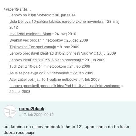
Preberite si še…
Lenovo bo kupil Motorolo
::
30. jan 2014
Ušla Dellova 10-palčna tablica, nared bržkone novembra
::
28. maj
2012
Intel izdal dvojedrni Atom
::
24. avg 2010
Dvakrat več prodanih netbookov
::
25. dec 2009
Tipkovnica Eee spet zamuja
::
8. nov 2009
Lenovo predstavil IdeaPad S10-2, prvi testi Vaio W
::
10. jul 2009
Lenovo IdeaPad S12 z VIA Nano procesorji
::
29. jun 2009
Tudi Dell z 10-palčnim netbookom
::
24. feb 2009
Asus se poslavlja od 8,9'' netbookov
::
22. feb 2009
Acer začel pošiljati 10,1-palčne netbooke
::
7. feb 2009
Lenovo predstavil prenosnik IdeaPad U110 z 11-palčnim zaslonom
::
29. apr 2008
coma2black
::
17. feb 2009, 00:12
uu, končno en njihov netbook in še to 12', upam samo da bo kaka
dobra resolucija!