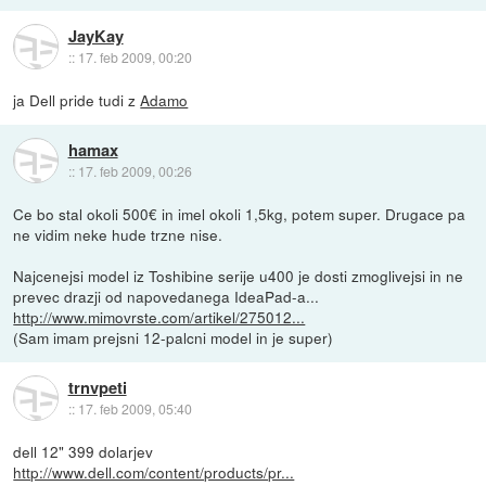
JayKay
::
17. feb 2009, 00:20
ja Dell pride tudi z
Adamo
hamax
::
17. feb 2009, 00:26
Ce bo stal okoli 500€ in imel okoli 1,5kg, potem super. Drugace pa
ne vidim neke hude trzne nise.
Najcenejsi model iz Toshibine serije u400 je dosti zmoglivejsi in ne
prevec drazji od napovedanega IdeaPad-a...
http://www.mimovrste.com/artikel/275012...
(Sam imam prejsni 12-palcni model in je super)
trnvpeti
::
17. feb 2009, 05:40
dell 12" 399 dolarjev
http://www.dell.com/content/products/pr...