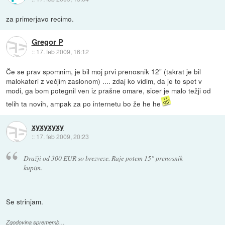
za primerjavo recimo.
Gregor P
::
17. feb 2009, 16:12
Če se prav spomnim, je bil moj prvi prenosnik 12" (takrat je bil
malokateri z večjim zaslonom) .... zdaj ko vidim, da je to spet v
modi, ga bom potegnil ven iz prašne omare, sicer je malo težji od
telih ta novih, ampak za po internetu bo že he he
xyxyxyxy
::
17. feb 2009, 20:23
Dražji od 300 EUR so brezveze. Raje potem 15" prenosnik
kupim.
Se strinjam.
Zgodovina sprememb…