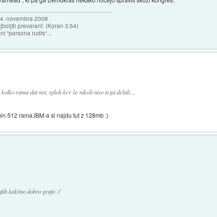
a 4. novembra 2008
najboljši prevarant. (Koran 3:54)
ni "persona rudis"...
olko rama dat not, sploh ker še nikoli niso tega delali ...
min 512 rama,IBM-a si najdu tut z 128mb :)
lih kakšno dobro grafo :/