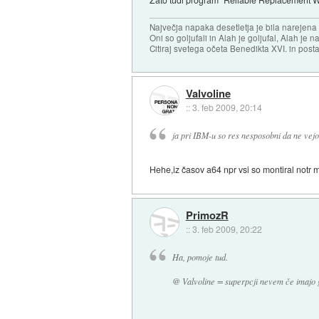
Največja napaka desetletja je bila narejen
Oni so goljufali in Alah je goljufal, Alah je 
Citiraj svetega očeta Benedikta XVI. in posta
Valvoline
::
3. feb 2009, 20:14
ja pri IBM-u so res nesposobni da ne vejo k
Hehe,iz časov a64 npr vsi so montiral notr 
PrimozR
::
3. feb 2009, 20:22
Ha, pomoje tud.
@ Valvoline = superpcji nevem če imajo g