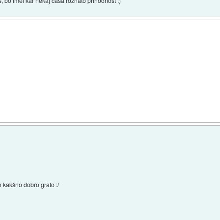
s, bo imel kar nekaj casa roznato prihodnost :)
 kakšno dobro grafo :/