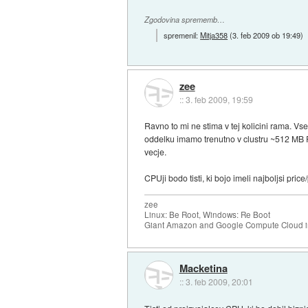
Zgodovina sprememb…
spremenil:
Mitja358
(
3. feb 2009 ob 19:49
)
zee
::
3. feb 2009, 19:59
Ravno to mi ne stima v tej kolicini rama. V
oddelku imamo trenutno v clustru ~512 MB RA
vecje.
CPUji bodo tisti, ki bojo imeli najboljsi pric
zee
Linux: Be Root, Windows: Re Boot
Giant Amazon and Google Compute Cloud in
Macketina
::
3. feb 2009, 20:01