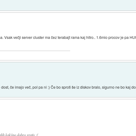
o rama. Vsak večji server cluster ma čez terabajt rama kaj hitro.. 1.6mio pro
ost, če imajo več, pol pa ni :) Če bo sproti še iz diskov bralo, sigurno ne bo kaj do
lih kakšno dobro grafo :/