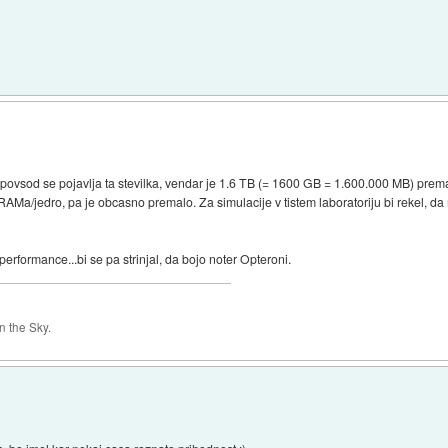
sepovsod se pojavlja ta stevilka, vendar je 1.6 TB (= 1600 GB = 1.600.000 MB) prem
Ma/jedro, pa je obcasno premalo. Za simulacije v tistem laboratoriju bi rekel, da
e/performance...bi se pa strinjal, da bojo noter Opteroni.
 the Sky.