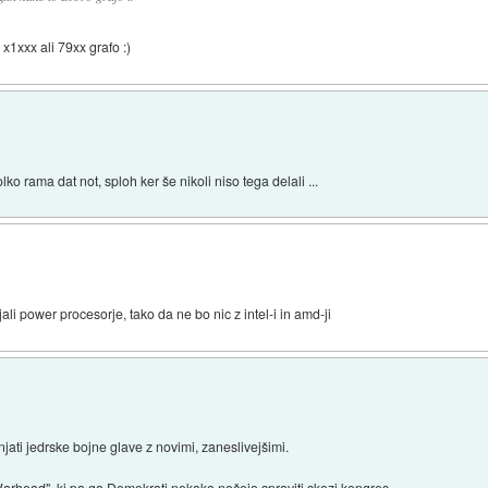
 x1xxx ali 79xx grafo :)
ko rama dat not, sploh ker še nikoli niso tega delali ...
jali power procesorje, tako da ne bo nic z intel-i in amd-ji
ti jedrske bojne glave z novimi, zaneslivejšimi.
rhead", ki pa ga Demokrati nekako nočejo spraviti skozi kongres.