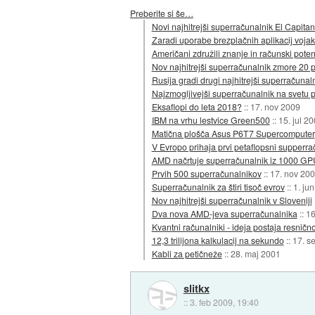
Preberite si še…
Novi najhitrejši superračunalnik El Capita
Zaradi uporabe brezplačnih aplikacij vojaki 
Američani združili znanje in računski poten
Nov najhitrejši superračunalnik zmore 20 p
Rusija gradi drugi najhitrejši superračunal
Najzmogljivejši superračunalnik na svetu p
Eksaflopi do leta 2018?
::
17. nov 2009
IBM na vrhu lestvice Green500
::
15. jul 2
Matična plošča Asus P6T7 Supercomputer
V Evropo prihaja prvi petaflopsni supperra
AMD načrtuje superračunalnik iz 1000 GP
Prvih 500 superračunalnikov
::
17. nov 20
Superračunalnik za štiri tisoč evrov
::
1. ju
Nov najhitrejši superračunalnik v Sloveniji
Dva nova AMD-jeva superračunalnika
::
16
Kvantni računalniki - ideja postaja resnično
12,3 trilijona kalkulacij na sekundo
::
17. s
Kabli za petičneže
::
28. maj 2001
slitkx
::
3. feb 2009, 19:40