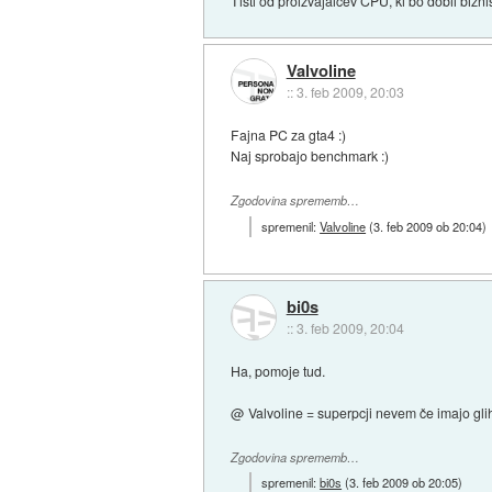
Tisti od proizvajalcev CPU, ki bo dobil bizni
Valvoline
::
3. feb 2009, 20:03
Fajna PC za gta4 :)
Naj sprobajo benchmark :)
Zgodovina sprememb…
spremenil:
Valvoline
(
3. feb 2009 ob 20:04
)
bi0s
::
3. feb 2009, 20:04
Ha, pomoje tud.
@ Valvoline = superpcji nevem če imajo glih
Zgodovina sprememb…
spremenil:
bi0s
(
3. feb 2009 ob 20:05
)