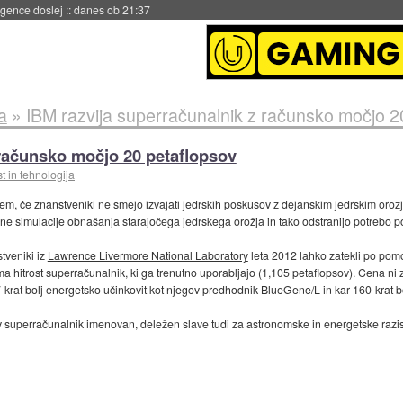
 umetne inteligence
::
danes ob 21:23
a
»
IBM razvija superračunalnik z računsko močjo 2
 računsko močjo 20 petaflopsov
 in tehnologija
blem, če znanstveniki ne smejo izvajati jedrskih poskusov z dejanskim jedrskim oro
ne simulacije obnašanja starajočega jedrskega orožja in tako odstranijo potrebo po
stveniki iz
Lawrence Livermore National Laboratory
leta 2012 lahko zatekli po pom
ima hitrost superračunalnik, ki ga trenutno uporabljajo (1,105 petaflopsov). Cena ni 
7-krat bolj energetsko učinkovit kot njegov predhodnik BlueGene/L in kar 160-krat b
ov superračunalnik imenovan, deležen slave tudi za astronomske in energetske razi