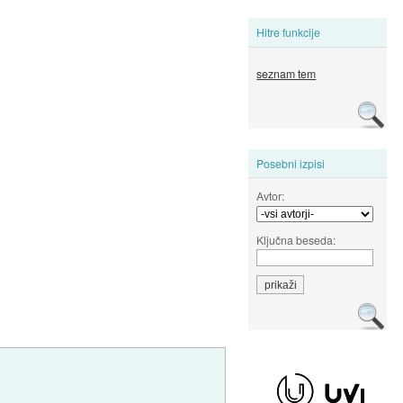
Hitre funkcije
seznam tem
Posebni izpisi
Avtor:
Ključna beseda: