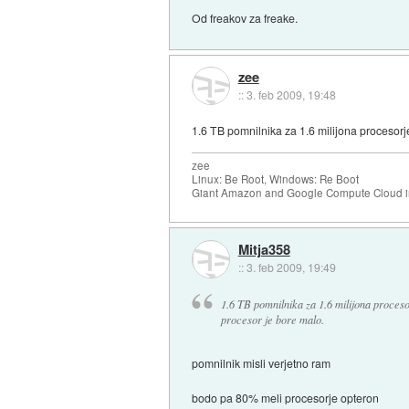
Od freakov za freake.
zee
::
3. feb 2009, 19:48
1.6 TB pomnilnika za 1.6 milijona procesor
zee
Linux: Be Root, Windows: Re Boot
Giant Amazon and Google Compute Cloud in
Mitja358
::
3. feb 2009, 19:49
1.6 TB pomnilnika za 1.6 milijona proces
procesor je bore malo.
pomnilnik misli verjetno ram
bodo pa 80% meli procesorje opteron