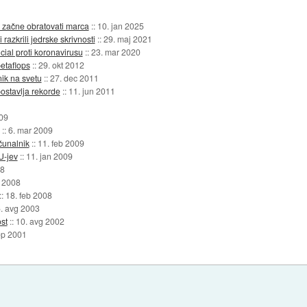
n začne obratovati marca
::
10. jan 2025
razkrili jedrske skrivnosti
::
29. maj 2021
cial proti koronavirusu
::
23. mar 2020
etaflops
::
29. okt 2012
nik na svetu
::
27. dec 2011
ostavlja rekorde
::
11. jun 2011
009
::
6. mar 2009
čunalnik
::
11. feb 2009
U-jev
::
11. jan 2009
08
n 2008
::
18. feb 2008
. avg 2003
st
::
10. avg 2002
ep 2001