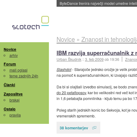
Spletne strani začele streči oglase za agente
Novice
»
Znanost in tehnologij
Novice
IBM razvija superračunalnik z
arhiv
Urban Škudnik
::
3. feb 2009
ob 19:36
Znanost
Forum
Slashdot
- Starajoče jedrsko orožje je velik pro
mali oglasi
na pomoč k superračunalnikom, ki izvajajo različ
teme zadnjih 24h
Članki
Da bi si olajšali izvedbo simulacij, se bodo znan
do 20 petaflopsov
, kar bo velikostni red več kot 
Zaposlitve
in 1,6 petabajta pomnilnika - kljub temu pa bo 1
brskaj
Ostalo
Poleg starih jedrskih konic bo Sekvoja, kot je n
pravila
vremenskih sprememb.
38 komentarjev