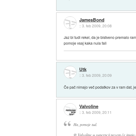
JamesBond
::
3. feb 2009, 20:08
Jaz bi tudi rekel, da je bistveno premal
pomoje vsaj kaka nula fali
Utk
::
3. feb 2009, 20:09
Če pač nimajo več podatkov za v ram dat, je d
Valvoline
::
3. feb 2009, 20:11
Ha, pomoje tud.
@ Valvoline = superpcji nevem če imajo g