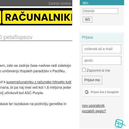
Išči:
Zadnje novice
0 petaflopsov
Prijava
žjem, zato se zadnje čase nadvse radi zatekajo
Zapomni si me
 uničevanju tropskih paradižev v Pacifiku.
oč k
superračunalniku z računsko hitrostjo tudi
znana, bi pa naj imel več kot 1,6 milijona jeder
olj učinkovit kot ASC Purple.
skave ter raziskave na področju genetike in
nov uporabnik
pozabili geslo?