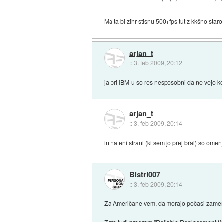
Ma ta bi zihr stisnu 500+fps tut z kkšno staro
arjan_t
::
3. feb 2009, 20:12
ja pri IBM-u so res nesposobni da ne vejo kol
arjan_t
::
3. feb 2009, 20:14
in na eni strani (ki sem jo prej bral) so omen
Bistri007
::
3. feb 2009, 20:14
Za Američane vem, da morajo počasi zamenja
Zato tudi program "Reliable Replacement Wa