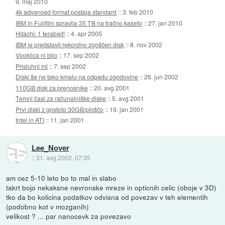
9. maj 2010
4k advanced format postaja standard
::
3. feb 2010
IBM in Fujifilm spravila 35 TB na tračno kaseto
::
27. jan 2010
Hitachi: 1 terabajt!
::
4. apr 2005
IBM je predstavil rekordno zgoščen disk
::
8. nov 2002
Vpoklica ni bilo
::
17. sep 2002
Prisluhni mi
::
7. sep 2002
Diski še ne tako kmalu na odpadu zgodovine
::
26. jun 2002
110GB disk za prenosnike
::
20. avg 2001
Temni časi za računalniške diske
::
5. avg 2001
Prvi diski z gostoto 30GB/ploščo
::
19. jan 2001
Intel in ATI
::
11. jan 2001
Lee_Nover
::
31. avg 2002, 07:35
am cez 5-10 leto bo to mal in slabo
takrt bojo nekaksne nevronske mreze in opticnih celic (oboje v 3D)
tko da bo kolicina podatkov odvisna od povezav v teh elementih
(podobno kot v mozganih)
velikost ? ... par nanocevk za povezavo