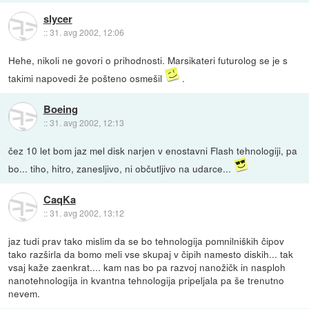
slycer
::
31. avg 2002, 12:06
Hehe, nikoli ne govori o prihodnosti. Marsikateri futurolog se je s
takimi napovedi že pošteno osmešil
.
Boeing
::
31. avg 2002, 12:13
čez 10 let bom jaz mel disk narjen v enostavni Flash tehnologiji, pa
bo... tiho, hitro, zanesljivo, ni občutljivo na udarce...
CaqKa
::
31. avg 2002, 13:12
jaz tudi prav tako mislim da se bo tehnologija pomnilniških čipov
tako razširla da bomo meli vse skupaj v čipih namesto diskih... tak
vsaj kaže zaenkrat.... kam nas bo pa razvoj nanožičk in nasploh
nanotehnologija in kvantna tehnologija pripeljala pa še trenutno
nevem.