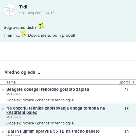
Trdi
::
31. avg 2002, 14:16
Segrevamo disk?
Hmmm...
Dobra ideja, bom probal!
Vredno ogleda ...
Tema
Sporočila
»
Seagate dosegel rekordno gostoto zapisa
21
McHusch
Oddelek:
Novice
/
Znanost in tehnologija
»
Na obzorju tehnika zapisovanja enega terabita na
18
kvadratni palec
McHusch
Oddelek:
Novice
/
Znanost in tehnologija
»
IBM in Fujifilm spravila 35 TB na tračno kaseto
10
McHusch