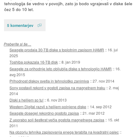
tehnologija še vedno v povojih, zato jo bodo vgrajevali v diske šele
čez 5 do 10 let.
5 komentarjev
Preberite si še…
Seagate prodaja 30-TB diske s toplotnim zapisom HAMR
::
16. jul
2025
Toshiba pokazala 16-TB disk
::
8. jan 2019
Seagate za prihodnje leto obljublja diske s tehnologijo HAMR
::
16.
avg 2015
Prihodnost diskov svetla in tehnološko zanimiva
::
27. nov 2014
Sony postavil rekord v gostoti zapisa na magnetnem traku
::
2. maj
2014
Diski s helijem so tu!
::
6. nov 2013
Western Digital razvil s helijem polnjene diske
::
14. sep 2012
Seagate dosegel rekordno gostoto zapisa
::
21. mar 2012
Z uporabo soli šestkrat večja gostota magnetnega zapisa
::
15. okt
2011
Na obzorju tehnika zapisovanja enega terabita na kvadratni palec
::