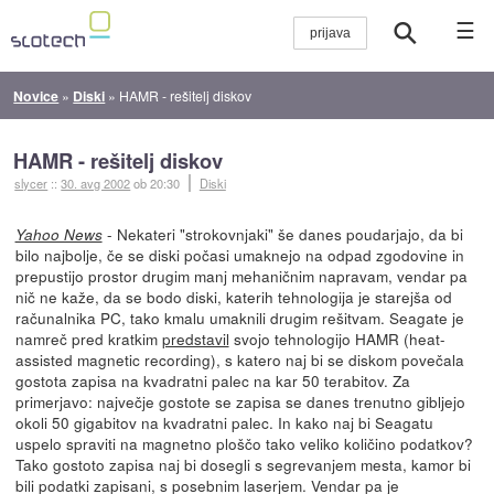
☰
Novice
»
Diski
»
HAMR - rešitelj diskov
HAMR - rešitelj diskov
slycer
::
30. avg 2002
ob 20:30
Diski
- Nekateri "strokovnjaki" še danes poudarjajo, da bi
Yahoo News
bilo najbolje, če se diski počasi umaknejo na odpad zgodovine in
prepustijo prostor drugim manj mehaničnim napravam, vendar pa
nič ne kaže, da se bodo diski, katerih tehnologija je starejša od
računalnika PC, tako kmalu umaknili drugim rešitvam. Seagate je
namreč pred kratkim
predstavil
svojo tehnologijo HAMR (heat-
assisted magnetic recording), s katero naj bi se diskom povečala
gostota zapisa na kvadratni palec na kar 50 terabitov. Za
primerjavo: največje gostote se zapisa se danes trenutno gibljejo
okoli 50 gigabitov na kvadratni palec. In kako naj bi Seagatu
uspelo spraviti na magnetno ploščo tako veliko količino podatkov?
Tako gostoto zapisa naj bi dosegli s segrevanjem mesta, kamor bi
bili podatki zapisani, s posebnim laserjem. Vendar pa je