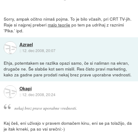
Sorry, ampak očitno nimaš pojma. To je bilo včasih, pri CRT TV-jih.
Raje si najprej preberi
malo teorije
po tem pa udrihaj z raznimi
'Pika.' ipd.
Azrael
::
12. dec 2008, 20:07
Ehja, potemtakem se razlika opazi samo, če si naliman na ekran,
drugače ne. Še slabše kot sem mislil. Res čisto pravi marketing,
kako za gadne pare prodati nekaj brez prave uporabne vrednosti.
Okapi
::
12. dec 2008, 20:24
nekaj brez prave uporabne vrednosti.
Kaj češ, eni uživajo v pravem domačem kinu, eni se pa tolažijo, da
je itak krneki, pa so vsi srečni:-)