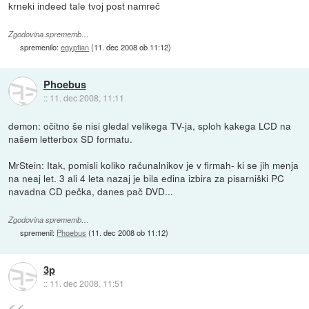
krneki indeed tale tvoj post namreč
Zgodovina sprememb…
spremenilo:
egyptian
(
11. dec 2008 ob 11:12
)
Phoebus
::
11. dec 2008, 11:11
demon: očitno še nisi gledal velikega TV-ja, sploh kakega LCD na
našem letterbox SD formatu.
MrStein: Itak, pomisli koliko računalnikov je v firmah- ki se jih menja
na neaj let. 3 ali 4 leta nazaj je bila edina izbira za pisarniški PC
navadna CD pečka, danes pač DVD...
Zgodovina sprememb…
spremenil:
Phoebus
(
11. dec 2008 ob 11:12
)
3p
::
11. dec 2008, 11:51