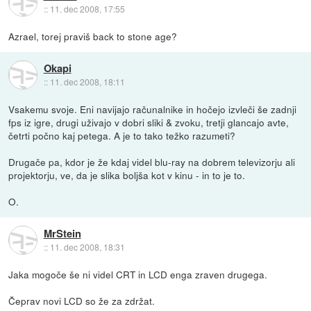
::
11. dec 2008, 17:55
Azrael, torej praviš back to stone age?
Okapi
::
11. dec 2008, 18:11
Vsakemu svoje. Eni navijajo računalnike in hočejo izvleči še zadnji
fps iz igre, drugi uživajo v dobri sliki & zvoku, tretji glancajo avte,
četrti počno kaj petega. A je to tako težko razumeti?
Drugače pa, kdor je že kdaj videl blu-ray na dobrem televizorju ali
projektorju, ve, da je slika boljša kot v kinu - in to je to.
O.
MrStein
::
11. dec 2008, 18:31
Jaka mogoče še ni videl CRT in LCD enga zraven drugega.
Čeprav novi LCD so že za zdržat.