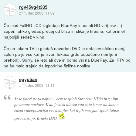
rgv45vg4t335
::
11. dec 2008, 11:09
Če maš FullHD LCD izgledajo BlueRay in ostali HD viri(mkv ...)
super, lahko gledaš precej od blizu in slika je krasna, kot bi imel
najboljši sedež v kinu.
Če na takem TV-ju gledaš navaden DVD je detaljev očitno manj,
sploh pa je vse kar je izven fokusa grdo popačeno (lomljeni
prehodi). Sorry, še leto ali dve in bomo vsi na BlueRay. Za IPTV bo
pa še malo trajalo da izpodrine fizične nosilce.
egyptian
::
11. dec 2008, 11:11
Js se zmeri ne zastopim v cem je sploh fora tega HDja in z njim
povezane navlake. K da je neki blazen vau zato k mas na konc v
enem videoposnetku vec detajlov kot ti jih mozgani sploh lahko
sprocesirajo. Krneki IMO.