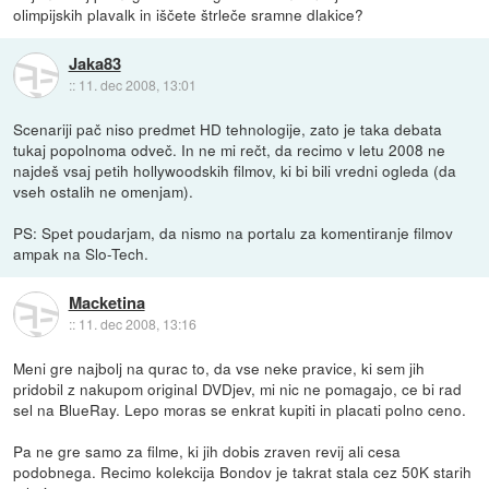
olimpijskih plavalk in iščete štrleče sramne dlakice?
Jaka83
::
11. dec 2008, 13:01
Scenariji pač niso predmet HD tehnologije, zato je taka debata
tukaj popolnoma odveč. In ne mi rečt, da recimo v letu 2008 ne
najdeš vsaj petih hollywoodskih filmov, ki bi bili vredni ogleda (da
vseh ostalih ne omenjam).
PS: Spet poudarjam, da nismo na portalu za komentiranje filmov
ampak na Slo-Tech.
Macketina
::
11. dec 2008, 13:16
Meni gre najbolj na qurac to, da vse neke pravice, ki sem jih
pridobil z nakupom original DVDjev, mi nic ne pomagajo, ce bi rad
sel na BlueRay. Lepo moras se enkrat kupiti in placati polno ceno.
Pa ne gre samo za filme, ki jih dobis zraven revij ali cesa
podobnega. Recimo kolekcija Bondov je takrat stala cez 50K starih