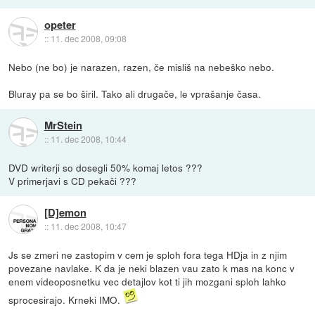
opeter
::
11. dec 2008, 09:08
Nebo (ne bo) je narazen, razen, če misliš na nebeško nebo.
Bluray pa se bo širil. Tako ali drugače, le vprašanje časa.
MrStein
::
11. dec 2008, 10:44
DVD writerji so dosegli 50% komaj letos ???
V primerjavi s CD pekači ???
[D]emon
::
11. dec 2008, 10:47
Js se zmeri ne zastopim v cem je sploh fora tega HDja in z njim
povezane navlake. K da je neki blazen vau zato k mas na konc v
enem videoposnetku vec detajlov kot ti jih mozgani sploh lahko
sprocesirajo. Krneki IMO.