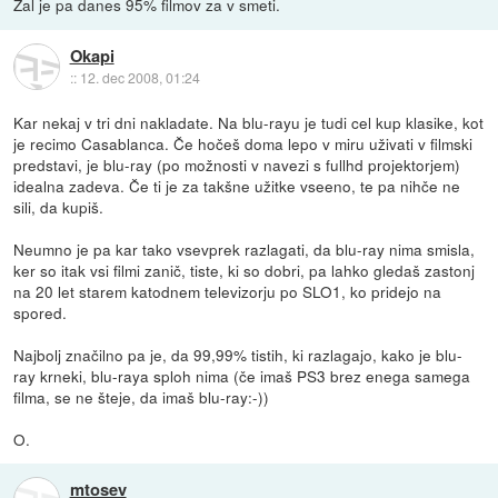
Žal je pa danes 95% filmov za v smeti.
Okapi
::
12. dec 2008, 01:24
Kar nekaj v tri dni nakladate. Na blu-rayu je tudi cel kup klasike, kot
je recimo Casablanca. Če hočeš doma lepo v miru uživati v filmski
predstavi, je blu-ray (po možnosti v navezi s fullhd projektorjem)
idealna zadeva. Če ti je za takšne užitke vseeno, te pa nihče ne
sili, da kupiš.
Neumno je pa kar tako vsevprek razlagati, da blu-ray nima smisla,
ker so itak vsi filmi zanič, tiste, ki so dobri, pa lahko gledaš zastonj
na 20 let starem katodnem televizorju po SLO1, ko pridejo na
spored.
Najbolj značilno pa je, da 99,99% tistih, ki razlagajo, kako je blu-
ray krneki, blu-raya sploh nima (če imaš PS3 brez enega samega
filma, se ne šteje, da imaš blu-ray:-))
O.
mtosev