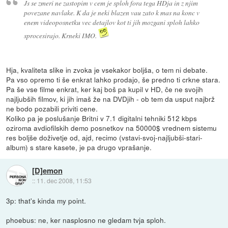
Js se zmeri ne zastopim v cem je sploh fora tega HDja in z njim
povezane navlake. K da je neki blazen vau zato k mas na konc v
enem videoposnetku vec detajlov kot ti jih mozgani sploh lahko
sprocesirajo. Krneki IMO.
Hja, kvaliteta slike in zvoka je vsekakor boljša, o tem ni debate.
Pa vso opremo ti še enkrat lahko prodajo, še predno ti crkne stara.
Pa še vse filme enkrat, ker kaj boš pa kupil v HD, če ne svojih
najljubših filmov, ki jih imaš že na DVDjih - ob tem da usput najbrž
ne bodo pozabili priviti cene.
Koliko pa je poslušanje Britni v 7.1 digitalni tehniki 512 kbps
oziroma avdiofilskih demo posnetkov na 50000$ vrednem sistemu
res boljše doživetje od, ajd, recimo (vstavi-svoj-najljubši-stari-
album) s stare kasete, je pa drugo vprašanje.
[D]emon
::
11. dec 2008, 11:53
3p: that's kinda my point.
phoebus: ne, ker nasplosno ne gledam tvja sploh.