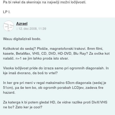
Pa bi rekel da skenirajo na največji možni ločljivosti.
LP I.
Azrael
::
12. dec 2008, 11:39
Wauu digitalizirali bodo.
Kolikokrat do sedaj? Plošče, magnetofonski trakovi. 8mm filmi,
kasete, BetaMax, VHS, CD, DVD, HD-DVD, Blu Ray? Za ovčke kot
nalašč. n+1 se jim lahko proda isto stvar.
Visoka ločljivost pride do izraza samo pri ogromnih diagonalah. In
kje imaš dvorano, da boš to vrtel?
In ker gre pri meni v regal maksimalno 63cm diagonala (sedaj je
51cm), pa še tem bo, ob ogromih porabah LCDjev, zadeva fire
hazard.
Za katerga k bi potem gledal HD, če vidne razlike proti DivX/VHS
ne bo? Zato ker je cool?