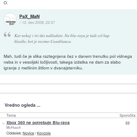
O.
PaX_MaN
::
12. dec 2008, 22:37
Kar nekaj v tri dni nakladate. Na blu-rayu je tudi cel kup
klasike, kot je recimo Casablanca.
Mah, tudi če je slika raztegnjena čez v danem trenutku pol vidnega
neba in v vesoljski ločljivosti, takega izdatka ne dam za slabo
igranje z metlinim štilom v dvanajsterniku.
Vredno ogleda ...
Tema
Sporočila
»
Xbox 360 ne potrebuje Blu-raya
33
McHusch
Oddelek:
Novice
/
Konzole