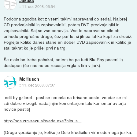
Jaka83
::
11. dec 2008, 06:54
Podobna zgodba kot z vsemi takimi napravami do sedaj. Najprej
CD predvajalniki in zapisovalniki, potem DVD predvajalniki in
zapisovalniki. Saj se vse ponavlja. Vse te naprave so bile ob
prihodu pregrešno drage, čez par let si jih pa lahko kupil za drobiž.
Poglejte koliko danes stane en dober DVD zapisovalnik in koliko je
stal takrat ko je prišel prvi na trg.
Še malo bo treba počakat, potem bo pa tudi Blu Ray poceni in
dostopen (če nas ne bo recesija vrgla s tira v jark).
McHusch
::
11. dec 2008, 07:07
[edit by gzibret - post se nanaša na brisane poste, vendar se mi
zdi dobro v izogib nadaljnjim komentarjem tale komentar avtorja
novice pustiti]
http://bos.zrc-sazu.si/c/ada.exe?hits_s...
(Drugo vprašanje je, koliko je Delo kredibilen vir modernega jezika.