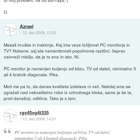
to tvoj problem, ne od blu-raya;-)
O.
Azrael
::
12. dec 2008, 13:33
Mesaš hruške in traktorje. Kaj ima veze ločljivost PC monitorja in
TV? Nobene, saj sta namembnosti popolnoma različni, čeprav
naivneži mislijo, da je to eno in isto. Ni.
PC monitor je namenjen buljenju od blizu, TV od daleč, minimalno 3
ali 4 kratnik diagonale. Pika.
Moti me pa to, da danes kvalitete izdelave ni več. Nekdaj smo se
zgražali nad nekvalitetno robo iz vzhodnega bloka, samo je še ta,
proti današnji, odlična. Tako je s tem.
rgv45vg4t335
::
12. dec 2008, 14:21
PC monitor je namenjen buljenju od blizu, TV od daleč,
minimalno 3 ali 4 kratnik diagonale. Pika.