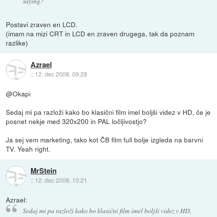
saying?
Postavi zraven en LCD.
(imam na mizi CRT in LCD en zraven drugega, tak da poznam
razlike)
Azrael
::
12. dec 2008, 09:28
@Okapi
Sedaj mi pa razloži kako bo klasični film imel boljši videz v HD, če je
posnet nekje med 320x200 in PAL ločljivostjo?
Ja sej vem marketing, tako kot ČB film full bolje izgleda na barvni
TV. Yeah right.
MrStein
::
12. dec 2008, 10:21
Azrael:
Sedaj mi pa razloži kako bo klasični film imel boljši videz v HD,