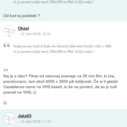
če je posnet nekje med 320x200 in PAL ločljivostjo?
Od kod ta podatek ?
Okapi
::
12. dec 2008, 10:31
Sedaj mi pa razloži kako bo klasični film imel boljši videz v HD,
če je posnet nekje med 320x200 in PAL ločljivostjo?
??
Kaj je s tabo? Filme od vekomaj snemajo na 35 mm film, ki ima,
preračunano, tam okoli 4000 x 3000 pik ločljivosti. Če si ti gledal
Casablanco samo na VHS kaseti, to še ne pomeni, da so jo tudi
posneli na VHS;-))
O.
Jaka83
::
12. dec 2008, 11:10