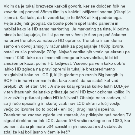
Vidim da je tukaj brezveze karkoli govorit, ker se določen folk ne
zaveda kaj pomeni 35mm film in v kakšni ločljivosti snema (Okapi je
izjema). Kaj šele, da bi vedeli kaj je to IMAX ali kaj podobnega.
Pejte zdej hitr googlat, da boste potem spet lahko pametni in
nabijal kako je HD samo marketing. Je marketing za tiste, ki pojma
nimajo kaj kupujejo, tisti ki pa vemo v čem je štos pa pač čakamo
na pravi trenutek za nabavo HD opreme. Trenutno imam doma
samo en dovolj zmogljiv računalnik za poganjanje 1080p izvora,
ostali za silo prebavijo 720p. Največ vertikalnih vrstic na ekranu pa
imam 1050, tako da nimam niti enega prikazovalnika, ki bi bil
zmožen prikazat polno HD ločljivost. Vseeno pa vem kako dobro
lahko HD zgleda na pravi opremi in tukaj je brezpredmetno
razglabljat kako so LCD-ji, ki jih gledate po raznih Big bangih in
BOF-ih in harvi normanih itd. tako zanič, da so slabši kot vaš
preljubi 20 let stari CRT. A ste se kdaj vprašali koliko tistih LCD-jev
v teh štacunah dejansko prikazuje polni HD izvor oziroma koliko jih
je zmožnih prikazat polno HD ločljivost? Obstaja neka zadeva, ki
se ji reče upscaling in skoraj vsak nov LCD ekran z ločljivostjo
večjo od izvorne bo to počel - eni bolj, drugi manj uspešno.
Zaenkrat pa zadeva zgleda kot zmazek, če priklopite naš beden TV
signal direktno na tak LCD. Jasno 576 vrstic raztegne na 1080, kar
pomeni, da si jih mora 504 izmislit in jih našopat med ostale. Je
zdaj že kaj bolj jasno v čem je keč?