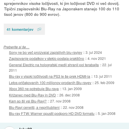
sprejemnikov visoke ločljivosti, ki jim ločljivost DVD ni več dovolj.
Tipični zapisovalniki Blu-Ray na Japonskem stanejo 100 do 110
tisoč jenov (800 do 900 evrov).
41 komentarjev
Preberite si še…
Sony ne bo več proizvajal zapisljivih blu-rayjev
::
3. jul 2024
Zapisovanje podatkov v steklo postaja praktično
::
4. nov 2021
General Electric na holografski medij shranil pol terabajta
::
22. jul
2011
Blu-ray v visoki ločljivosti na PS3 le še prek HDMI-ja
::
13. jul 2011
Letos pričakovanih 100 milijonov prodanih Blu-rayev
::
25. feb 2009
Xbox 360 ne potrebuje Blu-raya
::
13. jan 2009
Križanec med Blu-Ray in DVD
::
26. dec 2008
Kam so šli vsi Blu-Rayi?
::
27. nov 2008
Blu-Rayi cenejši, a nepriljubljeni
::
22. nov 2008
Blu-ray FTW: Warner opustil podporo HD DVD formatu
::
5. jan 2008