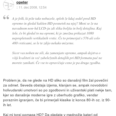
opeter
::
11. dec 2008, 12:54
A je folk, ki piše take nebuzole, sploh že kdaj sedel pred HD
opremo in gledal kakšen HD posnetek na njej? Meni se že na
navadnem non-hd LCD-ju zdi slika boljša in bolj detajlna. Kaj
šele, če bi gledal to na opremi, ki je zmožna prikazat 1080
neprepletenih vertikalnih vrstic. Če to primerjaš s 576 ali celo
480 vrsticami, se le te zdijo nekako mizerne.
Sicer vas noben ne sili, da zamenjate opremo, ampak dejstva o
višji kvaliteti in več zabeleženih detajlih pri HD formatu pač ne
morete zanikati. Če vse to opravičuje ceno je pa druga zgodba.
Problem je, da ne glede na HD sliko so današnji film žal povečini
za odmet. Seveda obstaja izjema, klanjam se, ampak novodobni
holivudarski umotvori so po zgodbovni in uživantski plati nekje tam,
kjer so današnje moderne igre z uberhudo grafiko, vendar
poraznim igranjem, če bi primerjali klasike iz konca 80-ih oz. iz 90-
ih let.
Kaj mi torej pomaga HD? Da gledate v mednožje kateri od