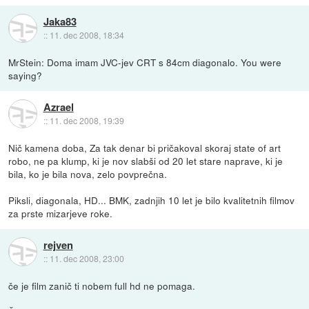
Jaka83
::
11. dec 2008, 18:34
MrStein: Doma imam JVC-jev CRT s 84cm diagonalo. You were
saying?
Azrael
::
11. dec 2008, 19:39
Nič kamena doba, Za tak denar bi pričakoval skoraj state of art
robo, ne pa klump, ki je nov slabši od 20 let stare naprave, ki je
bila, ko je bila nova, zelo povprečna.
Piksli, diagonala, HD... BMK, zadnjih 10 let je bilo kvalitetnih filmov
za prste mizarjeve roke.
rejven
::
11. dec 2008, 23:00
če je film zanič ti nobem full hd ne pomaga.