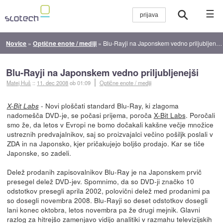
☰
Novice
»
Optične enote / mediji
»
Blu-Rayji na Japonskem vedno priljubljenejši
Blu-Rayji na Japonskem vedno priljubljenejši
Matej Huš
::
11. dec 2008
ob 01:09
Optične enote / mediji
- Novi ploščati standard Blu-Ray, ki zlagoma
X-Bit Labs
nadomešča DVD-je, se počasi prijema, poroča
X-Bit Labs
. Poročali
smo že, da letos v Evropi ne bomo dočakali kakšne večje množice
ustreznih predvajalnikov, saj so proizvajalci večino pošiljk poslali v
ZDA in na Japonsko, kjer pričakujejo boljšo prodajo. Kar se tiče
Japonske, so zadeli.
Delež prodanih zapisovalnikov Blu-Ray je na Japonskem prvič
presegel delež DVD-jev. Spomnimo, da so DVD-ji značko 10
odstotkov presegli aprila 2002, polovični delež med prodanimi pa
so dosegli novembra 2008. Blu-Rayji so deset odstotkov dosegli
lani konec oktobra, letos novembra pa že drugi mejnik. Glavni
razlog za hitrejšo zamenjavo vidijo analitiki v razmahu televizijskih