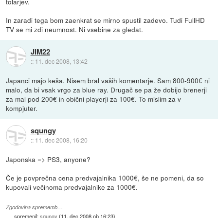
tolarjev.
In zaradi tega bom zaenkrat se mirno spustil zadevo. Tudi FullHD
TV se mi zdi neumnost. Ni vsebine za gledat.
JIM22
::
11. dec 2008, 13:42
Japanci majo keša. Nisem bral vaših komentarje. Sam 800-900€ ni
malo, da bi vsak vrgo za blue ray. Drugač se pa že dobijo brenerji
za mal pod 200€ in obični playerji za 100€. To mislim za v
kompjuter.
squngy
::
11. dec 2008, 16:20
Japonska => PS3, anyone?
Če je povprečna cena predvajalnika 1000€, še ne pomeni, da so
kupovali večinoma predvajalnike za 1000€.
Zgodovina sprememb…
spremenil:
squngy
(
11. dec 2008 ob 16:23
)