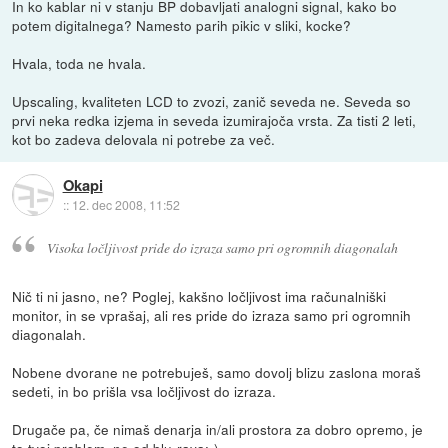
In ko kablar ni v stanju BP dobavljati analogni signal, kako bo
potem digitalnega? Namesto parih pikic v sliki, kocke?
Hvala, toda ne hvala.
Upscaling, kvaliteten LCD to zvozi, zanič seveda ne. Seveda so
prvi neka redka izjema in seveda izumirajoča vrsta. Za tisti 2 leti,
kot bo zadeva delovala ni potrebe za več.
Okapi
::
12. dec 2008, 11:52
Visoka ločljivost pride do izraza samo pri ogromnih diagonalah
Nič ti ni jasno, ne? Poglej, kakšno ločljivost ima računalniški
monitor, in se vprašaj, ali res pride do izraza samo pri ogromnih
diagonalah.
Nobene dvorane ne potrebuješ, samo dovolj blizu zaslona moraš
sedeti, in bo prišla vsa ločljivost do izraza.
Drugače pa, če nimaš denarja in/ali prostora za dobro opremo, je