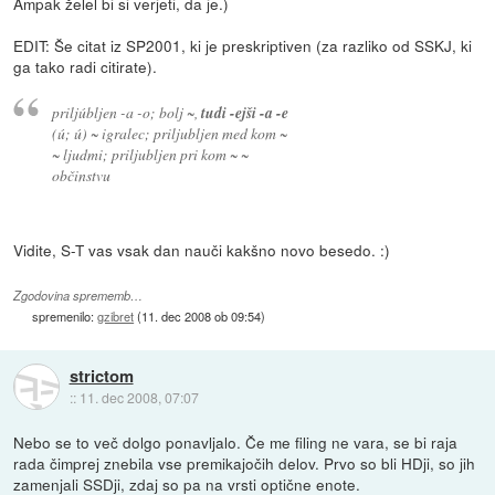
Ampak želel bi si verjeti, da je.)
EDIT: Še citat iz SP2001, ki je preskriptiven (za razliko od SSKJ, ki
ga tako radi citirate).
priljúbljen -a -o; bolj ~,
tudi -ejši -a -e
(ú; ú) ~ igralec; priljubljen med kom ~
~ ljudmi; priljubljen pri kom ~ ~
občinstvu
Vidite, S-T vas vsak dan nauči kakšno novo besedo. :)
Zgodovina sprememb…
spremenilo:
gzibret
(
11. dec 2008 ob 09:54
)
strictom
::
11. dec 2008, 07:07
Nebo se to več dolgo ponavljalo. Če me filing ne vara, se bi raja
rada čimprej znebila vse premikajočih delov. Prvo so bli HDji, so jih
zamenjali SSDji, zdaj so pa na vrsti optične enote.