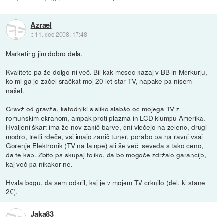
Azrael
::
11. dec 2008, 17:48
Marketing jim dobro dela.
Kvalitete pa že dolgo ni več. Bil kak mesec nazaj v BB in Merkurju,
ko mi ga je začel sračkat moj 20 let star TV, napake pa nisem
našel.
Gravž od gravža, katodniki s sliko slabšo od mojega TV z
romunskim ekranom, ampak proti plazma in LCD klumpu Amerika.
Hvaljeni škart ima že nov zanič barve, eni vlečejo na zeleno, drugi
modro, tretji rdeče, vsi imajo zanič tuner, porabo pa na ravni vsaj
Gorenje Elektronik (TV na lampe) ali še več, seveda s tako ceno,
da te kap. Zbito pa skupaj toliko, da bo mogoče zdržalo garancijo,
kaj več pa nikakor ne.
Hvala bogu, da sem odkril, kaj je v mojem TV crknilo (del. ki stane
2€).
Jaka83