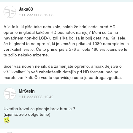
Jaka83
::
11. dec 2008, 12:08
A je folk, ki piše take nebuzole, sploh že kdaj sedel pred HD
opremo in gledal kakšen HD posnetek na njej? Meni se že na
navadnem non-hd LCD-ju zdi slika boljša in bolj detajlna. Kaj šele,
če bi gledal to na opremi, ki je zmožna prikazat 1080 neprepletenih
vertikalnih vrstic. Če to primerjaš s 576 ali celo 480 vrsticami, se le
te zdijo nekako mizerne.
Sicer vas noben ne sili, da zamenjate opremo, ampak dejstva o
višji kvaliteti in več zabeleženih detajlih pri HD formatu pač ne
morete zanikati. Če vse to opravičuje ceno je pa druga zgodba.
MrStein
::
11. dec 2008, 12:42
Uvedba kazni za pisanje brez branja ?
(izjema: zelo dolge teme)