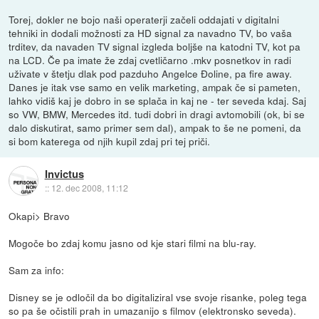
Torej, dokler ne bojo naši operaterji začeli oddajati v digitalni
tehniki in dodali možnosti za HD signal za navadno TV, bo vaša
trditev, da navaden TV signal izgleda boljše na katodni TV, kot pa
na LCD. Če pa imate že zdaj cvetličarno .mkv posnetkov in radi
uživate v štetju dlak pod pazduho Angelce Đoline, pa fire away.
Danes je itak vse samo en velik marketing, ampak če si pameten,
lahko vidiš kaj je dobro in se splača in kaj ne - ter seveda kdaj. Saj
so VW, BMW, Mercedes itd. tudi dobri in dragi avtomobili (ok, bi se
dalo diskutirat, samo primer sem dal), ampak to še ne pomeni, da
si bom katerega od njih kupil zdaj pri tej priči.
Invictus
::
12. dec 2008, 11:12
Okapi> Bravo
Mogoče bo zdaj komu jasno od kje stari filmi na blu-ray.
Sam za info:
Disney se je odločil da bo digitaliziral vse svoje risanke, poleg tega
so pa še očistili prah in umazanijo s filmov (elektronsko seveda).