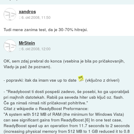
xandros
::
6. okt 2008, 11:50
Tudi mene zanima test, da je 30-70% hitrejsi.
MrStein
::
6. okt 2008, 12:00
OK, sem zdaj prebral do konca (vsebina je bila po pričakovanjih,
Vlady-ja pač že poznam).
- popravki: itak da imam vse up to date
(vključno z driveri)
- "Readyboost ti dosti pospeši zadevo, še posebi, ko ga uporabljaš
pri majhnih datotekah. Rabiš pa seveda hiter usb ključ oz. flash.
Če ga nimaš nimaš niti pričakovat pohitritve."
Citat z wikipedie o ReadyBoost Preformance:
"A system with 512 MB of RAM (the minimum for Windows Vista)
can see significant gains from ReadyBoost.[6] In one test case,
ReadyBoost sped up an operation from 11.7 seconds to 2 seconds
(increasing physical memory from 512 MB to 1 GB reduced it to 0.8