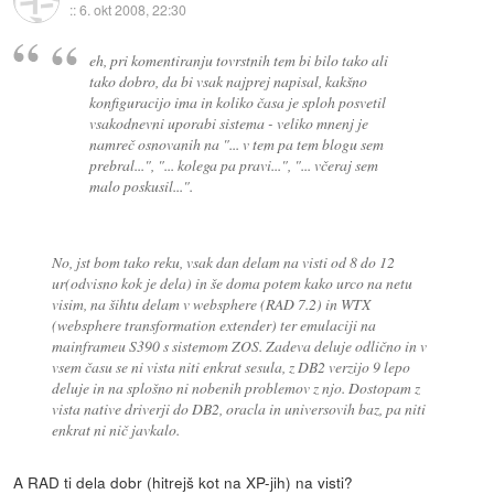
::
6. okt 2008, 22:30
eh, pri komentiranju tovrstnih tem bi bilo tako ali
tako dobro, da bi vsak najprej napisal, kakšno
konfiguracijo ima in koliko časa je sploh posvetil
vsakodnevni uporabi sistema - veliko mnenj je
namreč osnovanih na "... v tem pa tem blogu sem
prebral...", "... kolega pa pravi...", "... včeraj sem
malo poskusil...".
No, jst bom tako reku, vsak dan delam na visti od 8 do 12
ur(odvisno kok je dela) in še doma potem kako urco na netu
visim, na šihtu delam v websphere (RAD 7.2) in WTX
(websphere transformation extender) ter emulaciji na
mainframeu S390 s sistemom ZOS. Zadeva deluje odlično in v
vsem času se ni vista niti enkrat sesula, z DB2 verzijo 9 lepo
deluje in na splošno ni nobenih problemov z njo. Dostopam z
vista native driverji do DB2, oracla in universovih baz, pa niti
enkrat ni nič javkalo.
A RAD ti dela dobr (hitrejš kot na XP-jih) na visti?