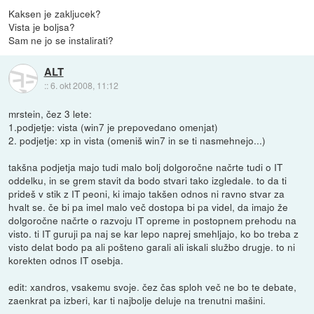
Kaksen je zakljucek?
Vista je boljsa?
Sam ne jo se instalirati?
ALT
::
6. okt 2008, 11:12
mrstein, čez 3 lete:
1.podjetje: vista (win7 je prepovedano omenjat)
2. podjetje: xp in vista (omeniš win7 in se ti nasmehnejo...)
takšna podjetja majo tudi malo bolj dolgoročne načrte tudi o IT
oddelku, in se grem stavit da bodo stvari tako izgledale. to da ti
prideš v stik z IT peoni, ki imajo takšen odnos ni ravno stvar za
hvalt se. če bi pa imel malo več dostopa bi pa videl, da imajo že
dolgoročne načrte o razvoju IT opreme in postopnem prehodu na
visto. ti IT guruji pa naj se kar lepo naprej smehljajo, ko bo treba z
visto delat bodo pa ali pošteno garali ali iskali službo drugje. to ni
korekten odnos IT osebja.
edit: xandros, vsakemu svoje. čez čas sploh več ne bo te debate,
zaenkrat pa izberi, kar ti najbolje deluje na trenutni mašini.