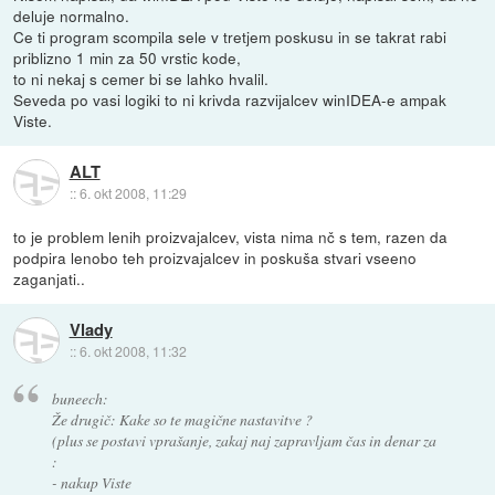
deluje normalno.
Ce ti program scompila sele v tretjem poskusu in se takrat rabi
priblizno 1 min za 50 vrstic kode,
to ni nekaj s cemer bi se lahko hvalil.
Seveda po vasi logiki to ni krivda razvijalcev winIDEA-e ampak
Viste.
ALT
::
6. okt 2008, 11:29
to je problem lenih proizvajalcev, vista nima nč s tem, razen da
podpira lenobo teh proizvajalcev in poskuša stvari vseeno
zaganjati..
Vlady
::
6. okt 2008, 11:32
buneech:
Že drugič: Kake so te magične nastavitve ?
(plus se postavi vprašanje, zakaj naj zapravljam čas in denar za
:
- nakup Viste