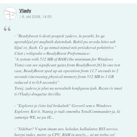
Vlady
::
6. okt 2008, 14:55
- "Readyboost ti dosti pospeši zadevo, še posebi, ko ga
uporabljaš pri majhnih datotekah. Rabiš pa seveda hiter usb
ključ oz. flash. Če ga nimaš nimaš niti pričakovat pohitritve."
Citat z wikipedie o ReadyBoost Preformance:
"A system with 512 MB of RAM (the minimum for Windows
Vista) can see significant gains from ReadyBoost.[6] In one test
case, ReadyBoost sped up an operation from 11.7 seconds to 2
seconds (increasing physical memory from 512 MB to 1 GB
reduced it to 0.8 seconds)"
Torej, zadeva je plus na nerealnih konfiguracijah. Razen če imaš
ti (Vlady) drugačne številke.
- "Explorer je čisto kul brskalnik" Govoril sem o Windows
Explorer. Kot ti. Namig je tudi omemba TotalCommander-ja, ki
zamenja WE, ne pa IE...
- "Sidebar? V njem imam uro, koledar, kalkulator, RSS novice,
borzni index, metre za CPU, RAM in mrežo,... ni mi treba več