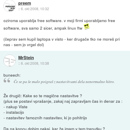
preem
::
6. okt 2008, 10:32
oziroma uporablja free software. v moji firmi uporabljamo free
software, sva samo 2 sicer, ampak linux ftw
(čeprav sem kupil laptopa v visto - ker drugače tko ne moreš pri
nas - sem jo vrgel dol)
MrStein
::
6. okt 2008, 10:38
buneech:
Če se pa še malo poigraš z nastavitvami dela nenormalno hitro.
Že drugič: Kake so te magične nastavitve ?
(plus se postavi vprašanje, zakaj naj zapravljam čas in denar za :
- nakup Viste
- instalacijo
- nastavitev famoznih nastavitev, ki jo pohitrijo
Da na koncu dobim nekaj, kar že imam v tem trenutku ?