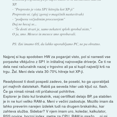
XP.
- "Preprosto je vista SP1 hitrejša kot XP-ji"
Preprosto ni. (glej zgoraj o magičnih nastavitvah)
- "podpora večjedrnim procesorjem"
Daj ne hecaj se...
- "Še dosti stvari je, samo nekateri sploh sprobal niste,"
O ja, smo. Mesece in mesece smo sprobavali.
PS: Eni imamo OS, da lahko uporabljamo PC, ne pa obratno.
Najprej si kup spodoben HW za poganjat visto, pol si namesti vse
porpavke vlkkjučno z SP1 in inštaliraj najnovejše driverje. Če ti ne
dela nesi računalnik nazaj v trgovino ali pa si kupil največji krš na
trgu. Žal. Meni dela vista 30-70% hitreje kot XP-ji.
Readyboost ti dosti pospeši zadevo, še posebi, ko ga uporabljaš
pri majhnih datotekah. Rabiš pa seveda hiter usb ključ oz. flash.
Če ga nimaš nimaš niti pričakovat pohitritve.
Explorer je čisto kul brskalnik, vsaj certifikati delajo BP, pa stabilen
je in ne kuri veliko RAM-a. Meni v večini zadostuje. Mozillo imam da
lahko preverim narejen izdelek tudi na drugem brskalniku, kar
zahteva služba. Sidebar? V njem imam uro, koledar, kalkulator,
RSS novice, borzni index, metre za CPU, RAM in mrežo,... ni mi