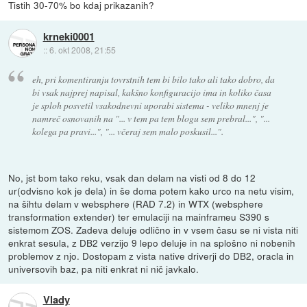
Tistih 30-70% bo kdaj prikazanih?
krneki0001
::
6. okt 2008, 21:55
eh, pri komentiranju tovrstnih tem bi bilo tako ali tako dobro, da
bi vsak najprej napisal, kakšno konfiguracijo ima in koliko časa
je sploh posvetil vsakodnevni uporabi sistema - veliko mnenj je
namreč osnovanih na "... v tem pa tem blogu sem prebral...", "...
kolega pa pravi...", "... včeraj sem malo poskusil...".
No, jst bom tako reku, vsak dan delam na visti od 8 do 12
ur(odvisno kok je dela) in še doma potem kako urco na netu visim,
na šihtu delam v websphere (RAD 7.2) in WTX (websphere
transformation extender) ter emulaciji na mainframeu S390 s
sistemom ZOS. Zadeva deluje odlično in v vsem času se ni vista niti
enkrat sesula, z DB2 verzijo 9 lepo deluje in na splošno ni nobenih
problemov z njo. Dostopam z vista native driverji do DB2, oracla in
universovih baz, pa niti enkrat ni nič javkalo.
Vlady