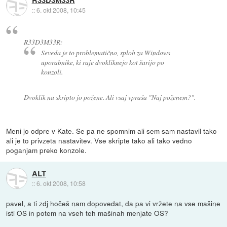
R33D3M33R
::
6. okt 2008, 10:45
R33D3M33R:
Seveda je to problematično, sploh za Windows
uporabnike, ki raje dvokliknejo kot šarijo po
konzoli.
Dvoklik na skripto jo požene. Ali vsaj vpraša "Naj poženem?".
Meni jo odpre v Kate. Se pa ne spomnim ali sem sam nastavil tako
ali je to privzeta nastavitev. Vse skripte tako ali tako vedno
poganjam preko konzole.
ALT
::
6. okt 2008, 10:58
pavel, a ti zdj hočeš nam dopovedat, da pa vi vržete na vse mašine
isti OS in potem na vseh teh mašinah menjate OS?