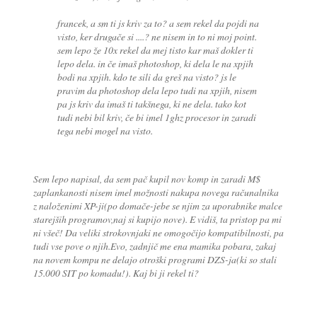
francek, a sm ti js kriv za to? a sem rekel da pojdi na
visto, ker drugače si ....? ne nisem in to ni moj point.
sem lepo že 10x rekel da mej tisto kar maš dokler ti
lepo dela. in če imaš photoshop, ki dela le na xpjih
bodi na xpjih. kdo te sili da greš na visto? js le
pravim da photoshop dela lepo tudi na xpjih, nisem
pa js kriv da imaš ti takšnega, ki ne dela. tako kot
tudi nebi bil kriv, če bi imel 1ghz procesor in zaradi
tega nebi mogel na visto.
Sem lepo napisal, da sem pač kupil nov komp in zaradi M$
zaplankanosti nisem imel možnosti nakupa novega računalnika
z naloženimi XP-ji(po domače-jebe se njim za uporabnike malce
starejših programov,naj si kupijo nove). E vidiš, ta pristop pa mi
ni všeč! Da veliki strokovnjaki ne omogočijo kompatibilnosti, pa
tudi vse pove o njih.Evo, zadnjič me ena mamika pobara, zakaj
na novem kompu ne delajo otroški programi DZS-ja(ki so stali
15.000 SIT po komadu!). Kaj bi ji rekel ti?