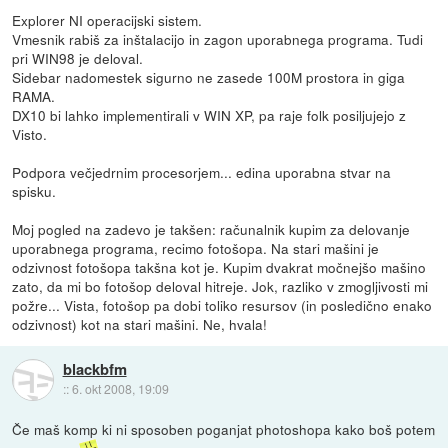
Explorer NI operacijski sistem.
Vmesnik rabiš za inštalacijo in zagon uporabnega programa. Tudi
pri WIN98 je deloval.
Sidebar nadomestek sigurno ne zasede 100M prostora in giga
RAMA.
DX10 bi lahko implementirali v WIN XP, pa raje folk posiljujejo z
Visto.
Podpora večjedrnim procesorjem... edina uporabna stvar na
spisku.
Moj pogled na zadevo je takšen: računalnik kupim za delovanje
uporabnega programa, recimo fotošopa. Na stari mašini je
odzivnost fotošopa takšna kot je. Kupim dvakrat močnejšo mašino
zato, da mi bo fotošop deloval hitreje. Jok, razliko v zmogljivosti mi
požre... Vista, fotošop pa dobi toliko resursov (in posledično enako
odzivnost) kot na stari mašini. Ne, hvala!
blackbfm
::
6. okt 2008, 19:09
Če maš komp ki ni sposoben poganjat photoshopa kako boš potem