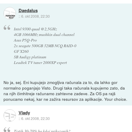
Daedalus
::
6. okt 2008, 22:30
Intel 9300 quad @2,5GHz
4GB 1066MHz mushkin dual channel
Asus P5Q-Pro
2x seagate 500GB 32MB NCQ RAID-0
GF X260
SB Audigy platinum
Leadtek TV tuner 2000XP expert
No ja, sej. Eni kupujejo zmogljiva računala za to, da lahko gor
normalno poganjajo Visto. Drugi taka računala kupujemo zato, da
na njih čimhitreje računamo zahtevne zadeve. Za OS pa rajš
ponucamo nekaj, kar ne zažira resursov za aplikacije. Your choice.
Vlady
::
6. okt 2008, 22:30
Tistih 30-70% bo kdaj prikazanih?