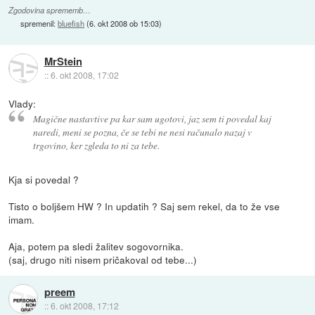
Zgodovina sprememb…
spremenil:
bluefish
(
6. okt 2008 ob 15:03
)
MrStein
::
6. okt 2008, 17:02
Vlady:
Magične nastavtive pa kar sam ugotovi, jaz sem ti povedal kaj
naredi, meni se pozna, če se tebi ne nesi računalo nazaj v
trgovino, ker zgleda to ni za tebe.
Kja si povedal ?
Tisto o boljšem HW ? In updatih ? Saj sem rekel, da to že vse
imam.
Aja, potem pa sledi žalitev sogovornika.
(saj, drugo niti nisem pričakoval od tebe...)
preem
::
6. okt 2008, 17:12