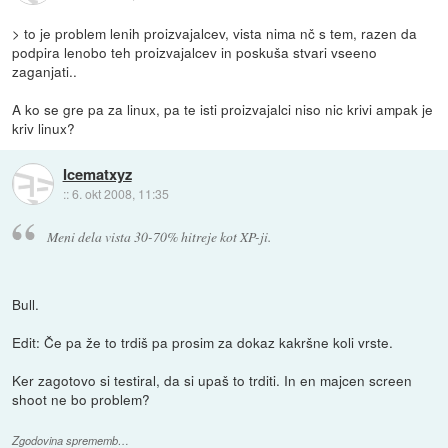
> to je problem lenih proizvajalcev, vista nima nč s tem, razen da
podpira lenobo teh proizvajalcev in poskuša stvari vseeno
zaganjati..
A ko se gre pa za linux, pa te isti proizvajalci niso nic krivi ampak je
kriv linux?
Icematxyz
::
6. okt 2008, 11:35
Meni dela vista 30-70% hitreje kot XP-ji.
Bull.
Edit: Če pa že to trdiš pa prosim za dokaz kakršne koli vrste.
Ker zagotovo si testiral, da si upaš to trditi. In en majcen screen
shoot ne bo problem?
Zgodovina sprememb…