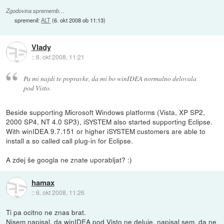
Zgodovina sprememb…
spremenil:
ALT
(
6. okt 2008 ob 11:13
)
Vlady
::
6. okt 2008, 11:21
Pa mi najdi te popravke, da mi bo winIDEA normalno delovala
pod Visto.
Beside supporting Microsoft Windows platforms (Vista, XP SP2,
2000 SP4, NT 4.0 SP3), iSYSTEM also started supporting Eclipse.
With winIDEA 9.7.151 or higher iSYSTEM customers are able to
install a so called call plug-in for Eclipse.
A zdej še googla ne znate uporabljat? :)
hamax
::
6. okt 2008, 11:26
Ti pa ocitno ne znas brat.
Nisem napisal, da winIDEA pod Visto ne deluje, napisal sem, da ne