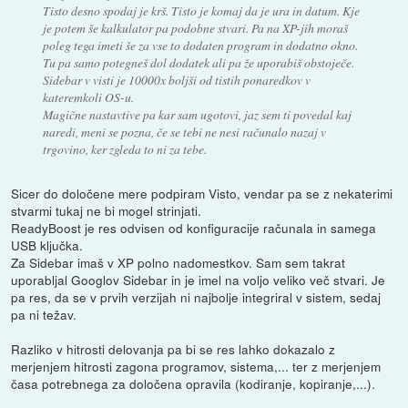
Tisto desno spodaj je krš. Tisto je komaj da je ura in datum. Kje
je potem še kalkulator pa podobne stvari. Pa na XP-jih moraš
poleg tega imeti še za vse to dodaten program in dodatno okno.
Tu pa samo potegneš dol dodatek ali pa že uporabiš obstoječe.
Sidebar v visti je 10000x boljši od tistih ponaredkov v
kateremkoli OS-u.
Magične nastavtive pa kar sam ugotovi, jaz sem ti povedal kaj
naredi, meni se pozna, če se tebi ne nesi računalo nazaj v
trgovino, ker zgleda to ni za tebe.
Sicer do določene mere podpiram Visto, vendar pa se z nekaterimi
stvarmi tukaj ne bi mogel strinjati.
ReadyBoost je res odvisen od konfiguracije računala in samega
USB ključka.
Za Sidebar imaš v XP polno nadomestkov. Sam sem takrat
uporabljal Googlov Sidebar in je imel na voljo veliko več stvari. Je
pa res, da se v prvih verzijah ni najbolje integriral v sistem, sedaj
pa ni težav.
Razliko v hitrosti delovanja pa bi se res lahko dokazalo z
merjenjem hitrosti zagona programov, sistema,... ter z merjenjem
časa potrebnega za določena opravila (kodiranje, kopiranje,...).