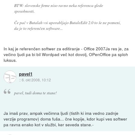
BTW: slovenske firme niso ravno neka referenca glede
sposobnosti.
Če pač v Butalah vsi uporabljajo ButaleEdit 2.0 to še ne pomeni,
da je to referenčen software...
In kaj je referenčen softwer za editiranje - Office 2007Ja res je, za
večino ljudi pa bi bil Wordpad več kot dovolj, OPenOffice pa sploh
luksus.
pavel1
::
6. okt 2008, 10:12
pavel, tudi doma te stane!
Ja imaš prav, ampak večimna ljudi (tistih ki ima vedno zadnje
verzije programov) doma fuša... čne kopije, kdor kupi ves softwer
pa ravna enako kot v službi, ker seveda stane.-