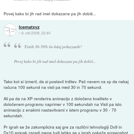
Povej kako bi jih rad imel dokazane pa jih dobiš...
Icematxyz
::
6. okt 2008, 22:40
Tistih 30-70% bo kdaj prikazanih?
Povej kako bi jih rad imel dokazane pa jih dobiš...
Tako kot si izmeril, da si postavil trditev. Pač nevem na xp da nekaj
računa 100 sekund na visti pa med 30 in 70 sekund.
Ali pa da na XP renderira animacijo z določeno kvaliteto v
določenem programu naprimer v 100 sekundah na Visti pa isto
animacijo z enakimi nastavitvami v istem programu v 30 - 70
sekundah.
Pr igrah se že zakomplicira saj gre za različni tehnologiji Dx9 in
Dx10 ampak zaradi mene tudi lahko se v igrah pokaže screenshot