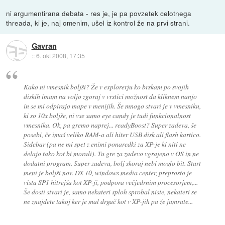
ni argumentirana debata - res je, je pa povzetek celotnega
threada, ki je, naj omenim, ušel iz kontrol že na prvi strani.
Gavran
::
6. okt 2008, 17:35
Kako ni vmesnik boljši? Že v explorerju ko brskam po svojih
diskih imam na voljo zgoraj v vrstici možnost da kliknem nanjo
in se mi odpirajo mape v menijih. Še mnogo stvari je v vmesniku,
ki so 10x boljše, ni vse samo eye candy je tudi funkcionalnost
vmesnika. Ok, pa gremo naprej... readyBoost? Super zadeva, še
posebi, če imaš veliko RAM-a ali hiter USB disk ali flash kartico.
Sidebar (pa ne mi spet z enimi ponaredki za XP-je ki niti ne
delajo tako kot bi morali). Tu gre za zadevo vgrajeno v OS in ne
dodatni program. Super zadeva, bolj skoraj nebi moglo bit. Start
meni je boljši nov. DX 10, windows media center, preprosto je
vista SP1 hitrejša kot XP-ji, podpora večjedrnim procesorjem,...
Še dosti stvari je, samo nekateri sploh sprobal niste, nekateri se
ne znajdete takoj ker je mal drgač kot v XP-jih pa že jamrate...