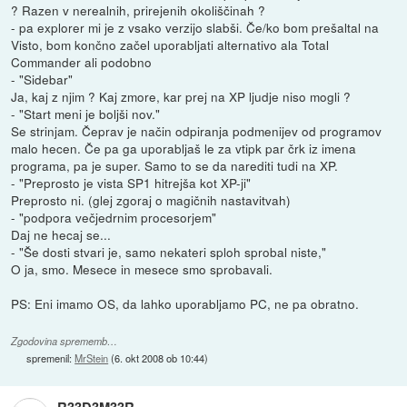
? Razen v nerealnih, prirejenih okoliščinah ?
- pa explorer mi je z vsako verzijo slabši. Če/ko bom prešaltal na
Visto, bom končno začel uporabljati alternativo ala Total
Commander ali podobno
- "Sidebar"
Ja, kaj z njim ? Kaj zmore, kar prej na XP ljudje niso mogli ?
- "Start meni je boljši nov."
Se strinjam. Čeprav je način odpiranja podmenijev od programov
malo hecen. Če pa ga uporabljaš le za vtipk par črk iz imena
programa, pa je super. Samo to se da narediti tudi na XP.
- "Preprosto je vista SP1 hitrejša kot XP-ji"
Preprosto ni. (glej zgoraj o magičnih nastavitvah)
- "podpora večjedrnim procesorjem"
Daj ne hecaj se...
- "Še dosti stvari je, samo nekateri sploh sprobal niste,"
O ja, smo. Mesece in mesece smo sprobavali.
PS: Eni imamo OS, da lahko uporabljamo PC, ne pa obratno.
Zgodovina sprememb…
spremenil:
MrStein
(
6. okt 2008 ob 10:44
)