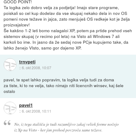
GOOD POINT!
Ta logika zelo dobro velja za podjetja! Imajo stare programe,
poiskali so cel kup dodelav da vse skupaj nekako dela in nov OS
pomeni nove težave in jajca, zato menjuješ OS redkeje kot je želja
proizvajalcev!
Še kakšno 1-2 leti bomo nalagaloi XP, potem pa prtide prehod vseh
sistemov skupaj (v recimo pol leta) na Visto ali WIndows 7 ali
karkoli bo ime. In jasno da že sedaj nove PCje kupujemo take, da
lahko ženejo VIsto, samo gor dajemo XP.
trnvpeti
::
6. okt 2008, 10:07
pavel, te spet lahko popravim, ta logika velja tudi za doma
za tiste, ki to ne velja, tako nimajo niti licencnih winsev, kaj šele
ostalo
pavel1
::
6. okt 2008, 10:11
No, iz tega stališča je tudi razumljivo zakaj veliek forme nočejo
iz Xp na Visto - ker jim prehod povzroča same težave.