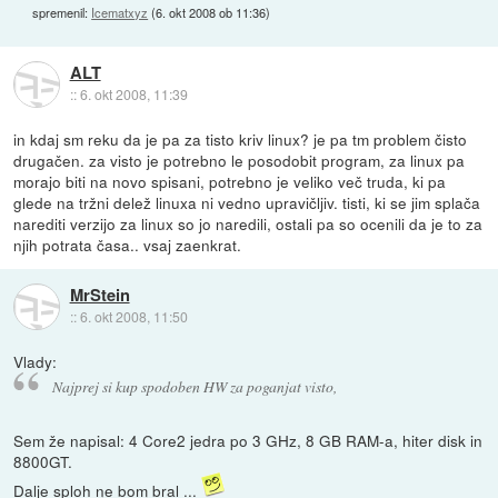
spremenil:
Icematxyz
(
6. okt 2008 ob 11:36
)
ALT
::
6. okt 2008, 11:39
in kdaj sm reku da je pa za tisto kriv linux? je pa tm problem čisto
drugačen. za visto je potrebno le posodobit program, za linux pa
morajo biti na novo spisani, potrebno je veliko več truda, ki pa
glede na tržni delež linuxa ni vedno upravičljiv. tisti, ki se jim splača
narediti verzijo za linux so jo naredili, ostali pa so ocenili da je to za
njih potrata časa.. vsaj zaenkrat.
MrStein
::
6. okt 2008, 11:50
Vlady:
Najprej si kup spodoben HW za poganjat visto,
Sem že napisal: 4 Core2 jedra po 3 GHz, 8 GB RAM-a, hiter disk in
8800GT.
Dalje sploh ne bom bral ...