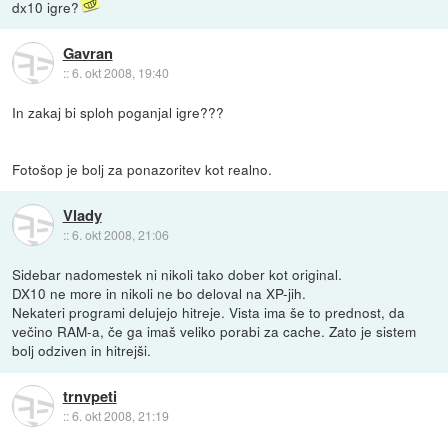
dx10 igre?
Gavran
::
6. okt 2008, 19:40
In zakaj bi sploh poganjal igre???
Fotošop je bolj za ponazoritev kot realno.
Vlady
::
6. okt 2008, 21:06
Sidebar nadomestek ni nikoli tako dober kot original.
DX10 ne more in nikoli ne bo deloval na XP-jih.
Nekateri programi delujejo hitreje. Vista ima še to prednost, da
večino RAM-a, če ga imaš veliko porabi za cache. Zato je sistem
bolj odziven in hitrejši.
trnvpeti
::
6. okt 2008, 21:19