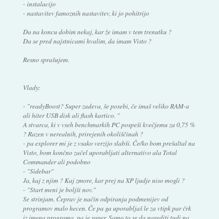
- instalacijo
- nastavitev famoznih nastavitev, ki jo pohitrijo
Da na koncu dobim nekaj, kar že imam v tem trenutku ?
Da se pred najstnicami hvalim, da imam Visto ?
Resno sprašujem.
Vlady:
- "readyBoost? Super zadeva, še posebi, če imaš veliko RAM-a
ali hiter USB disk ali flash kartico. "
A stvarca, ki v vseh benchmarkih PC pospeši kvečjemu za 0,75 %
? Razen v nerealnih, prirejenih okoliščinah ?
- pa explorer mi je z vsako verzijo slabši. Če/ko bom prešaltal na
Visto, bom končno začel uporabljati alternativo ala Total
Commander ali podobno
- "Sidebar"
Ja, kaj z njim ? Kaj zmore, kar prej na XP ljudje niso mogli ?
- "Start meni je boljši nov."
Se strinjam. Čeprav je način odpiranja podmenijev od
programov malo hecen. Če pa ga uporabljaš le za vtipk par črk
iz imena programa, pa je super. Samo to se da narediti tudi na