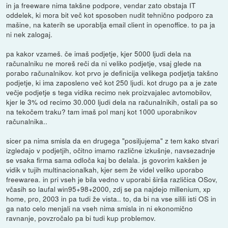
in ja freeware nima takšne podpore, vendar zato obstaja IT
oddelek, ki mora bit več kot sposoben nudit tehnično podporo za
mašine, na katerih se uporablja email client in openoffice. to pa ja
ni nek zalogaj.
pa kakor vzameš. če imaš podjetje, kjer 5000 ljudi dela na
računalniku ne moreš reči da ni veliko podjetje, vsaj glede na
porabo računalnikov. kot prvo je definicija velikega podjetja takšno
podjetje, ki ima zaposleno več kot 250 ljudi. kot drugo pa a je zate
večje podjetje s tega vidika recimo nek proizvajalec avtomobilov,
kjer le 3% od recimo 30.000 ljudi dela na računalnikih, ostali pa so
na tekočem traku? tam imaš pol manj kot 1000 uporabnikov
računalnika..
sicer pa nima smisla da en drugega "posiljujema" z tem kako stvari
izgledajo v podjetjih, očitno imamo različne izkušnje, navsezadnje
se vsaka firma sama odloča kaj bo delala. js govorim kakšen je
vidik v tujih multinacionalkah, kjer sem že videl veliko uporabo
freewarea. in pri vseh je bila vedno v uporabi širša različica OSov,
včasih so laufal win95+98+2000, zdj se pa najdejo millenium, xp
home, pro, 2003 in pa tudi že vista.. to, da bi na vse silili isti OS in
ga nato celo menjali na vseh nima smisla in ni ekonomično
ravnanje, povzročalo pa bi tudi kup problemov.