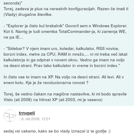
seconds)"
Torej, zadeva je plus na nerealnih konfiguracijah. Razen če imaš ti
(Vlady) drugačne številke.
- "Explorer je čisto kul brskalnik" Govoril sem o Windows Explorer.
Kot ti. Namig je tudi omemba TotalCommander-ja, ki zamenja WE,
ne pa IE...
- "Sidebar? V njem imam uro, koledar, kalkulator, RSS novice,
borzni index, metre za CPU, RAM in mrežo,... ni mi treba več iskat
kalkulatorja in ga odpirat v novem oknu. Vedno ga imam na voljo
na desni strani. Prav tako kalkulator in vreme in borzni index."
In čisto vse to imam na XP. Na voljo na desni strani. Ali levi. Ali v
enem kotu. Kje je že revolucionarna novost ?
Torej, še vedno čakam na magične nastavitve, ki mi bodo spravile
Visto (ali 2008) na hitrost XP (ali 2003, mi je vseeno)
trnvpeti
::
6. okt 2008, 12:01
sedaj vsi cakamo, kako se bo vlady izmazal iz te godlje :)