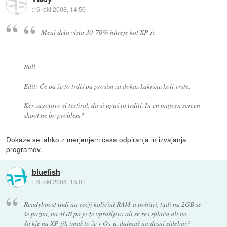
::
6. okt 2008, 14:56
Meni dela vista 30-70% hitreje kot XP-ji.
Bull.
Edit: Če pa že to trdiš pa prosim za dokaz kakršne koli vrste.
Ker zagotovo si testiral, da si upaš to trditi. In en majcen screen
shoot ne bo problem?
Dokaže se lahko z merjenjem časa odpiranja in izvajanja
programov.
bluefish
::
6. okt 2008, 15:01
Readyboost tudi na večji količini RAM-a pohitri, tudi na 2GB se
še pozna, na 4GB pa je že vprašljivo ali se res splača ali ne.
Ja kje na XP-jih imaš to že v Os-u, daimaš na desni sidebar?