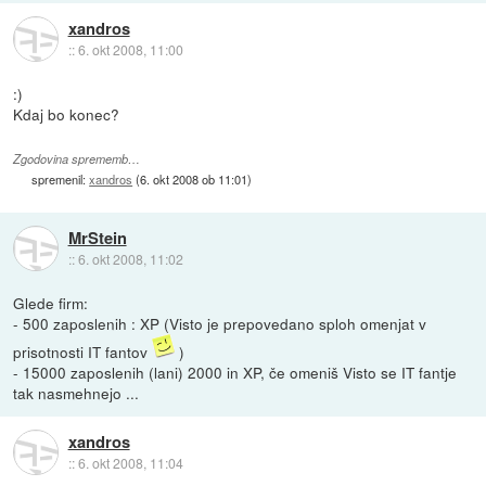
xandros
::
6. okt 2008, 11:00
:)
Kdaj bo konec?
Zgodovina sprememb…
spremenil:
xandros
(
6. okt 2008 ob 11:01
)
MrStein
::
6. okt 2008, 11:02
Glede firm:
- 500 zaposlenih : XP (Visto je prepovedano sploh omenjat v
prisotnosti IT fantov
)
- 15000 zaposlenih (lani) 2000 in XP, če omeniš Visto se IT fantje
tak nasmehnejo ...
xandros
::
6. okt 2008, 11:04