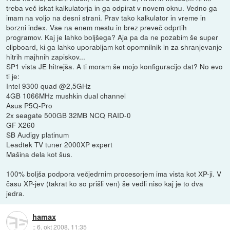
treba več iskat kalkulatorja in ga odpirat v novem oknu. Vedno ga
imam na voljo na desni strani. Prav tako kalkulator in vreme in
borzni index. Vse na enem mestu in brez preveč odprtih
programov. Kaj je lahko boljšega? Aja pa da ne pozabim še super
clipboard, ki ga lahko uporabljam kot opomnilnik in za shranjevanje
hitrih majhnih zapiskov...
SP1 vista JE hitrejša. A ti moram še mojo konfiguracijo dat? No evo
ti je:
Intel 9300 quad @2,5GHz
4GB 1066MHz mushkin dual channel
Asus P5Q-Pro
2x seagate 500GB 32MB NCQ RAID-0
GF X260
SB Audigy platinum
Leadtek TV tuner 2000XP expert
Mašina dela kot šus.
100% boljša podpora večjedrnim procesorjem ima vista kot XP-ji. V
času XP-jev (takrat ko so prišli ven) še vedli niso kaj je to dva
jedra.
hamax
::
6. okt 2008, 11:35