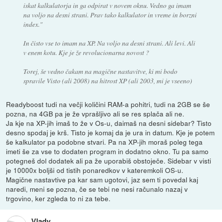
iskat kalkulatorja in ga odpirat v novem oknu. Vedno ga imam
na voljo na desni strani. Prav tako kalkulator in vreme in borzni
index."
In čisto vse to imam na XP. Na voljo na desni strani. Ali levi. Ali
v enem kotu. Kje je že revolucionarna novost ?
Torej, še vedno čakam na magične nastavitve, ki mi bodo
spravile Visto (ali 2008) na hitrost XP (ali 2003, mi je vseeno)
Readyboost tudi na večji količini RAM-a pohitri, tudi na 2GB se še
pozna, na 4GB pa je že vprašljivo ali se res splača ali ne.
Ja kje na XP-jih imaš to že v Os-u, daimaš na desni sidebar? Tisto
desno spodaj je krš. Tisto je komaj da je ura in datum. Kje je potem
še kalkulator pa podobne stvari. Pa na XP-jih moraš poleg tega
imeti še za vse to dodaten program in dodatno okno. Tu pa samo
potegneš dol dodatek ali pa že uporabiš obstoječe. Sidebar v visti
je 10000x boljši od tistih ponaredkov v kateremkoli OS-u.
Magične nastavtive pa kar sam ugotovi, jaz sem ti povedal kaj
naredi, meni se pozna, če se tebi ne nesi računalo nazaj v
trgovino, ker zgleda to ni za tebe.
Vlady