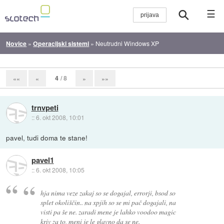
☰
Novice
»
Operacijski sistemi
»
Neutrudni Windows XP
4
/ 8
««
«
»
»»
trnvpeti
::
6. okt 2008, 10:01
pavel, tudi doma te stane!
pavel1
::
6. okt 2008, 10:05
hja nima veze zakaj so se dogajal, errorji, bsod so
splet okoliščin.. na xpjih so se mi pač dogajali, na
visti pa še ne. zaradi mene je lahko voodoo magic
kriv za to, meni je le glavno da se ne.