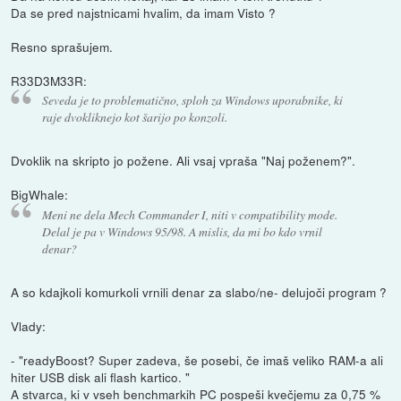
Da se pred najstnicami hvalim, da imam Visto ?
Resno sprašujem.
R33D3M33R:
Seveda je to problematično, sploh za Windows uporabnike, ki
raje dvokliknejo kot šarijo po konzoli.
Dvoklik na skripto jo požene. Ali vsaj vpraša "Naj poženem?".
BigWhale:
Meni ne dela Mech Commander I, niti v compatibility mode.
Delal je pa v Windows 95/98. A mislis, da mi bo kdo vrnil
denar?
A so kdajkoli komurkoli vrnili denar za slabo/ne- delujoči program ?
Vlady:
- "readyBoost? Super zadeva, še posebi, če imaš veliko RAM-a ali
hiter USB disk ali flash kartico. "
A stvarca, ki v vseh benchmarkih PC pospeši kvečjemu za 0,75 %