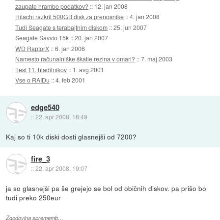
zaupate hrambo podatkov?
::
12. jan 2008
Hitachi razkril 500GB disk za prenosnike
::
4. jan 2008
Tudi Seagate s terabajtnim diskom
::
25. jun 2007
Seagate Savvio 15k
::
20. jan 2007
WD RaptorX
::
6. jan 2006
Namesto računalniške škatle rezina v omari?
::
7. maj 2003
Test 11. hladilnikov
::
1. avg 2001
Vse o RAIDu
::
4. feb 2001
edge540
::
22. apr 2008, 18:49
Kaj so ti 10k diski dosti glasnejši od 7200?
fire_3
::
22. apr 2008, 19:07
ja so glasnejši pa še grejejo se bol od običnih diskov. pa prišo bo
tudi preko 250eur
Zgodovina sprememb…