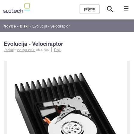
☰
Novice
»
Diski
»
Evolucija - Velociraptor
Evolucija - Velociraptor
Jackal
::
22. apr 2008
ob 18:36
Diski