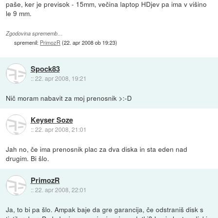
paše, ker je previsok - 15mm, večina laptop HDjev pa ima v višino
le 9 mm.
Zgodovina sprememb…
spremenil:
PrimozR
(
22. apr 2008 ob 19:23
)
Spock83
::
22. apr 2008, 19:21
Nič moram nabavit za moj prenosnik >:-D
Keyser Soze
::
22. apr 2008, 21:01
Jah no, če ima prenosnik plac za dva diska in sta eden nad
drugim. Bi šlo.
PrimozR
::
22. apr 2008, 22:01
Ja, to bi pa šlo. Ampak baje da gre garancija, če odstraniš disk s