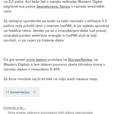
na 2,5 palca. Kot kaže želi z manjšo velikostjo Western Digital
odgrizniti kos potice
Seagatovemu Savviu
v razredu strežniških
rezin.
Za običajne uporabnike pa bodo za lažjo montažo v običajne 3,5
palčne reže priložili okvir z imenom IcePAK, ki po izgledu spominja
na hladilna rebra. Vendar pa so z zmanjšanjem diska tudi precej
zmanjšali porabo električne energije in IcePAK služi le lažji
montaži, ni pa nujen za hlajenje diska.
Če gre verjeti
prvim testom
prototipa na
StorageReview
, se
Western Digitalu s tem diskom ponovno obeta hitrostna krona v
razredu diskov z vmesnikom S-ATA.
Za širne množice naj bi bil disk na voljo sredi meseca maja.
11 komentarjev
Preberite si še…
Nova anketa: kateremu proizvajalcu trdih diskov najpogosteje