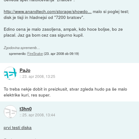
http://www.anandtech.com/storage/showdo...
malo si poglej test;
disk je tisji in hladnejsi od "7200 bratcev".
Edino cena je malo zasoljena, ampak, kdo hoce boljse, bo ze
placal. Jaz ga bom cez cas sigurno kupil.
Zgodovina sprememb…
spremenilo:
FireSnake
(
23. apr 2008 ob 09:19
)
PaJo
::
23. apr 2008, 13:25
To treba nekje dobit in preizkusit, stvar zgleda hudo pa še malo
elektrike kuri, res super.
t3hn0
::
25. apr 2008, 13:44
prvi testi diska