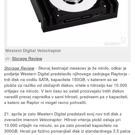
Western Digital Velociraptor
vir:
Storage Review
- Skoraj šestnajst mesecev je že minilo, odkar je
Storage Review
podjetje Western Digital predstavilo njihovega zadnjega Raptorja -
trdi disk na vodilu SATA, kapacitete 150GB, v katerem so se
plošče za razliko od običajnih diskov, vrtele s hitrostjo kar 10.000
vrtljajev na minuto. V tem času so ostali proizvajalci trdih diskov
naredili precej napredka v sami hitrosti, predvsem pa v kapaciteti,
s katero se Raptor ni mogel ravno pohvaliti.
21. aprila je zato Western Digital predstavil svoj nov trdi disk z
zvenečim imenom
. Hitrost vrtenja plošč ostaja pri
Velociraptor
10.000 vrtljajih na minuto, so pa zato povečali kapaciteto na
300GB, hkrati pa fizično pomanjšali disk iz standardnega 3,5 palca