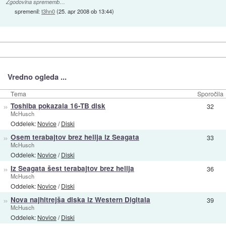
Zgodovina sprememb…
spremenil:
t3hn0
(
25. apr 2008 ob 13:44
)
Vredno ogleda ...
Tema
Sporočila
»
Toshiba pokazala 16-TB disk
32
McHusch
Oddelek:
Novice
/
Diski
»
Osem terabajtov brez helija iz Seagata
33
McHusch
Oddelek:
Novice
/
Diski
»
Iz Seagata šest terabajtov brez helija
36
McHusch
Oddelek:
Novice
/
Diski
»
Nova najhitrejša diska iz Western Digitala
39
McHusch
Oddelek:
Novice
/
Diski