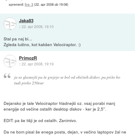
spremenil:
fire_3
(
22. apr 2008 ob 19:08
)
Jaka83
::
22. apr 2008, 19:10
Stal pa naj bi...
Zgleda luštno, kot kakšen Velociraptor. :)
PrimozR
::
22. apr 2008, 19:19
ja so glasnejši pa še grejejo se bol od običnih diskov. pa prišo bo
tudi preko 250eur
Dejansko je tale Velociraptor hladnejši oz. vsaj porabi manj
energije od večine ostalih desktop diskov - ker je 2,5''.
EDIT: pa še tišji je od ostalih. Zanimivo.
Da ne bom pisal še enega posta, dejan, v večino laptopov žal ne