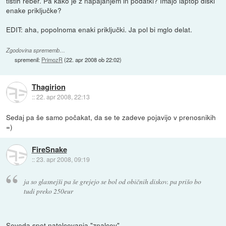
tistih reber. Pa kako je z napajanjem in podatki? Imajo laptop diski
enake priključke?
EDIT: aha, popolnoma enaki priključki. Ja pol bi mglo delat.
Zgodovina sprememb…
spremenil:
PrimozR
(
22. apr 2008 ob 22:02
)
Thagirion
::
22. apr 2008, 22:13
Sedaj pa še samo počakat, da se te zadeve pojavijo v prenosnikih
=)
FireSnake
::
23. apr 2008, 09:19
ja so glasnejši pa še grejejo se bol od običnih diskov. pa prišo bo
tudi preko 250eur
Seveda spet natolcevanja "znalcev".