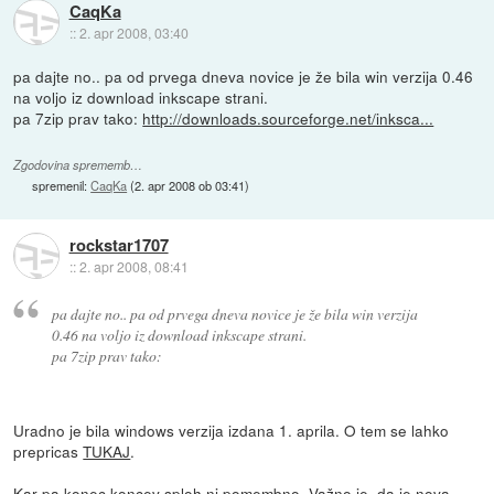
CaqKa
::
2. apr 2008, 03:40
pa dajte no.. pa od prvega dneva novice je že bila win verzija 0.46
na voljo iz download inkscape strani.
pa 7zip prav tako:
http://downloads.sourceforge.net/inksca...
Zgodovina sprememb…
spremenil:
CaqKa
(
2. apr 2008 ob 03:41
)
rockstar1707
::
2. apr 2008, 08:41
pa dajte no.. pa od prvega dneva novice je že bila win verzija
0.46 na voljo iz download inkscape strani.
pa 7zip prav tako:
Uradno je bila windows verzija izdana 1. aprila. O tem se lahko
prepricas
TUKAJ
.
Kar pa konec koncev sploh ni pomembno. Važno je, da je nova