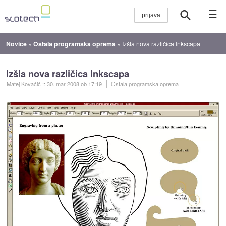
☰
Novice
»
Ostala programska oprema
»
Izšla nova različica Inkscapa
Izšla nova različica Inkscapa
Matej Kovačič
::
30. mar 2008
ob 17:19
Ostala programska oprema