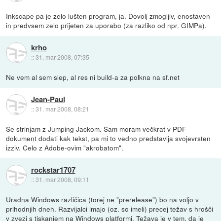
Inkscape pa je zelo lušten program, ja. Dovolj zmogljiv, enostaven
in predvsem zelo prijeten za uporabo (za razliko od npr. GIMPa).
krho
::
31. mar 2008, 07:35
Ne vem al sem slep, al res ni build-a za polkna na sf.net
Jean-Paul
::
31. mar 2008, 08:21
Se strinjam z Jumping Jackom. Sam moram večkrat v PDF
dokument dodati kak tekst, pa mi to vedno predstavlja svojevrsten
izziv. Celo z Adobe-ovim "akrobatom".
rockstar1707
::
31. mar 2008, 09:11
Uradna Windows različica (torej ne "prerelease") bo na voljo v
prihodnjih dneh. Razvijalci imajo (oz. so imeli) precej težav s hrošči
v zvezi s tiskanjem na Windows platformi. Težava je v tem, da je