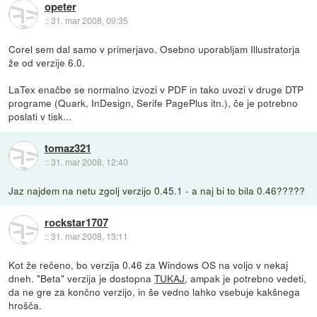
opeter
::
31. mar 2008, 09:35
Corel sem dal samo v primerjavo. Osebno uporabljam Illustratorja
že od verzije 6.0.
LaTex enačbe se normalno izvozi v PDF in tako uvozi v druge DTP
programe (Quark, InDesign, Serife PagePlus itn.), če je potrebno
poslati v tisk...
tomaz321
::
31. mar 2008, 12:40
Jaz najdem na netu zgolj verzijo 0.45.1 - a naj bi to bila 0.46?????
rockstar1707
::
31. mar 2008, 13:11
Kot že rečeno, bo verzija 0.46 za Windows OS na voljo v nekaj
dneh. "Beta" verzija je dostopna
TUKAJ
, ampak je potrebno vedeti,
da ne gre za končno verzijo, in še vedno lahko vsebuje kakšnega
hrošča.