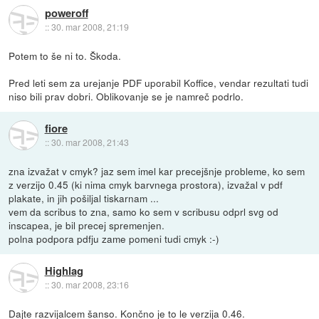
poweroff
::
30. mar 2008, 21:19
Potem to še ni to. Škoda.
Pred leti sem za urejanje PDF uporabil Koffice, vendar rezultati tudi
niso bili prav dobri. Oblikovanje se je namreč podrlo.
fiore
::
30. mar 2008, 21:43
zna izvažat v cmyk? jaz sem imel kar precejšnje probleme, ko sem
z verzijo 0.45 (ki nima cmyk barvnega prostora), izvažal v pdf
plakate, in jih pošiljal tiskarnam ...
vem da scribus to zna, samo ko sem v scribusu odprl svg od
inscapea, je bil precej spremenjen.
polna podpora pdfju zame pomeni tudi cmyk :-)
Highlag
::
30. mar 2008, 23:16
Dajte razvijalcem šanso. Končno je to le verzija 0.46.