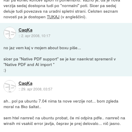
verzija sedaj dostopna tudi po "normalni" poti. Sicer pa sedaj
deluje tudi povezava na uradni spletni strani. Celoten seznam
novosti pa je dostopen
TUKAJ
(v angleščini).
CaqKa
::
2. apr 2008, 10:17
no jaz vem kaj v mojem about boxu piše...
sicer pa "Native PDF support" se je kar naenkrat spremenil v
"Native PDF and AI import "
:)
CaqKa
::
29. apr 2008, 03:57
ah.. pol pa ubuntu 7.04 nima ta nove verzije not... bom zgleda
moral na 8ko šaltat..
sem htel namreč na ubuntu probat, če mi odpira pdfe.. namreč na
winsih mi vsakič error javlja, čeprav je prej delovalo... nič jasno.