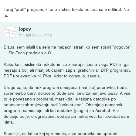
Torej "profi" program, ki eno vrstico teksta ne zna sam editirat. No
ja.
lopov
::
1. apr 2008, 01:12
Đizus, sem mislil da sem na napacni strani ko sem stisnil "odgovor"
... Slo-Tech predelan o.O
Kakorkoli, mislim da nekaterim se zmeraj ni jasna vloga PDF in ga
mesajo z bolj ali manj obicajnimi zapisi graficnih ali DTP programov.
PDF urejevalnika ni. Pika. Kdor to oglasuje, zavaja.
Drugo pa je, da nek program omogoca (manjse) popravke, bodisi
spremembo barv, doloceno dodelavo, celo zamenjavo pisav. A vse
to je povezano s problemi, marsikdaj je taksna datotoke po
ponovnem shranjevanju tudi "pokvarjena". Obstajajo namenski
programi, samostojni ali kot dodatek (plugin) za Acrobat. Eni
delujejo bolje, drugi slabse, dodajo pa nekaj vec, kar akrobat sam
nima.
Super je, ce lahko kaj spremenis, a za popravke se uporabi