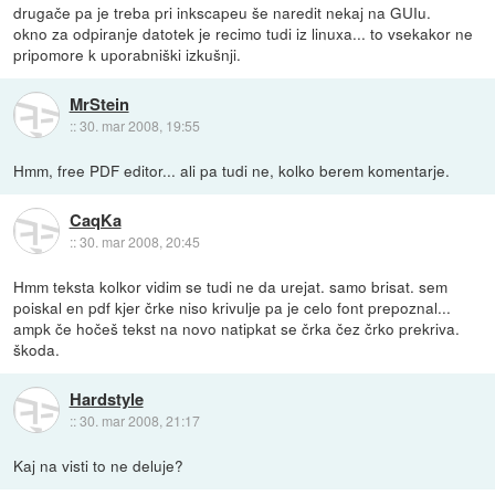
drugače pa je treba pri inkscapeu še naredit nekaj na GUIu.
okno za odpiranje datotek je recimo tudi iz linuxa... to vsekakor ne
pripomore k uporabniški izkušnji.
MrStein
::
30. mar 2008, 19:55
Hmm, free PDF editor... ali pa tudi ne, kolko berem komentarje.
CaqKa
::
30. mar 2008, 20:45
Hmm teksta kolkor vidim se tudi ne da urejat. samo brisat. sem
poiskal en pdf kjer črke niso krivulje pa je celo font prepoznal...
ampk če hočeš tekst na novo natipkat se črka čez črko prekriva.
škoda.
Hardstyle
::
30. mar 2008, 21:17
Kaj na visti to ne deluje?