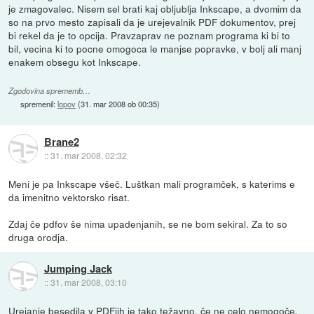
je zmagovalec. Nisem sel brati kaj obljublja Inkscape, a dvomim da
so na prvo mesto zapisali da je urejevalnik PDF dokumentov, prej
bi rekel da je to opcija. Pravzaprav ne poznam programa ki bi to
bil, vecina ki to pocne omogoca le manjse popravke, v bolj ali manj
enakem obsegu kot Inkscape.
Zgodovina sprememb…
spremenil:
lopov
(
31. mar 2008 ob 00:35
)
Brane2
::
31. mar 2008, 02:32
Meni je pa Inkscape všeč. Luštkan mali programček, s katerims e
da imenitno vektorsko risat.
Zdaj če pdfov še nima upadenjanih, se ne bom sekiral. Za to so
druga orodja.
Jumping Jack
::
31. mar 2008, 03:10
Urejanje besedila v PDFjih je tako težavno, če ne celo nemogoče,