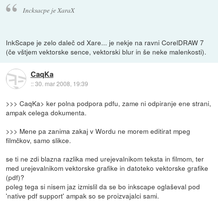
Incksacpe je XaraX
InkScape je zelo daleč od Xare... je nekje na ravni CorelDRAW 7
(če vštjem vektorske sence, vektorski blur in še neke malenkosti).
CaqKa
::
30. mar 2008, 19:39
>>> CaqKa> ker polna podpora pdfu, zame ni odpiranje ene strani,
ampak celega dokumenta.
>>> Mene pa zanima zakaj v Wordu ne morem editirat mpeg
filmčkov, samo slikce.
se ti ne zdi blazna razlika med urejevalnikom teksta in filmom, ter
med urejevalnikom vektorske grafike in datoteko vektorske grafike
(pdf)?
poleg tega si nisem jaz izmislil da se bo inkscape oglaševal pod
'native pdf support' ampak so se proizvajalci sami.