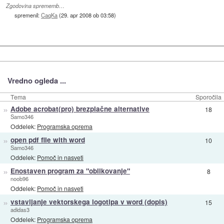
Zgodovina sprememb…
spremenil:
CaqKa
(
29. apr 2008 ob 03:58
)
Vredno ogleda ...
Tema
Sporočila
»
Adobe acrobat(pro) brezplačne alternative
18
Samo346
Oddelek:
Programska oprema
»
open pdf file with word
10
Samo346
Oddelek:
Pomoč in nasveti
»
Enostaven program za "oblikovanje"
8
noob96
Oddelek:
Pomoč in nasveti
»
vstavljanje vektorskega logotipa v word (dopis)
15
adidas3
Oddelek:
Programska oprema