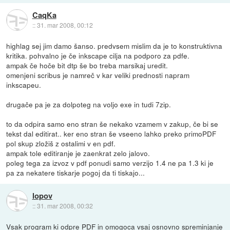
CaqKa
::
31. mar 2008, 00:12
highlag sej jim damo šanso. predvsem mislim da je to konstruktivna
kritika. pohvalno je če inkscape cilja na podporo za pdfe.
ampak če hoče bit dtp še bo treba marsikaj uredit.
omenjeni scribus je namreč v kar veliki prednosti napram
inkscapeu.
drugače pa je za dolpoteg na voljo exe in tudi 7zip.
to da odpira samo eno stran še nekako vzamem v zakup, če bi se
tekst dal editirat.. ker eno stran še vseeno lahko preko primoPDF
pol skup zložiš z ostalimi v en pdf.
ampak tole editiranje je zaenkrat zelo jalovo.
poleg tega za izvoz v pdf ponudi samo verzijo 1.4 ne pa 1.3 ki je
pa za nekatere tiskarje pogoj da ti tiskajo...
lopov
::
31. mar 2008, 00:32
Vsak program ki odpre PDF in omogoca vsaj osnovno spreminjanje