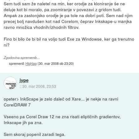
Sem tudi sam že naletel na min, ker orodje za kloniranje še ne
deluje kot bi moralo, pa zoomiranje v povezavi z gridom tudi.
Ampak za zastonjsko orodje je pa tole na dobri poti. Sem nad njim
precej bolj navdušen kot nad Corelom, čeprav Inkskape-u manjka
ravno množica vhodnih/izhodnih filtrov.
Fino bi bilo če bi bil na voljo tudi Exe za Windowse, ker ga trenutno
ni?
Zgodovina sprememb…
spremenil:
Highlag
(
30. mar 2008 ob 23:20
)
jype
::
30. mar 2008, 23:53
opeter> InkScape je zelo daleč od Xare... je nekje na ravni
CorelDRAW 7
Vseeno pa Corel Draw 12 ne zna risati eliptičnih gradientov,
Inkscape jih pa zna.
Sem skoraj popenil zaradi tega.