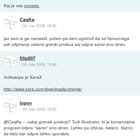
Kaj je vse
novega
.
CaqKa
::
30. mar 2008, 18:42
jaz sem si ga namestil, potem pa sem ugotovil da od famoznega
pdf odpiranja ostane grenki priokus saj odpre samo eno stran.
filip007
::
30. mar 2008, 18:48
Incksacpe je XaraX
http://www.xara.com/downloads/xtreme/
lopov
::
30. mar 2008, 18:59
@CaqKa -- zakaj grenak priokus? Tudi Illustrator, ki je komercialne
program odpre *samo* eno stran. Lahko pa izbiras, katero. Vazno
da tisto kar odpre lahko uporabis.