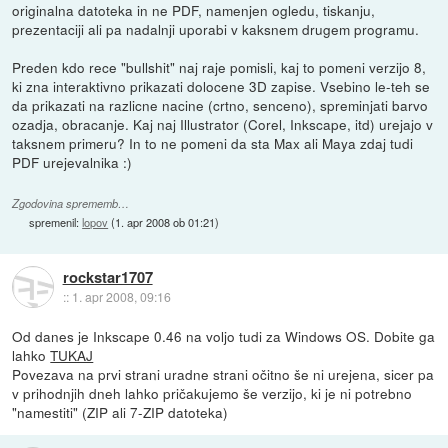
originalna datoteka in ne PDF, namenjen ogledu, tiskanju,
prezentaciji ali pa nadalnji uporabi v kaksnem drugem programu.
Preden kdo rece "bullshit" naj raje pomisli, kaj to pomeni verzijo 8,
ki zna interaktivno prikazati dolocene 3D zapise. Vsebino le-teh se
da prikazati na razlicne nacine (crtno, senceno), spreminjati barvo
ozadja, obracanje. Kaj naj Illustrator (Corel, Inkscape, itd) urejajo v
taksnem primeru? In to ne pomeni da sta Max ali Maya zdaj tudi
PDF urejevalnika :)
Zgodovina sprememb…
spremenil:
lopov
(
1. apr 2008 ob 01:21
)
rockstar1707
::
1. apr 2008, 09:16
Od danes je Inkscape 0.46 na voljo tudi za Windows OS. Dobite ga
lahko
TUKAJ
Povezava na prvi strani uradne strani očitno še ni urejena, sicer pa
v prihodnjih dneh lahko pričakujemo še verzijo, ki je ni potrebno
"namestiti" (ZIP ali 7-ZIP datoteka)