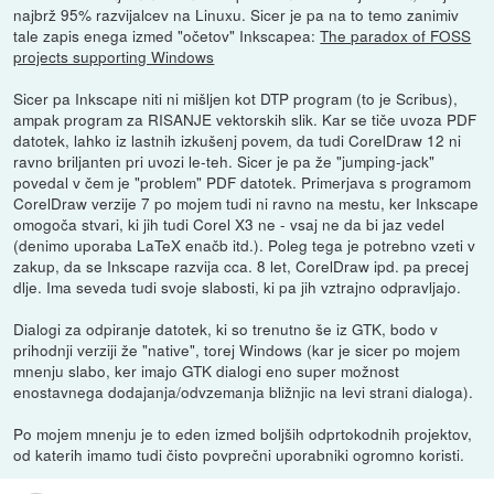
najbrž 95% razvijalcev na Linuxu. Sicer je pa na to temo zanimiv
tale zapis enega izmed "očetov" Inkscapea:
The paradox of FOSS
projects supporting Windows
Sicer pa Inkscape niti ni mišljen kot DTP program (to je Scribus),
ampak program za RISANJE vektorskih slik. Kar se tiče uvoza PDF
datotek, lahko iz lastnih izkušenj povem, da tudi CorelDraw 12 ni
ravno briljanten pri uvozi le-teh. Sicer je pa že "jumping-jack"
povedal v čem je "problem" PDF datotek. Primerjava s programom
CorelDraw verzije 7 po mojem tudi ni ravno na mestu, ker Inkscape
omogoča stvari, ki jih tudi Corel X3 ne - vsaj ne da bi jaz vedel
(denimo uporaba LaTeX enačb itd.). Poleg tega je potrebno vzeti v
zakup, da se Inkscape razvija cca. 8 let, CorelDraw ipd. pa precej
dlje. Ima seveda tudi svoje slabosti, ki pa jih vztrajno odpravljajo.
Dialogi za odpiranje datotek, ki so trenutno še iz GTK, bodo v
prihodnji verziji že "native", torej Windows (kar je sicer po mojem
mnenju slabo, ker imajo GTK dialogi eno super možnost
enostavnega dodajanja/odvzemanja bližnjic na levi strani dialoga).
Po mojem mnenju je to eden izmed boljših odprtokodnih projektov,
od katerih imamo tudi čisto povprečni uporabniki ogromno koristi.