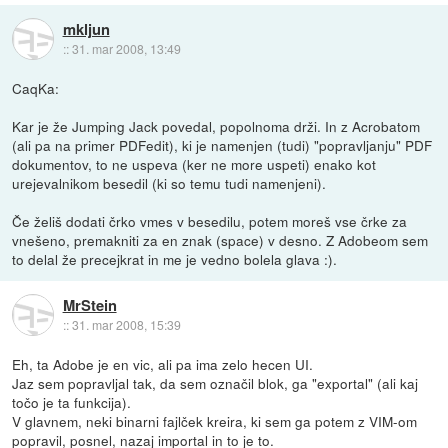
mkljun
::
31. mar 2008, 13:49
CaqKa:
Kar je že Jumping Jack povedal, popolnoma drži. In z Acrobatom
(ali pa na primer PDFedit), ki je namenjen (tudi) "popravljanju" PDF
dokumentov, to ne uspeva (ker ne more uspeti) enako kot
urejevalnikom besedil (ki so temu tudi namenjeni).
Če želiš dodati črko vmes v besedilu, potem moreš vse črke za
vnešeno, premakniti za en znak (space) v desno. Z Adobeom sem
to delal že precejkrat in me je vedno bolela glava :).
MrStein
::
31. mar 2008, 15:39
Eh, ta Adobe je en vic, ali pa ima zelo hecen UI.
Jaz sem popravljal tak, da sem označil blok, ga "exportal" (ali kaj
točo je ta funkcija).
V glavnem, neki binarni fajlček kreira, ki sem ga potem z VIM-om
popravil, posnel, nazaj importal in to je to.