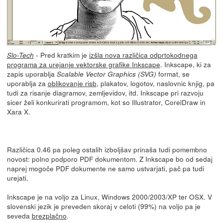
- Pred kratkim je
izšla nova različica odprtokodnega
Slo-Tech
programa za urejanje vektorske grafike Inkscape
. Inkscape, ki za
zapis uporablja
format, se
Scalable Vector Graphics (SVG)
uporablja za
oblikovanje risb
, plakatov, logotov, naslovnic knjig, pa
tudi za risanje diagramov, zemljevidov, itd. Inkscape pri razvoju
sicer želi konkurirati programom, kot so Illustrator, CorelDraw in
Xara X.
Različica 0.46 pa poleg ostalih izboljšav prinaša tudi pomembno
novost: polno podporo PDF dokumentom. Z Inkscape bo od sedaj
naprej mogoče PDF dokumente ne samo ustvarjati, pač pa tudi
urejati.
Inkscape je na voljo za Linux, Windows 2000/2003/XP ter OSX. V
slovenski jezik je preveden skoraj v celoti (99%) na voljo pa je
seveda
brezplačno
.