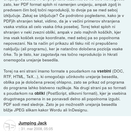
zato, ker PDF format sploh ni namenjen urejanju, ampak zgolj in
predvsem čim bolj točni reprodukciji, to dvoje pa se med seboj
izključuje. Zakaj se izključuje? Če podrobno pogledamo, kako je v
PDFjih shranjen tekst, vidimo, da je v večini primerov shranjena
vsaka vrstica ali celo vsaka črka posebej. Torej tekst sploh ni
shranjen v neki zvezni obliki, ampak v zelo majhnih koščkih, kjer
ima vsak košček svoje koordinate, med seboj pa so popolnoma
nepovezani. Na ta način pri prikazu ali tisku nič ni prepuščeno
naključju (ali programu), ker je natančno določena pozicija vsake
črke. To je tisto, kar zagotavlja res točno reprodukcijo in hkrati
onemogoča urejanje besedila.
Torej na eni strani imamo formate s poudarkom na
(DOC,
vsebini
RTF, HTML, TeX...), ki omogočajo učinkovito urejanje besedila,
oblika pa je določena precej ohlapno, zato se prikaz od programa
do programa lahko bistveno razlikuje. Na drugi strani pa so formati
s poudarkom na
(PostScript, slikovni formati), kjer je vsebina
obliki
drugotnega pomena in se ponavadi delno ali popolnoma izgubi.
PDF sodi med slednje. Zato je po možnostih urejanja besedila
bližje JPEG slikam kakor Wordu ali InDesignu.
Jumping Jack
::
31. mar 2008, 05:05