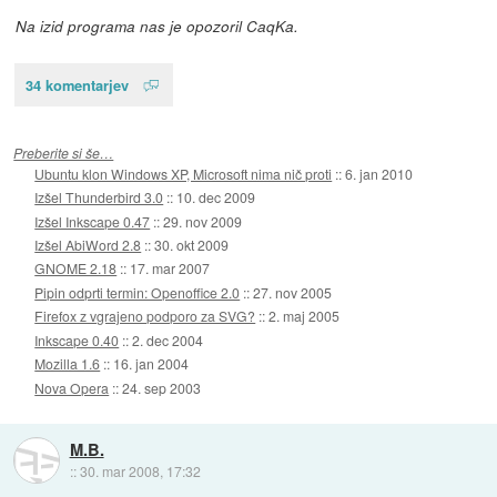
Na izid programa nas je opozoril CaqKa.
34 komentarjev
Preberite si še…
Ubuntu klon Windows XP, Microsoft nima nič proti
::
6. jan 2010
Izšel Thunderbird 3.0
::
10. dec 2009
Izšel Inkscape 0.47
::
29. nov 2009
Izšel AbiWord 2.8
::
30. okt 2009
GNOME 2.18
::
17. mar 2007
Pipin odprti termin: Openoffice 2.0
::
27. nov 2005
Firefox z vgrajeno podporo za SVG?
::
2. maj 2005
Inkscape 0.40
::
2. dec 2004
Mozilla 1.6
::
16. jan 2004
Nova Opera
::
24. sep 2003
M.B.
::
30. mar 2008, 17:32