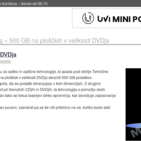
s ob 06:09
a
»
500 GB na ploščkih v velikosti DVDja
 DVDja
ologija
u za optiko in optične tehnologije, ki spada pod okrilje Tehnične
o na plošček v velikosti DVDja skraniti 500 GB podatkov.
goča, da se podatki shranjujejo v treh dimenzijah. Z drugimi
 pri trenutnih CDjih in DVDjih, ta tehnologija s pomočjo dveh
rav tako se fokus laserjev lahko spreminja, kar dovoljuje zapisovanje
 poceni, zaenkrat pa se še niti približno ne ve, koliko bodo stali