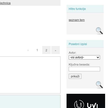
Technica
Hitre funkcije
seznam tem
Posebni izpisi
«
1
2
»
Avtor:
Ključna beseda: