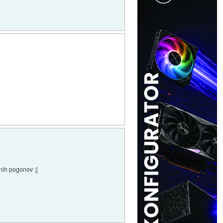
čnih pogonov ;]