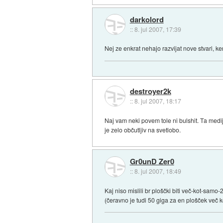
darkolord
::
8. jul 2007, 17:39
Nej ze enkrat nehajo razvijat nove stvari, k
destroyer2k
::
8. jul 2007, 18:17
Naj vam neki povem tole ni bulshit. Ta med
je zelo občutljiv na svetlobo.
Gr0unD Zer0
::
8. jul 2007, 18:49
Kaj niso mislili br ploščki biti več-kot-samo-
(čeravno je tudi 50 giga za en plošček več k