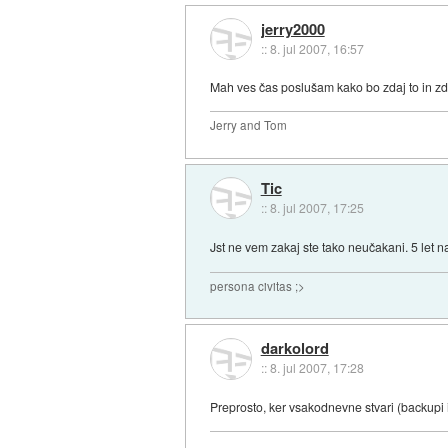
jerry2000
::
8. jul 2007, 16:57
Mah ves čas poslušam kako bo zdaj to in zda
Jerry and Tom
Tic
::
8. jul 2007, 17:25
Jst ne vem zakaj ste tako neučakani. 5 let na
persona civitas ;>
darkolord
::
8. jul 2007, 17:28
Preprosto, ker vsakodnevne stvari (backupi ig