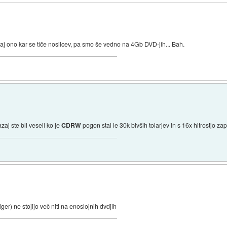
j ono kar se tiče nosilcev, pa smo še vedno na 4Gb DVD-jih... Bah.
zaj ste bli veseli ko je
CDRW
pogon stal le 30k bivših tolarjev in s 16x hitrostjo 
er) ne stojijo več niti na enoslojnih dvdjih