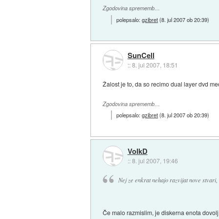
Zgodovina sprememb…
polepsalo:
gzibret
(
8. jul 2007 ob 20:39
)
SunCell
::
8. jul 2007, 18:51
Žalost je to, da so recimo dual layer dvd me
Zgodovina sprememb…
polepsalo:
gzibret
(
8. jul 2007 ob 20:39
)
VolkD
::
8. jul 2007, 19:46
Nej ze enkrat nehajo razvijat nove stvari,
Če malo razmislim, je diskerna enota dovolj.