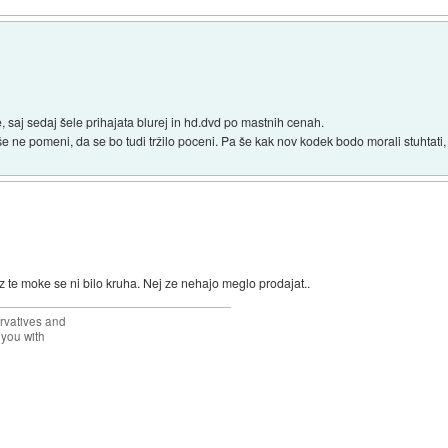
, saj sedaj šele prihajata blurej in hd.dvd po mastnih cenah.
e ne pomeni, da se bo tudi tržilo poceni. Pa še kak nov kodek bodo morali stuhtati, 
 iz te moke se ni bilo kruha. Nej ze nehajo meglo prodajat..
rvatives and
 you with