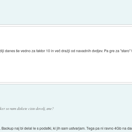
diji danes še vedno za faktor 10 in več dražji od navadnih dvdjev. Pa gre za "staro" 
 ker so nam diskete cisto dovolj, ane?
 Backup naj bi delal le s podatki, ki jih sam ustvarjam. Tega pa ni ravno 4Gb na da