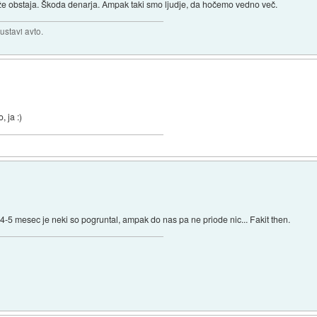
k že obstaja. Škoda denarja. Ampak taki smo ljudje, da hočemo vedno več.
ustavi avto.
, ja :)
4-5 mesec je neki so pogruntal, ampak do nas pa ne priode nic... Fakit then.