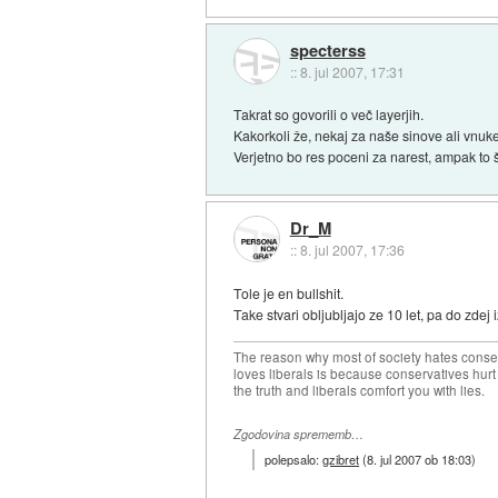
specterss
::
8. jul 2007, 17:31
Takrat so govorili o več layerjih.
Kakorkoli že, nekaj za naše sinove ali vnuke
Verjetno bo res poceni za narest, ampak to š
Dr_M
::
8. jul 2007, 17:36
Tole je en bullshit.
Take stvari obljubljajo ze 10 let, pa do zdej
The reason why most of society hates conse
loves liberals is because conservatives hurt
the truth and liberals comfort you with lies.
Zgodovina sprememb…
polepsalo:
gzibret
(
8. jul 2007 ob 18:03
)