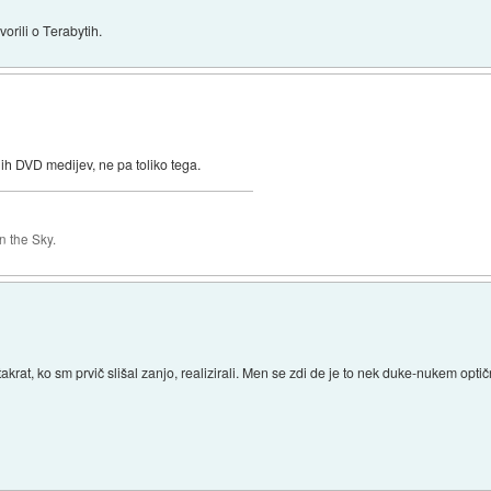
vorili o Terabytih.
nih DVD medijev, ne pa toliko tega.
 the Sky.
 takrat, ko sm prvič slišal zanjo, realizirali. Men se zdi de je to nek duke-nukem opti