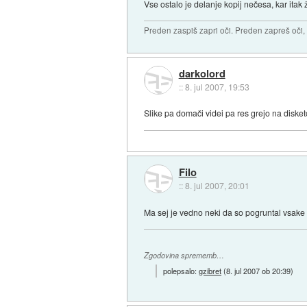
Vse ostalo je delanje kopij nečesa, kar ita
Preden zaspiš zapri oči. Preden zapreš oči, 
darkolord
::
8. jul 2007, 19:53
Slike pa domači videi pa res grejo na disketo
Filo
::
8. jul 2007, 20:01
Ma sej je vedno neki da so pogruntal vsake 
Zgodovina sprememb…
polepsalo:
gzibret
(
8. jul 2007 ob 20:39
)