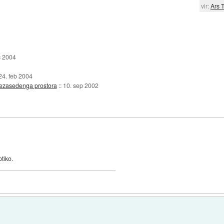
vir:
Ars 
c 2004
24. feb 2004
nezasedenga prostora
::
10. sep 2002
tiko.