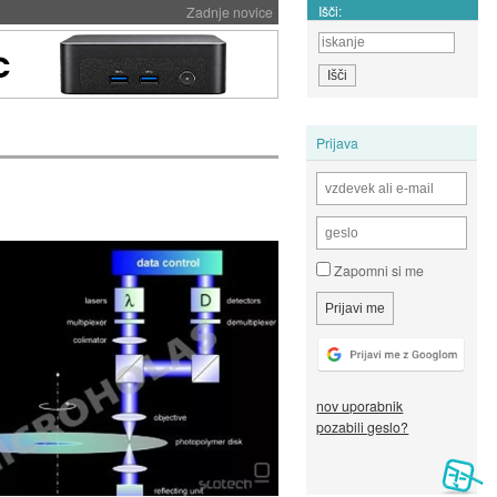
Išči:
Zadnje novice
Prijava
Zapomni si me
nov uporabnik
pozabili geslo?