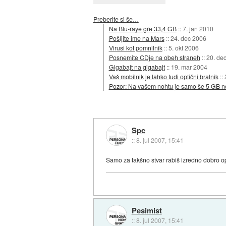
Preberite si še…
Na Blu-raye gre 33,4 GB
::
7. jan 2010
Pošljite ime na Mars
::
24. dec 2006
Virusi kot pomnilnik
::
5. okt 2006
Posnemite CDje na obeh straneh
::
20. de
Gigabajt na gigabajt
::
19. mar 2004
Vaš mobilnik je lahko tudi optični bralnik
::
Pozor: Na vašem nohtu je samo še 5 GB 
Spc
::
8. jul 2007, 15:41
Samo za takšno stvar rabiš izredno dobro op
Pesimist
::
8. jul 2007, 15:41