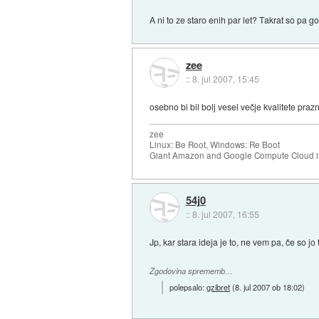
A ni to ze staro enih par let? Takrat so pa go
zee
::
8. jul 2007, 15:45
osebno bi bil bolj vesel večje kvalitete praz
zee
Linux: Be Root, Windows: Re Boot
Giant Amazon and Google Compute Cloud in
54j0
::
8. jul 2007, 16:55
Jp, kar stara ideja je to, ne vem pa, če so jo
Zgodovina sprememb…
polepsalo:
gzibret
(
8. jul 2007 ob 18:02
)