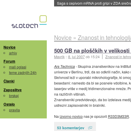
BMW v vozilih začel predvajati reklame
::
dane
Novice
»
Znanost in tehnologij
Novice
500 GB na ploščkih v velikosti
arhiv
Mavrik
::
8. jul 2007
ob 15:24
Znanost in tehn
Forum
Ars Technica
- Skupina znanstvenikov na Inštitut
mali oglasi
univerze v Berlinu, trdi, da so odkrili način, kak
teme zadnjih 24h
Skrivnost leži v uporabi mikroholografije, ki omo
Članki
besedami: namesto da bi se posnele vdolbine, kot
laserjev vriše v medij tridimenzionalne mreže. P
Zaposlitve
na različnih višinah.
brskaj
Znanstveniki predvidevajo, da bo izdelava medijev
Ostalo
ustrezni zapisovalniki in bralniki.
pravila
Na
izvorno novico
nas je opozoril
R33D3M33R
.
53 komentarjev