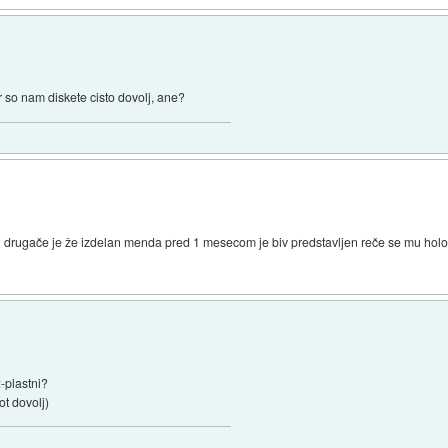
er so nam diskete cisto dovolj, ane?
ij drugače je že izdelan menda pred 1 mesecom je biv predstavljen reče se mu holo
2-plastni?
ot dovolj)