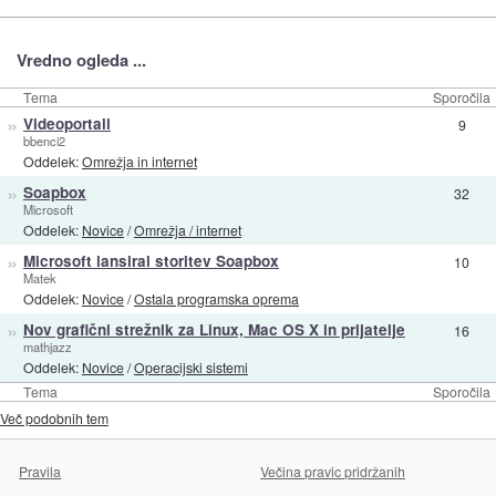
Vredno ogleda ...
Tema
Sporočila
»
Videoportali
9
bbenci2
Oddelek:
Omrežja in internet
»
Soapbox
32
Microsoft
Oddelek:
Novice
/
Omrežja / internet
»
Microsoft lansiral storitev Soapbox
10
Matek
Oddelek:
Novice
/
Ostala programska oprema
»
Nov grafični strežnik za Linux, Mac OS X in prijatelje
16
mathjazz
Oddelek:
Novice
/
Operacijski sistemi
Tema
Sporočila
Več podobnih tem
Pravila
Večina pravic pridržanih