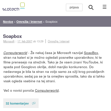
☰
Novice
»
Omrežja / internet
»
Soapbox
Soapbox
Microsoft
::
17. feb 2007
ob 13:29
Omrežja / internet
- Že nekaj časa je Microsoft razvijal
SoapBox
,
Computerworld
stran na kateri si je možno ogledati posnetke uporabnikov, ki te
filme prenesejo na strežnik. Tako je že vsem znani YouToube, ki
spada pod Googlovo okrilje, dobil manjšo konkurenco. Do
nedavnega je bila ta stran na voljo samo za ožji krog povabljenih
uporabnikov, sedaj pa se je ta omejitev sprostila, tako da si lahko
vsak ogleda vsebine na tej strani.
Več o novici poroča
Computerworld
.
32 komentarjev