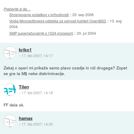
Preberite si še…
Shranjevanje podatkov v prihodnosti
::
20. sep 2006
Vodja Microsoftovega oddelka za varnost ljubitelj OpenBSD
::
13. avg
2004
SMP superračunalnik s 1024 procesorji
::
20. jul 2004
kriko1
::
17. feb 2007, 14:17
Zakaj v operi mi prikaže samo plavo ozadje in nič drugega? Zopet
se gre ta M$ neke diskriminacije.
Tilen
::
17. feb 2007, 14:18
FF dela ok.
hamax
::
17. feb 2007, 14:30