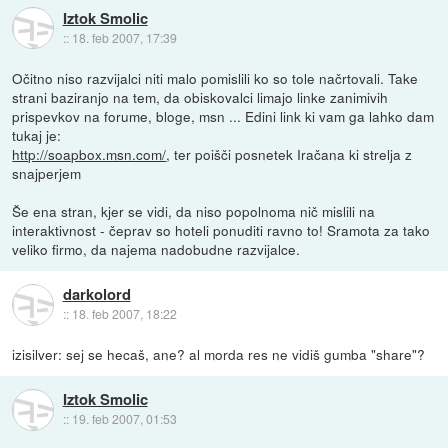
Iztok Smolic
::
18. feb 2007, 17:39
Očitno niso razvijalci niti malo pomislili ko so tole načrtovali. Take
strani baziranjo na tem, da obiskovalci limajo linke zanimivih
prispevkov na forume, bloge, msn ... Edini link ki vam ga lahko dam
tukaj je:
http://soapbox.msn.com/
, ter poišči posnetek Iračana ki strelja z
snajperjem
Še ena stran, kjer se vidi, da niso popolnoma nič mislili na
interaktivnost - čeprav so hoteli ponuditi ravno to! Sramota za tako
veliko firmo, da najema nadobudne razvijalce.
darkolord
::
18. feb 2007, 18:22
izisilver: sej se hecaš, ane? al morda res ne vidiš gumba "share"?
Iztok Smolic
::
19. feb 2007, 01:53