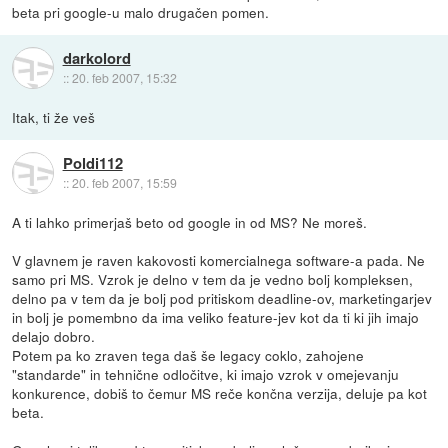
beta pri google-u malo drugačen pomen.
darkolord
::
20. feb 2007, 15:32
Itak, ti že veš
Poldi112
::
20. feb 2007, 15:59
A ti lahko primerjaš beto od google in od MS? Ne moreš.
V glavnem je raven kakovosti komercialnega software-a pada. Ne
samo pri MS. Vzrok je delno v tem da je vedno bolj kompleksen,
delno pa v tem da je bolj pod pritiskom deadline-ov, marketingarjev
in bolj je pomembno da ima veliko feature-jev kot da ti ki jih imajo
delajo dobro.
Potem pa ko zraven tega daš še legacy coklo, zahojene
"standarde" in tehnične odločitve, ki imajo vzrok v omejevanju
konkurence, dobiš to čemur MS reče končna verzija, deluje pa kot
beta.