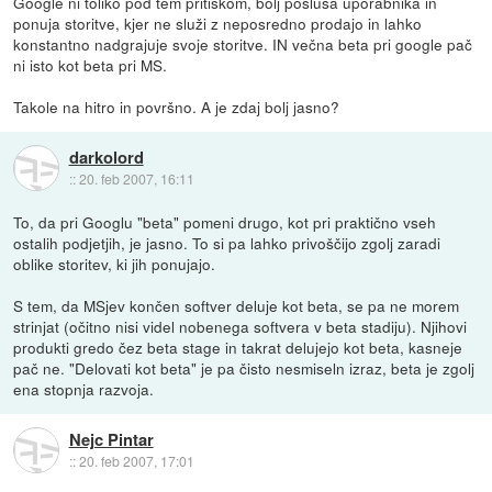
Google ni toliko pod tem pritiskom, bolj posluša uporabnika in
ponuja storitve, kjer ne služi z neposredno prodajo in lahko
konstantno nadgrajuje svoje storitve. IN večna beta pri google pač
ni isto kot beta pri MS.
Takole na hitro in površno. A je zdaj bolj jasno?
darkolord
::
20. feb 2007, 16:11
To, da pri Googlu "beta" pomeni drugo, kot pri praktično vseh
ostalih podjetjih, je jasno. To si pa lahko privoščijo zgolj zaradi
oblike storitev, ki jih ponujajo.
S tem, da MSjev končen softver deluje kot beta, se pa ne morem
strinjat (očitno nisi videl nobenega softvera v beta stadiju). Njihovi
produkti gredo čez beta stage in takrat delujejo kot beta, kasneje
pač ne. "Delovati kot beta" je pa čisto nesmiseln izraz, beta je zgolj
ena stopnja razvoja.
Nejc Pintar
::
20. feb 2007, 17:01