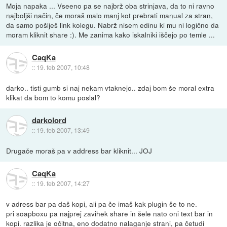
Moja napaka ... Vseeno pa se najbrž oba strinjava, da to ni ravno
najboljši način, če moraš malo manj kot prebrati manual za stran,
da samo pošlješ link kolegu. Nabrž nisem edinu ki mu ni logično da
moram kliknit share :). Me zanima kako iskalniki iščejo po temle ...
CaqKa
::
19. feb 2007, 10:48
darko.. tisti gumb si naj nekam vtaknejo.. zdaj bom še moral extra
klikat da bom to komu poslal?
darkolord
::
19. feb 2007, 13:49
Drugače moraš pa v address bar kliknit... JOJ
CaqKa
::
19. feb 2007, 14:27
v adress bar pa daš kopi, ali pa če imaš kak plugin še to ne.
pri soapboxu pa najprej zavihek share in šele nato oni text bar in
kopi. razlika je očitna, eno dodatno nalaganje strani, pa četudi