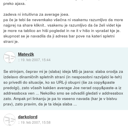
preko ajaxa.
zadeva ni intuitivna za average joea.
pa če je tebi še nevemkako všečna ni vsakemu razumljivo da more
najprej na share kliknit.. vsakemu je razumljivo da če želi videt kje
je more na tablico an hiši pogledat in ne it v hišo in vprašat kje je.
skupnost se je navadila da ji adress bar pove na kateri spletni
strani je.
Matevžk
::
19. feb 2007, 15:44
Se strinjam, čeprav mi je (slaba) ideja MS-ja jasna: slaba orodja za
izdelavo dinamičnih spletnih strani (in nesposobni razvijalci le-teh)
so privedli do situacije, ko so URL-ji obupni (še za copy&paste
predolgi), zato včasih kakšen average Joe nerad copy&paste-a iz
addressboxa ven ... Nekoliko smo se odvadili gledati v addressbox
zato. Ampak pri linkanju je pa to vseeno navada (kar je v bistvu
prav), zato pravim, da je ta ideja slaba ...
darkolord
::
19. feb 2007, 15:58