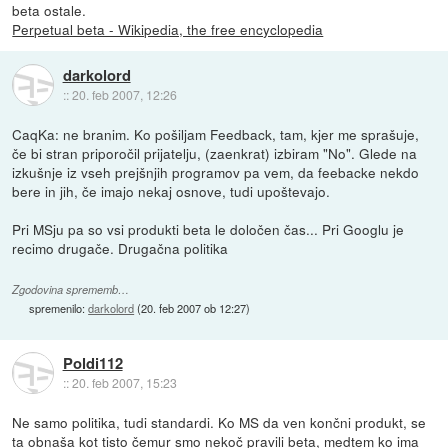
beta ostale.
Perpetual beta - Wikipedia, the free encyclopedia
darkolord
::
20. feb 2007, 12:26
CaqKa: ne branim. Ko pošiljam Feedback, tam, kjer me sprašuje,
če bi stran priporočil prijatelju, (zaenkrat) izbiram "No". Glede na
izkušnje iz vseh prejšnjih programov pa vem, da feebacke nekdo
bere in jih, če imajo nekaj osnove, tudi upoštevajo.
Pri MSju pa so vsi produkti beta le določen čas... Pri Googlu je
recimo drugače. Drugačna politika
Zgodovina sprememb…
spremenilo:
darkolord
(
20. feb 2007 ob 12:27
)
Poldi112
::
20. feb 2007, 15:23
Ne samo politika, tudi standardi. Ko MS da ven končni produkt, se
ta obnaša kot tisto čemur smo nekoč pravili beta, medtem ko ima