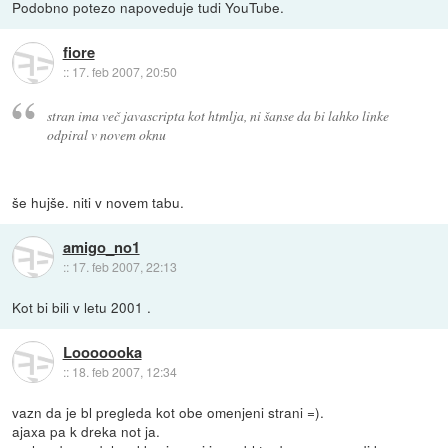
Podobno potezo napoveduje tudi YouTube.
fiore
::
17. feb 2007, 20:50
stran ima več javascripta kot htmlja, ni šanse da bi lahko linke
odpiral v novem oknu
še hujše. niti v novem tabu.
amigo_no1
::
17. feb 2007, 22:13
Kot bi bili v letu 2001 .
Looooooka
::
18. feb 2007, 12:34
vazn da je bl pregleda kot obe omenjeni strani =).
ajaxa pa k dreka not ja.