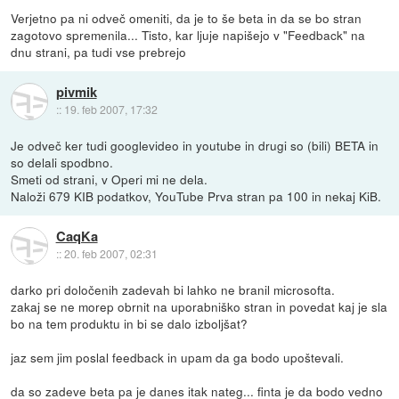
Verjetno pa ni odveč omeniti, da je to še beta in da se bo stran
zagotovo spremenila... Tisto, kar ljuje napišejo v "Feedback" na
dnu strani, pa tudi vse prebrejo
pivmik
::
19. feb 2007, 17:32
Je odveč ker tudi googlevideo in youtube in drugi so (bili) BETA in
so delali spodbno.
Smeti od strani, v Operi mi ne dela.
Naloži 679 KIB podatkov, YouTube Prva stran pa 100 in nekaj KiB.
CaqKa
::
20. feb 2007, 02:31
darko pri določenih zadevah bi lahko ne branil microsofta.
zakaj se ne morep obrnit na uporabniško stran in povedat kaj je sla
bo na tem produktu in bi se dalo izboljšat?
jaz sem jim poslal feedback in upam da ga bodo upoštevali.
da so zadeve beta pa je danes itak nateg... finta je da bodo vedno