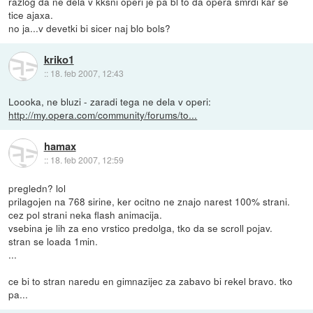
razlog da ne dela v kksni operi je pa bl to da opera smrdi kar se
tice ajaxa.
no ja...v devetki bi sicer naj blo bols?
kriko1
::
18. feb 2007, 12:43
Loooka, ne bluzi - zaradi tega ne dela v operi:
http://my.opera.com/community/forums/to...
hamax
::
18. feb 2007, 12:59
pregledn? lol
prilagojen na 768 sirine, ker ocitno ne znajo narest 100% strani.
cez pol strani neka flash animacija.
vsebina je lih za eno vrstico predolga, tko da se scroll pojav.
stran se loada 1min.
...
ce bi to stran naredu en gimnazijec za zabavo bi rekel bravo. tko
pa...