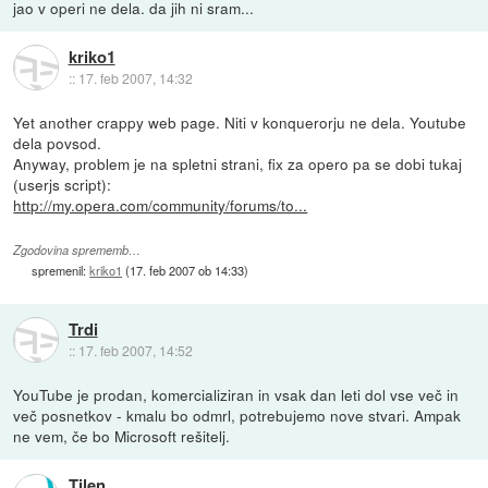
jao v operi ne dela. da jih ni sram...
kriko1
::
17. feb 2007, 14:32
Yet another crappy web page. Niti v konquerorju ne dela. Youtube
dela povsod.
Anyway, problem je na spletni strani, fix za opero pa se dobi tukaj
(userjs script):
http://my.opera.com/community/forums/to...
Zgodovina sprememb…
spremenil:
kriko1
(
17. feb 2007 ob 14:33
)
Trdi
::
17. feb 2007, 14:52
YouTube je prodan, komercializiran in vsak dan leti dol vse več in
več posnetkov - kmalu bo odmrl, potrebujemo nove stvari. Ampak
ne vem, če bo Microsoft rešitelj.
Tilen