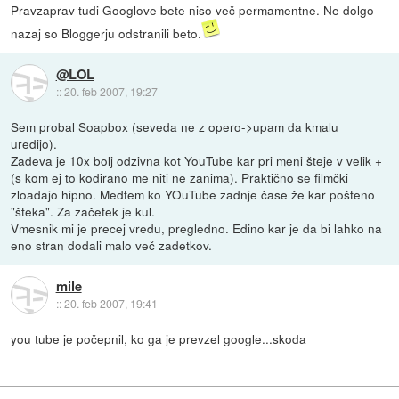
Pravzaprav tudi Googlove bete niso več permamentne. Ne dolgo
nazaj so Bloggerju odstranili beto.
@LOL
::
20. feb 2007, 19:27
Sem probal Soapbox (seveda ne z opero->upam da kmalu
uredijo).
Zadeva je 10x bolj odzivna kot YouTube kar pri meni šteje v velik +
(s kom ej to kodirano me niti ne zanima). Praktično se filmčki
zloadajo hipno. Medtem ko YOuTube zadnje čase že kar pošteno
"šteka". Za začetek je kul.
Vmesnik mi je precej vredu, pregledno. Edino kar je da bi lahko na
eno stran dodali malo več zadetkov.
mile
::
20. feb 2007, 19:41
you tube je počepnil, ko ga je prevzel google...skoda