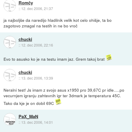
Romčy
::
12. dec 2006, 21:37
ja najboljše da naredijo hladilnik velik kot celo ohišje, ta bo
zagotovo zmagal na testih in ne bo vroč
chucki
::
12. dec 2006, 22:16
Evo to asusko ko je na testu imam jaz. Grem takoj brat
chucki
::
13. dec 2006, 13:39
Neralni test! Js imam z svojo asus x1950 pro 39,67C pr idle.....po
vecurnjem igranju zahtevnih igr ter 3dmark je temperatura 45C.
Tako da kje je on dobil 69C
PaX_MaN
::
13. dec 2006, 14:01