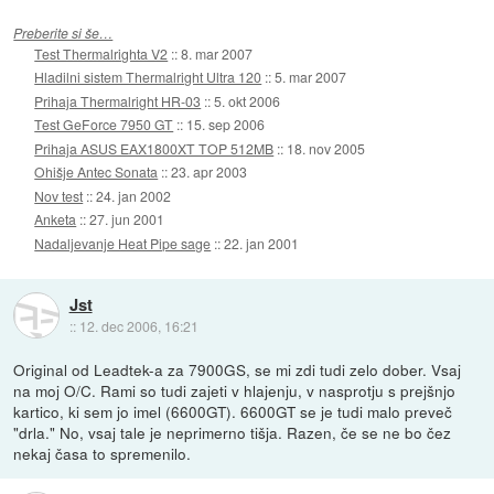
Preberite si še…
Test Thermalrighta V2
::
8. mar 2007
Hladilni sistem Thermalright Ultra 120
::
5. mar 2007
Prihaja Thermalright HR-03
::
5. okt 2006
Test GeForce 7950 GT
::
15. sep 2006
Prihaja ASUS EAX1800XT TOP 512MB
::
18. nov 2005
Ohišje Antec Sonata
::
23. apr 2003
Nov test
::
24. jan 2002
Anketa
::
27. jun 2001
Nadaljevanje Heat Pipe sage
::
22. jan 2001
Jst
::
12. dec 2006, 16:21
Original od Leadtek-a za 7900GS, se mi zdi tudi zelo dober. Vsaj
na moj O/C. Rami so tudi zajeti v hlajenju, v nasprotju s prejšnjo
kartico, ki sem jo imel (6600GT). 6600GT se je tudi malo preveč
"drla." No, vsaj tale je neprimerno tišja. Razen, če se ne bo čez
nekaj časa to spremenilo.