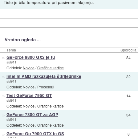
Tisto je bila temperatura pri pasivnem hlajenju.
Vredno ogleda ...
Tema
Sporočila
»
GeForce 9800 GX2 je tu
84
sid911
Oddelek:
Novice
/
Grafične kartice
»
Intel in AMD razkazujeta štirijedrnike
32
sid911
Oddelek:
Novice
/
Procesorji
»
Test GeForce 7950 GT
14
sid911
Oddelek:
Novice
/
Grafične kartice
»
GeForce 7300 GT za AGP
34
sid911
Oddelek:
Novice
/
Grafične kartice
»
GeForce Go 7900 GTX in GS
8