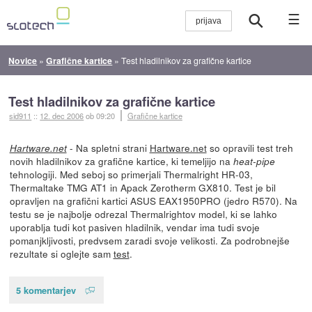
☰
Novice
»
Grafične kartice
»
Test hladilnikov za grafične kartice
Test hladilnikov za grafične kartice
sid911
::
12. dec 2006
ob 09:20
Grafične kartice
- Na spletni strani
Hartware.net
so opravili test treh
Hartware.net
novih hladilnikov za grafične kartice, ki temeljijo na
heat-pipe
tehnologiji. Med seboj so primerjali Thermalright HR-03,
Thermaltake TMG AT1 in Apack Zerotherm GX810. Test je bil
opravljen na grafični kartici ASUS EAX1950PRO (jedro R570). Na
testu se je najbolje odrezal Thermalrightov model, ki se lahko
uporablja tudi kot pasiven hladilnik, vendar ima tudi svoje
pomanjkljivosti, predvsem zaradi svoje velikosti. Za podrobnejše
rezultate si oglejte sam
test
.
5 komentarjev