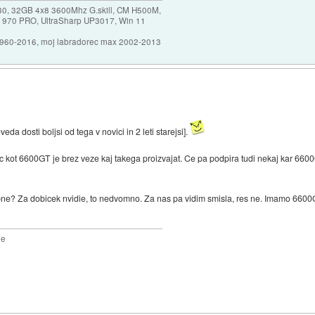
30, 32GB 4x8 3600Mhz G.skill, CM H500M,
 970 PRO, UltraSharp UP3017, Win 11
1960-2016, moj labradorec max 2002-2013
da dosti boljsi od tega v novici in 2 leti starejsi].
c kot 6600GT je brez veze kaj takega proizvajat. Ce pa podpira tudi nekaj kar 660
? Za dobicek nvidie, to nedvomno. Za nas pa vidim smisla, res ne. Imamo 6600GT 
2e