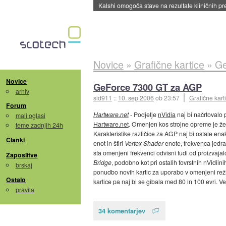
Sandisk že prodal več kot polovico SSD-jev za 
Novice
»
Grafične kartice
»
Ge
Novice
GeForce 7300 GT za AGP
arhiv
sid911
::
10. sep 2006
ob 23:57
Grafične kart
Forum
Hartware.net
- Podjetje
nVidia
naj bi načrtovalo
mali oglasi
Hartware.net
. Omenjen kos strojne opreme je že 
teme zadnjih 24h
Karakteristike različice za AGP naj bi ostale ena
Članki
enot in štiri
Vertex Shader
enote, frekvenca jedr
sta omenjeni frekvenci odvisni tudi od proizvajal
Zaposlitve
Bridge
, podobno kot pri ostalih tovrstnih nVidii
brskaj
ponudbo novih kartic za uporabo v omenjeni re
Ostalo
kartice pa naj bi se gibala med 80 in 100 evri. V
pravila
34 komentarjev