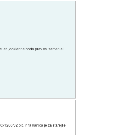
 leti, dokler ne bodo prav vsi zamenjali
1200/32 bit. In ta kartica je za starejše