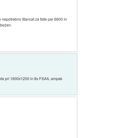
no nepotrebno štancat za tiste par 6600 in
izbežen.
e laufa pri 1600x1200 in 8x FSAA, ampak