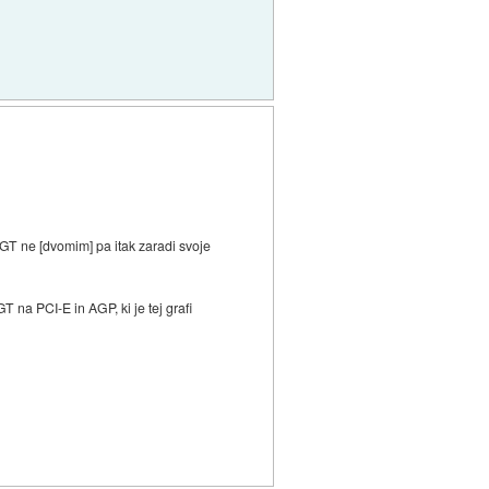
0GT ne [dvomim] pa itak zaradi svoje
na PCI-E in AGP, ki je tej grafi