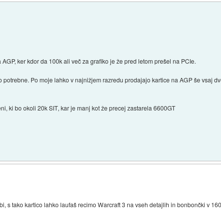
 AGP, ker kdor da 100k ali več za grafiko je že pred letom prešel na PCIe.
 potrebne. Po moje lahko v najnižjem razredu prodajajo kartice na AGP še vsaj dve
eni, ki bo okoli 20k SIT, kar je manj kot že precej zastarela 6600GT
 s tako kartico lahko laufaš recimo Warcraft 3 na vseh detajlih in bonbončki v 1600x