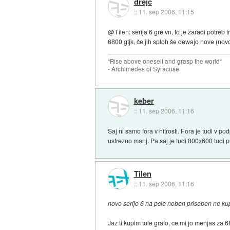
drejc
::
11. sep 2006, 11:15
@Tilen: serija 6 gre vn, to je zaradi potreb
6800 gtjk, če jih sploh še dewajo nove (nov
"Rise above oneself and grasp the world"
- Archimedes of Syracuse
keber
::
11. sep 2006, 11:16
Saj ni samo fora v hitrosti. Fora je tudi v 
ustrezno manj. Pa saj je tudi 800x600 tudi pri
Tilen
::
11. sep 2006, 11:16
novo serijo 6 na pcie noben priseben ne ku
Jaz ti kupim tole grafo, ce mi jo menjas za