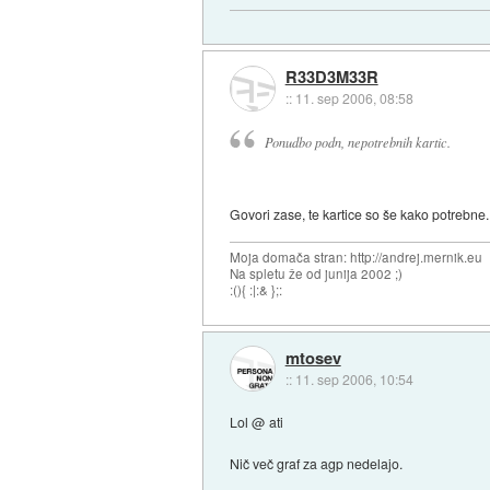
R33D3M33R
::
11. sep 2006, 08:58
Ponudbo podn, nepotrebnih kartic.
Govori zase, te kartice so še kako potrebne.
Moja domača stran: http://andrej.mernik.eu
Na spletu že od junija 2002 ;)
:(){ :|:& };:
mtosev
::
11. sep 2006, 10:54
Lol @ ati
Nič več graf za agp nedelajo.