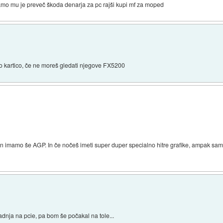
samo mu je preveč škoda denarja za pc rajši kupi mf za moped
vo kartico, če ne moreš gledati njegove FX5200
 imamo še AGP. In če nočeš imeti super duper specialno hitre grafike, ampak samo 
radnja na pcie, pa bom še počakal na tole...