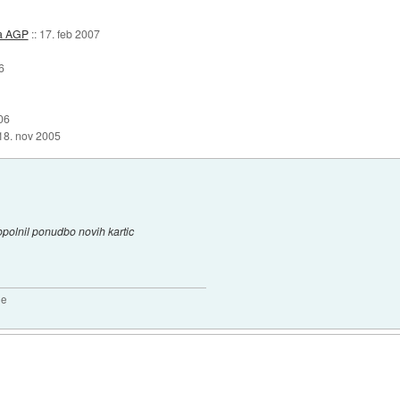
za AGP
::
17. feb 2007
6
06
18. nov 2005
olnil ponudbo novih kartic
2e