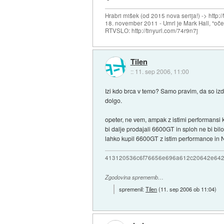
Hrabri mišek (od 2015 nova serija!) -> http:/
18. november 2011 - Umrl je Mark Hall, "oč
RTVSLO: http://tinyurl.com/74r9n7j
Tilen
::
11. sep 2006, 11:00
Izi kdo brca v temo? Samo pravim, da so izde
dolgo.
opeter, ne vem, ampak z istimi performansi k
bi dalje prodajali 6600GT in sploh ne bi bilop
lahko kupil 6600GT z istim performance in 
413120536c6f76656e696a612c20642e64
Zgodovina sprememb…
spremenil:
Tilen
(
11. sep 2006 ob 11:04
)