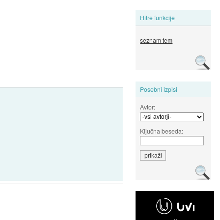
Hitre funkcije
seznam tem
Posebni izpisi
Avtor:
Ključna beseda: