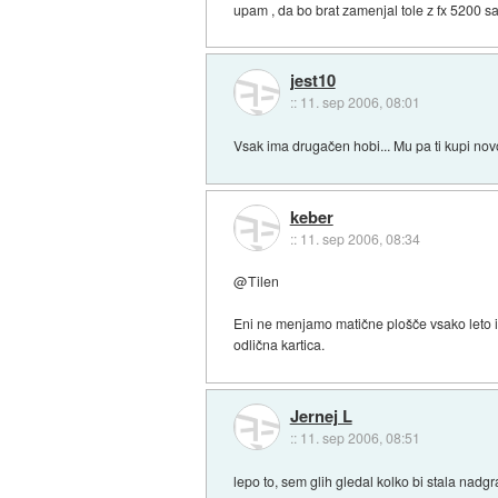
upam , da bo brat zamenjal tole z fx 5200 
jest10
::
11. sep 2006, 08:01
Vsak ima drugačen hobi... Mu pa ti kupi no
keber
::
11. sep 2006, 08:34
@Tilen
Eni ne menjamo matične plošče vsako leto in
odlična kartica.
Jernej L
::
11. sep 2006, 08:51
lepo to, sem glih gledal kolko bi stala nadg