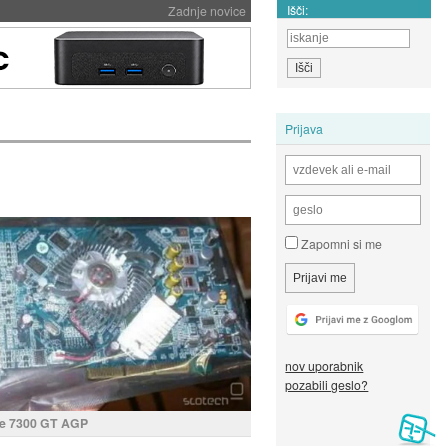
Išči:
Zadnje novice
Prijava
Zapomni si me
nov uporabnik
pozabili geslo?
e 7300 GT AGP