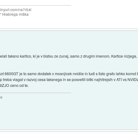
/tinyurl.com/na7r54l
e" Hrabrega miška
lali taksno kartico, ki je v bistvu ze zunaj, samo z drugim imenom. Kartice nizjega
ot 6600GT je to samo dodatek v mosnjicek nvidiie in tudi s tisto grafo lahko komot t
 treba vlagat v razvoj cesa taksnega in se posvetili bitki najhitrejsih v ATI vs NVIDIA 
NIZJO ceno od te.
2e