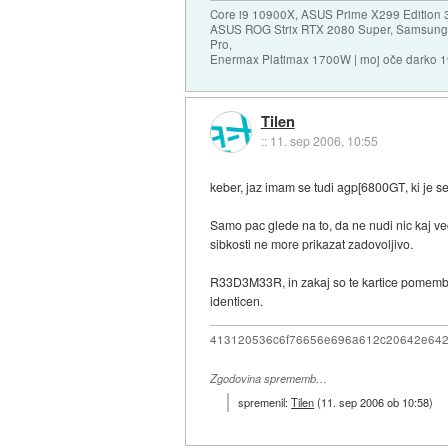
Core i9 10900X, ASUS Prime X299 Edition 
ASUS ROG Strix RTX 2080 Super, Samsung
Pro,
Enermax Platimax 1700W | moj oče darko 
Tilen
::
11. sep 2006, 10:55
keber, jaz imam se tudi agp[6800GT, ki je seve
Samo pac glede na to, da ne nudi nic kaj ve
sibkosti ne more prikazat zadovoljivo.
R33D3M33R, in zakaj so te kartice pomembne
identicen.
413120536c6f76656e696a612c20642e64
Zgodovina sprememb…
spremenil:
Tilen
(
11. sep 2006 ob 10:58
)