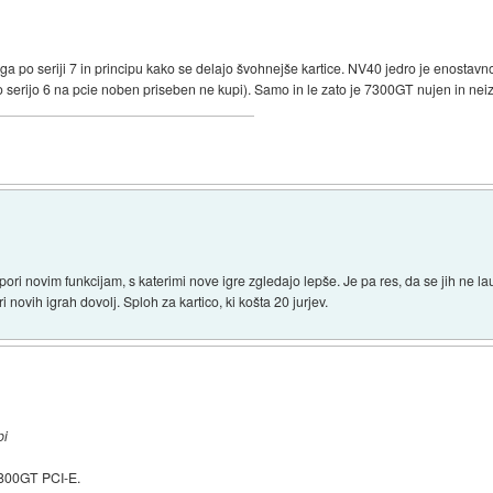
 trga po seriji 7 in principu kako se delajo švohnejše kartice. NV40 jedro je enostav
o serijo 6 na pcie noben priseben ne kupi). Samo in le zato je 7300GT nujen in ne
podpori novim funkcijam, s katerimi nove igre zgledajo lepše. Je pa res, da se jih n
 novih igrah dovolj. Sploh za kartico, ki košta 20 jurjev.
pi
 6800GT PCI-E.