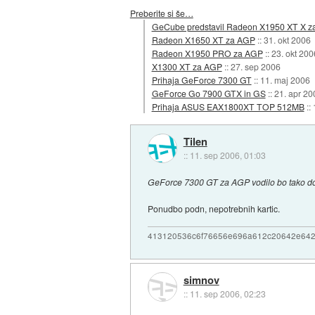
Preberite si še…
GeCube predstavil Radeon X1950 XT X 
Radeon X1650 XT za AGP
::
31. okt 2006
Radeon X1950 PRO za AGP
::
23. okt 200
X1300 XT za AGP
::
27. sep 2006
Prihaja GeForce 7300 GT
::
11. maj 2006
GeForce Go 7900 GTX in GS
::
21. apr 20
Prihaja ASUS EAX1800XT TOP 512MB
::
Tilen
::
11. sep 2006, 01:03
GeForce 7300 GT za AGP vodilo bo tako dop
Ponudbo podn, nepotrebnih kartic.
413120536c6f76656e696a612c20642e64
simnov
::
11. sep 2006, 02:23