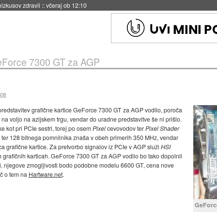
naslednji dve leti
::
včeraj ob 11:37
Force 7300 GT za AGP
ice
 predstavitev grafične kartice GeForce 7300 GT za AGP vodilo, poroča
na voljo na azijskem trgu, vendar do uradne predstavitve še ni prišlo.
ke kot pri PCIe sestri, torej po osem
Pixel
cevovodov ter
Pixel Shader
a ter 128 bitnega pomnilnika znaša v obeh primerih 350 MHz, vendar
ca grafične kartice. Za pretvorbo signalov iz PCIe v AGP služi
HSI
nih grafičnih karticah. GeForce 7300 GT za AGP vodilo bo tako dopolnil
ži, njegove zmogljivosti bodo podobne modelu 6600 GT, cena nove
eč o tem na
Hartware.net
.
GeForc