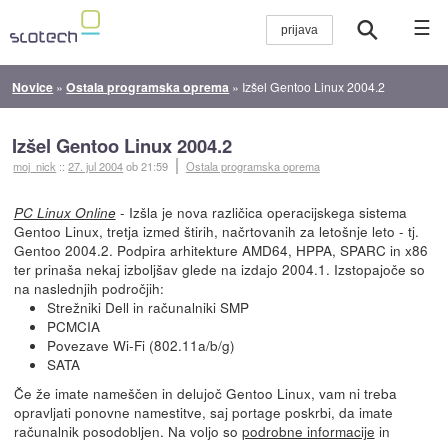
☰
Novice
»
Ostala programska oprema
»
Izšel Gentoo Linux 2004.2
Izšel Gentoo Linux 2004.2
moj_nick
::
27. jul 2004
ob 21:59
Ostala programska oprema
- Izšla je nova različica operacijskega sistema
PC Linux Online
Gentoo Linux, tretja izmed štirih, načrtovanih za letošnje leto - tj.
Gentoo 2004.2. Podpira arhitekture AMD64, HPPA, SPARC in x86
ter prinaša nekaj izboljšav glede na izdajo 2004.1. Izstopajoče so
na naslednjih področjih:
Strežniki Dell in računalniki SMP
PCMCIA
Povezave Wi-Fi (802.11a/b/g)
SATA
Če že imate nameščen in delujoč Gentoo Linux, vam ni treba
opravljati ponovne namestitve, saj portage poskrbi, da imate
računalnik posodobljen. Na voljo so
podrobne informacije
in