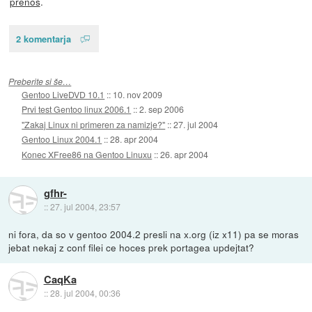
prenos
.
2 komentarja
Preberite si še…
Gentoo LiveDVD 10.1
::
10. nov 2009
Prvi test Gentoo linux 2006.1
::
2. sep 2006
"Zakaj Linux ni primeren za namizje?"
::
27. jul 2004
Gentoo Linux 2004.1
::
28. apr 2004
Konec XFree86 na Gentoo Linuxu
::
26. apr 2004
gfhr-
::
27. jul 2004, 23:57
ni fora, da so v gentoo 2004.2 presli na x.org (iz x11) pa se moras
jebat nekaj z conf filei ce hoces prek portagea updejtat?
CaqKa
::
28. jul 2004, 00:36