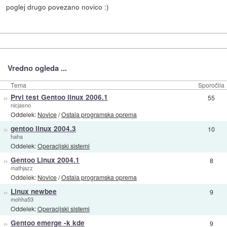
poglej drugo povezano novico :)
Vredno ogleda ...
Tema
Sporočila
»
Prvi test Gentoo linux 2006.1
55
nicjasno
Oddelek:
Novice
/
Ostala programska oprema
»
gentoo linux 2004.3
10
haha
Oddelek:
Operacijski sistemi
»
Gentoo Linux 2004.1
8
mathjazz
Oddelek:
Novice
/
Ostala programska oprema
»
Linux newbee
9
mohha53
Oddelek:
Operacijski sistemi
»
Gentoo emerge -k kde
9